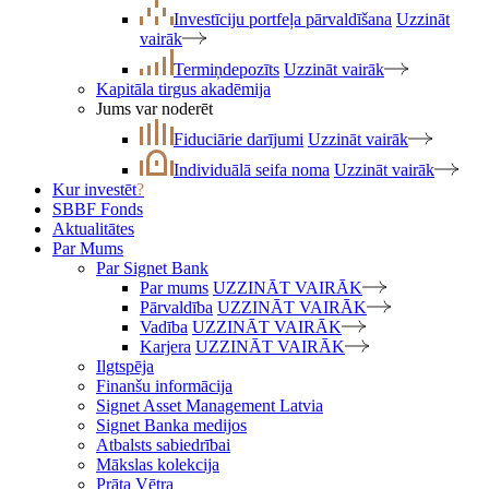
Investīciju portfeļa pārvaldīšana
Uzzināt
vairāk
Termiņdepozīts
Uzzināt vairāk
Kapitāla tirgus akadēmija
Jums var noderēt
Fiduciārie darījumi
Uzzināt vairāk
Individuālā seifa noma
Uzzināt vairāk
Kur investēt
?
SBBF Fonds
Aktualitātes
Par Mums
Par Signet Bank
Par mums
UZZINĀT VAIRĀK
Pārvaldība
UZZINĀT VAIRĀK
Vadība
UZZINĀT VAIRĀK
Karjera
UZZINĀT VAIRĀK
Ilgtspēja
Finanšu informācija
Signet Asset Management Latvia
Signet Banka medijos
Atbalsts sabiedrībai
Mākslas kolekcija
Prāta Vētra