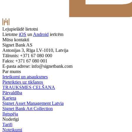
Lejupielādē lietotni
Lietotne
iOS
un
Android
ierīcēm
Mūsu kontakti
Signet Bank AS
Antonijas 3, Rīga LV-1010, Latvija
Tālrunis: +371 67 080 000
Fakss: +371 67 080 001
E-pasta adrese:
info@signetbank.com
Par mums
Ieteikumi un atsauksmes
Pieteikties uz tikšanos
TRAUKSMES CELŠANA
Pārvaldība
Karjera
Signet Asset Management Latvia
Signet Bank Art Collection
Ilgtspēja
Noderīgi
Tarifi
Noteikumi