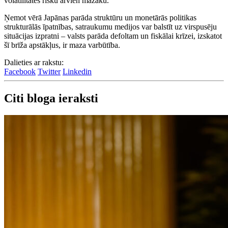
volatilitātes risku arvien mazāku.
Ņemot vērā Japānas parāda struktūru un monetārās politikas
strukturālās īpatnības, satraukumu medijos var balstīt uz virspusēju
situācijas izpratni – valsts parāda defoltam un fiskālai krīzei, izskatot
šī brīža apstākļus, ir maza varbūtība.
Dalieties ar rakstu:
Facebook
Twitter
Linkedin
Citi bloga ieraksti