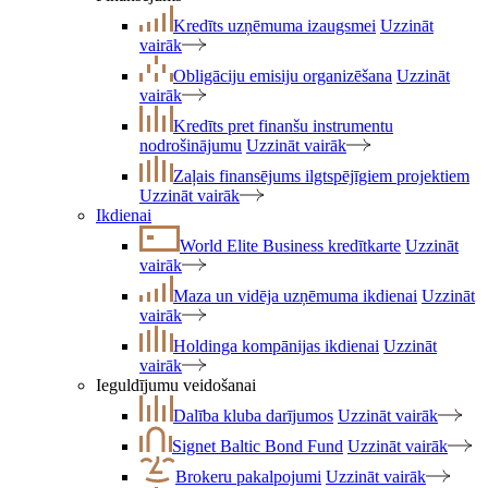
Kredīts uzņēmuma izaugsmei
Uzzināt
vairāk
Obligāciju emisiju organizēšana
Uzzināt
vairāk
Kredīts pret finanšu instrumentu
nodrošinājumu
Uzzināt vairāk
Zaļais finansējums ilgtspējīgiem projektiem
Uzzināt vairāk
Ikdienai
World Elite Business kredītkarte
Uzzināt
vairāk
Maza un vidēja uzņēmuma ikdienai
Uzzināt
vairāk
Holdinga kompānijas ikdienai
Uzzināt
vairāk
Ieguldījumu veidošanai
Dalība kluba darījumos
Uzzināt vairāk
Signet Baltic Bond Fund
Uzzināt vairāk
Brokeru pakalpojumi
Uzzināt vairāk