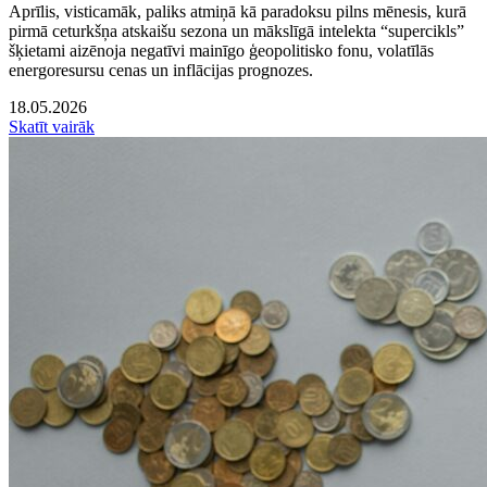
Aprīlis, visticamāk, paliks atmiņā kā paradoksu pilns mēnesis, kurā
pirmā ceturkšņa atskaišu sezona un mākslīgā intelekta “supercikls”
šķietami aizēnoja negatīvi mainīgo ģeopolitisko fonu, volatīlās
energoresursu cenas un inflācijas prognozes.
18.05.2026
Skatīt vairāk