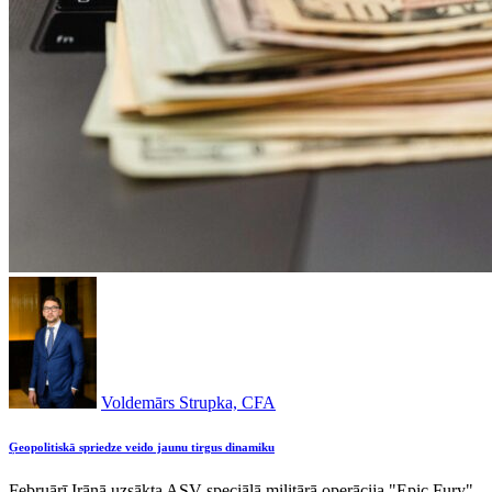
Voldemārs Strupka, CFA
Ģeopolitiskā spriedze veido jaunu tirgus dinamiku
Februārī Irānā uzsākta ASV speciālā militārā operācija "Epic Fury".