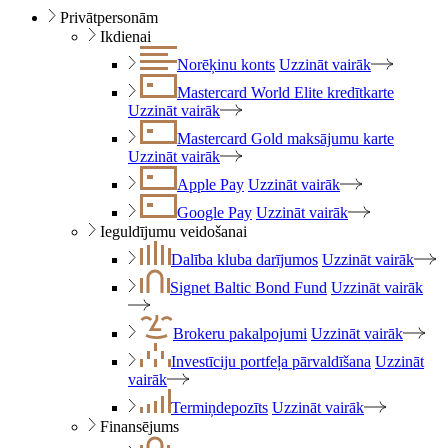
Privātpersonām
Ikdienai
Norēķinu konts
Uzzināt vairāk
Mastercard World Elite kredītkarte
Uzzināt vairāk
Mastercard Gold maksājumu karte
Uzzināt vairāk
Apple Pay
Uzzināt vairāk
Google Pay
Uzzināt vairāk
Ieguldījumu veidošanai
Dalība kluba darījumos
Uzzināt vairāk
Signet Baltic Bond Fund
Uzzināt vairāk
Brokeru pakalpojumi
Uzzināt vairāk
Investīciju portfeļa pārvaldīšana
Uzzināt
vairāk
Termiņdepozīts
Uzzināt vairāk
Finansējums