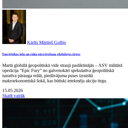
Kārlis Mārtiņš Gulbis
Enerģētikas šoks un riska pārvērtēšana globālajos tirgos
Martā globālā ģeopolitiskā vide strauji pasliktinājās – ASV militārā
operācija “Epic Fury” no galvenokārt spekulatīva ģeopolitiskā
naratīva pārauga reālā, piedāvājuma puses izraisītā
makroekonomiskā šokā, kas būtiski ietekmēja akciju tirgu.
15.05.2026
Skatīt vairāk