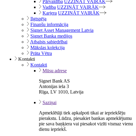
Pārvaldība
UZZINĀT VAIRĀK
Vadība
UZZINĀT VAIRĀK
Karjera
UZZINĀT VAIRĀK
Ilgtspēja
Finanšu informācija
Signet Asset Management Latvia
Signet Banka medijos
Atbalsts sabiedrībai
Mākslas kolekcija
Prāta Vētra
Kontakti
Kontakti
Mūsu adrese
Signet Bank AS
Antonijas iela 3
Rīga, LV 1010, Latvija
Saziņai
Apmeklētāji tiek apkalpoti tikai ar iepriekšēju
pierakstu. Lūdzu, piesakiet bankas apmeklējumu
pie sava baņķiera vai piesakot vizīti vismaz vienu
dienu iepriekš.