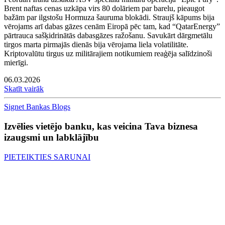
Brent naftas cenas uzkāpa virs 80 dolāriem par barelu, pieaugot
bažām par ilgstošu Hormuza šauruma blokādi. Straujš kāpums bija
vērojams arī dabas gāzes cenām Eiropā pēc tam, kad “QatarEnergy”
pārtrauca sašķidrinātās dabasgāzes ražošanu. Savukārt dārgmetālu
tirgos marta pirmajās dienās bija vērojama liela volatilitāte.
Kriptovalūtu tirgus uz militārajiem notikumiem reaģēja salīdzinoši
mierīgi.
06.03.2026
Skatīt vairāk
Signet Bankas Blogs
Izvēlies vietējo banku, kas veicina Tava biznesa
izaugsmi un labklājību
PIETEIKTIES SARUNAI