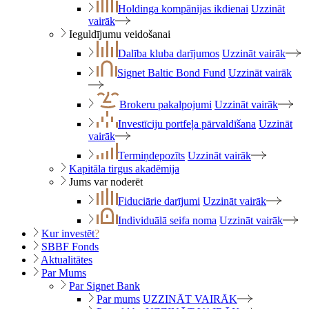
Holdinga kompānijas ikdienai
Uzzināt
vairāk
Ieguldījumu veidošanai
Dalība kluba darījumos
Uzzināt vairāk
Signet Baltic Bond Fund
Uzzināt vairāk
Brokeru pakalpojumi
Uzzināt vairāk
Investīciju portfeļa pārvaldīšana
Uzzināt
vairāk
Termiņdepozīts
Uzzināt vairāk
Kapitāla tirgus akadēmija
Jums var noderēt
Fiduciārie darījumi
Uzzināt vairāk
Individuālā seifa noma
Uzzināt vairāk
Kur investēt
?
SBBF Fonds
Aktualitātes
Par Mums
Par Signet Bank
Par mums
UZZINĀT VAIRĀK