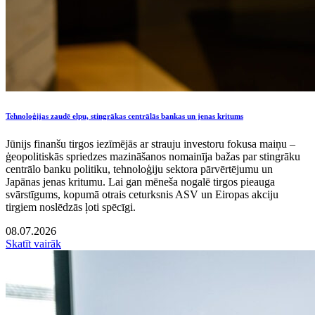
Tehnoloģijas zaudē elpu, stingrākas centrālās bankas un jenas kritums
Jūnijs finanšu tirgos iezīmējās ar strauju investoru fokusa maiņu –
ģeopolitiskās spriedzes mazināšanos nomainīja bažas par stingrāku
centrālo banku politiku, tehnoloģiju sektora pārvērtējumu un
Japānas jenas kritumu. Lai gan mēneša nogalē tirgos pieauga
svārstīgums, kopumā otrais ceturksnis ASV un Eiropas akciju
tirgiem noslēdzās ļoti spēcīgi.
08.07.2026
Skatīt vairāk