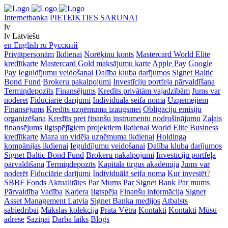
Internetbanka
PIETEIKTIES SARUNAI
lv
lv
Latviešu
en
English
ru
Русский
Privātpersonām
Ikdienai
Norēķinu konts
Mastercard World Elite
kredītkarte
Mastercard Gold maksājumu karte
Apple Pay
Google
Pay
Ieguldījumu veidošanai
Dalība kluba darījumos
Signet Baltic
Bond Fund
Brokeru pakalpojumi
Investīciju portfeļa pārvaldīšana
Termiņdepozīts
Finansējums
Kredīts privātām vajadzībām
Jums var
noderēt
Fiduciārie darījumi
Individuālā seifa noma
Uzņēmējiem
Finansējums
Kredīts uzņēmuma izaugsmei
Obligāciju emisiju
organizēšana
Kredīts pret finanšu instrumentu nodrošinājumu
Zaļais
finansējums ilgtspējīgiem projektiem
Ikdienai
World Elite Business
kredītkarte
Maza un vidēja uzņēmuma ikdienai
Holdinga
kompānijas ikdienai
Ieguldījumu veidošanai
Dalība kluba darījumos
Signet Baltic Bond Fund
Brokeru pakalpojumi
Investīciju portfeļa
pārvaldīšana
Termiņdepozīts
Kapitāla tirgus akadēmija
Jums var
noderēt
Fiduciārie darījumi
Individuālā seifa noma
Kur investēt
?
SBBF Fonds
Aktualitātes
Par Mums
Par Signet Bank
Par mums
Pārvaldība
Vadība
Karjera
Ilgtspēja
Finanšu informācija
Signet
Asset Management Latvia
Signet Banka medijos
Atbalsts
sabiedrībai
Mākslas kolekcija
Prāta Vētra
Kontakti
Kontakti
Mūsu
adrese
Saziņai
Darba laiks
Blogs