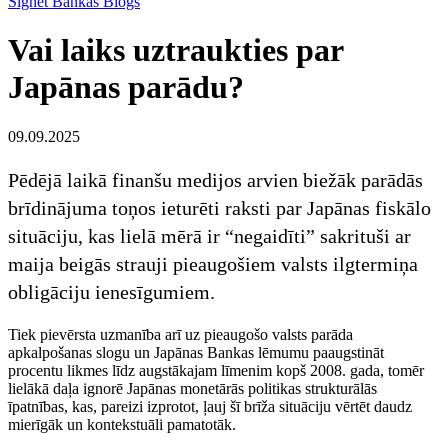
Signet Bankas Blogs
Vai laiks uztraukties par
Japānas parādu?
09.09.2025
Pēdējā laikā finanšu medijos arvien biežāk parādās
brīdinājuma toņos ieturēti raksti par Japānas fiskālo
situāciju, kas lielā mērā ir “negaidīti” sakrituši ar
maija beigās strauji pieaugošiem valsts ilgtermiņa
obligāciju ienesīgumiem.
Tiek pievērsta uzmanība arī uz pieaugošo valsts parāda
apkalpošanas slogu un Japānas Bankas lēmumu paaugstināt
procentu likmes līdz augstākajam līmenim kopš 2008. gada, tomēr
lielākā daļa ignorē Japānas monetārās politikas strukturālās
īpatnības, kas, pareizi izprotot, ļauj šī brīža situāciju vērtēt daudz
mierīgāk un kontekstuāli pamatotāk.