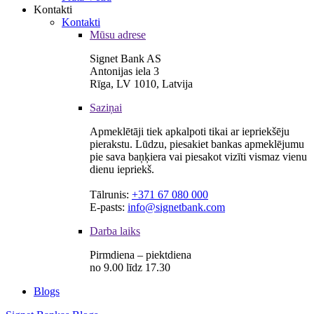
Kontakti
Kontakti
Mūsu adrese
Signet Bank AS
Antonijas iela 3
Rīga, LV 1010, Latvija
Saziņai
Apmeklētāji tiek apkalpoti tikai ar iepriekšēju
pierakstu. Lūdzu, piesakiet bankas apmeklējumu
pie sava baņķiera vai piesakot vizīti vismaz vienu
dienu iepriekš.
Tālrunis:
+371 67 080 000
E-pasts:
info@signetbank.com
Darba laiks
Pirmdiena – piektdiena
no 9.00 līdz 17.30
Blogs