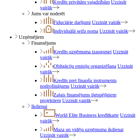
Kredīts privātām vajadzībām
Uzzināt
vairāk
Jums var noderēt
Fiduciārie darījumi
Uzzināt vairāk
Individuālā seifa noma
Uzzināt vairāk
Uzņēmējiem
Finansējums
Kredīts uzņēmuma izaugsmei
Uzzināt
vairāk
Obligāciju emisiju organizēšana
Uzzināt
vairāk
Kredīts pret finanšu instrumentu
nodrošinājumu
Uzzināt vairāk
Zaļais finansējums ilgtspējīgiem
projektiem
Uzzināt vairāk
Ikdienai
World Elite Business kredītkarte
Uzzināt
vairāk
Maza un vidēja uzņēmuma ikdienai
Uzzināt vairāk