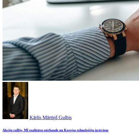
Kārlis Mārtiņš Gulbis
Akciju rallijs, MI realitātes pārbaude un Korejas tehnoloģiju izrāviens