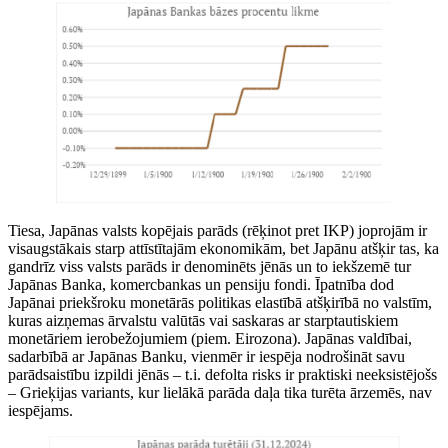
Tiesa, Japānas valsts kopējais parāds (rēķinot pret IKP) joprojām ir
visaugstākais starp attīstītajām ekonomikām, bet Japānu atšķir tas, ka
gandrīz viss valsts parāds ir denominēts jēnās un to iekšzemē tur
Japānas Banka, komercbankas un pensiju fondi. Īpatnība dod
Japānai priekšroku monetārās politikas elastībā atšķirībā no valstīm,
kuras aizņemas ārvalstu valūtās vai saskaras ar starptautiskiem
monetāriem ierobežojumiem (piem. Eirozona). Japānas valdībai,
sadarbībā ar Japānas Banku, vienmēr ir iespēja nodrošināt savu
parādsaistību izpildi jēnās – t.i. defolta risks ir praktiski neeksistējošs
– Grieķijas variants, kur lielākā parāda daļa tika turēta ārzemēs, nav
iespējams.