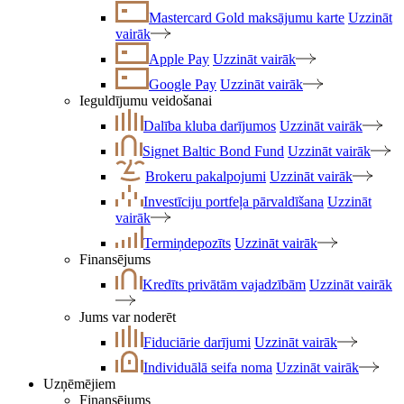
Mastercard Gold maksājumu karte
Uzzināt
vairāk
Apple Pay
Uzzināt vairāk
Google Pay
Uzzināt vairāk
Ieguldījumu veidošanai
Dalība kluba darījumos
Uzzināt vairāk
Signet Baltic Bond Fund
Uzzināt vairāk
Brokeru pakalpojumi
Uzzināt vairāk
Investīciju portfeļa pārvaldīšana
Uzzināt
vairāk
Termiņdepozīts
Uzzināt vairāk
Finansējums
Kredīts privātām vajadzībām
Uzzināt vairāk
Jums var noderēt
Fiduciārie darījumi
Uzzināt vairāk
Individuālā seifa noma
Uzzināt vairāk
Uzņēmējiem
Finansējums