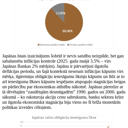
Japānas īstais izaicinājums šobrīd ir nevis saistību neizpilde, bet gan
sabalansēta inflācijas kontrole (2025. gada maijā 3,5% – virs
Japānas Bankas 2% mērķim). Japāna ir pārvarējusi ilgstošu
deflācijas periodu, un šajā kontekstā nesenais inflācijas kāpums virs
mērķa, ilgtermiņa obligāciju ienesīgumu likmju kāpums un līdz ar to
arī ienesīguma līknes kāpums iespējams atspoguļo stagnācijas beigas
un pārliecību par ekonomikas attīstību nākotnē. Japānas pieredze ar
tā dēvētajām “zaudētajām desmitgadēm” 1990. gados un 2000. gadu
sākumā – ko raksturoja akciju cenu sabrukums, banku sektora krīze
un ilgstoša ekonomiskā stagnācija bija viens no šī brīža monetārās
politikas izveides cēloņiem.