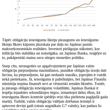
Tāpēc obligāciju ienesīgumu likmju pieaugums un ienesīgumu
likmju līknes kāpums jāuzskata par daļu no Japānas jaunās
makroekonomiskās realitātes. Investori pielāgojas nākotnei, kur
inflācija būs stabilāka un noturīgāka, un Japānas Banka, reaģējot uz
to, pakāpeniski maina savu stingro monetāro politiku.
Starp citu, neraugoties uz apgalvojumiem par Japānas valsts
obligāciju pieprasījuma mazināšanos, jaunākie obligāciju izsoļu dati
liecina, ka pieprasījums, lai gan nedaudz mazāks, joprojām ir vairāk
nekā pietiekams. Jā, ienesīgums ir palielinājies, bet Japānas Finanšu
ministrija turpina finansēt sevi ar vēsturiski zemām likmēm. Tomēr,
ja pieaugs obligāciju ienesīgumu volatilitāte, Japānas Bankai ir
iespēja iejaukties sekundārajos tirgos, izmantojot tādus rīkus, kā
ienesīguma līknes kontrole (pēdējo reizi tika pielietota pagājušā gada
martā). Turklāt, valsts obligāciju vidējais dzēšanas termiņš ir
aptuveni deviņi gadi (otrais augstākais G7 valstīs), kas padara šo