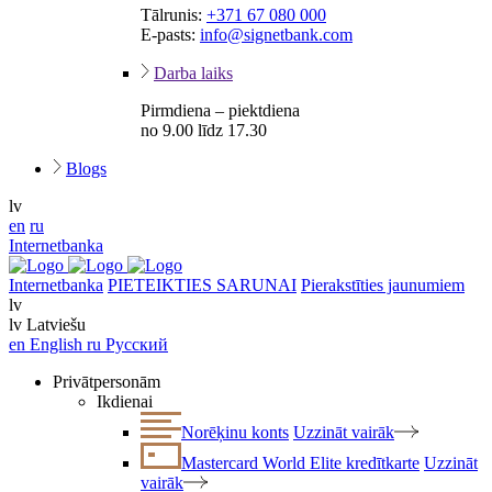
Tālrunis:
+371 67 080 000
E-pasts:
info@signetbank.com
Darba laiks
Pirmdiena – piektdiena
no 9.00 līdz 17.30
Blogs
lv
en
ru
Internetbanka
Internetbanka
PIETEIKTIES SARUNAI
Pierakstīties jaunumiem
lv
lv
Latviešu
en
English
ru
Русский
Privātpersonām
Ikdienai
Norēķinu konts
Uzzināt vairāk
Mastercard World Elite kredītkarte
Uzzināt
vairāk