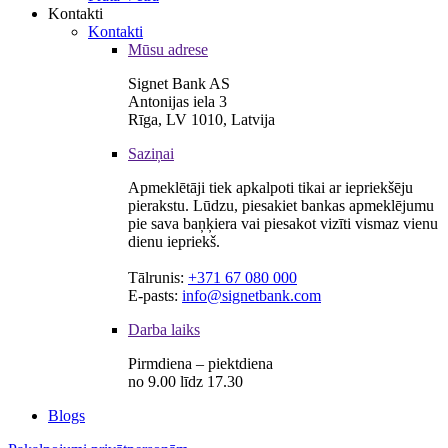
Kontakti
Kontakti
Mūsu adrese
Signet Bank AS
Antonijas iela 3
Rīga, LV 1010, Latvija
Saziņai
Apmeklētāji tiek apkalpoti tikai ar iepriekšēju
pierakstu. Lūdzu, piesakiet bankas apmeklējumu
pie sava baņķiera vai piesakot vizīti vismaz vienu
dienu iepriekš.
Tālrunis:
+371 67 080 000
E-pasts:
info@signetbank.com
Darba laiks
Pirmdiena – piektdiena
no 9.00 līdz 17.30
Blogs