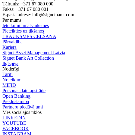
Tālrunis: +371 67 080 000
Fakss: +371 67 080 001
E-pasta adrese:
info@signetbank.com
Par mums
Ieteikumi un atsauksmes
Pieteikties uz tikšanos
TRAUKSMES CELŠANA
Pārvaldība
Karjera
Signet Asset Management Latvia
Signet Bank Art Collection
Ilgtspēja
Noderīgi
Tarifi
Noteikumi
MIFID
Personas datu apstrāde
Open Banking
Piekļūstamība
Partneru piedāvājumi
Mēs sociālajos tīklos
LINKEDIN
YOUTUBE
FACEBOOK
INSTAGRAM