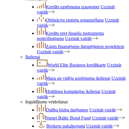
Kredīts uzņēmuma izaugsmei
Uzzināt
vairāk
Obligāciju emisiju organizēšana
Uzzināt
vairāk
Kredīts pret finanšu instrumentu
nodrošinājumu
Uzzināt vairāk
Zaļais finansējums ilgtspējīgiem projektiem
Uzzināt vairāk
Ikdienai
World Elite Business kredītkarte
Uzzināt
vairāk
Maza un vidēja uzņēmuma ikdienai
Uzzināt
vairāk
Holdinga kompānijas ikdienai
Uzzināt
vairāk
Ieguldījumu veidošanai
Dalība kluba darījumos
Uzzināt vairāk
Signet Baltic Bond Fund
Uzzināt vairāk
Brokeru pakalpojumi
Uzzināt vairāk