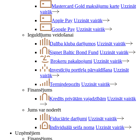
Mastercard Gold maksājumu karte
Uzzināt
vairāk
Apple Pay
Uzzināt vairāk
Google Pay
Uzzināt vairāk
Ieguldījumu veidošanai
Dalība kluba darījumos
Uzzināt vairāk
Signet Baltic Bond Fund
Uzzināt vairāk
Brokeru pakalpojumi
Uzzināt vairāk
Investīciju portfeļa pārvaldīšana
Uzzināt
vairāk
Termiņdepozīts
Uzzināt vairāk
Finansējums
Kredīts privātām vajadzībām
Uzzināt vairāk
Jums var noderēt
Fiduciārie darījumi
Uzzināt vairāk
Individuālā seifa noma
Uzzināt vairāk
Uzņēmējiem
Finansējums