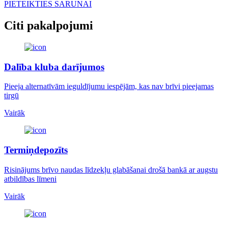
PIETEIKTIES SARUNAI
Citi pakalpojumi
Dalība kluba darījumos
Pieeja alternatīvām ieguldījumu iespējām, kas nav brīvi pieejamas
tirgū
Vairāk
Termiņdepozīts
Risinājums brīvo naudas līdzekļu glabāšanai drošā bankā ar augstu
atbildības līmeni
Vairāk