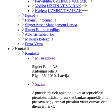
Pārvaldība
UZZINĀT VAIRĀK
Vadība
UZZINĀT VAIRĀK
Karjera
UZZINĀT VAIRĀK
Ilgtspēja
Finanšu informācija
Signet Asset Management Latvia
Signet Banka medijos
Atbalsts sabiedrībai
Mākslas kolekcija
Prāta Vētra
Kontakti
Kontakti
Mūsu adrese
Signet Bank AS
Antonijas iela 3
Rīga, LV 1010, Latvija
Saziņai
Apmeklētāji tiek apkalpoti tikai ar iepriekšēju
pierakstu. Lūdzu, piesakiet bankas apmeklējumu
pie sava baņķiera vai piesakot vizīti vismaz vienu
dienu iepriekš.