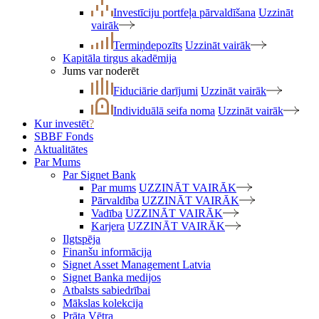
Investīciju portfeļa pārvaldīšana
Uzzināt
vairāk
Termiņdepozīts
Uzzināt vairāk
Kapitāla tirgus akadēmija
Jums var noderēt
Fiduciārie darījumi
Uzzināt vairāk
Individuālā seifa noma
Uzzināt vairāk
Kur investēt
?
SBBF Fonds
Aktualitātes
Par Mums
Par Signet Bank
Par mums
UZZINĀT VAIRĀK
Pārvaldība
UZZINĀT VAIRĀK
Vadība
UZZINĀT VAIRĀK
Karjera
UZZINĀT VAIRĀK
Ilgtspēja
Finanšu informācija
Signet Asset Management Latvia
Signet Banka medijos
Atbalsts sabiedrībai
Mākslas kolekcija
Prāta Vētra