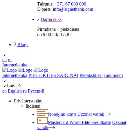
Tālrunis:
+371 67 080 000
E-pasts:
info@signetbank.com
Darba laiks
Pirmdiena – piektdiena
no 9.00 līdz 17.30
Blogs
lv
en
ru
Internetbanka
Internetbanka
PIETEIKTIES SARUNAI
Pierakstīties jaunumiem
lv
lv
Latviešu
en
English
ru
Русский
Privātpersonām
Ikdienai
Norēķinu konts
Uzzināt vairāk
Mastercard World Elite kredītkarte
Uzzināt
vairāk