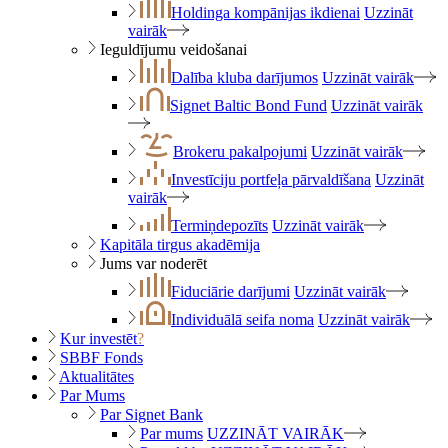
Holdinga kompānijas ikdienai
Uzzināt
vairāk
Ieguldījumu veidošanai
Dalība kluba darījumos
Uzzināt vairāk
Signet Baltic Bond Fund
Uzzināt vairāk
Brokeru pakalpojumi
Uzzināt vairāk
Investīciju portfeļa pārvaldīšana
Uzzināt
vairāk
Termiņdepozīts
Uzzināt vairāk
Kapitāla tirgus akadēmija
Jums var noderēt
Fiduciārie darījumi
Uzzināt vairāk
Individuālā seifa noma
Uzzināt vairāk
Kur investēt
?
SBBF Fonds
Aktualitātes
Par Mums
Par Signet Bank
Par mums
UZZINĀT VAIRĀK