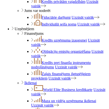
Kredīts privātām vajadzībām
Uzzināt
vairāk
Jums var noderēt
Fiduciārie darījumi
Uzzināt vairāk
Individuālā seifa noma
Uzzināt vairāk
Uzņēmējiem
Finansējums
Kredīts uzņēmuma izaugsmei
Uzzināt
vairāk
Obligāciju emisiju organizēšana
Uzzināt
vairāk
Kredīts pret finanšu instrumentu
nodrošinājumu
Uzzināt vairāk
Zaļais finansējums ilgtspējīgiem
projektiem
Uzzināt vairāk
Ikdienai
World Elite Business kredītkarte
Uzzināt
vairāk
Maza un vidēja uzņēmuma ikdienai
Uzzināt vairāk