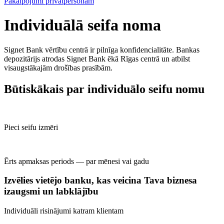
Pakalpojumi privātpersonām
Individuālā seifa noma
Signet Bank vērtību centrā ir pilnīga konfidencialitāte. Bankas
depozitārijs atrodas Signet Bank ēkā Rīgas centrā un atbilst
visaugstākajām drošības prasībām.
Būtiskākais par individuālo seifu nomu
Pieci seifu izmēri
Ērts apmaksas periods — par mēnesi vai gadu
Izvēlies vietējo banku, kas veicina Tava biznesa
izaugsmi un labklājību
Individuāli risinājumi katram klientam