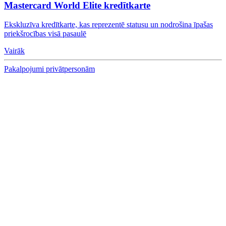
Mastercard World Elite kredītkarte
Ekskluzīva kredītkarte, kas reprezentē statusu un nodrošina īpašas
priekšrocības visā pasaulē
Vairāk
Pakalpojumi privātpersonām