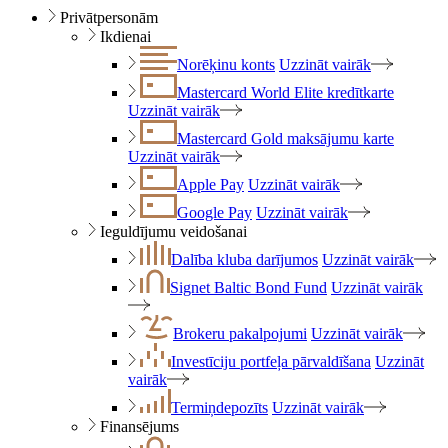
Privātpersonām
Ikdienai
Norēķinu konts
Uzzināt vairāk
Mastercard World Elite kredītkarte
Uzzināt vairāk
Mastercard Gold maksājumu karte
Uzzināt vairāk
Apple Pay
Uzzināt vairāk
Google Pay
Uzzināt vairāk
Ieguldījumu veidošanai
Dalība kluba darījumos
Uzzināt vairāk
Signet Baltic Bond Fund
Uzzināt vairāk
Brokeru pakalpojumi
Uzzināt vairāk
Investīciju portfeļa pārvaldīšana
Uzzināt
vairāk
Termiņdepozīts
Uzzināt vairāk
Finansējums