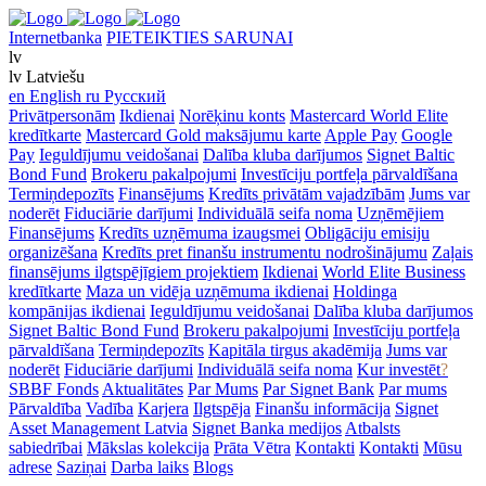
Internetbanka
PIETEIKTIES SARUNAI
lv
lv
Latviešu
en
English
ru
Русский
Privātpersonām
Ikdienai
Norēķinu konts
Mastercard World Elite
kredītkarte
Mastercard Gold maksājumu karte
Apple Pay
Google
Pay
Ieguldījumu veidošanai
Dalība kluba darījumos
Signet Baltic
Bond Fund
Brokeru pakalpojumi
Investīciju portfeļa pārvaldīšana
Termiņdepozīts
Finansējums
Kredīts privātām vajadzībām
Jums var
noderēt
Fiduciārie darījumi
Individuālā seifa noma
Uzņēmējiem
Finansējums
Kredīts uzņēmuma izaugsmei
Obligāciju emisiju
organizēšana
Kredīts pret finanšu instrumentu nodrošinājumu
Zaļais
finansējums ilgtspējīgiem projektiem
Ikdienai
World Elite Business
kredītkarte
Maza un vidēja uzņēmuma ikdienai
Holdinga
kompānijas ikdienai
Ieguldījumu veidošanai
Dalība kluba darījumos
Signet Baltic Bond Fund
Brokeru pakalpojumi
Investīciju portfeļa
pārvaldīšana
Termiņdepozīts
Kapitāla tirgus akadēmija
Jums var
noderēt
Fiduciārie darījumi
Individuālā seifa noma
Kur investēt
?
SBBF Fonds
Aktualitātes
Par Mums
Par Signet Bank
Par mums
Pārvaldība
Vadība
Karjera
Ilgtspēja
Finanšu informācija
Signet
Asset Management Latvia
Signet Banka medijos
Atbalsts
sabiedrībai
Mākslas kolekcija
Prāta Vētra
Kontakti
Kontakti
Mūsu
adrese
Saziņai
Darba laiks
Blogs