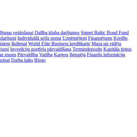
dījumu veidošanai
Dalība kluba darījumos
Signet Baltic Bond Fund
 darījumi
Individuālā seifa noma
Uzņēmējiem
Finansējums
Kredīts
ektiem
Ikdienai
World Elite Business kredītkarte
Maza un vidēja
ojumi
Investīciju portfeļa pārvaldīšana
Termiņdepozīts
Kapitāla tirgus
ar mums
Pārvaldība
Vadība
Karjera
Ilgtspēja
Finanšu informācija
ziņai
Darba laiks
Blogs