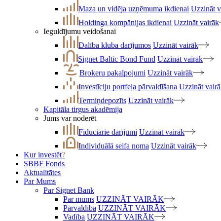
Maza un vidēja uzņēmuma ikdienai
Uzzināt v
Holdinga kompānijas ikdienai
Uzzināt vairāk
Ieguldījumu veidošanai
Dalība kluba darījumos
Uzzināt vairāk
Signet Baltic Bond Fund
Uzzināt vairāk
Brokeru pakalpojumi
Uzzināt vairāk
Investīciju portfeļa pārvaldīšana
Uzzināt vair
Termiņdepozīts
Uzzināt vairāk
Kapitāla tirgus akadēmija
Jums var noderēt
Fiduciārie darījumi
Uzzināt vairāk
Individuālā seifa noma
Uzzināt vairāk
Kur investēt
?
SBBF Fonds
Aktualitātes
Par Mums
Par Signet Bank
Par mums
UZZINĀT VAIRĀK
Pārvaldība
UZZINĀT VAIRĀK
Vadība
UZZINĀT VAIRĀK