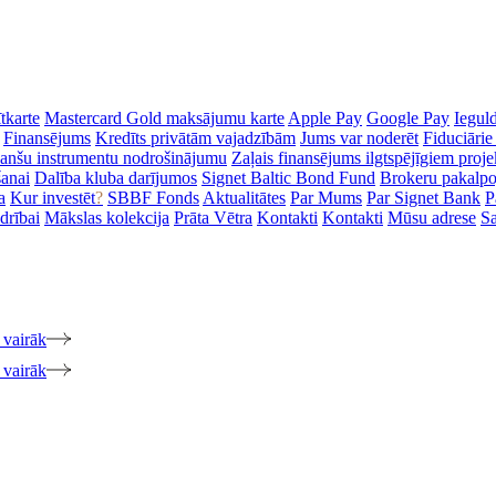
tkarte
Mastercard Gold maksājumu karte
Apple Pay
Google Pay
Iegul
Finansējums
Kredīts privātām vajadzībām
Jums var noderēt
Fiduciārie
inanšu instrumentu nodrošinājumu
Zaļais finansējums ilgtspējīgiem proj
šanai
Dalība kluba darījumos
Signet Baltic Bond Fund
Brokeru pakalp
a
Kur investēt
?
SBBF Fonds
Aktualitātes
Par Mums
Par Signet Bank
P
drībai
Mākslas kolekcija
Prāta Vētra
Kontakti
Kontakti
Mūsu adrese
Sa
 vairāk
 vairāk