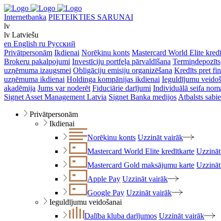
Internetbanka
PIETEIKTIES SARUNAI
lv
lv
Latviešu
en
English
ru
Русский
Privātpersonām
Ikdienai
Norēķinu konts
Mastercard World Elite kredī
Brokeru pakalpojumi
Investīciju portfeļa pārvaldīšana
Termiņdepozīts
uzņēmuma izaugsmei
Obligāciju emisiju organizēšana
Kredīts pret f
uzņēmuma ikdienai
Holdinga kompānijas ikdienai
Ieguldījumu veido
akadēmija
Jums var noderēt
Fiduciārie darījumi
Individuālā seifa nom
Signet Asset Management Latvia
Signet Banka medijos
Atbalsts sabie
Privātpersonām
Ikdienai
Norēķinu konts
Uzzināt vairāk
Mastercard World Elite kredītkarte
Uzzināt
Mastercard Gold maksājumu karte
Uzzināt
Apple Pay
Uzzināt vairāk
Google Pay
Uzzināt vairāk
Ieguldījumu veidošanai
Dalība kluba darījumos
Uzzināt vairāk