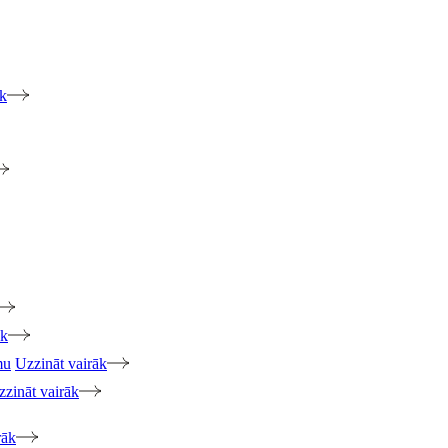
āk
āk
mu
Uzzināt vairāk
zzināt vairāk
rāk