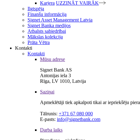
Karjera
UZZINĀT VAIRĀK
Ilgtspēja
Finanšu informācija
Signet Asset Management Latvia
Signet Banka medijos
Atbalsts sabiedrībai
Mākslas kolekcija
Prāta Vētra
Kontakti
Kontakti
Mūsu adrese
Signet Bank AS
Antonijas iela 3
Rīga, LV 1010, Latvija
Saziņai
Apmeklētāji tiek apkalpoti tikai ar iepriekšēju pie
Tālrunis:
+371 67 080 000
E-pasts:
info@signetbank.com
Darba laiks