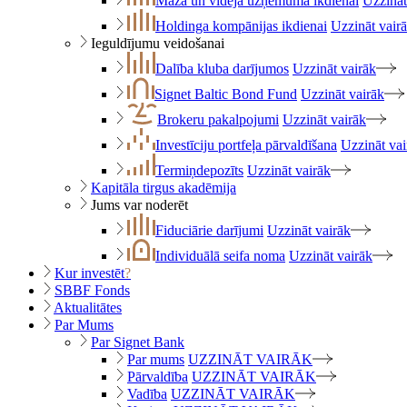
Maza un vidēja uzņēmuma ikdienai
Uzzināt
Holdinga kompānijas ikdienai
Uzzināt vair
Ieguldījumu veidošanai
Dalība kluba darījumos
Uzzināt vairāk
Signet Baltic Bond Fund
Uzzināt vairāk
Brokeru pakalpojumi
Uzzināt vairāk
Investīciju portfeļa pārvaldīšana
Uzzināt vai
Termiņdepozīts
Uzzināt vairāk
Kapitāla tirgus akadēmija
Jums var noderēt
Fiduciārie darījumi
Uzzināt vairāk
Individuālā seifa noma
Uzzināt vairāk
Kur investēt
?
SBBF Fonds
Aktualitātes
Par Mums
Par Signet Bank
Par mums
UZZINĀT VAIRĀK
Pārvaldība
UZZINĀT VAIRĀK
Vadība
UZZINĀT VAIRĀK