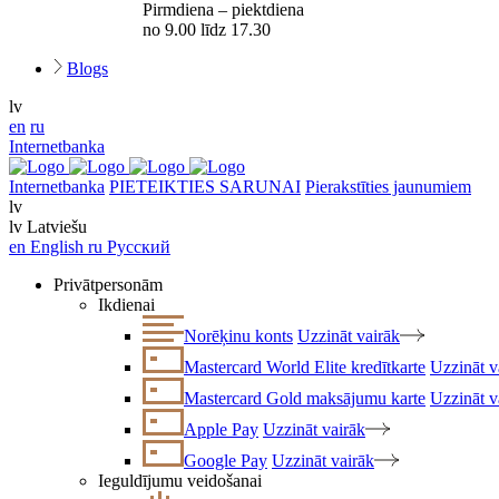
Pirmdiena – piektdiena
no 9.00 līdz 17.30
Blogs
lv
en
ru
Internetbanka
Internetbanka
PIETEIKTIES SARUNAI
Pierakstīties jaunumiem
lv
lv
Latviešu
en
English
ru
Русский
Privātpersonām
Ikdienai
Norēķinu konts
Uzzināt vairāk
Mastercard World Elite kredītkarte
Uzzināt v
Mastercard Gold maksājumu karte
Uzzināt v
Apple Pay
Uzzināt vairāk
Google Pay
Uzzināt vairāk
Ieguldījumu veidošanai