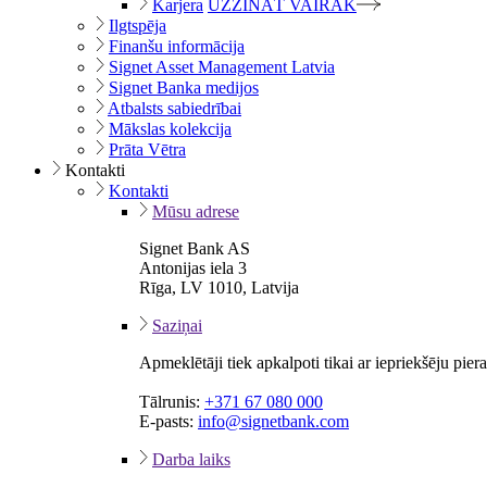
Karjera
UZZINĀT VAIRĀK
Ilgtspēja
Finanšu informācija
Signet Asset Management Latvia
Signet Banka medijos
Atbalsts sabiedrībai
Mākslas kolekcija
Prāta Vētra
Kontakti
Kontakti
Mūsu adrese
Signet Bank AS
Antonijas iela 3
Rīga, LV 1010, Latvija
Saziņai
Apmeklētāji tiek apkalpoti tikai ar iepriekšēju pie
Tālrunis:
+371 67 080 000
E-pasts:
info@signetbank.com
Darba laiks