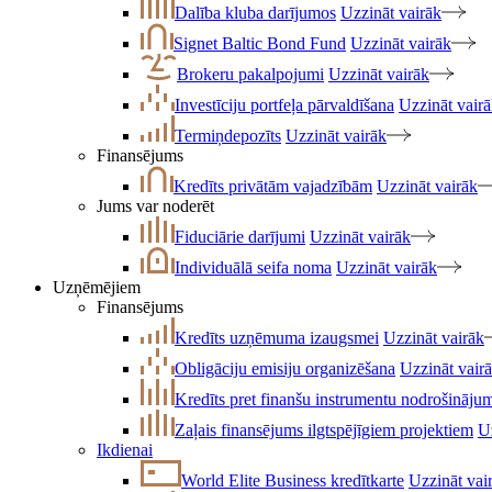
Dalība kluba darījumos
Uzzināt vairāk
Signet Baltic Bond Fund
Uzzināt vairāk
Brokeru pakalpojumi
Uzzināt vairāk
Investīciju portfeļa pārvaldīšana
Uzzināt vair
Termiņdepozīts
Uzzināt vairāk
Finansējums
Kredīts privātām vajadzībām
Uzzināt vairāk
Jums var noderēt
Fiduciārie darījumi
Uzzināt vairāk
Individuālā seifa noma
Uzzināt vairāk
Uzņēmējiem
Finansējums
Kredīts uzņēmuma izaugsmei
Uzzināt vairāk
Obligāciju emisiju organizēšana
Uzzināt vair
Kredīts pret finanšu instrumentu nodrošināju
Zaļais finansējums ilgtspējīgiem projektiem
U
Ikdienai
World Elite Business kredītkarte
Uzzināt vai