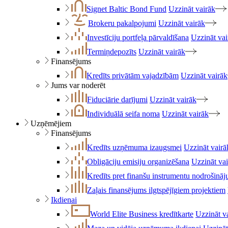
Signet Baltic Bond Fund
Uzzināt vairāk
Brokeru pakalpojumi
Uzzināt vairāk
Investīciju portfeļa pārvaldīšana
Uzzināt vai
Termiņdepozīts
Uzzināt vairāk
Finansējums
Kredīts privātām vajadzībām
Uzzināt vairāk
Jums var noderēt
Fiduciārie darījumi
Uzzināt vairāk
Individuālā seifa noma
Uzzināt vairāk
Uzņēmējiem
Finansējums
Kredīts uzņēmuma izaugsmei
Uzzināt vairā
Obligāciju emisiju organizēšana
Uzzināt va
Kredīts pret finanšu instrumentu nodrošinā
Zaļais finansējums ilgtspējīgiem projektiem
Ikdienai
World Elite Business kredītkarte
Uzzināt v