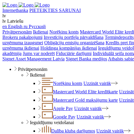
Internetbanka
PIETEIKTIES SARUNAI
lv
lv
Latviešu
en
English
ru
Русский
Privātpersonām
Ikdienai
Norēķinu konts
Mastercard World Elite kredī
Brokeru pakalpojumi
Investīciju portfeļa pārvaldīšana
Termiņdepozīts
uzņēmuma izaugsmei
Obligāciju emisiju organizēšana
Kredīts pret f
uzņēmuma ikdienai
Holdinga kompānijas ikdienai
Ieguldījumu veido
akadēmija
Jums var noderēt
Fiduciārie darījumi
Individuālā seifa nom
Signet Asset Management Latvia
Signet Banka medijos
Atbalsts sabie
Privātpersonām
Ikdienai
Norēķinu konts
Uzzināt vairāk
Mastercard World Elite kredītkarte
Uzzināt
Mastercard Gold maksājumu karte
Uzzināt
Apple Pay
Uzzināt vairāk
Google Pay
Uzzināt vairāk
Ieguldījumu veidošanai
Dalība kluba darījumos
Uzzināt vairāk