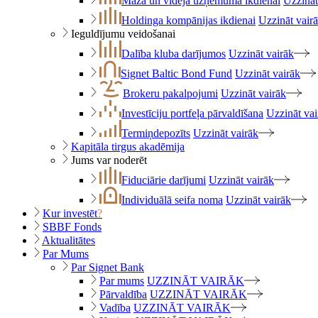
Maza un vidēja uzņēmuma ikdienai
Uzzināt
Holdinga kompānijas ikdienai
Uzzināt vair
Ieguldījumu veidošanai
Dalība kluba darījumos
Uzzināt vairāk
Signet Baltic Bond Fund
Uzzināt vairāk
Brokeru pakalpojumi
Uzzināt vairāk
Investīciju portfeļa pārvaldīšana
Uzzināt vai
Termiņdepozīts
Uzzināt vairāk
Kapitāla tirgus akadēmija
Jums var noderēt
Fiduciārie darījumi
Uzzināt vairāk
Individuālā seifa noma
Uzzināt vairāk
Kur investēt
?
SBBF Fonds
Aktualitātes
Par Mums
Par Signet Bank
Par mums
UZZINĀT VAIRĀK
Pārvaldība
UZZINĀT VAIRĀK
Vadība
UZZINĀT VAIRĀK