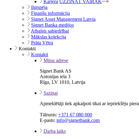
Karjera
UZZINĀT VAIRĀK
Ilgtspēja
Finanšu informācija
Signet Asset Management Latvia
Signet Banka medijos
Atbalsts sabiedrībai
Mākslas kolekcija
Prāta Vētra
Kontakti
Kontakti
Mūsu adrese
Signet Bank AS
Antonijas iela 3
Rīga, LV 1010, Latvija
Saziņai
Apmeklētāji tiek apkalpoti tikai ar iepriekšēju pie
Tālrunis:
+371 67 080 000
E-pasts:
info@signetbank.com
Darba laiks