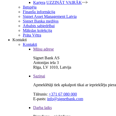
Karjera
UZZINĀT VAIRĀK
Ilgtspēja
Finanšu informācija
Signet Asset Management Latvia
Signet Banka medijos
Atbalsts sabiedrībai
Mākslas kolekcija
Prāta Vētra
Kontakti
Kontakti
Mūsu adrese
Signet Bank AS
Antonijas iela 3
Rīga, LV 1010, Latvija
Saziņai
Apmeklētāji tiek apkalpoti tikai ar iepriekšēju pie
Tālrunis:
+371 67 080 000
E-pasts:
info@signetbank.com
Darba laiks