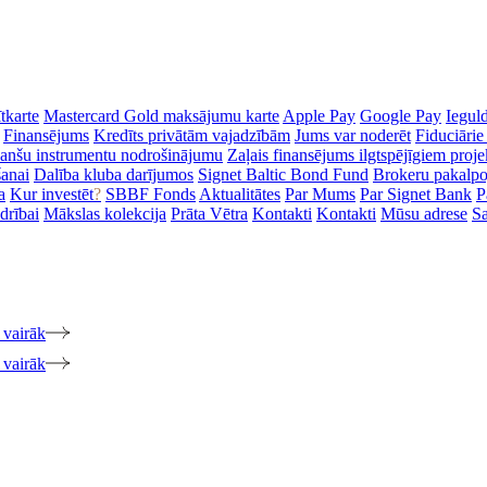
tkarte
Mastercard Gold maksājumu karte
Apple Pay
Google Pay
Iegul
Finansējums
Kredīts privātām vajadzībām
Jums var noderēt
Fiduciārie
inanšu instrumentu nodrošinājumu
Zaļais finansējums ilgtspējīgiem proj
šanai
Dalība kluba darījumos
Signet Baltic Bond Fund
Brokeru pakalp
a
Kur investēt
?
SBBF Fonds
Aktualitātes
Par Mums
Par Signet Bank
P
drībai
Mākslas kolekcija
Prāta Vētra
Kontakti
Kontakti
Mūsu adrese
Sa
 vairāk
 vairāk