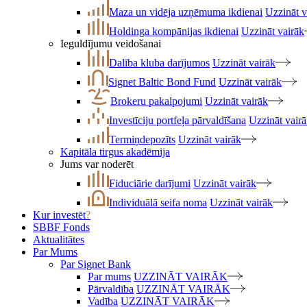
Maza un vidēja uzņēmuma ikdienai
Uzzināt v
Holdinga kompānijas ikdienai
Uzzināt vairāk
Ieguldījumu veidošanai
Dalība kluba darījumos
Uzzināt vairāk
Signet Baltic Bond Fund
Uzzināt vairāk
Brokeru pakalpojumi
Uzzināt vairāk
Investīciju portfeļa pārvaldīšana
Uzzināt vair
Termiņdepozīts
Uzzināt vairāk
Kapitāla tirgus akadēmija
Jums var noderēt
Fiduciārie darījumi
Uzzināt vairāk
Individuālā seifa noma
Uzzināt vairāk
Kur investēt
?
SBBF Fonds
Aktualitātes
Par Mums
Par Signet Bank
Par mums
UZZINĀT VAIRĀK
Pārvaldība
UZZINĀT VAIRĀK
Vadība
UZZINĀT VAIRĀK