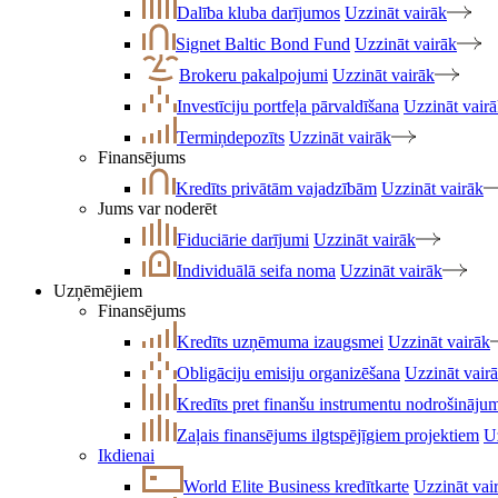
Dalība kluba darījumos
Uzzināt vairāk
Signet Baltic Bond Fund
Uzzināt vairāk
Brokeru pakalpojumi
Uzzināt vairāk
Investīciju portfeļa pārvaldīšana
Uzzināt vair
Termiņdepozīts
Uzzināt vairāk
Finansējums
Kredīts privātām vajadzībām
Uzzināt vairāk
Jums var noderēt
Fiduciārie darījumi
Uzzināt vairāk
Individuālā seifa noma
Uzzināt vairāk
Uzņēmējiem
Finansējums
Kredīts uzņēmuma izaugsmei
Uzzināt vairāk
Obligāciju emisiju organizēšana
Uzzināt vair
Kredīts pret finanšu instrumentu nodrošināju
Zaļais finansējums ilgtspējīgiem projektiem
U
Ikdienai
World Elite Business kredītkarte
Uzzināt vai