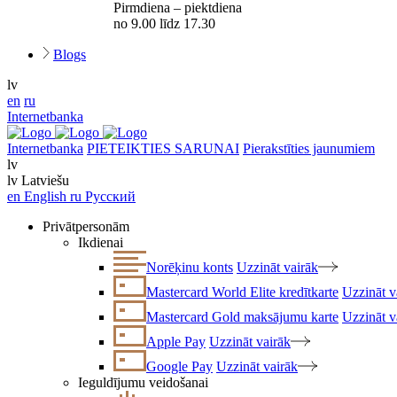
Pirmdiena – piektdiena
no 9.00 līdz 17.30
Blogs
lv
en
ru
Internetbanka
Internetbanka
PIETEIKTIES SARUNAI
Pierakstīties jaunumiem
lv
lv
Latviešu
en
English
ru
Русский
Privātpersonām
Ikdienai
Norēķinu konts
Uzzināt vairāk
Mastercard World Elite kredītkarte
Uzzināt v
Mastercard Gold maksājumu karte
Uzzināt v
Apple Pay
Uzzināt vairāk
Google Pay
Uzzināt vairāk
Ieguldījumu veidošanai