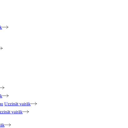
āk
āk
mu
Uzzināt vairāk
zzināt vairāk
rāk