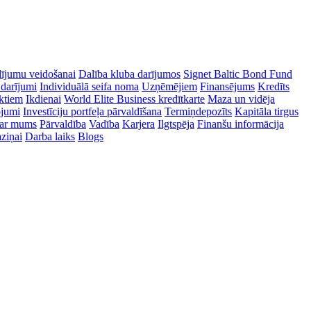
dījumu veidošanai
Dalība kluba darījumos
Signet Baltic Bond Fund
 darījumi
Individuālā seifa noma
Uzņēmējiem
Finansējums
Kredīts
ektiem
Ikdienai
World Elite Business kredītkarte
Maza un vidēja
ojumi
Investīciju portfeļa pārvaldīšana
Termiņdepozīts
Kapitāla tirgus
ar mums
Pārvaldība
Vadība
Karjera
Ilgtspēja
Finanšu informācija
ziņai
Darba laiks
Blogs