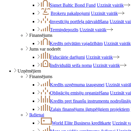
Signet Baltic Bond Fund
Uzzināt vairāk
Brokeru pakalpojumi
Uzzināt vairāk
Investīciju portfeļa pārvaldīšana
Uzzināt vai
Termiņdepozīts
Uzzināt vairāk
Finansējums
Kredīts privātām vajadzībām
Uzzināt vairāk
Jums var noderēt
Fiduciārie darījumi
Uzzināt vairāk
Individuālā seifa noma
Uzzināt vairāk
Uzņēmējiem
Finansējums
Kredīts uzņēmuma izaugsmei
Uzzināt vairā
Obligāciju emisiju organizēšana
Uzzināt va
Kredīts pret finanšu instrumentu nodrošinā
Zaļais finansējums ilgtspējīgiem projektiem
Ikdienai
World Elite Business kredītkarte
Uzzināt v