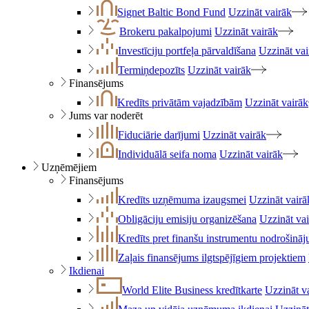
Signet Baltic Bond Fund
Uzzināt vairāk
Brokeru pakalpojumi
Uzzināt vairāk
Investīciju portfeļa pārvaldīšana
Uzzināt vai
Termiņdepozīts
Uzzināt vairāk
Finansējums
Kredīts privātām vajadzībām
Uzzināt vairāk
Jums var noderēt
Fiduciārie darījumi
Uzzināt vairāk
Individuālā seifa noma
Uzzināt vairāk
Uzņēmējiem
Finansējums
Kredīts uzņēmuma izaugsmei
Uzzināt vairā
Obligāciju emisiju organizēšana
Uzzināt va
Kredīts pret finanšu instrumentu nodrošinā
Zaļais finansējums ilgtspējīgiem projektiem
Ikdienai
World Elite Business kredītkarte
Uzzināt v