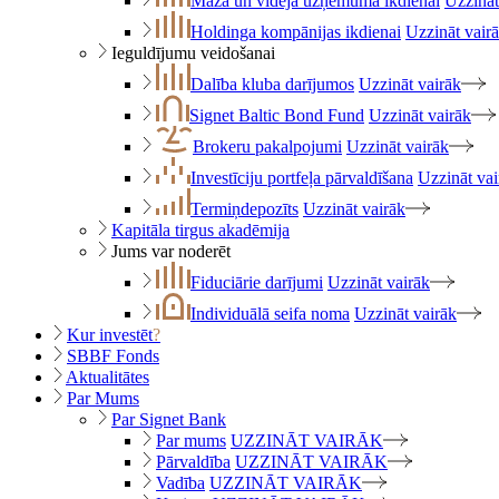
Maza un vidēja uzņēmuma ikdienai
Uzzināt
Holdinga kompānijas ikdienai
Uzzināt vair
Ieguldījumu veidošanai
Dalība kluba darījumos
Uzzināt vairāk
Signet Baltic Bond Fund
Uzzināt vairāk
Brokeru pakalpojumi
Uzzināt vairāk
Investīciju portfeļa pārvaldīšana
Uzzināt vai
Termiņdepozīts
Uzzināt vairāk
Kapitāla tirgus akadēmija
Jums var noderēt
Fiduciārie darījumi
Uzzināt vairāk
Individuālā seifa noma
Uzzināt vairāk
Kur investēt
?
SBBF Fonds
Aktualitātes
Par Mums
Par Signet Bank
Par mums
UZZINĀT VAIRĀK
Pārvaldība
UZZINĀT VAIRĀK
Vadība
UZZINĀT VAIRĀK