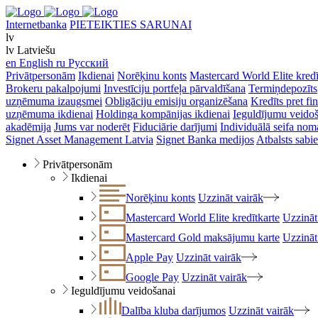
Internetbanka
PIETEIKTIES SARUNAI
lv
lv
Latviešu
en
English
ru
Русский
Privātpersonām
Ikdienai
Norēķinu konts
Mastercard World Elite kredī
Brokeru pakalpojumi
Investīciju portfeļa pārvaldīšana
Termiņdepozīts
uzņēmuma izaugsmei
Obligāciju emisiju organizēšana
Kredīts pret f
uzņēmuma ikdienai
Holdinga kompānijas ikdienai
Ieguldījumu veido
akadēmija
Jums var noderēt
Fiduciārie darījumi
Individuālā seifa nom
Signet Asset Management Latvia
Signet Banka medijos
Atbalsts sabie
Privātpersonām
Ikdienai
Norēķinu konts
Uzzināt vairāk
Mastercard World Elite kredītkarte
Uzzināt
Mastercard Gold maksājumu karte
Uzzināt
Apple Pay
Uzzināt vairāk
Google Pay
Uzzināt vairāk
Ieguldījumu veidošanai
Dalība kluba darījumos
Uzzināt vairāk