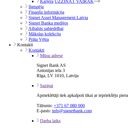
Karjera
UZZINĀT VAIRĀK
Ilgtspēja
Finanšu informācija
Signet Asset Management Latvia
Signet Banka medijos
Atbalsts sabiedrībai
Mākslas kolekcija
Prāta Vētra
Kontakti
Kontakti
Mūsu adrese
Signet Bank AS
Antonijas iela 3
Rīga, LV 1010, Latvija
Saziņai
Apmeklētāji tiek apkalpoti tikai ar iepriekšēju pie
Tālrunis:
+371 67 080 000
E-pasts:
info@signetbank.com
Darba laiks