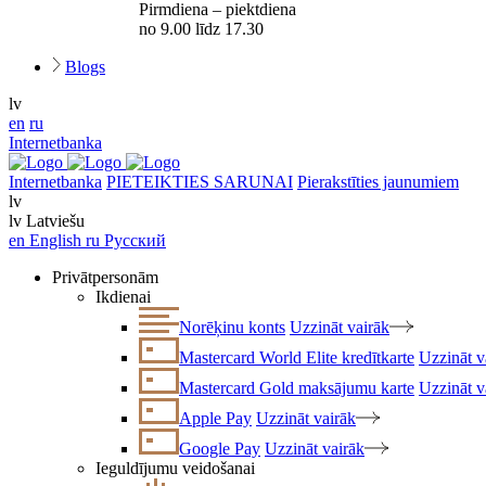
Pirmdiena – piektdiena
no 9.00 līdz 17.30
Blogs
lv
en
ru
Internetbanka
Internetbanka
PIETEIKTIES SARUNAI
Pierakstīties jaunumiem
lv
lv
Latviešu
en
English
ru
Русский
Privātpersonām
Ikdienai
Norēķinu konts
Uzzināt vairāk
Mastercard World Elite kredītkarte
Uzzināt v
Mastercard Gold maksājumu karte
Uzzināt v
Apple Pay
Uzzināt vairāk
Google Pay
Uzzināt vairāk
Ieguldījumu veidošanai