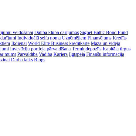
dījumu veidošanai
Dalība kluba darījumos
Signet Baltic Bond Fund
 darījumi
Individuālā seifa noma
Uzņēmējiem
Finansējums
Kredīts
ektiem
Ikdienai
World Elite Business kredītkarte
Maza un vidēja
ojumi
Investīciju portfeļa pārvaldīšana
Termiņdepozīts
Kapitāla tirgus
ar mums
Pārvaldība
Vadība
Karjera
Ilgtspēja
Finanšu informācija
ziņai
Darba laiks
Blogs