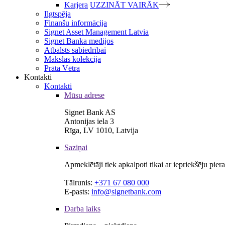
Karjera
UZZINĀT VAIRĀK
Ilgtspēja
Finanšu informācija
Signet Asset Management Latvia
Signet Banka medijos
Atbalsts sabiedrībai
Mākslas kolekcija
Prāta Vētra
Kontakti
Kontakti
Mūsu adrese
Signet Bank AS
Antonijas iela 3
Rīga, LV 1010, Latvija
Saziņai
Apmeklētāji tiek apkalpoti tikai ar iepriekšēju pie
Tālrunis:
+371 67 080 000
E-pasts:
info@signetbank.com
Darba laiks