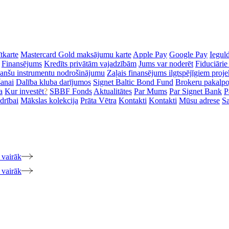
tkarte
Mastercard Gold maksājumu karte
Apple Pay
Google Pay
Iegul
Finansējums
Kredīts privātām vajadzībām
Jums var noderēt
Fiduciārie
inanšu instrumentu nodrošinājumu
Zaļais finansējums ilgtspējīgiem proj
šanai
Dalība kluba darījumos
Signet Baltic Bond Fund
Brokeru pakalp
a
Kur investēt
?
SBBF Fonds
Aktualitātes
Par Mums
Par Signet Bank
P
drībai
Mākslas kolekcija
Prāta Vētra
Kontakti
Kontakti
Mūsu adrese
Sa
 vairāk
 vairāk