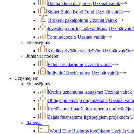
Dalība kluba darījumos
Uzzināt vairāk
Signet Baltic Bond Fund
Uzzināt vairāk
Brokeru pakalpojumi
Uzzināt vairāk
Investīciju portfeļa pārvaldīšana
Uzzināt vair
Termiņdepozīts
Uzzināt vairāk
Finansējums
Kredīts privātām vajadzībām
Uzzināt vairāk
Jums var noderēt
Fiduciārie darījumi
Uzzināt vairāk
Individuālā seifa noma
Uzzināt vairāk
Uzņēmējiem
Finansējums
Kredīts uzņēmuma izaugsmei
Uzzināt vairāk
Obligāciju emisiju organizēšana
Uzzināt vair
Kredīts pret finanšu instrumentu nodrošināju
Zaļais finansējums ilgtspējīgiem projektiem
U
Ikdienai
World Elite Business kredītkarte
Uzzināt vai