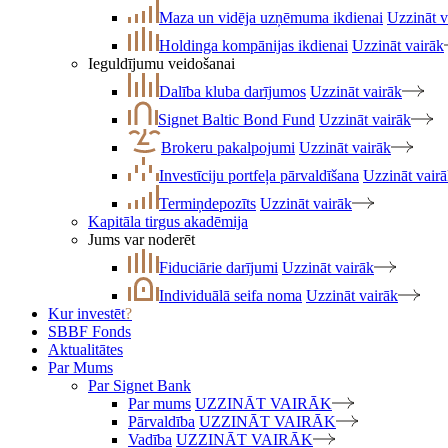
Maza un vidēja uzņēmuma ikdienai
Uzzināt v
Holdinga kompānijas ikdienai
Uzzināt vairāk
Ieguldījumu veidošanai
Dalība kluba darījumos
Uzzināt vairāk
Signet Baltic Bond Fund
Uzzināt vairāk
Brokeru pakalpojumi
Uzzināt vairāk
Investīciju portfeļa pārvaldīšana
Uzzināt vair
Termiņdepozīts
Uzzināt vairāk
Kapitāla tirgus akadēmija
Jums var noderēt
Fiduciārie darījumi
Uzzināt vairāk
Individuālā seifa noma
Uzzināt vairāk
Kur investēt
?
SBBF Fonds
Aktualitātes
Par Mums
Par Signet Bank
Par mums
UZZINĀT VAIRĀK
Pārvaldība
UZZINĀT VAIRĀK
Vadība
UZZINĀT VAIRĀK