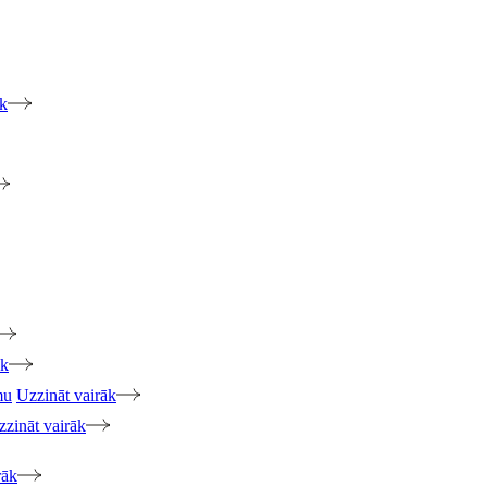
āk
āk
mu
Uzzināt vairāk
zzināt vairāk
rāk