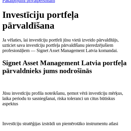
Pakalpojumi privātpersonām
Investīciju portfeļa
pārvaldīšana
Ja vēlaties, lai investīciju portfeli jūsu vietā izveido pārvaldītājs,
uzticiet sava investīciju portfeļa pārvaldīšanu pieredzējušiem
profesionāļiem — Signet Asset Management Latvia komandai.
Signet Asset Management Latvia portfeļa
pārvaldnieks jums nodrošinās
Jūsu investīciju profila noteikšanu, ņemot vērā investīciju mērķus,
laika periodu to sasniegšanai, riska toleranci un citus būtiskus
aspektus
Investīciju stratēģijas izstrādi un piemērotāko instrumentu atlasi