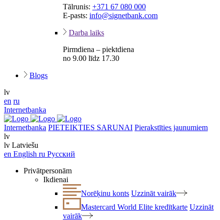
Tālrunis:
+371 67 080 000
E-pasts:
info@signetbank.com
Darba laiks
Pirmdiena – piektdiena
no 9.00 līdz 17.30
Blogs
lv
en
ru
Internetbanka
Internetbanka
PIETEIKTIES SARUNAI
Pierakstīties jaunumiem
lv
lv
Latviešu
en
English
ru
Русский
Privātpersonām
Ikdienai
Norēķinu konts
Uzzināt vairāk
Mastercard World Elite kredītkarte
Uzzināt
vairāk