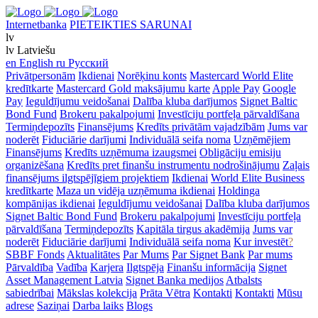
Internetbanka
PIETEIKTIES SARUNAI
lv
lv
Latviešu
en
English
ru
Русский
Privātpersonām
Ikdienai
Norēķinu konts
Mastercard World Elite
kredītkarte
Mastercard Gold maksājumu karte
Apple Pay
Google
Pay
Ieguldījumu veidošanai
Dalība kluba darījumos
Signet Baltic
Bond Fund
Brokeru pakalpojumi
Investīciju portfeļa pārvaldīšana
Termiņdepozīts
Finansējums
Kredīts privātām vajadzībām
Jums var
noderēt
Fiduciārie darījumi
Individuālā seifa noma
Uzņēmējiem
Finansējums
Kredīts uzņēmuma izaugsmei
Obligāciju emisiju
organizēšana
Kredīts pret finanšu instrumentu nodrošinājumu
Zaļais
finansējums ilgtspējīgiem projektiem
Ikdienai
World Elite Business
kredītkarte
Maza un vidēja uzņēmuma ikdienai
Holdinga
kompānijas ikdienai
Ieguldījumu veidošanai
Dalība kluba darījumos
Signet Baltic Bond Fund
Brokeru pakalpojumi
Investīciju portfeļa
pārvaldīšana
Termiņdepozīts
Kapitāla tirgus akadēmija
Jums var
noderēt
Fiduciārie darījumi
Individuālā seifa noma
Kur investēt
?
SBBF Fonds
Aktualitātes
Par Mums
Par Signet Bank
Par mums
Pārvaldība
Vadība
Karjera
Ilgtspēja
Finanšu informācija
Signet
Asset Management Latvia
Signet Banka medijos
Atbalsts
sabiedrībai
Mākslas kolekcija
Prāta Vētra
Kontakti
Kontakti
Mūsu
adrese
Saziņai
Darba laiks
Blogs