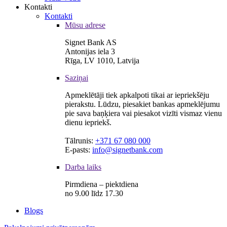
Kontakti
Kontakti
Mūsu adrese
Signet Bank AS
Antonijas iela 3
Rīga, LV 1010, Latvija
Saziņai
Apmeklētāji tiek apkalpoti tikai ar iepriekšēju
pierakstu. Lūdzu, piesakiet bankas apmeklējumu
pie sava baņķiera vai piesakot vizīti vismaz vienu
dienu iepriekš.
Tālrunis:
+371 67 080 000
E-pasts:
info@signetbank.com
Darba laiks
Pirmdiena – piektdiena
no 9.00 līdz 17.30
Blogs