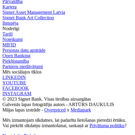
Pārvaldība
Karjera
Signet Asset Management Latvia
Signet Bank Art Collection
Ilgtspēja
Noderīgi
Tarifi
Noteikumi
MIFID
Personas datu apstrāde
Open Banking
Piekļūstamība
Partneru piedāvājumi
Mēs sociālajos tīklos
LINKEDIN
YOUTUBE
FACEBOOK
INSTAGRAM
© 2023 Signet Bank. Visas tiesības aizsargātas
Galvenās lapas fotogrāfiju autors -
ARTŪRS DAUKULIS
Mājas lapas izstrāde -
Overpriced
x
Mediapark
Mēs izmantojam sīkdatnes, lai padarītu lietošanas pieredzi ērtāku.
Vai piekrīti sīkdatņu izmantošanai, saskaņā ar
Privātuma politiku
?