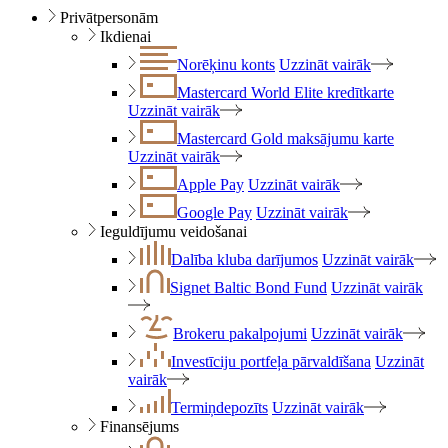
Privātpersonām
Ikdienai
Norēķinu konts
Uzzināt vairāk
Mastercard World Elite kredītkarte
Uzzināt vairāk
Mastercard Gold maksājumu karte
Uzzināt vairāk
Apple Pay
Uzzināt vairāk
Google Pay
Uzzināt vairāk
Ieguldījumu veidošanai
Dalība kluba darījumos
Uzzināt vairāk
Signet Baltic Bond Fund
Uzzināt vairāk
Brokeru pakalpojumi
Uzzināt vairāk
Investīciju portfeļa pārvaldīšana
Uzzināt
vairāk
Termiņdepozīts
Uzzināt vairāk
Finansējums