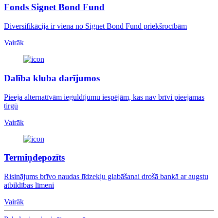
Fonds Signet Bond Fund
Diversifikācija ir viena no Signet Bond Fund priekšrocībām
Vairāk
Dalība kluba darījumos
Pieeja alternatīvām ieguldījumu iespējām, kas nav brīvi pieejamas
tirgū
Vairāk
Termiņdepozīts
Risinājums brīvo naudas līdzekļu glabāšanai drošā bankā ar augstu
atbildības līmeni
Vairāk