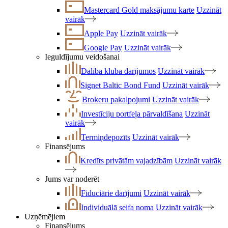
Mastercard Gold maksājumu karte
Uzzināt
vairāk
Apple Pay
Uzzināt vairāk
Google Pay
Uzzināt vairāk
Ieguldījumu veidošanai
Dalība kluba darījumos
Uzzināt vairāk
Signet Baltic Bond Fund
Uzzināt vairāk
Brokeru pakalpojumi
Uzzināt vairāk
Investīciju portfeļa pārvaldīšana
Uzzināt
vairāk
Termiņdepozīts
Uzzināt vairāk
Finansējums
Kredīts privātām vajadzībām
Uzzināt vairāk
Jums var noderēt
Fiduciārie darījumi
Uzzināt vairāk
Individuālā seifa noma
Uzzināt vairāk
Uzņēmējiem
Finansējums