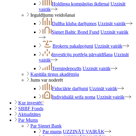
Holdinga kompānijas ikdienai
Uzzināt
vairāk
Ieguldījumu veidošanai
Dalība kluba darījumos
Uzzināt vairāk
Signet Baltic Bond Fund
Uzzināt vairāk
Brokeru pakalpojumi
Uzzināt vairāk
Investīciju portfeļa pārvaldīšana
Uzzināt
vairāk
Termiņdepozīts
Uzzināt vairāk
Kapitāla tirgus akadēmija
Jums var noderēt
Fiduciārie darījumi
Uzzināt vairāk
Individuālā seifa noma
Uzzināt vairāk
Kur investēt
?
SBBF Fonds
Aktualitātes
Par Mums
Par Signet Bank
Par mums
UZZINĀT VAIRĀK