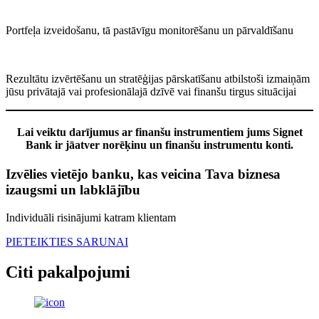
Portfeļa izveidošanu, tā pastāvīgu monitorēšanu un pārvaldīšanu
Rezultātu izvērtēšanu un stratēģijas pārskatīšanu atbilstoši izmaiņām
jūsu privātajā vai profesionālajā dzīvē vai finanšu tirgus situācijai
Lai veiktu darījumus ar finanšu instrumentiem jums Signet
Bank ir jāatver norēķinu un finanšu instrumentu konti.
Izvēlies vietējo banku, kas veicina Tava biznesa
izaugsmi un labklājību
Individuāli risinājumi katram klientam
PIETEIKTIES SARUNAI
Citi pakalpojumi