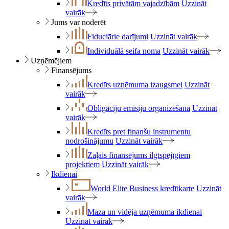
Kredīts privātām vajadzībām
Uzzināt
vairāk
Jums var noderēt
Fiduciārie darījumi
Uzzināt vairāk
Individuālā seifa noma
Uzzināt vairāk
Uzņēmējiem
Finansējums
Kredīts uzņēmuma izaugsmei
Uzzināt
vairāk
Obligāciju emisiju organizēšana
Uzzināt
vairāk
Kredīts pret finanšu instrumentu
nodrošinājumu
Uzzināt vairāk
Zaļais finansējums ilgtspējīgiem
projektiem
Uzzināt vairāk
Ikdienai
World Elite Business kredītkarte
Uzzināt
vairāk
Maza un vidēja uzņēmuma ikdienai
Uzzināt vairāk