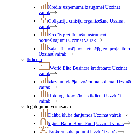
Kredīts uzņēmuma izaugsmei
Uzzināt
vairāk
Obligāciju emisiju organizēšana
Uzzināt
vairāk
Kredīts pret finanšu instrumentu
nodrošinājumu
Uzzināt vairāk
Zaļais finansējums ilgtspējīgiem projektiem
Uzzināt vairāk
Ikdienai
World Elite Business kredītkarte
Uzzināt
vairāk
Maza un vidēja uzņēmuma ikdienai
Uzzināt
vairāk
Holdinga kompānijas ikdienai
Uzzināt
vairāk
Ieguldījumu veidošanai
Dalība kluba darījumos
Uzzināt vairāk
Signet Baltic Bond Fund
Uzzināt vairāk
Brokeru pakalpojumi
Uzzināt vairāk