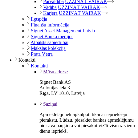
Pārvaldība
UZZINĀT VAIRĀK
Vadība
UZZINĀT VAIRĀK
Karjera
UZZINĀT VAIRĀK
Ilgtspēja
Finanšu informācija
Signet Asset Management Latvia
Signet Banka medijos
Atbalsts sabiedrībai
Mākslas kolekcija
Prāta Vētra
Kontakti
Kontakti
Mūsu adrese
Signet Bank AS
Antonijas iela 3
Rīga, LV 1010, Latvija
Saziņai
Apmeklētāji tiek apkalpoti tikai ar iepriekšēju
pierakstu. Lūdzu, piesakiet bankas apmeklējumu
pie sava baņķiera vai piesakot vizīti vismaz vienu
dienu iepriekš.