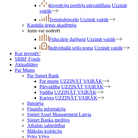
Investīciju portfeļa pārvaldīšana
Uzzināt
vairāk
Termiņdepozīts
Uzzināt vairāk
Kapitāla tirgus akadēmija
Jums var noderēt
Fiduciārie darījumi
Uzzināt vairāk
Individuālā seifa noma
Uzzināt vairāk
Kur investēt
?
SBBF Fonds
Aktualitātes
Par Mums
Par Signet Bank
Par mums
UZZINĀT VAIRĀK
Pārvaldība
UZZINĀT VAIRĀK
Vadība
UZZINĀT VAIRĀK
Karjera
UZZINĀT VAIRĀK
Ilgtspēja
Finanšu informācija
Signet Asset Management Latvia
Signet Banka medijos
Atbalsts sabiedrībai
Mākslas kolekcija
Prāta Vētra