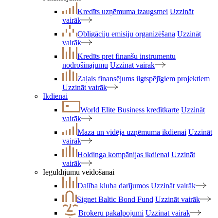
Kredīts uzņēmuma izaugsmei
Uzzināt
vairāk
Obligāciju emisiju organizēšana
Uzzināt
vairāk
Kredīts pret finanšu instrumentu
nodrošinājumu
Uzzināt vairāk
Zaļais finansējums ilgtspējīgiem projektiem
Uzzināt vairāk
Ikdienai
World Elite Business kredītkarte
Uzzināt
vairāk
Maza un vidēja uzņēmuma ikdienai
Uzzināt
vairāk
Holdinga kompānijas ikdienai
Uzzināt
vairāk
Ieguldījumu veidošanai
Dalība kluba darījumos
Uzzināt vairāk
Signet Baltic Bond Fund
Uzzināt vairāk
Brokeru pakalpojumi
Uzzināt vairāk