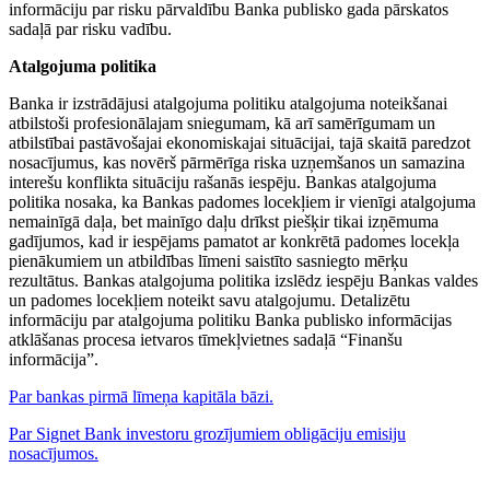
informāciju par risku pārvaldību Banka publisko gada pārskatos
sadaļā par risku vadību.
Atalgojuma politika
Banka ir izstrādājusi atalgojuma politiku atalgojuma noteikšanai
atbilstoši profesionālajam sniegumam, kā arī samērīgumam un
atbilstībai pastāvošajai ekonomiskajai situācijai, tajā skaitā paredzot
nosacījumus, kas novērš pārmērīga riska uzņemšanos un samazina
interešu konflikta situāciju rašanās iespēju. Bankas atalgojuma
politika nosaka, ka Bankas padomes locekļiem ir vienīgi atalgojuma
nemainīgā daļa, bet mainīgo daļu drīkst piešķir tikai izņēmuma
gadījumos, kad ir iespējams pamatot ar konkrētā padomes locekļa
pienākumiem un atbildības līmeni saistīto sasniegto mērķu
rezultātus. Bankas atalgojuma politika izslēdz iespēju Bankas valdes
un padomes locekļiem noteikt savu atalgojumu. Detalizētu
informāciju par atalgojuma politiku Banka publisko informācijas
atklāšanas procesa ietvaros tīmekļvietnes sadaļā “Finanšu
informācija”.
Par bankas pirmā līmeņa kapitāla bāzi.
Par Signet Bank investoru grozījumiem obligāciju emisiju
nosacījumos.