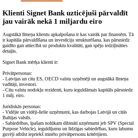
Klienti Signet Bank uzticējuši pārvaldīt
jau vairāk nekā 1 miljardu eiro
Augstākā līmeņa klientu apkalpošana ir kas vairāk par finansēm. Tā
ir kapitāla pārvaldīšana un investīciju strukturēšana, kas pārsniedz
gaidīto gan attiecībā uz produktu kvalitāti, gan spēju iedziļināties
detaļās.
Signet Bank mērķa klienti ir:
Privātpersonas:
- Latvijas un citu ES, OECD valstu uzņēmēji un augstākā līmeņa
vadītāji, investori.
- Citu valstu nodokļu rezidenti, kuru ieguldāmais kapitāls pārsniedz
1 milj. eiro.
Juridiskās personas:
- Vidējie un vidēji-lielie uzņēmumi, kas darbojas Latvijā un citās
Baltijas valstīs.
- Sabiedrības, īpašam nolūkam dibināti uzņēmumi jeb SPV (Special
Purpose Vehicle), ieguldījumu un līdzīgas sabiedrības, kuru labumu
guvēji atbilst iepriekš minēto privātpersonu kritērijiem.