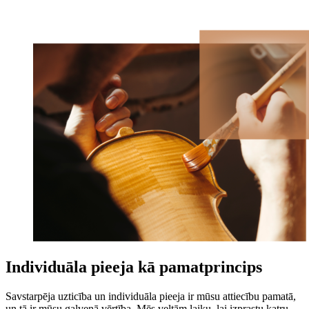
Individuāla pieeja kā pamatprincips
Savstarpēja uzticība un individuāla pieeja ir mūsu attiecību pamatā,
un tā ir mūsu galvenā vērtība. Mēs veltām laiku, lai izprastu katru