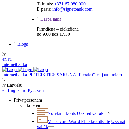
Tālrunis:
+371 67 080 000
E-pasts:
info@signetbank.com
Darba laiks
Pirmdiena – piektdiena
no 9.00 līdz 17.30
Blogs
lv
en
ru
Internetbanka
Internetbanka
PIETEIKTIES SARUNAI
Pierakstīties jaunumiem
lv
lv
Latviešu
en
English
ru
Русский
Privātpersonām
Ikdienai
Norēķinu konts
Uzzināt vairāk
Mastercard World Elite kredītkarte
Uzzināt
vairāk