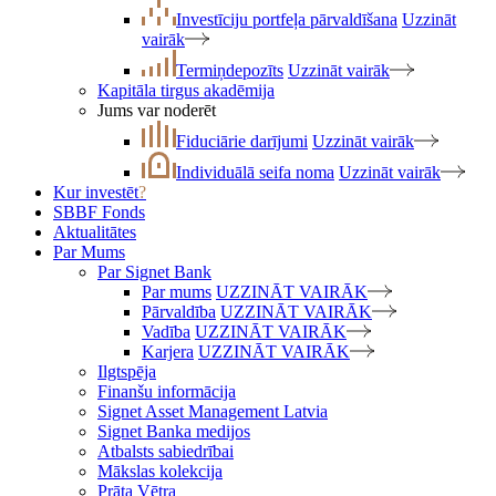
Investīciju portfeļa pārvaldīšana
Uzzināt
vairāk
Termiņdepozīts
Uzzināt vairāk
Kapitāla tirgus akadēmija
Jums var noderēt
Fiduciārie darījumi
Uzzināt vairāk
Individuālā seifa noma
Uzzināt vairāk
Kur investēt
?
SBBF Fonds
Aktualitātes
Par Mums
Par Signet Bank
Par mums
UZZINĀT VAIRĀK
Pārvaldība
UZZINĀT VAIRĀK
Vadība
UZZINĀT VAIRĀK
Karjera
UZZINĀT VAIRĀK
Ilgtspēja
Finanšu informācija
Signet Asset Management Latvia
Signet Banka medijos
Atbalsts sabiedrībai
Mākslas kolekcija
Prāta Vētra