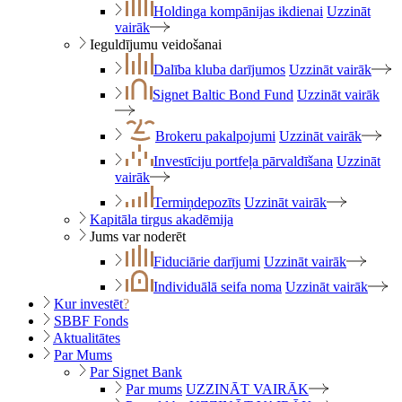
Holdinga kompānijas ikdienai
Uzzināt
vairāk
Ieguldījumu veidošanai
Dalība kluba darījumos
Uzzināt vairāk
Signet Baltic Bond Fund
Uzzināt vairāk
Brokeru pakalpojumi
Uzzināt vairāk
Investīciju portfeļa pārvaldīšana
Uzzināt
vairāk
Termiņdepozīts
Uzzināt vairāk
Kapitāla tirgus akadēmija
Jums var noderēt
Fiduciārie darījumi
Uzzināt vairāk
Individuālā seifa noma
Uzzināt vairāk
Kur investēt
?
SBBF Fonds
Aktualitātes
Par Mums
Par Signet Bank
Par mums
UZZINĀT VAIRĀK