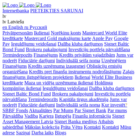
Internetbanka
PIETEIKTIES SARUNAI
lv
lv
Latviešu
en
English
ru
Русский
Privātpersonām
Ikdienai
Norēķinu konts
Mastercard World Elite
kredītkarte
Mastercard Gold maksājumu karte
Apple Pay
Google
Pay
Ieguldījumu veidošanai
Dalība kluba darījumos
Signet Baltic
Bond Fund
Brokeru pakalpojumi
Investīciju portfeļa pārvaldīšana
Termiņdepozīts
Finansējums
Kredīts privātām vajadzībām
Jums var
noderēt
Fiduciārie darījumi
Individuālā seifa noma
Uzņēmējiem
Finansējums
Kredīts uzņēmuma izaugsmei
Obligāciju emisiju
organizēšana
Kredīts pret finanšu instrumentu nodrošinājumu
Zaļais
finansējums ilgtspējīgiem projektiem
Ikdienai
World Elite Business
kredītkarte
Maza un vidēja uzņēmuma ikdienai
Holdinga
kompānijas ikdienai
Ieguldījumu veidošanai
Dalība kluba darījumos
Signet Baltic Bond Fund
Brokeru pakalpojumi
Investīciju portfeļa
pārvaldīšana
Termiņdepozīts
Kapitāla tirgus akadēmija
Jums var
noderēt
Fiduciārie darījumi
Individuālā seifa noma
Kur investēt
?
SBBF Fonds
Aktualitātes
Par Mums
Par Signet Bank
Par mums
Pārvaldība
Vadība
Karjera
Ilgtspēja
Finanšu informācija
Signet
Asset Management Latvia
Signet Banka medijos
Atbalsts
sabiedrībai
Mākslas kolekcija
Prāta Vētra
Kontakti
Kontakti
Mūsu
adrese
Saziņai
Darba laiks
Blogs