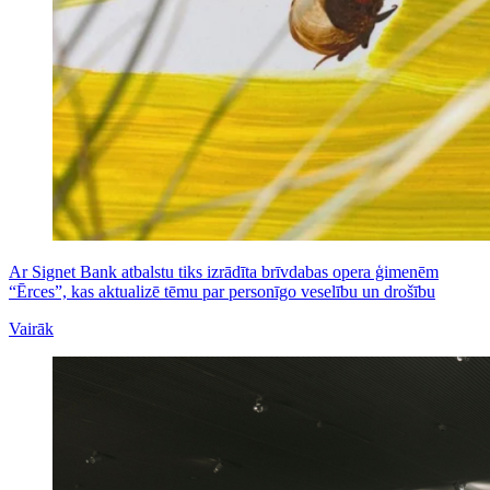
Ar Signet Bank atbalstu tiks izrādīta brīvdabas opera ģimenēm
“Ērces”, kas aktualizē tēmu par personīgo veselību un drošību
Vairāk