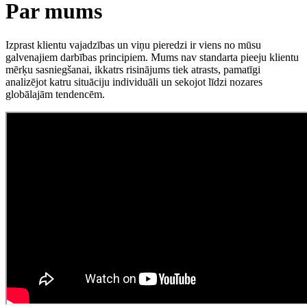
Par mums
Izprast klientu vajadzības un viņu pieredzi ir viens no mūsu
galvenajiem darbības principiem. Mums nav standarta pieeju klientu
mērķu sasniegšanai, ikkatrs risinājums tiek atrasts, pamatīgi
analizējot katru situāciju individuāli un sekojot līdzi nozares
globālajām tendencēm.