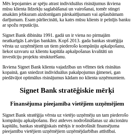
Mēs lepojamies ar spēju atrast individuālus risinājumus ikviena
mūsu klienta līdzekļu saglabāšanai un vairošanai, tomēr stingri
atsakām jebkuram aizdomīgam pārskaitījumam vai apšaubāmam
darījumam. Esam pārliecināti, ka katrs mūsu klients ir pelnījis banku
ar spožu reputāciju.
Signet Bank dibināta 1991. gadā un ir viena no pirmajām
neatkarīgās Latvijas bankām. Kopš 2013. gada bankas stratēģija
vērsta uz uzņēmējiem un tiem piederošo kompāniju apkalpošanu,
liekot uzsvaru uz klientu kapitāla apkalpošanas kvalitāti un
investīciju projektu strukturēšanu.
Ikviena Signet Bank klienta vajadzības un vēlmes tiek risinātas
kopainā, gan sniedzot individuālus pakalpojumus ģimenei, gan
piedāvājot optimālus risinājumus kādam no klienta uzņēmumiem.
Signet Bank stratēģiskie mērķi
Finansējuma pieejamība vietējiem uzņēmējiem
Signet Bank stratēģija vērsta uz vietējo uzņēmēju un tam piederošo
kompāniju apkalpošanu. Bez atdeves nodrošināšanas uz akcionāru
kapitālu, bankas stratēģiskais mērķis ir nodrošināt finansējuma
pieejamību vietējiem uzņēmējiem uzņēmējdarbības attīstībai.