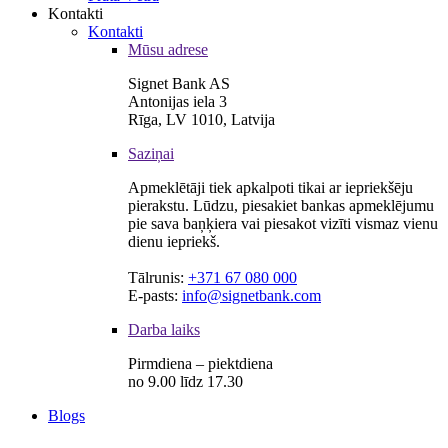
Kontakti
Kontakti
Mūsu adrese
Signet Bank AS
Antonijas iela 3
Rīga, LV 1010, Latvija
Saziņai
Apmeklētāji tiek apkalpoti tikai ar iepriekšēju
pierakstu. Lūdzu, piesakiet bankas apmeklējumu
pie sava baņķiera vai piesakot vizīti vismaz vienu
dienu iepriekš.
Tālrunis:
+371 67 080 000
E-pasts:
info@signetbank.com
Darba laiks
Pirmdiena – piektdiena
no 9.00 līdz 17.30
Blogs