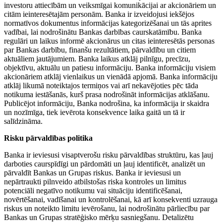
investoru attiecībām un veiksmīgai komunikācijai ar akcionāriem un
citām ieinteresētajām personām. Banka ir izveidojusi iekšējos
normatīvos dokumentus informācijas kategorizēšanai un tās aprites
vadībai, lai nodrošinātu Bankas darbības caurskatāmību. Banka
regulāri un laikus informē akcionārus un citas ieinteresētās personas
par Bankas darbību, finanšu rezultātiem, pārvaldību un citiem
aktuāliem jautājumiem. Banka laikus atklāj pilnīgu, precīzu,
objektīvu, aktuālu un patiesu informāciju. Banka informāciju visiem
akcionāriem atklāj vienlaikus un vienādā apjomā. Banka informāciju
atklāj likumā noteiktajos termiņos vai arī nekavējoties pēc tāda
notikuma iestāšanās, kurš prasa nodrošināt informācijas atklāšanu.
Publicējot informāciju, Banka nodrošina, ka informācija ir skaidra
un nozīmīga, tiek ievērota konsekvence laika gaitā un tā ir
salīdzināma.
Risku pārvaldības politika
Banka ir ieviesusi visaptverošu risku pārvaldības struktūru, kas ļauj
darboties caurspīdīgi un pārdomāti un ļauj identificēt, analizēt un
pārvaldīt Bankas un Grupas riskus. Banka ir ieviesusi un
nepārtraukti pilnveido atbilstošas riska kontroles un limitus
potenciāli negatīvo notikumu vai situāciju identificēšanai,
novērtēšanai, vadīšanai un kontrolēšanai, kā arī konsekventi uzrauga
riskus un noteikto limitu ievērošanu, lai nodrošinātu pārliecību par
Bankas un Grupas stratēģisko mērķu sasniegšanu. Detalizētu