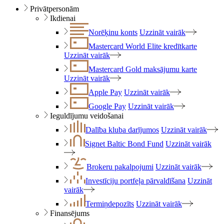
Privātpersonām
Ikdienai
Norēķinu konts
Uzzināt vairāk
Mastercard World Elite kredītkarte
Uzzināt vairāk
Mastercard Gold maksājumu karte
Uzzināt vairāk
Apple Pay
Uzzināt vairāk
Google Pay
Uzzināt vairāk
Ieguldījumu veidošanai
Dalība kluba darījumos
Uzzināt vairāk
Signet Baltic Bond Fund
Uzzināt vairāk
Brokeru pakalpojumi
Uzzināt vairāk
Investīciju portfeļa pārvaldīšana
Uzzināt
vairāk
Termiņdepozīts
Uzzināt vairāk
Finansējums