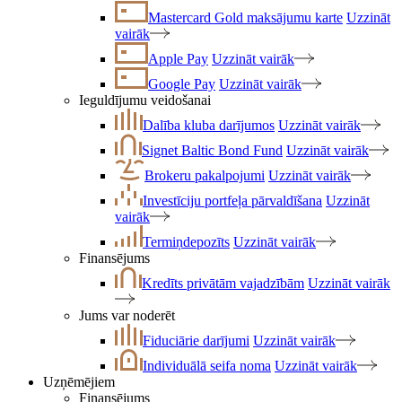
Mastercard Gold maksājumu karte
Uzzināt
vairāk
Apple Pay
Uzzināt vairāk
Google Pay
Uzzināt vairāk
Ieguldījumu veidošanai
Dalība kluba darījumos
Uzzināt vairāk
Signet Baltic Bond Fund
Uzzināt vairāk
Brokeru pakalpojumi
Uzzināt vairāk
Investīciju portfeļa pārvaldīšana
Uzzināt
vairāk
Termiņdepozīts
Uzzināt vairāk
Finansējums
Kredīts privātām vajadzībām
Uzzināt vairāk
Jums var noderēt
Fiduciārie darījumi
Uzzināt vairāk
Individuālā seifa noma
Uzzināt vairāk
Uzņēmējiem
Finansējums