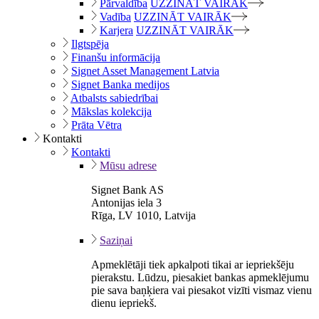
Pārvaldība
UZZINĀT VAIRĀK
Vadība
UZZINĀT VAIRĀK
Karjera
UZZINĀT VAIRĀK
Ilgtspēja
Finanšu informācija
Signet Asset Management Latvia
Signet Banka medijos
Atbalsts sabiedrībai
Mākslas kolekcija
Prāta Vētra
Kontakti
Kontakti
Mūsu adrese
Signet Bank AS
Antonijas iela 3
Rīga, LV 1010, Latvija
Saziņai
Apmeklētāji tiek apkalpoti tikai ar iepriekšēju
pierakstu. Lūdzu, piesakiet bankas apmeklējumu
pie sava baņķiera vai piesakot vizīti vismaz vienu
dienu iepriekš.