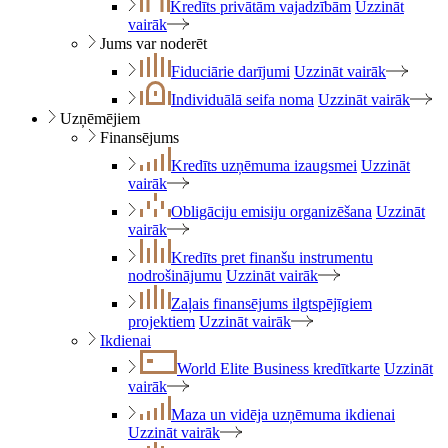
Kredīts privātām vajadzībām
Uzzināt
vairāk
Jums var noderēt
Fiduciārie darījumi
Uzzināt vairāk
Individuālā seifa noma
Uzzināt vairāk
Uzņēmējiem
Finansējums
Kredīts uzņēmuma izaugsmei
Uzzināt
vairāk
Obligāciju emisiju organizēšana
Uzzināt
vairāk
Kredīts pret finanšu instrumentu
nodrošinājumu
Uzzināt vairāk
Zaļais finansējums ilgtspējīgiem
projektiem
Uzzināt vairāk
Ikdienai
World Elite Business kredītkarte
Uzzināt
vairāk
Maza un vidēja uzņēmuma ikdienai
Uzzināt vairāk