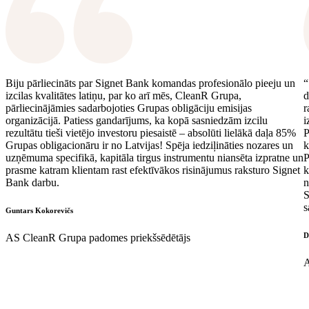
Biju pārliecināts par Signet Bank komandas profesionālo pieeju un
“
izcilas kvalitātes latiņu, par ko arī mēs, CleanR Grupa,
d
pārliecinājāmies sadarbojoties Grupas obligāciju emisijas
r
organizācijā. Patiess gandarījums, ka kopā sasniedzām izcilu
i
rezultātu tieši vietējo investoru piesaistē – absolūti lielākā daļa 85%
P
Grupas obligacionāru ir no Latvijas! Spēja iedziļināties nozares un
k
uzņēmuma specifikā, kapitāla tirgus instrumentu niansēta izpratne un
P
prasme katram klientam rast efektīvākos risinājumus raksturo Signet
k
Bank darbu.
n
S
s
Guntars Kokorevičs
D
AS CleanR Grupa padomes priekšsēdētājs
A