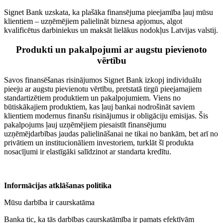
Signet Bank uzskata, ka plašāka finansējuma pieejamība ļauj mūsu
klientiem – uzņēmējiem palielināt biznesa apjomus, algot
kvalificētus darbiniekus un maksāt lielākus nodokļus Latvijas valstij.
Produkti un pakalpojumi ar augstu pievienoto
vērtību
Savos finansēšanas risinājumos Signet Bank izkopj individuālu
pieeju ar augstu pievienotu vērtību, pretstatā tirgū pieejamajiem
standartizētiem produktiem un pakalpojumiem. Viens no
būtiskākajiem produktiem, kas ļauj bankai nodrošināt saviem
klientiem modernus finanšu risinājumus ir obligāciju emisijas. Šis
pakalpojums ļauj uzņēmējiem piesaistīt finansējumu
uzņēmējdarbības jaudas palielināšanai ne tikai no bankām, bet arī no
privātiem un institucionāliem investoriem, turklāt šī produkta
nosacījumi ir elastīgāki salīdzinot ar standarta kredītu.
Informācijas atklāšanas politika
Mūsu darbība ir caurskatāma
Banka tic, ka tās darbības caurskatāmība ir pamats efektīvām