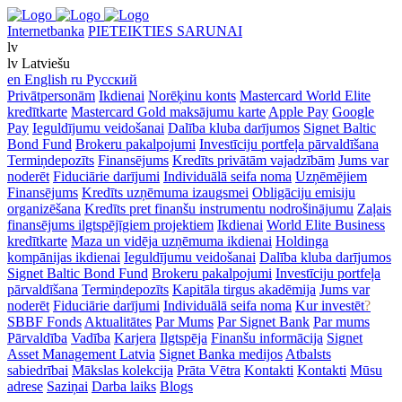
Internetbanka
PIETEIKTIES SARUNAI
lv
lv
Latviešu
en
English
ru
Русский
Privātpersonām
Ikdienai
Norēķinu konts
Mastercard World Elite
kredītkarte
Mastercard Gold maksājumu karte
Apple Pay
Google
Pay
Ieguldījumu veidošanai
Dalība kluba darījumos
Signet Baltic
Bond Fund
Brokeru pakalpojumi
Investīciju portfeļa pārvaldīšana
Termiņdepozīts
Finansējums
Kredīts privātām vajadzībām
Jums var
noderēt
Fiduciārie darījumi
Individuālā seifa noma
Uzņēmējiem
Finansējums
Kredīts uzņēmuma izaugsmei
Obligāciju emisiju
organizēšana
Kredīts pret finanšu instrumentu nodrošinājumu
Zaļais
finansējums ilgtspējīgiem projektiem
Ikdienai
World Elite Business
kredītkarte
Maza un vidēja uzņēmuma ikdienai
Holdinga
kompānijas ikdienai
Ieguldījumu veidošanai
Dalība kluba darījumos
Signet Baltic Bond Fund
Brokeru pakalpojumi
Investīciju portfeļa
pārvaldīšana
Termiņdepozīts
Kapitāla tirgus akadēmija
Jums var
noderēt
Fiduciārie darījumi
Individuālā seifa noma
Kur investēt
?
SBBF Fonds
Aktualitātes
Par Mums
Par Signet Bank
Par mums
Pārvaldība
Vadība
Karjera
Ilgtspēja
Finanšu informācija
Signet
Asset Management Latvia
Signet Banka medijos
Atbalsts
sabiedrībai
Mākslas kolekcija
Prāta Vētra
Kontakti
Kontakti
Mūsu
adrese
Saziņai
Darba laiks
Blogs