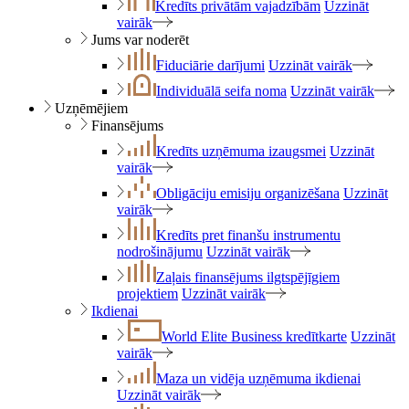
Kredīts privātām vajadzībām
Uzzināt
vairāk
Jums var noderēt
Fiduciārie darījumi
Uzzināt vairāk
Individuālā seifa noma
Uzzināt vairāk
Uzņēmējiem
Finansējums
Kredīts uzņēmuma izaugsmei
Uzzināt
vairāk
Obligāciju emisiju organizēšana
Uzzināt
vairāk
Kredīts pret finanšu instrumentu
nodrošinājumu
Uzzināt vairāk
Zaļais finansējums ilgtspējīgiem
projektiem
Uzzināt vairāk
Ikdienai
World Elite Business kredītkarte
Uzzināt
vairāk
Maza un vidēja uzņēmuma ikdienai
Uzzināt vairāk