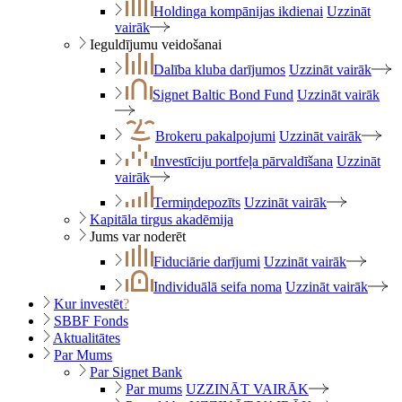
Holdinga kompānijas ikdienai
Uzzināt
vairāk
Ieguldījumu veidošanai
Dalība kluba darījumos
Uzzināt vairāk
Signet Baltic Bond Fund
Uzzināt vairāk
Brokeru pakalpojumi
Uzzināt vairāk
Investīciju portfeļa pārvaldīšana
Uzzināt
vairāk
Termiņdepozīts
Uzzināt vairāk
Kapitāla tirgus akadēmija
Jums var noderēt
Fiduciārie darījumi
Uzzināt vairāk
Individuālā seifa noma
Uzzināt vairāk
Kur investēt
?
SBBF Fonds
Aktualitātes
Par Mums
Par Signet Bank
Par mums
UZZINĀT VAIRĀK