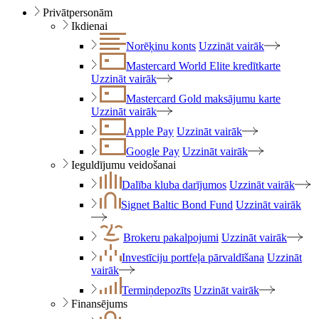
Privātpersonām
Ikdienai
Norēķinu konts
Uzzināt vairāk
Mastercard World Elite kredītkarte
Uzzināt vairāk
Mastercard Gold maksājumu karte
Uzzināt vairāk
Apple Pay
Uzzināt vairāk
Google Pay
Uzzināt vairāk
Ieguldījumu veidošanai
Dalība kluba darījumos
Uzzināt vairāk
Signet Baltic Bond Fund
Uzzināt vairāk
Brokeru pakalpojumi
Uzzināt vairāk
Investīciju portfeļa pārvaldīšana
Uzzināt
vairāk
Termiņdepozīts
Uzzināt vairāk
Finansējums