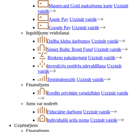
Mastercard Gold maksājumu karte
Uzzināt
vairāk
Apple Pay
Uzzināt vairāk
Google Pay
Uzzināt vairāk
Ieguldījumu veidošanai
Dalība kluba darījumos
Uzzināt vairāk
Signet Baltic Bond Fund
Uzzināt vairāk
Brokeru pakalpojumi
Uzzināt vairāk
Investīciju portfeļa pārvaldīšana
Uzzināt
vairāk
Termiņdepozīts
Uzzināt vairāk
Finansējums
Kredīts privātām vajadzībām
Uzzināt vairāk
Jums var noderēt
Fiduciārie darījumi
Uzzināt vairāk
Individuālā seifa noma
Uzzināt vairāk
Uzņēmējiem
Finansējums