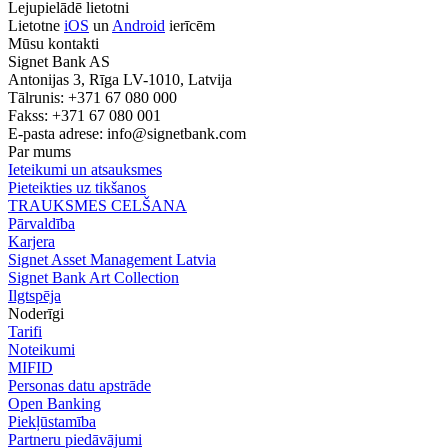
Lejupielādē lietotni
Lietotne
iOS
un
Android
ierīcēm
Mūsu kontakti
Signet Bank AS
Antonijas 3, Rīga LV-1010, Latvija
Tālrunis: +371 67 080 000
Fakss: +371 67 080 001
E-pasta adrese:
info@signetbank.com
Par mums
Ieteikumi un atsauksmes
Pieteikties uz tikšanos
TRAUKSMES CELŠANA
Pārvaldība
Karjera
Signet Asset Management Latvia
Signet Bank Art Collection
Ilgtspēja
Noderīgi
Tarifi
Noteikumi
MIFID
Personas datu apstrāde
Open Banking
Piekļūstamība
Partneru piedāvājumi