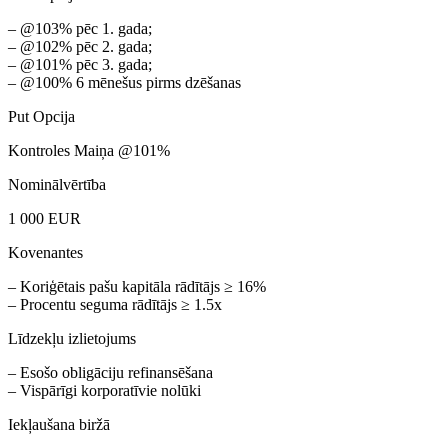
– @103% pēc 1. gada;
– @102% pēc 2. gada;
– @101% pēc 3. gada;
– @100% 6 mēnešus pirms dzēšanas
Put Opcija
Kontroles Maiņa @101%
Nominālvērtība
1 000 EUR
Kovenantes
– Koriģētais pašu kapitāla rādītājs ≥ 16%
– Procentu seguma rādītājs ≥ 1.5x
Līdzekļu izlietojums
– Esošo obligāciju refinansēšana
– Vispārīgi korporatīvie nolūki
Iekļaušana biržā