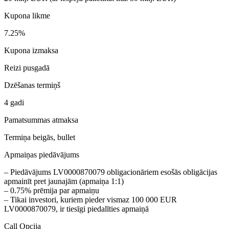
Kupona likme
7.25%
Kupona izmaksa
Reizi pusgadā
Dzēšanas termiņš
4 gadi
Pamatsummas atmaksa
Termiņa beigās, bullet
Apmaiņas piedāvājums
– Piedāvājums LV0000870079 obligacionāriem esošās obligācijas
apmainīt pret jaunajām (apmaiņa 1:1)
– 0.75% prēmija par apmaiņu
– Tikai investori, kuriem pieder vismaz 100 000 EUR
LV0000870079, ir tiesīgi piedalīties apmaiņā
Call Opcija