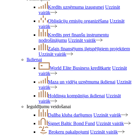
Kredīts uzņēmuma izaugsmei
Uzzināt
vairāk
Obligāciju emisiju organizēšana
Uzzināt
vairāk
Kredīts pret finanšu instrumentu
nodrošinājumu
Uzzināt vairāk
Zaļais finansējums ilgtspējīgiem projektiem
Uzzināt vairāk
Ikdienai
World Elite Business kredītkarte
Uzzināt
vairāk
Maza un vidēja uzņēmuma ikdienai
Uzzināt
vairāk
Holdinga kompānijas ikdienai
Uzzināt
vairāk
Ieguldījumu veidošanai
Dalība kluba darījumos
Uzzināt vairāk
Signet Baltic Bond Fund
Uzzināt vairāk
Brokeru pakalpojumi
Uzzināt vairāk