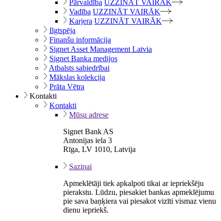
Pārvaldība
UZZINĀT VAIRĀK
Vadība
UZZINĀT VAIRĀK
Karjera
UZZINĀT VAIRĀK
Ilgtspēja
Finanšu informācija
Signet Asset Management Latvia
Signet Banka medijos
Atbalsts sabiedrībai
Mākslas kolekcija
Prāta Vētra
Kontakti
Kontakti
Mūsu adrese
Signet Bank AS
Antonijas iela 3
Rīga, LV 1010, Latvija
Saziņai
Apmeklētāji tiek apkalpoti tikai ar iepriekšēju
pierakstu. Lūdzu, piesakiet bankas apmeklējumu
pie sava baņķiera vai piesakot vizīti vismaz vienu
dienu iepriekš.