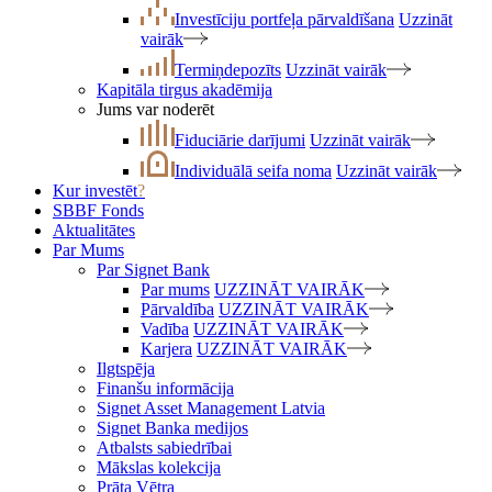
Investīciju portfeļa pārvaldīšana
Uzzināt
vairāk
Termiņdepozīts
Uzzināt vairāk
Kapitāla tirgus akadēmija
Jums var noderēt
Fiduciārie darījumi
Uzzināt vairāk
Individuālā seifa noma
Uzzināt vairāk
Kur investēt
?
SBBF Fonds
Aktualitātes
Par Mums
Par Signet Bank
Par mums
UZZINĀT VAIRĀK
Pārvaldība
UZZINĀT VAIRĀK
Vadība
UZZINĀT VAIRĀK
Karjera
UZZINĀT VAIRĀK
Ilgtspēja
Finanšu informācija
Signet Asset Management Latvia
Signet Banka medijos
Atbalsts sabiedrībai
Mākslas kolekcija
Prāta Vētra