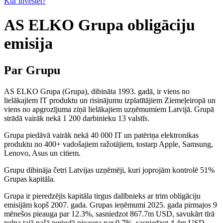
Kur investēt?
AS ELKO Grupa obligāciju
emisija
Par Grupu
AS ELKO Grupa (Grupa), dibināta 1993. gadā, ir viens no
lielākajiem IT produktu un risinājumu izplatītājiem Ziemeļeiropā un
viens no apgrozījuma ziņā lielākajiem uzņēmumiem Latvijā. Grupā
strādā vairāk nekā 1 200 darbinieku 13 valstīs.
Grupa piedāvā vairāk nekā 40 000 IT un patēriņa elektronikas
produktu no 400+ vadošajiem ražotājiem, tostarp Apple, Samsung,
Lenovo, Asus un citiem.
Grupu dibināja četri Latvijas uzņēmēji, kuri joprojām kontrolē 51%
Grupas kapitāla.
Grupa ir pieredzējis kapitāla tirgus dalībnieks ar trim obligāciju
emisijām kopš 2007. gada. Grupas ieņēmumi 2025. gada pirmajos 9
mēnešos pieauga par 12.3%, sasniedzot 867.7m USD, savukārt tīrā
peļņa tajā pašā periodā pieauga par 9.7%, sasniedzot 4.4m USD.