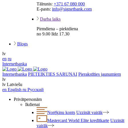
Tālrunis:
+371 67 080 000
E-pasts:
info@signetbank.com
Darba laiks
Pirmdiena – piektdiena
no 9.00 līdz 17.30
Blogs
lv
en
ru
Internetbanka
Internetbanka
PIETEIKTIES SARUNAI
Pierakstīties jaunumiem
lv
lv
Latviešu
en
English
ru
Русский
Privātpersonām
Ikdienai
Norēķinu konts
Uzzināt vairāk
Mastercard World Elite kredītkarte
Uzzināt
vairāk