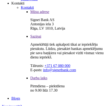
Kontakti
Kontakti
Mūsu adrese
Signet Bank AS
Antonijas iela 3
Rīga, LV 1010, Latvija
Saziņai
Apmeklētāji tiek apkalpoti tikai ar iepriekšēju
pierakstu. Lūdzu, piesakiet bankas apmeklējumu
pie sava baņķiera vai piesakot vizīti vismaz vienu
dienu iepriekš.
Tālrunis:
+371 67 080 000
E-pasts:
info@signetbank.com
Darba laiks
Pirmdiena – piektdiena
no 9.00 līdz 17.30
Blogs