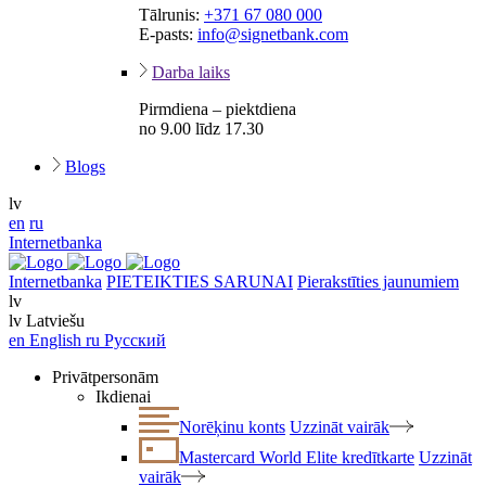
Tālrunis:
+371 67 080 000
E-pasts:
info@signetbank.com
Darba laiks
Pirmdiena – piektdiena
no 9.00 līdz 17.30
Blogs
lv
en
ru
Internetbanka
Internetbanka
PIETEIKTIES SARUNAI
Pierakstīties jaunumiem
lv
lv
Latviešu
en
English
ru
Русский
Privātpersonām
Ikdienai
Norēķinu konts
Uzzināt vairāk
Mastercard World Elite kredītkarte
Uzzināt
vairāk