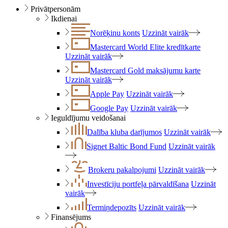
Privātpersonām
Ikdienai
Norēķinu konts
Uzzināt vairāk
Mastercard World Elite kredītkarte
Uzzināt vairāk
Mastercard Gold maksājumu karte
Uzzināt vairāk
Apple Pay
Uzzināt vairāk
Google Pay
Uzzināt vairāk
Ieguldījumu veidošanai
Dalība kluba darījumos
Uzzināt vairāk
Signet Baltic Bond Fund
Uzzināt vairāk
Brokeru pakalpojumi
Uzzināt vairāk
Investīciju portfeļa pārvaldīšana
Uzzināt
vairāk
Termiņdepozīts
Uzzināt vairāk
Finansējums