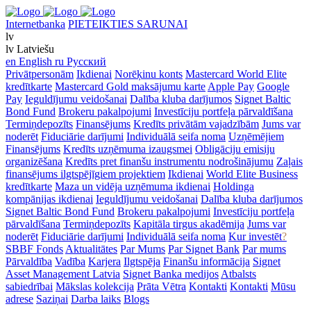
Internetbanka
PIETEIKTIES SARUNAI
lv
lv
Latviešu
en
English
ru
Русский
Privātpersonām
Ikdienai
Norēķinu konts
Mastercard World Elite
kredītkarte
Mastercard Gold maksājumu karte
Apple Pay
Google
Pay
Ieguldījumu veidošanai
Dalība kluba darījumos
Signet Baltic
Bond Fund
Brokeru pakalpojumi
Investīciju portfeļa pārvaldīšana
Termiņdepozīts
Finansējums
Kredīts privātām vajadzībām
Jums var
noderēt
Fiduciārie darījumi
Individuālā seifa noma
Uzņēmējiem
Finansējums
Kredīts uzņēmuma izaugsmei
Obligāciju emisiju
organizēšana
Kredīts pret finanšu instrumentu nodrošinājumu
Zaļais
finansējums ilgtspējīgiem projektiem
Ikdienai
World Elite Business
kredītkarte
Maza un vidēja uzņēmuma ikdienai
Holdinga
kompānijas ikdienai
Ieguldījumu veidošanai
Dalība kluba darījumos
Signet Baltic Bond Fund
Brokeru pakalpojumi
Investīciju portfeļa
pārvaldīšana
Termiņdepozīts
Kapitāla tirgus akadēmija
Jums var
noderēt
Fiduciārie darījumi
Individuālā seifa noma
Kur investēt
?
SBBF Fonds
Aktualitātes
Par Mums
Par Signet Bank
Par mums
Pārvaldība
Vadība
Karjera
Ilgtspēja
Finanšu informācija
Signet
Asset Management Latvia
Signet Banka medijos
Atbalsts
sabiedrībai
Mākslas kolekcija
Prāta Vētra
Kontakti
Kontakti
Mūsu
adrese
Saziņai
Darba laiks
Blogs