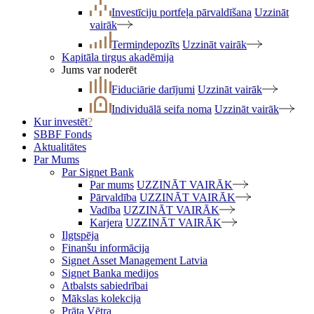
Investīciju portfeļa pārvaldīšana
Uzzināt
vairāk
Termiņdepozīts
Uzzināt vairāk
Kapitāla tirgus akadēmija
Jums var noderēt
Fiduciārie darījumi
Uzzināt vairāk
Individuālā seifa noma
Uzzināt vairāk
Kur investēt
?
SBBF Fonds
Aktualitātes
Par Mums
Par Signet Bank
Par mums
UZZINĀT VAIRĀK
Pārvaldība
UZZINĀT VAIRĀK
Vadība
UZZINĀT VAIRĀK
Karjera
UZZINĀT VAIRĀK
Ilgtspēja
Finanšu informācija
Signet Asset Management Latvia
Signet Banka medijos
Atbalsts sabiedrībai
Mākslas kolekcija
Prāta Vētra