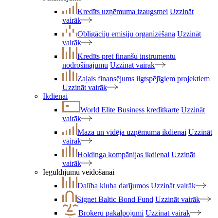
Kredīts uzņēmuma izaugsmei
Uzzināt
vairāk
Obligāciju emisiju organizēšana
Uzzināt
vairāk
Kredīts pret finanšu instrumentu
nodrošinājumu
Uzzināt vairāk
Zaļais finansējums ilgtspējīgiem projektiem
Uzzināt vairāk
Ikdienai
World Elite Business kredītkarte
Uzzināt
vairāk
Maza un vidēja uzņēmuma ikdienai
Uzzināt
vairāk
Holdinga kompānijas ikdienai
Uzzināt
vairāk
Ieguldījumu veidošanai
Dalība kluba darījumos
Uzzināt vairāk
Signet Baltic Bond Fund
Uzzināt vairāk
Brokeru pakalpojumi
Uzzināt vairāk