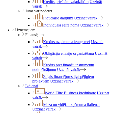
Kredīts privātām vajadzībām
Uzzināt
vairāk
Jums var noderēt
Fiduciārie darījumi
Uzzināt vairāk
Individuālā seifa noma
Uzzināt vairāk
Uzņēmējiem
Finansējums
Kredīts uzņēmuma izaugsmei
Uzzināt
vairāk
Obligāciju emisiju organizēšana
Uzzināt
vairāk
Kredīts pret finanšu instrumentu
nodrošinājumu
Uzzināt vairāk
Zaļais finansējums ilgtspējīgiem
projektiem
Uzzināt vairāk
Ikdienai
World Elite Business kredītkarte
Uzzināt
vairāk
Maza un vidēja uzņēmuma ikdienai
Uzzināt vairāk