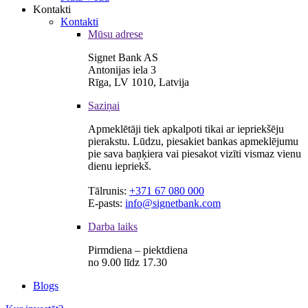
Kontakti
Kontakti
Mūsu adrese
Signet Bank AS
Antonijas iela 3
Rīga, LV 1010, Latvija
Saziņai
Apmeklētāji tiek apkalpoti tikai ar iepriekšēju
pierakstu. Lūdzu, piesakiet bankas apmeklējumu
pie sava baņķiera vai piesakot vizīti vismaz vienu
dienu iepriekš.
Tālrunis:
+371 67 080 000
E-pasts:
info@signetbank.com
Darba laiks
Pirmdiena – piektdiena
no 9.00 līdz 17.30
Blogs