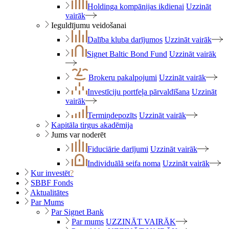
Holdinga kompānijas ikdienai
Uzzināt
vairāk
Ieguldījumu veidošanai
Dalība kluba darījumos
Uzzināt vairāk
Signet Baltic Bond Fund
Uzzināt vairāk
Brokeru pakalpojumi
Uzzināt vairāk
Investīciju portfeļa pārvaldīšana
Uzzināt
vairāk
Termiņdepozīts
Uzzināt vairāk
Kapitāla tirgus akadēmija
Jums var noderēt
Fiduciārie darījumi
Uzzināt vairāk
Individuālā seifa noma
Uzzināt vairāk
Kur investēt
?
SBBF Fonds
Aktualitātes
Par Mums
Par Signet Bank
Par mums
UZZINĀT VAIRĀK