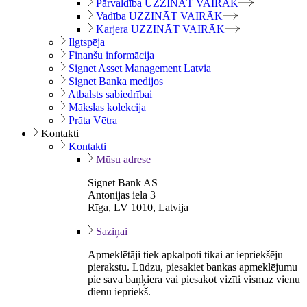
Pārvaldība
UZZINĀT VAIRĀK
Vadība
UZZINĀT VAIRĀK
Karjera
UZZINĀT VAIRĀK
Ilgtspēja
Finanšu informācija
Signet Asset Management Latvia
Signet Banka medijos
Atbalsts sabiedrībai
Mākslas kolekcija
Prāta Vētra
Kontakti
Kontakti
Mūsu adrese
Signet Bank AS
Antonijas iela 3
Rīga, LV 1010, Latvija
Saziņai
Apmeklētāji tiek apkalpoti tikai ar iepriekšēju
pierakstu. Lūdzu, piesakiet bankas apmeklējumu
pie sava baņķiera vai piesakot vizīti vismaz vienu
dienu iepriekš.