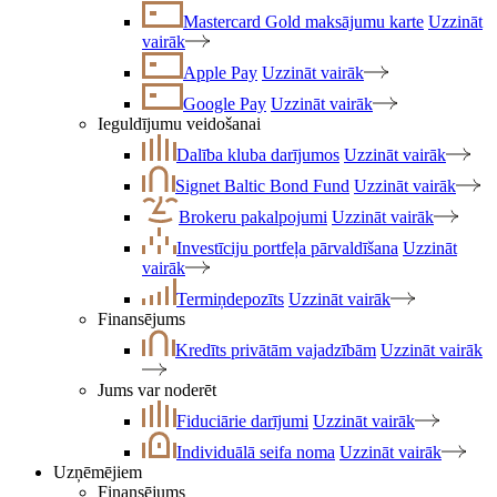
Mastercard Gold maksājumu karte
Uzzināt
vairāk
Apple Pay
Uzzināt vairāk
Google Pay
Uzzināt vairāk
Ieguldījumu veidošanai
Dalība kluba darījumos
Uzzināt vairāk
Signet Baltic Bond Fund
Uzzināt vairāk
Brokeru pakalpojumi
Uzzināt vairāk
Investīciju portfeļa pārvaldīšana
Uzzināt
vairāk
Termiņdepozīts
Uzzināt vairāk
Finansējums
Kredīts privātām vajadzībām
Uzzināt vairāk
Jums var noderēt
Fiduciārie darījumi
Uzzināt vairāk
Individuālā seifa noma
Uzzināt vairāk
Uzņēmējiem
Finansējums