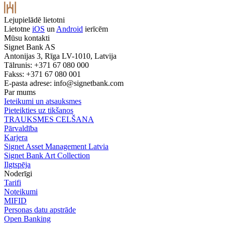
Lejupielādē lietotni
Lietotne
iOS
un
Android
ierīcēm
Mūsu kontakti
Signet Bank AS
Antonijas 3, Rīga LV-1010, Latvija
Tālrunis: +371 67 080 000
Fakss: +371 67 080 001
E-pasta adrese:
info@signetbank.com
Par mums
Ieteikumi un atsauksmes
Pieteikties uz tikšanos
TRAUKSMES CELŠANA
Pārvaldība
Karjera
Signet Asset Management Latvia
Signet Bank Art Collection
Ilgtspēja
Noderīgi
Tarifi
Noteikumi
MIFID
Personas datu apstrāde
Open Banking