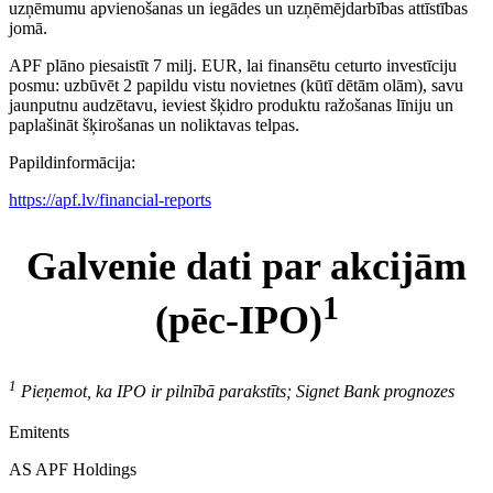
uzņēmumu apvienošanas un iegādes un uzņēmējdarbības attīstības
jomā.
APF plāno piesaistīt 7 milj. EUR, lai finansētu ceturto investīciju
posmu: uzbūvēt 2 papildu vistu novietnes (kūtī dētām olām), savu
jaunputnu audzētavu, ieviest šķidro produktu ražošanas līniju un
paplašināt šķirošanas un noliktavas telpas.
Papildinformācija:
https://apf.lv/financial-reports
Galvenie dati par akcijām
1
(pēc-IPO)
1
Pieņemot, ka IPO ir pilnībā parakstīts; Signet Bank prognozes
Emitents
AS APF Holdings