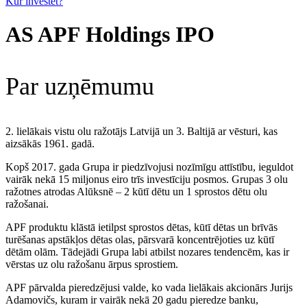
Kur investēt?
AS APF Holdings IPO
Par uzņēmumu
2. lielākais vistu olu ražotājs Latvijā un 3. Baltijā ar vēsturi, kas
aizsākās 1961. gadā.
Kopš 2017. gada Grupa ir piedzīvojusi nozīmīgu attīstību, ieguldot
vairāk nekā 15 miljonus eiro trīs investīciju posmos. Grupas 3 olu
ražotnes atrodas Alūksnē – 2 kūtī dētu un 1 sprostos dētu olu
ražošanai.
APF produktu klāstā ietilpst sprostos dētas, kūtī dētas un brīvās
turēšanas apstākļos dētas olas, pārsvarā koncentrējoties uz kūtī
dētām olām. Tādejādi Grupa labi atbilst nozares tendencēm, kas ir
vērstas uz olu ražošanu ārpus sprostiem.
APF pārvalda pieredzējusi valde, ko vada lielākais akcionārs Jurijs
Adamovičs, kuram ir vairāk nekā 20 gadu pieredze banku,