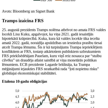
Avots: Bloomberg un Signet Bank
Tramps izaicina FRS
25. augustā prezidents Tramps nolēma atbrīvot no amata FRS valdes
locekli Lisu Kuku, apgalvojot, ka viņa 2021. gadā iesaistījās
hipotekārā krāpniecībā. Kuka, kura kā valdes locekle tika iecelta
amatā 2022. gadā, noraidīja apsūdzības un iesniedza prasību tiesai
atcelt Trampa lēmumu. Šis ir kā turpinājums Trampa iepriekšējiem
konfliktiem ar FRS, tostarp atkārtotiem publiskiem uzbrukumiem
FRS priekšsēdētājam Pauelam, kuru viņš reiz nosauca par “stulbu
cilvēku” un draudēja atlaist saistībā ar viņa monetārās politikas
lēmumiem. ECB prezidente Lagarde brīdināja, ka Trampa
mēģinājumi iejaukties FRS neatkarībā rada “ļoti nopietnu risku”
globālajai ekonomiskajai stabilitātei.
Etalona 10-gadu obligācijas