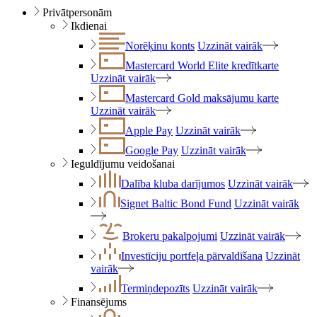
Privātpersonām
Ikdienai
Norēķinu konts
Uzzināt vairāk
Mastercard World Elite kredītkarte
Uzzināt vairāk
Mastercard Gold maksājumu karte
Uzzināt vairāk
Apple Pay
Uzzināt vairāk
Google Pay
Uzzināt vairāk
Ieguldījumu veidošanai
Dalība kluba darījumos
Uzzināt vairāk
Signet Baltic Bond Fund
Uzzināt vairāk
Brokeru pakalpojumi
Uzzināt vairāk
Investīciju portfeļa pārvaldīšana
Uzzināt
vairāk
Termiņdepozīts
Uzzināt vairāk
Finansējums