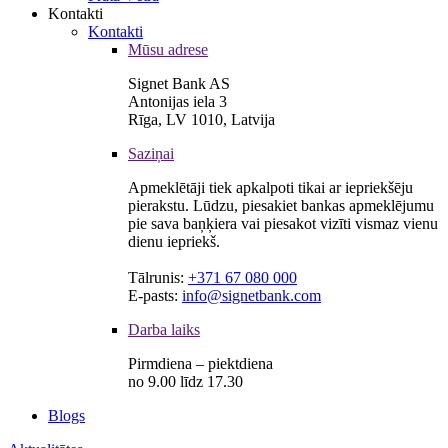
Kontakti
Kontakti
Mūsu adrese
Signet Bank AS
Antonijas iela 3
Rīga, LV 1010, Latvija
Saziņai
Apmeklētāji tiek apkalpoti tikai ar iepriekšēju
pierakstu. Lūdzu, piesakiet bankas apmeklējumu
pie sava baņķiera vai piesakot vizīti vismaz vienu
dienu iepriekš.
Tālrunis:
+371 67 080 000
E-pasts:
info@signetbank.com
Darba laiks
Pirmdiena – piektdiena
no 9.00 līdz 17.30
Blogs