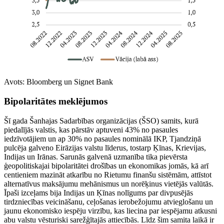
Avots: Bloomberg un Signet Bank
Bipolaritātes meklējumos
Šī gada Šanhajas Sadarbības organizācijas (ŠSO) samits, kurā
piedalījās valstis, kas pārstāv aptuveni 43% no pasaules
iedzīvotājiem un ap 30% no pasaules nominālā IKP, Tjandziņā
pulcēja galveno Eirāzijas valstu līderus, tostarp Ķīnas, Krievijas,
Indijas un Irānas. Sarunās galvenā uzmanība tika pievērsta
ģeopolitiskajai bipolaritātei drošības un ekonomikas jomās, kā arī
centieniem mazināt atkarību no Rietumu finanšu sistēmām, attīstot
alternatīvus maksājumu mehānismus un norēķinus vietējās valūtās.
Īpaši izceļams bija Indijas un Ķīnas nolīgums par divpusējās
tirdzniecības veicināšanu, ceļošanas ierobežojumu atvieglošanu un
jaunu ekonomisko iespēju virzību, kas liecina par iespējamu atkusni
abu valstu vēsturiski sarežģītajās attiecībās. Līdz šim samita laikā ir