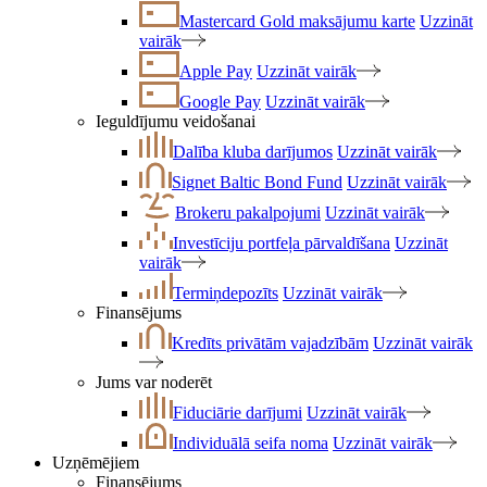
Mastercard Gold maksājumu karte
Uzzināt
vairāk
Apple Pay
Uzzināt vairāk
Google Pay
Uzzināt vairāk
Ieguldījumu veidošanai
Dalība kluba darījumos
Uzzināt vairāk
Signet Baltic Bond Fund
Uzzināt vairāk
Brokeru pakalpojumi
Uzzināt vairāk
Investīciju portfeļa pārvaldīšana
Uzzināt
vairāk
Termiņdepozīts
Uzzināt vairāk
Finansējums
Kredīts privātām vajadzībām
Uzzināt vairāk
Jums var noderēt
Fiduciārie darījumi
Uzzināt vairāk
Individuālā seifa noma
Uzzināt vairāk
Uzņēmējiem
Finansējums