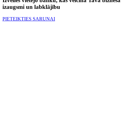
Izvēlies vietējo banku, kas veicina Tava biznesa
izaugsmi un labklājību
PIETEIKTIES SARUNAI