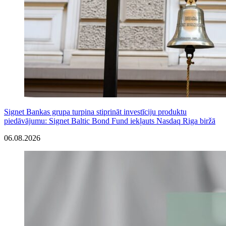
Signet Bankas grupa turpina stiprināt investīciju produktu
piedāvājumu: Signet Baltic Bond Fund iekļauts Nasdaq Riga biržā
06.08.2026