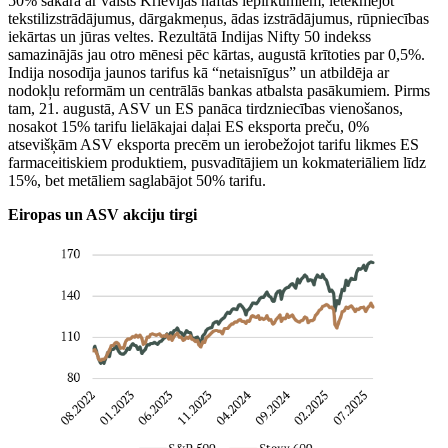
50% sakarā ar valsts Krievijas naftas iepirkumiem, ietekmējot
tekstilizstrādājumus, dārgakmeņus, ādas izstrādājumus, rūpniecības
iekārtas un jūras veltes. Rezultātā Indijas Nifty 50 indekss
samazinājās jau otro mēnesi pēc kārtas, augustā krītoties par 0,5%.
Indija nosodīja jaunos tarifus kā “netaisnīgus” un atbildēja ar
nodokļu reformām un centrālās bankas atbalsta pasākumiem. Pirms
tam, 21. augustā, ASV un ES panāca tirdzniecības vienošanos,
nosakot 15% tarifu lielākajai daļai ES eksporta preču, 0%
atsevišķām ASV eksporta precēm un ierobežojot tarifu likmes ES
farmaceitiskiem produktiem, pusvadītājiem un kokmateriāliem līdz
15%, bet metāliem saglabājot 50% tarifu.
Eiropas un ASV akciju tirgi