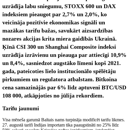
uzrādīja labu sniegumu, STOXX 600 un DAX
indeksiem pieaugot par 2,7% un 2,0%, ko
veicināja pozitīvie ekonomikas signāli un
mazākas tarifu bažas, savukārt aizsardzības
nozares akcijas krita miera gaidībās Ukrainā.
Ķīnā CSI 300 un Shanghai Composite indeksi
uzrādīja izrāvienu un pieauga par attiecīgi 10,9%
un 8,4%, sasniedzot augstāko līmeni kopš 2021.
gada, pateicoties lielo institucionālo spēlētāju
pirkumiem un regulatora atbalstam. Bitkoina
cena samazinājās par 6% līdz aptuveni BTC/USD
108 000, atkāpjoties no jūlija rekordiem.
Tarifu jaunumi
Visa mēneša garumā Baltais nams turpināja modificēt tarifu likmes.
27. augustā tarifi Indijas importam tika paaugstināti no 25% līdz