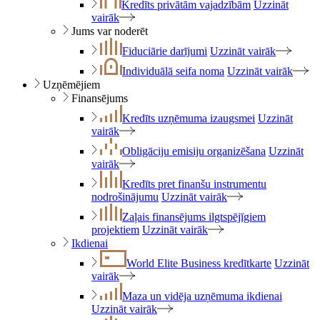
Kredīts privātām vajadzībām
Uzzināt
vairāk
Jums var noderēt
Fiduciārie darījumi
Uzzināt vairāk
Individuālā seifa noma
Uzzināt vairāk
Uzņēmējiem
Finansējums
Kredīts uzņēmuma izaugsmei
Uzzināt
vairāk
Obligāciju emisiju organizēšana
Uzzināt
vairāk
Kredīts pret finanšu instrumentu
nodrošinājumu
Uzzināt vairāk
Zaļais finansējums ilgtspējīgiem
projektiem
Uzzināt vairāk
Ikdienai
World Elite Business kredītkarte
Uzzināt
vairāk
Maza un vidēja uzņēmuma ikdienai
Uzzināt vairāk