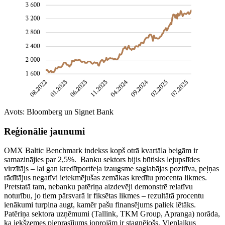
Avots: Bloomberg un Signet Bank
Reģionālie jaunumi
OMX Baltic Benchmark indekss kopš otrā kvartāla beigām ir
samazinājies par 2,5%. Banku sektors bijis būtisks lejupslīdes
virzītājs – lai gan kredītportfeļa izaugsme saglabājas pozitīva, peļņas
rādītājus negatīvi ietekmējušas zemākas kredītu procenta likmes.
Pretstatā tam, nebanku patēriņa aizdevēji demonstrē relatīvu
noturību, jo tiem pārsvarā ir fiksētas likmes – rezultātā procentu
ienākumi turpina augt, kamēr pašu finansējums paliek lētāks.
Patēriņa sektora uzņēmumi (Tallink, TKM Group, Apranga) norāda,
ka iekšzemes pieprasījums joprojām ir stagnējošs. Vienlaikus