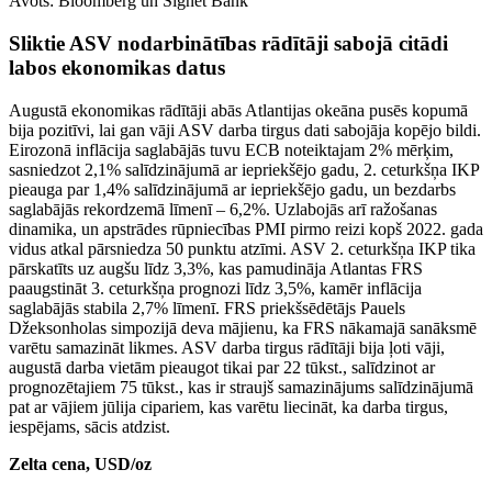
Avots: Bloomberg un Signet Bank
Sliktie ASV nodarbinātības rādītāji sabojā citādi
labos ekonomikas datus
Augustā ekonomikas rādītāji abās Atlantijas okeāna pusēs kopumā
bija pozitīvi, lai gan vāji ASV darba tirgus dati sabojāja kopējo bildi.
Eirozonā inflācija saglabājās tuvu ECB noteiktajam 2% mērķim,
sasniedzot 2,1% salīdzinājumā ar iepriekšējo gadu, 2. ceturkšņa IKP
pieauga par 1,4% salīdzinājumā ar iepriekšējo gadu, un bezdarbs
saglabājās rekordzemā līmenī – 6,2%. Uzlabojās arī ražošanas
dinamika, un apstrādes rūpniecības PMI pirmo reizi kopš 2022. gada
vidus atkal pārsniedza 50 punktu atzīmi. ASV 2. ceturkšņa IKP tika
pārskatīts uz augšu līdz 3,3%, kas pamudināja Atlantas FRS
paaugstināt 3. ceturkšņa prognozi līdz 3,5%, kamēr inflācija
saglabājās stabila 2,7% līmenī. FRS priekšsēdētājs Pauels
Džeksonholas simpozijā deva mājienu, ka FRS nākamajā sanāksmē
varētu samazināt likmes. ASV darba tirgus rādītāji bija ļoti vāji,
augustā darba vietām pieaugot tikai par 22 tūkst., salīdzinot ar
prognozētajiem 75 tūkst., kas ir straujš samazinājums salīdzinājumā
pat ar vājiem jūlija cipariem, kas varētu liecināt, ka darba tirgus,
iespējams, sācis atdzist.
Zelta cena, USD/oz