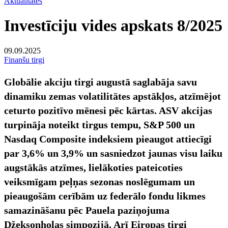
Aktualitātes
Investīciju vides apskats 8/2025
09.09.2025
Finanšu tirgi
Globālie akciju tirgi augustā saglabāja savu
dinamiku zemas volatilitātes apstākļos, atzīmējot
ceturto pozitīvo mēnesi pēc kārtas. ASV akcijas
turpināja noteikt tirgus tempu, S&P 500 un
Nasdaq Composite indeksiem pieaugot attiecīgi
par 3,6% un 3,9% un sasniedzot jaunas visu laiku
augstākās atzīmes, lielākoties pateicoties
veiksmīgam peļņas sezonas noslēgumam un
pieaugošām cerībām uz federālo fondu likmes
samazināšanu pēc Pauela paziņojuma
Džeksonholas simpozijā. Arī Eiropas tirgi