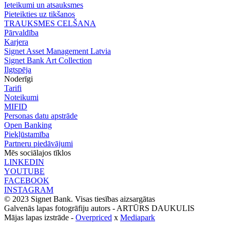
Ieteikumi un atsauksmes
Pieteikties uz tikšanos
TRAUKSMES CELŠANA
Pārvaldība
Karjera
Signet Asset Management Latvia
Signet Bank Art Collection
Ilgtspēja
Noderīgi
Tarifi
Noteikumi
MIFID
Personas datu apstrāde
Open Banking
Piekļūstamība
Partneru piedāvājumi
Mēs sociālajos tīklos
LINKEDIN
YOUTUBE
FACEBOOK
INSTAGRAM
© 2023 Signet Bank. Visas tiesības aizsargātas
Galvenās lapas fotogrāfiju autors -
ARTŪRS DAUKULIS
Mājas lapas izstrāde -
Overpriced
x
Mediapark