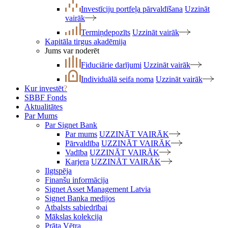
Investīciju portfeļa pārvaldīšana
Uzzināt
vairāk
Termiņdepozīts
Uzzināt vairāk
Kapitāla tirgus akadēmija
Jums var noderēt
Fiduciārie darījumi
Uzzināt vairāk
Individuālā seifa noma
Uzzināt vairāk
Kur investēt
?
SBBF Fonds
Aktualitātes
Par Mums
Par Signet Bank
Par mums
UZZINĀT VAIRĀK
Pārvaldība
UZZINĀT VAIRĀK
Vadība
UZZINĀT VAIRĀK
Karjera
UZZINĀT VAIRĀK
Ilgtspēja
Finanšu informācija
Signet Asset Management Latvia
Signet Banka medijos
Atbalsts sabiedrībai
Mākslas kolekcija
Prāta Vētra