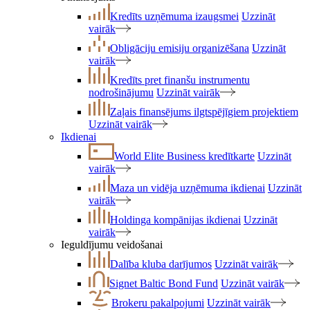
Kredīts uzņēmuma izaugsmei
Uzzināt
vairāk
Obligāciju emisiju organizēšana
Uzzināt
vairāk
Kredīts pret finanšu instrumentu
nodrošinājumu
Uzzināt vairāk
Zaļais finansējums ilgtspējīgiem projektiem
Uzzināt vairāk
Ikdienai
World Elite Business kredītkarte
Uzzināt
vairāk
Maza un vidēja uzņēmuma ikdienai
Uzzināt
vairāk
Holdinga kompānijas ikdienai
Uzzināt
vairāk
Ieguldījumu veidošanai
Dalība kluba darījumos
Uzzināt vairāk
Signet Baltic Bond Fund
Uzzināt vairāk
Brokeru pakalpojumi
Uzzināt vairāk