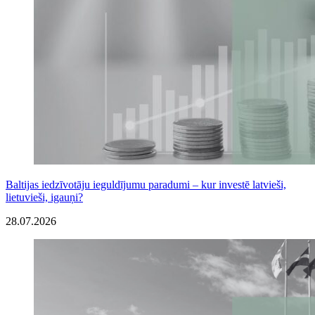
Baltijas iedzīvotāju ieguldījumu paradumi – kur investē latvieši,
lietuvieši, igauņi?
28.07.2026