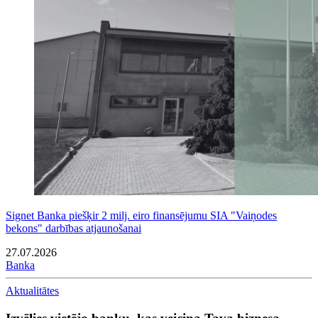
Signet Banka piešķir 2 milj. eiro finansējumu SIA "Vaiņodes
bekons" darbības atjaunošanai
27.07.2026
Banka
Aktualitātes