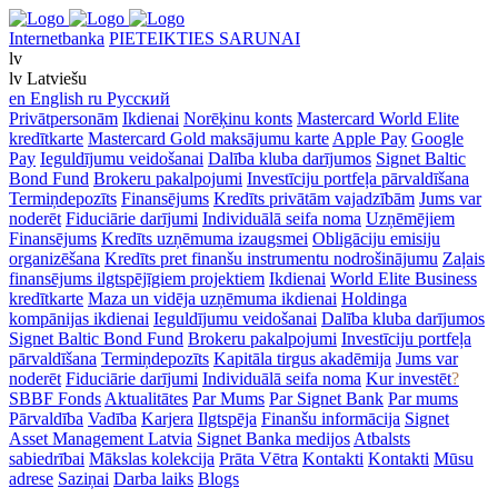
Internetbanka
PIETEIKTIES SARUNAI
lv
lv
Latviešu
en
English
ru
Русский
Privātpersonām
Ikdienai
Norēķinu konts
Mastercard World Elite
kredītkarte
Mastercard Gold maksājumu karte
Apple Pay
Google
Pay
Ieguldījumu veidošanai
Dalība kluba darījumos
Signet Baltic
Bond Fund
Brokeru pakalpojumi
Investīciju portfeļa pārvaldīšana
Termiņdepozīts
Finansējums
Kredīts privātām vajadzībām
Jums var
noderēt
Fiduciārie darījumi
Individuālā seifa noma
Uzņēmējiem
Finansējums
Kredīts uzņēmuma izaugsmei
Obligāciju emisiju
organizēšana
Kredīts pret finanšu instrumentu nodrošinājumu
Zaļais
finansējums ilgtspējīgiem projektiem
Ikdienai
World Elite Business
kredītkarte
Maza un vidēja uzņēmuma ikdienai
Holdinga
kompānijas ikdienai
Ieguldījumu veidošanai
Dalība kluba darījumos
Signet Baltic Bond Fund
Brokeru pakalpojumi
Investīciju portfeļa
pārvaldīšana
Termiņdepozīts
Kapitāla tirgus akadēmija
Jums var
noderēt
Fiduciārie darījumi
Individuālā seifa noma
Kur investēt
?
SBBF Fonds
Aktualitātes
Par Mums
Par Signet Bank
Par mums
Pārvaldība
Vadība
Karjera
Ilgtspēja
Finanšu informācija
Signet
Asset Management Latvia
Signet Banka medijos
Atbalsts
sabiedrībai
Mākslas kolekcija
Prāta Vētra
Kontakti
Kontakti
Mūsu
adrese
Saziņai
Darba laiks
Blogs