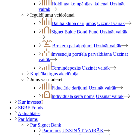
Holdinga kompānijas ikdienai
Uzzināt
vairāk
Ieguldījumu veidošanai
Dalība kluba darījumos
Uzzināt vairāk
Signet Baltic Bond Fund
Uzzināt vairāk
Brokeru pakalpojumi
Uzzināt vairāk
Investīciju portfeļa pārvaldīšana
Uzzināt
vairāk
Termiņdepozīts
Uzzināt vairāk
Kapitāla tirgus akadēmija
Jums var noderēt
Fiduciārie darījumi
Uzzināt vairāk
Individuālā seifa noma
Uzzināt vairāk
Kur investēt
?
SBBF Fonds
Aktualitātes
Par Mums
Par Signet Bank
Par mums
UZZINĀT VAIRĀK