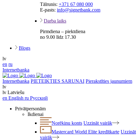
Tālrunis:
+371 67 080 000
E-pasts:
info@signetbank.com
Darba laiks
Pirmdiena – piektdiena
no 9.00 līdz 17.30
Blogs
lv
en
ru
Internetbanka
Internetbanka
PIETEIKTIES SARUNAI
Pierakstīties jaunumiem
lv
lv
Latviešu
en
English
ru
Русский
Privātpersonām
Ikdienai
Norēķinu konts
Uzzināt vairāk
Mastercard World Elite kredītkarte
Uzzināt
vairāk