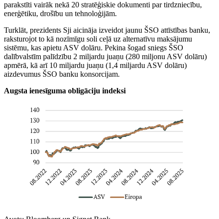
parakstīti vairāk nekā 20 stratēģiskie dokumenti par tirdzniecību,
enerģētiku, drošību un tehnoloģijām.
Turklāt, prezidents Sji aicināja izveidot jaunu ŠSO attīstības banku,
raksturojot to kā nozīmīgu soli ceļā uz alternatīvu maksājumu
sistēmu, kas apietu ASV dolāru. Pekina šogad sniegs ŠSO
dalībvalstīm palīdzību 2 miljardu juaņu (280 miljonu ASV dolāru)
apmērā, kā arī 10 miljardu juaņu (1,4 miljardu ASV dolāru)
aizdevumus ŠSO banku konsorcijam.
Augsta ienesīguma obligāciju indeksi