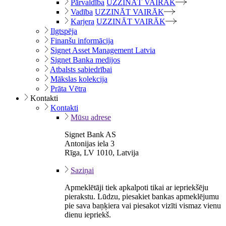
Pārvaldība
UZZINĀT VAIRĀK
Vadība
UZZINĀT VAIRĀK
Karjera
UZZINĀT VAIRĀK
Ilgtspēja
Finanšu informācija
Signet Asset Management Latvia
Signet Banka medijos
Atbalsts sabiedrībai
Mākslas kolekcija
Prāta Vētra
Kontakti
Kontakti
Mūsu adrese
Signet Bank AS
Antonijas iela 3
Rīga, LV 1010, Latvija
Saziņai
Apmeklētāji tiek apkalpoti tikai ar iepriekšēju
pierakstu. Lūdzu, piesakiet bankas apmeklējumu
pie sava baņķiera vai piesakot vizīti vismaz vienu
dienu iepriekš.