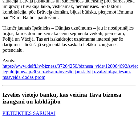
situācija Latvijā pasliktinās un sabiedrības attieksme pret darbaspēka
imigrāciju tuvākajā laikā, visticamāk, nemainīsies. Šo faktoru
kombinācija, pēc Brūveļa domām, bijusi būtiska, pieņemot lēmumu
par “Rimi Baltic” pārdošanu.
Tikmēr jaunais īpašnieks – Dānijas uzņēmums – jau ir nostiprinājies
tirgos, kuros dominē zemāka cenu segmenta veikali, piemēram,
Polijā un Vācijā. Tas arī izskaidrojot uzņēmuma interesi par šo
darījumu – tieši šajā segmentā tas saskata lielāko izaugsmes
potenciālu.
Avots:
https://www.delfi.lv/bizness/37264250/biznesa_vide/120064692/zvie
ieguldijums-ap-30-no-visam-investicijam-latvija-vai-vini-patiesam-
masveida-dodas-prom
Izvēlies vietējo banku, kas veicina Tava biznesa
izaugsmi un labklājību
PIETEIKTIES SARUNAI