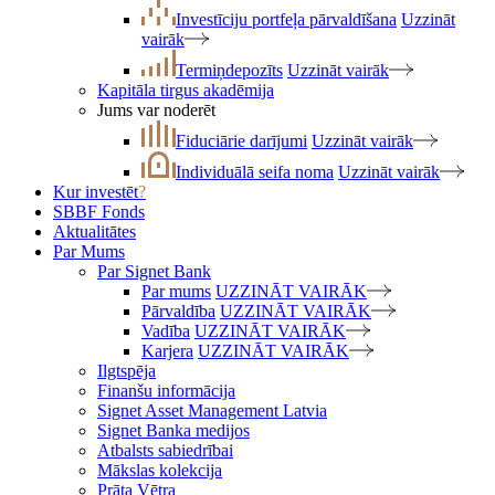
Investīciju portfeļa pārvaldīšana
Uzzināt
vairāk
Termiņdepozīts
Uzzināt vairāk
Kapitāla tirgus akadēmija
Jums var noderēt
Fiduciārie darījumi
Uzzināt vairāk
Individuālā seifa noma
Uzzināt vairāk
Kur investēt
?
SBBF Fonds
Aktualitātes
Par Mums
Par Signet Bank
Par mums
UZZINĀT VAIRĀK
Pārvaldība
UZZINĀT VAIRĀK
Vadība
UZZINĀT VAIRĀK
Karjera
UZZINĀT VAIRĀK
Ilgtspēja
Finanšu informācija
Signet Asset Management Latvia
Signet Banka medijos
Atbalsts sabiedrībai
Mākslas kolekcija
Prāta Vētra