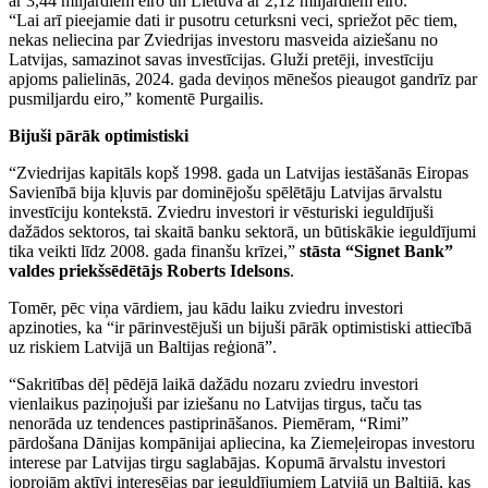
ar 3,44 miljardiem eiro un Lietuva ar 2,12 miljardiem eiro.
“Lai arī pieejamie dati ir pusotru ceturksni veci, spriežot pēc tiem,
nekas neliecina par Zviedrijas investoru masveida aiziešanu no
Latvijas, samazinot savas investīcijas. Gluži pretēji, investīciju
apjoms palielinās, 2024. gada deviņos mēnešos pieaugot gandrīz par
pusmiljardu eiro,” komentē Purgailis.
Bijuši pārāk optimistiski
“Zviedrijas kapitāls kopš 1998. gada un Latvijas iestāšanās Eiropas
Savienībā bija kļuvis par dominējošu spēlētāju Latvijas ārvalstu
investīciju kontekstā. Zviedru investori ir vēsturiski ieguldījuši
dažādos sektoros, tai skaitā banku sektorā, un būtiskākie ieguldījumi
tika veikti līdz 2008. gada finanšu krīzei,”
stāsta “Signet Bank”
valdes priekšsēdētājs Roberts Idelsons
.
Tomēr, pēc viņa vārdiem, jau kādu laiku zviedru investori
apzinoties, ka “ir pārinvestējuši un bijuši pārāk optimistiski attiecībā
uz riskiem Latvijā un Baltijas reģionā”.
“Sakritības dēļ pēdējā laikā dažādu nozaru zviedru investori
vienlaikus paziņojuši par iziešanu no Latvijas tirgus, taču tas
nenorāda uz tendences pastiprināšanos. Piemēram, “Rimi”
pārdošana Dānijas kompānijai apliecina, ka Ziemeļeiropas investoru
interese par Latvijas tirgu saglabājas. Kopumā ārvalstu investori
joprojām aktīvi interesējas par ieguldījumiem Latvijā un Baltijā, kas