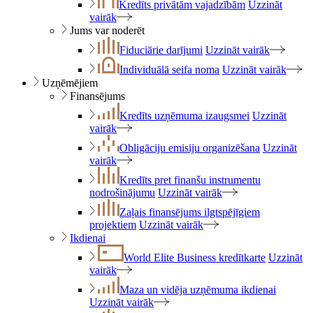
Kredīts privātām vajadzībām
Uzzināt
vairāk
Jums var noderēt
Fiduciārie darījumi
Uzzināt vairāk
Individuālā seifa noma
Uzzināt vairāk
Uzņēmējiem
Finansējums
Kredīts uzņēmuma izaugsmei
Uzzināt
vairāk
Obligāciju emisiju organizēšana
Uzzināt
vairāk
Kredīts pret finanšu instrumentu
nodrošinājumu
Uzzināt vairāk
Zaļais finansējums ilgtspējīgiem
projektiem
Uzzināt vairāk
Ikdienai
World Elite Business kredītkarte
Uzzināt
vairāk
Maza un vidēja uzņēmuma ikdienai
Uzzināt vairāk