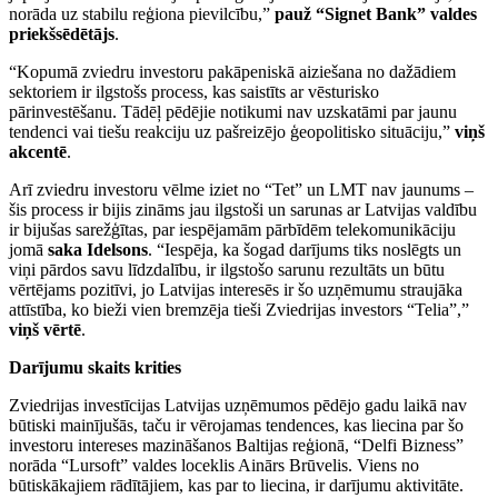
norāda uz stabilu reģiona pievilcību,”
pauž “Signet Bank” valdes
priekšsēdētājs
.
“Kopumā zviedru investoru pakāpeniskā aiziešana no dažādiem
sektoriem ir ilgstošs process, kas saistīts ar vēsturisko
pārinvestēšanu. Tādēļ pēdējie notikumi nav uzskatāmi par jaunu
tendenci vai tiešu reakciju uz pašreizējo ģeopolitisko situāciju,”
viņš
akcentē
.
Arī zviedru investoru vēlme iziet no “Tet” un LMT nav jaunums –
šis process ir bijis zināms jau ilgstoši un sarunas ar Latvijas valdību
ir bijušas sarežģītas, par iespējamām pārbīdēm telekomunikāciju
jomā
saka Idelsons
. “Iespēja, ka šogad darījums tiks noslēgts un
viņi pārdos savu līdzdalību, ir ilgstošo sarunu rezultāts un būtu
vērtējams pozitīvi, jo Latvijas interesēs ir šo uzņēmumu straujāka
attīstība, ko bieži vien bremzēja tieši Zviedrijas investors “Telia”,”
viņš vērtē
.
Darījumu skaits krities
Zviedrijas investīcijas Latvijas uzņēmumos pēdējo gadu laikā nav
būtiski mainījušās, taču ir vērojamas tendences, kas liecina par šo
investoru intereses mazināšanos Baltijas reģionā, “Delfi Bizness”
norāda “Lursoft” valdes loceklis Ainārs Brūvelis. Viens no
būtiskākajiem rādītājiem, kas par to liecina, ir darījumu aktivitāte.