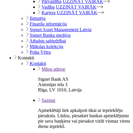
Pārvaldība
UZZINĀT VAIRĀK
Vadība
UZZINĀT VAIRĀK
Karjera
UZZINĀT VAIRĀK
Ilgtspēja
Finanšu informācija
Signet Asset Management Latvia
Signet Banka medijos
Atbalsts sabiedrībai
Mākslas kolekcija
Prāta Vētra
Kontakti
Kontakti
Mūsu adrese
Signet Bank AS
Antonijas iela 3
Rīga, LV 1010, Latvija
Saziņai
Apmeklētāji tiek apkalpoti tikai ar iepriekšēju
pierakstu. Lūdzu, piesakiet bankas apmeklējumu
pie sava baņķiera vai piesakot vizīti vismaz vienu
dienu iepriekš.