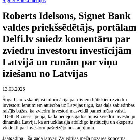
Signet Banka medijos
Roberts Idelsons, Signet Bank
valdes priekšsēdētājs, portālam
Delfi.lv sniedz komentāru par
zviedru investoru investīcijām
Latvijā un runām par viņu
iziešanu no Latvijas
13.03.2025
Šogad jau izskanējusi informācija par diviem būtiskiem zviedru
investoru lēmumiem attiecībā uz Latvijas tirgu, kas daļā sabiedrības
raisījis bažas, ka zviedru investori masveidā pamet mūsu valsti.
“Delfi Bizness” pētīja, kāda pēdējos gados bijusi zviedru investīciju
dinamika Latvijā, kā arī uzklausīja atbildīgo institūciju un ekspertu
viedokli par investoru pašreizējo noskaņojumu.
Jāatgādina – šā gada janvārī Zviedrijas meža nozares koncerns