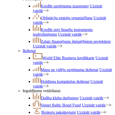
Kredīts uzņēmuma izaugsmei
Uzzināt
vairāk
Obligāciju emisiju organizēšana
Uzzināt
vairāk
Kredīts pret finanšu instrumentu
nodrošinājumu
Uzzināt vairāk
Zaļais finansējums ilgtspējīgiem projektiem
Uzzināt vairāk
Ikdienai
World Elite Business kredītkarte
Uzzināt
vairāk
Maza un vidēja uzņēmuma ikdienai
Uzzināt
vairāk
Holdinga kompānijas ikdienai
Uzzināt
vairāk
Ieguldījumu veidošanai
Dalība kluba darījumos
Uzzināt vairāk
Signet Baltic Bond Fund
Uzzināt vairāk
Brokeru pakalpojumi
Uzzināt vairāk