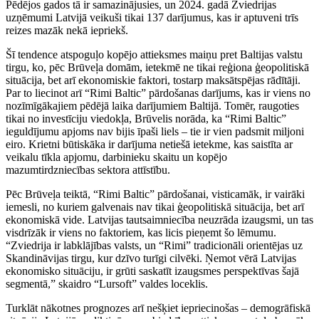
Pēdējos gados tā ir samazinājusies, un 2024. gadā Zviedrijas
uzņēmumi Latvijā veikuši tikai 137 darījumus, kas ir aptuveni trīs
reizes mazāk nekā iepriekš.
Šī tendence atspoguļo kopējo attieksmes maiņu pret Baltijas valstu
tirgu, ko, pēc Brūveļa domām, ietekmē ne tikai reģiona ģeopolitiskā
situācija, bet arī ekonomiskie faktori, tostarp maksātspējas rādītāji.
Par to liecinot arī “Rimi Baltic” pārdošanas darījums, kas ir viens no
nozīmīgākajiem pēdējā laika darījumiem Baltijā. Tomēr, raugoties
tikai no investīciju viedokļa, Brūvelis norāda, ka “Rimi Baltic”
ieguldījumu apjoms nav bijis īpaši liels – tie ir vien padsmit miljoni
eiro. Krietni būtiskāka ir darījuma netiešā ietekme, kas saistīta ar
veikalu tīkla apjomu, darbinieku skaitu un kopējo
mazumtirdzniecības sektora attīstību.
Pēc Brūveļa teiktā, “Rimi Baltic” pārdošanai, visticamāk, ir vairāki
iemesli, no kuriem galvenais nav tikai ģeopolitiskā situācija, bet arī
ekonomiskā vide. Latvijas tautsaimniecība neuzrāda izaugsmi, un tas
visdrīzāk ir viens no faktoriem, kas licis pieņemt šo lēmumu.
“Zviedrija ir labklājības valsts, un “Rimi” tradicionāli orientējas uz
Skandināvijas tirgu, kur dzīvo turīgi cilvēki. Ņemot vērā Latvijas
ekonomisko situāciju, ir grūti saskatīt izaugsmes perspektīvas šajā
segmentā,” skaidro “Lursoft” valdes loceklis.
Turklāt nākotnes prognozes arī nešķiet iepriecinošas – demogrāfiskā