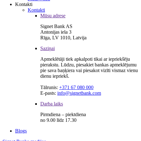
Kontakti
Kontakti
Mūsu adrese
Signet Bank AS
Antonijas iela 3
Rīga, LV 1010, Latvija
Saziņai
Apmeklētāji tiek apkalpoti tikai ar iepriekšēju
pierakstu. Lūdzu, piesakiet bankas apmeklējumu
pie sava baņķiera vai piesakot vizīti vismaz vienu
dienu iepriekš.
Tālrunis:
+371 67 080 000
E-pasts:
info@signetbank.com
Darba laiks
Pirmdiena – piektdiena
no 9.00 līdz 17.30
Blogs