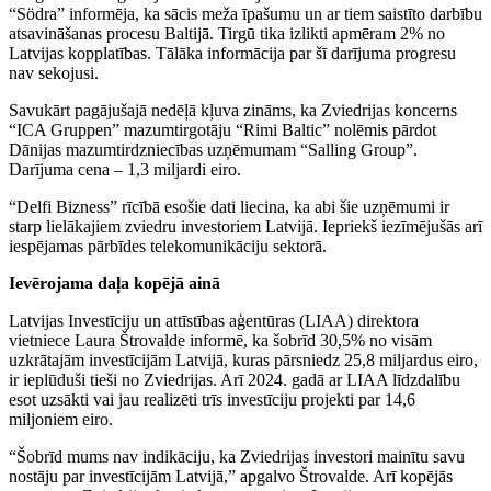
“Södra” informēja, ka sācis meža īpašumu un ar tiem saistīto darbību
atsavināšanas procesu Baltijā. Tirgū tika izlikti apmēram 2% no
Latvijas kopplatības. Tālāka informācija par šī darījuma progresu
nav sekojusi.
Savukārt pagājušajā nedēļā kļuva zināms, ka Zviedrijas koncerns
“ICA Gruppen” mazumtirgotāju “Rimi Baltic” nolēmis pārdot
Dānijas mazumtirdzniecības uzņēmumam “Salling Group”.
Darījuma cena – 1,3 miljardi eiro.
“Delfi Bizness” rīcībā esošie dati liecina, ka abi šie uzņēmumi ir
starp lielākajiem zviedru investoriem Latvijā. Iepriekš iezīmējušās arī
iespējamas pārbīdes telekomunikāciju sektorā.
Ievērojama daļa kopējā ainā
Latvijas Investīciju un attīstības aģentūras (LIAA) direktora
vietniece Laura Štrovalde informē, ka šobrīd 30,5% no visām
uzkrātajām investīcijām Latvijā, kuras pārsniedz 25,8 miljardus eiro,
ir ieplūduši tieši no Zviedrijas. Arī 2024. gadā ar LIAA līdzdalību
esot uzsākti vai jau realizēti trīs investīciju projekti par 14,6
miljoniem eiro.
“Šobrīd mums nav indikāciju, ka Zviedrijas investori mainītu savu
nostāju par investīcijām Latvijā,” apgalvo Štrovalde. Arī kopējās