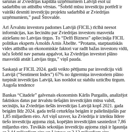
sarunas ar Zviedrijas kapitāla uzņēmumiem Latvijā esot uz
sadarbību un attīstību vērstas. “Šobrīd mūsu investīciju portfelī ir
vairāki desmiti investīciju projektu sadarbībā ar Zviedrijas
uzņēmumiem,” pauž Štrovalde.
Arī Ārvalstu investoru padomes Latvijā (FICIL) rīcībā neesot
informācijas, kas liecinātu par Zviedrijas investoru masveida
aiziešanu no Latvijas tirgus. To “Delfi Bizness” apliecināja FICIL
politikas eksperts Arnolds Arnis Ābelīte. “Protams, starptautiskās
vides attīstība un ekonomiskie faktori var radīt bažas investoru vidū,
taču šobrīd nav pamata apgalvot, ka Zviedrijas investori plāno
masveidā atstāt Latvijas tirgu,” viņš pauda.
Saskaņā ar FICIL 2024. gadā veikto pētījumu par investīciju vidi
Latvijā (“Sentiment Index”) 67% no ilgtermiņa investoriem plāno
turpināt investīcijas Latvijā, kas norādot uz stabilu uzticību tirgum.
Augoša tendence
Bankas “Citadele” galvenais ekonomists Kārlis Purgailis, analizējot
faktiskos datus par ārvalstu tiešajām investīcijām mūsu valstī,
secinājis, ka Zviedrijas tiešās investīcijas Latvijā kopš 2021. gada
beigām līdz 2024. gada trešā ceturkšņa beigām ir palielinājušās par
1,85 miljardiem eiro. Arī viņš uzsver, ka Zviedrija ir izteikta līdere
tiešo investīciju apjoma ziņā, kopējām investīcijām sasniedzot 7,86
miljardus eiro. Tuvākās sekotājas investīciju apjoma ziņā ir Igaunija