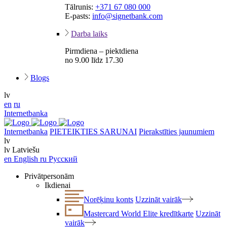
Tālrunis:
+371 67 080 000
E-pasts:
info@signetbank.com
Darba laiks
Pirmdiena – piektdiena
no 9.00 līdz 17.30
Blogs
lv
en
ru
Internetbanka
Internetbanka
PIETEIKTIES SARUNAI
Pierakstīties jaunumiem
lv
lv
Latviešu
en
English
ru
Русский
Privātpersonām
Ikdienai
Norēķinu konts
Uzzināt vairāk
Mastercard World Elite kredītkarte
Uzzināt
vairāk