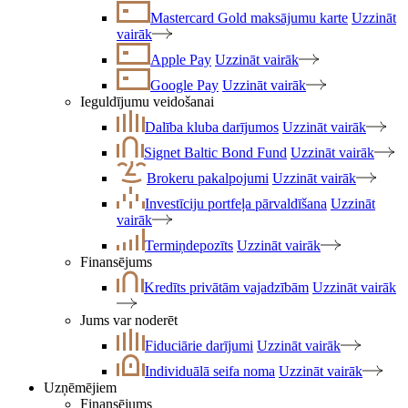
Mastercard Gold maksājumu karte
Uzzināt
vairāk
Apple Pay
Uzzināt vairāk
Google Pay
Uzzināt vairāk
Ieguldījumu veidošanai
Dalība kluba darījumos
Uzzināt vairāk
Signet Baltic Bond Fund
Uzzināt vairāk
Brokeru pakalpojumi
Uzzināt vairāk
Investīciju portfeļa pārvaldīšana
Uzzināt
vairāk
Termiņdepozīts
Uzzināt vairāk
Finansējums
Kredīts privātām vajadzībām
Uzzināt vairāk
Jums var noderēt
Fiduciārie darījumi
Uzzināt vairāk
Individuālā seifa noma
Uzzināt vairāk
Uzņēmējiem
Finansējums