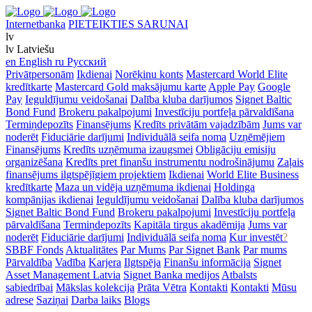
Internetbanka
PIETEIKTIES SARUNAI
lv
lv
Latviešu
en
English
ru
Русский
Privātpersonām
Ikdienai
Norēķinu konts
Mastercard World Elite
kredītkarte
Mastercard Gold maksājumu karte
Apple Pay
Google
Pay
Ieguldījumu veidošanai
Dalība kluba darījumos
Signet Baltic
Bond Fund
Brokeru pakalpojumi
Investīciju portfeļa pārvaldīšana
Termiņdepozīts
Finansējums
Kredīts privātām vajadzībām
Jums var
noderēt
Fiduciārie darījumi
Individuālā seifa noma
Uzņēmējiem
Finansējums
Kredīts uzņēmuma izaugsmei
Obligāciju emisiju
organizēšana
Kredīts pret finanšu instrumentu nodrošinājumu
Zaļais
finansējums ilgtspējīgiem projektiem
Ikdienai
World Elite Business
kredītkarte
Maza un vidēja uzņēmuma ikdienai
Holdinga
kompānijas ikdienai
Ieguldījumu veidošanai
Dalība kluba darījumos
Signet Baltic Bond Fund
Brokeru pakalpojumi
Investīciju portfeļa
pārvaldīšana
Termiņdepozīts
Kapitāla tirgus akadēmija
Jums var
noderēt
Fiduciārie darījumi
Individuālā seifa noma
Kur investēt
?
SBBF Fonds
Aktualitātes
Par Mums
Par Signet Bank
Par mums
Pārvaldība
Vadība
Karjera
Ilgtspēja
Finanšu informācija
Signet
Asset Management Latvia
Signet Banka medijos
Atbalsts
sabiedrībai
Mākslas kolekcija
Prāta Vētra
Kontakti
Kontakti
Mūsu
adrese
Saziņai
Darba laiks
Blogs