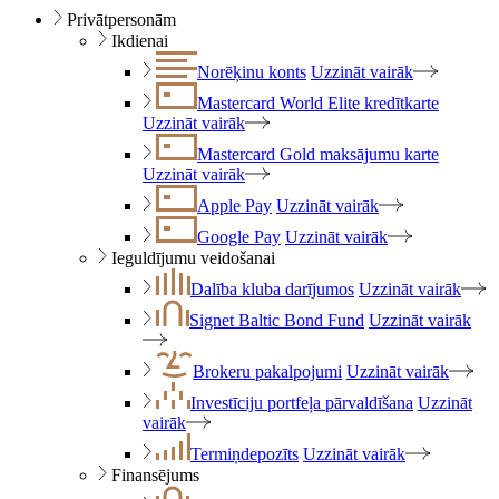
Privātpersonām
Ikdienai
Norēķinu konts
Uzzināt vairāk
Mastercard World Elite kredītkarte
Uzzināt vairāk
Mastercard Gold maksājumu karte
Uzzināt vairāk
Apple Pay
Uzzināt vairāk
Google Pay
Uzzināt vairāk
Ieguldījumu veidošanai
Dalība kluba darījumos
Uzzināt vairāk
Signet Baltic Bond Fund
Uzzināt vairāk
Brokeru pakalpojumi
Uzzināt vairāk
Investīciju portfeļa pārvaldīšana
Uzzināt
vairāk
Termiņdepozīts
Uzzināt vairāk
Finansējums