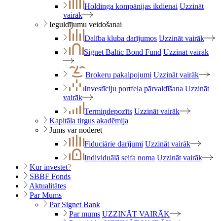
Holdinga kompānijas ikdienai
Uzzināt
vairāk
Ieguldījumu veidošanai
Dalība kluba darījumos
Uzzināt vairāk
Signet Baltic Bond Fund
Uzzināt vairāk
Brokeru pakalpojumi
Uzzināt vairāk
Investīciju portfeļa pārvaldīšana
Uzzināt
vairāk
Termiņdepozīts
Uzzināt vairāk
Kapitāla tirgus akadēmija
Jums var noderēt
Fiduciārie darījumi
Uzzināt vairāk
Individuālā seifa noma
Uzzināt vairāk
Kur investēt
?
SBBF Fonds
Aktualitātes
Par Mums
Par Signet Bank
Par mums
UZZINĀT VAIRĀK