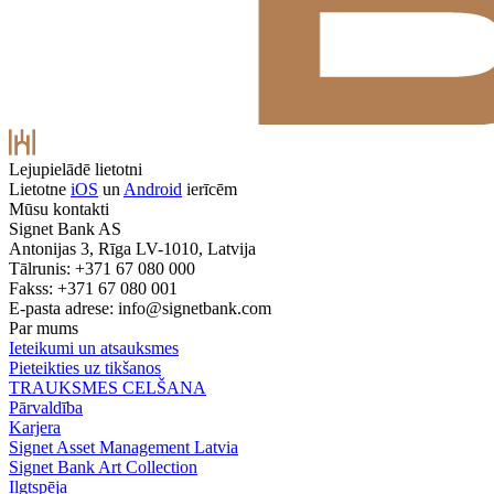
Lejupielādē lietotni
Lietotne
iOS
un
Android
ierīcēm
Mūsu kontakti
Signet Bank AS
Antonijas 3, Rīga LV-1010, Latvija
Tālrunis: +371 67 080 000
Fakss: +371 67 080 001
E-pasta adrese:
info@signetbank.com
Par mums
Ieteikumi un atsauksmes
Pieteikties uz tikšanos
TRAUKSMES CELŠANA
Pārvaldība
Karjera
Signet Asset Management Latvia
Signet Bank Art Collection
Ilgtspēja