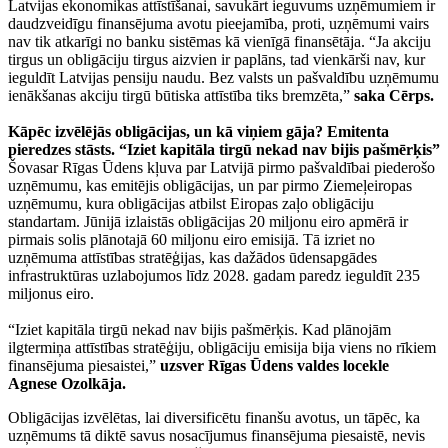
Latvijas ekonomikas attīstīšanai, savukārt ieguvums uzņēmumiem ir
daudzveidīgu finansējuma avotu pieejamība, proti, uzņēmumi vairs
nav tik atkarīgi no banku sistēmas kā vienīgā finansētāja. “Ja akciju
tirgus un obligāciju tirgus aizvien ir paplāns, tad vienkārši nav, kur
ieguldīt Latvijas pensiju naudu. Bez valsts un pašvaldību uzņēmumu
ienākšanas akciju tirgū būtiska attīstība tiks bremzēta,”
saka Cērps.
Kāpēc izvēlējās obligācijas, un kā viņiem gāja? Emitenta
pieredzes stāsts. “Iziet kapitāla tirgū nekad nav bijis pašmērķis”
Šovasar Rīgas Ūdens kļuva par Latvijā pirmo pašvaldībai piederošo
uzņēmumu, kas emitējis obligācijas, un par pirmo Ziemeļeiropas
uzņēmumu, kura obligācijas atbilst Eiropas zaļo obligāciju
standartam. Jūnijā izlaistās obligācijas 20 miljonu eiro apmērā ir
pirmais solis plānotajā 60 miljonu eiro emisijā. Tā izriet no
uzņēmuma attīstības stratēģijas, kas dažādos ūdensapgādes
infrastruktūras uzlabojumos līdz 2028. gadam paredz ieguldīt 235
miljonus eiro.
“Iziet kapitāla tirgū nekad nav bijis pašmērķis. Kad plānojām
ilgtermiņa attīstības stratēģiju, obligāciju emisija bija viens no rīkiem
finansējuma piesaistei,”
uzsver Rīgas Ūdens valdes locekle
Agnese Ozolkāja.
Obligācijas izvēlētas, lai diversificētu finanšu avotus, un tāpēc, ka
uzņēmums tā diktē savus nosacījumus finansējuma piesaistē, nevis