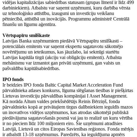
vidējas kapitalizācijas sabiedrības statusam (grupas līmenī ir līdz 499
darbiniekiem). Atbalstu var saņemt uzņēmumi, kuru darbība vērsta
uz tehnoloģisko attīstību, izaugsmi un investīciju veikšanu
pētniecībā, attīstībā un inovācijās. Programmu administrē Centrālā
finanšu un līgumu aģentūra.
Vērtspapīru smilškaste
Latvijas Banka uzņēmumiem piedāvā Vērtspapīru smilškasti –
potenciālais emitents var saņemt ekspertu sagatavotu sākotnējo
novērtējumu un ieteikumus, kas jāuzlabo, lai sekmīgi startētu
Latvijas kapitāla tirgū (akciju vai obligāciju emitenti). Atbalsta
mehānismu var izmantot gan privāti uzņēmumi, gan valsts un
pašvaldību kapitālsabiedrības.
IPO fonds
Ir beidzies IPO fonda Baltic Capital Market Acceleration Fund
pārvaldnieka atlases konkurss, līguma slēgšanas tiesības ir piešķirtas
Lietuvas investīciju pārvaldības kompānijai I Asset Management.
Kā norāda Altum valdes priekšsēdētājs Reinis Bērziņš, fonda
pārvaldnieks kopā ar privātajiem tirgus dalībniekiem ieguldīs mazos
un inovatīvos vidējos uzņēmumos, kas atrodas sākotnējā publiskā
piedāvājuma sagatavošanās posmā vai jau to realizē un kuru vērtība
ir no pieciem līdz 100 miljoniem eiro. Šie uzņēmumi atradīsies
Latvijā, Lietuvā un citos Eiropas Savienības reģionos. Fonda mērķis
ir atbalstīt 13-18 uzņēmumus. Paredzēts, ka ieguldījuma apmērs