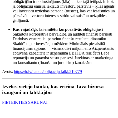
obligācijām ir nodrošinājums (ķīla) un kas tajā ietilpst. Ir labi,
ja obligāciju emisijā iekļauts investoru pārstāvis – ķīlas aģents
vai investoru uzticības persona (trustee), kas var iesaistīties un
pārstāvēt investoru intereses strīdu vai saistību neizpildes
gadījumā.
Kas vajadzīgs, lai emitētu korporatīvās obligācijas?
Sakārtota korporatīvā pārvaldība un auditēti finanšu pārskati
Darbības vēsture, lai parādītu finanšu rezultātu dinamiku
Skaidrība par investīciju mērķiem Minimālais piesaistītā
finansējuma apjoms — vismaz divi miljoni eiro Aizņemšanās
aptuvenā kapacitāte ir uzņēmuma EBITDA reiz četri Laba
reputācija un gatavība stāstīt par sevi Jārēķinās ar mārketinga
un konsultantu (finanšu un juridisko) izmaksām.
Avots:
https://ir.lv/nauda/obligaciju-laiki.219779
Izvēlies vietējo banku, kas veicina Tava biznesa
izaugsmi un labklājību
PIETEIKTIES SARUNAI