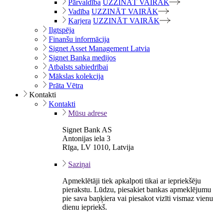
Pārvaldība
UZZINĀT VAIRĀK
Vadība
UZZINĀT VAIRĀK
Karjera
UZZINĀT VAIRĀK
Ilgtspēja
Finanšu informācija
Signet Asset Management Latvia
Signet Banka medijos
Atbalsts sabiedrībai
Mākslas kolekcija
Prāta Vētra
Kontakti
Kontakti
Mūsu adrese
Signet Bank AS
Antonijas iela 3
Rīga, LV 1010, Latvija
Saziņai
Apmeklētāji tiek apkalpoti tikai ar iepriekšēju
pierakstu. Lūdzu, piesakiet bankas apmeklējumu
pie sava baņķiera vai piesakot vizīti vismaz vienu
dienu iepriekš.