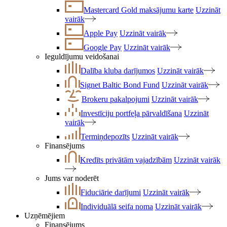
Mastercard Gold maksājumu karte
Uzzināt
vairāk
Apple Pay
Uzzināt vairāk
Google Pay
Uzzināt vairāk
Ieguldījumu veidošanai
Dalība kluba darījumos
Uzzināt vairāk
Signet Baltic Bond Fund
Uzzināt vairāk
Brokeru pakalpojumi
Uzzināt vairāk
Investīciju portfeļa pārvaldīšana
Uzzināt
vairāk
Termiņdepozīts
Uzzināt vairāk
Finansējums
Kredīts privātām vajadzībām
Uzzināt vairāk
Jums var noderēt
Fiduciārie darījumi
Uzzināt vairāk
Individuālā seifa noma
Uzzināt vairāk
Uzņēmējiem
Finansējums