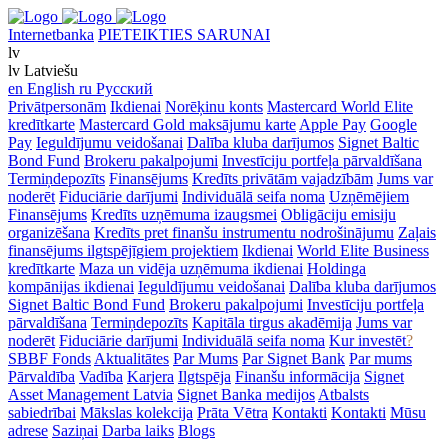
Internetbanka
PIETEIKTIES SARUNAI
lv
lv
Latviešu
en
English
ru
Русский
Privātpersonām
Ikdienai
Norēķinu konts
Mastercard World Elite
kredītkarte
Mastercard Gold maksājumu karte
Apple Pay
Google
Pay
Ieguldījumu veidošanai
Dalība kluba darījumos
Signet Baltic
Bond Fund
Brokeru pakalpojumi
Investīciju portfeļa pārvaldīšana
Termiņdepozīts
Finansējums
Kredīts privātām vajadzībām
Jums var
noderēt
Fiduciārie darījumi
Individuālā seifa noma
Uzņēmējiem
Finansējums
Kredīts uzņēmuma izaugsmei
Obligāciju emisiju
organizēšana
Kredīts pret finanšu instrumentu nodrošinājumu
Zaļais
finansējums ilgtspējīgiem projektiem
Ikdienai
World Elite Business
kredītkarte
Maza un vidēja uzņēmuma ikdienai
Holdinga
kompānijas ikdienai
Ieguldījumu veidošanai
Dalība kluba darījumos
Signet Baltic Bond Fund
Brokeru pakalpojumi
Investīciju portfeļa
pārvaldīšana
Termiņdepozīts
Kapitāla tirgus akadēmija
Jums var
noderēt
Fiduciārie darījumi
Individuālā seifa noma
Kur investēt
?
SBBF Fonds
Aktualitātes
Par Mums
Par Signet Bank
Par mums
Pārvaldība
Vadība
Karjera
Ilgtspēja
Finanšu informācija
Signet
Asset Management Latvia
Signet Banka medijos
Atbalsts
sabiedrībai
Mākslas kolekcija
Prāta Vētra
Kontakti
Kontakti
Mūsu
adrese
Saziņai
Darba laiks
Blogs