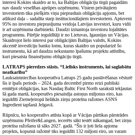
interesi Kokins skaidro ar to, ka Baltijas obligāciju tirgū pagaidām
nav daudz veselības aprūpes uzņēmumu. Visiem privātajiem
investoriem tika piešķirts viņu pieprasītais obligāciju apjoms, bet
atlikusī daļa – sadalīta starp institucionālajiem investoriem. Aptuveni
95% no investoru pieprasījuma veidoja Latvijas investori, kuru vidū
ir arī uzņēmuma darbinieki. Daudzi izmantoja investoru lojalitātes
programmu. Pārējie ieguldītāji ir no Lietuvas, Igaunijas un Vācijas.
Skaidrojot lielo interesi par obligācijām Baltijas valstīs, Kokins
akcentē investīciju banku lomu, kuras skaidro un popularizē šo
instrumentu, kā arī daudzu nekustamo īpašumu projektu attīstību,
kuri piesaista finansējumu obligāciju tirgū.
LATRAPS pieredzes stāsts. “Lielisks instruments, lai saglabātu
neatkarību”
Lauksaimniecības kooperatīva Latraps 25 gadu pastāvēšanas vēsturē
šis ir īpašs periods – 2024. gada decembrī pirmo reizi publiski
emitējot obligācijas, kas Nasdaq Baltic First North sarakstā iekļautas
šā gada martā, kooperatīvs piesaistīja astoņus miljonus eiro, kas
ieguldīti Ziemeļeiropā lielākās zirņu proteīna ražotnes ASNS
Ingredient tapšanā Jelgavā.
Rūpnīcu, ko kooperatīvs attīsta kopā ar Vācijas pārtikas pārstrādes
uzņēmumu Pfeifer&Langen, iecerēts sākt testēt nākamgad, bet zirņu
proteīna ražošanu tā sāks 2027. gadā. “Šis ir ļoti liela apjoma
projekts, kopumā ražotnē tiks ieguldīti 132 miljoni eiro, un varam