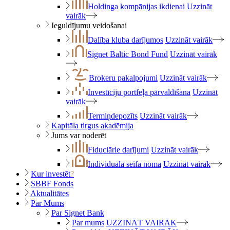
Holdinga kompānijas ikdienai
Uzzināt
vairāk
Ieguldījumu veidošanai
Dalība kluba darījumos
Uzzināt vairāk
Signet Baltic Bond Fund
Uzzināt vairāk
Brokeru pakalpojumi
Uzzināt vairāk
Investīciju portfeļa pārvaldīšana
Uzzināt
vairāk
Termiņdepozīts
Uzzināt vairāk
Kapitāla tirgus akadēmija
Jums var noderēt
Fiduciārie darījumi
Uzzināt vairāk
Individuālā seifa noma
Uzzināt vairāk
Kur investēt
?
SBBF Fonds
Aktualitātes
Par Mums
Par Signet Bank
Par mums
UZZINĀT VAIRĀK