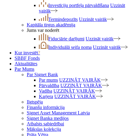
Investīciju portfeļa pārvaldīšana
Uzzināt
vairāk
Termiņdepozīts
Uzzināt vairāk
Kapitāla tirgus akadēmija
Jums var noderēt
Fiduciārie darījumi
Uzzināt vairāk
Individuālā seifa noma
Uzzināt vairāk
Kur investēt
?
SBBF Fonds
Aktualitātes
Par Mums
Par Signet Bank
Par mums
UZZINĀT VAIRĀK
Pārvaldība
UZZINĀT VAIRĀK
Vadība
UZZINĀT VAIRĀK
Karjera
UZZINĀT VAIRĀK
Ilgtspēja
Finanšu informācija
Signet Asset Management Latvia
Signet Banka medijos
Atbalsts sabiedrībai
Mākslas kolekcija
Prāta Vētra