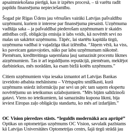
apsaimniekošana pierīgā, kas ir izpētes procesā, – tā varētu radīt
papildu finansējuma nepieciešamību.
Šogad pie Rīgas Ūdens jau vērsušies vairāki Latvijas pašvaldību
uzņēmumi, kuriem ir interese par finansējuma piesaisti. Uzņēmuma
vadītāja saka – ja pašvaldībai piederošam uzņēmumam ir skaidrs
attīstības ceļš, obligāciju emisija ir labs veids, kā novērtēt sevi no
malas un sakārtot uzņēmumu. Tāpēc, lai startētu kapitāla tirgū,
uzņēmuma vadībai ir vajadzīga tikai izlēmība. “Jāņem vērā, ka viss,
ko paveicam gatavojoties, nāks par labu uzņēmumam nākotnē.
Piemēram, kredītreitinga saņemšana ļauj samazināt procentu likmes
aizņēmumiem. Tas ir arī ieguldījums reputācijā, piemēram, meklējot
darbiniekus, mēs norādām, ka esam biržā kotēts uzņēmums.”
Citiem uzņēmumiem viņa iesaka izmantot arī Latvijas Bankas
izveidoto atbalsta mehānismu – Vērtspapīru smilškasti, kurā
uzņēmums sniedz informāciju par sevi un pēc tam saņem ekspertu
novērtējumu un ieteikumus uzlabojumiem. “Mēs bijām salīdzinoši
gatavi. Viens no ieteikumiem, lai samazinātu kupona likmi, bija
ieviest Eiropas zaļo obligāciju standartu, ko mēs arī izdarījām.”
OC Vision pieredzes stāsts. “Ieguldīs modernākā acu aprūpē”
Optikas un optometrijas uzņēmums OC Vision, savulaik pazīstams
kā Latvijas Universitātes Optometrijas centrs, šajā tirgū strādā jau