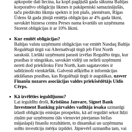
apkopotie dati liecina, ka kopš pagājušā gada sākuma Baltijas
korporatīvo obligāciju likmes ir pakāpeniski samazinājušās,
taču piedāvāto likmju spektrs ir ļoti plašs, piemēram, Rīgas
Ūdens šā gada jūnijā emitēja obligācijas ar 4% gada likmi,
savukārt biznesa centra Preses nama kvartāls un uzņēmuma
Storent obligācijas ir ar 10% likmi.
Kur emitēt obligācijas?
Baltijas valstu uzņēmumi obligācijas var emitēt Nasdaq Baltija
Regulētajā tirgū vai Alternatīvajā tirgū jeb First North
sarakstā. Lielāki uzņēmumi parasti izvēlas Regulēto tirgu, kur
prasības ir stingrākas, savukārt vidēji un nelieli uzņēmumi
nereti dod priekšroku First North, kam sagatavoties ir
salīdzinoši vienkāršāk. Galvenā atšķirība ir informācijas
atklāšanas prasības, kas Regulētajā tirgū ir augstākas,
uzsver
Finanšu nozares asociācijas valdes priekšsēdētājs Uldis
Cērps.
Kā izvēlēties ieguldījumu?
Lai ieguldītu droši,
Kristiāna Janvare, Signet Bank
Investment Banking pārvaldes vadītāja iesaka
uzmanīgi
izlasīt obligāciju emisijas prospektu, kā arī regulāri sekot līdzi
ziņām par uzņēmumu (tās vienuviet pieejamas biržas
mājaslapā) finanšu rezultātiem, to dinamikai un uzņēmuma
solīto investīciju mērķu izpildei. Jāpievērš uzmanība tam, vai