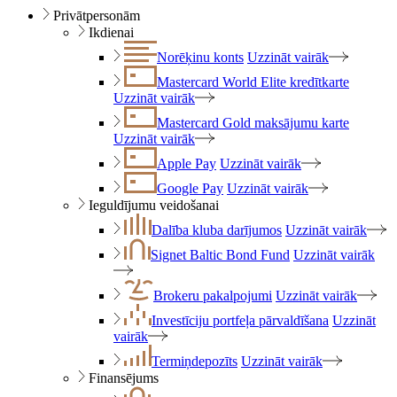
Privātpersonām
Ikdienai
Norēķinu konts
Uzzināt vairāk
Mastercard World Elite kredītkarte
Uzzināt vairāk
Mastercard Gold maksājumu karte
Uzzināt vairāk
Apple Pay
Uzzināt vairāk
Google Pay
Uzzināt vairāk
Ieguldījumu veidošanai
Dalība kluba darījumos
Uzzināt vairāk
Signet Baltic Bond Fund
Uzzināt vairāk
Brokeru pakalpojumi
Uzzināt vairāk
Investīciju portfeļa pārvaldīšana
Uzzināt
vairāk
Termiņdepozīts
Uzzināt vairāk
Finansējums