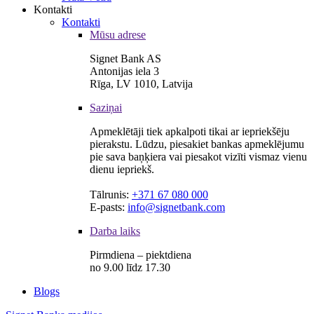
Kontakti
Kontakti
Mūsu adrese
Signet Bank AS
Antonijas iela 3
Rīga, LV 1010, Latvija
Saziņai
Apmeklētāji tiek apkalpoti tikai ar iepriekšēju
pierakstu. Lūdzu, piesakiet bankas apmeklējumu
pie sava baņķiera vai piesakot vizīti vismaz vienu
dienu iepriekš.
Tālrunis:
+371 67 080 000
E-pasts:
info@signetbank.com
Darba laiks
Pirmdiena – piektdiena
no 9.00 līdz 17.30
Blogs