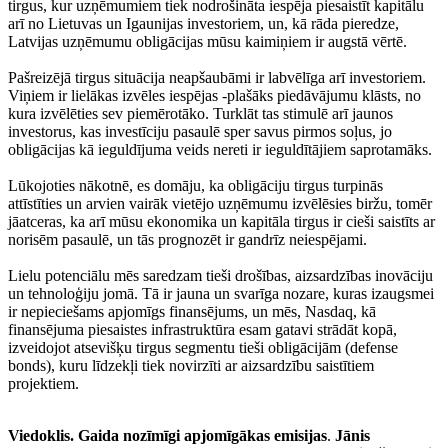
tirgus, kur uzņēmumiem tiek nodrošināta iespēja piesaistīt kapitālu
arī no Lietuvas un Igaunijas investoriem, un, kā rāda pieredze,
Latvijas uzņēmumu obligācijas mūsu kaimiņiem ir augstā vērtē.
Pašreizējā tirgus situācija neapšaubāmi ir labvēlīga arī investoriem.
Viņiem ir lielākas izvēles iespējas -plašāks piedāvājumu klāsts, no
kura izvēlēties sev piemērotāko. Turklāt tas stimulē arī jaunos
investorus, kas investīciju pasaulē sper savus pirmos soļus, jo
obligācijas kā ieguldījuma veids nereti ir ieguldītājiem saprotamāks.
Lūkojoties nākotnē, es domāju, ka obligāciju tirgus turpinās
attīstīties un arvien vairāk vietējo uzņēmumu izvēlēsies biržu, tomēr
jāatceras, ka arī mūsu ekonomika un kapitāla tirgus ir cieši saistīts ar
norisēm pasaulē, un tās prognozēt ir gandrīz neiespējami.
Lielu potenciālu mēs saredzam tieši drošības, aizsardzības inovāciju
un tehnoloģiju jomā. Tā ir jauna un svarīga nozare, kuras izaugsmei
ir nepieciešams apjomīgs finansējums, un mēs, Nasdaq, kā
finansējuma piesaistes infrastruktūra esam gatavi strādāt kopā,
izveidojot atsevišķu tirgus segmentu tieši obligācijām (defense
bonds), kuru līdzekļi tiek novirzīti ar aizsardzību saistītiem
projektiem.
Viedoklis. Gaida nozīmīgi apjomīgākas emisijas
.
Jānis