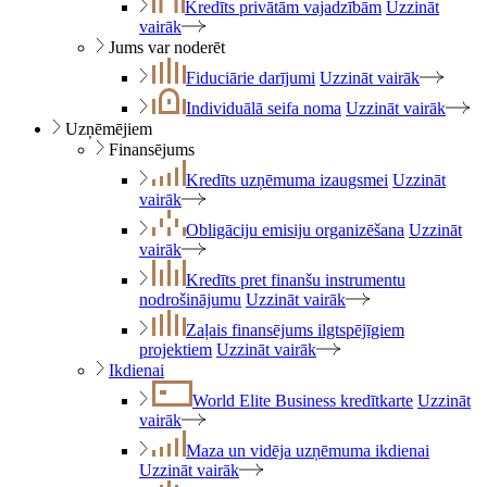
Kredīts privātām vajadzībām
Uzzināt
vairāk
Jums var noderēt
Fiduciārie darījumi
Uzzināt vairāk
Individuālā seifa noma
Uzzināt vairāk
Uzņēmējiem
Finansējums
Kredīts uzņēmuma izaugsmei
Uzzināt
vairāk
Obligāciju emisiju organizēšana
Uzzināt
vairāk
Kredīts pret finanšu instrumentu
nodrošinājumu
Uzzināt vairāk
Zaļais finansējums ilgtspējīgiem
projektiem
Uzzināt vairāk
Ikdienai
World Elite Business kredītkarte
Uzzināt
vairāk
Maza un vidēja uzņēmuma ikdienai
Uzzināt vairāk