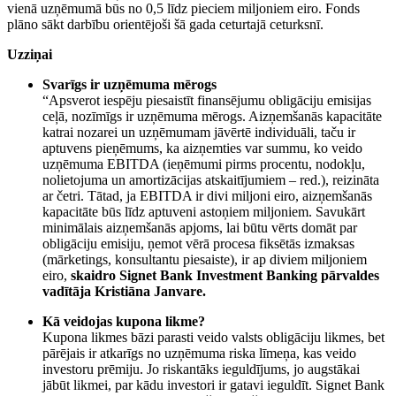
vienā uzņēmumā būs no 0,5 līdz pieciem miljoniem eiro. Fonds
plāno sākt darbību orientējoši šā gada ceturtajā ceturksnī.
Uzziņai
Svarīgs ir uzņēmuma mērogs
“Apsverot iespēju piesais­tīt finansējumu obligāciju emisijas
ceļā, nozīmīgs ir uzņēmuma mērogs. Aizņemšanās kapacitāte
katrai nozarei un uzņēmu­mam jāvērtē individuāli, taču ir
aptuvens pieņēmums, ka aizņemties var summu, ko veido
uzņēmuma EBITDA (ieņēmumi pirms procentu, nodokļu,
nolietojuma un amortizācijas atskaitījumiem – red.), reizināta
ar četri. Tātad, ja EBITDA ir divi miljoni eiro, aizņemšanās
kapacitāte būs līdz aptuveni astoņiem miljoniem. Savukārt
minimālais aizņemšanās apjoms, lai būtu vērts domāt par
obligāciju emisiju, ņemot vērā procesa fiksētās izmaksas
(mārketings, konsultantu piesaiste), ir ap diviem miljoniem
eiro,
skaidro Signet Bank Investment Banking pārvaldes
vadītāja Kristiāna Janvare.
Kā veidojas kupona likme?
Kupona likmes bāzi parasti veido valsts obligāciju likmes, bet
pārējais ir atkarīgs no uzņēmuma riska līmeņa, kas veido
investoru prēmiju. Jo riskantāks ieguldījums, jo augstākai
jābūt likmei, par kādu investori ir gatavi ieguldīt. Signet Bank