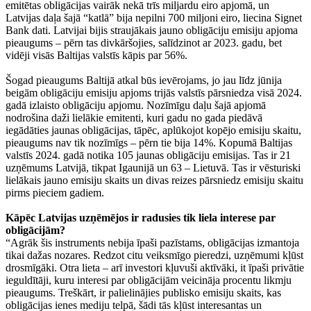
emitētas obligācijas vairāk nekā trīs miljardu eiro apjomā, un
Latvijas daļa šajā “katlā” bija nepilni 700 miljoni eiro, liecina Signet
Bank dati. Latvijai bijis straujākais jauno obligāciju emisiju apjoma
pieaugums – pērn tas divkāršojies, salīdzinot ar 2023. gadu, bet
vidēji visās Baltijas valstīs kāpis par 56%.
Šogad pieaugums Baltijā atkal būs ievērojams, jo jau līdz jūnija
beigām obligāciju emisiju apjoms trijās valstīs pārsniedza visā 2024.
gadā izlaisto obligāciju apjomu. Nozīmīgu daļu šajā apjomā
nodrošina daži lielākie emitenti, kuri gadu no gada piedāvā
iegādāties jaunas obligācijas, tāpēc, aplūkojot kopējo emisiju skaitu,
pieaugums nav tik nozīmīgs – pērn tie bija 14%. Kopumā Baltijas
valstīs 2024. gadā notika 105 jaunas obligāciju emisijas. Tas ir 21
uzņēmums Latvijā, tikpat Igaunijā un 63 – Lietuvā. Tas ir vēsturiski
lielākais jauno emisiju skaits un divas reizes pārsniedz emisiju skaitu
pirms pieciem gadiem.
Kāpēc Latvijas uzņēmējos ir radusies tik liela interese par
obligācijām?
“Agrāk šis instruments nebija īpaši pazīstams, obligācijas izmantoja
tikai dažas nozares. Redzot citu veiksmīgo pieredzi, uzņēmumi kļūst
drosmīgāki. Otra lieta – arī investori kļuvuši aktīvāki, it īpaši privātie
ieguldītāji, kuru interesi par obligācijām veicināja procentu likmju
pieaugums. Treškārt, ir palielinājies publisko emisiju skaits, kas
obligācijas ienes mediju telpā, šādi tās kļūst interesantas un