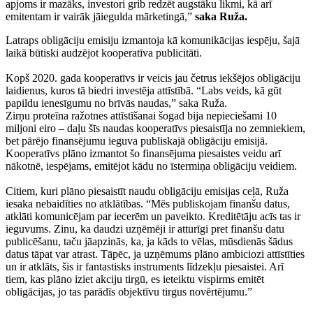
apjoms ir mazāks, investori grib redzēt augstāku likmi, kā arī
emitentam ir vairāk jāiegulda mārketingā,”
saka Ruža.
Latraps obligāciju emisiju izmantoja kā komunikācijas iespēju, šajā
laikā būtiski audzējot kooperatīva publicitāti.
Kopš 2020. gada kooperatīvs ir veicis jau četrus iekšējos obligāciju
laidienus, kuros tā biedri investēja attīstībā. “Labs veids, kā gūt
papildu ienesīgumu no brīvās naudas,” saka Ruža.
Zirņu proteīna ražotnes attīstīšanai šogad bija nepieciešami 10
miljoni eiro – daļu šīs naudas kooperatīvs piesaistīja no zemniekiem,
bet pārējo finansējumu ieguva publiskajā obligāciju emisijā.
Kooperatīvs plāno izmantot šo finansējuma piesaistes veidu arī
nākotnē, iespējams, emitējot kādu no īstermiņa obligāciju veidiem.
Citiem, kuri plāno piesaistīt naudu obligāciju emisijas ceļā, Ruža
iesaka nebaidīties no atklātības. “Mēs publiskojam finanšu datus,
atklāti komunicējam par iecerēm un paveikto. Kreditētāju acīs tas ir
ieguvums. Zinu, ka daudzi uzņēmēji ir atturīgi pret finanšu datu
publicēšanu, taču jāapzinās, ka, ja kāds to vēlas, mūsdienās šādus
datus tāpat var atrast. Tāpēc, ja uzņēmums plāno ambiciozi attīstīties
un ir atklāts, šis ir fantastisks instruments līdzekļu piesaistei. Arī
tiem, kas plāno iziet akciju tirgū, es ieteiktu vispirms emitēt
obligācijas, jo tas parādīs objektīvu tirgus novērtējumu.”