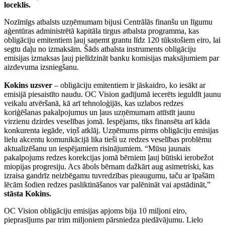
loceklis.
Nozīmīgs atbalsts uzņēmumam bijusi Centrālās finanšu un līgumu
aģentūras administrētā kapitāla tirgus atbalsta programma, kas
obligāciju emitentiem ļauj saņemt grantu līdz 120 tūkstošiem eiro, lai
segtu daļu no izmaksām. Šāds atbalsta instruments obligāciju
emisijas izmaksas ļauj pielīdzināt banku komisijas maksājumiem par
aizdevuma izsniegšanu.
Kokins uzsver
– obligāciju emitentiem ir jāskaidro, ko iesākt ar
emisijā piesaistīto naudu. OC Vision gadījumā iecerēts ieguldīt jaunu
veikalu atvēršanā, kā arī tehnoloģijās, kas uzlabos redzes
koriģēšanas pakalpojumus un ļaus uzņēmumam attīstīt jaunu
virzienu dzirdes veselības jomā. Iespējams, tiks finansēta arī kāda
konkurenta iegāde, viņš atklāj. Uzņēmums pirms obligāciju emisijas
lielu akcentu komunikācijā lika tieši uz redzes veselības problēmu
aktualizēšanu un iespējamiem risinājumiem. “Mūsu jaunais
pakalpojums redzes korekcijas jomā bērniem ļauj būtiski ierobežot
miopijas progresiju. Acs ābols bērnam dažkārt aug asimetriski, kas
izraisa gandrīz neizbēgamu tuvredzības pieaugumu, taču ar īpašām
lēcām šodien redzes pasliktināšanos var palēnināt vai apstādināt,”
stāsta Kokins.
OC Vision obligāciju emisijas apjoms bija 10 miljoni eiro,
pieprasījums par trim miljoniem pārsniedza piedāvājumu. Lielo