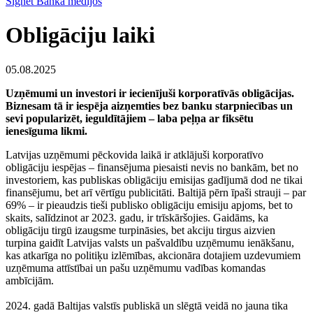
Signet Banka medijos
Obligāciju laiki
05.08.2025
Uzņēmumi un investori ir iecienījuši korporatīvās obligācijas.
Biznesam tā ir iespēja aizņemties bez banku starpniecības un
sevi popularizēt, ieguldītājiem – laba peļņa ar fiksētu
ienesīguma likmi.
Latvijas uzņēmumi pēckovida laikā ir atklājuši korporatīvo
obligāciju iespējas – finansējuma piesaisti nevis no bankām, bet no
investoriem, kas publiskas obligāciju emisijas gadījumā dod ne tikai
finansējumu, bet arī vērtīgu publicitāti. Baltijā pērn īpaši strauji – par
69% – ir pieaudzis tieši publisko obligāciju emisiju apjoms, bet to
skaits, salīdzinot ar 2023. gadu, ir trīskāršojies. Gaidāms, ka
obligāciju tirgū izaugsme turpināsies, bet akciju tirgus aizvien
turpina gaidīt Latvijas valsts un pašvaldību uzņēmumu ienākšanu,
kas atkarīga no politiķu izlēmības, akcionāra dotajiem uzdevumiem
uzņēmuma attīstībai un pašu uzņēmumu vadības komandas
ambīcijām.
2024. gadā Baltijas valstīs publiskā un slēgtā veidā no jauna tika