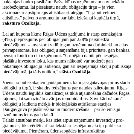
pakļaujas banku prasībām. Pašvaldības uzņēmumam nav nekādu
ierobežojumu, lai piesaistītu naudu obligāciju tirgū – ja vien
akcionārs ir apstiprinājis attīstības stratēģiju. “Ir jābūt vēlmei
attīstīties,” galveno argumentu par labu iziešanai kapitāla tirgū,
raksturo Ozolkāja.
Lai arī kupona likme Rīgas Ūdens gadījumā ir starp zemākajām
(4%), pieprasījums pēc obligācijām par 228% pārsniedza
piedāvājumu – investoru vidū ir gan uzņēmuma darbinieki un citas
privātpersonas, kas obligāciju saņemšanā bija prioritāte, gan bankas,
pensiju fondi un citi uzņēmumi. “Gribējām dabūt pēc iespējas
plašāku investoru loku, kas mums nākotnē var noderēt gan
nākamajos obligāciju laidienos, gan arī iespējamajā akciju publiskajā
piedāvājumā, ja tāds notiktu,”
stāsta Ozolkāja.
Viens no būtiskākajiem jautājumiem, kam jāsagatavojas pirms starta
obligāciju tirgū, ir skaidrs redzējums par naudas izlietojumu. Rīgas
Ūdens naudu ieguldīs kanalizācijas tīkla atjaunošanā dažādos Rīgas
rajonos, lai samazinātu avārijas remontdarbus. Savukārt nākamā
obligāciju laidiena mērķis ir bioloģiskās attīrīšanas stacijas
Daugavgrīva paplašināšana un modernizēšana – par šo emisiju
uzņēmums lems gada laikā.
Tālāki attīstības mērķi, kas iziet ārpus uzņēmuma investīciju pro­
grammas, tiks vērtēti arī kontekstā ar iespējamu akciju publisko
piedāvājumu. Piemēram, ūdensapgādes infrastruktūras