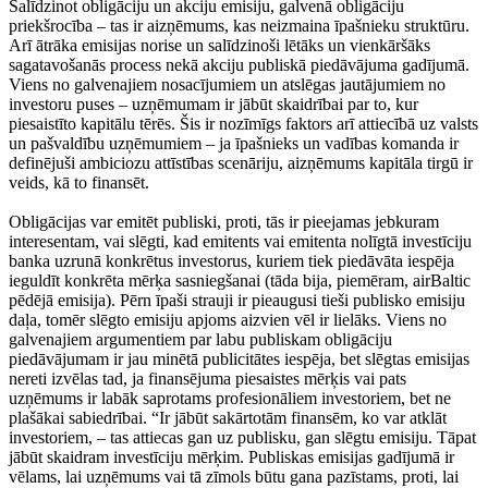
Salīdzinot obligāciju un akciju emisiju, galvenā obligāciju
priekšrocība – tas ir aizņēmums, kas neizmaina īpašnieku struktūru.
Arī ātrāka emisijas norise un salīdzinoši lētāks un vienkāršāks
sagatavošanās process nekā akciju publiskā piedāvājuma gadījumā.
Viens no galvenajiem nosacījumiem un atslēgas jautājumiem no
investoru puses – uzņēmumam ir jābūt skaidrībai par to, kur
piesaistīto kapitālu tērēs. Šis ir nozīmīgs faktors arī attiecībā uz valsts
un pašvaldību uzņēmumiem – ja īpašnieks un vadības komanda ir
definējuši ambiciozu attīstības scenāriju, aizņēmums kapitāla tirgū ir
veids, kā to finansēt.
Obligācijas var emitēt publiski, proti, tās ir pieejamas jebkuram
interesentam, vai slēgti, kad emitents vai emitenta nolīgtā investīciju
banka uzrunā konkrētus investorus, kuriem tiek piedāvāta iespēja
ieguldīt konkrēta mērķa sasniegšanai (tāda bija, piemēram, airBaltic
pēdējā emisija). Pērn īpaši strauji ir pieaugusi tieši publisko emisiju
daļa, tomēr slēgto emisiju apjoms aizvien vēl ir lielāks. Viens no
galvenajiem argumentiem par labu publiskam obligāciju
piedāvājumam ir jau minētā publicitātes iespēja, bet slēgtas emisijas
nereti izvēlas tad, ja finansējuma piesaistes mērķis vai pats
uzņēmums ir labāk saprotams profesionāliem investoriem, bet ne
plašākai sabiedrībai. “Ir jābūt sakārtotām finansēm, ko var atklāt
investoriem, – tas attiecas gan uz publisku, gan slēgtu emisiju. Tāpat
jābūt skaidram investīciju mērķim. Publiskas emisijas gadījumā ir
vēlams, lai uzņēmums vai tā zīmols būtu gana pazīstams, proti, lai