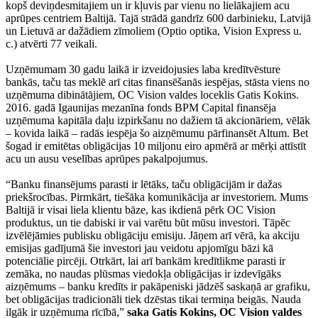
kopš deviņdesmitajiem un ir kļuvis par vienu no lielākajiem acu
aprūpes centriem Baltijā. Tajā strādā gandrīz 600 darbinieku, Latvijā
un Lietuvā ar dažādiem zīmoliem (Optio optika, Vision Express u.
c.) atvērti 77 veikali.
Uzņēmumam 30 gadu laikā ir izveidojusies laba kredītvēsture
bankās, taču tas meklē arī citas finansēšanās iespējas, stāsta viens no
uzņēmuma dibinātājiem, OC Vision valdes loceklis Gatis Kokins.
2016. gadā Igaunijas mezanīna fonds BPM Capital finansēja
uzņēmuma kapitāla daļu izpirkšanu no dažiem tā akcionāriem, vēlāk
– kovida laikā – radās iespēja šo aizņēmumu pārfinansēt Altum. Bet
šogad ir emitētas obligācijas 10 miljonu eiro apmērā ar mērķi attīstīt
acu un ausu veselības aprūpes pakalpojumus.
“Banku finansējums parasti ir lētāks, taču obligācijām ir dažas
priekšrocības. Pirmkārt, tiešāka komunikācija ar investoriem. Mums
Baltijā ir visai liela klientu bāze, kas ikdienā pērk OC Vision
produktus, un tie dabiski ir vai varētu būt mūsu investori. Tāpēc
izvēlējāmies publisku obligāciju emisiju. Jāņem arī vērā, ka akciju
emisijas gadījumā šie investori jau veidotu apjomīgu bāzi kā
potenciālie pircēji. Otrkārt, lai arī bankām kredītlikme parasti ir
zemāka, no naudas plūsmas viedokļa obligācijas ir izdevīgāks
aizņēmums – banku kredīts ir pakāpeniski jādzēš saskaņā ar grafiku,
bet obligācijas tradicionāli tiek dzēstas tikai termiņa beigās. Nauda
ilgāk ir uzņēmuma rīcībā,”
saka Gatis Kokins, OC Vision valdes