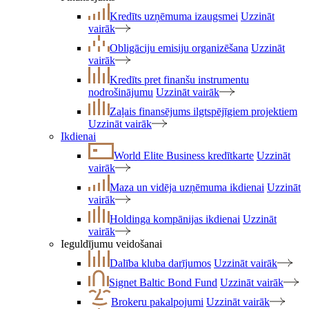
Kredīts uzņēmuma izaugsmei
Uzzināt
vairāk
Obligāciju emisiju organizēšana
Uzzināt
vairāk
Kredīts pret finanšu instrumentu
nodrošinājumu
Uzzināt vairāk
Zaļais finansējums ilgtspējīgiem projektiem
Uzzināt vairāk
Ikdienai
World Elite Business kredītkarte
Uzzināt
vairāk
Maza un vidēja uzņēmuma ikdienai
Uzzināt
vairāk
Holdinga kompānijas ikdienai
Uzzināt
vairāk
Ieguldījumu veidošanai
Dalība kluba darījumos
Uzzināt vairāk
Signet Baltic Bond Fund
Uzzināt vairāk
Brokeru pakalpojumi
Uzzināt vairāk