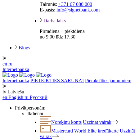
Tālrunis:
+371 67 080 000
E-pasts:
info@signetbank.com
Darba laiks
Pirmdiena – piektdiena
no 9.00 līdz 17.30
Blogs
lv
en
ru
Internetbanka
Internetbanka
PIETEIKTIES SARUNAI
Pierakstīties jaunumiem
lv
lv
Latviešu
en
English
ru
Русский
Privātpersonām
Ikdienai
Norēķinu konts
Uzzināt vairāk
Mastercard World Elite kredītkarte
Uzzināt
vairāk