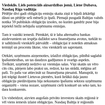
Viedoklis. Liels potenciāls aizsardzības jomā, Liene Dubava,
Nasdaq Riga vadītāja
Pēdējie divi gadi obligāciju emisiju skaita ziņā ir bijuši ārkārtīgi
dāsni un pēdējie seši mēneši jo īpaši. Pirmajā pusgadā Baltijas valstīs
notika 59 publiskās obligāciju izsoles, no kurām gandrīz puse bija
iepriekš biržā nebijušu uzņēmumu emisijas.
Tam ir vairāki iemesli. Pirmkārt, tā ir laba alternatīva bankas
aizdevumiem un iespēja dažādot sava finansējuma avotus, turklāt to
ir salīdzinoši vienkārši pārvaldīt – obligācijai ir noteikts atmaksas
termiņš un procentu likme, viss vienkārši un saprotami.
Otrkārt, uzņēmums aizņemoties, izlaižot obligācijas, pilnībā saglabā
īpašumtiesības, un tas daudzos gadījumos ir svarīgs aspekts.
Treškārt, uzņēmēji nedzīvo uz vientuļas salas. Viņi skatās un vēro
cits citu, pārņem labo praksi un, redzot, ka tas strādā, mēģina arī
paši. To pašu var attiecināt uz finansējuma piesaisti. Manuprāt, to
ļoti trāpīgi ilustrē Lietuvas piemērs, kurā lielākā daļa jauno
obligāciju piedāvājumu bija nekustamo īpašumu sektora uzņēmumu
organizēti – viena nozare, uzņēmumi cieši konkurē un seko tam, ko
dara konkurents.
Un visbeidzot, aizvien augošais privāto investoru skaits reģionā ir
vēl viens iemesls izlaist obligācijas. Nasdaq Baltija ir reģionāls