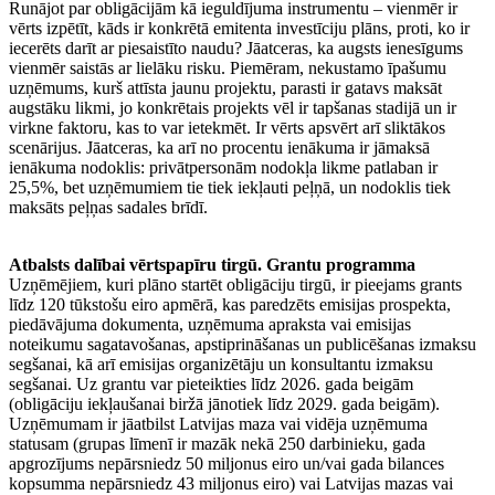
Runājot par obligācijām kā ieguldījuma instrumentu – vienmēr ir
vērts izpētīt, kāds ir konkrētā emitenta investīciju plāns, proti, ko ir
iecerēts darīt ar piesaistīto naudu? Jāatceras, ka augsts ienesīgums
vienmēr saistās ar lielāku risku. Piemēram, nekustamo īpašumu
uzņēmums, kurš attīsta jaunu projektu, parasti ir gatavs maksāt
augstāku likmi, jo konkrētais projekts vēl ir tapšanas stadijā un ir
virkne faktoru, kas to var ietekmēt. Ir vērts apsvērt arī sliktākos
scenārijus. Jāatceras, ka arī no procentu ienākuma ir jāmaksā
ienākuma nodoklis: privātpersonām nodokļa likme patlaban ir
25,5%, bet uzņēmumiem tie tiek iekļauti peļņā, un nodoklis tiek
maksāts peļņas sadales brīdī.
Atbalsts dalībai vērtspapīru tirgū. Grantu programma
Uzņēmējiem, kuri plāno startēt obligāciju tirgū, ir pieejams grants
līdz 120 tūkstošu eiro apmērā, kas paredzēts emisijas prospekta,
piedāvājuma dokumenta, uzņēmuma apraksta vai emisijas
noteikumu sagatavošanas, apstiprināšanas un publicēšanas izmaksu
segšanai, kā arī emisijas organizētāju un konsultantu izmaksu
segšanai. Uz grantu var pieteikties līdz 2026. gada beigām
(obligāciju iekļaušanai biržā jānotiek līdz 2029. gada beigām).
Uzņēmumam ir jāatbilst Latvijas maza vai vidēja uzņēmuma
statusam (grupas līmenī ir mazāk nekā 250 darbinieku, gada
apgrozījums nepārsniedz 50 miljonus eiro un/vai gada bilances
kopsumma nepārsniedz 43 miljonus eiro) vai Latvijas mazas vai