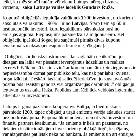
teikt, ka mēs šobrīd radām vēl vienu Latraps mēroga biznesa
virzienu,”
saka Latraps valdes loceklis Gundars Ruža.
Kopumā obligācijās ieguldīja vairāk nekā 300 investoru, no kuriem
absolūtais vairākums – 90% – ir no Latvijas. Starp tiem ap 60 ir
institucionālie investori, kuru ieguldījums pārsniedza pusi no
emisijas apjoma. Pieprasījums pārsniedza 12 miljonus eiro. Bet
obligāciju īpašnieki šogad jau saņēmuši pirmās divas kuponu
ienākuma izmaksas (ienesīguma likme ir 7,5% gadā).
“Obligācijas ir lielisks instruments, lai saglabātu neatkarību, jo
diezgan īsā laikā var piesaistīt ievērojamus līdzekļus un realizēt
ieceres brīvāk, nekā tas ir saziņā ar komercbankām. Otrs ieguvums ir
nepieciešamība domāt par publisko tēlu, kas nāk par labu ikvienai
organizācijai. Treškārt, tas ļauj saliedēt kolektīvu, jo sagatavošanās
posmā būs iesaistīti gandrīz visi organizācijas darbinieki,” obligāciju
ieguvumus uzskaita Ruža. Papildus tam šādi tiek veidotas ilgtermiņa
attiecības ar investoriem.
Latraps ir gana pazīstams kooperatīvs Baltijā, tā biedru skaits
pārsniedz 1200, tāpēc obligāciju tirgū emitents varēja atļauties startēt
bez nodrošinājuma. Kupona likmi noteica, ņemot vērā investoru un
finanšu partnera ieteikumus. “Ja emitents ir liels un pazīstams, no
lielajiem institucionālajiem investoriem globālajā tirgū, iespējams,
var aizņemties pat lētāk nekā no bankām. Ja emitents un arī emisijas