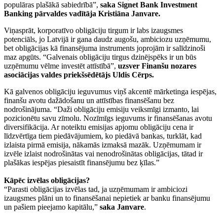
populāras plašākā sabiedrībā”,
saka Signet Bank Investment
Banking pārvaldes vadītāja Kristiāna Janvare.
Viņasprāt, korporatīvo obligāciju tirgum ir labs izaugsmes
potenciāls, jo Latvijā ir gana daudz augošu, ambiciozu uzņēmumu,
bet obligācijas kā finansējuma instruments joprojām ir salīdzinoši
maz apgūts. “Galvenais obligāciju tirgus dzinējspēks ir un būs
uzņēmumu vēlme investēt attīstībā”,
uzsver Finanšu nozares
asociā­cijas valdes priekšsēdētājs Uldis Cērps.
Kā galvenos obligāciju ieguvumus viņš akcentē mārketinga iespējas,
finanšu avotu dažādošanu un attīstības finansēšanu bez
nodrošinājuma. “Daži obligāciju emisiju veiksmīgi izmanto, lai
pozicionētu savu zīmolu. Nozīmīgs ieguvums ir finansēšanas avotu
diversifikācija. Ar noteiktu emisijas apjomu obligāciju cena ir
līdzvērtīga tiem piedāvājumiem, ko piedāvā bankas, turklāt, kad
izlaista pirmā emisija, nākamās izmaksā mazāk. Uzņēmumam ir
izvēle izlaist nodrošinātas vai nenodrošinātas obligācijas, tātad ir
plašākas iespējas piesaistīt finansējumu bez ķīlas.”
Kāpēc izvēlas obligācijas?
“Parasti obligācijas izvēlas tad, ja uzņēmumam ir ambiciozi
izaugsmes plāni un to finansēšanai nepietiek ar banku finansējumu
un pašiem pieejamo kapitālu,”
saka Janvare
.