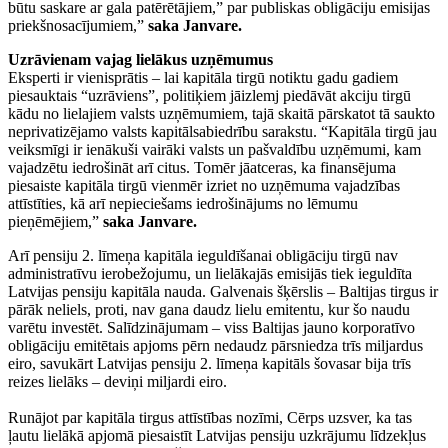
būtu saskare ar gala patērētājiem,” par publiskas obligāciju emisijas
priekšnosacījumiem,”
saka Janvare.
Uzrāvienam vajag lielākus uzņēmumus
Eksperti ir vienisprātis – lai kapitāla tirgū notiktu gadu gadiem
piesauktais “uzrāviens”, politiķiem jāizlemj piedāvāt akciju tirgū
kādu no lielajiem valsts uzņēmumiem, tajā skaitā pārskatot tā saukto
neprivatizējamo valsts kapitālsabiedrību sarakstu. “Kapitāla tirgū jau
veiksmīgi ir ienākuši vairāki valsts un pašvaldību uzņēmumi, kam
vajadzētu iedrošināt arī citus. Tomēr jāatceras, ka finansējuma
piesaiste kapitāla tirgū vienmēr izriet no uzņēmuma vajadzības
attīstīties, kā arī nepieciešams iedrošinājums no lēmumu
pieņēmējiem,”
saka Janvare.
Arī pensiju 2. līmeņa kapitāla ieguldīšanai obligāciju tirgū nav
administratīvu ierobežojumu, un lielākajās emisijās tiek ieguldīta
Latvijas pensiju kapitāla nauda. Galvenais šķērslis – Baltijas tirgus ir
pārāk neliels, proti, nav gana daudz lielu emitentu, kur šo naudu
varētu investēt. Salīdzinājumam – viss Baltijas jauno korporatīvo
obligāciju emitētais apjoms pērn nedaudz pārsniedza trīs miljardus
eiro, savukārt Latvijas pensiju 2. līmeņa kapitāls šovasar bija trīs
reizes lielāks – deviņi miljardi eiro.
Runājot par kapitāla tirgus attīstības nozīmi, Cērps uzsver, ka tas
ļautu lielākā apjomā piesaistīt Latvijas pensiju uzkrājumu līdzekļus