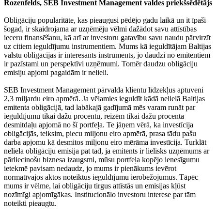
Rozenfelds, SEB Investment Management valdes priekšsēdētājs
Obligāciju popularitāte, kas pieaugusi pēdējo gadu laikā un it īpaši
šogad, ir skaidrojama ar uzņēmēju vēlmi dažādot savu attīstības
ieceru finansēšanu, kā arī ar investoru gatavību savu naudu pārvirzīt
uz citiem ieguldījumu instrumentiem. Mums kā ieguldītājam Baltijas
valstu obligācijas ir interesants instruments, jo daudzi no emitentiem
ir pazīstami un perspektīvi uzņēmumi. Tomēr daudzu obligāciju
emisiju apjomi pagaidām ir nelieli.
SEB Investment Management pārvalda klientu līdzekļus aptuveni
2,3 miljardu eiro apmērā. Ja vēlamies ieguldīt kādā nelielā Baltijas
emitenta obligācijā, tad labākajā gadījumā mēs varam runāt par
ieguldījumu tikai dažu procentu, reizēm tikai dažu procenta
desmitdaļu apjomā no šī portfeļa. Te jāņem vērā, ka investīcija
obligācijās, teiksim, piecu miljonu eiro apmērā, prasa tādu pašu
darba apjomu kā desmitos miljonu eiro mērāma investīcija. Turklāt
neliela obligāciju emisija pat tad, ja emitents ir lielisks uzņēmums ar
pārliecinošu biznesa izaugsmi, mūsu portfeļa kopējo ienesīgumu
ietekmē pavisam nedaudz, jo mums ir pienākums ievērot
normatīvajos aktos noteiktus ieguldījumu ierobežojumus. Tāpēc
mums ir vēlme, lai obligāciju tirgus attīstās un emisijas kļūst
nozīmīgi apjomīgākas. Institucionālo investoru interese par tām
noteikti pieaugtu.