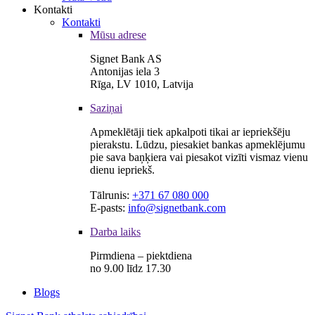
Kontakti
Kontakti
Mūsu adrese
Signet Bank AS
Antonijas iela 3
Rīga, LV 1010, Latvija
Saziņai
Apmeklētāji tiek apkalpoti tikai ar iepriekšēju
pierakstu. Lūdzu, piesakiet bankas apmeklējumu
pie sava baņķiera vai piesakot vizīti vismaz vienu
dienu iepriekš.
Tālrunis:
+371 67 080 000
E-pasts:
info@signetbank.com
Darba laiks
Pirmdiena – piektdiena
no 9.00 līdz 17.30
Blogs