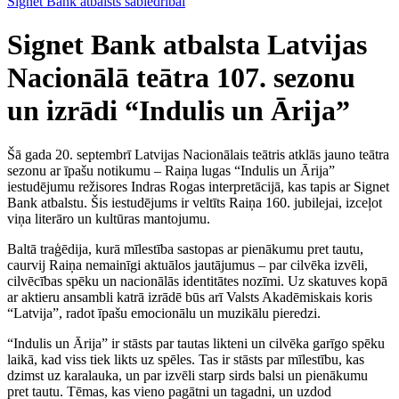
Signet Bank atbalsts sabiedrībai
Signet Bank atbalsta Latvijas
Nacionālā teātra 107. sezonu
un izrādi “Indulis un Ārija”
Šā gada 20. septembrī Latvijas Nacionālais teātris atklās jauno teātra
sezonu ar īpašu notikumu – Raiņa lugas “Indulis un Ārija”
iestudējumu režisores Indras Rogas interpretācijā, kas tapis ar Signet
Bank atbalstu. Šis iestudējums ir veltīts Raiņa 160. jubilejai, izceļot
viņa literāro un kultūras mantojumu.
Baltā traģēdija, kurā mīlestība sastopas ar pienākumu pret tautu,
caurvij Raiņa nemainīgi aktuālos jautājumus – par cilvēka izvēli,
cilvēcības spēku un nacionālās identitātes nozīmi. Uz skatuves kopā
ar aktieru ansambli katrā izrādē būs arī Valsts Akadēmiskais koris
“Latvija”, radot īpašu emocionālu un muzikālu pieredzi.
“Indulis un Ārija” ir stāsts par tautas likteni un cilvēka garīgo spēku
laikā, kad viss tiek likts uz spēles. Tas ir stāsts par mīlestību, kas
dzimst uz karalauka, un par izvēli starp sirds balsi un pienākumu
pret tautu. Tēmas, kas vieno pagātni un tagadni, un uzdod