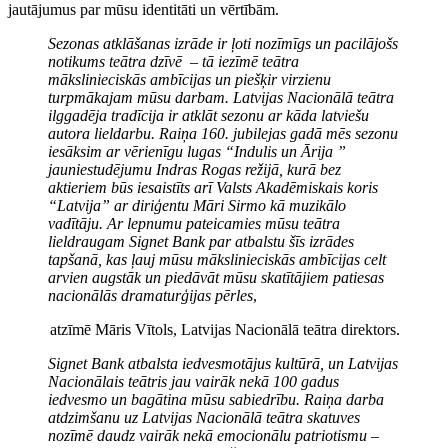
jautājumus par mūsu identitāti un vērtībām.
Sezonas atklāšanas izrāde ir ļoti nozīmīgs un pacilājošs
notikums teātra dzīvē – tā iezīmē teātra
mākslinieciskās ambīcijas un piešķir virzienu
turpmākajam mūsu darbam. Latvijas Nacionālā teātra
ilggadēja tradīcija ir atklāt sezonu ar kāda latviešu
autora lieldarbu. Raiņa 160. jubilejas gadā mēs sezonu
iesāksim ar vērienīgu lugas “Indulis un Ārija ”
jauniestudējumu Indras Rogas režijā, kurā bez
aktieriem būs iesaistīts arī Valsts Akadēmiskais koris
“Latvija” ar diriģentu Māri Sirmo kā muzikālo
vadītāju. Ar lepnumu pateicamies mūsu teātra
lieldraugam Signet Bank par atbalstu šīs izrādes
tapšanā, kas ļauj mūsu mākslinieciskās ambīcijas celt
arvien augstāk un piedāvāt mūsu skatītājiem patiesas
nacionālās dramaturģijas pērles
,
atzīmē Māris Vītols, Latvijas Nacionālā teātra direktors.
Signet Bank atbalsta iedvesmotājus kultūrā, un Latvijas
Nacionālais teātris jau vairāk nekā 100 gadus
iedvesmo un bagātina mūsu sabiedrību. Raiņa darba
atdzimšanu uz Latvijas Nacionālā teātra skatuves
nozīmē daudz vairāk nekā emocionālu patriotismu –