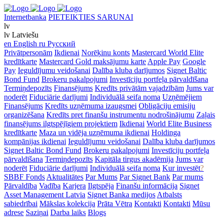
Internetbanka
PIETEIKTIES SARUNAI
lv
lv
Latviešu
en
English
ru
Русский
Privātpersonām
Ikdienai
Norēķinu konts
Mastercard World Elite
kredītkarte
Mastercard Gold maksājumu karte
Apple Pay
Google
Pay
Ieguldījumu veidošanai
Dalība kluba darījumos
Signet Baltic
Bond Fund
Brokeru pakalpojumi
Investīciju portfeļa pārvaldīšana
Termiņdepozīts
Finansējums
Kredīts privātām vajadzībām
Jums var
noderēt
Fiduciārie darījumi
Individuālā seifa noma
Uzņēmējiem
Finansējums
Kredīts uzņēmuma izaugsmei
Obligāciju emisiju
organizēšana
Kredīts pret finanšu instrumentu nodrošinājumu
Zaļais
finansējums ilgtspējīgiem projektiem
Ikdienai
World Elite Business
kredītkarte
Maza un vidēja uzņēmuma ikdienai
Holdinga
kompānijas ikdienai
Ieguldījumu veidošanai
Dalība kluba darījumos
Signet Baltic Bond Fund
Brokeru pakalpojumi
Investīciju portfeļa
pārvaldīšana
Termiņdepozīts
Kapitāla tirgus akadēmija
Jums var
noderēt
Fiduciārie darījumi
Individuālā seifa noma
Kur investēt
?
SBBF Fonds
Aktualitātes
Par Mums
Par Signet Bank
Par mums
Pārvaldība
Vadība
Karjera
Ilgtspēja
Finanšu informācija
Signet
Asset Management Latvia
Signet Banka medijos
Atbalsts
sabiedrībai
Mākslas kolekcija
Prāta Vētra
Kontakti
Kontakti
Mūsu
adrese
Saziņai
Darba laiks
Blogs