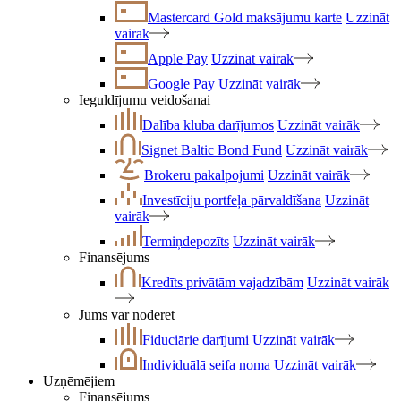
Mastercard Gold maksājumu karte
Uzzināt
vairāk
Apple Pay
Uzzināt vairāk
Google Pay
Uzzināt vairāk
Ieguldījumu veidošanai
Dalība kluba darījumos
Uzzināt vairāk
Signet Baltic Bond Fund
Uzzināt vairāk
Brokeru pakalpojumi
Uzzināt vairāk
Investīciju portfeļa pārvaldīšana
Uzzināt
vairāk
Termiņdepozīts
Uzzināt vairāk
Finansējums
Kredīts privātām vajadzībām
Uzzināt vairāk
Jums var noderēt
Fiduciārie darījumi
Uzzināt vairāk
Individuālā seifa noma
Uzzināt vairāk
Uzņēmējiem
Finansējums