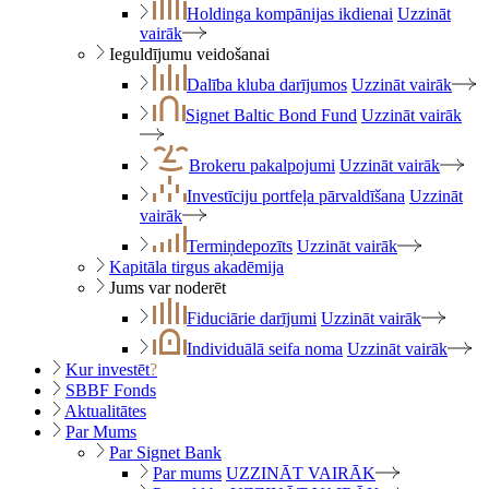
Holdinga kompānijas ikdienai
Uzzināt
vairāk
Ieguldījumu veidošanai
Dalība kluba darījumos
Uzzināt vairāk
Signet Baltic Bond Fund
Uzzināt vairāk
Brokeru pakalpojumi
Uzzināt vairāk
Investīciju portfeļa pārvaldīšana
Uzzināt
vairāk
Termiņdepozīts
Uzzināt vairāk
Kapitāla tirgus akadēmija
Jums var noderēt
Fiduciārie darījumi
Uzzināt vairāk
Individuālā seifa noma
Uzzināt vairāk
Kur investēt
?
SBBF Fonds
Aktualitātes
Par Mums
Par Signet Bank
Par mums
UZZINĀT VAIRĀK