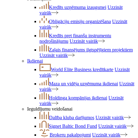
Kredīts uzņēmuma izaugsmei
Uzzināt
vairāk
Obligāciju emisiju organizēšana
Uzzināt
vairāk
Kredīts pret finanšu instrumentu
nodrošinājumu
Uzzināt vairāk
Zaļais finansējums ilgtspējīgiem projektiem
Uzzināt vairāk
Ikdienai
World Elite Business kredītkarte
Uzzināt
vairāk
Maza un vidēja uzņēmuma ikdienai
Uzzināt
vairāk
Holdinga kompānijas ikdienai
Uzzināt
vairāk
Ieguldījumu veidošanai
Dalība kluba darījumos
Uzzināt vairāk
Signet Baltic Bond Fund
Uzzināt vairāk
Brokeru pakalpojumi
Uzzināt vairāk