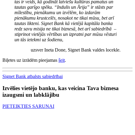
tas ir veids, kā godināt latviešu kultūras pamatus un
tautas garīgo spēku. “Indulis un Ārija” ir stāsts par
mīlestību, pienākumu un izvēlēm, ko izdarām
pienākumu krustcelēs, nosakot ne tikai mūsu, bet arī
tautas likteni. Signet Bank kā vietējā kapitāla banka
redz savu misija ne tikai biznesā, bet arī sabiedrībā –
stiprinot vietējās vērtības un izpratni par mūsu vēsturi
un tās ietekmi uz šodienu
,
uzsver Ineta Done, Signet Bank valdes locekle.
Biļetes uz izrādēm pieejamas
šeit
.
Signet Bank atbalsts sabiedrībai
Izvēlies vietējo banku, kas veicina Tava biznesa
izaugsmi un labklājību
PIETEIKTIES SARUNAI