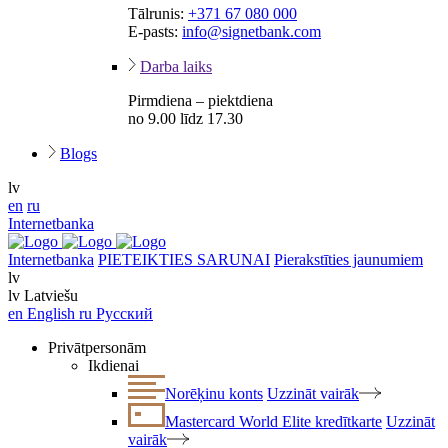
Tālrunis:
+371 67 080 000
E-pasts:
info@signetbank.com
Darba laiks
Pirmdiena – piektdiena
no 9.00 līdz 17.30
Blogs
lv
en
ru
Internetbanka
Internetbanka
PIETEIKTIES SARUNAI
Pierakstīties jaunumiem
lv
lv
Latviešu
en
English
ru
Русский
Privātpersonām
Ikdienai
Norēķinu konts
Uzzināt vairāk
Mastercard World Elite kredītkarte
Uzzināt
vairāk