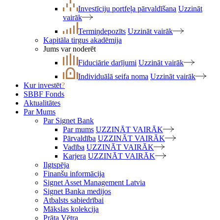
Investīciju portfeļa pārvaldīšana
Uzzināt
vairāk
Termiņdepozīts
Uzzināt vairāk
Kapitāla tirgus akadēmija
Jums var noderēt
Fiduciārie darījumi
Uzzināt vairāk
Individuālā seifa noma
Uzzināt vairāk
Kur investēt
?
SBBF Fonds
Aktualitātes
Par Mums
Par Signet Bank
Par mums
UZZINĀT VAIRĀK
Pārvaldība
UZZINĀT VAIRĀK
Vadība
UZZINĀT VAIRĀK
Karjera
UZZINĀT VAIRĀK
Ilgtspēja
Finanšu informācija
Signet Asset Management Latvia
Signet Banka medijos
Atbalsts sabiedrībai
Mākslas kolekcija
Prāta Vētra