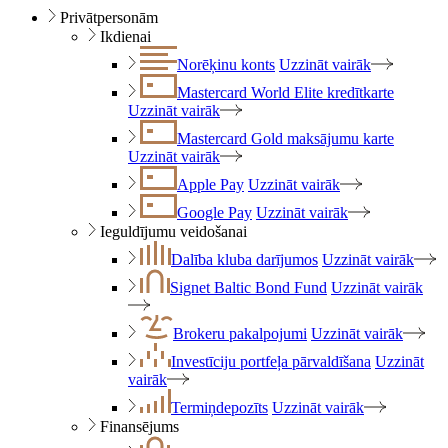
Privātpersonām
Ikdienai
Norēķinu konts
Uzzināt vairāk
Mastercard World Elite kredītkarte
Uzzināt vairāk
Mastercard Gold maksājumu karte
Uzzināt vairāk
Apple Pay
Uzzināt vairāk
Google Pay
Uzzināt vairāk
Ieguldījumu veidošanai
Dalība kluba darījumos
Uzzināt vairāk
Signet Baltic Bond Fund
Uzzināt vairāk
Brokeru pakalpojumi
Uzzināt vairāk
Investīciju portfeļa pārvaldīšana
Uzzināt
vairāk
Termiņdepozīts
Uzzināt vairāk
Finansējums