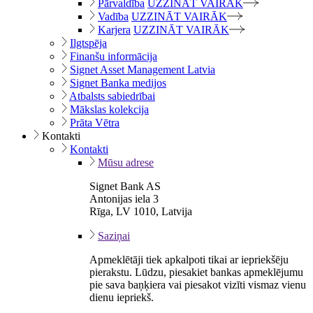
Pārvaldība
UZZINĀT VAIRĀK
Vadība
UZZINĀT VAIRĀK
Karjera
UZZINĀT VAIRĀK
Ilgtspēja
Finanšu informācija
Signet Asset Management Latvia
Signet Banka medijos
Atbalsts sabiedrībai
Mākslas kolekcija
Prāta Vētra
Kontakti
Kontakti
Mūsu adrese
Signet Bank AS
Antonijas iela 3
Rīga, LV 1010, Latvija
Saziņai
Apmeklētāji tiek apkalpoti tikai ar iepriekšēju
pierakstu. Lūdzu, piesakiet bankas apmeklējumu
pie sava baņķiera vai piesakot vizīti vismaz vienu
dienu iepriekš.