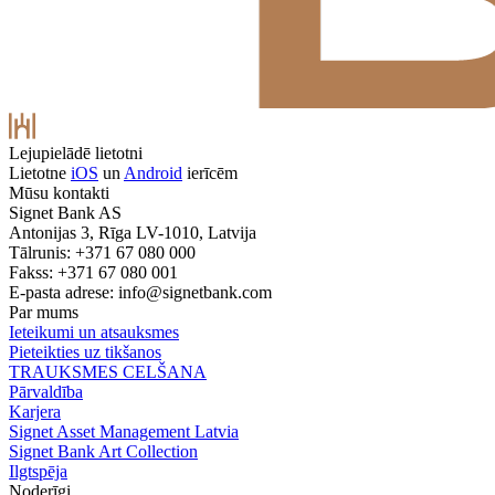
Lejupielādē lietotni
Lietotne
iOS
un
Android
ierīcēm
Mūsu kontakti
Signet Bank AS
Antonijas 3, Rīga LV-1010, Latvija
Tālrunis: +371 67 080 000
Fakss: +371 67 080 001
E-pasta adrese:
info@signetbank.com
Par mums
Ieteikumi un atsauksmes
Pieteikties uz tikšanos
TRAUKSMES CELŠANA
Pārvaldība
Karjera
Signet Asset Management Latvia
Signet Bank Art Collection
Ilgtspēja
Noderīgi