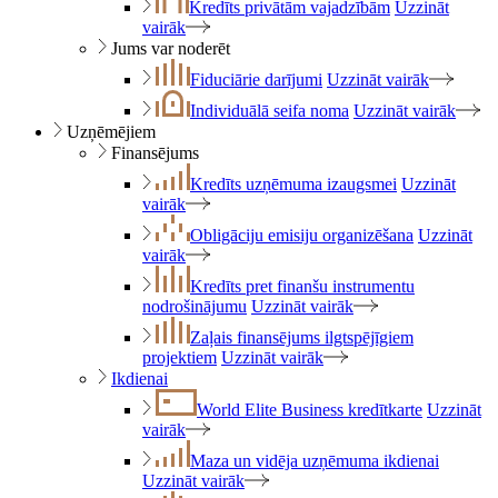
Kredīts privātām vajadzībām
Uzzināt
vairāk
Jums var noderēt
Fiduciārie darījumi
Uzzināt vairāk
Individuālā seifa noma
Uzzināt vairāk
Uzņēmējiem
Finansējums
Kredīts uzņēmuma izaugsmei
Uzzināt
vairāk
Obligāciju emisiju organizēšana
Uzzināt
vairāk
Kredīts pret finanšu instrumentu
nodrošinājumu
Uzzināt vairāk
Zaļais finansējums ilgtspējīgiem
projektiem
Uzzināt vairāk
Ikdienai
World Elite Business kredītkarte
Uzzināt
vairāk
Maza un vidēja uzņēmuma ikdienai
Uzzināt vairāk