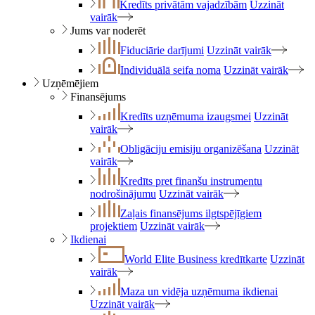
Kredīts privātām vajadzībām
Uzzināt
vairāk
Jums var noderēt
Fiduciārie darījumi
Uzzināt vairāk
Individuālā seifa noma
Uzzināt vairāk
Uzņēmējiem
Finansējums
Kredīts uzņēmuma izaugsmei
Uzzināt
vairāk
Obligāciju emisiju organizēšana
Uzzināt
vairāk
Kredīts pret finanšu instrumentu
nodrošinājumu
Uzzināt vairāk
Zaļais finansējums ilgtspējīgiem
projektiem
Uzzināt vairāk
Ikdienai
World Elite Business kredītkarte
Uzzināt
vairāk
Maza un vidēja uzņēmuma ikdienai
Uzzināt vairāk