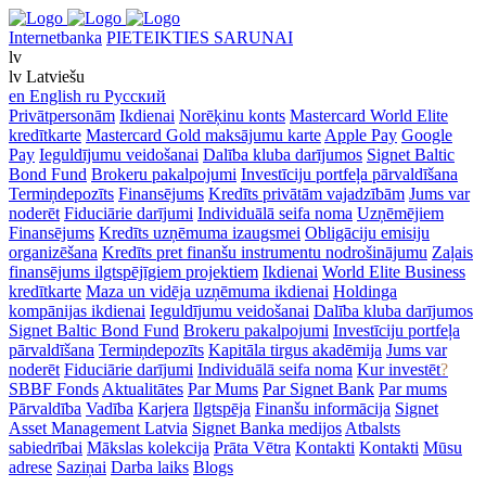
Internetbanka
PIETEIKTIES SARUNAI
lv
lv
Latviešu
en
English
ru
Русский
Privātpersonām
Ikdienai
Norēķinu konts
Mastercard World Elite
kredītkarte
Mastercard Gold maksājumu karte
Apple Pay
Google
Pay
Ieguldījumu veidošanai
Dalība kluba darījumos
Signet Baltic
Bond Fund
Brokeru pakalpojumi
Investīciju portfeļa pārvaldīšana
Termiņdepozīts
Finansējums
Kredīts privātām vajadzībām
Jums var
noderēt
Fiduciārie darījumi
Individuālā seifa noma
Uzņēmējiem
Finansējums
Kredīts uzņēmuma izaugsmei
Obligāciju emisiju
organizēšana
Kredīts pret finanšu instrumentu nodrošinājumu
Zaļais
finansējums ilgtspējīgiem projektiem
Ikdienai
World Elite Business
kredītkarte
Maza un vidēja uzņēmuma ikdienai
Holdinga
kompānijas ikdienai
Ieguldījumu veidošanai
Dalība kluba darījumos
Signet Baltic Bond Fund
Brokeru pakalpojumi
Investīciju portfeļa
pārvaldīšana
Termiņdepozīts
Kapitāla tirgus akadēmija
Jums var
noderēt
Fiduciārie darījumi
Individuālā seifa noma
Kur investēt
?
SBBF Fonds
Aktualitātes
Par Mums
Par Signet Bank
Par mums
Pārvaldība
Vadība
Karjera
Ilgtspēja
Finanšu informācija
Signet
Asset Management Latvia
Signet Banka medijos
Atbalsts
sabiedrībai
Mākslas kolekcija
Prāta Vētra
Kontakti
Kontakti
Mūsu
adrese
Saziņai
Darba laiks
Blogs