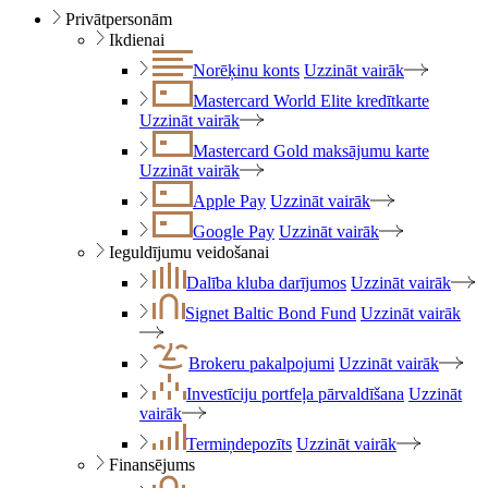
Privātpersonām
Ikdienai
Norēķinu konts
Uzzināt vairāk
Mastercard World Elite kredītkarte
Uzzināt vairāk
Mastercard Gold maksājumu karte
Uzzināt vairāk
Apple Pay
Uzzināt vairāk
Google Pay
Uzzināt vairāk
Ieguldījumu veidošanai
Dalība kluba darījumos
Uzzināt vairāk
Signet Baltic Bond Fund
Uzzināt vairāk
Brokeru pakalpojumi
Uzzināt vairāk
Investīciju portfeļa pārvaldīšana
Uzzināt
vairāk
Termiņdepozīts
Uzzināt vairāk
Finansējums