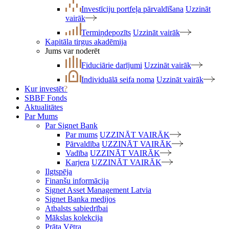
Investīciju portfeļa pārvaldīšana
Uzzināt
vairāk
Termiņdepozīts
Uzzināt vairāk
Kapitāla tirgus akadēmija
Jums var noderēt
Fiduciārie darījumi
Uzzināt vairāk
Individuālā seifa noma
Uzzināt vairāk
Kur investēt
?
SBBF Fonds
Aktualitātes
Par Mums
Par Signet Bank
Par mums
UZZINĀT VAIRĀK
Pārvaldība
UZZINĀT VAIRĀK
Vadība
UZZINĀT VAIRĀK
Karjera
UZZINĀT VAIRĀK
Ilgtspēja
Finanšu informācija
Signet Asset Management Latvia
Signet Banka medijos
Atbalsts sabiedrībai
Mākslas kolekcija
Prāta Vētra