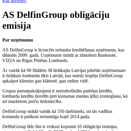
Kur investēt?
AS DelfinGroup obligāciju
emisija
Par uzņēmumu
AS DelfinGroup ir licencēts nebanku kreditēšanas uzņēmums, kas
dibināts 2009. gadā. Uzņēmums strādā ar zīmoliem Banknote,
VIZIA un Rīgas Pilsētas Lombards.
Ar vairāk kā 90 filiālēm 38 lielākajās Latvijas pilsētās uzņēmumam
ir lielākais lombardu tīkls Latvijā, kas sniedz iespēju DelfinGroup
apkalpot klientus gan klātienē, gan online vidē.
Grupas pamatpakalpojumi ir nenodrošinātu patēriņa kredītu,
lombarda kredītu (kredīts pret kustamas mantas ķīlu) izsniegšana, kā
arī mazlietotu preču tirdzniecība.
DelfinGroup strādā vairāk kā 350 darbinieki, un tās vadības
komanda ir palikusi nemainīga kopš 2014 gada.
DelfinGroup līdz šim ir veikusi kopumā 10 obligāciju emisijas,