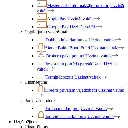
Mastercard Gold maksājumu karte
Uzzināt
vairāk
Apple Pay
Uzzināt vairāk
Google Pay
Uzzināt vairāk
Ieguldījumu veidošanai
Dalība kluba darījumos
Uzzināt vairāk
Signet Baltic Bond Fund
Uzzināt vairāk
Brokeru pakalpojumi
Uzzināt vairāk
Investīciju portfeļa pārvaldīšana
Uzzināt
vairāk
Termiņdepozīts
Uzzināt vairāk
Finansējums
Kredīts privātām vajadzībām
Uzzināt vairāk
Jums var noderēt
Fiduciārie darījumi
Uzzināt vairāk
Individuālā seifa noma
Uzzināt vairāk
Uzņēmējiem
Finansējums