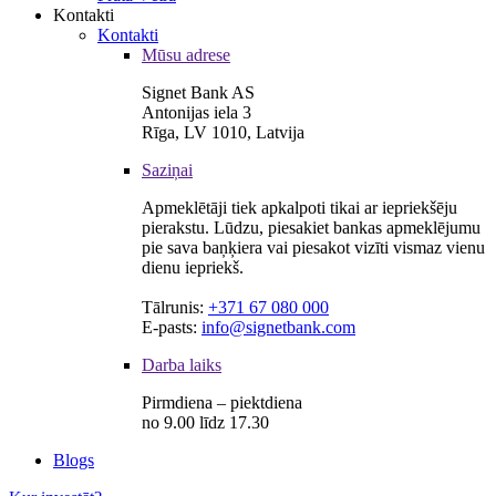
Kontakti
Kontakti
Mūsu adrese
Signet Bank AS
Antonijas iela 3
Rīga, LV 1010, Latvija
Saziņai
Apmeklētāji tiek apkalpoti tikai ar iepriekšēju
pierakstu. Lūdzu, piesakiet bankas apmeklējumu
pie sava baņķiera vai piesakot vizīti vismaz vienu
dienu iepriekš.
Tālrunis:
+371 67 080 000
E-pasts:
info@signetbank.com
Darba laiks
Pirmdiena – piektdiena
no 9.00 līdz 17.30
Blogs