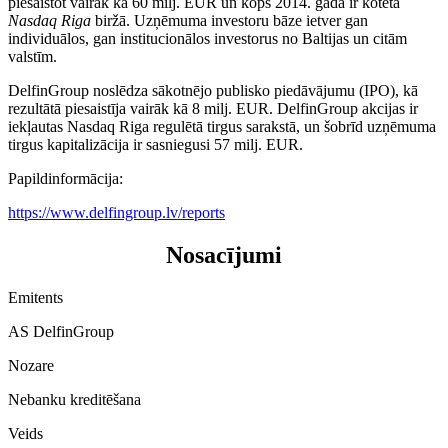
piesaistot vairāk kā 60 milj. EUR un kopš 2014. gada ir kotēta
Nasdaq Riga
biržā. Uzņēmuma investoru bāze ietver gan
individuālos, gan institucionālos investorus no Baltijas un citām
valstīm.
DelfinGroup noslēdza sākotnējo publisko piedāvājumu (IPO), kā
rezultātā piesaistīja vairāk kā 8 milj. EUR. DelfinGroup akcijas ir
iekļautas Nasdaq Riga regulētā tirgus sarakstā, un šobrīd uzņēmuma
tirgus kapitalizācija ir sasniegusi 57 milj. EUR.
Papildinformācija:
https://www.delfingroup.lv/reports
Nosacījumi
Emitents
AS DelfinGroup
Nozare
Nebanku kreditēšana
Veids