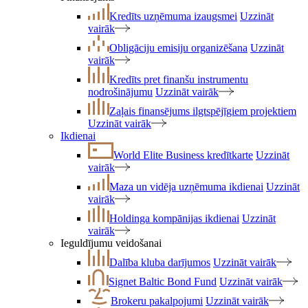
Kredīts uzņēmuma izaugsmei
Uzzināt
vairāk
Obligāciju emisiju organizēšana
Uzzināt
vairāk
Kredīts pret finanšu instrumentu
nodrošinājumu
Uzzināt vairāk
Zaļais finansējums ilgtspējīgiem projektiem
Uzzināt vairāk
Ikdienai
World Elite Business kredītkarte
Uzzināt
vairāk
Maza un vidēja uzņēmuma ikdienai
Uzzināt
vairāk
Holdinga kompānijas ikdienai
Uzzināt
vairāk
Ieguldījumu veidošanai
Dalība kluba darījumos
Uzzināt vairāk
Signet Baltic Bond Fund
Uzzināt vairāk
Brokeru pakalpojumi
Uzzināt vairāk