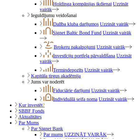
Holdinga kompānijas ikdienai
Uzzināt
vairāk
Ieguldījumu veidošanai
Dalība kluba darījumos
Uzzināt vairāk
Signet Baltic Bond Fund
Uzzināt vairāk
Brokeru pakalpojumi
Uzzināt vairāk
Investīciju portfeļa pārvaldīšana
Uzzināt
vairāk
Termiņdepozīts
Uzzināt vairāk
Kapitāla tirgus akadēmija
Jums var noderēt
Fiduciārie darījumi
Uzzināt vairāk
Individuālā seifa noma
Uzzināt vairāk
Kur investēt
?
SBBF Fonds
Aktualitātes
Par Mums
Par Signet Bank
Par mums
UZZINĀT VAIRĀK