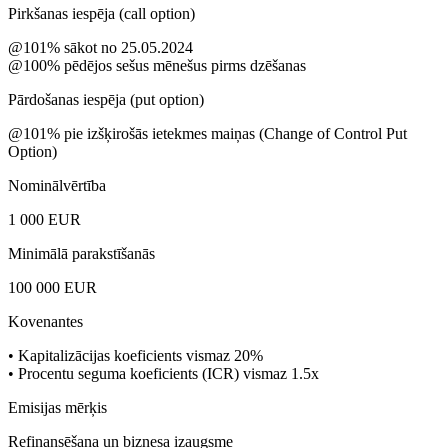
Pirkšanas iespēja (call option)
@101% sākot no 25.05.2024
@100% pēdējos sešus mēnešus pirms dzēšanas
Pārdošanas iespēja (put option)
@101% pie izšķirošās ietekmes maiņas (Change of Control Put
Option)
Nominālvērtība
1 000 EUR
Minimālā parakstīšanās
100 000 EUR
Kovenantes
• Kapitalizācijas koeficients vismaz 20%
• Procentu seguma koeficients (ICR) vismaz 1.5x
Emisijas mērķis
Refinansēšana un biznesa izaugsme