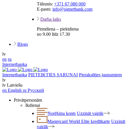
Tālrunis:
+371 67 080 000
E-pasts:
info@signetbank.com
Darba laiks
Pirmdiena – piektdiena
no 9.00 līdz 17.30
Blogs
lv
en
ru
Internetbanka
Internetbanka
PIETEIKTIES SARUNAI
Pierakstīties jaunumiem
lv
lv
Latviešu
en
English
ru
Русский
Privātpersonām
Ikdienai
Norēķinu konts
Uzzināt vairāk
Mastercard World Elite kredītkarte
Uzzināt
vairāk