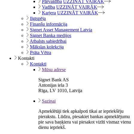
Pārvaldība
UZZINĀT VAIRĀK
Vadība
UZZINĀT VAIRĀK
Karjera
UZZINĀT VAIRĀK
Ilgtspēja
Finanšu informācija
Signet Asset Management Latvia
Signet Banka medijos
Atbalsts sabiedrībai
Mākslas kolekcija
Prāta Vētra
Kontakti
Kontakti
Mūsu adrese
Signet Bank AS
Antonijas iela 3
Rīga, LV 1010, Latvija
Saziņai
Apmeklētāji tiek apkalpoti tikai ar iepriekšēju
pierakstu. Lūdzu, piesakiet bankas apmeklējumu
pie sava baņķiera vai piesakot vizīti vismaz vienu
dienu iepriekš.