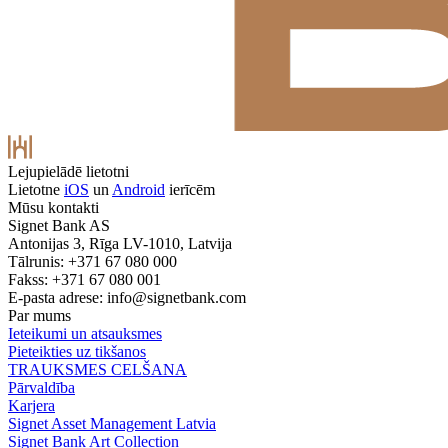
Lejupielādē lietotni
Lietotne
iOS
un
Android
ierīcēm
Mūsu kontakti
Signet Bank AS
Antonijas 3, Rīga LV-1010, Latvija
Tālrunis: +371 67 080 000
Fakss: +371 67 080 001
E-pasta adrese:
info@signetbank.com
Par mums
Ieteikumi un atsauksmes
Pieteikties uz tikšanos
TRAUKSMES CELŠANA
Pārvaldība
Karjera
Signet Asset Management Latvia
Signet Bank Art Collection