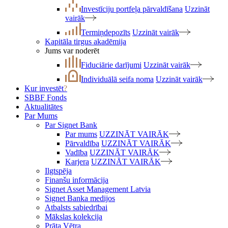
Investīciju portfeļa pārvaldīšana
Uzzināt
vairāk
Termiņdepozīts
Uzzināt vairāk
Kapitāla tirgus akadēmija
Jums var noderēt
Fiduciārie darījumi
Uzzināt vairāk
Individuālā seifa noma
Uzzināt vairāk
Kur investēt
?
SBBF Fonds
Aktualitātes
Par Mums
Par Signet Bank
Par mums
UZZINĀT VAIRĀK
Pārvaldība
UZZINĀT VAIRĀK
Vadība
UZZINĀT VAIRĀK
Karjera
UZZINĀT VAIRĀK
Ilgtspēja
Finanšu informācija
Signet Asset Management Latvia
Signet Banka medijos
Atbalsts sabiedrībai
Mākslas kolekcija
Prāta Vētra