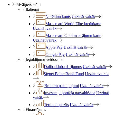
Privātpersonām
Ikdienai
Norēķinu konts
Uzzināt vairāk
Mastercard World Elite kredītkarte
Uzzināt vairāk
Mastercard Gold maksājumu karte
Uzzināt vairāk
Apple Pay
Uzzināt vairāk
Google Pay
Uzzināt vairāk
Ieguldījumu veidošanai
Dalība kluba darījumos
Uzzināt vairāk
Signet Baltic Bond Fund
Uzzināt vairāk
Brokeru pakalpojumi
Uzzināt vairāk
Investīciju portfeļa pārvaldīšana
Uzzināt
vairāk
Termiņdepozīts
Uzzināt vairāk
Finansējums