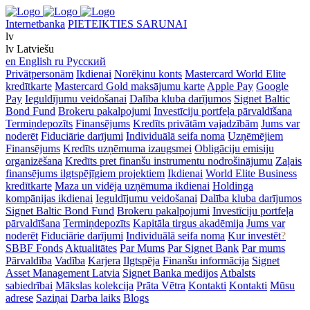
Internetbanka
PIETEIKTIES SARUNAI
lv
lv
Latviešu
en
English
ru
Русский
Privātpersonām
Ikdienai
Norēķinu konts
Mastercard World Elite
kredītkarte
Mastercard Gold maksājumu karte
Apple Pay
Google
Pay
Ieguldījumu veidošanai
Dalība kluba darījumos
Signet Baltic
Bond Fund
Brokeru pakalpojumi
Investīciju portfeļa pārvaldīšana
Termiņdepozīts
Finansējums
Kredīts privātām vajadzībām
Jums var
noderēt
Fiduciārie darījumi
Individuālā seifa noma
Uzņēmējiem
Finansējums
Kredīts uzņēmuma izaugsmei
Obligāciju emisiju
organizēšana
Kredīts pret finanšu instrumentu nodrošinājumu
Zaļais
finansējums ilgtspējīgiem projektiem
Ikdienai
World Elite Business
kredītkarte
Maza un vidēja uzņēmuma ikdienai
Holdinga
kompānijas ikdienai
Ieguldījumu veidošanai
Dalība kluba darījumos
Signet Baltic Bond Fund
Brokeru pakalpojumi
Investīciju portfeļa
pārvaldīšana
Termiņdepozīts
Kapitāla tirgus akadēmija
Jums var
noderēt
Fiduciārie darījumi
Individuālā seifa noma
Kur investēt
?
SBBF Fonds
Aktualitātes
Par Mums
Par Signet Bank
Par mums
Pārvaldība
Vadība
Karjera
Ilgtspēja
Finanšu informācija
Signet
Asset Management Latvia
Signet Banka medijos
Atbalsts
sabiedrībai
Mākslas kolekcija
Prāta Vētra
Kontakti
Kontakti
Mūsu
adrese
Saziņai
Darba laiks
Blogs