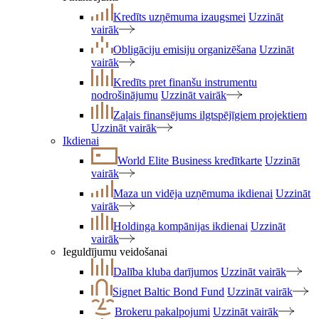
Kredīts uzņēmuma izaugsmei
Uzzināt
vairāk
Obligāciju emisiju organizēšana
Uzzināt
vairāk
Kredīts pret finanšu instrumentu
nodrošinājumu
Uzzināt vairāk
Zaļais finansējums ilgtspējīgiem projektiem
Uzzināt vairāk
Ikdienai
World Elite Business kredītkarte
Uzzināt
vairāk
Maza un vidēja uzņēmuma ikdienai
Uzzināt
vairāk
Holdinga kompānijas ikdienai
Uzzināt
vairāk
Ieguldījumu veidošanai
Dalība kluba darījumos
Uzzināt vairāk
Signet Baltic Bond Fund
Uzzināt vairāk
Brokeru pakalpojumi
Uzzināt vairāk