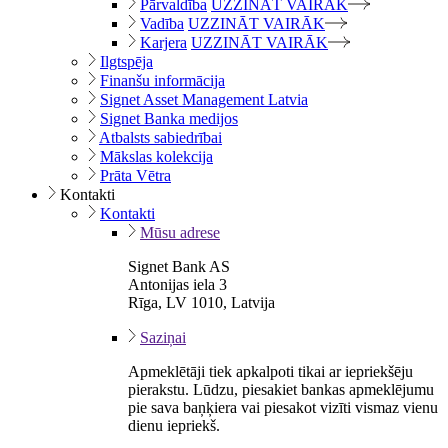
Pārvaldība
UZZINĀT VAIRĀK
Vadība
UZZINĀT VAIRĀK
Karjera
UZZINĀT VAIRĀK
Ilgtspēja
Finanšu informācija
Signet Asset Management Latvia
Signet Banka medijos
Atbalsts sabiedrībai
Mākslas kolekcija
Prāta Vētra
Kontakti
Kontakti
Mūsu adrese
Signet Bank AS
Antonijas iela 3
Rīga, LV 1010, Latvija
Saziņai
Apmeklētāji tiek apkalpoti tikai ar iepriekšēju
pierakstu. Lūdzu, piesakiet bankas apmeklējumu
pie sava baņķiera vai piesakot vizīti vismaz vienu
dienu iepriekš.