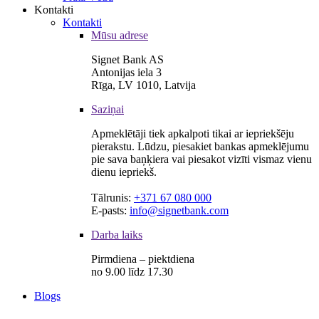
Kontakti
Kontakti
Mūsu adrese
Signet Bank AS
Antonijas iela 3
Rīga, LV 1010, Latvija
Saziņai
Apmeklētāji tiek apkalpoti tikai ar iepriekšēju
pierakstu. Lūdzu, piesakiet bankas apmeklējumu
pie sava baņķiera vai piesakot vizīti vismaz vienu
dienu iepriekš.
Tālrunis:
+371 67 080 000
E-pasts:
info@signetbank.com
Darba laiks
Pirmdiena – piektdiena
no 9.00 līdz 17.30
Blogs