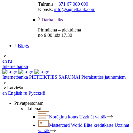
Tālrunis:
+371 67 080 000
E-pasts:
info@signetbank.com
Darba laiks
Pirmdiena – piektdiena
no 9.00 līdz 17.30
Blogs
lv
en
ru
Internetbanka
Internetbanka
PIETEIKTIES SARUNAI
Pierakstīties jaunumiem
lv
lv
Latviešu
en
English
ru
Русский
Privātpersonām
Ikdienai
Norēķinu konts
Uzzināt vairāk
Mastercard World Elite kredītkarte
Uzzināt
vairāk