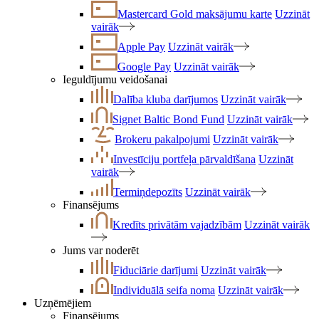
Mastercard Gold maksājumu karte
Uzzināt
vairāk
Apple Pay
Uzzināt vairāk
Google Pay
Uzzināt vairāk
Ieguldījumu veidošanai
Dalība kluba darījumos
Uzzināt vairāk
Signet Baltic Bond Fund
Uzzināt vairāk
Brokeru pakalpojumi
Uzzināt vairāk
Investīciju portfeļa pārvaldīšana
Uzzināt
vairāk
Termiņdepozīts
Uzzināt vairāk
Finansējums
Kredīts privātām vajadzībām
Uzzināt vairāk
Jums var noderēt
Fiduciārie darījumi
Uzzināt vairāk
Individuālā seifa noma
Uzzināt vairāk
Uzņēmējiem
Finansējums