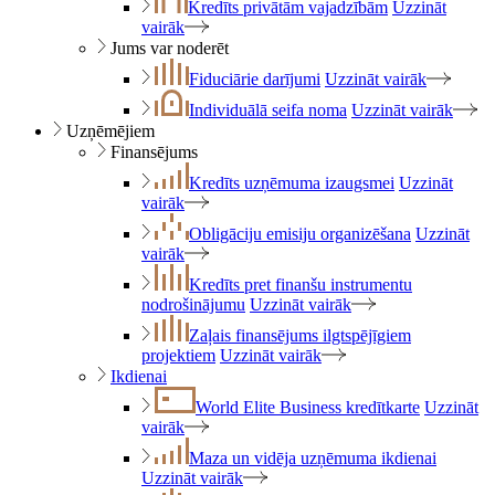
Kredīts privātām vajadzībām
Uzzināt
vairāk
Jums var noderēt
Fiduciārie darījumi
Uzzināt vairāk
Individuālā seifa noma
Uzzināt vairāk
Uzņēmējiem
Finansējums
Kredīts uzņēmuma izaugsmei
Uzzināt
vairāk
Obligāciju emisiju organizēšana
Uzzināt
vairāk
Kredīts pret finanšu instrumentu
nodrošinājumu
Uzzināt vairāk
Zaļais finansējums ilgtspējīgiem
projektiem
Uzzināt vairāk
Ikdienai
World Elite Business kredītkarte
Uzzināt
vairāk
Maza un vidēja uzņēmuma ikdienai
Uzzināt vairāk