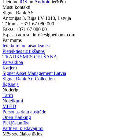
Lietotne
iOS
un
Android
ierīcēm
Mūsu kontakti
Signet Bank AS
Antonijas 3, Rīga LV-1010, Latvija
Tālrunis: +371 67 080 000
Fakss: +371 67 080 001
E-pasta adrese:
info@signetbank.com
Par mums
Ieteikumi un atsauksmes
Pieteikties uz tikšanos
TRAUKSMES CELŠANA
Pārvaldība
Karjera
Signet Asset Management Latvia
Signet Bank Art Collection
Ilgtspēja
Noderīgi
Tarifi
Noteikumi
MIFID
Personas datu apstrāde
Open Banking
Piekļūstamība
Partneru piedāvājumi
Mēs sociālajos tīklos