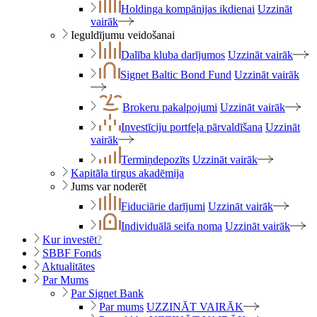
Holdinga kompānijas ikdienai
Uzzināt
vairāk
Ieguldījumu veidošanai
Dalība kluba darījumos
Uzzināt vairāk
Signet Baltic Bond Fund
Uzzināt vairāk
Brokeru pakalpojumi
Uzzināt vairāk
Investīciju portfeļa pārvaldīšana
Uzzināt
vairāk
Termiņdepozīts
Uzzināt vairāk
Kapitāla tirgus akadēmija
Jums var noderēt
Fiduciārie darījumi
Uzzināt vairāk
Individuālā seifa noma
Uzzināt vairāk
Kur investēt
?
SBBF Fonds
Aktualitātes
Par Mums
Par Signet Bank
Par mums
UZZINĀT VAIRĀK