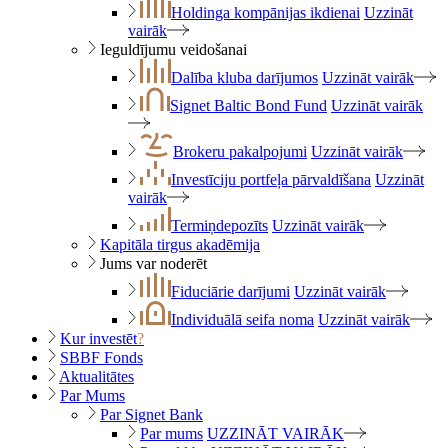
Holdinga kompānijas ikdienai
Uzzināt
vairāk
Ieguldījumu veidošanai
Dalība kluba darījumos
Uzzināt vairāk
Signet Baltic Bond Fund
Uzzināt vairāk
Brokeru pakalpojumi
Uzzināt vairāk
Investīciju portfeļa pārvaldīšana
Uzzināt
vairāk
Termiņdepozīts
Uzzināt vairāk
Kapitāla tirgus akadēmija
Jums var noderēt
Fiduciārie darījumi
Uzzināt vairāk
Individuālā seifa noma
Uzzināt vairāk
Kur investēt
?
SBBF Fonds
Aktualitātes
Par Mums
Par Signet Bank
Par mums
UZZINĀT VAIRĀK