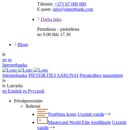
Tālrunis:
+371 67 080 000
E-pasts:
info@signetbank.com
Darba laiks
Pirmdiena – piektdiena
no 9.00 līdz 17.30
Blogs
lv
en
ru
Internetbanka
Internetbanka
PIETEIKTIES SARUNAI
Pierakstīties jaunumiem
lv
lv
Latviešu
en
English
ru
Русский
Privātpersonām
Ikdienai
Norēķinu konts
Uzzināt vairāk
Mastercard World Elite kredītkarte
Uzzināt
vairāk