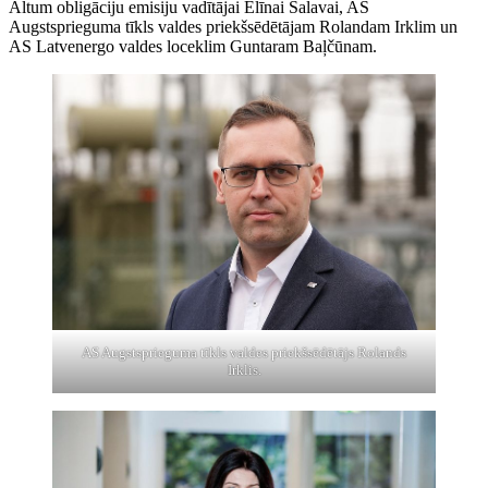
Altum obligāciju emisiju vadītājai Elīnai Salavai, AS
Augstsprieguma tīkls valdes priekšsēdētājam Rolandam Irklim un
AS Latvenergo valdes loceklim Guntaram Baļčūnam.
AS Augstsprieguma tīkls valdes priekšsēdētājs Rolands
Irklis.