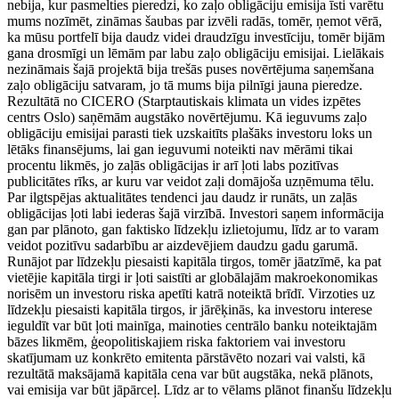
nebija, kur pasmelties pieredzi, ko zaļo obligāciju emisija īsti varētu
mums nozīmēt, zināmas šaubas par izvēli radās, tomēr, ņemot vērā,
ka mūsu portfelī bija daudz videi draudzīgu investīciju, tomēr bijām
gana drosmīgi un lēmām par labu zaļo obligāciju emisijai. Lielākais
nezināmais šajā projektā bija trešās puses novērtējuma saņemšana
zaļo obligāciju satvaram, jo tā mums bija pilnīgi jauna pieredze.
Rezultātā no CICERO (Starptautiskais klimata un vides izpētes
centrs Oslo) saņēmām augstāko novērtējumu. Kā ieguvums zaļo
obligāciju emisijai parasti tiek uzskaitīts plašāks investoru loks un
lētāks finansējums, lai gan ieguvumi noteikti nav mērāmi tikai
procentu likmēs, jo zaļās obligācijas ir arī ļoti labs pozitīvas
publicitātes rīks, ar kuru var veidot zaļi domājoša uzņēmuma tēlu.
Par ilgtspējas aktualitātes tendenci jau daudz ir runāts, un zaļās
obligācijas ļoti labi iederas šajā virzībā. Investori saņem informācija
gan par plānoto, gan faktisko līdzekļu izlietojumu, līdz ar to varam
veidot pozitīvu sadarbību ar aizdevējiem daudzu gadu garumā.
Runājot par līdzekļu piesaisti kapitāla tirgos, tomēr jāatzīmē, ka pat
vietējie kapitāla tirgi ir ļoti saistīti ar globālajām makroekonomikas
norisēm un investoru riska apetīti katrā noteiktā brīdī. Virzoties uz
līdzekļu piesaisti kapitāla tirgos, ir jārēķinās, ka investoru interese
ieguldīt var būt ļoti mainīga, mainoties centrālo banku noteiktajām
bāzes likmēm, ģeopolitiskajiem riska faktoriem vai investoru
skatījumam uz konkrēto emitenta pārstāvēto nozari vai valsti, kā
rezultātā maksājamā kapitāla cena var būt augstāka, nekā plānots,
vai emisija var būt jāpārceļ. Līdz ar to vēlams plānot finanšu līdzekļu