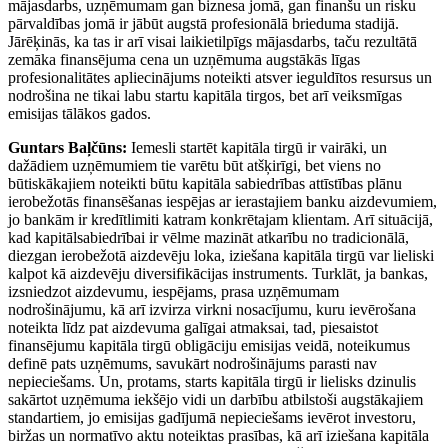
mājasdarbs, uzņēmumam gan biznesa jomā, gan finanšu un risku
pārvaldības jomā ir jābūt augstā profesionālā brieduma stadijā.
Jārēķinās, ka tas ir arī visai laikietilpīgs mājasdarbs, taču rezultātā
zemāka finansējuma cena un uzņēmuma augstākās līgas
profesionalitātes apliecinājums noteikti atsver ieguldītos resursus un
nodrošina ne tikai labu startu kapitāla tirgos, bet arī veiksmīgas
emisijas tālākos gados.
Guntars Baļčūns:
Iemesli startēt kapitāla tirgū ir vairāki, un
dažādiem uzņēmumiem tie varētu būt atšķirīgi, bet viens no
būtiskākajiem noteikti būtu kapitāla sabiedrības attīstības plānu
ierobežotās finansēšanas iespējas ar ierastajiem banku aizdevumiem,
jo bankām ir kredītlimiti katram konkrētajam klientam. Arī situācijā,
kad kapitālsabiedrībai ir vēlme mazināt atkarību no tradicionālā,
diezgan ierobežotā aizdevēju loka, iziešana kapitāla tirgū var lieliski
kalpot kā aizdevēju diversifikācijas instruments. Turklāt, ja bankas,
izsniedzot aizdevumu, iespējams, prasa uzņēmumam
nodrošinājumu, kā arī izvirza virkni nosacījumu, kuru ievērošana
noteikta līdz pat aizdevuma galīgai atmaksai, tad, piesaistot
finansējumu kapitāla tirgū obligāciju emisijas veidā, noteikumus
definē pats uzņēmums, savukārt nodrošinājums parasti nav
nepieciešams. Un, protams, starts kapitāla tirgū ir lielisks dzinulis
sakārtot uzņēmuma iekšējo vidi un darbību atbilstoši augstākajiem
standartiem, jo emisijas gadījumā nepieciešams ievērot investoru,
biržas un normatīvo aktu noteiktas prasības, kā arī iziešana kapitāla