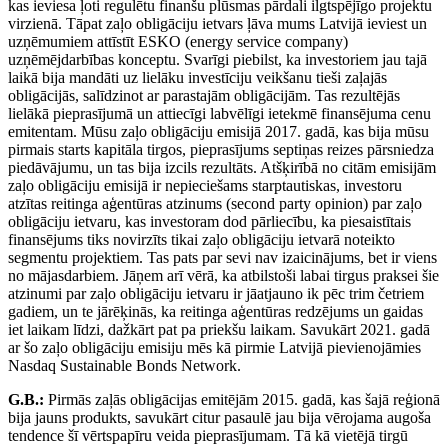
kas ieviesa ļoti regulētu finanšu plūsmas pārdali ilgtspējīgo projektu
virzienā. Tāpat zaļo obligāciju ietvars ļāva mums Latvijā ieviest un
uzņēmumiem attīstīt ESKO (energy service company)
uzņēmējdarbības konceptu. Svarīgi piebilst, ka investoriem jau tajā
laikā bija mandāti uz lielāku investīciju veikšanu tieši zaļajās
obligācijās, salīdzinot ar parastajām obligācijām. Tas rezultējās
lielākā pieprasījumā un attiecīgi labvēlīgi ietekmē finansējuma cenu
emitentam. Mūsu zaļo obligāciju emisijā 2017. gadā, kas bija mūsu
pirmais starts kapitāla tirgos, pieprasījums septiņas reizes pārsniedza
piedāvājumu, un tas bija izcils rezultāts. Atšķirībā no citām emisijām
zaļo obligāciju emisijā ir nepieciešams starptautiskas, investoru
atzītas reitinga aģentūras atzinums (second party opinion) par zaļo
obligāciju ietvaru, kas investoram dod pārliecību, ka piesaistītais
finansējums tiks novirzīts tikai zaļo obligāciju ietvarā noteikto
segmentu projektiem. Tas pats par sevi nav izaicinājums, bet ir viens
no mājasdarbiem. Jāņem arī vērā, ka atbilstoši labai tirgus praksei šie
atzinumi par zaļo obligāciju ietvaru ir jāatjauno ik pēc trim četriem
gadiem, un te jārēķinās, ka reitinga aģentūras redzējums un gaidas
iet laikam līdzi, dažkārt pat pa priekšu laikam. Savukārt 2021. gadā
ar šo zaļo obligāciju emisiju mēs kā pirmie Latvijā pievienojāmies
Nasdaq Sustainable Bonds Network.
G.B.:
Pirmās zaļās obligācijas emitējām 2015. gadā, kas šajā reģionā
bija jauns produkts, savukārt citur pasaulē jau bija vērojama augoša
tendence šī vērtspapīru veida pieprasījumam. Tā kā vietējā tirgū