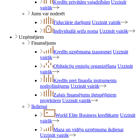
Kredīts privātām vajadzībām
Uzzināt
vairāk
Jums var noderēt
Fiduciārie darījumi
Uzzināt vairāk
Individuālā seifa noma
Uzzināt vairāk
Uzņēmējiem
Finansējums
Kredīts uzņēmuma izaugsmei
Uzzināt
vairāk
Obligāciju emisiju organizēšana
Uzzināt
vairāk
Kredīts pret finanšu instrumentu
nodrošinājumu
Uzzināt vairāk
Zaļais finansējums ilgtspējīgiem
projektiem
Uzzināt vairāk
Ikdienai
World Elite Business kredītkarte
Uzzināt
vairāk
Maza un vidēja uzņēmuma ikdienai
Uzzināt vairāk