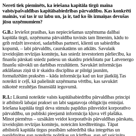
Nereti tiek pieminēts, ka ieiešana kapitāla tirgū maina
valsts/pašvaldības
kapitālsabiedrības pārvaldību. Kas
konkrēti
mainās, vai tas ir uz labu un,
ja ir, tad ko šīs izmaiņas devušas
jūsu
uzņēmumiem?
G.B.:
Ieviešot prasības, kas nepieciešamas uzņēmuma dalībai
kapitāla tirgū, uzņēmuma pārvaldība tuvinās tam līmenim, kādu to
grib redzēt investori, sadarbības partneri, klienti un sabiedrība
kopumā, – labi pārvaldīts, caurskatāms un atklāts. Savulaik
izveidojām revīzijas komiteju, kas sniedz investoriem pārliecību, ka
finanšu pārskati sniedz patiesu un skaidru priekšstatu par Latvenergo
finanšu stāvokli un darbības rezultātiem. Savukārt informācijas
atklāšanas ziņā tā ir skaidra disciplīna ar pilnīgi jaunām,
formalizētām praksēm – kāda informācija kad un kur jāatklāj.Tas
noteikti ir ceļš, kā palielināt uzņēmuma vērtību, kas savukārt
nākotnē rezultējas finansiālā ieguvumā.
R.I.:
Likumā noteiktie valsts kapitālsabiedrību pārvaldības principi
ir atbilstoši labajai praksei un labi sagatavoja obligāciju emisijai.
Ieiešana kapitāla tirgū deva stimulu papildus pilnveidot korporatīvo
pārvaldību, un publiski pieejamā informācija kļuva vēl plašāka.
Minot piemērus – uzsākām veidot korporatīvās pārvaldības pārskatu,
izveidojām revīzijas komiteju, noteicām kredītreitingu. Tāpat
atbilstoši kapitāla tirgus prasībām sabiedrībā tika integrētas un
papildinātas gan noteiktās politikas un kārtības, gan arī veicināta