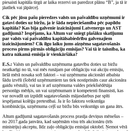
piesaisti kapitāla tirgū ar laika rezervi un paredzot plānu “B”, ja tā ir
jāatliek vai jāpārceļ.
Cik pēc jūsu pašu pieredzes valsts un
pašvaldību uzņēmumi ir
gatavi doties
uz biržu, ja ir šāda nepieciešamība pēc
papildu
kapitāla? Kas bija galvenie
izaicinājumi Latvenergo un AST
gadījumā? Iespējams, ka Altum var sniegt
plašāku skatījumu
par valsts vai pašvaldību kapitālsabiedrību galvenajiem
izaicinājumiem? Cik ilgu laiku
jums aizņēma sagatavošanās
process
pirms pirmās obligāciju emisijas? Vai
tā ir taisnība, ka
katra nākamā emisija ir vienkāršāka?
E.S.:
Valsts un pašvaldību uzņēmuma gatavību doties uz biržu
neatkarīgi no tā, vai mēs runājam par obligāciju vai akciju emisiju,
lielā mērā nosaka soft faktori – vai uzņēmuma akcionāri atbalsta
šādu izvēli (šobrīd uzņēmumiem tas tiek nostiprināts caur akcionāra
gaidu vēstuli), vai tas ir arī uzņēmuma valdes priekšsēdētāja
personīgs mērķis, un vai uzņēmumam ir kompetenti finansisti, kas
var novadīt un izpildīt sagatavošanās mājasdarbus par spīti
iespējamai kolēģu pretestībai. Ja ir šo faktoru veiksmīga
kombinācija, uzņēmuma ceļš uz biržu būs veiksmīgs un gana ātrs.
Altum gadījumā sagatavošanās process prasīja deviņus mēnešus –
no 2017.gada janvāra, kad saņēmām visu trīs akcionāru (trīs
ministriju) akceptu, līdz zaļo obligāciju emisijai oktobrī. Ņemot vērā