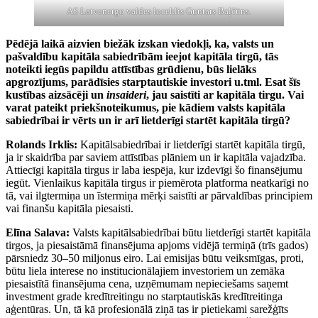
AS Latvenergo valdes loceklis Guntars Baļčūns.
Pēdējā laikā aizvien biežāk izskan viedokļi, ka, valsts un
pašvaldību kapitāla sabiedrībām ieejot kapitāla tirgū,
tās
noteikti iegūs papildu attīstības
grūdienu, būs lielāks
apgrozījums, parādīsies starptautiskie investori u.tml.
Esat šīs
kustības aizsācēji un
insaideri
,
jau saistīti ar kapitāla tirgu. Vai
varat
pateikt priekšnoteikumus, pie kādiem
valsts kapitāla
sabiedrībai ir vērts un
ir arī lietderīgi startēt kapitāla tirgū?
Rolands Irklis:
Kapitālsabiedrībai ir lietderīgi startēt kapitāla tirgū,
ja ir skaidrība par saviem attīstības plāniem un ir kapitāla vajadzība.
Attiecīgi kapitāla tirgus ir laba iespēja, kur izdevīgi šo finansējumu
iegūt. Vienlaikus kapitāla tirgus ir piemērota platforma neatkarīgi no
tā, vai ilgtermiņa un īstermiņa mērķi saistīti ar pārvaldības principiem
vai finanšu kapitāla piesaisti.
Elīna Salava:
Valsts kapitālsabiedrībai būtu lietderīgi startēt kapitāla
tirgos, ja piesaistāmā finansējuma apjoms vidējā termiņā (trīs gados)
pārsniedz 30–50 miljonus eiro. Lai emisijas būtu veiksmīgas, proti,
būtu liela interese no institucionālajiem investoriem un zemāka
piesaistītā finansējuma cena, uzņēmumam nepieciešams saņemt
investment grade kredītreitingu no starptautiskās kredītreitinga
aģentūras. Un, tā kā profesionālā ziņā tas ir pietiekami sarežģīts