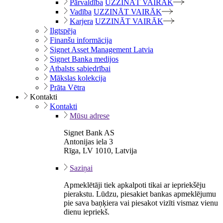
Pārvaldība
UZZINĀT VAIRĀK
Vadība
UZZINĀT VAIRĀK
Karjera
UZZINĀT VAIRĀK
Ilgtspēja
Finanšu informācija
Signet Asset Management Latvia
Signet Banka medijos
Atbalsts sabiedrībai
Mākslas kolekcija
Prāta Vētra
Kontakti
Kontakti
Mūsu adrese
Signet Bank AS
Antonijas iela 3
Rīga, LV 1010, Latvija
Saziņai
Apmeklētāji tiek apkalpoti tikai ar iepriekšēju
pierakstu. Lūdzu, piesakiet bankas apmeklējumu
pie sava baņķiera vai piesakot vizīti vismaz vienu
dienu iepriekš.