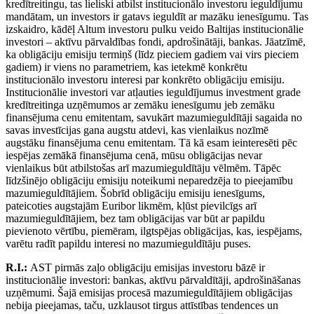
kredītreitingu, tas lieliski atbilst institucionālo investoru ieguldījumu
mandātam, un investors ir gatavs ieguldīt ar mazāku ienesīgumu. Tas
izskaidro, kādēļ Altum investoru pulku veido Baltijas institucionālie
investori – aktīvu pārvaldības fondi, apdrošinātāji, bankas. Jāatzīmē,
ka obligāciju emisiju termiņš (līdz pieciem gadiem vai virs pieciem
gadiem) ir viens no parametriem, kas ietekmē konkrētu
institucionālo investoru interesi par konkrēto obligāciju emisiju.
Institucionālie investori var atļauties ieguldījumus investment grade
kredītreitinga uzņēmumos ar zemāku ienesīgumu jeb zemāku
finansējuma cenu emitentam, savukārt mazumieguldītāji sagaida no
savas investīcijas gana augstu atdevi, kas vienlaikus nozīmē
augstāku finansējuma cenu emitentam. Tā kā esam ieinteresēti pēc
iespējas zemākā finansējuma cenā, mūsu obligācijas nevar
vienlaikus būt atbilstošas arī mazumieguldītāju vēlmēm. Tāpēc
līdzšinējo obligāciju emisiju noteikumi neparedzēja to pieejamību
mazumieguldītājiem. Šobrīd obligāciju emisiju ienesīgums,
pateicoties augstajām Euribor likmēm, kļūst pievilcīgs arī
mazumieguldītājiem, bez tam obligācijas var būt ar papildu
pievienoto vērtību, piemēram, ilgtspējas obligācijas, kas, iespējams,
varētu radīt papildu interesi no mazumieguldītāju puses.
R.I.:
AST pirmās zaļo obligāciju emisijas investoru bāzē ir
institucionālie investori: bankas, aktīvu pārvaldītāji, apdrošināšanas
uzņēmumi. Šajā emisijas procesā mazumieguldītājiem obligācijas
nebija pieejamas, taču, uzklausot tirgus attīstības tendences un