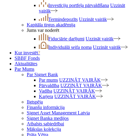
Investīciju portfeļa pārvaldīšana
Uzzināt
vairāk
Termiņdepozīts
Uzzināt vairāk
Kapitāla tirgus akadēmija
Jums var noderēt
Fiduciārie darījumi
Uzzināt vairāk
Individuālā seifa noma
Uzzināt vairāk
Kur investēt
?
SBBF Fonds
Aktualitātes
Par Mums
Par Signet Bank
Par mums
UZZINĀT VAIRĀK
Pārvaldība
UZZINĀT VAIRĀK
Vadība
UZZINĀT VAIRĀK
Karjera
UZZINĀT VAIRĀK
Ilgtspēja
Finanšu informācija
Signet Asset Management Latvia
Signet Banka medijos
Atbalsts sabiedrībai
Mākslas kolekcija
Prāta Vētra