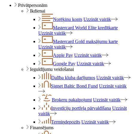
Privātpersonām
Ikdienai
Norēķinu konts
Uzzināt vairāk
Mastercard World Elite kredītkarte
Uzzināt vairāk
Mastercard Gold maksājumu karte
Uzzināt vairāk
Apple Pay
Uzzināt vairāk
Google Pay
Uzzināt vairāk
Ieguldījumu veidošanai
Dalība kluba darījumos
Uzzināt vairāk
Signet Baltic Bond Fund
Uzzināt vairāk
Brokeru pakalpojumi
Uzzināt vairāk
Investīciju portfeļa pārvaldīšana
Uzzināt
vairāk
Termiņdepozīts
Uzzināt vairāk
Finansējums