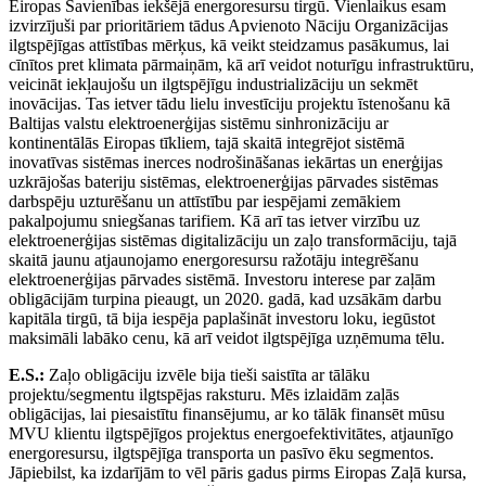
Eiropas Savienības iekšējā energoresursu tirgū. Vienlaikus esam
izvirzījuši par prioritāriem tādus Apvienoto Nāciju Organizācijas
ilgtspējīgas attīstības mērķus, kā veikt steidzamus pasākumus, lai
cīnītos pret klimata pārmaiņām, kā arī veidot noturīgu infrastruktūru,
veicināt iekļaujošu un ilgtspējīgu industrializāciju un sekmēt
inovācijas. Tas ietver tādu lielu investīciju projektu īstenošanu kā
Baltijas valstu elektroenerģijas sistēmu sinhronizāciju ar
kontinentālās Eiropas tīkliem, tajā skaitā integrējot sistēmā
inovatīvas sistēmas inerces nodrošināšanas iekārtas un enerģijas
uzkrājošas bateriju sistēmas, elektroenerģijas pārvades sistēmas
darbspēju uzturēšanu un attīstību par iespējami zemākiem
pakalpojumu sniegšanas tarifiem. Kā arī tas ietver virzību uz
elektroenerģijas sistēmas digitalizāciju un zaļo transformāciju, tajā
skaitā jaunu atjaunojamo energoresursu ražotāju integrēšanu
elektroenerģijas pārvades sistēmā. Investoru interese par zaļām
obligācijām turpina pieaugt, un 2020. gadā, kad uzsākām darbu
kapitāla tirgū, tā bija iespēja paplašināt investoru loku, iegūstot
maksimāli labāko cenu, kā arī veidot ilgtspējīga uzņēmuma tēlu.
E.S.:
Zaļo obligāciju izvēle bija tieši saistīta ar tālāku
projektu/segmentu ilgtspējas raksturu. Mēs izlaidām zaļās
obligācijas, lai piesaistītu finansējumu, ar ko tālāk finansēt mūsu
MVU klientu ilgtspējīgos projektus energoefektivitātes, atjaunīgo
energoresursu, ilgtspējīga transporta un pasīvo ēku segmentos.
Jāpiebilst, ka izdarījām to vēl pāris gadus pirms Eiropas Zaļā kursa,