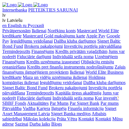
Internetbanka
PIETEIKTIES SARUNAI
lv
lv
Latviešu
en
English
ru
Русский
Privātpersonām
Ikdienai
Norēķinu konts
Mastercard World Elite
kredītkarte
Mastercard Gold maksājumu karte
Apple Pay
Google
Pay
Ieguldījumu veidošanai
Dalība kluba darījumos
Signet Baltic
Bond Fund
Brokeru pakalpojumi
Investīciju portfeļa pārvaldīšana
Termiņdepozīts
Finansējums
Kredīts privātām vajadzībām
Jums var
noderēt
Fiduciārie darījumi
Individuālā seifa noma
Uzņēmējiem
Finansējums
Kredīts uzņēmuma izaugsmei
Obligāciju emisiju
organizēšana
Kredīts pret finanšu instrumentu nodrošinājumu
Zaļais
finansējums ilgtspējīgiem projektiem
Ikdienai
World Elite Business
kredītkarte
Maza un vidēja uzņēmuma ikdienai
Holdinga
kompānijas ikdienai
Ieguldījumu veidošanai
Dalība kluba darījumos
Signet Baltic Bond Fund
Brokeru pakalpojumi
Investīciju portfeļa
pārvaldīšana
Termiņdepozīts
Kapitāla tirgus akadēmija
Jums var
noderēt
Fiduciārie darījumi
Individuālā seifa noma
Kur investēt
?
SBBF Fonds
Aktualitātes
Par Mums
Par Signet Bank
Par mums
Pārvaldība
Vadība
Karjera
Ilgtspēja
Finanšu informācija
Signet
Asset Management Latvia
Signet Banka medijos
Atbalsts
sabiedrībai
Mākslas kolekcija
Prāta Vētra
Kontakti
Kontakti
Mūsu
adrese
Saziņai
Darba laiks
Blogs