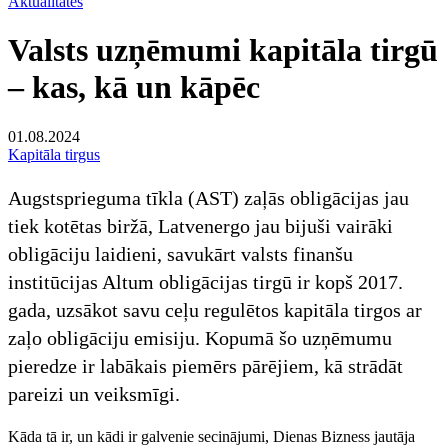
Aktualitātes
Valsts uzņēmumi kapitāla tirgū
– kas, kā un kāpēc
01.08.2024
Kapitāla tirgus
Augstsprieguma tīkla (AST) zaļās obligācijas jau
tiek kotētas biržā, Latvenergo jau bijuši vairāki
obligāciju laidieni, savukārt valsts finanšu
institūcijas Altum obligācijas tirgū ir kopš 2017.
gada, uzsākot savu ceļu regulētos kapitāla tirgos ar
zaļo obligāciju emisiju. Kopumā šo uzņēmumu
pieredze ir labākais piemērs pārējiem, kā strādāt
pareizi un veiksmīgi.
Kāda tā ir, un kādi ir galvenie secinājumi, Dienas Bizness jautāja