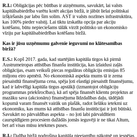
R.I.:
Obligācijas pēc būtības ir aizņēmums, savukārt, lai valsts
kapitālsabiedrība varētu kotēt akcijas biržā, ir jābūt lielai politiskai
izšķiršanās par labu šim solim. AST ir valsts nozīmes infrastruktūra,
kas 100% pieder valstij. Lai tiktu izskatīta opcija par akciju
kotēšanu, būtu nepieciešams tālāk virzīt politisko un ekonomisko
vīziju par kapitālsabiedrības kotēšanu biržā.
Kas ir jūsu uzņēmumu galvenie ieguvumi no klātesamības
biržā?
E.S.:
Kopš 2017. gada, kad startējām kapitāla tirgos kā pirmā
Austrumeiropas attīstības finanšu institūcija, kas izlaidusi zaļās
obligācijas, esam veikuši piecas regulāras obligāciju emisijas 85
miljonu eiro apmērā. No ekonomiskā aspekta mums tā ir zema
piesaistītā finansējuma cena, spēja ļoti elastīgi piesaistīt finansējumu,
kad ir labvēlīgi kapitāla tirgus apstākļi (izmantojot obligāciju
programmas priekšrocības), kā arī spēja finansēt klientu projektus ar
mazāku sava (akcionāru) finansējuma līdzdalības daļu, tādējādi
kopumā varam finansēt vairāk un plašāk, radot lielāku ietekmi uz
ekonomiku, kas mums kā attīstības finanšu institūcijai ir ļoti būtiski.
Savukārt no pārvaldības aspekta – no ļoti labi pārvaldītiem
caurspīdīgiem procesiem dažādās jomās ieguvēji ir ne tikai Altum,
bet arī visas mūsu ietekmes puses.
R.I.:
Dalība biržā nodrošina kapitāla pieejamību nākotnē un iespējas