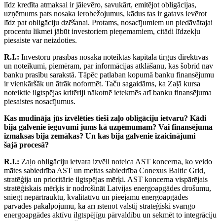
līdz kredīta atmaksai ir jāievēro, savukārt, emitējot obligācijas,
uzņēmums pats nosaka ierobežojumus, kādus tas ir gatavs ievērot
līdz pat obligāciju dzēšanai. Protams, nosacījumiem un piedāvātajai
procentu likmei jābūt investoriem pieņemamiem, citādi līdzekļu
piesaiste var neizdoties.
R.I.:
Investoru prasības nosaka noteiktas kapitāla tirgus direktīvas
un noteikumi, piemēram, par informācijas atklāšanu, kas šobrīd nav
banku prasību sarakstā. Tāpēc patlaban kopumā banku finansējumu
ir vienkāršāk un ātrāk noformēt. Taču sagaidāms, ka Zaļā kursa
noteiktie ilgtspējas kritēriji nākotnē ietekmēs arī banku finansējuma
piesaistes nosacījumus.
Kas mudināja jūs izvēlēties tieši zaļo
obligāciju ietvaru? Kādi
bija galvenie
ieguvumi jums kā uzņēmumam? Vai
finansējuma
izmaksas bija zemākas?
Un kas bija galvenie izaicinājumi
šajā
procesā?
R.I.:
Zaļo obligāciju ietvara izvēli noteica AST koncerna, ko veido
mātes sabiedrība AST un meitas sabiedrība Conexus Baltic Grid,
stratēģija un prioritārie ilgtspējas mērķi. AST koncerna vispārējais
stratēģiskais mērķis ir nodrošināt Latvijas energoapgādes drošumu,
sniegt nepārtrauktu, kvalitatīvu un pieejamu energoapgādes
pārvades pakalpojumu, kā arī īstenot valstij stratēģiski svarīgo
energoapgādes aktīvu ilgtspējīgu pārvaldību un sekmēt to integrāciju