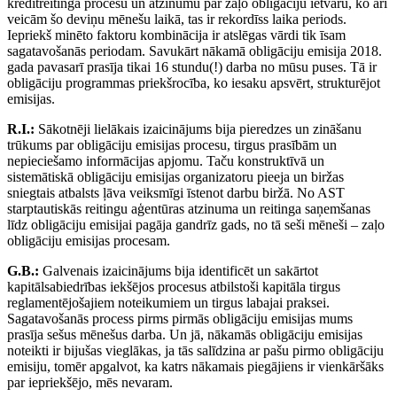
kredītreitinga procesu un atzinumu par zaļo obligāciju ietvaru, ko arī
veicām šo deviņu mēnešu laikā, tas ir rekordīss laika periods.
Iepriekš minēto faktoru kombinācija ir atslēgas vārdi tik īsam
sagatavošanās periodam. Savukārt nākamā obligāciju emisija 2018.
gada pavasarī prasīja tikai 16 stundu(!) darba no mūsu puses. Tā ir
obligāciju programmas priekšrocība, ko iesaku apsvērt, strukturējot
emisijas.
R.I.:
Sākotnēji lielākais izaicinājums bija pieredzes un zināšanu
trūkums par obligāciju emisijas procesu, tirgus prasībām un
nepieciešamo informācijas apjomu. Taču konstruktīvā un
sistemātiskā obligāciju emisijas organizatoru pieeja un biržas
sniegtais atbalsts ļāva veiksmīgi īstenot darbu biržā. No AST
starptautiskās reitingu aģentūras atzinuma un reitinga saņemšanas
līdz obligāciju emisijai pagāja gandrīz gads, no tā seši mēneši – zaļo
obligāciju emisijas procesam.
G.B.:
Galvenais izaicinājums bija identificēt un sakārtot
kapitālsabiedrības iekšējos procesus atbilstoši kapitāla tirgus
reglamentējošajiem noteikumiem un tirgus labajai praksei.
Sagatavošanās process pirms pirmās obligāciju emisijas mums
prasīja sešus mēnešus darba. Un jā, nākamās obligāciju emisijas
noteikti ir bijušas vieglākas, ja tās salīdzina ar pašu pirmo obligāciju
emisiju, tomēr apgalvot, ka katrs nākamais piegājiens ir vienkāršāks
par iepriekšējo, mēs nevaram.