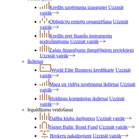
Kredīts uzņēmuma izaugsmei
Uzzināt
vairāk
Obligāciju emisiju organizēšana
Uzzināt
vairāk
Kredīts pret finanšu instrumentu
nodrošinājumu
Uzzināt vairāk
Zaļais finansējums ilgtspējīgiem projektiem
Uzzināt vairāk
Ikdienai
World Elite Business kredītkarte
Uzzināt
vairāk
Maza un vidēja uzņēmuma ikdienai
Uzzināt
vairāk
Holdinga kompānijas ikdienai
Uzzināt
vairāk
Ieguldījumu veidošanai
Dalība kluba darījumos
Uzzināt vairāk
Signet Baltic Bond Fund
Uzzināt vairāk
Brokeru pakalpojumi
Uzzināt vairāk