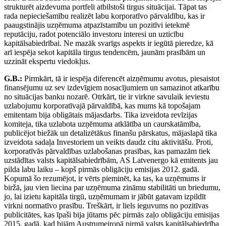
strukturēt aizdevuma portfeli atbilstoši tirgus situācijai. Tāpat tas
rada nepieciešamību realizēt labu korporatīvo pārvaldību, kas ir
paaugstinājis uzņēmuma atpazīstamību un pozitīvi ietekmē
reputāciju, radot potenciālo investoru interesi un uzticību
kapitālsabiedrībai. Ne mazāk svarīgs aspekts ir iegūtā pieredze, kā
arī iespēja sekot kapitāla tirgus tendencēm, jaunām prasībām un
uzzināt ekspertu viedokļus.
G.B.:
Pirmkārt, tā ir iespēja diferencēt aizņēmumu avotus, piesaistot
finansējumu uz sev izdevīgiem nosacījumiem un samazinot atkarību
no situācijas banku nozarē. Otrkārt, tie ir virkne savulaik ieviestu
uzlabojumu korporatīvajā pārvaldībā, kas mums kā topošajam
emitentam bija obligātais mājasdarbs. Tika izveidota revīzijas
komiteja, tika uzlabota uzņēmuma atklātība un caurskatāmība,
publicējot biežāk un detalizētākus finanšu pārskatus, mājaslapā tika
izveidota sadaļa Investoriem un veikts daudz citu aktivitāšu. Proti,
korporatīvās pārvaldības uzlabošanas prasības, kas pamazām tiek
uzstādītas valsts kapitālsabiedrībām, AS Latvenergo kā emitents jau
pilda labu laiku – kopš pirmās obligāciju emisijas 2012. gadā.
Kopumā šo rezumējot, ir vērts pieminēt, ka tas, ka uzņēmums ir
biržā, jau vien liecina par uzņēmuma zināmu stabilitāti un briedumu,
jo, lai izietu kapitāla tirgū, uzņēmumam ir jābūt gatavam izpildīt
virkni normatīvo prasību. Treškārt, ir liels ieguvums no pozitīvas
publicitātes, kas īpaši bija jūtams pēc pirmās zaļo obligāciju emisijas
2015. gadā, kad bijām Austrumeiropā pirmā valsts kapitālsabiedrība