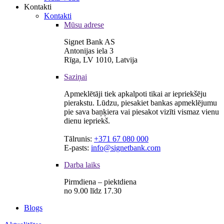
Kontakti
Kontakti
Mūsu adrese
Signet Bank AS
Antonijas iela 3
Rīga, LV 1010, Latvija
Saziņai
Apmeklētāji tiek apkalpoti tikai ar iepriekšēju
pierakstu. Lūdzu, piesakiet bankas apmeklējumu
pie sava baņķiera vai piesakot vizīti vismaz vienu
dienu iepriekš.
Tālrunis:
+371 67 080 000
E-pasts:
info@signetbank.com
Darba laiks
Pirmdiena – piektdiena
no 9.00 līdz 17.30
Blogs