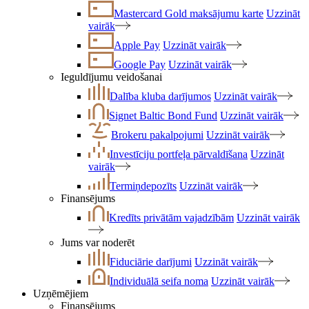
Mastercard Gold maksājumu karte
Uzzināt
vairāk
Apple Pay
Uzzināt vairāk
Google Pay
Uzzināt vairāk
Ieguldījumu veidošanai
Dalība kluba darījumos
Uzzināt vairāk
Signet Baltic Bond Fund
Uzzināt vairāk
Brokeru pakalpojumi
Uzzināt vairāk
Investīciju portfeļa pārvaldīšana
Uzzināt
vairāk
Termiņdepozīts
Uzzināt vairāk
Finansējums
Kredīts privātām vajadzībām
Uzzināt vairāk
Jums var noderēt
Fiduciārie darījumi
Uzzināt vairāk
Individuālā seifa noma
Uzzināt vairāk
Uzņēmējiem
Finansējums