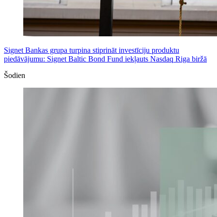
Signet Bankas grupa turpina stiprināt investīciju produktu
piedāvājumu: Signet Baltic Bond Fund iekļauts Nasdaq Riga biržā
Šodien