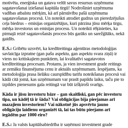
motivēta, enerģiska un gatava veltīt savus resursus uzņēmuma
sagatavošanai iziešanai kapitāla tirgū! Nodrošiniet uzņēmuma
vadības atbalstu mērķim, kā arī pārstāvību pašā uzņēmuma
sagatavošanas procesā. Un noteikti atrodiet gudrus un pieredzējušus
ceļa biedrus – emisijas organizētājus, kuri pārzina jūsu mērķa tirgu,
mērķa investorus un emisijas procesu. Un noteikti rēķinieties, ka
pirmajā reizē sagatavošanās process būs garāks un sarežģītāks, nekā
gaidīts.
E.S.:
Gribētu uzsvērt, ka kredītreitinga aģentūras metodoloģijas
savlaicīga izpratne (gan pašu aspektu, gan aspektu svara ziņā) ir
viens no kritiskajiem punktiem, lai kvalitatīvi sagatavotos
kredītreitinga procesam. Protams, ja vien investment grade reitings
ar zemāku finansējuma cenu ir aktuāls uzņēmumam. Iespējams, ka
metodoloģija prasa lielāku caurspīdību tarifu noteikšanas procesā vai
kādā citā jomā, kas uzņēmumam var prasīt papildu laiku, taču pie to
izpildes pienesums gala reitingā var būt izšķiroši svarīgs.
Kāda ir jūsu investoru bāze – gan skaitliski, gan pēc investoru
tipa, un kādēļ tā ir šāda? Vai obligācijas bija pieejamas arī
mazajiem investoriem? Vai nākotnē jūs apsvērtu jauno
obligāciju laidienu organizēt tā, lai tas būtu pieejams arī
iegādēm par 1000 eiro?
E.S.:
Ja valsts kapitālsabiedrība ir saņēmusi investment grade