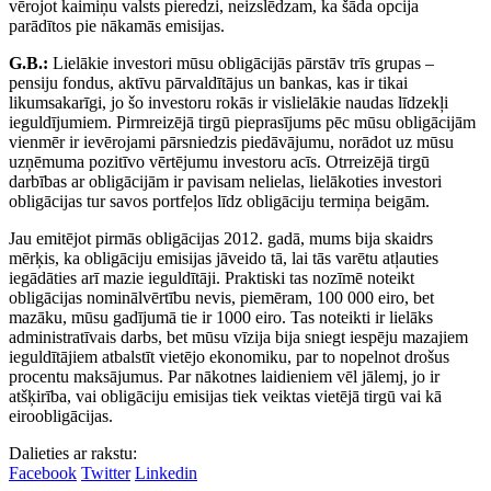
vērojot kaimiņu valsts pieredzi, neizslēdzam, ka šāda opcija
parādītos pie nākamās emisijas.
G.B.:
Lielākie investori mūsu obligācijās pārstāv trīs grupas –
pensiju fondus, aktīvu pārvaldītājus un bankas, kas ir tikai
likumsakarīgi, jo šo investoru rokās ir vislielākie naudas līdzekļi
ieguldījumiem. Pirmreizējā tirgū pieprasījums pēc mūsu obligācijām
vienmēr ir ievērojami pārsniedzis piedāvājumu, norādot uz mūsu
uzņēmuma pozitīvo vērtējumu investoru acīs. Otrreizējā tirgū
darbības ar obligācijām ir pavisam nelielas, lielākoties investori
obligācijas tur savos portfeļos līdz obligāciju termiņa beigām.
Jau emitējot pirmās obligācijas 2012. gadā, mums bija skaidrs
mērķis, ka obligāciju emisijas jāveido tā, lai tās varētu atļauties
iegādāties arī mazie ieguldītāji. Praktiski tas nozīmē noteikt
obligācijas nominālvērtību nevis, piemēram, 100 000 eiro, bet
mazāku, mūsu gadījumā tie ir 1000 eiro. Tas noteikti ir lielāks
administratīvais darbs, bet mūsu vīzija bija sniegt iespēju mazajiem
ieguldītājiem atbalstīt vietējo ekonomiku, par to nopelnot drošus
procentu maksājumus. Par nākotnes laidieniem vēl jālemj, jo ir
atšķirība, vai obligāciju emisijas tiek veiktas vietējā tirgū vai kā
eiroobligācijas.
Dalieties ar rakstu:
Facebook
Twitter
Linkedin