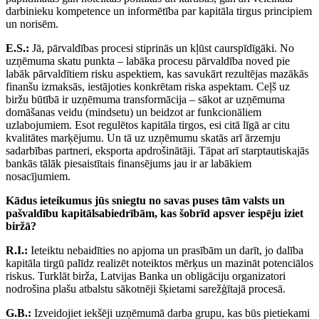
darbinieku kompetence un informētība par kapitāla tirgus principiem
un norisēm.
E.S.:
Jā, pārvaldības procesi stiprinās un kļūst caurspīdīgāki. No
uzņēmuma skatu punkta – labāka procesu pārvaldība noved pie
labāk pārvaldītiem risku aspektiem, kas savukārt rezultējas mazākās
finanšu izmaksās, iestājoties konkrētam riska aspektam. Ceļš uz
biržu būtībā ir uzņēmuma transformācija – sākot ar uzņēmuma
domāšanas veidu (mindsetu) un beidzot ar funkcionāliem
uzlabojumiem. Esot regulētos kapitāla tirgos, esi citā līgā ar citu
kvalitātes marķējumu. Un tā uz uzņēmumu skatās arī ārzemju
sadarbības partneri, eksporta apdrošinātāji. Tāpat arī starptautiskajās
bankās tālāk piesaistītais finansējums jau ir ar labākiem
nosacījumiem.
Kādus ieteikumus jūs sniegtu no savas puses tām valsts un
pašvaldību kapitālsabiedrībām, kas šobrīd apsver iespēju iziet
biržā?
R.I.:
Ieteiktu nebaidīties no apjoma un prasībām un darīt, jo dalība
kapitāla tirgū palīdz realizēt noteiktos mērķus un mazināt potenciālos
riskus. Turklāt birža, Latvijas Banka un obligāciju organizatori
nodrošina plašu atbalstu sākotnēji šķietami sarežģītajā procesā.
G.B.:
Izveidojiet iekšēji uzņēmumā darba grupu, kas būs pietiekami