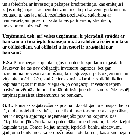
un sabiedrība ar investīciju pakāpes kredītreitingu, kas emitējusi
zaļās obligācijas. Tas nenoliedzami uzlaboja Latvenergo koncerna
reputāciju, kas jau tālāk rezultējas pozitīvākā sadarbībā ar
ieinteresētajām pusēm – sadarbības partneriem, klientiem,
investoriem, aizdevējiem.
Uzņēmumi, t.sk. arī valsts uzņēmumi,
ir pieraduši strādāt ar
bankām un to
sniegto finansējumu. Ja salīdzina šo
iemīto taku
ar obligācijām, vai obligāciju investori ir prasīgāki par
bankām?
E.S.:
Pirms ieejas kapitāla tirgos ir noteikti izpildāmi mājasdarbi.
Jāuzsver, ka tās nav obligāciju investoru kaprīzes, bet gan
uzņēmuma procesu sakārtošana, kur ieguvējs ir pats uzņēmums un
viņa akcionāri. Taču, kad šie ieejas mājasdarbi ir izpildīti, ikdiena
kapitāla tirgos ir būtiski vieglāka, jo obligāciju investors ieņem
pasīvā novērotāja lomu. Turklāt obligāciju emisijas neizslēdz iespēju
turpināt piesaistīt aizņēmumus no bankām.
G.B.:
Emisijas sagatavošanās posmā līdz obligāciju emisijas dienai –
jā, darba noteikti ir vairāk, jo ne tikai investoriem ir savas prasības,
bet ir diezgan apjomīgs reglamentējošo prasību kopums, kas
jāizpilda un jāievēro katram potenciālajam emitentam, ik reizi izejot
kapitāla tirgū. Tomēr, kā jau minēju iepriekš, banku aizdevumu
gadījumā banka nosaka ierobežojošos noteikumus, kas aizņēmējam