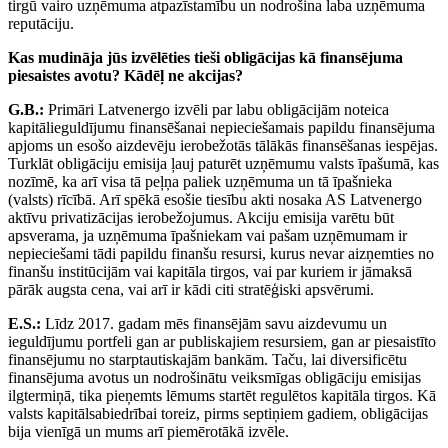
tirgū vairo uzņēmuma atpazīstamību un nodrošina laba uzņēmuma
reputāciju.
Kas mudināja jūs izvēlēties tieši obligācijas kā finansējuma
piesaistes avotu? Kādēļ ne akcijas?
G.B.:
Primāri Latvenergo izvēli par labu obligācijām noteica
kapitālieguldījumu finansēšanai nepieciešamais papildu finansējuma
apjoms un esošo aizdevēju ierobežotās tālākās finansēšanas iespējas.
Turklāt obligāciju emisija ļauj paturēt uzņēmumu valsts īpašumā, kas
nozīmē, ka arī visa tā peļņa paliek uzņēmuma un tā īpašnieka
(valsts) rīcībā. Arī spēkā esošie tiesību akti nosaka AS Latvenergo
aktīvu privatizācijas ierobežojumus. Akciju emisija varētu būt
apsverama, ja uzņēmuma īpašniekam vai pašam uzņēmumam ir
nepieciešami tādi papildu finanšu resursi, kurus nevar aizņemties no
finanšu institūcijām vai kapitāla tirgos, vai par kuriem ir jāmaksā
pārāk augsta cena, vai arī ir kādi citi stratēģiski apsvērumi.
E.S.:
Līdz 2017. gadam mēs finansējām savu aizdevumu un
ieguldījumu portfeli gan ar publiskajiem resursiem, gan ar piesaistīto
finansējumu no starptautiskajām bankām. Taču, lai diversificētu
finansējuma avotus un nodrošinātu veiksmīgas obligāciju emisijas
ilgtermiņā, tika pieņemts lēmums startēt regulētos kapitāla tirgos. Kā
valsts kapitālsabiedrībai toreiz, pirms septiņiem gadiem, obligācijas
bija vienīgā un mums arī piemērotākā izvēle.