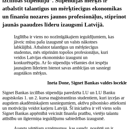
izcilības stipendiju”. Stipendijas mērķis ir
atbalstīt talantīgus un mērķtiecīgus ekonomikas
un finanšu nozares jaunos profesionāļus, stiprinot
jaunās paaudzes līderu izaugsmi Latvijā.
Izglītība ir viens no nozīmīgākajiem ieguldījumiem, kas
jāveic mūsu pašu izaugsmē un valsts nākotnes
labklājībā. Atbalstot talantīgus un mērķtiecīgus
studentus, mēs stiprinām topošos profesionāļus, kuri
veidos Latvijas ekonomisko izaugsmi un
konkurētspēju. Ar šo stipendiju vēlamies dot iespēju
jaunajiem līderiem īstenot savas ambīcijas un sasniegt
augstākos mērķus.
Ineta Done, Signet Bankas valdes locekle
Signet Bankas izcilības stipendija paredzēta LU un LU Banku
augstskolas 1. un 2. kursa maģistrantūras studentiem, kuri izceļas ar
augstiem akadēmiskajiem sasniegumiem, aktīvu pilsonisko attieksmi
un motivāciju veidot karjeru Latvijā. Šī iniciatīva ir vēl viens solis
Signet Bankas apņēmībā veicināt finanšu pratību, vietējo talantu
attīstību un ilgtermiņa ieguldījumu sabiedrības izaugsmē.
Augstu vērtējam uzņēmumus, kas saredz, novērtē un ir