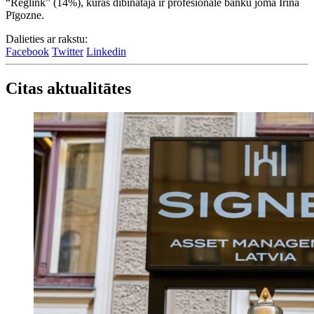
“Reglink” (14%), kuras dibinātāja ir profesionāle banku jomā Irīna
Pīgozne.
Dalieties ar rakstu:
Facebook
Twitter
Linkedin
Citas aktualitātes