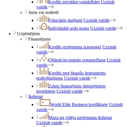
Kredīts privātām vajadzībām
Uzzināt
vairāk
Jums var noderēt
Fiduciārie darījumi
Uzzināt vairāk
Individuālā seifa noma
Uzzināt vairāk
Uzņēmējiem
Finansējums
Kredīts uzņēmuma izaugsmei
Uzzināt
vairāk
Obligāciju emisiju organizēšana
Uzzināt
vairāk
Kredīts pret finanšu instrumentu
nodrošinājumu
Uzzināt vairāk
Zaļais finansējums ilgtspējīgiem
projektiem
Uzzināt vairāk
Ikdienai
World Elite Business kredītkarte
Uzzināt
vairāk
Maza un vidēja uzņēmuma ikdienai
Uzzināt vairāk