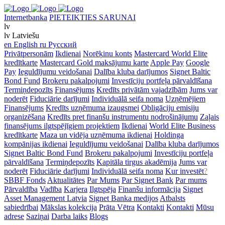
Internetbanka
PIETEIKTIES SARUNAI
lv
lv
Latviešu
en
English
ru
Русский
Privātpersonām
Ikdienai
Norēķinu konts
Mastercard World Elite
kredītkarte
Mastercard Gold maksājumu karte
Apple Pay
Google
Pay
Ieguldījumu veidošanai
Dalība kluba darījumos
Signet Baltic
Bond Fund
Brokeru pakalpojumi
Investīciju portfeļa pārvaldīšana
Termiņdepozīts
Finansējums
Kredīts privātām vajadzībām
Jums var
noderēt
Fiduciārie darījumi
Individuālā seifa noma
Uzņēmējiem
Finansējums
Kredīts uzņēmuma izaugsmei
Obligāciju emisiju
organizēšana
Kredīts pret finanšu instrumentu nodrošinājumu
Zaļais
finansējums ilgtspējīgiem projektiem
Ikdienai
World Elite Business
kredītkarte
Maza un vidēja uzņēmuma ikdienai
Holdinga
kompānijas ikdienai
Ieguldījumu veidošanai
Dalība kluba darījumos
Signet Baltic Bond Fund
Brokeru pakalpojumi
Investīciju portfeļa
pārvaldīšana
Termiņdepozīts
Kapitāla tirgus akadēmija
Jums var
noderēt
Fiduciārie darījumi
Individuālā seifa noma
Kur investēt
?
SBBF Fonds
Aktualitātes
Par Mums
Par Signet Bank
Par mums
Pārvaldība
Vadība
Karjera
Ilgtspēja
Finanšu informācija
Signet
Asset Management Latvia
Signet Banka medijos
Atbalsts
sabiedrībai
Mākslas kolekcija
Prāta Vētra
Kontakti
Kontakti
Mūsu
adrese
Saziņai
Darba laiks
Blogs