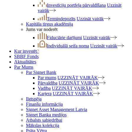
Investīciju portfeļa pārvaldīšana
Uzzināt
vairāk
Termiņdepozīts
Uzzināt vairāk
Kapitāla tirgus akadēmija
Jums var noderēt
Fiduciārie darījumi
Uzzināt vairāk
Individuālā seifa noma
Uzzināt vairāk
Kur investēt
?
SBBF Fonds
Aktualitātes
Par Mums
Par Signet Bank
Par mums
UZZINĀT VAIRĀK
Pārvaldība
UZZINĀT VAIRĀK
Vadība
UZZINĀT VAIRĀK
Karjera
UZZINĀT VAIRĀK
Ilgtspēja
Finanšu informācija
Signet Asset Management Latvia
Signet Banka medijos
Atbalsts sabiedrībai
Mākslas kolekcija
Prāta Vētra