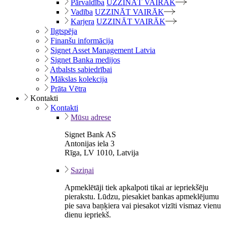
Pārvaldība
UZZINĀT VAIRĀK
Vadība
UZZINĀT VAIRĀK
Karjera
UZZINĀT VAIRĀK
Ilgtspēja
Finanšu informācija
Signet Asset Management Latvia
Signet Banka medijos
Atbalsts sabiedrībai
Mākslas kolekcija
Prāta Vētra
Kontakti
Kontakti
Mūsu adrese
Signet Bank AS
Antonijas iela 3
Rīga, LV 1010, Latvija
Saziņai
Apmeklētāji tiek apkalpoti tikai ar iepriekšēju
pierakstu. Lūdzu, piesakiet bankas apmeklējumu
pie sava baņķiera vai piesakot vizīti vismaz vienu
dienu iepriekš.