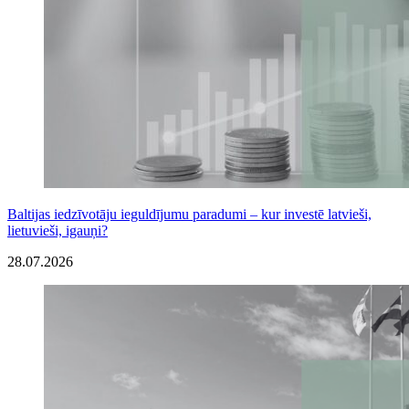
Baltijas iedzīvotāju ieguldījumu paradumi – kur investē latvieši,
lietuvieši, igauņi?
28.07.2026