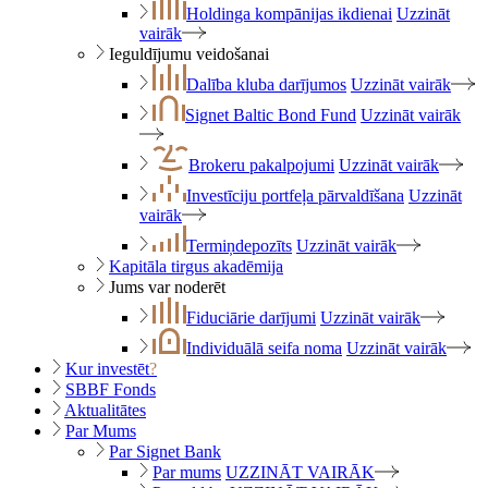
Holdinga kompānijas ikdienai
Uzzināt
vairāk
Ieguldījumu veidošanai
Dalība kluba darījumos
Uzzināt vairāk
Signet Baltic Bond Fund
Uzzināt vairāk
Brokeru pakalpojumi
Uzzināt vairāk
Investīciju portfeļa pārvaldīšana
Uzzināt
vairāk
Termiņdepozīts
Uzzināt vairāk
Kapitāla tirgus akadēmija
Jums var noderēt
Fiduciārie darījumi
Uzzināt vairāk
Individuālā seifa noma
Uzzināt vairāk
Kur investēt
?
SBBF Fonds
Aktualitātes
Par Mums
Par Signet Bank
Par mums
UZZINĀT VAIRĀK