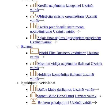
Kredīts uzņēmuma izaugsmei
Uzzināt
vairāk
Obligāciju emisiju organizēšana
Uzzināt
vairāk
Kredīts pret finanšu instrumentu
nodrošinājumu
Uzzināt vairāk
Zaļais finansējums ilgtspējīgiem projektiem
Uzzināt vairāk
Ikdienai
World Elite Business kredītkarte
Uzzināt
vairāk
Maza un vidēja uzņēmuma ikdienai
Uzzināt
vairāk
Holdinga kompānijas ikdienai
Uzzināt
vairāk
Ieguldījumu veidošanai
Dalība kluba darījumos
Uzzināt vairāk
Signet Baltic Bond Fund
Uzzināt vairāk
Brokeru pakalpojumi
Uzzināt vairāk