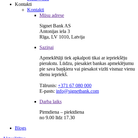
Kontakti
Kontakti
Mūsu adrese
Signet Bank AS
Antonijas iela 3
Rīga, LV 1010, Latvija
Saziņai
Apmeklētāji tiek apkalpoti tikai ar iepriekšēju
pierakstu. Lūdzu, piesakiet bankas apmeklējumu
pie sava baņķiera vai piesakot vizīti vismaz vienu
dienu iepriekš.
Tālrunis:
+371 67 080 000
E-pasts:
info@signetbank.com
Darba laiks
Pirmdiena – piektdiena
no 9.00 līdz 17.30
Blogs