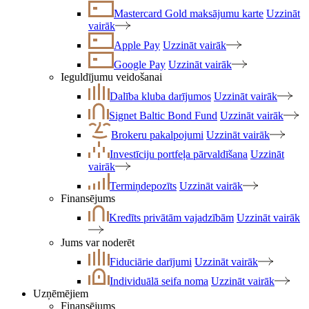
Mastercard Gold maksājumu karte
Uzzināt
vairāk
Apple Pay
Uzzināt vairāk
Google Pay
Uzzināt vairāk
Ieguldījumu veidošanai
Dalība kluba darījumos
Uzzināt vairāk
Signet Baltic Bond Fund
Uzzināt vairāk
Brokeru pakalpojumi
Uzzināt vairāk
Investīciju portfeļa pārvaldīšana
Uzzināt
vairāk
Termiņdepozīts
Uzzināt vairāk
Finansējums
Kredīts privātām vajadzībām
Uzzināt vairāk
Jums var noderēt
Fiduciārie darījumi
Uzzināt vairāk
Individuālā seifa noma
Uzzināt vairāk
Uzņēmējiem
Finansējums