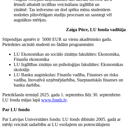
lēmuši atbalstīt izcilības veicināšanu izglītībā un
zinātnē. Tas iedvesmo un dod spēku mūsu studentiem
nodoties pilnvērtīgam studiju procesam un sasniegt vēl
augstākus mērķus.
Zaiga Pūce, LU fonda vadītāja
Stipendijas apmērs ir 5000 EUR uz vienu akadēmisko gadu.
Pieteikties aicināti studenti no šādām programmām:
LU Ekonomikas un sociālo zinātņu fakultātes: Ekonomika,
Finanšu ekonomika
LU Izglītības zinātņu un psiholoģijas fakultātes: Ekonomikas
skolotājs
LU Banku augstskolas: Finanšu vadība, Finanses un risku
vadība, Inovatīvā uzņēmējdarbība, Starptautiskās finanses un
banku darbība.
Pieteikšanās termiņš 2025. gada 1. septembra līdz 30. septembrim
LU fonda mājas lapā
www.fonds.lv
.
Par LU fondu
Par Latvijas Universitātes fondu: LU fonds dibināts 2005. gadā ar
mērķi veicināt sadarbību ar LU esošajiem un potenciālajiem