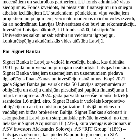
mecenātiem un sadarbības partneriem. LU fonds administrē visus
ziedojumus. Fonds izveidots, lai piesaistītu finansējumu un sniegtu
atbalstu izcilākajiem LU studentiem, pētniekiem, viņu vadītajiem
projektiem un pētījumiem, veicinātu modernas mācību vides izveidi,
kā arī nodrošinātu Latvijas Universitātes ēku būvi un rekonstrukciju.
Investējot Latvijas nākotnē, LU fonds strādā, lai stiprinātu
Universitātes saikni ar sabiedrību un veicinātu ilgtspējīgu,
konkurētspējīgu akadēmiskās vides attīstību Latvijā.
Par Signet Banku
Signet Banka ir Latvijas vadošā investīciju banka, kas dibināta
1991. gadā un ir viena no pirmajām neatkarīgās Latvijas bankām.
Signet Banka vietējiem uzņēmējiem un uzņēmumiem piedāvā
ilgtspējīgus finansēšanas un investīciju risinājumus. Kopš 2021.
gada Signet Banka jau vairāk nekā 50 Latvijas uzņēmumiem ar
obligāciju un akciju emisijām piesaistījusi papildu finansējumu 1
mljrd. eiro apmērā. 2024. gadā pārvaldībā esošie finanšu līdzekļi
sasniedza 1,6 mljrd. eiro. Signet Banka ir vadošais korporatīvo
obligāciju un akciju emisiju organizators Latvijā un viens no
vadošajiem biržas brokeriem Baltijā. Signet Bankas akcionāri ir
astoņpadsmit Latvijas un starptautiskie privātie investori, no tiem
lielākie ir Signet Acquisition III (22%), kura vienīgais akcionārs ir
ASV investors Aleksandrs Solovejs, AS “RIT Group” (18%) –
Latvijas uzņēmums, kas pieder Rapoportu ģimenei, un SIA