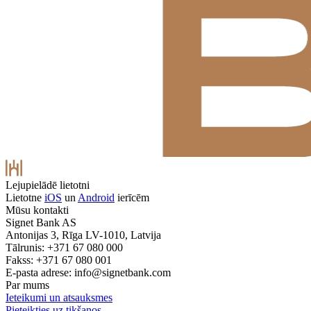
Lejupielādē lietotni
Lietotne
iOS
un
Android
ierīcēm
Mūsu kontakti
Signet Bank AS
Antonijas 3, Rīga LV-1010, Latvija
Tālrunis: +371 67 080 000
Fakss: +371 67 080 001
E-pasta adrese:
info@signetbank.com
Par mums
Ieteikumi un atsauksmes
Pieteikties uz tikšanos