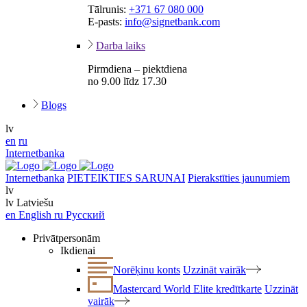
Tālrunis:
+371 67 080 000
E-pasts:
info@signetbank.com
Darba laiks
Pirmdiena – piektdiena
no 9.00 līdz 17.30
Blogs
lv
en
ru
Internetbanka
Internetbanka
PIETEIKTIES SARUNAI
Pierakstīties jaunumiem
lv
lv
Latviešu
en
English
ru
Русский
Privātpersonām
Ikdienai
Norēķinu konts
Uzzināt vairāk
Mastercard World Elite kredītkarte
Uzzināt
vairāk