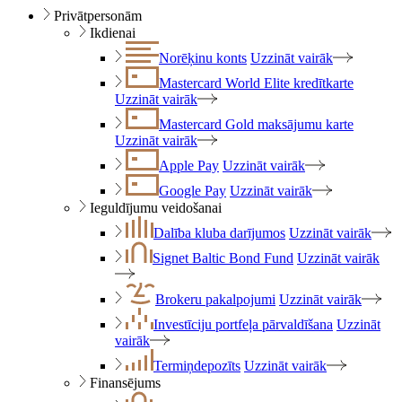
Privātpersonām
Ikdienai
Norēķinu konts
Uzzināt vairāk
Mastercard World Elite kredītkarte
Uzzināt vairāk
Mastercard Gold maksājumu karte
Uzzināt vairāk
Apple Pay
Uzzināt vairāk
Google Pay
Uzzināt vairāk
Ieguldījumu veidošanai
Dalība kluba darījumos
Uzzināt vairāk
Signet Baltic Bond Fund
Uzzināt vairāk
Brokeru pakalpojumi
Uzzināt vairāk
Investīciju portfeļa pārvaldīšana
Uzzināt
vairāk
Termiņdepozīts
Uzzināt vairāk
Finansējums