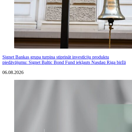
Signet Bankas grupa turpina stiprināt investīciju produktu
piedāvājumu: Signet Baltic Bond Fund iekļauts Nasdaq Riga biržā
06.08.2026