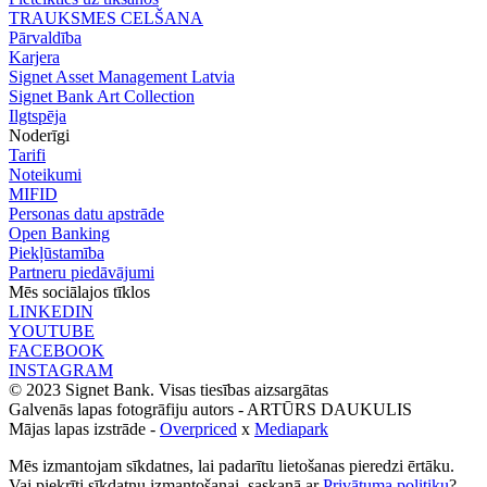
TRAUKSMES CELŠANA
Pārvaldība
Karjera
Signet Asset Management Latvia
Signet Bank Art Collection
Ilgtspēja
Noderīgi
Tarifi
Noteikumi
MIFID
Personas datu apstrāde
Open Banking
Piekļūstamība
Partneru piedāvājumi
Mēs sociālajos tīklos
LINKEDIN
YOUTUBE
FACEBOOK
INSTAGRAM
© 2023 Signet Bank. Visas tiesības aizsargātas
Galvenās lapas fotogrāfiju autors -
ARTŪRS DAUKULIS
Mājas lapas izstrāde -
Overpriced
x
Mediapark
Mēs izmantojam sīkdatnes, lai padarītu lietošanas pieredzi ērtāku.
Vai piekrīti sīkdatņu izmantošanai, saskaņā ar
Privātuma politiku
?