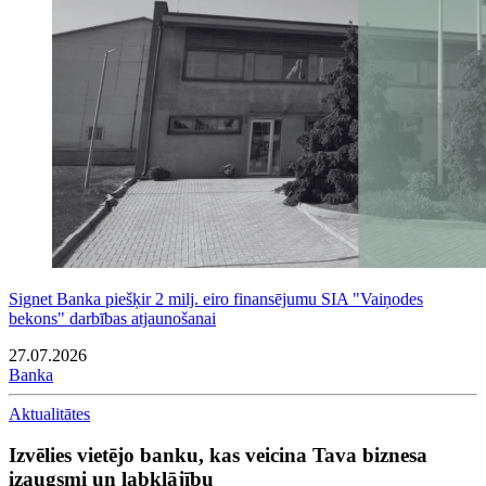
Signet Banka piešķir 2 milj. eiro finansējumu SIA "Vaiņodes
bekons" darbības atjaunošanai
27.07.2026
Banka
Aktualitātes
Izvēlies vietējo banku, kas veicina Tava biznesa
izaugsmi un labklājību