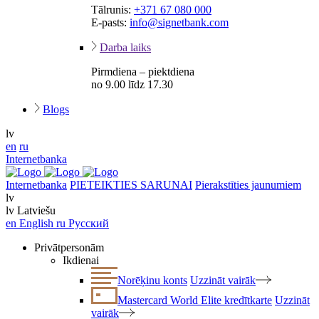
Tālrunis:
+371 67 080 000
E-pasts:
info@signetbank.com
Darba laiks
Pirmdiena – piektdiena
no 9.00 līdz 17.30
Blogs
lv
en
ru
Internetbanka
Internetbanka
PIETEIKTIES SARUNAI
Pierakstīties jaunumiem
lv
lv
Latviešu
en
English
ru
Русский
Privātpersonām
Ikdienai
Norēķinu konts
Uzzināt vairāk
Mastercard World Elite kredītkarte
Uzzināt
vairāk