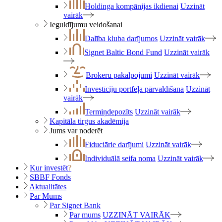
Holdinga kompānijas ikdienai
Uzzināt
vairāk
Ieguldījumu veidošanai
Dalība kluba darījumos
Uzzināt vairāk
Signet Baltic Bond Fund
Uzzināt vairāk
Brokeru pakalpojumi
Uzzināt vairāk
Investīciju portfeļa pārvaldīšana
Uzzināt
vairāk
Termiņdepozīts
Uzzināt vairāk
Kapitāla tirgus akadēmija
Jums var noderēt
Fiduciārie darījumi
Uzzināt vairāk
Individuālā seifa noma
Uzzināt vairāk
Kur investēt
?
SBBF Fonds
Aktualitātes
Par Mums
Par Signet Bank
Par mums
UZZINĀT VAIRĀK