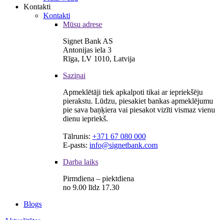
Kontakti
Kontakti
Mūsu adrese
Signet Bank AS
Antonijas iela 3
Rīga, LV 1010, Latvija
Saziņai
Apmeklētāji tiek apkalpoti tikai ar iepriekšēju
pierakstu. Lūdzu, piesakiet bankas apmeklējumu
pie sava baņķiera vai piesakot vizīti vismaz vienu
dienu iepriekš.
Tālrunis:
+371 67 080 000
E-pasts:
info@signetbank.com
Darba laiks
Pirmdiena – piektdiena
no 9.00 līdz 17.30
Blogs