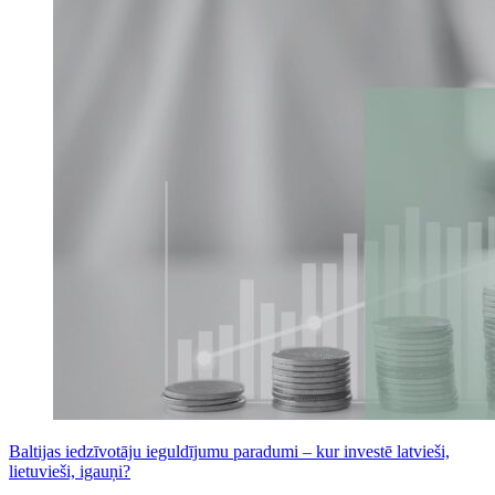
Baltijas iedzīvotāju ieguldījumu paradumi – kur investē latvieši,
lietuvieši, igauņi?