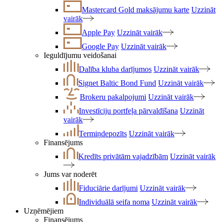
Mastercard Gold maksājumu karte
Uzzināt
vairāk
Apple Pay
Uzzināt vairāk
Google Pay
Uzzināt vairāk
Ieguldījumu veidošanai
Dalība kluba darījumos
Uzzināt vairāk
Signet Baltic Bond Fund
Uzzināt vairāk
Brokeru pakalpojumi
Uzzināt vairāk
Investīciju portfeļa pārvaldīšana
Uzzināt
vairāk
Termiņdepozīts
Uzzināt vairāk
Finansējums
Kredīts privātām vajadzībām
Uzzināt vairāk
Jums var noderēt
Fiduciārie darījumi
Uzzināt vairāk
Individuālā seifa noma
Uzzināt vairāk
Uzņēmējiem
Finansējums