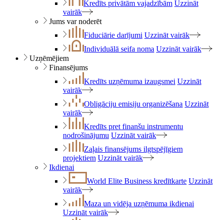
Kredīts privātām vajadzībām
Uzzināt
vairāk
Jums var noderēt
Fiduciārie darījumi
Uzzināt vairāk
Individuālā seifa noma
Uzzināt vairāk
Uzņēmējiem
Finansējums
Kredīts uzņēmuma izaugsmei
Uzzināt
vairāk
Obligāciju emisiju organizēšana
Uzzināt
vairāk
Kredīts pret finanšu instrumentu
nodrošinājumu
Uzzināt vairāk
Zaļais finansējums ilgtspējīgiem
projektiem
Uzzināt vairāk
Ikdienai
World Elite Business kredītkarte
Uzzināt
vairāk
Maza un vidēja uzņēmuma ikdienai
Uzzināt vairāk