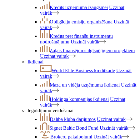
Kredīts uzņēmuma izaugsmei
Uzzināt
vairāk
Obligāciju emisiju organizēšana
Uzzināt
vairāk
Kredīts pret finanšu instrumentu
nodrošinājumu
Uzzināt vairāk
Zaļais finansējums ilgtspējīgiem projektiem
Uzzināt vairāk
Ikdienai
World Elite Business kredītkarte
Uzzināt
vairāk
Maza un vidēja uzņēmuma ikdienai
Uzzināt
vairāk
Holdinga kompānijas ikdienai
Uzzināt
vairāk
Ieguldījumu veidošanai
Dalība kluba darījumos
Uzzināt vairāk
Signet Baltic Bond Fund
Uzzināt vairāk
Brokeru pakalpojumi
Uzzināt vairāk