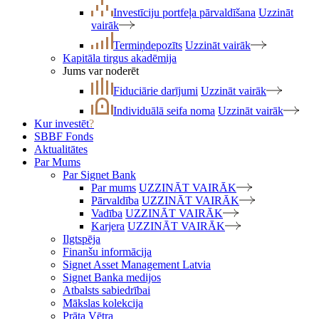
Investīciju portfeļa pārvaldīšana
Uzzināt
vairāk
Termiņdepozīts
Uzzināt vairāk
Kapitāla tirgus akadēmija
Jums var noderēt
Fiduciārie darījumi
Uzzināt vairāk
Individuālā seifa noma
Uzzināt vairāk
Kur investēt
?
SBBF Fonds
Aktualitātes
Par Mums
Par Signet Bank
Par mums
UZZINĀT VAIRĀK
Pārvaldība
UZZINĀT VAIRĀK
Vadība
UZZINĀT VAIRĀK
Karjera
UZZINĀT VAIRĀK
Ilgtspēja
Finanšu informācija
Signet Asset Management Latvia
Signet Banka medijos
Atbalsts sabiedrībai
Mākslas kolekcija
Prāta Vētra