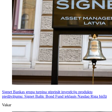
Signet Bankas grupa turpina stiprināt investīciju produktu
piedāvājumu: Signet Baltic Bond Fund iekļauts Nasdaq Riga biržā
Vakar