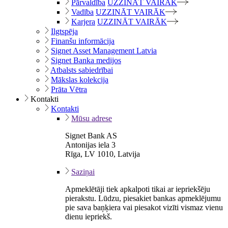
Pārvaldība
UZZINĀT VAIRĀK
Vadība
UZZINĀT VAIRĀK
Karjera
UZZINĀT VAIRĀK
Ilgtspēja
Finanšu informācija
Signet Asset Management Latvia
Signet Banka medijos
Atbalsts sabiedrībai
Mākslas kolekcija
Prāta Vētra
Kontakti
Kontakti
Mūsu adrese
Signet Bank AS
Antonijas iela 3
Rīga, LV 1010, Latvija
Saziņai
Apmeklētāji tiek apkalpoti tikai ar iepriekšēju
pierakstu. Lūdzu, piesakiet bankas apmeklējumu
pie sava baņķiera vai piesakot vizīti vismaz vienu
dienu iepriekš.