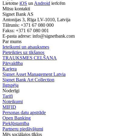
Lietotne
iOS
un
Android
ierīcēm
Mūsu kontakti
Signet Bank AS
Antonijas 3, Rīga LV-1010, Latvija
Tālrunis: +371 67 080 000
Fakss: +371 67 080 001
E-pasta adrese:
info@signetbank.com
Par mums
Ieteikumi un atsauksmes
Pieteikties uz tikšanos
TRAUKSMES CELŠANA
Pārvaldība
Karjera
Signet Asset Management Latvia
Signet Bank Art Collection
Ilgtspēja
Noderīgi
Tarifi
Noteikumi
MIFID
Personas datu apstrāde
Open Banking
Piekļūstamība
Partneru piedāvājumi
Mēs sociālajos tīklos