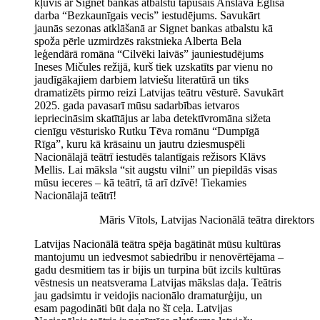
kļuvis ar Signet bankas atbalstu tapušais Anšlava Eglīša
darba “Bezkaunīgais vecis” iestudējums. Savukārt
jaunās sezonas atklāšanā ar Signet bankas atbalstu kā
spoža pērle uzmirdzēs rakstnieka Alberta Bela
leģendārā romāna “Cilvēki laivās” jauniestudējums
Ineses Mičules režijā, kurš tiek uzskatīts par vienu no
jaudīgākajiem darbiem latviešu literatūrā un tiks
dramatizēts pirmo reizi Latvijas teātru vēsturē. Savukārt
2025. gada pavasarī mūsu sadarbības ietvaros
iepriecināsim skatītājus ar laba detektīvromāna sižeta
cienīgu vēsturisko Rutku Tēva romānu “Dumpīgā
Rīga”, kuru kā krāsainu un jautru dziesmuspēli
Nacionālajā teātrī iestudēs talantīgais režisors Klāvs
Mellis. Lai māksla “sit augstu vilni” un piepildās visas
mūsu ieceres – kā teātrī, tā arī dzīvē! Tiekamies
Nacionālajā teātrī!
Māris Vītols, Latvijas Nacionālā teātra direktors
Latvijas Nacionālā teātra spēja bagātināt mūsu kultūras
mantojumu un iedvesmot sabiedrību ir nenovērtējama –
gadu desmitiem tas ir bijis un turpina būt izcils kultūras
vēstnesis un neatsverama Latvijas mākslas daļa. Teātris
jau gadsimtu ir veidojis nacionālo dramaturģiju, un
esam pagodināti būt daļa no šī ceļa. Latvijas