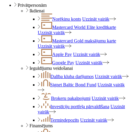
Privātpersonām
Ikdienai
Norēķinu konts
Uzzināt vairāk
Mastercard World Elite kredītkarte
Uzzināt vairāk
Mastercard Gold maksājumu karte
Uzzināt vairāk
Apple Pay
Uzzināt vairāk
Google Pay
Uzzināt vairāk
Ieguldījumu veidošanai
Dalība kluba darījumos
Uzzināt vairāk
Signet Baltic Bond Fund
Uzzināt vairāk
Brokeru pakalpojumi
Uzzināt vairāk
Investīciju portfeļa pārvaldīšana
Uzzināt
vairāk
Termiņdepozīts
Uzzināt vairāk
Finansējums