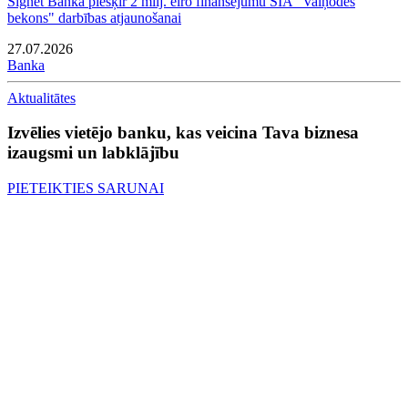
Signet Banka piešķir 2 milj. eiro finansējumu SIA "Vaiņodes
bekons" darbības atjaunošanai
27.07.2026
Banka
Aktualitātes
Izvēlies vietējo banku, kas veicina Tava biznesa
izaugsmi un labklājību
PIETEIKTIES SARUNAI