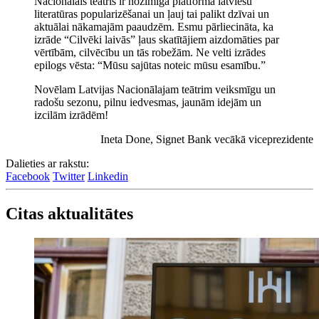
Nacionālais teātris ir nozīmīga platforma latviešu
literatūras popularizēšanai un ļauj tai palikt dzīvai un
aktuālai nākamajām paaudzēm. Esmu pārliecināta, ka
izrāde “Cilvēki laivās” ļaus skatītājiem aizdomāties par
vērtībām, cilvēcību un tās robežām. Ne velti izrādes
epilogs vēsta: “Mūsu sajūtas noteic mūsu esamību.”
Novēlam Latvijas Nacionālajam teātrim veiksmīgu un
radošu sezonu, pilnu iedvesmas, jaunām idejām un
izcilām izrādēm!
Ineta Done, Signet Bank vecākā viceprezidente
Dalieties ar rakstu:
Facebook
Twitter
Linkedin
Citas aktualitātes