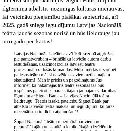
un iedvesmojot skatītājus. Signet Bank, turpinot
ilgtermiņā atbalstīt nozīmīgas kultūras iniciatīvas,
lai veicinātu pieejamību plašākai sabiedrībai, arī
2025. gadā sniegs ieguldījumu Latvijas Nacionālā
teātra jaunās sezonas norisē un būs lieldraugs jau
otro gadu pēc kārtas!
Latvijas Nacionālais teātris savā 106. sezonā atgriežas
pie pamatvērtībām – brīnišķīgu latviešu autoru darbu
iestudēšanas, uzaicinot izcilas latviešu teātra
profesionāļu radošās komandas. Mūsu mērķis ir sarūpēt
patiesus teātra mākslas svētkus saviem uzticamajiem
skatītājiem! Man ir prieks un pagodinājums Jūs
informēt, ka nākamajās trīs teātra sezonās tas būs
iespējams pateicoties parakstītajam jaunajam sadarbības
līgumam ar Signet Bank – Latvijas Nacionālā teātra
lieldraugu. Teātris izsaka pateicību Signet Bank par
atbalstu latviešu teātra mākslai un ieguldījumu kultūras
mecenātisma tradīciju atjaunošanā!
Šogad Nacionālā teātra repertuārā par vienu no
pieprasītākajām un skatītāju iemīļotākajām izrādēm ir