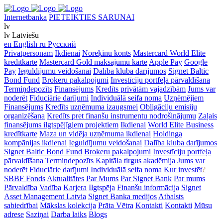
Internetbanka
PIETEIKTIES SARUNAI
lv
lv
Latviešu
en
English
ru
Русский
Privātpersonām
Ikdienai
Norēķinu konts
Mastercard World Elite
kredītkarte
Mastercard Gold maksājumu karte
Apple Pay
Google
Pay
Ieguldījumu veidošanai
Dalība kluba darījumos
Signet Baltic
Bond Fund
Brokeru pakalpojumi
Investīciju portfeļa pārvaldīšana
Termiņdepozīts
Finansējums
Kredīts privātām vajadzībām
Jums var
noderēt
Fiduciārie darījumi
Individuālā seifa noma
Uzņēmējiem
Finansējums
Kredīts uzņēmuma izaugsmei
Obligāciju emisiju
organizēšana
Kredīts pret finanšu instrumentu nodrošinājumu
Zaļais
finansējums ilgtspējīgiem projektiem
Ikdienai
World Elite Business
kredītkarte
Maza un vidēja uzņēmuma ikdienai
Holdinga
kompānijas ikdienai
Ieguldījumu veidošanai
Dalība kluba darījumos
Signet Baltic Bond Fund
Brokeru pakalpojumi
Investīciju portfeļa
pārvaldīšana
Termiņdepozīts
Kapitāla tirgus akadēmija
Jums var
noderēt
Fiduciārie darījumi
Individuālā seifa noma
Kur investēt
?
SBBF Fonds
Aktualitātes
Par Mums
Par Signet Bank
Par mums
Pārvaldība
Vadība
Karjera
Ilgtspēja
Finanšu informācija
Signet
Asset Management Latvia
Signet Banka medijos
Atbalsts
sabiedrībai
Mākslas kolekcija
Prāta Vētra
Kontakti
Kontakti
Mūsu
adrese
Saziņai
Darba laiks
Blogs