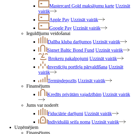
Mastercard Gold maksājumu karte
Uzzināt
vairāk
Apple Pay
Uzzināt vairāk
Google Pay
Uzzināt vairāk
Ieguldījumu veidošanai
Dalība kluba darījumos
Uzzināt vairāk
Signet Baltic Bond Fund
Uzzināt vairāk
Brokeru pakalpojumi
Uzzināt vairāk
Investīciju portfeļa pārvaldīšana
Uzzināt
vairāk
Termiņdepozīts
Uzzināt vairāk
Finansējums
Kredīts privātām vajadzībām
Uzzināt vairāk
Jums var noderēt
Fiduciārie darījumi
Uzzināt vairāk
Individuālā seifa noma
Uzzināt vairāk
Uzņēmējiem
Finansējums