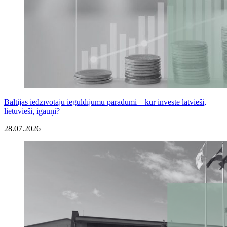
Baltijas iedzīvotāju ieguldījumu paradumi – kur investē latvieši,
lietuvieši, igauņi?
28.07.2026