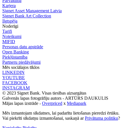
Pārvaldība
Karjera
Signet Asset Management Latvia
Signet Bank Art Collection
Ilgtspēja
Noderīgi
Tarifi
Noteikumi
MIFID
Personas datu apstrāde
Open Banking
Piekļūstamība
Partneru piedāvājumi
Mēs sociālajos tīklos
LINKEDIN
YOUTUBE
FACEBOOK
INSTAGRAM
© 2023 Signet Bank. Visas tiesības aizsargātas
Galvenās lapas fotogrāfiju autors -
ARTŪRS DAUKULIS
Mājas lapas izstrāde -
Overpriced
x
Mediapark
Mēs izmantojam sīkdatnes, lai padarītu lietošanas pieredzi ērtāku.
Vai piekrīti sīkdatņu izmantošanai, saskaņā ar
Privātuma politiku
?
Nepiekrītu
Piekrītu