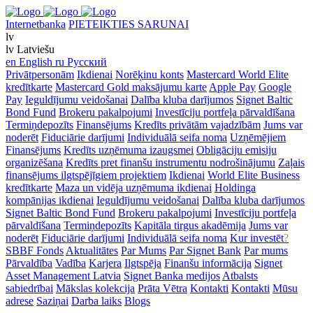
Internetbanka
PIETEIKTIES SARUNAI
lv
lv
Latviešu
en
English
ru
Русский
Privātpersonām
Ikdienai
Norēķinu konts
Mastercard World Elite
kredītkarte
Mastercard Gold maksājumu karte
Apple Pay
Google
Pay
Ieguldījumu veidošanai
Dalība kluba darījumos
Signet Baltic
Bond Fund
Brokeru pakalpojumi
Investīciju portfeļa pārvaldīšana
Termiņdepozīts
Finansējums
Kredīts privātām vajadzībām
Jums var
noderēt
Fiduciārie darījumi
Individuālā seifa noma
Uzņēmējiem
Finansējums
Kredīts uzņēmuma izaugsmei
Obligāciju emisiju
organizēšana
Kredīts pret finanšu instrumentu nodrošinājumu
Zaļais
finansējums ilgtspējīgiem projektiem
Ikdienai
World Elite Business
kredītkarte
Maza un vidēja uzņēmuma ikdienai
Holdinga
kompānijas ikdienai
Ieguldījumu veidošanai
Dalība kluba darījumos
Signet Baltic Bond Fund
Brokeru pakalpojumi
Investīciju portfeļa
pārvaldīšana
Termiņdepozīts
Kapitāla tirgus akadēmija
Jums var
noderēt
Fiduciārie darījumi
Individuālā seifa noma
Kur investēt
?
SBBF Fonds
Aktualitātes
Par Mums
Par Signet Bank
Par mums
Pārvaldība
Vadība
Karjera
Ilgtspēja
Finanšu informācija
Signet
Asset Management Latvia
Signet Banka medijos
Atbalsts
sabiedrībai
Mākslas kolekcija
Prāta Vētra
Kontakti
Kontakti
Mūsu
adrese
Saziņai
Darba laiks
Blogs