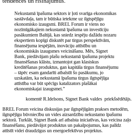
tendences un risinājumus.
Nekustamā īpašuma sektors ir ļoti svarīga ekonomikas
sastāvdaļa, tam ir būtiska ietekme uz ilgtspējīgu
ekonomisko izaugsmi. BREL Forum ir viens no
nozīmīgākajiem nekustamā īpašuma un investīciju
pasākumiem Baltijā, kas sniedz iespēju dažādu nozaru
ekspertiem kopīgi diskutēt par tirgus perspektīvām,
finansējuma iespējām, inovāciju attīstību un
ekonomiskās izaugsmes veicināšanu. Mēs, Signet
Bank, piedāvājam plašu nekustamā īpašuma projektu
finansēšanas klāstu, izmantojot gan klasiskus
kreditēšanas produktus, gan kapitāla tirgus finansējumu
– tāpēc esam gandarīti atbalstīt šo pasākumu, jo
uzskatām, ka nekustamā īpašuma tirgus ilgtspējīga
attīstība var būt spēcīgs katalizators plašākai
ekonomiskajai izaugsmei.”
komentē R.Idelsons, Signet Bank valdes priekšsēdētājs.
BREL Forum veicina diskusijas par ilgtspējīgām prakses metodēm,
ilgtspējīgu būvniecību un vides aizsardzību nekustamo īpašumu
sektorā. Turklāt, Signet Bank arī atbalsta iniciatīvas, kas veicina zaļo
finansēšanu, piedāvājot produktus un pakalpojumus, kas palīdz
attīstīt videi draudzīgus un energoefektīvus projektus.