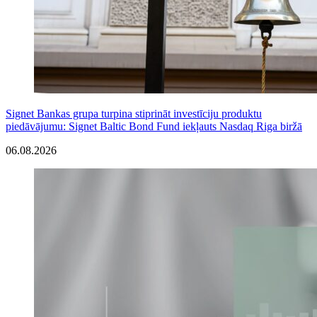
Signet Bankas grupa turpina stiprināt investīciju produktu
piedāvājumu: Signet Baltic Bond Fund iekļauts Nasdaq Riga biržā
06.08.2026