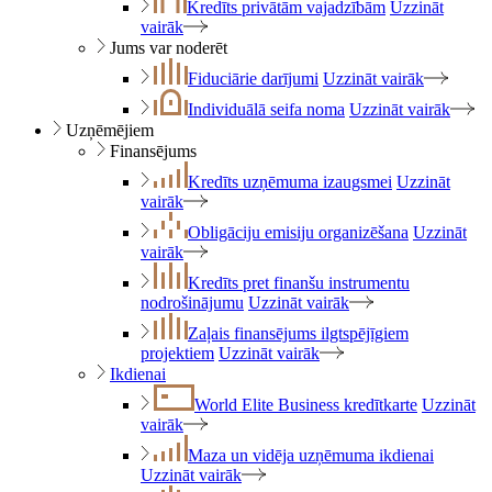
Kredīts privātām vajadzībām
Uzzināt
vairāk
Jums var noderēt
Fiduciārie darījumi
Uzzināt vairāk
Individuālā seifa noma
Uzzināt vairāk
Uzņēmējiem
Finansējums
Kredīts uzņēmuma izaugsmei
Uzzināt
vairāk
Obligāciju emisiju organizēšana
Uzzināt
vairāk
Kredīts pret finanšu instrumentu
nodrošinājumu
Uzzināt vairāk
Zaļais finansējums ilgtspējīgiem
projektiem
Uzzināt vairāk
Ikdienai
World Elite Business kredītkarte
Uzzināt
vairāk
Maza un vidēja uzņēmuma ikdienai
Uzzināt vairāk