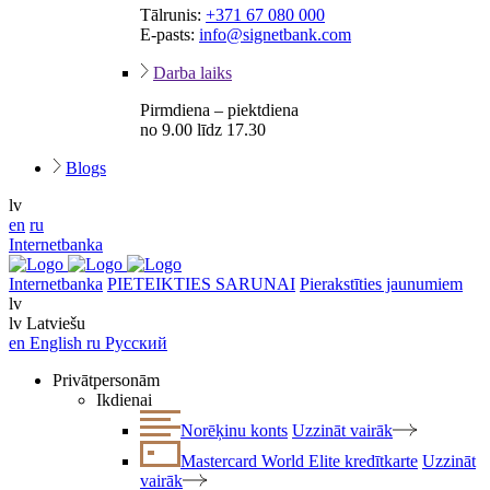
Tālrunis:
+371 67 080 000
E-pasts:
info@signetbank.com
Darba laiks
Pirmdiena – piektdiena
no 9.00 līdz 17.30
Blogs
lv
en
ru
Internetbanka
Internetbanka
PIETEIKTIES SARUNAI
Pierakstīties jaunumiem
lv
lv
Latviešu
en
English
ru
Русский
Privātpersonām
Ikdienai
Norēķinu konts
Uzzināt vairāk
Mastercard World Elite kredītkarte
Uzzināt
vairāk