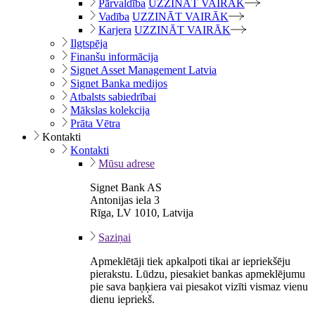
Pārvaldība
UZZINĀT VAIRĀK
Vadība
UZZINĀT VAIRĀK
Karjera
UZZINĀT VAIRĀK
Ilgtspēja
Finanšu informācija
Signet Asset Management Latvia
Signet Banka medijos
Atbalsts sabiedrībai
Mākslas kolekcija
Prāta Vētra
Kontakti
Kontakti
Mūsu adrese
Signet Bank AS
Antonijas iela 3
Rīga, LV 1010, Latvija
Saziņai
Apmeklētāji tiek apkalpoti tikai ar iepriekšēju
pierakstu. Lūdzu, piesakiet bankas apmeklējumu
pie sava baņķiera vai piesakot vizīti vismaz vienu
dienu iepriekš.