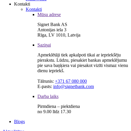
Kontakti
Kontakti
Mūsu adrese
Signet Bank AS
Antonijas iela 3
Rīga, LV 1010, Latvija
Saziņai
Apmeklētāji tiek apkalpoti tikai ar iepriekšēju
pierakstu. Lūdzu, piesakiet bankas apmeklējumu
pie sava baņķiera vai piesakot vizīti vismaz vienu
dienu iepriekš.
Tālrunis:
+371 67 080 000
E-pasts:
info@signetbank.com
Darba laiks
Pirmdiena – piektdiena
no 9.00 līdz 17.30
Blogs