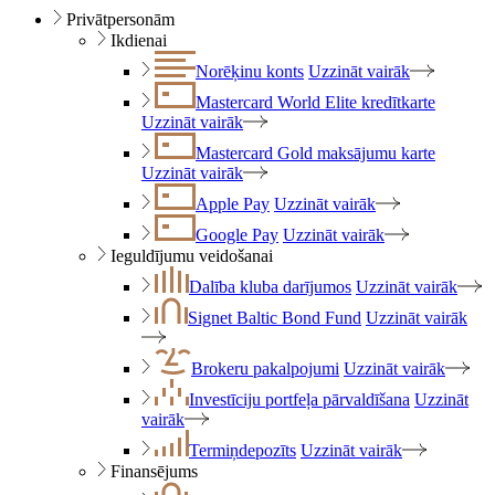
Privātpersonām
Ikdienai
Norēķinu konts
Uzzināt vairāk
Mastercard World Elite kredītkarte
Uzzināt vairāk
Mastercard Gold maksājumu karte
Uzzināt vairāk
Apple Pay
Uzzināt vairāk
Google Pay
Uzzināt vairāk
Ieguldījumu veidošanai
Dalība kluba darījumos
Uzzināt vairāk
Signet Baltic Bond Fund
Uzzināt vairāk
Brokeru pakalpojumi
Uzzināt vairāk
Investīciju portfeļa pārvaldīšana
Uzzināt
vairāk
Termiņdepozīts
Uzzināt vairāk
Finansējums