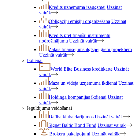
Kredīts uzņēmuma izaugsmei
Uzzināt
vairāk
Obligāciju emisiju organizēšana
Uzzināt
vairāk
Kredīts pret finanšu instrumentu
nodrošinājumu
Uzzināt vairāk
Zaļais finansējums ilgtspējīgiem projektiem
Uzzināt vairāk
Ikdienai
World Elite Business kredītkarte
Uzzināt
vairāk
Maza un vidēja uzņēmuma ikdienai
Uzzināt
vairāk
Holdinga kompānijas ikdienai
Uzzināt
vairāk
Ieguldījumu veidošanai
Dalība kluba darījumos
Uzzināt vairāk
Signet Baltic Bond Fund
Uzzināt vairāk
Brokeru pakalpojumi
Uzzināt vairāk