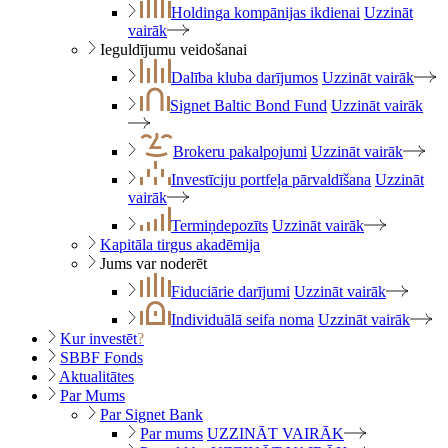
Holdinga kompānijas ikdienai
Uzzināt
vairāk
Ieguldījumu veidošanai
Dalība kluba darījumos
Uzzināt vairāk
Signet Baltic Bond Fund
Uzzināt vairāk
Brokeru pakalpojumi
Uzzināt vairāk
Investīciju portfeļa pārvaldīšana
Uzzināt
vairāk
Termiņdepozīts
Uzzināt vairāk
Kapitāla tirgus akadēmija
Jums var noderēt
Fiduciārie darījumi
Uzzināt vairāk
Individuālā seifa noma
Uzzināt vairāk
Kur investēt
?
SBBF Fonds
Aktualitātes
Par Mums
Par Signet Bank
Par mums
UZZINĀT VAIRĀK