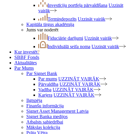
Investīciju portfeļa pārvaldīšana
Uzzināt
vairāk
Termiņdepozīts
Uzzināt vairāk
Kapitāla tirgus akadēmija
Jums var noderēt
Fiduciārie darījumi
Uzzināt vairāk
Individuālā seifa noma
Uzzināt vairāk
Kur investēt
?
SBBF Fonds
Aktualitātes
Par Mums
Par Signet Bank
Par mums
UZZINĀT VAIRĀK
Pārvaldība
UZZINĀT VAIRĀK
Vadība
UZZINĀT VAIRĀK
Karjera
UZZINĀT VAIRĀK
Ilgtspēja
Finanšu informācija
Signet Asset Management Latvia
Signet Banka medijos
Atbalsts sabiedrībai
Mākslas kolekcija
Prāta Vētra