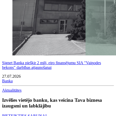
Signet Banka piešķir 2 milj. eiro finansējumu SIA "Vaiņodes
bekons" darbības atjaunošanai
27.07.2026
Banka
Aktualitātes
Izvēlies vietējo banku, kas veicina Tava biznesa
izaugsmi un labklājību
PIETEIKTIES SARUNAI