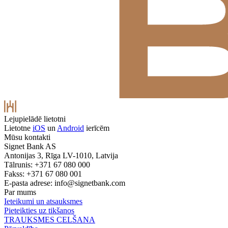
Lejupielādē lietotni
Lietotne
iOS
un
Android
ierīcēm
Mūsu kontakti
Signet Bank AS
Antonijas 3, Rīga LV-1010, Latvija
Tālrunis: +371 67 080 000
Fakss: +371 67 080 001
E-pasta adrese:
info@signetbank.com
Par mums
Ieteikumi un atsauksmes
Pieteikties uz tikšanos
TRAUKSMES CELŠANA