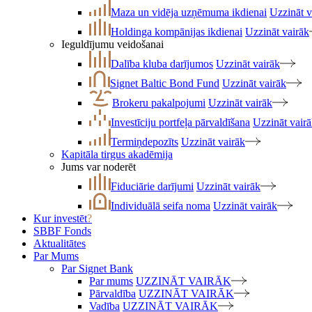
Maza un vidēja uzņēmuma ikdienai
Uzzināt v
Holdinga kompānijas ikdienai
Uzzināt vairāk
Ieguldījumu veidošanai
Dalība kluba darījumos
Uzzināt vairāk
Signet Baltic Bond Fund
Uzzināt vairāk
Brokeru pakalpojumi
Uzzināt vairāk
Investīciju portfeļa pārvaldīšana
Uzzināt vair
Termiņdepozīts
Uzzināt vairāk
Kapitāla tirgus akadēmija
Jums var noderēt
Fiduciārie darījumi
Uzzināt vairāk
Individuālā seifa noma
Uzzināt vairāk
Kur investēt
?
SBBF Fonds
Aktualitātes
Par Mums
Par Signet Bank
Par mums
UZZINĀT VAIRĀK
Pārvaldība
UZZINĀT VAIRĀK
Vadība
UZZINĀT VAIRĀK