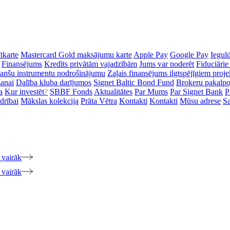
tkarte
Mastercard Gold maksājumu karte
Apple Pay
Google Pay
Iegul
Finansējums
Kredīts privātām vajadzībām
Jums var noderēt
Fiduciārie
inanšu instrumentu nodrošinājumu
Zaļais finansējums ilgtspējīgiem proj
šanai
Dalība kluba darījumos
Signet Baltic Bond Fund
Brokeru pakalp
a
Kur investēt
?
SBBF Fonds
Aktualitātes
Par Mums
Par Signet Bank
P
drībai
Mākslas kolekcija
Prāta Vētra
Kontakti
Kontakti
Mūsu adrese
Sa
 vairāk
 vairāk