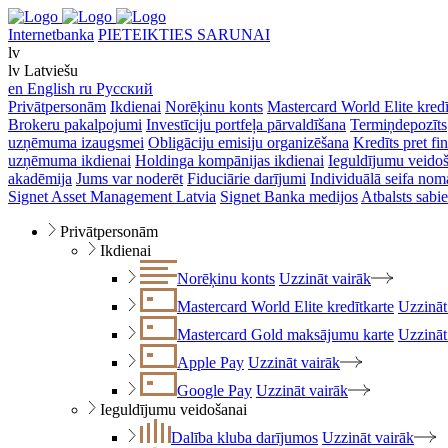
Internetbanka
PIETEIKTIES SARUNAI
lv
lv
Latviešu
en
English
ru
Русский
Privātpersonām
Ikdienai
Norēķinu konts
Mastercard World Elite kredī
Brokeru pakalpojumi
Investīciju portfeļa pārvaldīšana
Termiņdepozīts
uzņēmuma izaugsmei
Obligāciju emisiju organizēšana
Kredīts pret f
uzņēmuma ikdienai
Holdinga kompānijas ikdienai
Ieguldījumu veido
akadēmija
Jums var noderēt
Fiduciārie darījumi
Individuālā seifa nom
Signet Asset Management Latvia
Signet Banka medijos
Atbalsts sabie
Privātpersonām
Ikdienai
Norēķinu konts
Uzzināt vairāk
Mastercard World Elite kredītkarte
Uzzināt
Mastercard Gold maksājumu karte
Uzzināt
Apple Pay
Uzzināt vairāk
Google Pay
Uzzināt vairāk
Ieguldījumu veidošanai
Dalība kluba darījumos
Uzzināt vairāk