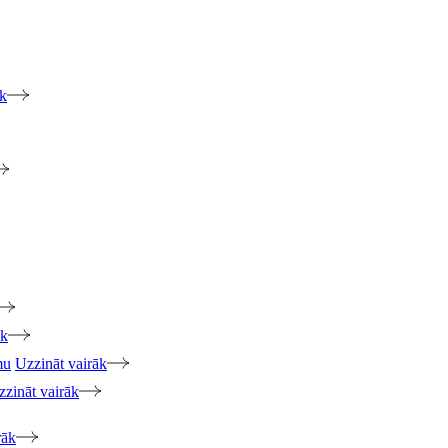
āk
āk
mu
Uzzināt vairāk
zzināt vairāk
rāk