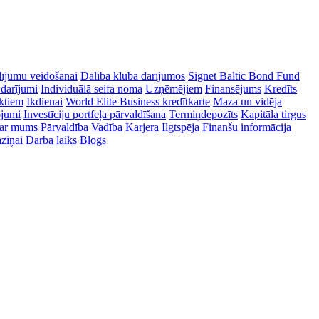
dījumu veidošanai
Dalība kluba darījumos
Signet Baltic Bond Fund
 darījumi
Individuālā seifa noma
Uzņēmējiem
Finansējums
Kredīts
ektiem
Ikdienai
World Elite Business kredītkarte
Maza un vidēja
ojumi
Investīciju portfeļa pārvaldīšana
Termiņdepozīts
Kapitāla tirgus
ar mums
Pārvaldība
Vadība
Karjera
Ilgtspēja
Finanšu informācija
ziņai
Darba laiks
Blogs