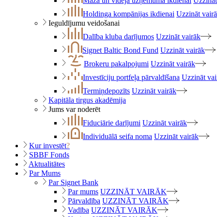
Maza un vidēja uzņēmuma ikdienai
Uzzināt
Holdinga kompānijas ikdienai
Uzzināt vair
Ieguldījumu veidošanai
Dalība kluba darījumos
Uzzināt vairāk
Signet Baltic Bond Fund
Uzzināt vairāk
Brokeru pakalpojumi
Uzzināt vairāk
Investīciju portfeļa pārvaldīšana
Uzzināt vai
Termiņdepozīts
Uzzināt vairāk
Kapitāla tirgus akadēmija
Jums var noderēt
Fiduciārie darījumi
Uzzināt vairāk
Individuālā seifa noma
Uzzināt vairāk
Kur investēt
?
SBBF Fonds
Aktualitātes
Par Mums
Par Signet Bank
Par mums
UZZINĀT VAIRĀK
Pārvaldība
UZZINĀT VAIRĀK
Vadība
UZZINĀT VAIRĀK