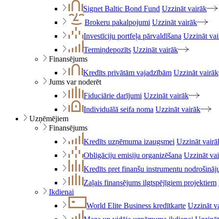
Signet Baltic Bond Fund
Uzzināt vairāk
Brokeru pakalpojumi
Uzzināt vairāk
Investīciju portfeļa pārvaldīšana
Uzzināt vai
Termiņdepozīts
Uzzināt vairāk
Finansējums
Kredīts privātām vajadzībām
Uzzināt vairāk
Jums var noderēt
Fiduciārie darījumi
Uzzināt vairāk
Individuālā seifa noma
Uzzināt vairāk
Uzņēmējiem
Finansējums
Kredīts uzņēmuma izaugsmei
Uzzināt vairā
Obligāciju emisiju organizēšana
Uzzināt va
Kredīts pret finanšu instrumentu nodrošinā
Zaļais finansējums ilgtspējīgiem projektiem
Ikdienai
World Elite Business kredītkarte
Uzzināt v