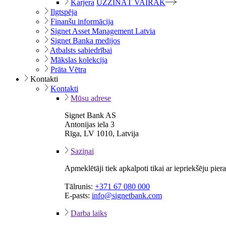
Karjera
UZZINĀT VAIRĀK
Ilgtspēja
Finanšu informācija
Signet Asset Management Latvia
Signet Banka medijos
Atbalsts sabiedrībai
Mākslas kolekcija
Prāta Vētra
Kontakti
Kontakti
Mūsu adrese
Signet Bank AS
Antonijas iela 3
Rīga, LV 1010, Latvija
Saziņai
Apmeklētāji tiek apkalpoti tikai ar iepriekšēju pie
Tālrunis:
+371 67 080 000
E-pasts:
info@signetbank.com
Darba laiks