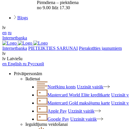
Pirmdiena – piektdiena
no 9.00 līdz 17.30
Blogs
lv
en
ru
Internetbanka
Internetbanka
PIETEIKTIES SARUNAI
Pierakstīties jaunumiem
lv
lv
Latviešu
en
English
ru
Русский
Privātpersonām
Ikdienai
Norēķinu konts
Uzzināt vairāk
Mastercard World Elite kredītkarte
Uzzināt v
Mastercard Gold maksājumu karte
Uzzināt v
Apple Pay
Uzzināt vairāk
Google Pay
Uzzināt vairāk
Ieguldījumu veidošanai