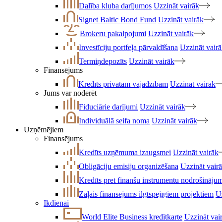
Dalība kluba darījumos
Uzzināt vairāk
Signet Baltic Bond Fund
Uzzināt vairāk
Brokeru pakalpojumi
Uzzināt vairāk
Investīciju portfeļa pārvaldīšana
Uzzināt vair
Termiņdepozīts
Uzzināt vairāk
Finansējums
Kredīts privātām vajadzībām
Uzzināt vairāk
Jums var noderēt
Fiduciārie darījumi
Uzzināt vairāk
Individuālā seifa noma
Uzzināt vairāk
Uzņēmējiem
Finansējums
Kredīts uzņēmuma izaugsmei
Uzzināt vairāk
Obligāciju emisiju organizēšana
Uzzināt vair
Kredīts pret finanšu instrumentu nodrošināju
Zaļais finansējums ilgtspējīgiem projektiem
U
Ikdienai
World Elite Business kredītkarte
Uzzināt vai