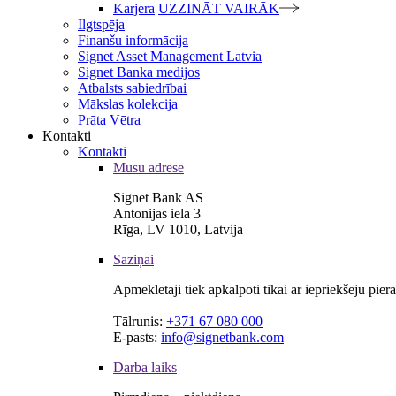
Karjera
UZZINĀT VAIRĀK
Ilgtspēja
Finanšu informācija
Signet Asset Management Latvia
Signet Banka medijos
Atbalsts sabiedrībai
Mākslas kolekcija
Prāta Vētra
Kontakti
Kontakti
Mūsu adrese
Signet Bank AS
Antonijas iela 3
Rīga, LV 1010, Latvija
Saziņai
Apmeklētāji tiek apkalpoti tikai ar iepriekšēju pie
Tālrunis:
+371 67 080 000
E-pasts:
info@signetbank.com
Darba laiks