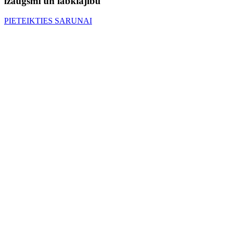
izaugsmi un labklājību
PIETEIKTIES SARUNAI