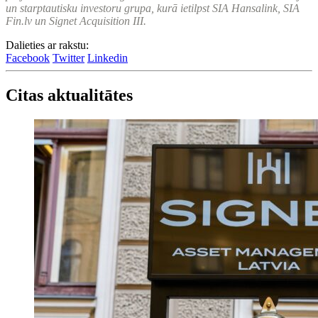
un starptautisku investoru grupa, kurā ietilpst SIA Hansalink, SIA
Fin.lv un Signet Acquisition III.
Dalieties ar rakstu:
Facebook
Twitter
Linkedin
Citas aktualitātes