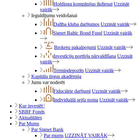
Holdinga kompānijas ikdienai
Uzzināt
vairāk
Ieguldījumu veidošanai
Dalība kluba darījumos
Uzzināt vairāk
Signet Baltic Bond Fund
Uzzināt vairāk
Brokeru pakalpojumi
Uzzināt vairāk
Investīciju portfeļa pārvaldīšana
Uzzināt
vairāk
Termiņdepozīts
Uzzināt vairāk
Kapitāla tirgus akadēmija
Jums var noderēt
Fiduciārie darījumi
Uzzināt vairāk
Individuālā seifa noma
Uzzināt vairāk
Kur investēt
?
SBBF Fonds
Aktualitātes
Par Mums
Par Signet Bank
Par mums
UZZINĀT VAIRĀK