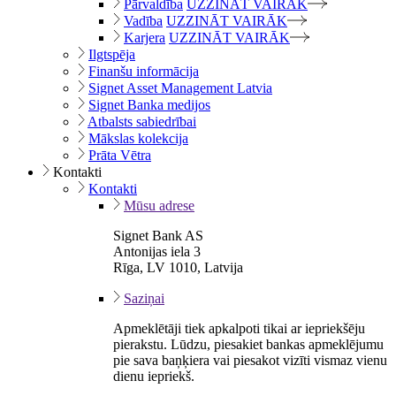
Pārvaldība
UZZINĀT VAIRĀK
Vadība
UZZINĀT VAIRĀK
Karjera
UZZINĀT VAIRĀK
Ilgtspēja
Finanšu informācija
Signet Asset Management Latvia
Signet Banka medijos
Atbalsts sabiedrībai
Mākslas kolekcija
Prāta Vētra
Kontakti
Kontakti
Mūsu adrese
Signet Bank AS
Antonijas iela 3
Rīga, LV 1010, Latvija
Saziņai
Apmeklētāji tiek apkalpoti tikai ar iepriekšēju
pierakstu. Lūdzu, piesakiet bankas apmeklējumu
pie sava baņķiera vai piesakot vizīti vismaz vienu
dienu iepriekš.