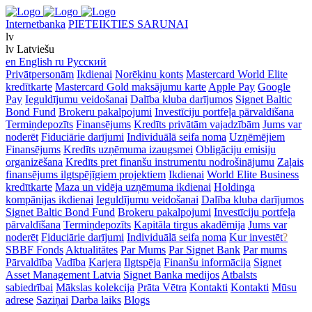
Internetbanka
PIETEIKTIES SARUNAI
lv
lv
Latviešu
en
English
ru
Русский
Privātpersonām
Ikdienai
Norēķinu konts
Mastercard World Elite
kredītkarte
Mastercard Gold maksājumu karte
Apple Pay
Google
Pay
Ieguldījumu veidošanai
Dalība kluba darījumos
Signet Baltic
Bond Fund
Brokeru pakalpojumi
Investīciju portfeļa pārvaldīšana
Termiņdepozīts
Finansējums
Kredīts privātām vajadzībām
Jums var
noderēt
Fiduciārie darījumi
Individuālā seifa noma
Uzņēmējiem
Finansējums
Kredīts uzņēmuma izaugsmei
Obligāciju emisiju
organizēšana
Kredīts pret finanšu instrumentu nodrošinājumu
Zaļais
finansējums ilgtspējīgiem projektiem
Ikdienai
World Elite Business
kredītkarte
Maza un vidēja uzņēmuma ikdienai
Holdinga
kompānijas ikdienai
Ieguldījumu veidošanai
Dalība kluba darījumos
Signet Baltic Bond Fund
Brokeru pakalpojumi
Investīciju portfeļa
pārvaldīšana
Termiņdepozīts
Kapitāla tirgus akadēmija
Jums var
noderēt
Fiduciārie darījumi
Individuālā seifa noma
Kur investēt
?
SBBF Fonds
Aktualitātes
Par Mums
Par Signet Bank
Par mums
Pārvaldība
Vadība
Karjera
Ilgtspēja
Finanšu informācija
Signet
Asset Management Latvia
Signet Banka medijos
Atbalsts
sabiedrībai
Mākslas kolekcija
Prāta Vētra
Kontakti
Kontakti
Mūsu
adrese
Saziņai
Darba laiks
Blogs