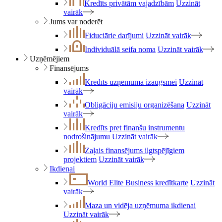
Kredīts privātām vajadzībām
Uzzināt
vairāk
Jums var noderēt
Fiduciārie darījumi
Uzzināt vairāk
Individuālā seifa noma
Uzzināt vairāk
Uzņēmējiem
Finansējums
Kredīts uzņēmuma izaugsmei
Uzzināt
vairāk
Obligāciju emisiju organizēšana
Uzzināt
vairāk
Kredīts pret finanšu instrumentu
nodrošinājumu
Uzzināt vairāk
Zaļais finansējums ilgtspējīgiem
projektiem
Uzzināt vairāk
Ikdienai
World Elite Business kredītkarte
Uzzināt
vairāk
Maza un vidēja uzņēmuma ikdienai
Uzzināt vairāk