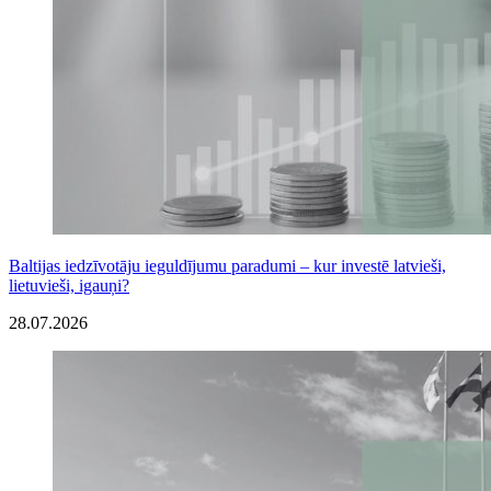
Baltijas iedzīvotāju ieguldījumu paradumi – kur investē latvieši,
lietuvieši, igauņi?
28.07.2026