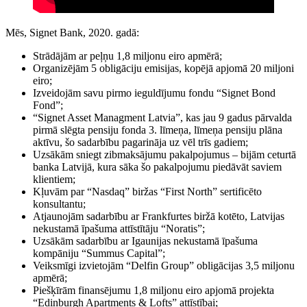
Mēs, Signet Bank, 2020. gadā:
Strādājām ar peļņu 1,8 miljonu eiro apmērā;
Organizējām 5 obligāciju emisijas, kopējā apjomā 20 miljoni
eiro;
Izveidojām savu pirmo ieguldījumu fondu “Signet Bond
Fond”;
“Signet Asset Managment Latvia”, kas jau 9 gadus pārvalda
pirmā slēgta pensiju fonda 3. līmeņa, līmeņa pensiju plāna
aktīvu, šo sadarbību pagarināja uz vēl trīs gadiem;
Uzsākām sniegt zibmaksājumu pakalpojumus – bijām ceturtā
banka Latvijā, kura sāka šo pakalpojumu piedāvāt saviem
klientiem;
Kļuvām par “Nasdaq” biržas “First North” sertificēto
konsultantu;
Atjaunojām sadarbību ar Frankfurtes biržā kotēto, Latvijas
nekustamā īpašuma attīstītāju “Noratis”;
Uzsākām sadarbību ar Igaunijas nekustamā īpašuma
kompāniju “Summus Capital”;
Veiksmīgi izvietojām “Delfin Group” obligācijas 3,5 miljonu
apmērā;
Piešķīrām finansējumu 1,8 miljonu eiro apjomā projekta
“Edinburgh Apartments & Lofts” attīstībai;