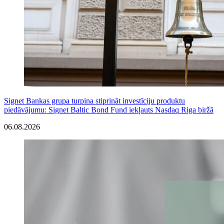
Signet Bankas grupa turpina stiprināt investīciju produktu
piedāvājumu: Signet Baltic Bond Fund iekļauts Nasdaq Riga biržā
06.08.2026