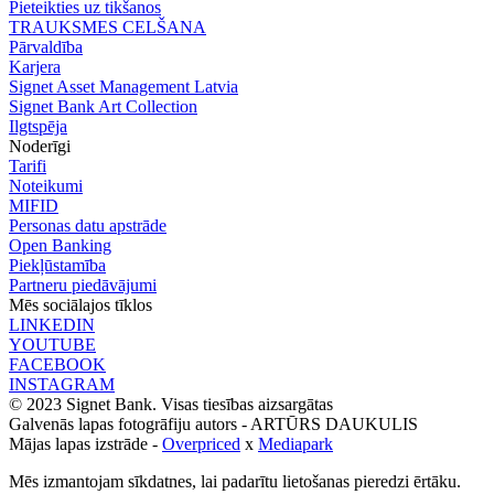
Pieteikties uz tikšanos
TRAUKSMES CELŠANA
Pārvaldība
Karjera
Signet Asset Management Latvia
Signet Bank Art Collection
Ilgtspēja
Noderīgi
Tarifi
Noteikumi
MIFID
Personas datu apstrāde
Open Banking
Piekļūstamība
Partneru piedāvājumi
Mēs sociālajos tīklos
LINKEDIN
YOUTUBE
FACEBOOK
INSTAGRAM
© 2023 Signet Bank. Visas tiesības aizsargātas
Galvenās lapas fotogrāfiju autors -
ARTŪRS DAUKULIS
Mājas lapas izstrāde -
Overpriced
x
Mediapark
Mēs izmantojam sīkdatnes, lai padarītu lietošanas pieredzi ērtāku.