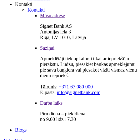
Kontakti
Kontakti
Mūsu adrese
Signet Bank AS
Antonijas iela 3
Rīga, LV 1010, Latvija
Saziņai
Apmeklētāji tiek apkalpoti tikai ar iepriekšēju
pierakstu. Lūdzu, piesakiet bankas apmeklējumu
pie sava baņķiera vai piesakot vizīti vismaz vienu
dienu iepriekš.
Tālrunis:
+371 67 080 000
E-pasts:
info@signetbank.com
Darba laiks
Pirmdiena – piektdiena
no 9.00 līdz 17.30
Blogs