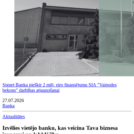
Signet Banka piešķir 2 milj. eiro finansējumu SIA "Vaiņodes
bekons" darbības atjaunošanai
27.07.2026
Banka
Aktualitātes
Izvēlies vietējo banku, kas veicina Tava biznesa