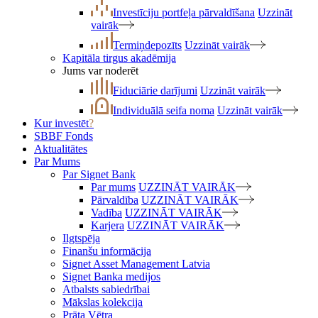
Investīciju portfeļa pārvaldīšana
Uzzināt
vairāk
Termiņdepozīts
Uzzināt vairāk
Kapitāla tirgus akadēmija
Jums var noderēt
Fiduciārie darījumi
Uzzināt vairāk
Individuālā seifa noma
Uzzināt vairāk
Kur investēt
?
SBBF Fonds
Aktualitātes
Par Mums
Par Signet Bank
Par mums
UZZINĀT VAIRĀK
Pārvaldība
UZZINĀT VAIRĀK
Vadība
UZZINĀT VAIRĀK
Karjera
UZZINĀT VAIRĀK
Ilgtspēja
Finanšu informācija
Signet Asset Management Latvia
Signet Banka medijos
Atbalsts sabiedrībai
Mākslas kolekcija
Prāta Vētra