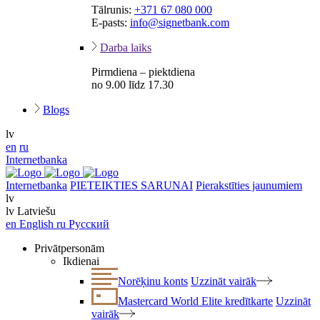
Tālrunis:
+371 67 080 000
E-pasts:
info@signetbank.com
Darba laiks
Pirmdiena – piektdiena
no 9.00 līdz 17.30
Blogs
lv
en
ru
Internetbanka
Internetbanka
PIETEIKTIES SARUNAI
Pierakstīties jaunumiem
lv
lv
Latviešu
en
English
ru
Русский
Privātpersonām
Ikdienai
Norēķinu konts
Uzzināt vairāk
Mastercard World Elite kredītkarte
Uzzināt
vairāk