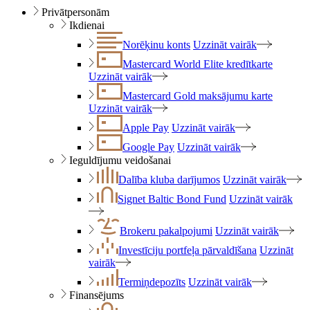
Privātpersonām
Ikdienai
Norēķinu konts
Uzzināt vairāk
Mastercard World Elite kredītkarte
Uzzināt vairāk
Mastercard Gold maksājumu karte
Uzzināt vairāk
Apple Pay
Uzzināt vairāk
Google Pay
Uzzināt vairāk
Ieguldījumu veidošanai
Dalība kluba darījumos
Uzzināt vairāk
Signet Baltic Bond Fund
Uzzināt vairāk
Brokeru pakalpojumi
Uzzināt vairāk
Investīciju portfeļa pārvaldīšana
Uzzināt
vairāk
Termiņdepozīts
Uzzināt vairāk
Finansējums