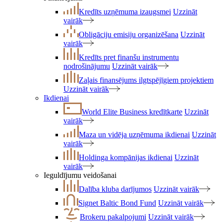
Kredīts uzņēmuma izaugsmei
Uzzināt
vairāk
Obligāciju emisiju organizēšana
Uzzināt
vairāk
Kredīts pret finanšu instrumentu
nodrošinājumu
Uzzināt vairāk
Zaļais finansējums ilgtspējīgiem projektiem
Uzzināt vairāk
Ikdienai
World Elite Business kredītkarte
Uzzināt
vairāk
Maza un vidēja uzņēmuma ikdienai
Uzzināt
vairāk
Holdinga kompānijas ikdienai
Uzzināt
vairāk
Ieguldījumu veidošanai
Dalība kluba darījumos
Uzzināt vairāk
Signet Baltic Bond Fund
Uzzināt vairāk
Brokeru pakalpojumi
Uzzināt vairāk