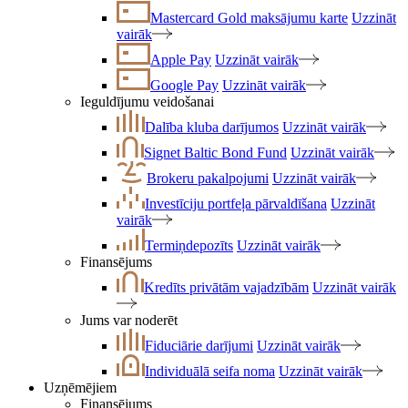
Mastercard Gold maksājumu karte
Uzzināt
vairāk
Apple Pay
Uzzināt vairāk
Google Pay
Uzzināt vairāk
Ieguldījumu veidošanai
Dalība kluba darījumos
Uzzināt vairāk
Signet Baltic Bond Fund
Uzzināt vairāk
Brokeru pakalpojumi
Uzzināt vairāk
Investīciju portfeļa pārvaldīšana
Uzzināt
vairāk
Termiņdepozīts
Uzzināt vairāk
Finansējums
Kredīts privātām vajadzībām
Uzzināt vairāk
Jums var noderēt
Fiduciārie darījumi
Uzzināt vairāk
Individuālā seifa noma
Uzzināt vairāk
Uzņēmējiem
Finansējums