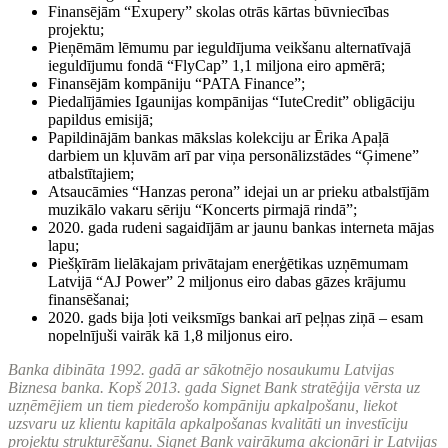
Finansējām “Exupery” skolas otrās kārtas būvniecības
projektu;
Pieņēmām lēmumu par ieguldījuma veikšanu alternatīvajā
ieguldījumu fondā “FlyCap” 1,1 miljona eiro apmērā;
Finansējām kompāniju “PATA Finance”;
Piedalījāmies Igaunijas kompānijas “IuteCredit” obligāciju
papildus emisijā;
Papildinājām bankas mākslas kolekciju ar Ērika Apaļā
darbiem un kļuvām arī par viņa personālizstādes “Ģimene”
atbalstītajiem;
Atsaucāmies “Hanzas perona” idejai un ar prieku atbalstījām
muzikālo vakaru sēriju “Koncerts pirmajā rindā”;
2020. gada rudeni sagaidījām ar jaunu bankas interneta mājas
lapu;
Piešķīrām lielākajam privātajam enerģētikas uzņēmumam
Latvijā “AJ Power” 2 miljonus eiro dabas gāzes krājumu
finansēšanai;
2020. gads bija ļoti veiksmīgs bankai arī peļņas ziņā – esam
nopelnījuši vairāk kā 1,8 miljonus eiro.
Banka dibināta 1992. gadā ar sākotnējo nosaukumu Latvijas
Biznesa banka. Kopš 2013. gada Signet Bank stratēģija vērsta uz
uzņēmējiem un tiem piederošo kompāniju apkalpošanu, liekot
uzsvaru uz klientu kapitāla apkalpošanas kvalitāti un investīciju
projektu strukturēšanu. Signet Bank vairākuma akcionāri ir Latvijas