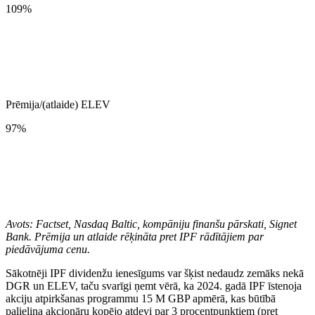
109%
Prēmija/(atlaide) ELEV
97%
Avots: Factset, Nasdaq Baltic, kompāniju finanšu pārskati, Signet
Bank. Prēmija un atlaide rēķināta pret IPF rādītājiem par
piedāvājuma cenu.
Sākotnēji IPF dividenžu ienesīgums var šķist nedaudz zemāks nekā
DGR un ELEV, taču svarīgi ņemt vērā, ka 2024. gadā IPF īstenoja
akciju atpirkšanas programmu 15 M GBP apmērā, kas būtībā
palielina akcionāru kopējo atdevi par 3 procentpunktiem (pret