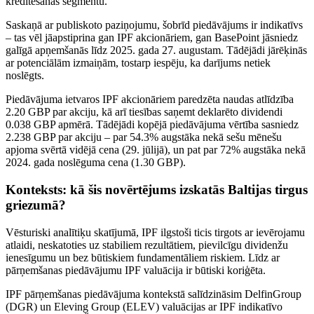
kreditēšanas segmentu.
Saskaņā ar publiskoto paziņojumu, šobrīd piedāvājums ir indikatīvs
– tas vēl jāapstiprina gan IPF akcionāriem, gan BasePoint jāsniedz
galīgā apņemšanās līdz 2025. gada 27. augustam. Tādējādi jārēķinās
ar potenciālām izmaiņām, tostarp iespēju, ka darījums netiek
noslēgts.
Piedāvājuma ietvaros IPF akcionāriem paredzēta naudas atlīdzība
2.20 GBP par akciju, kā arī tiesības saņemt deklarēto dividendi
0.038 GBP apmērā. Tādējādi kopējā piedāvājuma vērtība sasniedz
2.238 GBP par akciju – par 54.3% augstāka nekā sešu mēnešu
apjoma svērtā vidējā cena (29. jūlijā), un pat par 72% augstāka nekā
2024. gada noslēguma cena (1.30 GBP).
Konteksts: kā šis novērtējums izskatās Baltijas tirgus
griezumā?
Vēsturiski analītiķu skatījumā, IPF ilgstoši ticis tirgots ar ievērojamu
atlaidi, neskatoties uz stabiliem rezultātiem, pievilcīgu dividenžu
ienesīgumu un bez būtiskiem fundamentāliem riskiem. Līdz ar
pārņemšanas piedāvājumu IPF valuācija ir būtiski koriģēta.
IPF pārņemšanas piedāvājuma kontekstā salīdzināsim DelfinGroup
(DGR) un Eleving Group (ELEV) valuācijas ar IPF indikatīvo