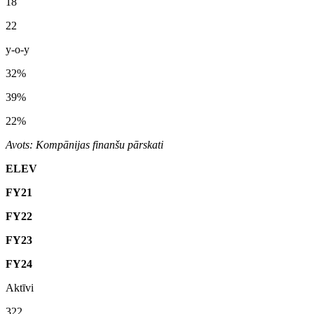
18
22
y-o-y
32%
39%
22%
Avots: Kompānijas finanšu pārskati
ELEV
FY21
FY22
FY23
FY24
Aktīvi
322