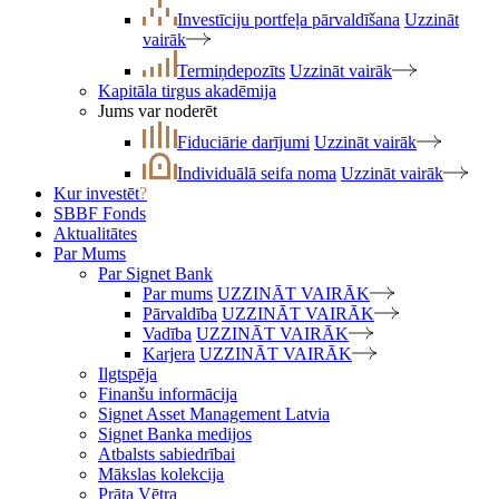
Investīciju portfeļa pārvaldīšana
Uzzināt
vairāk
Termiņdepozīts
Uzzināt vairāk
Kapitāla tirgus akadēmija
Jums var noderēt
Fiduciārie darījumi
Uzzināt vairāk
Individuālā seifa noma
Uzzināt vairāk
Kur investēt
?
SBBF Fonds
Aktualitātes
Par Mums
Par Signet Bank
Par mums
UZZINĀT VAIRĀK
Pārvaldība
UZZINĀT VAIRĀK
Vadība
UZZINĀT VAIRĀK
Karjera
UZZINĀT VAIRĀK
Ilgtspēja
Finanšu informācija
Signet Asset Management Latvia
Signet Banka medijos
Atbalsts sabiedrībai
Mākslas kolekcija
Prāta Vētra