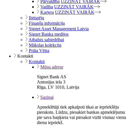
Pārvaldība
UZZINĀT VAIRĀK
Vadība
UZZINĀT VAIRĀK
Karjera
UZZINĀT VAIRĀK
Ilgtspēja
Finanšu informācija
Signet Asset Management Latvia
Signet Banka medijos
Atbalsts sabiedrībai
Mākslas kolekcija
Prāta Vētra
Kontakti
Kontakti
Mūsu adrese
Signet Bank AS
Antonijas iela 3
Rīga, LV 1010, Latvija
Saziņai
Apmeklētāji tiek apkalpoti tikai ar iepriekšēju
pierakstu. Lūdzu, piesakiet bankas apmeklējumu
pie sava baņķiera vai piesakot vizīti vismaz vienu
dienu iepriekš.