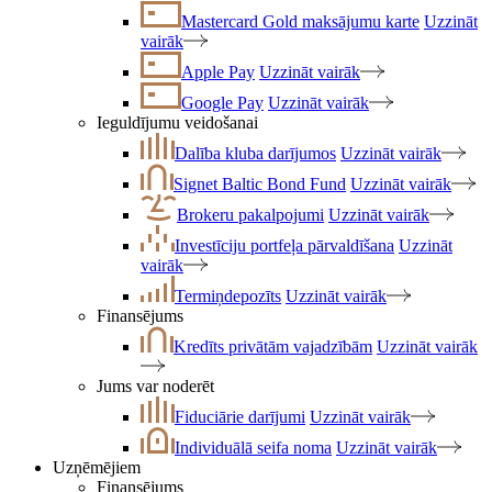
Mastercard Gold maksājumu karte
Uzzināt
vairāk
Apple Pay
Uzzināt vairāk
Google Pay
Uzzināt vairāk
Ieguldījumu veidošanai
Dalība kluba darījumos
Uzzināt vairāk
Signet Baltic Bond Fund
Uzzināt vairāk
Brokeru pakalpojumi
Uzzināt vairāk
Investīciju portfeļa pārvaldīšana
Uzzināt
vairāk
Termiņdepozīts
Uzzināt vairāk
Finansējums
Kredīts privātām vajadzībām
Uzzināt vairāk
Jums var noderēt
Fiduciārie darījumi
Uzzināt vairāk
Individuālā seifa noma
Uzzināt vairāk
Uzņēmējiem
Finansējums