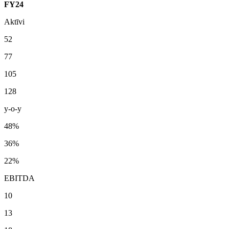
FY24
Aktīvi
52
77
105
128
y-o-y
48%
36%
22%
EBITDA
10
13