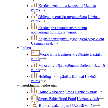
Kredīts uzņēmuma izaugsmei
Uzzināt
vairāk
Obligāciju emisiju organizēšana
Uzzināt
vairāk
Kredīts pret finanšu instrumentu
nodrošinājumu
Uzzināt vairāk
Zaļais finansējums ilgtspējīgiem projektiem
Uzzināt vairāk
Ikdienai
World Elite Business kredītkarte
Uzzināt
vairāk
Maza un vidēja uzņēmuma ikdienai
Uzzināt
vairāk
Holdinga kompānijas ikdienai
Uzzināt
vairāk
Ieguldījumu veidošanai
Dalība kluba darījumos
Uzzināt vairāk
Signet Baltic Bond Fund
Uzzināt vairāk
Brokeru pakalpojumi
Uzzināt vairāk