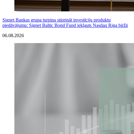
Signet Bankas grupa turpina stiprināt investīciju produktu
piedāvājumu: Signet Baltic Bond Fund iekļauts Nasdaq Riga biržā
06.08.2026