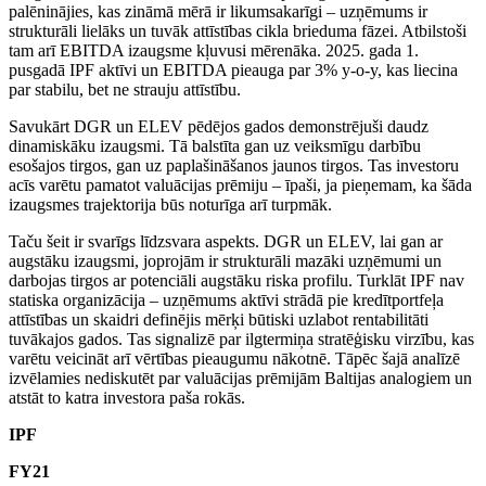
palēninājies, kas zināmā mērā ir likumsakarīgi – uzņēmums ir
strukturāli lielāks un tuvāk attīstības cikla brieduma fāzei. Atbilstoši
tam arī EBITDA izaugsme kļuvusi mērenāka. 2025. gada 1.
pusgadā IPF aktīvi un EBITDA pieauga par 3% y-o-y, kas liecina
par stabilu, bet ne strauju attīstību.
Savukārt DGR un ELEV pēdējos gados demonstrējuši daudz
dinamiskāku izaugsmi. Tā balstīta gan uz veiksmīgu darbību
esošajos tirgos, gan uz paplašināšanos jaunos tirgos. Tas investoru
acīs varētu pamatot valuācijas prēmiju – īpaši, ja pieņemam, ka šāda
izaugsmes trajektorija būs noturīga arī turpmāk.
Taču šeit ir svarīgs līdzsvara aspekts. DGR un ELEV, lai gan ar
augstāku izaugsmi, joprojām ir strukturāli mazāki uzņēmumi un
darbojas tirgos ar potenciāli augstāku riska profilu. Turklāt IPF nav
statiska organizācija – uzņēmums aktīvi strādā pie kredītportfeļa
attīstības un skaidri definējis mērķi būtiski uzlabot rentabilitāti
tuvākajos gados. Tas signalizē par ilgtermiņa stratēģisku virzību, kas
varētu veicināt arī vērtības pieaugumu nākotnē. Tāpēc šajā analīzē
izvēlamies nediskutēt par valuācijas prēmijām Baltijas analogiem un
atstāt to katra investora paša rokās.
IPF
FY21