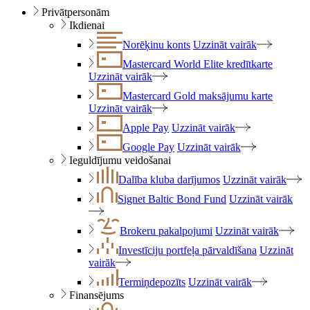
Privātpersonām
Ikdienai
Norēķinu konts
Uzzināt vairāk
Mastercard World Elite kredītkarte
Uzzināt vairāk
Mastercard Gold maksājumu karte
Uzzināt vairāk
Apple Pay
Uzzināt vairāk
Google Pay
Uzzināt vairāk
Ieguldījumu veidošanai
Dalība kluba darījumos
Uzzināt vairāk
Signet Baltic Bond Fund
Uzzināt vairāk
Brokeru pakalpojumi
Uzzināt vairāk
Investīciju portfeļa pārvaldīšana
Uzzināt
vairāk
Termiņdepozīts
Uzzināt vairāk
Finansējums