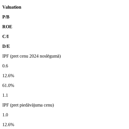
Valuation
P/B
ROE
C/I
D/E
IPF (pret cenu 2024 noslēgumā)
0.6
12.6%
61.0%
1.1
IPF (pret piedāvājuma cenu)
1.0
12.6%