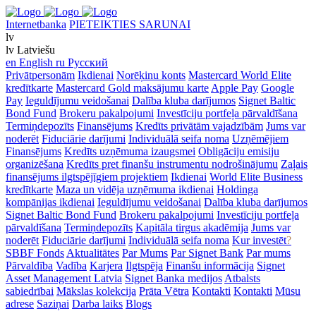
Internetbanka
PIETEIKTIES SARUNAI
lv
lv
Latviešu
en
English
ru
Русский
Privātpersonām
Ikdienai
Norēķinu konts
Mastercard World Elite
kredītkarte
Mastercard Gold maksājumu karte
Apple Pay
Google
Pay
Ieguldījumu veidošanai
Dalība kluba darījumos
Signet Baltic
Bond Fund
Brokeru pakalpojumi
Investīciju portfeļa pārvaldīšana
Termiņdepozīts
Finansējums
Kredīts privātām vajadzībām
Jums var
noderēt
Fiduciārie darījumi
Individuālā seifa noma
Uzņēmējiem
Finansējums
Kredīts uzņēmuma izaugsmei
Obligāciju emisiju
organizēšana
Kredīts pret finanšu instrumentu nodrošinājumu
Zaļais
finansējums ilgtspējīgiem projektiem
Ikdienai
World Elite Business
kredītkarte
Maza un vidēja uzņēmuma ikdienai
Holdinga
kompānijas ikdienai
Ieguldījumu veidošanai
Dalība kluba darījumos
Signet Baltic Bond Fund
Brokeru pakalpojumi
Investīciju portfeļa
pārvaldīšana
Termiņdepozīts
Kapitāla tirgus akadēmija
Jums var
noderēt
Fiduciārie darījumi
Individuālā seifa noma
Kur investēt
?
SBBF Fonds
Aktualitātes
Par Mums
Par Signet Bank
Par mums
Pārvaldība
Vadība
Karjera
Ilgtspēja
Finanšu informācija
Signet
Asset Management Latvia
Signet Banka medijos
Atbalsts
sabiedrībai
Mākslas kolekcija
Prāta Vētra
Kontakti
Kontakti
Mūsu
adrese
Saziņai
Darba laiks
Blogs