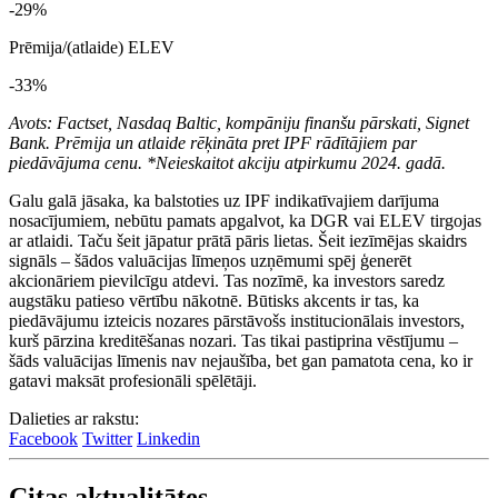
-29%
Prēmija/(atlaide) ELEV
-33%
Avots: Factset, Nasdaq Baltic, kompāniju finanšu pārskati, Signet
Bank. Prēmija un atlaide rēķināta pret IPF rādītājiem par
piedāvājuma cenu. *Neieskaitot akciju atpirkumu 2024. gadā.
Galu galā jāsaka, ka balstoties uz IPF indikatīvajiem darījuma
nosacījumiem, nebūtu pamats apgalvot, ka DGR vai ELEV tirgojas
ar atlaidi. Taču šeit jāpatur prātā pāris lietas. Šeit iezīmējas skaidrs
signāls – šādos valuācijas līmeņos uzņēmumi spēj ģenerēt
akcionāriem pievilcīgu atdevi. Tas nozīmē, ka investors saredz
augstāku patieso vērtību nākotnē. Būtisks akcents ir tas, ka
piedāvājumu izteicis nozares pārstāvošs institucionālais investors,
kurš pārzina kreditēšanas nozari. Tas tikai pastiprina vēstījumu –
šāds valuācijas līmenis nav nejaušība, bet gan pamatota cena, ko ir
gatavi maksāt profesionāli spēlētāji.
Dalieties ar rakstu:
Facebook
Twitter
Linkedin
Citas aktualitātes