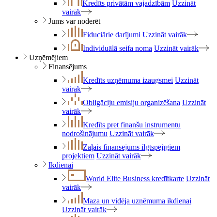
Kredīts privātām vajadzībām
Uzzināt
vairāk
Jums var noderēt
Fiduciārie darījumi
Uzzināt vairāk
Individuālā seifa noma
Uzzināt vairāk
Uzņēmējiem
Finansējums
Kredīts uzņēmuma izaugsmei
Uzzināt
vairāk
Obligāciju emisiju organizēšana
Uzzināt
vairāk
Kredīts pret finanšu instrumentu
nodrošinājumu
Uzzināt vairāk
Zaļais finansējums ilgtspējīgiem
projektiem
Uzzināt vairāk
Ikdienai
World Elite Business kredītkarte
Uzzināt
vairāk
Maza un vidēja uzņēmuma ikdienai
Uzzināt vairāk