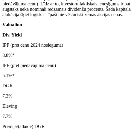
piedāvājuma cenu). Līdz ar to, investoru faktiskais ienesīgums ir pat
augstāks nekā nomināli redzamais dividenžu procents. Šāda kapitāla
alokācija šķiet loģiska – īpaši pie vēsturiski zemas akcijas cenas.
Valuation
Div. Yield
IPF (pret cenu 2024 noslēgumā)
8.8%*
IPF (pret piedāvājuma cenu)
5.1%*
DGR
7.2%
Eleving
7.7%
Prēmija/(atlaide) DGR