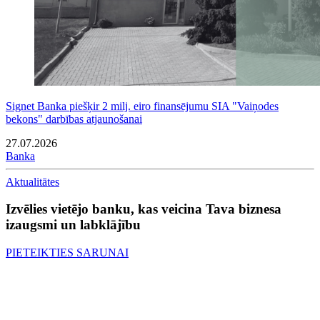
Signet Banka piešķir 2 milj. eiro finansējumu SIA "Vaiņodes
bekons" darbības atjaunošanai
27.07.2026
Banka
Aktualitātes
Izvēlies vietējo banku, kas veicina Tava biznesa
izaugsmi un labklājību
PIETEIKTIES SARUNAI