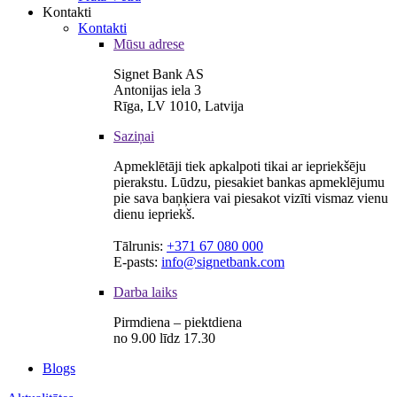
Kontakti
Kontakti
Mūsu adrese
Signet Bank AS
Antonijas iela 3
Rīga, LV 1010, Latvija
Saziņai
Apmeklētāji tiek apkalpoti tikai ar iepriekšēju
pierakstu. Lūdzu, piesakiet bankas apmeklējumu
pie sava baņķiera vai piesakot vizīti vismaz vienu
dienu iepriekš.
Tālrunis:
+371 67 080 000
E-pasts:
info@signetbank.com
Darba laiks
Pirmdiena – piektdiena
no 9.00 līdz 17.30
Blogs