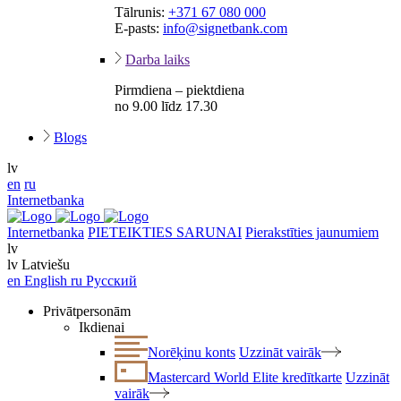
Tālrunis:
+371 67 080 000
E-pasts:
info@signetbank.com
Darba laiks
Pirmdiena – piektdiena
no 9.00 līdz 17.30
Blogs
lv
en
ru
Internetbanka
Internetbanka
PIETEIKTIES SARUNAI
Pierakstīties jaunumiem
lv
lv
Latviešu
en
English
ru
Русский
Privātpersonām
Ikdienai
Norēķinu konts
Uzzināt vairāk
Mastercard World Elite kredītkarte
Uzzināt
vairāk