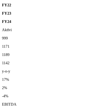
FY22
FY23
FY24
Aktīvi
999
1171
1189
1142
y-o-y
17%
2%
-4%
EBITDA