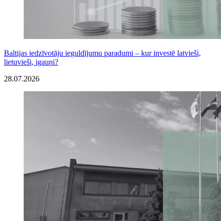
Baltijas iedzīvotāju ieguldījumu paradumi – kur investē latvieši,
lietuvieši, igauņi?
28.07.2026