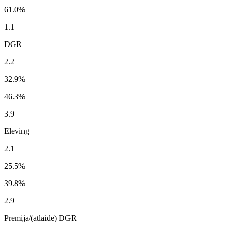
61.0%
1.1
DGR
2.2
32.9%
46.3%
3.9
Eleving
2.1
25.5%
39.8%
2.9
Prēmija/(atlaide) DGR