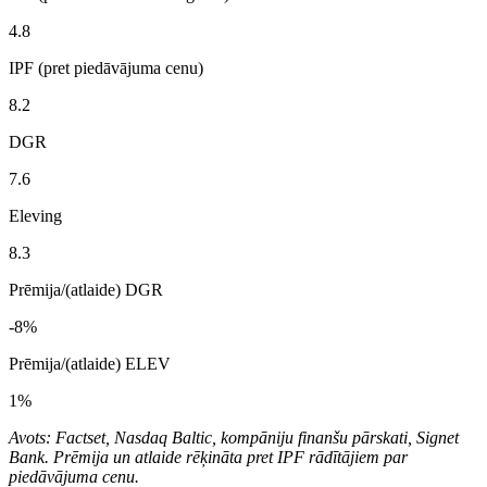
4.8
IPF (pret piedāvājuma cenu)
8.2
DGR
7.6
Eleving
8.3
Prēmija/(atlaide) DGR
-8%
Prēmija/(atlaide) ELEV
1%
Avots: Factset, Nasdaq Baltic, kompāniju finanšu pārskati, Signet
Bank. Prēmija un atlaide rēķināta pret IPF rādītājiem par
piedāvājuma cenu.