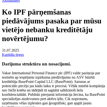
Aktualitātes
Ko IPF pārņemšanas
piedāvājums pasaka par mūsu
vietējo nebanku kreditētāju
novērtējumu?
31.07.2025
Kapitāla tirgus
Darījuma struktūra un nosacījumi.
Vakar International Personal Finance plc (IPF) valde paziņoja par
norisēm ap iespējamu izpirkuma piedāvājumu no ASV bāzētā
kreditētāja BasePoint Capital LLC (BasePoint). Sarunas ar
potenciālo pircēju jau kādu laiku ir procesā. Vēlāk minētā kompānija
nav biržā kotēta un tādējādi tā saglabā salīdzinoši lielu
konfidencialitāti. Publiski pieejamā informācija liecina, ka BasePoint
specializējas aizdevumos pret aktīvu ķīlu. Cik noprotams,
uzņēmums vēlas izplesties gan ģeogrāfiski, gan apgūt jaunu