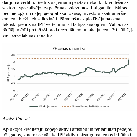
darījuma vērtību. Šie trīs uzņēmumi pārstāv nebanku kreditēšanas
sektoru, specializējoties patēriņa aizdevumos. Lai gan tie atšķiras
pēc mēroga un daļēji ģeogrāfiskā fokusa, investoru skatījumā šie
emitenti bieži tiek salīdzināti. Pārņemšanas piedāvājuma cena
faktiski pielīdzina IPF vērtējumu tā Baltijas analogiem. Valuācijas
rādītāji mērīti pret 2024. gada rezultātiem un akciju cenu 29. jūlijā, ja
vien savādāk nav norādīts.
Avots: Factset
Aplūkojot kreditētāju kopējo aktīvu attīstību un rentabilitāti pēdējos
trīs gados, varam secināt, ka IPF aktīvu pieauguma temps ir būtiski