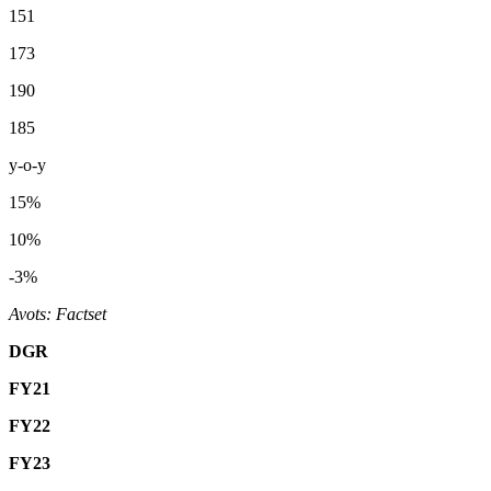
151
173
190
185
y-o-y
15%
10%
-3%
Avots: Factset
DGR
FY21
FY22
FY23