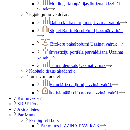
Holdinga kompānijas ikdienai
Uzzināt
vairāk
Ieguldījumu veidošanai
Dalība kluba darījumos
Uzzināt vairāk
Signet Baltic Bond Fund
Uzzināt vairāk
Brokeru pakalpojumi
Uzzināt vairāk
Investīciju portfeļa pārvaldīšana
Uzzināt
vairāk
Termiņdepozīts
Uzzināt vairāk
Kapitāla tirgus akadēmija
Jums var noderēt
Fiduciārie darījumi
Uzzināt vairāk
Individuālā seifa noma
Uzzināt vairāk
Kur investēt
?
SBBF Fonds
Aktualitātes
Par Mums
Par Signet Bank
Par mums
UZZINĀT VAIRĀK