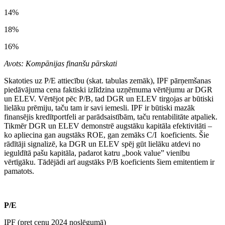
14%
18%
16%
Avots: Kompānijas finanšu pārskati
Skatoties uz P/E attiecību (skat. tabulas zemāk), IPF pārņemšanas
piedāvājuma cena faktiski izlīdzina uzņēmuma vērtējumu ar DGR
un ELEV. Vērtējot pēc P/B, tad DGR un ELEV tirgojas ar būtiski
lielāku prēmiju, taču tam ir savi iemesli. IPF ir būtiski mazāk
finansējis kredītportfeli ar parādsaistībām, taču rentabilitāte atpaliek.
Tikmēr DGR un ELEV demonstrē augstāku kapitāla efektivitāti –
ko apliecina gan augstāks ROE, gan zemāks C/I koeficients. Šie
rādītāji signalizē, ka DGR un ELEV spēj gūt lielāku atdevi no
ieguldītā pašu kapitāla, padarot katru „book value” vienību
vērtīgāku. Tādējādi arī augstāks P/B koeficients šiem emitentiem ir
pamatots.
P/E
IPF (pret cenu 2024 noslēgumā)