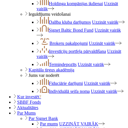
Holdinga kompānijas ikdienai
Uzzināt
vairāk
Ieguldījumu veidošanai
Dalība kluba darījumos
Uzzināt vairāk
Signet Baltic Bond Fund
Uzzināt vairāk
Brokeru pakalpojumi
Uzzināt vairāk
Investīciju portfeļa pārvaldīšana
Uzzināt
vairāk
Termiņdepozīts
Uzzināt vairāk
Kapitāla tirgus akadēmija
Jums var noderēt
Fiduciārie darījumi
Uzzināt vairāk
Individuālā seifa noma
Uzzināt vairāk
Kur investēt
?
SBBF Fonds
Aktualitātes
Par Mums
Par Signet Bank
Par mums
UZZINĀT VAIRĀK