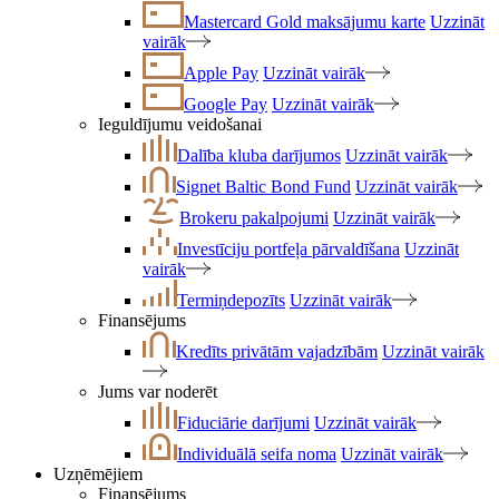
Mastercard Gold maksājumu karte
Uzzināt
vairāk
Apple Pay
Uzzināt vairāk
Google Pay
Uzzināt vairāk
Ieguldījumu veidošanai
Dalība kluba darījumos
Uzzināt vairāk
Signet Baltic Bond Fund
Uzzināt vairāk
Brokeru pakalpojumi
Uzzināt vairāk
Investīciju portfeļa pārvaldīšana
Uzzināt
vairāk
Termiņdepozīts
Uzzināt vairāk
Finansējums
Kredīts privātām vajadzībām
Uzzināt vairāk
Jums var noderēt
Fiduciārie darījumi
Uzzināt vairāk
Individuālā seifa noma
Uzzināt vairāk
Uzņēmējiem
Finansējums