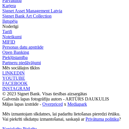
Pārvaldība
Karjera
Signet Asset Management Latvia
Signet Bank Art Collection
Ilgtspēja
Noderīgi
Tarifi
Noteikumi
MIFID
Personas datu apstrāde
Open Banking
Piekļūstamība
Partneru piedāvājumi
Mēs sociālajos tīklos
LINKEDIN
YOUTUBE
FACEBOOK
INSTAGRAM
© 2023 Signet Bank. Visas tiesības aizsargātas
Galvenās lapas fotogrāfiju autors -
ARTŪRS DAUKULIS
Mājas lapas izstrāde -
Overpriced
x
Mediapark
Mēs izmantojam sīkdatnes, lai padarītu lietošanas pieredzi ērtāku.
Vai piekrīti sīkdatņu izmantošanai, saskaņā ar
Privātuma politiku
?
Nepiekrītu
Piekrītu