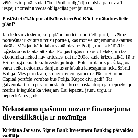
vēlēsies turpināt sadarbību. Proti, obligāciju emisija paredz arī
iespēju nomainīt vecās obligācijas pret jaunām.
Pastāstiet sīkāk par attīstības iecerēm! Kādi ir nākotnes lielie
plāni?
Jau iedevu virzienu, kurp plānojam iet ar portfeli, proti, ir vēlme
nodrošināt likviditāti mūsu portfelī, kas motivē uzņēmumu skatīties
plašāk. Mēs jau kādu laiku skatāmies uz Poliju, un tas būtībā ir
loģisks solis tālākā attīstībā. Polijas tirgus ir daudz lielāks, un tās
ekonomika nekad nav kritusies, pat ne 2008. gada krīzes laikā. Tā ir
ES mēroga parādība. Investīciju tirgus Polijā ir daudz plašāks, jūs
varat veikt neticamus darījumus ar labāku ienesīgumu nekā šobrīd
Baltijā. Mēs paredzam, ka pēc diviem gadiem 20% no Summus
Capital portfeļa vērtības būs Polijā. Kāpēc divi gadi? Tas
galvenokārt ir tā paša iemesla dēļ, ko es paskaidroju jau iepriekš, jo
mērķis ir ieguldīt kā vietējam. Lai iepazītu jaunu tirgu, ir
nepieciešams gads.
Nekustamo īpašumu nozarē finansējuma
diversifikācija ir nozīmīga
Kristiāna Janvare, Signet Bank Investment Banking pārvaldes
vadītāja