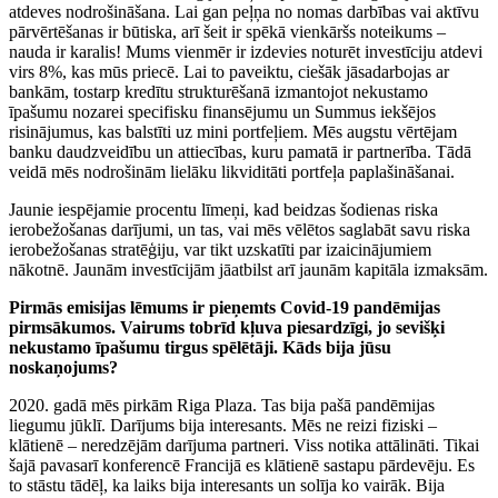
atdeves nodrošināšana. Lai gan peļņa no nomas darbības vai aktīvu
pārvērtēšanas ir būtiska, arī šeit ir spēkā vienkāršs noteikums –
nauda ir karalis! Mums vienmēr ir izdevies noturēt investīciju atdevi
virs 8%, kas mūs priecē. Lai to paveiktu, ciešāk jāsadarbojas ar
bankām, tostarp kredītu strukturēšanā izmantojot nekustamo
īpašumu nozarei specifisku finansējumu un Summus iekšējos
risinājumus, kas balstīti uz mini portfeļiem. Mēs augstu vērtējam
banku daudzveidību un attiecības, kuru pamatā ir partnerība. Tādā
veidā mēs nodrošinām lielāku likviditāti portfeļa paplašināšanai.
Jaunie iespējamie procentu līmeņi, kad beidzas šodienas riska
ierobežošanas darījumi, un tas, vai mēs vēlētos saglabāt savu riska
ierobežošanas stratēģiju, var tikt uzskatīti par izaicinājumiem
nākotnē. Jaunām investīcijām jāatbilst arī jaunām kapitāla izmaksām.
Pirmās emisijas lēmums ir pieņemts Covid-19 pandēmijas
pirmsākumos. Vairums tobrīd kļuva piesardzīgi, jo sevišķi
nekustamo īpašumu tirgus spēlētāji. Kāds bija jūsu
noskaņojums?
2020. gadā mēs pirkām Riga Plaza. Tas bija pašā pandēmijas
liegumu jūklī. Darījums bija interesants. Mēs ne reizi fiziski –
klātienē – neredzējām darījuma partneri. Viss notika attālināti. Tikai
šajā pavasarī konferencē Francijā es klātienē sastapu pārdevēju. Es
to stāstu tādēļ, ka laiks bija interesants un solīja ko vairāk. Bija