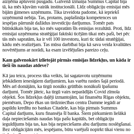
aizņēma aptuveni pusgadu. Galvenā izmaiņa Summus Capital bija
tā, ka mēs kļuvām vairāk institucionāli. Līdz obligāciju emisijai mēs
bijām ģimenes uzņēmums. Tika izveidota padome, kā iepriekš
uzņēmumā nebija. Tas, protams, paplašināja kompetences un
iespējas pārrunāt dažādus investīciju darījumus. Tomēr pats
būtiskākais bija tas, ko mēs sapratām šīs emisijas rezultātā. Proti, līdz
emisijai uzņēmuma stratēģijai faktiski ticējām tikai mēs paši, bet pēc
tās mēs sapratām, ka ir vēl 100 investoru, kuri tic tādai stratēģijai,
kādu mēs realizējam. Tas mūsu darbībai bija kā sava veida kvalitātes
novērtējums ar norādi, ka esam izvēlējušies pareizo ceļu.
Kam galvenokārt izlietojāt pirmās emisijas līdzekļus, un kāda ir
tieši šīs naudas atdeve?
Kā jau teicu, process tika veikts, lai sagatavotu uzņēmumu
jebkādiem ienesīgiem darījumiem, kas varētu rasties šajā periodā.
Mēs arī domājām, ka tirgū nonāks grūtībās nonākuši īpašumu
darījumi. Tomēr jāteic, ka tirgū vairs neparādījās Covid zīmola
objekti. Šos līdzekļus daļēji izmantojām, lai finansētu Rīgas objektu,
piemēram, Depo ēkas un tirdzniecības centra Damme iegādi ar
papildu kredītu no bankas Citadele, kas bija pirmais Summus
Capital darījums, kuru finansēja šī banka. Šiem pirkumiem lielākā
daļa nepieciešamās naudas bija pašu kapitāls, bet obligāciju
ieguldījums bija tas, kas bija nepieciešams abu darījumu noslēgšanai.
Bez obligācijām mēs, iespējams, būtu varējuši nopirkt tikai vienu no