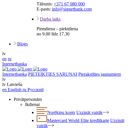
Tālrunis:
+371 67 080 000
E-pasts:
info@signetbank.com
Darba laiks
Pirmdiena – piektdiena
no 9.00 līdz 17.30
Blogs
lv
en
ru
Internetbanka
Internetbanka
PIETEIKTIES SARUNAI
Pierakstīties jaunumiem
lv
lv
Latviešu
en
English
ru
Русский
Privātpersonām
Ikdienai
Norēķinu konts
Uzzināt vairāk
Mastercard World Elite kredītkarte
Uzzināt
vairāk