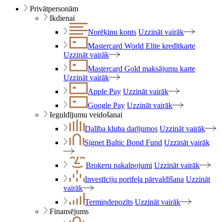
Privātpersonām
Ikdienai
Norēķinu konts
Uzzināt vairāk
Mastercard World Elite kredītkarte
Uzzināt vairāk
Mastercard Gold maksājumu karte
Uzzināt vairāk
Apple Pay
Uzzināt vairāk
Google Pay
Uzzināt vairāk
Ieguldījumu veidošanai
Dalība kluba darījumos
Uzzināt vairāk
Signet Baltic Bond Fund
Uzzināt vairāk
Brokeru pakalpojumi
Uzzināt vairāk
Investīciju portfeļa pārvaldīšana
Uzzināt
vairāk
Termiņdepozīts
Uzzināt vairāk
Finansējums