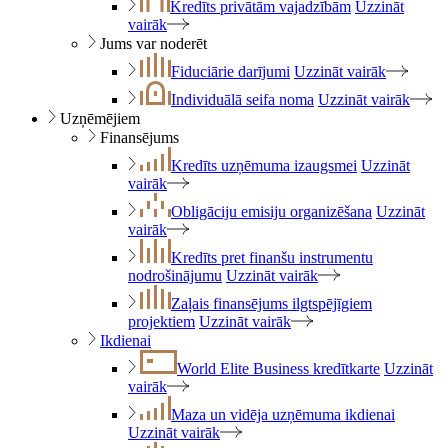
Kredīts privātām vajadzībām
Uzzināt
vairāk
Jums var noderēt
Fiduciārie darījumi
Uzzināt vairāk
Individuālā seifa noma
Uzzināt vairāk
Uzņēmējiem
Finansējums
Kredīts uzņēmuma izaugsmei
Uzzināt
vairāk
Obligāciju emisiju organizēšana
Uzzināt
vairāk
Kredīts pret finanšu instrumentu
nodrošinājumu
Uzzināt vairāk
Zaļais finansējums ilgtspējīgiem
projektiem
Uzzināt vairāk
Ikdienai
World Elite Business kredītkarte
Uzzināt
vairāk
Maza un vidēja uzņēmuma ikdienai
Uzzināt vairāk