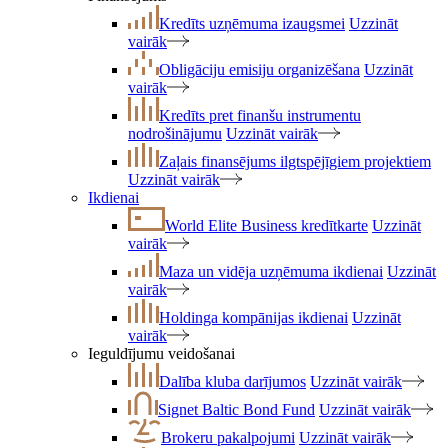
Kredīts uzņēmuma izaugsmei
Uzzināt
vairāk
Obligāciju emisiju organizēšana
Uzzināt
vairāk
Kredīts pret finanšu instrumentu
nodrošinājumu
Uzzināt vairāk
Zaļais finansējums ilgtspējīgiem projektiem
Uzzināt vairāk
Ikdienai
World Elite Business kredītkarte
Uzzināt
vairāk
Maza un vidēja uzņēmuma ikdienai
Uzzināt
vairāk
Holdinga kompānijas ikdienai
Uzzināt
vairāk
Ieguldījumu veidošanai
Dalība kluba darījumos
Uzzināt vairāk
Signet Baltic Bond Fund
Uzzināt vairāk
Brokeru pakalpojumi
Uzzināt vairāk