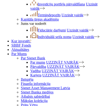
Investīciju portfeļa pārvaldīšana
Uzzināt
vairāk
Termiņdepozīts
Uzzināt vairāk
Kapitāla tirgus akadēmija
Jums var noderēt
Fiduciārie darījumi
Uzzināt vairāk
Individuālā seifa noma
Uzzināt vairāk
Kur investēt
?
SBBF Fonds
Aktualitātes
Par Mums
Par Signet Bank
Par mums
UZZINĀT VAIRĀK
Pārvaldība
UZZINĀT VAIRĀK
Vadība
UZZINĀT VAIRĀK
Karjera
UZZINĀT VAIRĀK
Ilgtspēja
Finanšu informācija
Signet Asset Management Latvia
Signet Banka medijos
Atbalsts sabiedrībai
Mākslas kolekcija
Prāta Vētra