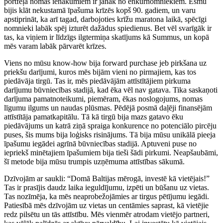
portfeļa nomas ienākumiem ir jānāk no enkurnomniekiem. Esmu
bijis klāt nekustamā īpašuma krīzēs kopš 90. gadiem, un varu
apstiprināt, ka arī tagad, darbojoties krīžu maratona laikā, spēcīgi
nomnieki labāk spēj izturēt dažādus spiedienus. Bet vēl svarīgāk ir
tas, ka viņiem ir līdzīgs ilgtermiņa skatījums kā Summus, un kopā
mēs varam labāk pārvarēt krīzes.
Viens no mūsu know-how bija forward purchase jeb pirkšana uz
priekšu darījumi, kuros mēs bijām vieni no pirmajiem, kas tos
piedāvāja tirgū. Tas ir, mēs piedāvājām attīstītājiem pirkuma
darījumu būvniecības stadijā, kad ēka vēl nav gatava. Tika saskaņoti
darījuma pamatnoteikumi, piemēram, ēkas noslogojums, nomas
līgumu ilgums un naudas plūsmas. Pēdējā posmā daļēji finansējām
attīstītāja pamatkapitālu. Tā kā tirgū bija mazs gatavo ēku
piedāvājums un katrā ziņā spraiga konkurence no potenciālo pircēju
puses, šis mums bija loģisks risinājums. Tā bija mūsu unikālā pieeja
īpašumu iegādei agrīnā būvniecības stadijā. Aptuveni puse no
iepriekš minētajiem īpašumiem bija tieši šādi pirkumi. Neapšaubāmi,
šī metode bija mūsu trumpis uzņēmuma attīstības sākumā.
Dzīvojām ar saukli: “Domā Baltijas mērogā, investē kā vietējais!”
Tas ir prasījis daudz laika ieguldījumu, izpēti un būšanu uz vietas.
Tas nozīmēja, ka mēs neaprobežojāmies ar tirgus pētījumu iegādi.
Patiesībā mēs dzīvojām uz vietas un centāmies saprast, kā vietējie
redz pilsētu un tās attīstību. Mēs vienmēr atrodam vietējo partneri,