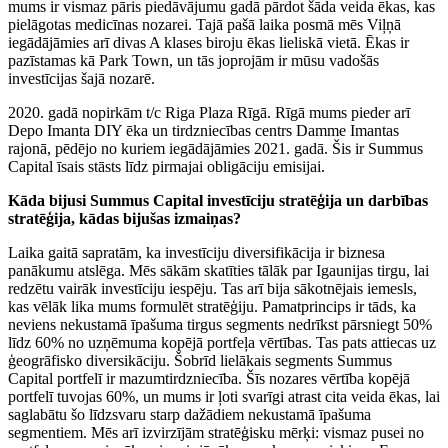
mums ir vismaz pāris piedāvājumu gadā pārdot šāda veida ēkas, kas
pielāgotas medicīnas nozarei. Tajā pašā laika posmā mēs Viļņā
iegādājāmies arī divas A klases biroju ēkas lieliskā vietā. Ēkas ir
pazīstamas kā Park Town, un tās joprojām ir mūsu vadošās
investīcijas šajā nozarē.
2020. gadā nopirkām t/c Riga Plaza Rīgā. Rīgā mums pieder arī
Depo Imanta DIY ēka un tirdzniecības centrs Damme Imantas
rajonā, pēdējo no kuriem iegādājāmies 2021. gadā. Šis ir Summus
Capital īsais stāsts līdz pirmajai obligāciju emisijai.
Kāda bijusi Summus Capital investī
ciju stratēģija un darbības
stratēģija,
kādas bijušas izmaiņas?
Laika gaitā sapratām, ka investīciju diversifikācija ir biznesa
panākumu atslēga. Mēs sākām skatīties tālāk par Igaunijas tirgu, lai
redzētu vairāk investīciju iespēju. Tas arī bija sākotnējais iemesls,
kas vēlāk lika mums formulēt stratēģiju. Pamatprincips ir tāds, ka
neviens nekustamā īpašuma tirgus segments nedrīkst pārsniegt 50%
līdz 60% no uzņēmuma kopējā portfeļa vērtības. Tas pats attiecas uz
ģeogrāfisko diversikāciju. Šobrīd lielākais segments Summus
Capital portfelī ir mazumtirdzniecība. Šīs nozares vērtība kopējā
portfelī tuvojas 60%, un mums ir ļoti svarīgi atrast cita veida ēkas, lai
saglabātu šo līdzsvaru starp dažādiem nekustamā īpašuma
segmentiem. Mēs arī izvirzījām stratēģisku mērķi: vismaz pusei no