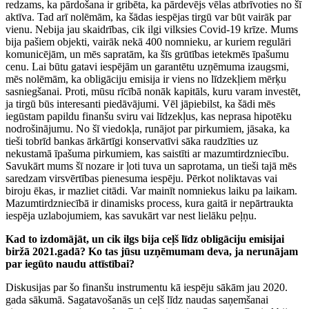
redzams, ka pārdošana ir gribēta, ka pārdevējs vēlas atbrīvoties no šī
aktīva. Tad arī nolēmām, ka šādas iespējas tirgū var būt vairāk par
vienu. Nebija jau skaidrības, cik ilgi vilksies Covid-19 krīze. Mums
bija pašiem objekti, vairāk nekā 400 nomnieku, ar kuriem regulāri
komunicējām, un mēs sapratām, ka šīs grūtības ietekmēs īpašumu
cenu. Lai būtu gatavi iespējām un garantētu uzņēmuma izaugsmi,
mēs nolēmām, ka obligāciju emisija ir viens no līdzekļiem mērķu
sasniegšanai. Proti, mūsu rīcībā nonāk kapitāls, kuru varam investēt,
ja tirgū būs interesanti piedāvājumi. Vēl jāpiebilst, ka šādi mēs
iegūstam papildu finanšu sviru vai līdzekļus, kas neprasa hipotēku
nodrošinājumu. No šī viedokļa, runājot par pirkumiem, jāsaka, ka
tieši tobrīd bankas ārkārtīgi konservatīvi sāka raudzīties uz
nekustamā īpašuma pirkumiem, kas saistīti ar mazumtirdzniecību.
Savukārt mums šī nozare ir ļoti tuva un saprotama, un tieši tajā mēs
saredzam virsvērtības pienesuma iespēju. Pērkot noliktavas vai
biroju ēkas, ir mazliet citādi. Var mainīt nomniekus laiku pa laikam.
Mazumtirdzniecībā ir dinamisks process, kura gaitā ir nepārtraukta
iespēja uzlabojumiem, kas savukārt var nest lielāku peļņu.
Kad to izdomājāt, un cik ilgs bija ceļš līdz obligāciju emisijai
biržā 2021.gadā? Ko tas jūsu uzņēmumam deva, ja nerunājam
par iegūto naudu attīstībai?
Diskusijas par šo finanšu instrumentu kā iespēju sākām jau 2020.
gada sākumā. Sagatavošanās un ceļš līdz naudas saņemšanai