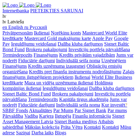
Internetbanka
PIETEIKTIES SARUNAI
lv
lv
Latviešu
en
English
ru
Русский
Privātpersonām
Ikdienai
Norēķinu konts
Mastercard World Elite
kredītkarte
Mastercard Gold maksājumu karte
Apple Pay
Google
Pay
Ieguldījumu veidošanai
Dalība kluba darījumos
Signet Baltic
Bond Fund
Brokeru pakalpojumi
Investīciju portfeļa pārvaldīšana
Termiņdepozīts
Finansējums
Kredīts privātām vajadzībām
Jums var
noderēt
Fiduciārie darījumi
Individuālā seifa noma
Uzņēmējiem
Finansējums
Kredīts uzņēmuma izaugsmei
Obligāciju emisiju
organizēšana
Kredīts pret finanšu instrumentu nodrošinājumu
Zaļais
finansējums ilgtspējīgiem projektiem
Ikdienai
World Elite Business
kredītkarte
Maza un vidēja uzņēmuma ikdienai
Holdinga
kompānijas ikdienai
Ieguldījumu veidošanai
Dalība kluba darījumos
Signet Baltic Bond Fund
Brokeru pakalpojumi
Investīciju portfeļa
pārvaldīšana
Termiņdepozīts
Kapitāla tirgus akadēmija
Jums var
noderēt
Fiduciārie darījumi
Individuālā seifa noma
Kur investēt
?
SBBF Fonds
Aktualitātes
Par Mums
Par Signet Bank
Par mums
Pārvaldība
Vadība
Karjera
Ilgtspēja
Finanšu informācija
Signet
Asset Management Latvia
Signet Banka medijos
Atbalsts
sabiedrībai
Mākslas kolekcija
Prāta Vētra
Kontakti
Kontakti
Mūsu
adrese
Saziņai
Darba laiks
Blogs