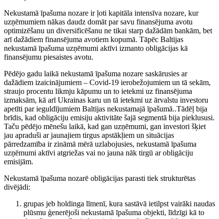
Nekustamā īpašuma nozare ir ļoti kapitāla intensīva nozare, kur
uzņēmumiem nākas daudz domāt par savu finansējuma avotu
optimizēšanu un diversificēšanu ne tikai starp dažādām bankām, bet
arī dažādiem finansējuma avotiem kopumā. Tāpēc Baltijas
nekustamā īpašuma uzņēmumi aktīvi izmanto obligācijas kā
finansējumu piesaistes avotu.
Pēdējo gadu laikā nekustamā īpašuma nozare saskārusies ar
dažādiem izaicinājumiem – Covid-19 ierobežojumiem un tā sekām,
straujo procentu likmju kāpumu un to ietekmi uz finansējuma
izmaksām, kā arī Ukrainas karu un tā ietekmi uz ārvalstu investoru
apetīti par ieguldījumiem Baltijas nekustamajā īpašumā..Tādēļ bija
brīdis, kad obligāciju emisiju aktivitāte šajā segmentā bija pieklususi.
Taču pēdējo mēnešu laikā, kad gan uzņēmumi, gan investori šķiet
jau apraduši ar jaunajiem tirgus apstākļiem un situācijas
pārredzamība ir zināmā mērā uzlabojusies, nekustamā īpašuma
uzņēmumi aktīvi atgriežas vai no jauna nāk tirgū ar obligāciju
emisijām.
Nekustamā īpašuma nozarē obligācijas parasti tiek strukturētas
divējādi:
grupas jeb holdinga līmenī, kura sastāvā ietilpst vairāki naudas
plūsmu ģenerējoši nekustamā īpašuma objekti, līdzīgi kā to