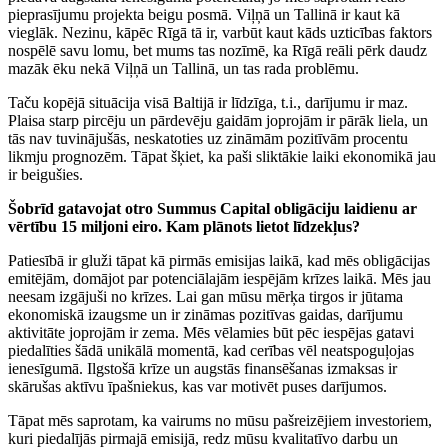
pieprasījumu projekta beigu posmā. Viļņā un Tallinā ir kaut kā
vieglāk. Nezinu, kāpēc Rīgā tā ir, varbūt kaut kāds uzticības faktors
nospēlē savu lomu, bet mums tas nozīmē, ka Rīgā reāli pērk daudz
mazāk ēku nekā Viļņā un Tallinā, un tas rada problēmu.
Taču kopējā situācija visā Baltijā ir līdzīga, t.i., darījumu ir maz.
Plaisa starp pircēju un pārdevēju gaidām joprojām ir pārāk liela, un
tās nav tuvinājušās, neskatoties uz zināmām pozitīvām procentu
likmju prognozēm. Tāpat šķiet, ka paši sliktākie laiki ekonomikā jau
ir beigušies.
Šobrīd gatavojat otro Summus Capital obligāciju laidienu ar
vērtību 15 miljoni eiro. Kam plānots lietot līdzekļus?
Patiesībā ir gluži tāpat kā pirmās emisijas laikā, kad mēs obligācijas
emitējām, domājot par potenciālajām iespējām krīzes laikā. Mēs jau
neesam izgājuši no krīzes. Lai gan mūsu mērķa tirgos ir jūtama
ekonomiskā izaugsme un ir zināmas pozitīvas gaidas, darījumu
aktivitāte joprojām ir zema. Mēs vēlamies būt pēc iespējas gatavi
piedalīties šādā unikālā momentā, kad cerības vēl neatspoguļojas
ienesīgumā. Ilgstošā krīze un augstās finansēšanas izmaksas ir
skārušas aktīvu īpašniekus, kas var motivēt puses darījumos.
Tāpat mēs saprotam, ka vairums no mūsu pašreizējiem investoriem,
kuri piedalījās pirmajā emisijā, redz mūsu kvalitatīvo darbu un