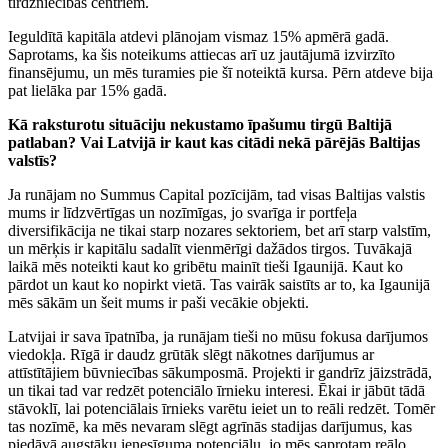
tirdzniecības centriem.
Ieguldītā kapitāla atdevi plānojam vismaz 15% apmērā gadā.
Saprotams, ka šis noteikums attiecas arī uz jautājumā izvirzīto
finansējumu, un mēs turamies pie šī noteiktā kursa. Pērn atdeve bija
pat lielāka par 15% gadā.
Kā raksturotu situāciju nekustamo īpašumu tirgū Baltijā
patlaban? Vai Latvijā ir kaut kas citādi nekā pārējās Baltijas
valstīs?
Ja runājam no Summus Capital pozīcijām, tad visas Baltijas valstis
mums ir līdzvērtīgas un nozīmīgas, jo svarīga ir portfeļa
diversifikācija ne tikai starp nozares sektoriem, bet arī starp valstīm,
un mērķis ir kapitālu sadalīt vienmērīgi dažādos tirgos. Tuvākajā
laikā mēs noteikti kaut ko gribētu mainīt tieši Igaunijā. Kaut ko
pārdot un kaut ko nopirkt vietā. Tas vairāk saistīts ar to, ka Igaunijā
mēs sākām un šeit mums ir paši vecākie objekti.
Latvijai ir sava īpatnība, ja runājam tieši no mūsu fokusa darījumos
viedokļa. Rīgā ir daudz grūtāk slēgt nākotnes darījumus ar
attīstītājiem būvniecības sākumposmā. Projekti ir gandrīz jāizstrādā,
un tikai tad var redzēt potenciālo īrnieku interesi. Ēkai ir jābūt tādā
stāvoklī, lai potenciālais īrnieks varētu ieiet un to reāli redzēt. Tomēr
tas nozīmē, ka mēs nevaram slēgt agrīnās stadijas darījumus, kas
piedāvā augstāku ienesīguma potenciālu, jo mēs saprotam reālo