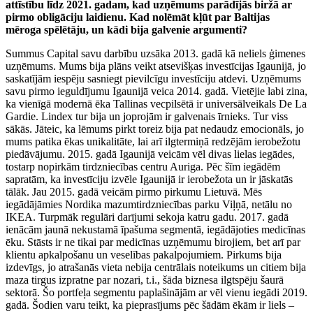
attīstību līdz 2021. gadam, kad uzņēmums parādījās biržā ar
pirmo obligāciju laidienu. Kad nolēmāt kļūt par Baltijas
mēroga spēlētāju, un kādi bija galvenie argumenti?
Summus Capital savu darbību uzsāka 2013. gadā kā neliels ģimenes
uzņēmums. Mums bija plāns veikt atsevišķas investīcijas Igaunijā, jo
saskatījām iespēju sasniegt pievilcīgu investīciju atdevi. Uzņēmums
savu pirmo ieguldījumu Igaunijā veica 2014. gadā. Vietējie labi zina,
ka vienīgā modernā ēka Tallinas vecpilsētā ir universālveikals De La
Gardie. Lindex tur bija un joprojām ir galvenais īrnieks. Tur viss
sākās. Jāteic, ka lēmums pirkt toreiz bija pat nedaudz emocionāls, jo
mums patika ēkas unikalitāte, lai arī ilgtermiņā redzējām ierobežotu
piedāvājumu. 2015. gadā Igaunijā veicām vēl divas lielas iegādes,
tostarp nopirkām tirdzniecības centru Auriga. Pēc šīm iegādēm
sapratām, ka investīciju izvēle Igaunijā ir ierobežota un ir jāskatās
tālāk. Jau 2015. gadā veicām pirmo pirkumu Lietuvā. Mēs
iegādājāmies Nordika mazumtirdzniecības parku Viļņā, netālu no
IKEA. Turpmāk regulāri darījumi sekoja katru gadu. 2017. gadā
ienācām jaunā nekustamā īpašuma segmentā, iegādājoties medicīnas
ēku. Stāsts ir ne tikai par medicīnas uzņēmumu birojiem, bet arī par
klientu apkalpošanu un veselības pakalpojumiem. Pirkums bija
izdevīgs, jo atrašanās vieta nebija centrālais noteikums un citiem bija
maza tirgus izpratne par nozari, t.i., šāda biznesa ilgtspēju šaurā
sektorā. Šo portfeļa segmentu paplašinājām ar vēl vienu iegādi 2019.
gadā. Šodien varu teikt, ka pieprasījums pēc šādām ēkām ir liels –