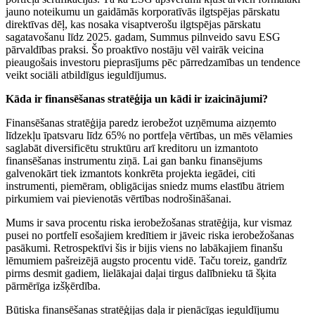
jauno noteikumu un gaidāmās korporatīvās ilgtspējas pārskatu
direktīvas dēļ, kas nosaka visaptverošu ilgtspējas pārskatu
sagatavošanu līdz 2025. gadam, Summus pilnveido savu ESG
pārvaldības praksi. Šo proaktīvo nostāju vēl vairāk veicina
pieaugošais investoru pieprasījums pēc pārredzamības un tendence
veikt sociāli atbildīgus ieguldījumus.
Kāda ir finansēšanas stratēģija un kādi ir izaicinājumi?
Finansēšanas stratēģija paredz ierobežot uzņēmuma aizņemto
līdzekļu īpatsvaru līdz 65% no portfeļa vērtības, un mēs vēlamies
saglabāt diversificētu struktūru arī kreditoru un izmantoto
finansēšanas instrumentu ziņā. Lai gan banku finansējums
galvenokārt tiek izmantots konkrēta projekta iegādei, citi
instrumenti, piemēram, obligācijas sniedz mums elastību ātriem
pirkumiem vai pievienotās vērtības nodrošināšanai.
Mums ir sava procentu riska ierobežošanas stratēģija, kur vismaz
pusei no portfelī esošajiem kredītiem ir jāveic riska ierobežošanas
pasākumi. Retrospektīvi šis ir bijis viens no labākajiem finanšu
lēmumiem pašreizējā augsto procentu vidē. Taču toreiz, gandrīz
pirms desmit gadiem, lielākajai daļai tirgus dalībnieku tā šķita
pārmērīga izšķērdība.
Būtiska finansēšanas stratēģijas daļa ir pienācīgas ieguldījumu