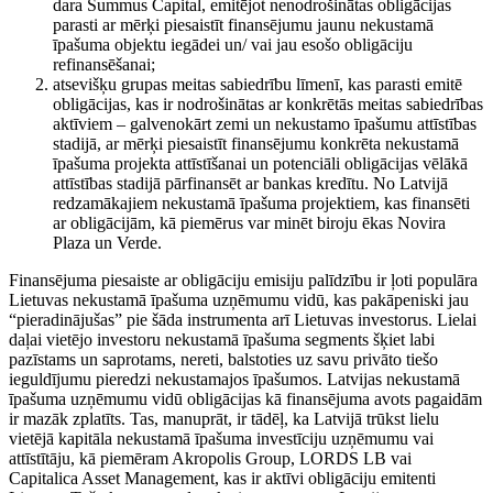
dara Summus Capital, emitējot nenodrošinātas obligācijas
parasti ar mērķi piesaistīt finansējumu jaunu nekustamā
īpašuma objektu iegādei un/ vai jau esošo obligāciju
refinansēšanai;
atsevišķu grupas meitas sabiedrību līmenī, kas parasti emitē
obligācijas, kas ir nodrošinātas ar konkrētās meitas sabiedrības
aktīviem – galvenokārt zemi un nekustamo īpašumu attīstības
stadijā, ar mērķi piesaistīt finansējumu konkrēta nekustamā
īpašuma projekta attīstīšanai un potenciāli obligācijas vēlākā
attīstības stadijā pārfinansēt ar bankas kredītu. No Latvijā
redzamākajiem nekustamā īpašuma projektiem, kas finansēti
ar obligācijām, kā piemērus var minēt biroju ēkas Novira
Plaza un Verde.
Finansējuma piesaiste ar obligāciju emisiju palīdzību ir ļoti populāra
Lietuvas nekustamā īpašuma uzņēmumu vidū, kas pakāpeniski jau
“pieradinājušas” pie šāda instrumenta arī Lietuvas investorus. Lielai
daļai vietējo investoru nekustamā īpašuma segments šķiet labi
pazīstams un saprotams, nereti, balstoties uz savu privāto tiešo
ieguldījumu pieredzi nekustamajos īpašumos. Latvijas nekustamā
īpašuma uzņēmumu vidū obligācijas kā finansējuma avots pagaidām
ir mazāk zplatīts. Tas, manuprāt, ir tādēļ, ka Latvijā trūkst lielu
vietējā kapitāla nekustamā īpašuma investīciju uzņēmumu vai
attīstītāju, kā piemēram Akropolis Group, LORDS LB vai
Capitalica Asset Management, kas ir aktīvi obligāciju emitenti