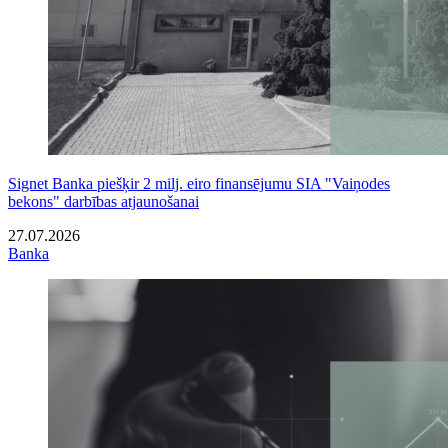
Signet Banka piešķir 2 milj. eiro finansējumu SIA "Vaiņodes
bekons" darbības atjaunošanai
27.07.2026
Banka