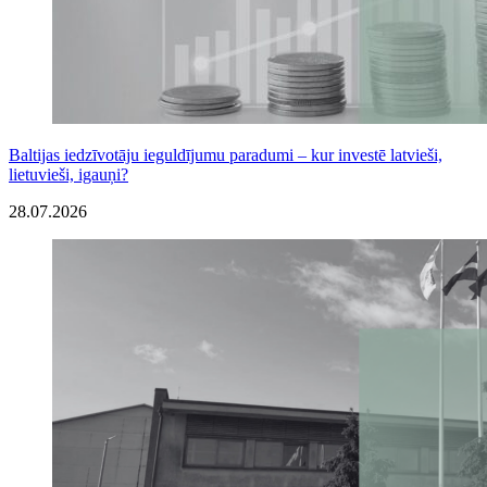
Baltijas iedzīvotāju ieguldījumu paradumi – kur investē latvieši,
lietuvieši, igauņi?
28.07.2026