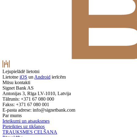
Lejupielādē lietotni
Lietotne
iOS
un
Android
ierīcēm
Mūsu kontakti
Signet Bank AS
Antonijas 3, Rīga LV-1010, Latvija
Tālrunis: +371 67 080 000
Fakss: +371 67 080 001
E-pasta adrese:
info@signetbank.com
Par mums
Ieteikumi un atsauksmes
Pieteikties uz tikšanos
TRAUKSMES CELŠANA