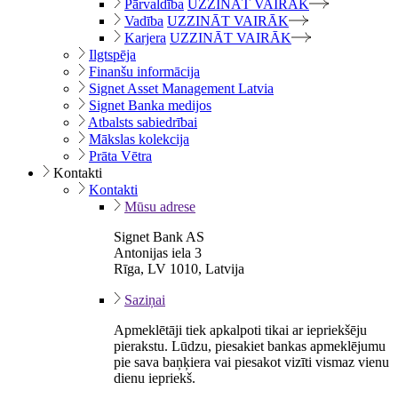
Pārvaldība
UZZINĀT VAIRĀK
Vadība
UZZINĀT VAIRĀK
Karjera
UZZINĀT VAIRĀK
Ilgtspēja
Finanšu informācija
Signet Asset Management Latvia
Signet Banka medijos
Atbalsts sabiedrībai
Mākslas kolekcija
Prāta Vētra
Kontakti
Kontakti
Mūsu adrese
Signet Bank AS
Antonijas iela 3
Rīga, LV 1010, Latvija
Saziņai
Apmeklētāji tiek apkalpoti tikai ar iepriekšēju
pierakstu. Lūdzu, piesakiet bankas apmeklējumu
pie sava baņķiera vai piesakot vizīti vismaz vienu
dienu iepriekš.