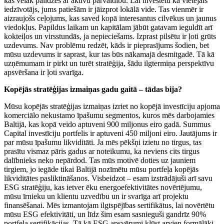
kas vēlāk palīdzēs ar aktīvu pārvaldību. Lai investētu kā vietējais
iedzīvotājs, jums patiešām ir jāizprot lokālā vide. Tas vienmēr ir
aizraujošs ceļojums, kas saved kopā interesantus cilvēkus un jaunus
viedokļus. Papildus laikam un kapitālam jābūt gatavam ieguldīt arī
kokteiļos un virsstundās, ja nepieciešams. Izprast pilsētu ir ļoti grūts
uzdevums. Nav problēmu redzēt, kāds ir pieprasījums šodien, bet
mūsu uzdevums ir saprast, kur tas būs nākamajā desmitgadē. Tā kā
uzņēmumam ir pirkt un turēt stratēģija, šādu ilgtermiņa perspektīvu
apsvēršana ir ļoti svarīga.
Kopējās stratēģijas izmaiņas gadu gaitā – tādas bija?
Mūsu kopējās stratēģijas izmaiņas izriet no kopējā investīciju apjoma
komerciālo nekustamo īpašumu segmentos, kuros mēs darbojamies
Baltijā, kas kopā veido aptuveni 900 miljonus eiro gadā. Summus
Capital investīciju portfelis ir aptuveni 450 miljoni eiro. Jautājums ir
par mūsu īpašumu likviditāti. Ja mēs pēkšņi izietu no tirgus, tas
prasītu vismaz pāris gadus ar noteikumu, ka neviens cits tirgus
dalībnieks neko nepārdod. Tas mūs motivē doties uz jauniem
tirgiem, jo iegāde tikai Baltijā nozīmētu mūsu portfeļa kopējās
likviditātes pasliktināšanos. Visbeidzot – esam izstrādājuši arī savu
ESG stratēģiju, kas ietver ēku energoefektivitātes novērtējumu,
mūsu īrnieku un klientu uzvedību un ir svarīga arī projektu
finansēšanai. Mēs izmantojam ilgtspējības sertifikātus, lai novērtētu
mūsu ESG efektivitāti, un līdz šim esam sasnieguši gandrīz 90%
portfeļa sertifikācijas. Tā kā ESG apsvērumi kļūst arvien formālāki