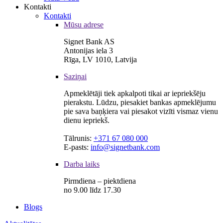
Kontakti
Kontakti
Mūsu adrese
Signet Bank AS
Antonijas iela 3
Rīga, LV 1010, Latvija
Saziņai
Apmeklētāji tiek apkalpoti tikai ar iepriekšēju
pierakstu. Lūdzu, piesakiet bankas apmeklējumu
pie sava baņķiera vai piesakot vizīti vismaz vienu
dienu iepriekš.
Tālrunis:
+371 67 080 000
E-pasts:
info@signetbank.com
Darba laiks
Pirmdiena – piektdiena
no 9.00 līdz 17.30
Blogs