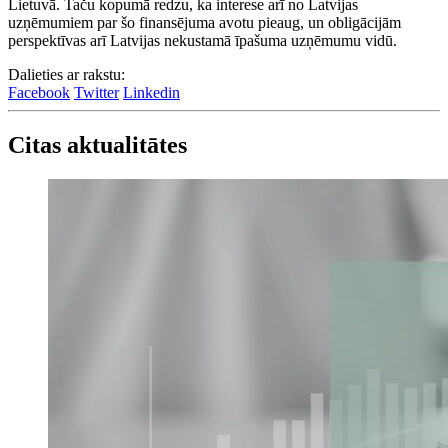
Lietuvā. Taču kopumā redzu, ka interese arī no Latvijas
uzņēmumiem par šo finansējuma avotu pieaug, un obligācijām
perspektīvas arī Latvijas nekustamā īpašuma uzņēmumu vidū.
Dalieties ar rakstu:
Facebook
Twitter
Linkedin
Citas aktualitātes