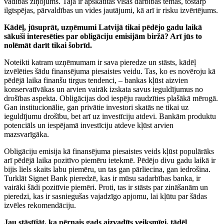
vadības ziņojums. Tajā ir apskatītas visas darbības tēmas, tostarp
ilgtspējas, pārvaldības un vides jautājumi, kā arī ir risku izvērtējums.
Kādēļ, jūsuprāt, uzņēmumi Latvijā tikai pēdējo gadu laikā
sākuši interesēties par obligāciju emisijām biržā? Arī jūs to
nolēmāt darīt tikai šobrīd.
Noteikti katram uzņēmumam ir sava pieredze un stāsts, kādēļ
izvēlēties šādu finansējuma piesaistes veidu. Tas, ko es novēroju kā
pēdējā laika finanšu tirgus tendenci, – bankas kļūst aizvien
konservatīvākas un arvien vairāk izskata savus ieguldījumus no
drošības aspekta. Obligācijas dod iespēju raudzīties plašākā mērogā.
Gan institucionālie, gan privātie investori skatās ne tikai uz
ieguldījumu drošību, bet arī uz investīciju atdevi. Bankām produktu
potenciāls un iespējamā investīciju atdeve kļūst arvien
mazsvarīgāka.
Obligāciju emisija kā finansējuma piesaistes veids kļūst populārāks
arī pēdējā laika pozitīvo piemēru ietekmē. Pēdējo divu gadu laikā ir
bijis liels skaits labu piemēru, un tas gan pārliecina, gan iedrošina.
Turklāt Signet Bank pieredzē, kas ir mūsu sadarbības banka, ir
vairāki šādi pozitīvie piemēri. Proti, tas ir stāsts par zināšanām un
pieredzi, kas ir sasniegušas vajadzīgo apjomu, lai kļūtu par šādas
izvēles rekomendāciju.
Jau stāstījāt, ka pērnais gads aizvadīts veiksmīgi, tādēļ