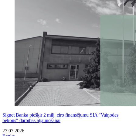
Signet Banka piešķir 2 milj. eiro finansējumu SIA "Vaiņodes
bekons" darbības atjaunošanai
27.07.2026