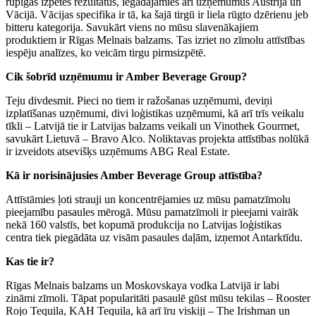
rūpīgas izpētes rezultātus, iegādājāmies arī uzņēmumus Austrijā un
Vācijā. Vācijas specifika ir tā, ka šajā tirgū ir liela rūgto dzērienu jeb
bitteru kategorija. Savukārt viens no mūsu slavenākajiem
produktiem ir Rīgas Melnais balzams. Tas izriet no zīmolu attīstības
iespēju analīzes, ko veicām tirgu pirmsizpētē.
Cik šobrīd uzņēmumu ir Amber Beverage Group?
Teju divdesmit. Pieci no tiem ir ražošanas uzņēmumi, deviņi
izplatīšanas uzņēmumi, divi loģistikas uzņēmumi, kā arī trīs veikalu
tīkli – Latvijā tie ir Latvijas balzams veikali un Vinothek Gourmet,
savukārt Lietuvā – Bravo Alco. Noliktavas projekta attīstības nolūkā
ir izveidots atsevišķs uzņēmums ABG Real Estate.
Kā ir norisinājusies Amber Beverage Group attīstība?
Attīstāmies ļoti strauji un koncentrējamies uz mūsu pamatzīmolu
pieejamību pasaules mērogā. Mūsu pamatzīmoli ir pieejami vairāk
nekā 160 valstīs, bet kopumā produkcija no Latvijas loģistikas
centra tiek piegādāta uz visām pasaules daļām, izņemot Antarktīdu.
Kas tie ir?
Rīgas Melnais balzams un Moskovskaya vodka Latvijā ir labi
zināmi zīmoli. Tāpat popularitāti pasaulē gūst mūsu tekilas – Rooster
Rojo Tequila, KAH Tequila, kā arī īru viskiji – The Irishman un