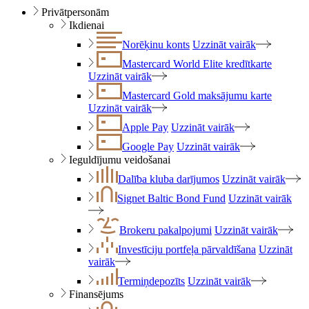
Privātpersonām
Ikdienai
Norēķinu konts
Uzzināt vairāk
Mastercard World Elite kredītkarte
Uzzināt vairāk
Mastercard Gold maksājumu karte
Uzzināt vairāk
Apple Pay
Uzzināt vairāk
Google Pay
Uzzināt vairāk
Ieguldījumu veidošanai
Dalība kluba darījumos
Uzzināt vairāk
Signet Baltic Bond Fund
Uzzināt vairāk
Brokeru pakalpojumi
Uzzināt vairāk
Investīciju portfeļa pārvaldīšana
Uzzināt
vairāk
Termiņdepozīts
Uzzināt vairāk
Finansējums