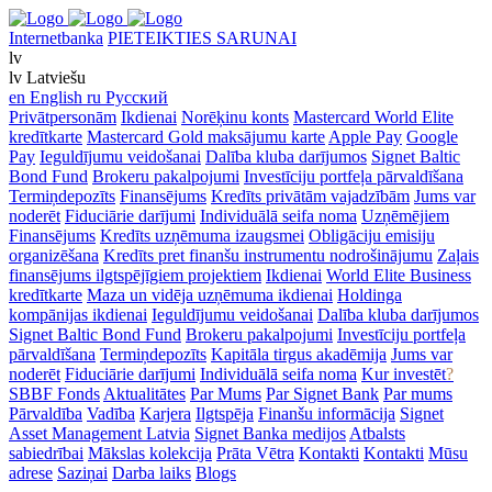
Internetbanka
PIETEIKTIES SARUNAI
lv
lv
Latviešu
en
English
ru
Русский
Privātpersonām
Ikdienai
Norēķinu konts
Mastercard World Elite
kredītkarte
Mastercard Gold maksājumu karte
Apple Pay
Google
Pay
Ieguldījumu veidošanai
Dalība kluba darījumos
Signet Baltic
Bond Fund
Brokeru pakalpojumi
Investīciju portfeļa pārvaldīšana
Termiņdepozīts
Finansējums
Kredīts privātām vajadzībām
Jums var
noderēt
Fiduciārie darījumi
Individuālā seifa noma
Uzņēmējiem
Finansējums
Kredīts uzņēmuma izaugsmei
Obligāciju emisiju
organizēšana
Kredīts pret finanšu instrumentu nodrošinājumu
Zaļais
finansējums ilgtspējīgiem projektiem
Ikdienai
World Elite Business
kredītkarte
Maza un vidēja uzņēmuma ikdienai
Holdinga
kompānijas ikdienai
Ieguldījumu veidošanai
Dalība kluba darījumos
Signet Baltic Bond Fund
Brokeru pakalpojumi
Investīciju portfeļa
pārvaldīšana
Termiņdepozīts
Kapitāla tirgus akadēmija
Jums var
noderēt
Fiduciārie darījumi
Individuālā seifa noma
Kur investēt
?
SBBF Fonds
Aktualitātes
Par Mums
Par Signet Bank
Par mums
Pārvaldība
Vadība
Karjera
Ilgtspēja
Finanšu informācija
Signet
Asset Management Latvia
Signet Banka medijos
Atbalsts
sabiedrībai
Mākslas kolekcija
Prāta Vētra
Kontakti
Kontakti
Mūsu
adrese
Saziņai
Darba laiks
Blogs