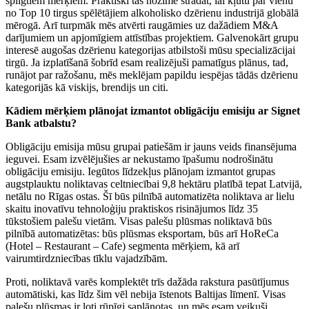
spilgtiem mērķiem. Praktiski tas nozīmē strādāt, lai kļūtu par vienu
no Top 10 tirgus spēlētājiem alkoholisko dzērienu industrijā globālā
mērogā. Arī turpmāk mēs atvērti raugāmies uz dažādiem M&A
darījumiem un apjomīgiem attīstības projektiem. Galvenokārt grupu
interesē augošas dzērienu kategorijas atbilstoši mūsu specializācijai
tirgū. Ja izplatīšanā šobrīd esam realizējuši pamatīgus plānus, tad,
runājot par ražošanu, mēs meklējam papildu iespējas tādās dzērienu
kategorijās kā viskijs, brendijs un citi.
Kādiem mērķiem plānojat izmantot obligāciju emisiju ar Signet
Bank atbalstu?
Obligāciju emisija mūsu grupai patiešām ir jauns veids finansējuma
ieguvei. Esam izvēlējušies ar nekustamo īpašumu nodrošinātu
obligāciju emisiju. Iegūtos līdzekļus plānojam izmantot grupas
augstplauktu noliktavas celtniecībai 9,8 hektāru platībā tepat Latvijā,
netālu no Rīgas ostas. Šī būs pilnībā automatizēta noliktava ar lielu
skaitu inovatīvu tehnoloģiju praktiskos risinājumos līdz 35
tūkstošiem palešu vietām. Visas palešu plūsmas noliktavā būs
pilnībā automatizētas: būs plūsmas eksportam, būs arī HoReCa
(Hotel – Restaurant – Cafe) segmenta mērķiem, kā arī
vairumtirdzniecības tīklu vajadzībām.
Proti, noliktavā varēs komplektēt trīs dažāda rakstura pasūtījumus
automātiski, kas līdz šim vēl nebija īstenots Baltijas līmenī. Visas
palešu plūsmas ir ļoti rūpīgi saplānotas, un mēs esam veikuši