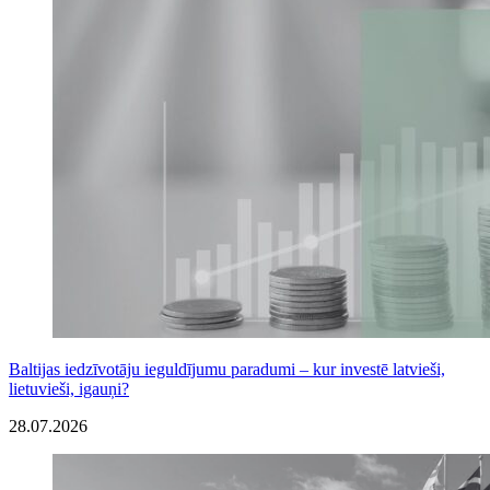
Baltijas iedzīvotāju ieguldījumu paradumi – kur investē latvieši,
lietuvieši, igauņi?
28.07.2026