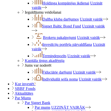
Holdinga kompānijas ikdienai
Uzzināt
vairāk
Ieguldījumu veidošanai
Dalība kluba darījumos
Uzzināt vairāk
Signet Baltic Bond Fund
Uzzināt vairāk
Brokeru pakalpojumi
Uzzināt vairāk
Investīciju portfeļa pārvaldīšana
Uzzināt
vairāk
Termiņdepozīts
Uzzināt vairāk
Kapitāla tirgus akadēmija
Jums var noderēt
Fiduciārie darījumi
Uzzināt vairāk
Individuālā seifa noma
Uzzināt vairāk
Kur investēt
?
SBBF Fonds
Aktualitātes
Par Mums
Par Signet Bank
Par mums
UZZINĀT VAIRĀK