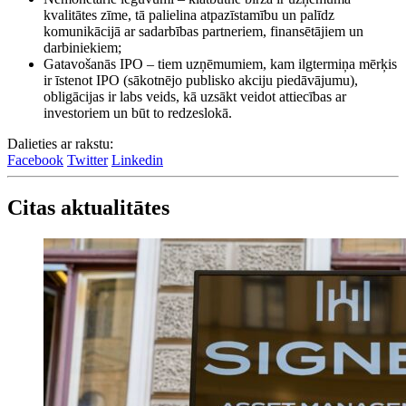
kvalitātes zīme, tā palielina atpazīstamību un palīdz
komunikācijā ar sadarbības partneriem, finansētājiem un
darbiniekiem;
Gatavošanās IPO – tiem uzņēmumiem, kam ilgtermiņa mērķis
ir īstenot IPO (sākotnējo publisko akciju piedāvājumu),
obligācijas ir labs veids, kā uzsākt veidot attiecības ar
investoriem un būt to redzeslokā.
Dalieties ar rakstu:
Facebook
Twitter
Linkedin
Citas aktualitātes