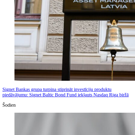
Signet Bankas grupa turpina stiprināt investīciju produktu
piedāvājumu: Signet Baltic Bond Fund iekļauts Nasdaq Riga biržā
Šodien