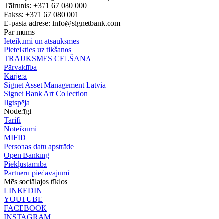
Tālrunis: +371 67 080 000
Fakss: +371 67 080 001
E-pasta adrese:
info@signetbank.com
Par mums
Ieteikumi un atsauksmes
Pieteikties uz tikšanos
TRAUKSMES CELŠANA
Pārvaldība
Karjera
Signet Asset Management Latvia
Signet Bank Art Collection
Ilgtspēja
Noderīgi
Tarifi
Noteikumi
MIFID
Personas datu apstrāde
Open Banking
Piekļūstamība
Partneru piedāvājumi
Mēs sociālajos tīklos
LINKEDIN
YOUTUBE
FACEBOOK
INSTAGRAM