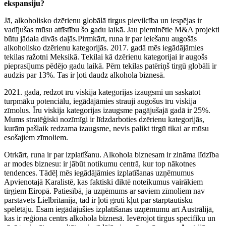
ekspansiju?
Jā, alkoholisko dzērienu globālā tirgus pievilcība un iespējas ir
vadījušas mūsu attīstību šo gadu laikā. Jau pieminētie M&A projekti
būtu jādala divās daļās.Pirmkārt, runa ir par ieiešanu augošās
alkoholisko dzērienu kategorijās. 2017. gadā mēs iegādājāmies
tekilas ražotni Meksikā. Tekilai kā dzērienu kategorijai ir augošs
pieprasījums pēdējo gadu laikā. Pērn tekilas patēriņš tirgū globāli ir
audzis par 13%. Tas ir ļoti daudz alkohola biznesā.
2021. gadā, redzot īru viskija kategorijas izaugsmi un saskatot
turpmāku potenciālu, iegādājāmies strauji augošus īru viskija
zīmolus. Īru viskija kategorijas izaugsme pagājušajā gadā ir 25%.
Mums stratēģiski nozīmīgi ir līdzdarboties dzērienu kategorijās,
kurām pašlaik redzama izaugsme, nevis palikt tirgū tikai ar mūsu
esošajiem zīmoliem.
Otrkārt, runa ir par izplatīšanu. Alkohola biznesam ir zināma līdzība
ar modes biznesu: ir jābūt notikumu centrā, kur top nākotnes
tendences. Tādēļ mēs iegādājāmies izplatīšanas uzņēmumus
Apvienotajā Karalistē, kas faktiski diktē noteikumus vairākiem
tirgiem Eiropā. Patiesībā, ja uzņēmums ar saviem zīmoliem nav
pārstāvēts Lielbritānijā, tad ir ļoti grūti kļūt par starptautisku
spēlētāju. Esam iegādājušies izplatīšanas uzņēmumu arī Austrālijā,
kas ir reģiona centrs alkohola biznesā. Ievērojot tirgus specifiku un