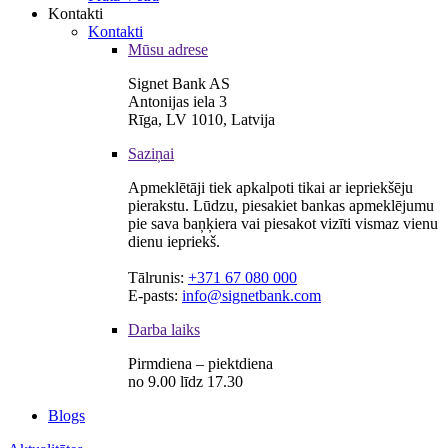
Kontakti
Kontakti
Mūsu adrese
Signet Bank AS
Antonijas iela 3
Rīga, LV 1010, Latvija
Saziņai
Apmeklētāji tiek apkalpoti tikai ar iepriekšēju
pierakstu. Lūdzu, piesakiet bankas apmeklējumu
pie sava baņķiera vai piesakot vizīti vismaz vienu
dienu iepriekš.
Tālrunis:
+371 67 080 000
E-pasts:
info@signetbank.com
Darba laiks
Pirmdiena – piektdiena
no 9.00 līdz 17.30
Blogs