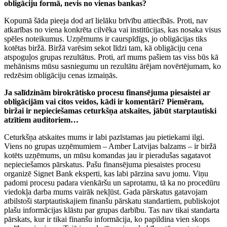
obligāciju formā, nevis no vienas bankas?
Kopumā šāda pieeja dod arī lielāku brīvību attiecībās. Proti, nav
atkarības no viena konkrēta cilvēka vai institūcijas, kas nosaka visus
spēles noteikumus. Uzņēmums ir caurspīdīgs, jo obligācijas tiks
kotētas biržā. Biržā varēsim sekot līdzi tam, kā obligāciju cena
atspoguļos grupas rezultātus. Proti, arī mums pašiem tas viss būs kā
mehānisms mūsu sasniegumu un rezultātu ārējam novērtējumam, ko
redzēsim obligāciju cenas izmaiņās.
Ja salīdzinām birokrātisko procesu finansējuma piesaistei ar
obligācijām vai citos veidos, kādi ir komentāri? Piemēram,
biržai ir nepieciešamas ceturkšņa atskaites, jābūt starptautiski
atzītiem auditoriem…
Ceturkšņa atskaites mums ir labi pazīstamas jau pietiekami ilgi.
Viens no grupas uzņēmumiem – Amber Latvijas balzams – ir biržā
kotēts uzņēmums, un mūsu komandas jau ir pieradušas sagatavot
nepieciešamos pārskatus. Pašu finansējuma piesaistes procesu
organizē Signet Bank eksperti, kas labi pārzina savu jomu. Viņu
padomi procesu padara vienkāršu un saprotamu, tā ka no procedūru
viedokļa darba mums vairāk nekļūst. Gada pārskatus gatavojam
atbilstoši starptautiskajiem finanšu pārskatu standartiem, publiskojot
plašu informācijas klāstu par grupas darbību. Tas nav tikai standarta
pārskats, kur ir tikai finanšu informācija, ko papildina vien skops