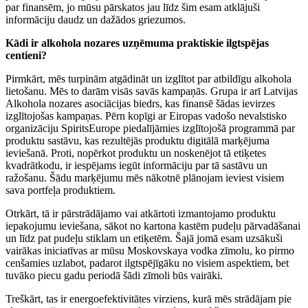
par finansēm, jo mūsu pārskatos jau līdz šim esam atklājuši
informāciju daudz un dažādos griezumos.
Kādi ir alkohola nozares uzņēmuma praktiskie ilgtspējas
centieni?
Pirmkārt, mēs turpinām atgādināt un izglītot par atbildīgu alkohola
lietošanu. Mēs to darām visās savās kampaņās. Grupa ir arī Latvijas
Alkohola nozares asociācijas biedrs, kas finansē šādas ievirzes
izglītojošas kampaņas. Pērn kopīgi ar Eiropas vadošo nevalstisko
organizāciju SpiritsEurope piedalījāmies izglītojošā programmā par
produktu sastāvu, kas rezultējās produktu digitālā marķējuma
ieviešanā. Proti, nopērkot produktu un noskenējot tā etiķetes
kvadrātkodu, ir iespējams iegūt informāciju par tā sastāvu un
ražošanu. Šādu marķējumu mēs nākotnē plānojam ieviest visiem
sava portfeļa produktiem.
Otrkārt, tā ir pārstrādājamo vai atkārtoti izmantojamo produktu
iepakojumu ieviešana, sākot no kartona kastēm pudeļu pārvadāšanai
un līdz pat pudeļu stiklam un etiķetēm. Šajā jomā esam uzsākuši
vairākas iniciatīvas ar mūsu Moskovskaya vodka zīmolu, ko pirmo
cenšamies uzlabot, padarot ilgtspējīgāku no visiem aspektiem, bet
tuvāko piecu gadu periodā šādi zīmoli būs vairāki.
Treškārt, tas ir energoefektivitātes virziens, kurā mēs strādājam pie