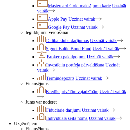
Mastercard Gold maksājumu karte
Uzzināt
vairāk
Apple Pay
Uzzināt vairāk
Google Pay
Uzzināt vairāk
Ieguldījumu veidošanai
Dalība kluba darījumos
Uzzināt vairāk
Signet Baltic Bond Fund
Uzzināt vairāk
Brokeru pakalpojumi
Uzzināt vairāk
Investīciju portfeļa pārvaldīšana
Uzzināt
vairāk
Termiņdepozīts
Uzzināt vairāk
Finansējums
Kredīts privātām vajadzībām
Uzzināt vairāk
Jums var noderēt
Fiduciārie darījumi
Uzzināt vairāk
Individuālā seifa noma
Uzzināt vairāk
Uzņēmējiem
Finansējums