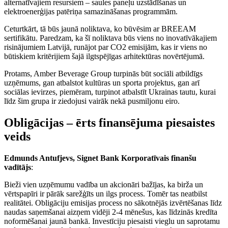
alternatīvajiem resursiem – saules paneļu uzstādīšanas un
elektroenerģijas patēriņa samazināšanas programmām.
Ceturtkārt, tā būs jaunā noliktava, ko būvēsim ar BREEAM
sertifikātu. Paredzam, ka šī noliktava būs viens no inovatīvākajiem
risinājumiem Latvijā, runājot par CO2 emisijām, kas ir viens no
būtiskiem kritērijiem šajā ilgtspējīgas arhitektūras novērtējumā.
Protams, Amber Beverage Group turpinās būt sociāli atbildīgs
uzņēmums, gan atbalstot kultūras un sporta projektus, gan arī
sociālas ievirzes, piemēram, turpinot atbalstīt Ukrainas tautu, kurai
līdz šim grupa ir ziedojusi vairāk nekā pusmiljonu eiro.
Obligācijas – ērts finansējuma piesaistes
veids
Edmunds Antufjevs, Signet Bank Korporatīvais finanšu
vadītājs
:
Bieži vien uzņēmumu vadība un akcionāri bažījas, ka birža un
vērtspapīri ir pārāk sarežģīts un ilgs process. Tomēr tas neatbilst
realitātei. Obligāciju emisijas process no sākotnējās izvērtēšanas līdz
naudas saņemšanai aizņem vidēji 2-4 mēnešus, kas līdzinās kredīta
noformēšanai jaunā bankā. Investīciju piesaisti vieglu un saprotamu