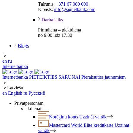
Tālrunis:
+371 67 080 000
E-pasts:
info@signetbank.com
Darba laiks
Pirmdiena – piektdiena
no 9.00 līdz 17.30
Blogs
lv
en
ru
Internetbanka
Internetbanka
PIETEIKTIES SARUNAI
Pierakstīties jaunumiem
lv
lv
Latviešu
en
English
ru
Русский
Privātpersonām
Ikdienai
Norēķinu konts
Uzzināt vairāk
Mastercard World Elite kredītkarte
Uzzināt
vairāk