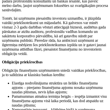
padara profesionālu konsultantu un bankas iesaiste, kas paveic
melno darbu, ļaujot uzņēmumam fokusēties uz svarīgākajām procesa
sastāvdaļām.
Tomēr, lai uzņēmums piesaistītu investoru uzmanību, ir jāizpilda
vairāki priekšnoteikumi un mājasdarbi. Kā galvenos var minēt
vismaz 2-3 gadu darbības vēsturi attiecīgajā biznesā, auditētus gada
pārskatus ar atzītu auditoru, profesionālu vadības komandu un
sakārtotu korporatīvo pārvaldību, kā arī gatavību stāstīt par
uzņēmumu publiski. Pieredze rāda, ka ambiciozi uzņēmumi ar
ilgtermiņa mērķiem šos priekšnoteikumus izpilda un ir gatavi jaunai
uzņēmuma attīstības fāzei, piesaistot finansējumu no investoriem
obligāciju veidā.
Obligāciju priekšrocības
Obligāciju finansējums uzņēmumiem sniedz vairākas priekšrocības,
ja to salīdzina ar klasisku bankas kredītu:
Elastīga nodrošinājuma struktūra un lielāks finansējuma
apjoms – pieejamo finansējuma apjomu nosaka uzņēmuma
naudas plūsmas, nevis ķīlas apjoms;
Pamatsummas atmaksa termiņa beigās – iespēja izmantot visu
finansējuma apjomu visā laika periodā, kas dod atspaidu uz
naudas plūsmu;
Nemonetārie ieguvumi – klātbūtne biržā ir uzņēmuma