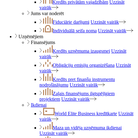
Kredīts privātām vajadzībām
Uzzināt
vairāk
Jums var noderēt
Fiduciārie darījumi
Uzzināt vairāk
Individuālā seifa noma
Uzzināt vairāk
Uzņēmējiem
Finansējums
Kredīts uzņēmuma izaugsmei
Uzzināt
vairāk
Obligāciju emisiju organizēšana
Uzzināt
vairāk
Kredīts pret finanšu instrumentu
nodrošinājumu
Uzzināt vairāk
Zaļais finansējums ilgtspējīgiem
projektiem
Uzzināt vairāk
Ikdienai
World Elite Business kredītkarte
Uzzināt
vairāk
Maza un vidēja uzņēmuma ikdienai
Uzzināt vairāk