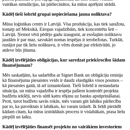
vairākas simulācijas, lai pārliecinātos, ka mūsu aprēķini strādā.
Kādēļ tieši šobrīd grupai nepieciešama jauna noliktava?
Mūsu loģistikas centrs ir Latvijā. Visa produkcija, kas tiek saražota,
tostarp arī Meksikā, Eiropas vajadzībām, tiek koncentrēta šeit –
Latvijā. Ņemot vērā pēdējo gadu izaugsmi, ar esošajām noliktavu
jaudām ir par maz, savukārt nomas iespējas ir ierobežotas. Turklāt,
runājot par tik lielu noliktavu, ir vērts domāt par efektivitāti, jo
atdeve būs jūtama.
Kādēļ izvēlējāties obligācijas, kur saredzat priekšrocību šādam
finansējumam?
Mēs saskatījām, ka sadarbība ar Signet Bank un obligāciju emisija
kā finansējuma piesaistes veids ir daudz elastīgāks visos posmos –
kā piesaistes gaitā, tā arī izmantošanā. Tieši šobrīd ir nestandarta
situācija, un mūsu vajadzība ir iespēja pašiem kontrolēt projekta
budžetu iekšēji, nevis sūtīt katru rēķinu uz banku apstiprināšanai.
Proti, turot budžetu savās rokās, mēs varam gūt labāku pārliecību
par to, ka paveiktais ir labākais, ko varam izdarīt. Ik brīdi pierādīt
kādam citam, ka mūsu izstrādātais process ir vislabākais, prasa lielu
piepūli un laiku.
Kādēļ izvēlējāties finansēt projektu no vairākiem investoriem