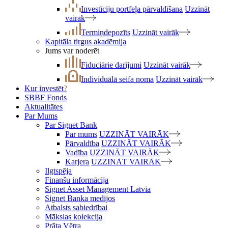
Investīciju portfeļa pārvaldīšana
Uzzināt
vairāk
Termiņdepozīts
Uzzināt vairāk
Kapitāla tirgus akadēmija
Jums var noderēt
Fiduciārie darījumi
Uzzināt vairāk
Individuālā seifa noma
Uzzināt vairāk
Kur investēt
?
SBBF Fonds
Aktualitātes
Par Mums
Par Signet Bank
Par mums
UZZINĀT VAIRĀK
Pārvaldība
UZZINĀT VAIRĀK
Vadība
UZZINĀT VAIRĀK
Karjera
UZZINĀT VAIRĀK
Ilgtspēja
Finanšu informācija
Signet Asset Management Latvia
Signet Banka medijos
Atbalsts sabiedrībai
Mākslas kolekcija
Prāta Vētra