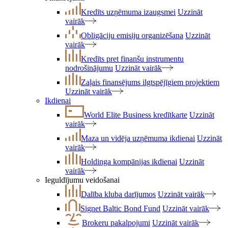
Kredīts uzņēmuma izaugsmei
Uzzināt
vairāk
Obligāciju emisiju organizēšana
Uzzināt
vairāk
Kredīts pret finanšu instrumentu
nodrošinājumu
Uzzināt vairāk
Zaļais finansējums ilgtspējīgiem projektiem
Uzzināt vairāk
Ikdienai
World Elite Business kredītkarte
Uzzināt
vairāk
Maza un vidēja uzņēmuma ikdienai
Uzzināt
vairāk
Holdinga kompānijas ikdienai
Uzzināt
vairāk
Ieguldījumu veidošanai
Dalība kluba darījumos
Uzzināt vairāk
Signet Baltic Bond Fund
Uzzināt vairāk
Brokeru pakalpojumi
Uzzināt vairāk