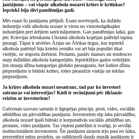
jautājums – vai vispār alkohola nozarei krīzes ir kritiskas?
Iepriekš bija divi pandēmijas gadi.
Mēs esam šo jautājumu pētījuši. Esam novērojuši, ka dažādu
industriju vidū alkohola nozare ir viena no visnoturīgākajām
industrijām pret ārējiem satricinājumiem. Gan pandēmijas laikā, gan
pēc Krievijas iebrukuma Ukrainā alkohola kopējais patēriņš tupina
pieaugt. Tāpat ir atvēries Āzijas un Āfrikas tirgus, kur iepriekš
alkohola patēriņš bija krietni zemāks vai arī bija populāri tikai
vietējie, ne importa dzērieni. Protams, pastāv nianses un tendences
starp dažādām alkohola kategorijām. Iepriekšējos gados redzējām
ļoti strauju džina kategorijas globālo pieaugumu, bet šodien džina
pieprasījums ir būtiski krities, toties pieaudzis viskija un tekilas
pieprasījums.
Ja krīzes alkohola nozari nesatrauc, tad par ko investori
satraucas vai interesējas? Kādi ir secinājumi pēc tikšanās
reizēm ar investoriem?
Galvenais uzsvars sarunās ir ilgtspējas principi, proti, vides, sociālās
atbildības un pārvaldības jautājumi. Investoriem rūp laba pārvaldība;
alkohola nozarē īpaši būtiski ir korporatīvās sociālās atbildības un,
protams, vides jautājumi. Tas viņiem patiešām ir svarīgi, jo sevišķi
institucionāliem investoriem. Šie jautājumi aizņem teju pusi no laika,
prezentējot mūsu projektu, un salīdzinoši daudz mazāk jautājumu ir