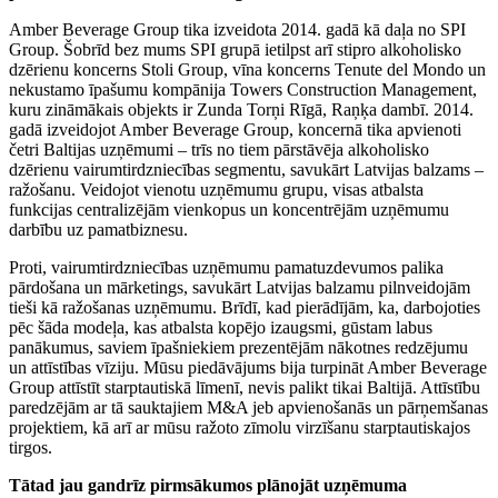
Amber Beverage Group tika izveidota 2014. gadā kā daļa no SPI
Group. Šobrīd bez mums SPI grupā ietilpst arī stipro alkoholisko
dzērienu koncerns Stoli Group, vīna koncerns Tenute del Mondo un
nekustamo īpašumu kompānija Towers Construction Management,
kuru zināmākais objekts ir Zunda Torņi Rīgā, Raņķa dambī. 2014.
gadā izveidojot Amber Beverage Group, koncernā tika apvienoti
četri Baltijas uzņēmumi – trīs no tiem pārstāvēja alkoholisko
dzērienu vairumtirdzniecības segmentu, savukārt Latvijas balzams –
ražošanu. Veidojot vienotu uzņēmumu grupu, visas atbalsta
funkcijas centralizējām vienkopus un koncentrējām uzņēmumu
darbību uz pamatbiznesu.
Proti, vairumtirdzniecības uzņēmumu pamatuzdevumos palika
pārdošana un mārketings, savukārt Latvijas balzamu pilnveidojām
tieši kā ražošanas uzņēmumu. Brīdī, kad pierādījām, ka, darbojoties
pēc šāda modeļa, kas atbalsta kopējo izaugsmi, gūstam labus
panākumus, saviem īpašniekiem prezentējām nākotnes redzējumu
un attīstības vīziju. Mūsu piedāvājums bija turpināt Amber Beverage
Group attīstīt starptautiskā līmenī, nevis palikt tikai Baltijā. Attīstību
paredzējām ar tā sauktajiem M&A jeb apvienošanās un pārņemšanas
projektiem, kā arī ar mūsu ražoto zīmolu virzīšanu starptautiskajos
tirgos.
Tātad jau gandrīz pirmsākumos plānojāt uzņēmuma