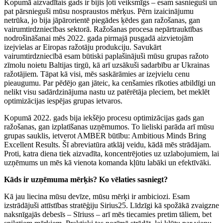
Kopumā aizvadītais gads ir bijis ļoti veiksmīgs – esam sasnieguši un
pat pārsnieguši mūsu nospraustos mērķus. Pērn izaicinājumu
netrūka, jo bija jāpārorientē piegādes ķēdes gan ražošanas, gan
vairumtirdzniecības sektorā. Ražošanas procesa nepārtrauktības
nodrošināšanai mēs 2022. gada pirmajā pusgadā aizvietojām
izejvielas ar Eiropas ražotāju produkciju. Savukārt
vairumtirdzniecībā esam būtiski paplašinājuši mūsu grupas ražoto
zīmolu noietu Baltijas tirgū, kā arī uzsākuši sadarbību ar Ukrainas
ražotājiem. Tāpat kā visi, mēs saskārāmies ar izejvielu cenu
pieaugumu. Par pēdējo gan jāteic, ka cenšamies rīkoties atbildīgi un
nelikt visu sadārdzinājuma nastu uz patērētāja pleciem, bet meklēt
optimizācijas iespējas grupas ietvaros.
Kopumā 2022. gads bija iekšējo procesu optimizācijas gads gan
ražošanas, gan izplatīšanas uzņēmumos. To lieliski parāda arī mūsu
grupas sauklis, ietverot AMBER būtību: Ambitious Minds Bring
Excellent Results. Šī abreviatūra atklāj veidu, kādā mēs strādājam.
Proti, katra diena tiek aizvadīta, koncentrējoties uz uzlabojumiem, lai
uzņēmums un mēs kā vienota komanda kļūtu labāki un efektīvāki.
Kāds ir uzņēmuma mērķis? Ko vēlaties sasniegt?
Kā jau liecina mūsu devīze, mūsu mērķi ir ambiciozi. Esam
izstrādājuši attīstības stratēģiju Sirius25. Līdzīgi kā spožākā zvaigzne
naksnīgajās debesīs – Sīriuss – arī mēs tiecamies pretim tāliem, bet