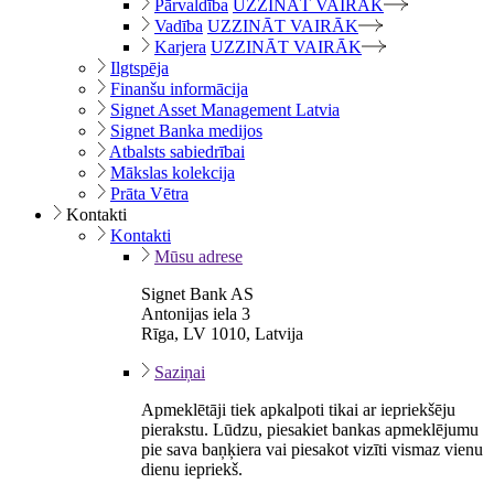
Pārvaldība
UZZINĀT VAIRĀK
Vadība
UZZINĀT VAIRĀK
Karjera
UZZINĀT VAIRĀK
Ilgtspēja
Finanšu informācija
Signet Asset Management Latvia
Signet Banka medijos
Atbalsts sabiedrībai
Mākslas kolekcija
Prāta Vētra
Kontakti
Kontakti
Mūsu adrese
Signet Bank AS
Antonijas iela 3
Rīga, LV 1010, Latvija
Saziņai
Apmeklētāji tiek apkalpoti tikai ar iepriekšēju
pierakstu. Lūdzu, piesakiet bankas apmeklējumu
pie sava baņķiera vai piesakot vizīti vismaz vienu
dienu iepriekš.