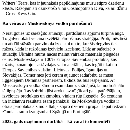
Writers’ Tears, kas ir jaunākais papildinājums mūsu stipro dzērienu
klāstā. Ražojam arī dzirkstošo vīnu Cosmopolitan Diva, kā arī džinu
– Cross Keys Gin.
Kā veicas ar Moskovskaya vodka pārdošanu?
Neraugoties uz sarežģīto situāciju, pārdošanas apjomi turpina augt.
To galvenokārt veicina izvēlētā pārdošanas stratēģija. Proti, mēs tieši
un atklāti stāstām par zīmola izcelsmi un to, kur šis degvīns tiek
ražots, kāda ir ražošanas izejvielu izcelsme. Līdz ar pašreizējo
situāciju Ukrainā mums nācās mainīt vairāku materiālu piegādes
ceļus. Moskovskaya ir 100% Eiropas Savienības produkts, kas
ražots, izmantojot sastāvdaļas vai materiālus, kas iegūti tikai no
Eiropas Savienības valstīm: Lietuvas, Polijas, Igaunijas un
Slovākijas. Tomēr mēs ļoti ceram atjaunot sadarbību ar mūsu
ilggadējiem Ukrainas partneriem, tiklīdz tas būs iespējams. Ar
Moskovskaya vodka zīmolu esam daudz strādājuši, lai nodrošinātu
tā ilgtspēju. Tas šobrīd kļūst arvien svarīgāk arī gala patērētājiem,
izvēloties produktus un zīmolus, viņiem rūp ilgtspēja. Šo centienu
un iniciatīvu rezultātā esam panākuši, ka Moskovskaya vodka ir
otrais pārdotākais zīmols Itālijā stipro dzērienu grupā. Tāpat redzam
zīmola strauju izaugsmi arī Spānijā un Portugālē.
2022. gads uzņēmuma darbībā – kā varat to komentēt?