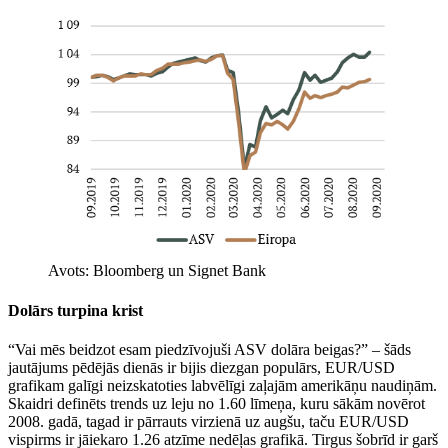
Avots: Bloomberg un Signet Bank
Dolārs turpina krist
“Vai mēs beidzot esam piedzīvojuši ASV dolāra beigas?” – šāds
jautājums pēdējās dienās ir bijis diezgan populārs, EUR/USD
grafikam galīgi neizskatoties labvēlīgi zaļajām amerikāņu naudiņām.
Skaidri definēts trends uz leju no 1.60 līmeņa, kuru sākām novērot
2008. gadā, tagad ir pārrauts virzienā uz augšu, taču EUR/USD
vispirms ir jāiekaro 1.26 atzīme nedēļas grafikā. Tirgus šobrīd ir garš