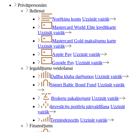
Privātpersonām
Ikdienai
Norēķinu konts
Uzzināt vairāk
Mastercard World Elite kredītkarte
Uzzināt vairāk
Mastercard Gold maksājumu karte
Uzzināt vairāk
Apple Pay
Uzzināt vairāk
Google Pay
Uzzināt vairāk
Ieguldījumu veidošanai
Dalība kluba darījumos
Uzzināt vairāk
Signet Baltic Bond Fund
Uzzināt vairāk
Brokeru pakalpojumi
Uzzināt vairāk
Investīciju portfeļa pārvaldīšana
Uzzināt
vairāk
Termiņdepozīts
Uzzināt vairāk
Finansējums