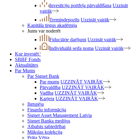
Investīciju portfeļa pārvaldīšana
Uzzināt
vairāk
Termiņdepozīts
Uzzināt vairāk
Kapitāla tirgus akadēmija
Jums var noderēt
Fiduciārie darījumi
Uzzināt vairāk
Individuālā seifa noma
Uzzināt vairāk
Kur investēt
?
SBBF Fonds
Aktualitātes
Par Mums
Par Signet Bank
Par mums
UZZINĀT VAIRĀK
Pārvaldība
UZZINĀT VAIRĀK
Vadība
UZZINĀT VAIRĀK
Karjera
UZZINĀT VAIRĀK
Ilgtspēja
Finanšu informācija
Signet Asset Management Latvia
Signet Banka medijos
Atbalsts sabiedrībai
Mākslas kolekcija
Prāta Vētra