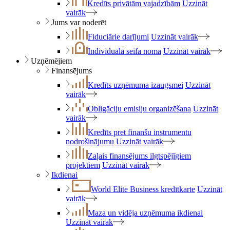
Kredīts privātām vajadzībām
Uzzināt
vairāk
Jums var noderēt
Fiduciārie darījumi
Uzzināt vairāk
Individuālā seifa noma
Uzzināt vairāk
Uzņēmējiem
Finansējums
Kredīts uzņēmuma izaugsmei
Uzzināt
vairāk
Obligāciju emisiju organizēšana
Uzzināt
vairāk
Kredīts pret finanšu instrumentu
nodrošinājumu
Uzzināt vairāk
Zaļais finansējums ilgtspējīgiem
projektiem
Uzzināt vairāk
Ikdienai
World Elite Business kredītkarte
Uzzināt
vairāk
Maza un vidēja uzņēmuma ikdienai
Uzzināt vairāk