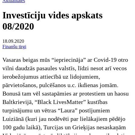
Aktualitātes
Investīciju vides apskats
08/2020
18.09.2020
Finanšu tirgi
Vasaras beigas mūs “iepriecināja” ar Covid-19 otro
vilni daudzās pasaules valstīs, līdzi nesot arī vecos
ierobežojumus attiecībā uz lidojumiem,
pārvietošanos, pulcēšanos u.c. ikdienas jomām.
Bonusā tam vēl sastapāmies ar protestiem un haosu
Baltkrievijā, “Black LivesMatter” kustības
turpinājumu un vētras “Laura” postījumiem
Luiziānā (kuri jau nodēvēti par lielākajiem pēdējo
100 gadu laikā), Turcijas un Grieķijas nesaskaņām