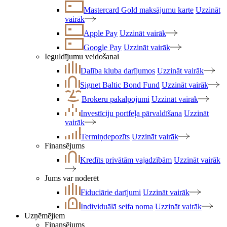
Mastercard Gold maksājumu karte
Uzzināt
vairāk
Apple Pay
Uzzināt vairāk
Google Pay
Uzzināt vairāk
Ieguldījumu veidošanai
Dalība kluba darījumos
Uzzināt vairāk
Signet Baltic Bond Fund
Uzzināt vairāk
Brokeru pakalpojumi
Uzzināt vairāk
Investīciju portfeļa pārvaldīšana
Uzzināt
vairāk
Termiņdepozīts
Uzzināt vairāk
Finansējums
Kredīts privātām vajadzībām
Uzzināt vairāk
Jums var noderēt
Fiduciārie darījumi
Uzzināt vairāk
Individuālā seifa noma
Uzzināt vairāk
Uzņēmējiem
Finansējums