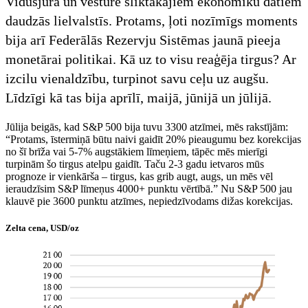
Vidusjūrā un vēsturē sliktākajiem ekonomiku datiem
daudzās lielvalstīs. Protams, ļoti nozīmīgs moments
bija arī Federālās Rezervju Sistēmas jaunā pieeja
monetārai politikai. Kā uz to visu reaģēja tirgus? Ar
izcilu vienaldzību, turpinot savu ceļu uz augšu.
Līdzīgi kā tas bija aprīlī, maijā, jūnijā un jūlijā.
Jūlija beigās, kad S&P 500 bija tuvu 3300 atzīmei, mēs rakstījām:
“Protams, īstermiņā būtu naivi gaidīt 20% pieaugumu bez korekcijas
no šī brīža vai 5-7% augstākiem līmeņiem, tāpēc mēs mierīgi
turpinām šo tirgus atelpu gaidīt. Taču 2-3 gadu ietvaros mūs
prognoze ir vienkārša – tirgus, kas grib augt, augs, un mēs vēl
ieraudzīsim S&P līmeņus 4000+ punktu vērtībā.” Nu S&P 500 jau
klauvē pie 3600 punktu atzīmes, nepiedzīvodams dižas korekcijas.
Zelta cena, USD/oz