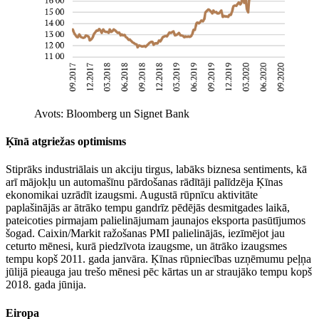
Avots: Bloomberg un Signet Bank
Ķīnā atgriežas optimisms
Stiprāks industriālais un akciju tirgus, labāks biznesa sentiments, kā
arī mājokļu un automašīnu pārdošanas rādītāji palīdzēja Ķīnas
ekonomikai uzrādīt izaugsmi. Augustā rūpnīcu aktivitāte
paplašinājās ar ātrāko tempu gandrīz pēdējās desmitgades laikā,
pateicoties pirmajam palielinājumam jaunajos eksporta pasūtījumos
šogad. Caixin/Markit ražošanas PMI palielinājās, iezīmējot jau
ceturto mēnesi, kurā piedzīvota izaugsme, un ātrāko izaugsmes
tempu kopš 2011. gada janvāra. Ķīnas rūpniecības uzņēmumu peļņa
jūlijā pieauga jau trešo mēnesi pēc kārtas un ar straujāko tempu kopš
2018. gada jūnija.
Eiropa