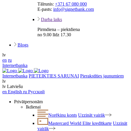
Tālrunis:
+371 67 080 000
E-pasts:
info@signetbank.com
Darba laiks
Pirmdiena – piektdiena
no 9.00 līdz 17.30
Blogs
lv
en
ru
Internetbanka
Internetbanka
PIETEIKTIES SARUNAI
Pierakstīties jaunumiem
lv
lv
Latviešu
en
English
ru
Русский
Privātpersonām
Ikdienai
Norēķinu konts
Uzzināt vairāk
Mastercard World Elite kredītkarte
Uzzināt
vairāk