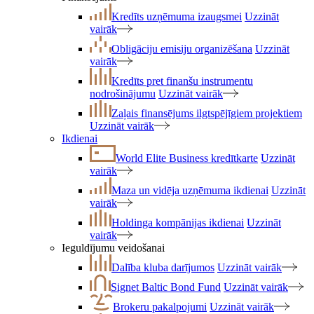
Kredīts uzņēmuma izaugsmei
Uzzināt
vairāk
Obligāciju emisiju organizēšana
Uzzināt
vairāk
Kredīts pret finanšu instrumentu
nodrošinājumu
Uzzināt vairāk
Zaļais finansējums ilgtspējīgiem projektiem
Uzzināt vairāk
Ikdienai
World Elite Business kredītkarte
Uzzināt
vairāk
Maza un vidēja uzņēmuma ikdienai
Uzzināt
vairāk
Holdinga kompānijas ikdienai
Uzzināt
vairāk
Ieguldījumu veidošanai
Dalība kluba darījumos
Uzzināt vairāk
Signet Baltic Bond Fund
Uzzināt vairāk
Brokeru pakalpojumi
Uzzināt vairāk