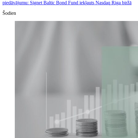
piedāvājumu: Signet Baltic Bond Fund iekļauts Nasdaq Riga biržā
Šodien