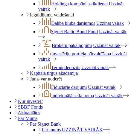
Holdinga kompānijas ikdienai
Uzzināt
vairāk
Ieguldījumu veidošanai
Dalība kluba darījumos
Uzzināt vairāk
Signet Baltic Bond Fund
Uzzināt vairāk
Brokeru pakalpojumi
Uzzināt vairāk
Investīciju portfeļa pārvaldīšana
Uzzināt
vairāk
Termiņdepozīts
Uzzināt vairāk
Kapitāla tirgus akadēmija
Jums var noderēt
Fiduciārie darījumi
Uzzināt vairāk
Individuālā seifa noma
Uzzināt vairāk
Kur investēt
?
SBBF Fonds
Aktualitātes
Par Mums
Par Signet Bank
Par mums
UZZINĀT VAIRĀK