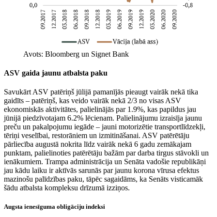
Avots: Bloomberg un Signet Bank
ASV gaida jaunu atbalsta paku
Savukārt ASV patēriņš jūlijā pamanījās pieaugt vairāk nekā tika
gaidīts – patēriņš, kas veido vairāk nekā 2/3 no visas ASV
ekonomiskās aktivitātes, palielinājās par 1.9%, kas papildus jau
jūnijā piedzīvotajam 6.2% lēcienam. Palielinājumu izraisīja jaunu
preču un pakalpojumu iegāde – jauni motorizētie transportlīdzekļi,
tēriņi veselībai, restorāniem un izmitināšanai. ASV patērētāju
pārliecība augustā nokrita līdz vairāk nekā 6 gadu zemākajam
punktam, palielinoties patērētāju bažām par darba tirgus stāvokli un
ienākumiem. Trampa administrācija un Senāta vadošie republikāņi
jau kādu laiku ir aktīvās sarunās par jaunu korona vīrusa efektus
mazinošu palīdzības paku, tāpēc sagaidāms, ka Senāts visticamāk
šādu atbalsta kompleksu drīzumā izziņos.
Augsta ienesīguma obligāciju indeksi