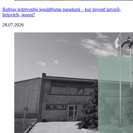
Baltijas iedzīvotāju ieguldījumu paradumi – kur investē latvieši,
lietuvieši, igauņi?
28.07.2026