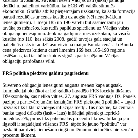
kustības tuvošanos. Pavisam nesen Vācijas dati (atkal) parādīja
deflāciju, palielinot varbūtību, ka ECB vēl vairāk stimulēs
ekonomiku. Grafiks atbilst pieņemtajam uzskatam, ka šāda formācija
parasti rezultējas ar cenas kustību uz augšu (vēl negatīvākiem
ienesīgumiem). Līmeņi 185 un 190 varētu būt sasniedzami jau
tuvākajos mēnešos, kas radīs papildus spiedienu uz Vācijas valsts
obligāciju ienesīgumu. Jebkurā gadījumā mēs uzskatām, ka visa šī
kustība (no 110, kas sākās 2008. gadā) tuvojas gala stacijai un
palielinās risks ieraudzīt asu virziena maiņu Bunda cenās. Ja Bunda
cena piedzīvos kritienu cauri līmenim 169 bez 185-190 reģiona
testēšanas, tad tas būtu skaidrs signāls par iespējamu Vācijas
obligāciju pārdošanas vilni.
FRS politika piedzīvo gaidītu pagriezienu
Suverēno obligāciju ienesīgumi augusta mēnesī kāpa augstāk,
kulminācijai pienākot ar ilgi gaidīto ikgadējo FRS locekļu tikšanos
Džeksonholā, kas nelika vilties. 27. augustā FRS vadītājs Dž. Pauels
paziņoja par ievērojamām izmaiņām FRS piekoptajā politikā – tagad
uzsvars tiks likts uz vidējās inflācijas mērķi. Tas nozīmē, ka centrālā
banka tagad drīkstēs (lasīt – ļaus) inflācijai pārsniegt iepriekš
noteiktos 2%, pirms tiks palielinātas procentu likmes. Inflācija jau
ilgstoši ir sagādājusi vilšanos FRS, tāpēc šo jauno “politiku” var
uzskatīt par dvieļa iemešanu ringā un lēmumu pieturēties pie zemām
procentu likmēm.