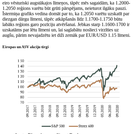
eiro vēsturiski augstākajos līmeņos, tāpēc mēs sagaidām, ka 1.2000-
1.2050 reģions varētu būt grūti pārspējams, neieturot ilgāku pauzi.
Īstermiņa grafiks vedina domāt par to, ka 1.2050 varētu uzskatīt par
diezgan dārgu līmeni, tāpēc atkāpšanās līdz 1.1700-1.1750 būtu
labāks reģions garo pozīciju atvēršanai. Jebkas starp 1.1600-1700 ir
uzskatāms par lētu līmeni un, lai saglabātu noslieci virzīties uz
augšu, pārim nevajadzētu iet diži zemāk par EUR/USD 1.15 līmeni.
Eiropas un ASV akciju tirgi