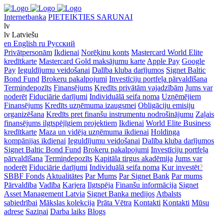
Internetbanka
PIETEIKTIES SARUNAI
lv
lv
Latviešu
en
English
ru
Русский
Privātpersonām
Ikdienai
Norēķinu konts
Mastercard World Elite
kredītkarte
Mastercard Gold maksājumu karte
Apple Pay
Google
Pay
Ieguldījumu veidošanai
Dalība kluba darījumos
Signet Baltic
Bond Fund
Brokeru pakalpojumi
Investīciju portfeļa pārvaldīšana
Termiņdepozīts
Finansējums
Kredīts privātām vajadzībām
Jums var
noderēt
Fiduciārie darījumi
Individuālā seifa noma
Uzņēmējiem
Finansējums
Kredīts uzņēmuma izaugsmei
Obligāciju emisiju
organizēšana
Kredīts pret finanšu instrumentu nodrošinājumu
Zaļais
finansējums ilgtspējīgiem projektiem
Ikdienai
World Elite Business
kredītkarte
Maza un vidēja uzņēmuma ikdienai
Holdinga
kompānijas ikdienai
Ieguldījumu veidošanai
Dalība kluba darījumos
Signet Baltic Bond Fund
Brokeru pakalpojumi
Investīciju portfeļa
pārvaldīšana
Termiņdepozīts
Kapitāla tirgus akadēmija
Jums var
noderēt
Fiduciārie darījumi
Individuālā seifa noma
Kur investēt
?
SBBF Fonds
Aktualitātes
Par Mums
Par Signet Bank
Par mums
Pārvaldība
Vadība
Karjera
Ilgtspēja
Finanšu informācija
Signet
Asset Management Latvia
Signet Banka medijos
Atbalsts
sabiedrībai
Mākslas kolekcija
Prāta Vētra
Kontakti
Kontakti
Mūsu
adrese
Saziņai
Darba laiks
Blogs