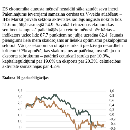
ES ekonomika augusta mēnesī negaidīti sāka zaudēt savu inerci.
Palēninājums ievērojami samazina cerības uz V-veida atlabšanu –
IHS Markit privātā sektora aktivitātes rādītājs augustā nokrita līdz
51.6 no jūlijā sasniegtā 54.9. Savukārt eirozonas ekonomikas
sentiments augustā palielinājās jau ceturto mēnesi pēc kārtas –
indikators uzlec līdz 87.7 punktiem no jūlijā uzrādītā 82.4. Jaunais
pieaugums lielā mērā skaidrojams ar lielāku optimismu pakalpojumu
sektorā. Vācijas ekonomika otrajā ceturksnī piedzīvoja rekordlielu
kritienu 9.7% apmērā, kas skaidrojams ar patēriņa, investīciju un
eksporta sabrukumu – patēriņš ceturksnī saruka par 10.9%,
kapitālieguldījumi par 19.6% un eksports par 20.3%, celtniecības
aktivitāte samazinājās par 4.2%.
Etalona 10-gadu obligācijas