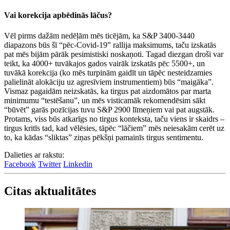
Vai korekcija apbēdinās lāčus?
Vēl pirms dažām nedēļām mēs ticējām, ka S&P 3400-3440
diapazons būs šī “pēc-Covid-19” rallija maksimums, taču izskatās
pat mēs bijām pārāk pesimistiski noskaņoti. Tagad diezgan droši var
teikt, ka 4000+ tuvākajos gados vairāk izskatās pēc 5500+, un
tuvākā korekcija (ko mēs turpinām gaidīt un tāpēc nesteidzamies
palielināt alokāciju uz agresīviem instrumentiem) būs “maigāka”.
Vismaz pagaidām neizskatās, ka tirgus pat aizdomātos par marta
minimumu “testēšanu”, un mēs visticamāk rekomendēsim sākt
“būvēt” garās pozīcijas tuvu S&P 2900 līmeņiem vai pat augstāk.
Protams, viss būs atkarīgs no tirgus konteksta, taču viens ir skaidrs –
tirgus kritīs tad, kad vēlēsies, tāpēc “lāčiem” mēs neiesakām cerēt uz
to, ka kādas “sliktas” ziņas pēkšņi pamainīs tirgus sentimentu.
Dalieties ar rakstu:
Facebook
Twitter
Linkedin
Citas aktualitātes