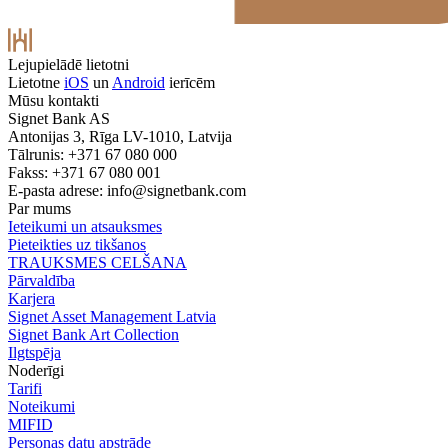
Lejupielādē lietotni
Lietotne
iOS
un
Android
ierīcēm
Mūsu kontakti
Signet Bank AS
Antonijas 3, Rīga LV-1010, Latvija
Tālrunis: +371 67 080 000
Fakss: +371 67 080 001
E-pasta adrese:
info@signetbank.com
Par mums
Ieteikumi un atsauksmes
Pieteikties uz tikšanos
TRAUKSMES CELŠANA
Pārvaldība
Karjera
Signet Asset Management Latvia
Signet Bank Art Collection
Ilgtspēja
Noderīgi
Tarifi
Noteikumi
MIFID
Personas datu apstrāde