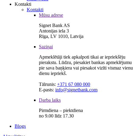
Kontakti
Kontakti
Mūsu adrese
Signet Bank AS
Antonijas iela 3
Rīga, LV 1010, Latvija
Saziņai
Apmeklētāji tiek apkalpoti tikai ar iepriekšēju
pierakstu. Lūdzu, piesakiet bankas apmeklējumu
pie sava baņķiera vai piesakot vizīti vismaz vienu
dienu iepriekš.
Tālrunis:
+371 67 080 000
E-pasts:
info@signetbank.com
Darba laiks
Pirmdiena – piektdiena
no 9.00 līdz 17.30
Blogs