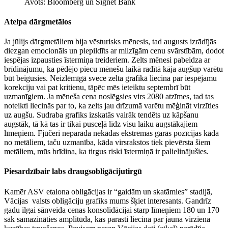
Avots: Bloomberg un Signet Bank
Atelpa dārgmetālos
Ja jūlijs dārgmetāliem bija vēsturisks mēnesis, tad augusts izrādījās
diezgan emocionāls un piepildīts ar milzīgām cenu svārstībām, dodot
iespējas izpausties īstermiņa treideriem. Zelts mēnesi pabeidza ar
brīdinājumu, ka pēdējo piecu mēnešu laikā radītā kāja augšup varētu
būt beigusies. Neizlēmīgā svece zelta grafikā liecina par iespējamu
korekciju vai pat kritienu, tāpēc mēs ieteiktu septembrī būt
uzmanīgiem. Ja mēneša cena noslēgsies virs 2080 atzīmes, tad tas
noteikti liecinās par to, ka zelts jau drīzumā varētu mēģināt virzīties
uz augšu. Sudraba grafiks izskatās vairāk tendēts uz kāpšanu
augstāk, tā kā tas ir tikai pusceļā līdz visu laiku augstākajiem
līmeņiem. Fjūčeri neparāda nekādas ekstrēmas garās pozīcijas kādā
no metāliem, taču uzmanība, kāda virsrakstos tiek pievērsta šiem
metāliem, mūs brīdina, ka tirgus riski īstermiņā ir palielinājušies.
Piesardzībair labs draugsobligācijutirgū
Kamēr ASV etalona obligācijas ir “gaidām un skatāmies” stadijā,
Vācijas valsts obligāciju grafiks mums šķiet interesants. Gandrīz
gadu ilgai sānveida cenas konsolidācijai starp līmeņiem 180 un 170
sāk samazināties amplitūda, kas parasti liecina par jauna virziena