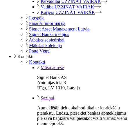
Pārvaldība
UZZINĀT VAIRĀK
Vadība
UZZINĀT VAIRĀK
Karjera
UZZINĀT VAIRĀK
Ilgtspēja
Finanšu informācija
Signet Asset Management Latvia
Signet Banka medijos
Atbalsts sabiedrībai
Mākslas kolekcija
Prāta Vētra
Kontakti
Kontakti
Mūsu adrese
Signet Bank AS
Antonijas iela 3
Rīga, LV 1010, Latvija
Saziņai
Apmeklētāji tiek apkalpoti tikai ar iepriekšēju
pierakstu. Lūdzu, piesakiet bankas apmeklējumu
pie sava baņķiera vai piesakot vizīti vismaz vienu
dienu iepriekš.