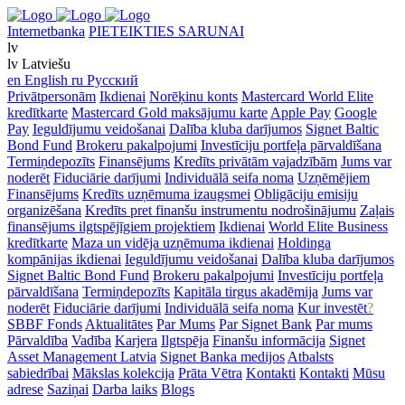
Internetbanka
PIETEIKTIES SARUNAI
lv
lv
Latviešu
en
English
ru
Русский
Privātpersonām
Ikdienai
Norēķinu konts
Mastercard World Elite
kredītkarte
Mastercard Gold maksājumu karte
Apple Pay
Google
Pay
Ieguldījumu veidošanai
Dalība kluba darījumos
Signet Baltic
Bond Fund
Brokeru pakalpojumi
Investīciju portfeļa pārvaldīšana
Termiņdepozīts
Finansējums
Kredīts privātām vajadzībām
Jums var
noderēt
Fiduciārie darījumi
Individuālā seifa noma
Uzņēmējiem
Finansējums
Kredīts uzņēmuma izaugsmei
Obligāciju emisiju
organizēšana
Kredīts pret finanšu instrumentu nodrošinājumu
Zaļais
finansējums ilgtspējīgiem projektiem
Ikdienai
World Elite Business
kredītkarte
Maza un vidēja uzņēmuma ikdienai
Holdinga
kompānijas ikdienai
Ieguldījumu veidošanai
Dalība kluba darījumos
Signet Baltic Bond Fund
Brokeru pakalpojumi
Investīciju portfeļa
pārvaldīšana
Termiņdepozīts
Kapitāla tirgus akadēmija
Jums var
noderēt
Fiduciārie darījumi
Individuālā seifa noma
Kur investēt
?
SBBF Fonds
Aktualitātes
Par Mums
Par Signet Bank
Par mums
Pārvaldība
Vadība
Karjera
Ilgtspēja
Finanšu informācija
Signet
Asset Management Latvia
Signet Banka medijos
Atbalsts
sabiedrībai
Mākslas kolekcija
Prāta Vētra
Kontakti
Kontakti
Mūsu
adrese
Saziņai
Darba laiks
Blogs