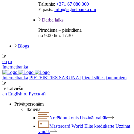
Tālrunis:
+371 67 080 000
E-pasts:
info@signetbank.com
Darba laiks
Pirmdiena – piektdiena
no 9.00 līdz 17.30
Blogs
lv
en
ru
Internetbanka
Internetbanka
PIETEIKTIES SARUNAI
Pierakstīties jaunumiem
lv
lv
Latviešu
en
English
ru
Русский
Privātpersonām
Ikdienai
Norēķinu konts
Uzzināt vairāk
Mastercard World Elite kredītkarte
Uzzināt
vairāk