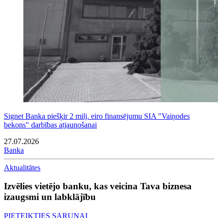
Signet Banka piešķir 2 milj. eiro finansējumu SIA "Vaiņodes
bekons" darbības atjaunošanai
27.07.2026
Banka
Aktualitātes
Izvēlies vietējo banku, kas veicina Tava biznesa
izaugsmi un labklājību
PIETEIKTIES SARUNAI