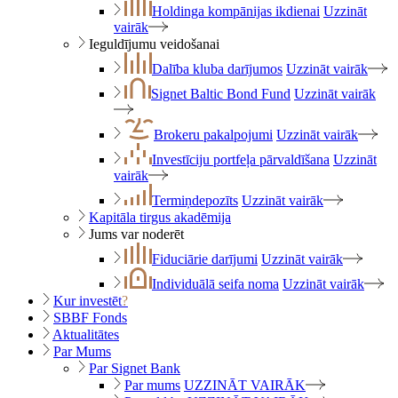
Holdinga kompānijas ikdienai
Uzzināt
vairāk
Ieguldījumu veidošanai
Dalība kluba darījumos
Uzzināt vairāk
Signet Baltic Bond Fund
Uzzināt vairāk
Brokeru pakalpojumi
Uzzināt vairāk
Investīciju portfeļa pārvaldīšana
Uzzināt
vairāk
Termiņdepozīts
Uzzināt vairāk
Kapitāla tirgus akadēmija
Jums var noderēt
Fiduciārie darījumi
Uzzināt vairāk
Individuālā seifa noma
Uzzināt vairāk
Kur investēt
?
SBBF Fonds
Aktualitātes
Par Mums
Par Signet Bank
Par mums
UZZINĀT VAIRĀK