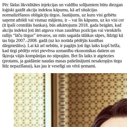
Pēc šādas likviditātes injekcijas un valdību solījumiem būtu diezgan
loģiski gaidīt akciju indeksu kāpumu, kā arī situācijas
normalizēšanos obligāciju tirgos. Jautājums, uz kuru visi gribētu
saņemt atbildi vai vismaz mājienu, ir – vai šis kāpums, uz ko visi cer
(it īpaši centrālās bankas), būs atkārtojums 2018. gada beigām, kad
akciju indeksi ļoti ātri atguva visas zaudētas pozīcijas vai vienkāršs
rallijs “lāču tirgus” ietvaros, un mūs sagaida tālākas sāpes, līdzīgi kā
tas bija 2007.-2008. gadā (uz ko norāda pēdējās kustības
dārgmetālos). Lai kā arī nebūtu, ir pagājis ļoti ilgs laiks kopš brīža,
kad tirgi pēdējo reizi pievērsa uzmanību ekonomikas datiem un
šķiroja vājās kompānijas no stiprajām. Bet šis laiks ir atgriezies
(protams, ja gaidāmie naudas masas palielinājumi nesakropļos tirgu
līdz nepazīšanai), kas jau ir veselīgi un vērā ņemami.