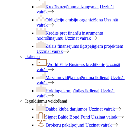
Kredīts uzņēmuma izaugsmei
Uzzināt
vairāk
Obligāciju emisiju organizēšana
Uzzināt
vairāk
Kredīts pret finanšu instrumentu
nodrošinājumu
Uzzināt vairāk
Zaļais finansējums ilgtspējīgiem projektiem
Uzzināt vairāk
Ikdienai
World Elite Business kredītkarte
Uzzināt
vairāk
Maza un vidēja uzņēmuma ikdienai
Uzzināt
vairāk
Holdinga kompānijas ikdienai
Uzzināt
vairāk
Ieguldījumu veidošanai
Dalība kluba darījumos
Uzzināt vairāk
Signet Baltic Bond Fund
Uzzināt vairāk
Brokeru pakalpojumi
Uzzināt vairāk