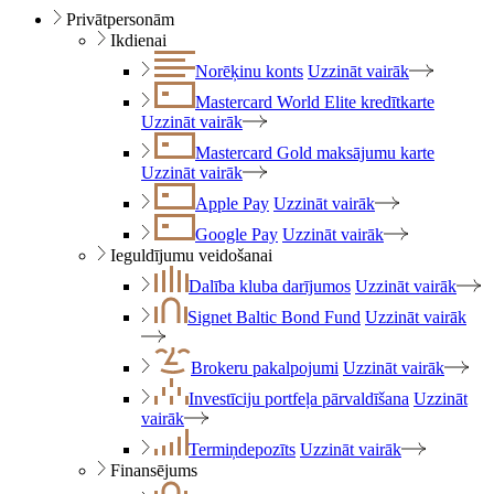
Privātpersonām
Ikdienai
Norēķinu konts
Uzzināt vairāk
Mastercard World Elite kredītkarte
Uzzināt vairāk
Mastercard Gold maksājumu karte
Uzzināt vairāk
Apple Pay
Uzzināt vairāk
Google Pay
Uzzināt vairāk
Ieguldījumu veidošanai
Dalība kluba darījumos
Uzzināt vairāk
Signet Baltic Bond Fund
Uzzināt vairāk
Brokeru pakalpojumi
Uzzināt vairāk
Investīciju portfeļa pārvaldīšana
Uzzināt
vairāk
Termiņdepozīts
Uzzināt vairāk
Finansējums