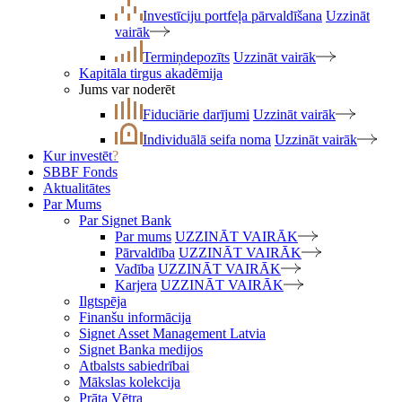
Investīciju portfeļa pārvaldīšana
Uzzināt
vairāk
Termiņdepozīts
Uzzināt vairāk
Kapitāla tirgus akadēmija
Jums var noderēt
Fiduciārie darījumi
Uzzināt vairāk
Individuālā seifa noma
Uzzināt vairāk
Kur investēt
?
SBBF Fonds
Aktualitātes
Par Mums
Par Signet Bank
Par mums
UZZINĀT VAIRĀK
Pārvaldība
UZZINĀT VAIRĀK
Vadība
UZZINĀT VAIRĀK
Karjera
UZZINĀT VAIRĀK
Ilgtspēja
Finanšu informācija
Signet Asset Management Latvia
Signet Banka medijos
Atbalsts sabiedrībai
Mākslas kolekcija
Prāta Vētra