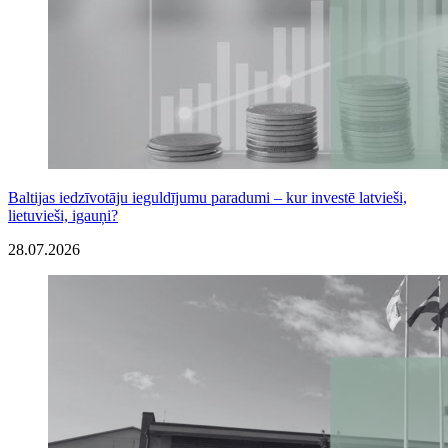
Baltijas iedzīvotāju ieguldījumu paradumi – kur investē latvieši,
lietuvieši, igauņi?
28.07.2026