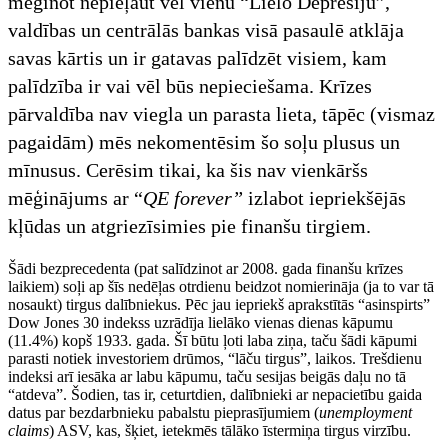
mēģinot nepieļaut vēl vienu “Lielo Depresiju”,
valdības un centrālās bankas visā pasaulē atklāja
savas kārtis un ir gatavas palīdzēt visiem, kam
palīdzība ir vai vēl būs nepieciešama. Krīzes
pārvaldība nav viegla un parasta lieta, tāpēc (vismaz
pagaidām) mēs nekomentēsim šo soļu plusus un
mīnusus. Cerēsim tikai, ka šis nav vienkāršs
mēģinājums ar “
QE forever”
izlabot iepriekšējās
kļūdas un atgriezīsimies pie finanšu tirgiem.
Šādi bezprecedenta (pat salīdzinot ar 2008. gada finanšu krīzes
laikiem) soļi ap šīs nedēļas otrdienu beidzot nomierināja (ja to var tā
nosaukt) tirgus dalībniekus. Pēc jau iepriekš aprakstītās “asinspirts”
Dow Jones 30 indekss uzrādīja lielāko vienas dienas kāpumu
(11.4%) kopš 1933. gada. Šī būtu ļoti laba ziņa, taču šādi kāpumi
parasti notiek investoriem drūmos, “lāču tirgus”, laikos. Trešdienu
indeksi arī iesāka ar labu kāpumu, taču sesijas beigās daļu no tā
“atdeva”. Šodien, tas ir, ceturtdien, dalībnieki ar nepacietību gaida
datus par bezdarbnieku pabalstu pieprasījumiem (
unemployment
claims
) ASV, kas, šķiet, ietekmēs tālāko īstermiņa tirgus virzību.