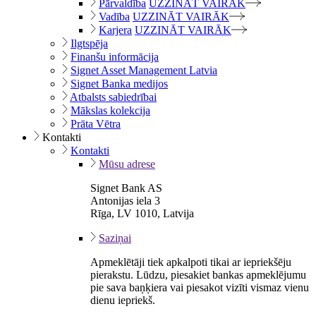
Pārvaldība
UZZINĀT VAIRĀK
Vadība
UZZINĀT VAIRĀK
Karjera
UZZINĀT VAIRĀK
Ilgtspēja
Finanšu informācija
Signet Asset Management Latvia
Signet Banka medijos
Atbalsts sabiedrībai
Mākslas kolekcija
Prāta Vētra
Kontakti
Kontakti
Mūsu adrese
Signet Bank AS
Antonijas iela 3
Rīga, LV 1010, Latvija
Saziņai
Apmeklētāji tiek apkalpoti tikai ar iepriekšēju
pierakstu. Lūdzu, piesakiet bankas apmeklējumu
pie sava baņķiera vai piesakot vizīti vismaz vienu
dienu iepriekš.