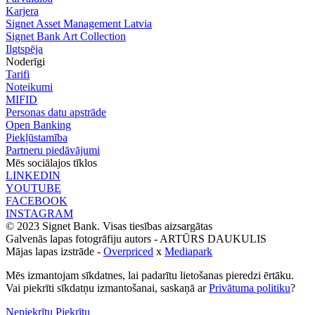
Karjera
Signet Asset Management Latvia
Signet Bank Art Collection
Ilgtspēja
Noderīgi
Tarifi
Noteikumi
MIFID
Personas datu apstrāde
Open Banking
Piekļūstamība
Partneru piedāvājumi
Mēs sociālajos tīklos
LINKEDIN
YOUTUBE
FACEBOOK
INSTAGRAM
© 2023 Signet Bank. Visas tiesības aizsargātas
Galvenās lapas fotogrāfiju autors -
ARTŪRS DAUKULIS
Mājas lapas izstrāde -
Overpriced
x
Mediapark
Mēs izmantojam sīkdatnes, lai padarītu lietošanas pieredzi ērtāku.
Vai piekrīti sīkdatņu izmantošanai, saskaņā ar
Privātuma politiku
?
Nepiekrītu
Piekrītu