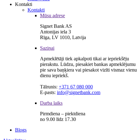
Kontakti
Kontakti
Mūsu adrese
Signet Bank AS
Antonijas iela 3
Rīga, LV 1010, Latvija
Saziņai
Apmeklētāji tiek apkalpoti tikai ar iepriekšēju
pierakstu. Lūdzu, piesakiet bankas apmeklējumu
pie sava baņķiera vai piesakot vizīti vismaz vienu
dienu iepriekš.
Tālrunis:
+371 67 080 000
E-pasts:
info@signetbank.com
Darba laiks
Pirmdiena – piektdiena
no 9.00 līdz 17.30
Blogs