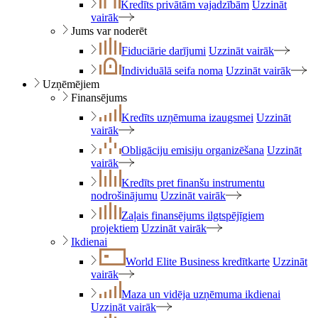
Kredīts privātām vajadzībām
Uzzināt
vairāk
Jums var noderēt
Fiduciārie darījumi
Uzzināt vairāk
Individuālā seifa noma
Uzzināt vairāk
Uzņēmējiem
Finansējums
Kredīts uzņēmuma izaugsmei
Uzzināt
vairāk
Obligāciju emisiju organizēšana
Uzzināt
vairāk
Kredīts pret finanšu instrumentu
nodrošinājumu
Uzzināt vairāk
Zaļais finansējums ilgtspējīgiem
projektiem
Uzzināt vairāk
Ikdienai
World Elite Business kredītkarte
Uzzināt
vairāk
Maza un vidēja uzņēmuma ikdienai
Uzzināt vairāk