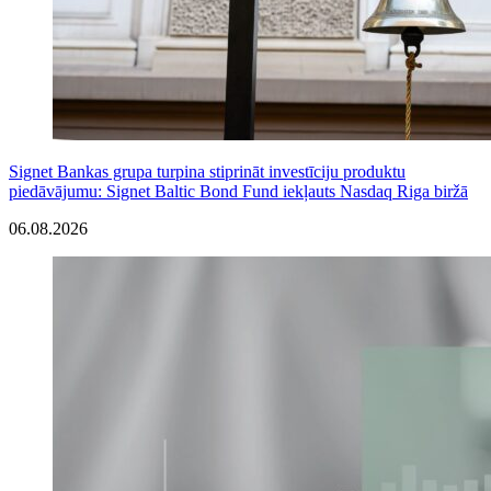
Signet Bankas grupa turpina stiprināt investīciju produktu
piedāvājumu: Signet Baltic Bond Fund iekļauts Nasdaq Riga biržā
06.08.2026