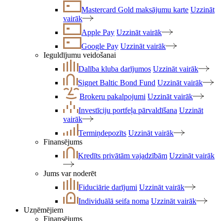
Mastercard Gold maksājumu karte
Uzzināt
vairāk
Apple Pay
Uzzināt vairāk
Google Pay
Uzzināt vairāk
Ieguldījumu veidošanai
Dalība kluba darījumos
Uzzināt vairāk
Signet Baltic Bond Fund
Uzzināt vairāk
Brokeru pakalpojumi
Uzzināt vairāk
Investīciju portfeļa pārvaldīšana
Uzzināt
vairāk
Termiņdepozīts
Uzzināt vairāk
Finansējums
Kredīts privātām vajadzībām
Uzzināt vairāk
Jums var noderēt
Fiduciārie darījumi
Uzzināt vairāk
Individuālā seifa noma
Uzzināt vairāk
Uzņēmējiem
Finansējums