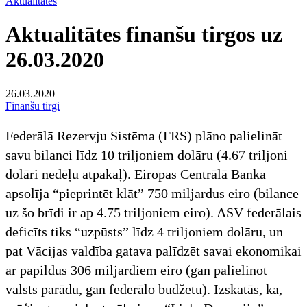
Aktualitātes
Aktualitātes finanšu tirgos uz
26.03.2020
26.03.2020
Finanšu tirgi
Federālā Rezervju Sistēma (FRS) plāno palielināt
savu bilanci līdz 10 triljoniem dolāru (4.67 triljoni
dolāri nedēļu atpakaļ). Eiropas Centrālā Banka
apsolīja “pieprintēt klāt” 750 miljardus eiro (bilance
uz šo brīdi ir ap 4.75 triljoniem eiro). ASV federālais
deficīts tiks “uzpūsts” līdz 4 triljoniem dolāru, un
pat Vācijas valdība gatava palīdzēt savai ekonomikai
ar papildus 306 miljardiem eiro (gan palielinot
valsts parādu, gan federālo budžetu). Izskatās, ka,