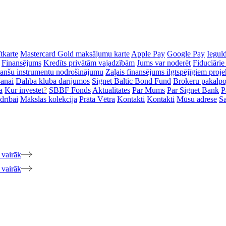
tkarte
Mastercard Gold maksājumu karte
Apple Pay
Google Pay
Iegul
Finansējums
Kredīts privātām vajadzībām
Jums var noderēt
Fiduciārie
inanšu instrumentu nodrošinājumu
Zaļais finansējums ilgtspējīgiem proj
šanai
Dalība kluba darījumos
Signet Baltic Bond Fund
Brokeru pakalp
a
Kur investēt
?
SBBF Fonds
Aktualitātes
Par Mums
Par Signet Bank
P
drībai
Mākslas kolekcija
Prāta Vētra
Kontakti
Kontakti
Mūsu adrese
Sa
 vairāk
 vairāk