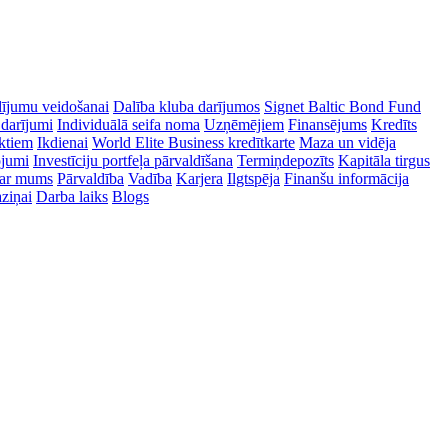
dījumu veidošanai
Dalība kluba darījumos
Signet Baltic Bond Fund
 darījumi
Individuālā seifa noma
Uzņēmējiem
Finansējums
Kredīts
ektiem
Ikdienai
World Elite Business kredītkarte
Maza un vidēja
ojumi
Investīciju portfeļa pārvaldīšana
Termiņdepozīts
Kapitāla tirgus
ar mums
Pārvaldība
Vadība
Karjera
Ilgtspēja
Finanšu informācija
ziņai
Darba laiks
Blogs