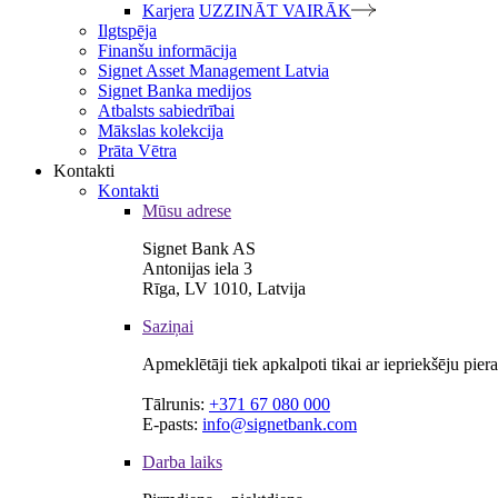
Karjera
UZZINĀT VAIRĀK
Ilgtspēja
Finanšu informācija
Signet Asset Management Latvia
Signet Banka medijos
Atbalsts sabiedrībai
Mākslas kolekcija
Prāta Vētra
Kontakti
Kontakti
Mūsu adrese
Signet Bank AS
Antonijas iela 3
Rīga, LV 1010, Latvija
Saziņai
Apmeklētāji tiek apkalpoti tikai ar iepriekšēju pie
Tālrunis:
+371 67 080 000
E-pasts:
info@signetbank.com
Darba laiks