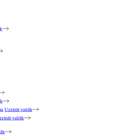
āk
āk
mu
Uzzināt vairāk
zzināt vairāk
rāk