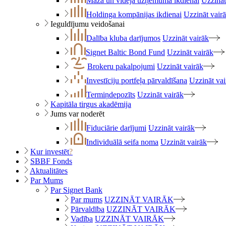
Maza un vidēja uzņēmuma ikdienai
Uzzināt
Holdinga kompānijas ikdienai
Uzzināt vair
Ieguldījumu veidošanai
Dalība kluba darījumos
Uzzināt vairāk
Signet Baltic Bond Fund
Uzzināt vairāk
Brokeru pakalpojumi
Uzzināt vairāk
Investīciju portfeļa pārvaldīšana
Uzzināt vai
Termiņdepozīts
Uzzināt vairāk
Kapitāla tirgus akadēmija
Jums var noderēt
Fiduciārie darījumi
Uzzināt vairāk
Individuālā seifa noma
Uzzināt vairāk
Kur investēt
?
SBBF Fonds
Aktualitātes
Par Mums
Par Signet Bank
Par mums
UZZINĀT VAIRĀK
Pārvaldība
UZZINĀT VAIRĀK
Vadība
UZZINĀT VAIRĀK