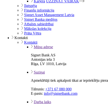
Karjera
UZZINĀT VAIRĀK
Ilgtspēja
Finanšu informācija
Signet Asset Management Latvia
Signet Banka medijos
Atbalsts sabiedrībai
Mākslas kolekcija
Prāta Vētra
Kontakti
Kontakti
Mūsu adrese
Signet Bank AS
Antonijas iela 3
Rīga, LV 1010, Latvija
Saziņai
Apmeklētāji tiek apkalpoti tikai ar iepriekšēju pie
Tālrunis:
+371 67 080 000
E-pasts:
info@signetbank.com
Darba laiks