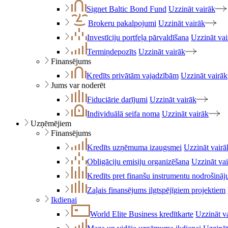
Signet Baltic Bond Fund
Uzzināt vairāk
Brokeru pakalpojumi
Uzzināt vairāk
Investīciju portfeļa pārvaldīšana
Uzzināt vai
Termiņdepozīts
Uzzināt vairāk
Finansējums
Kredīts privātām vajadzībām
Uzzināt vairāk
Jums var noderēt
Fiduciārie darījumi
Uzzināt vairāk
Individuālā seifa noma
Uzzināt vairāk
Uzņēmējiem
Finansējums
Kredīts uzņēmuma izaugsmei
Uzzināt vairā
Obligāciju emisiju organizēšana
Uzzināt va
Kredīts pret finanšu instrumentu nodrošinā
Zaļais finansējums ilgtspējīgiem projektiem
Ikdienai
World Elite Business kredītkarte
Uzzināt v