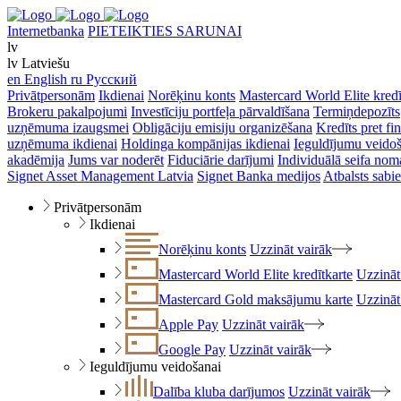
Internetbanka
PIETEIKTIES SARUNAI
lv
lv
Latviešu
en
English
ru
Русский
Privātpersonām
Ikdienai
Norēķinu konts
Mastercard World Elite kredī
Brokeru pakalpojumi
Investīciju portfeļa pārvaldīšana
Termiņdepozīts
uzņēmuma izaugsmei
Obligāciju emisiju organizēšana
Kredīts pret f
uzņēmuma ikdienai
Holdinga kompānijas ikdienai
Ieguldījumu veido
akadēmija
Jums var noderēt
Fiduciārie darījumi
Individuālā seifa nom
Signet Asset Management Latvia
Signet Banka medijos
Atbalsts sabie
Privātpersonām
Ikdienai
Norēķinu konts
Uzzināt vairāk
Mastercard World Elite kredītkarte
Uzzināt
Mastercard Gold maksājumu karte
Uzzināt
Apple Pay
Uzzināt vairāk
Google Pay
Uzzināt vairāk
Ieguldījumu veidošanai
Dalība kluba darījumos
Uzzināt vairāk