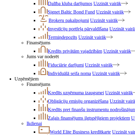
Dalība kluba darījumos
Uzzināt vairāk
Signet Baltic Bond Fund
Uzzināt vairāk
Brokeru pakalpojumi
Uzzināt vairāk
Investīciju portfeļa pārvaldīšana
Uzzināt vair
Termiņdepozīts
Uzzināt vairāk
Finansējums
Kredīts privātām vajadzībām
Uzzināt vairāk
Jums var noderēt
Fiduciārie darījumi
Uzzināt vairāk
Individuālā seifa noma
Uzzināt vairāk
Uzņēmējiem
Finansējums
Kredīts uzņēmuma izaugsmei
Uzzināt vairāk
Obligāciju emisiju organizēšana
Uzzināt vair
Kredīts pret finanšu instrumentu nodrošināju
Zaļais finansējums ilgtspējīgiem projektiem
U
Ikdienai
World Elite Business kredītkarte
Uzzināt vai