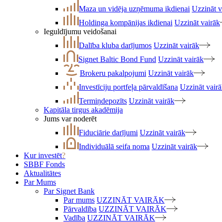
Maza un vidēja uzņēmuma ikdienai
Uzzināt v
Holdinga kompānijas ikdienai
Uzzināt vairāk
Ieguldījumu veidošanai
Dalība kluba darījumos
Uzzināt vairāk
Signet Baltic Bond Fund
Uzzināt vairāk
Brokeru pakalpojumi
Uzzināt vairāk
Investīciju portfeļa pārvaldīšana
Uzzināt vair
Termiņdepozīts
Uzzināt vairāk
Kapitāla tirgus akadēmija
Jums var noderēt
Fiduciārie darījumi
Uzzināt vairāk
Individuālā seifa noma
Uzzināt vairāk
Kur investēt
?
SBBF Fonds
Aktualitātes
Par Mums
Par Signet Bank
Par mums
UZZINĀT VAIRĀK
Pārvaldība
UZZINĀT VAIRĀK
Vadība
UZZINĀT VAIRĀK