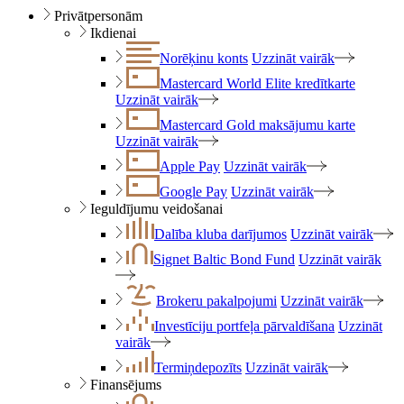
Privātpersonām
Ikdienai
Norēķinu konts
Uzzināt vairāk
Mastercard World Elite kredītkarte
Uzzināt vairāk
Mastercard Gold maksājumu karte
Uzzināt vairāk
Apple Pay
Uzzināt vairāk
Google Pay
Uzzināt vairāk
Ieguldījumu veidošanai
Dalība kluba darījumos
Uzzināt vairāk
Signet Baltic Bond Fund
Uzzināt vairāk
Brokeru pakalpojumi
Uzzināt vairāk
Investīciju portfeļa pārvaldīšana
Uzzināt
vairāk
Termiņdepozīts
Uzzināt vairāk
Finansējums