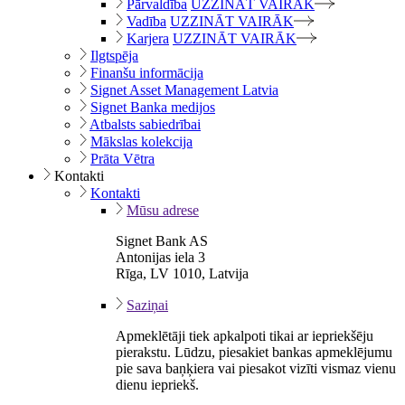
Pārvaldība
UZZINĀT VAIRĀK
Vadība
UZZINĀT VAIRĀK
Karjera
UZZINĀT VAIRĀK
Ilgtspēja
Finanšu informācija
Signet Asset Management Latvia
Signet Banka medijos
Atbalsts sabiedrībai
Mākslas kolekcija
Prāta Vētra
Kontakti
Kontakti
Mūsu adrese
Signet Bank AS
Antonijas iela 3
Rīga, LV 1010, Latvija
Saziņai
Apmeklētāji tiek apkalpoti tikai ar iepriekšēju
pierakstu. Lūdzu, piesakiet bankas apmeklējumu
pie sava baņķiera vai piesakot vizīti vismaz vienu
dienu iepriekš.