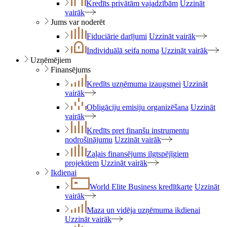
Kredīts privātām vajadzībām
Uzzināt
vairāk
Jums var noderēt
Fiduciārie darījumi
Uzzināt vairāk
Individuālā seifa noma
Uzzināt vairāk
Uzņēmējiem
Finansējums
Kredīts uzņēmuma izaugsmei
Uzzināt
vairāk
Obligāciju emisiju organizēšana
Uzzināt
vairāk
Kredīts pret finanšu instrumentu
nodrošinājumu
Uzzināt vairāk
Zaļais finansējums ilgtspējīgiem
projektiem
Uzzināt vairāk
Ikdienai
World Elite Business kredītkarte
Uzzināt
vairāk
Maza un vidēja uzņēmuma ikdienai
Uzzināt vairāk