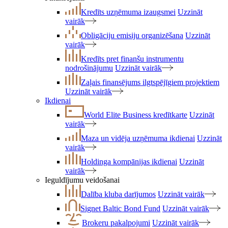
Kredīts uzņēmuma izaugsmei
Uzzināt
vairāk
Obligāciju emisiju organizēšana
Uzzināt
vairāk
Kredīts pret finanšu instrumentu
nodrošinājumu
Uzzināt vairāk
Zaļais finansējums ilgtspējīgiem projektiem
Uzzināt vairāk
Ikdienai
World Elite Business kredītkarte
Uzzināt
vairāk
Maza un vidēja uzņēmuma ikdienai
Uzzināt
vairāk
Holdinga kompānijas ikdienai
Uzzināt
vairāk
Ieguldījumu veidošanai
Dalība kluba darījumos
Uzzināt vairāk
Signet Baltic Bond Fund
Uzzināt vairāk
Brokeru pakalpojumi
Uzzināt vairāk