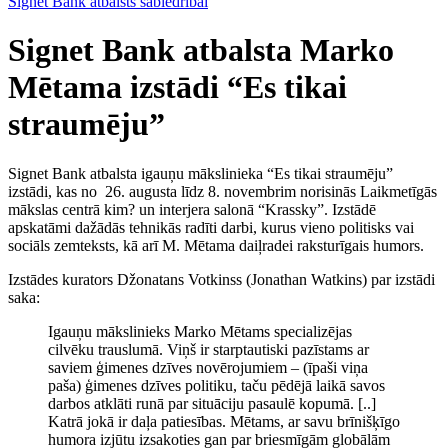
Signet Bank atbalsts sabiedrībai
Signet Bank atbalsta Marko
Mētama izstādi “Es tikai
straumēju”
Signet Bank atbalsta igauņu mākslinieka “Es tikai straumēju”
izstādi, kas no 26. augusta līdz 8. novembrim norisinās Laikmetīgās
mākslas centrā kim? un interjera salonā “Krassky”. Izstādē
apskatāmi dažādās tehnikās radīti darbi, kurus vieno politisks vai
sociāls zemteksts, kā arī M. Mētama daiļradei raksturīgais humors.
Izstādes kurators Džonatans Votkinss (Jonathan Watkins) par izstādi
saka:
Igauņu mākslinieks Marko Mētams specializējas
cilvēku trauslumā. Viņš ir starptautiski pazīstams ar
saviem ģimenes dzīves novērojumiem – (īpaši viņa
paša) ģimenes dzīves politiku, taču pēdējā laikā savos
darbos atklāti runā par situāciju pasaulē kopumā. [..]
Katrā jokā ir daļa patiesības. Mētams, ar savu brīnišķīgo
humora izjūtu izsakoties gan par briesmīgām globālām