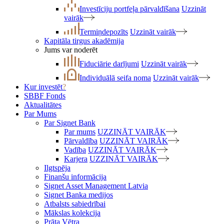
Investīciju portfeļa pārvaldīšana
Uzzināt
vairāk
Termiņdepozīts
Uzzināt vairāk
Kapitāla tirgus akadēmija
Jums var noderēt
Fiduciārie darījumi
Uzzināt vairāk
Individuālā seifa noma
Uzzināt vairāk
Kur investēt
?
SBBF Fonds
Aktualitātes
Par Mums
Par Signet Bank
Par mums
UZZINĀT VAIRĀK
Pārvaldība
UZZINĀT VAIRĀK
Vadība
UZZINĀT VAIRĀK
Karjera
UZZINĀT VAIRĀK
Ilgtspēja
Finanšu informācija
Signet Asset Management Latvia
Signet Banka medijos
Atbalsts sabiedrībai
Mākslas kolekcija
Prāta Vētra