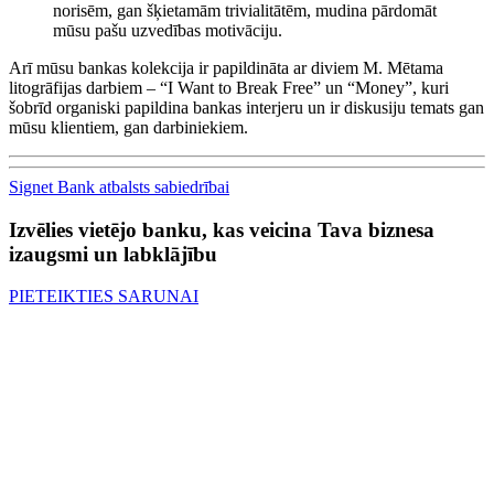
norisēm, gan šķietamām trivialitātēm, mudina pārdomāt
mūsu pašu uzvedības motivāciju.
Arī mūsu bankas kolekcija ir papildināta ar diviem M. Mētama
litogrāfijas darbiem – “I Want to Break Free” un “Money”, kuri
šobrīd organiski papildina bankas interjeru un ir diskusiju temats gan
mūsu klientiem, gan darbiniekiem.
Signet Bank atbalsts sabiedrībai
Izvēlies vietējo banku, kas veicina Tava biznesa
izaugsmi un labklājību
PIETEIKTIES SARUNAI