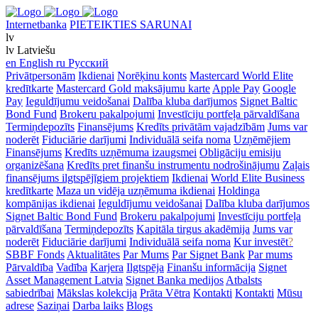
Internetbanka
PIETEIKTIES SARUNAI
lv
lv
Latviešu
en
English
ru
Русский
Privātpersonām
Ikdienai
Norēķinu konts
Mastercard World Elite
kredītkarte
Mastercard Gold maksājumu karte
Apple Pay
Google
Pay
Ieguldījumu veidošanai
Dalība kluba darījumos
Signet Baltic
Bond Fund
Brokeru pakalpojumi
Investīciju portfeļa pārvaldīšana
Termiņdepozīts
Finansējums
Kredīts privātām vajadzībām
Jums var
noderēt
Fiduciārie darījumi
Individuālā seifa noma
Uzņēmējiem
Finansējums
Kredīts uzņēmuma izaugsmei
Obligāciju emisiju
organizēšana
Kredīts pret finanšu instrumentu nodrošinājumu
Zaļais
finansējums ilgtspējīgiem projektiem
Ikdienai
World Elite Business
kredītkarte
Maza un vidēja uzņēmuma ikdienai
Holdinga
kompānijas ikdienai
Ieguldījumu veidošanai
Dalība kluba darījumos
Signet Baltic Bond Fund
Brokeru pakalpojumi
Investīciju portfeļa
pārvaldīšana
Termiņdepozīts
Kapitāla tirgus akadēmija
Jums var
noderēt
Fiduciārie darījumi
Individuālā seifa noma
Kur investēt
?
SBBF Fonds
Aktualitātes
Par Mums
Par Signet Bank
Par mums
Pārvaldība
Vadība
Karjera
Ilgtspēja
Finanšu informācija
Signet
Asset Management Latvia
Signet Banka medijos
Atbalsts
sabiedrībai
Mākslas kolekcija
Prāta Vētra
Kontakti
Kontakti
Mūsu
adrese
Saziņai
Darba laiks
Blogs