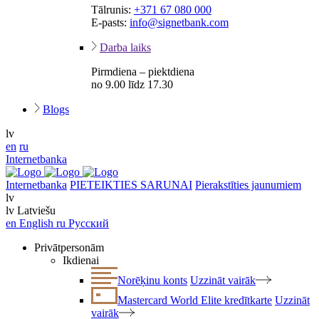
Tālrunis:
+371 67 080 000
E-pasts:
info@signetbank.com
Darba laiks
Pirmdiena – piektdiena
no 9.00 līdz 17.30
Blogs
lv
en
ru
Internetbanka
Internetbanka
PIETEIKTIES SARUNAI
Pierakstīties jaunumiem
lv
lv
Latviešu
en
English
ru
Русский
Privātpersonām
Ikdienai
Norēķinu konts
Uzzināt vairāk
Mastercard World Elite kredītkarte
Uzzināt
vairāk