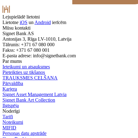
Lejupielādē lietotni
Lietotne
iOS
un
Android
ierīcēm
Mūsu kontakti
Signet Bank AS
Antonijas 3, Rīga LV-1010, Latvija
Tālrunis: +371 67 080 000
Fakss: +371 67 080 001
E-pasta adrese:
info@signetbank.com
Par mums
Ieteikumi un atsauksmes
Pieteikties uz tikšanos
TRAUKSMES CELŠANA
Pārvaldība
Karjera
Signet Asset Management Latvia
Signet Bank Art Collection
Ilgtspēja
Noderīgi
Tarifi
Noteikumi
MIFID
Personas datu apstrāde