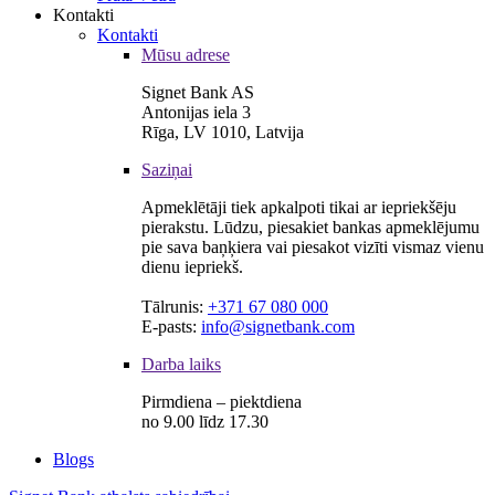
Kontakti
Kontakti
Mūsu adrese
Signet Bank AS
Antonijas iela 3
Rīga, LV 1010, Latvija
Saziņai
Apmeklētāji tiek apkalpoti tikai ar iepriekšēju
pierakstu. Lūdzu, piesakiet bankas apmeklējumu
pie sava baņķiera vai piesakot vizīti vismaz vienu
dienu iepriekš.
Tālrunis:
+371 67 080 000
E-pasts:
info@signetbank.com
Darba laiks
Pirmdiena – piektdiena
no 9.00 līdz 17.30
Blogs