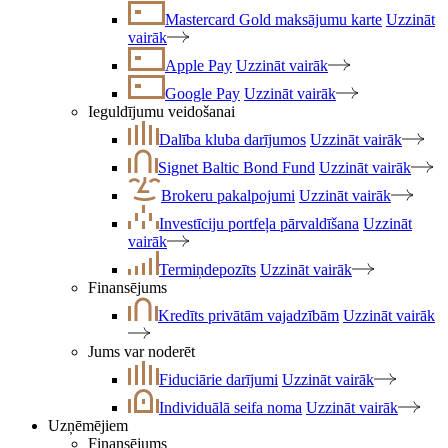
Mastercard Gold maksājumu karte
Uzzināt
vairāk
Apple Pay
Uzzināt vairāk
Google Pay
Uzzināt vairāk
Ieguldījumu veidošanai
Dalība kluba darījumos
Uzzināt vairāk
Signet Baltic Bond Fund
Uzzināt vairāk
Brokeru pakalpojumi
Uzzināt vairāk
Investīciju portfeļa pārvaldīšana
Uzzināt
vairāk
Termiņdepozīts
Uzzināt vairāk
Finansējums
Kredīts privātām vajadzībām
Uzzināt vairāk
Jums var noderēt
Fiduciārie darījumi
Uzzināt vairāk
Individuālā seifa noma
Uzzināt vairāk
Uzņēmējiem
Finansējums