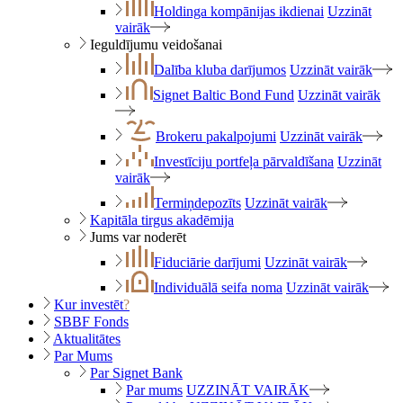
Holdinga kompānijas ikdienai
Uzzināt
vairāk
Ieguldījumu veidošanai
Dalība kluba darījumos
Uzzināt vairāk
Signet Baltic Bond Fund
Uzzināt vairāk
Brokeru pakalpojumi
Uzzināt vairāk
Investīciju portfeļa pārvaldīšana
Uzzināt
vairāk
Termiņdepozīts
Uzzināt vairāk
Kapitāla tirgus akadēmija
Jums var noderēt
Fiduciārie darījumi
Uzzināt vairāk
Individuālā seifa noma
Uzzināt vairāk
Kur investēt
?
SBBF Fonds
Aktualitātes
Par Mums
Par Signet Bank
Par mums
UZZINĀT VAIRĀK