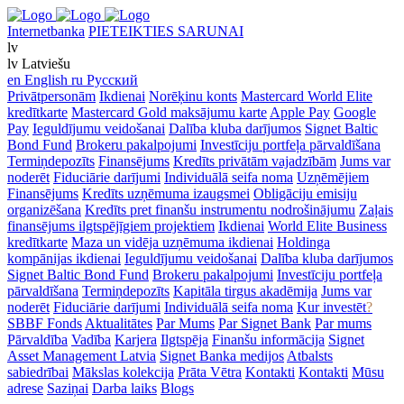
Internetbanka
PIETEIKTIES SARUNAI
lv
lv
Latviešu
en
English
ru
Русский
Privātpersonām
Ikdienai
Norēķinu konts
Mastercard World Elite
kredītkarte
Mastercard Gold maksājumu karte
Apple Pay
Google
Pay
Ieguldījumu veidošanai
Dalība kluba darījumos
Signet Baltic
Bond Fund
Brokeru pakalpojumi
Investīciju portfeļa pārvaldīšana
Termiņdepozīts
Finansējums
Kredīts privātām vajadzībām
Jums var
noderēt
Fiduciārie darījumi
Individuālā seifa noma
Uzņēmējiem
Finansējums
Kredīts uzņēmuma izaugsmei
Obligāciju emisiju
organizēšana
Kredīts pret finanšu instrumentu nodrošinājumu
Zaļais
finansējums ilgtspējīgiem projektiem
Ikdienai
World Elite Business
kredītkarte
Maza un vidēja uzņēmuma ikdienai
Holdinga
kompānijas ikdienai
Ieguldījumu veidošanai
Dalība kluba darījumos
Signet Baltic Bond Fund
Brokeru pakalpojumi
Investīciju portfeļa
pārvaldīšana
Termiņdepozīts
Kapitāla tirgus akadēmija
Jums var
noderēt
Fiduciārie darījumi
Individuālā seifa noma
Kur investēt
?
SBBF Fonds
Aktualitātes
Par Mums
Par Signet Bank
Par mums
Pārvaldība
Vadība
Karjera
Ilgtspēja
Finanšu informācija
Signet
Asset Management Latvia
Signet Banka medijos
Atbalsts
sabiedrībai
Mākslas kolekcija
Prāta Vētra
Kontakti
Kontakti
Mūsu
adrese
Saziņai
Darba laiks
Blogs