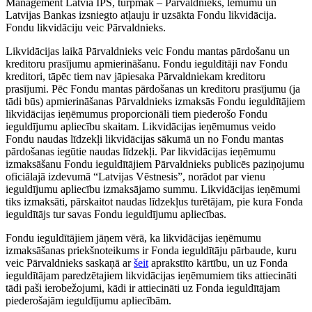
Management Latvia IPS, turpmāk – Pārvaldnieks, lēmumu un
Latvijas Bankas izsniegto atļauju ir uzsākta Fondu likvidācija.
Fondu likvidāciju veic Pārvaldnieks.
Likvidācijas laikā Pārvaldnieks veic Fondu mantas pārdošanu un
kreditoru prasījumu apmierināšanu. Fondu ieguldītāji nav Fondu
kreditori, tāpēc tiem nav jāpiesaka Pārvaldniekam kreditoru
prasījumi. Pēc Fondu mantas pārdošanas un kreditoru prasījumu (ja
tādi būs) apmierināšanas Pārvaldnieks izmaksās Fondu ieguldītājiem
likvidācijas ieņēmumus proporcionāli tiem piederošo Fondu
ieguldījumu apliecību skaitam. Likvidācijas ieņēmumus veido
Fondu naudas līdzekļi likvidācijas sākumā un no Fondu mantas
pārdošanas iegūtie naudas līdzekļi. Par likvidācijas ieņēmumu
izmaksāšanu Fondu ieguldītājiem Pārvaldnieks publicēs paziņojumu
oficiālajā izdevumā “Latvijas Vēstnesis”, norādot par vienu
ieguldījumu apliecību izmaksājamo summu. Likvidācijas ieņēmumi
tiks izmaksāti, pārskaitot naudas līdzekļus turētājam, pie kura Fonda
ieguldītājs tur savas Fondu ieguldījumu apliecības.
Fondu ieguldītājiem jāņem vērā, ka likvidācijas ieņēmumu
izmaksāšanas priekšnoteikums ir Fonda ieguldītāju pārbaude, kuru
veic Pārvaldnieks saskaņā ar
šeit
aprakstīto kārtību, un uz Fonda
ieguldītājam paredzētajiem likvidācijas ieņēmumiem tiks attiecināti
tādi paši ierobežojumi, kādi ir attiecināti uz Fonda ieguldītājam
piederošajām ieguldījumu apliecībām.