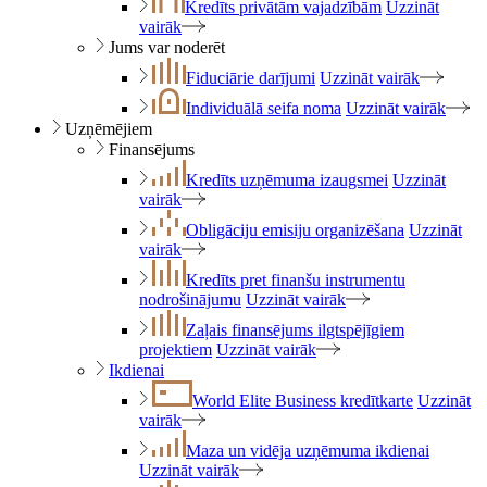
Kredīts privātām vajadzībām
Uzzināt
vairāk
Jums var noderēt
Fiduciārie darījumi
Uzzināt vairāk
Individuālā seifa noma
Uzzināt vairāk
Uzņēmējiem
Finansējums
Kredīts uzņēmuma izaugsmei
Uzzināt
vairāk
Obligāciju emisiju organizēšana
Uzzināt
vairāk
Kredīts pret finanšu instrumentu
nodrošinājumu
Uzzināt vairāk
Zaļais finansējums ilgtspējīgiem
projektiem
Uzzināt vairāk
Ikdienai
World Elite Business kredītkarte
Uzzināt
vairāk
Maza un vidēja uzņēmuma ikdienai
Uzzināt vairāk