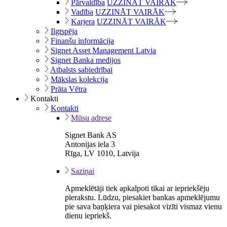
Pārvaldība
UZZINĀT VAIRĀK
Vadība
UZZINĀT VAIRĀK
Karjera
UZZINĀT VAIRĀK
Ilgtspēja
Finanšu informācija
Signet Asset Management Latvia
Signet Banka medijos
Atbalsts sabiedrībai
Mākslas kolekcija
Prāta Vētra
Kontakti
Kontakti
Mūsu adrese
Signet Bank AS
Antonijas iela 3
Rīga, LV 1010, Latvija
Saziņai
Apmeklētāji tiek apkalpoti tikai ar iepriekšēju
pierakstu. Lūdzu, piesakiet bankas apmeklējumu
pie sava baņķiera vai piesakot vizīti vismaz vienu
dienu iepriekš.