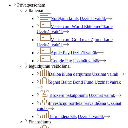
Privātpersonām
Ikdienai
Norēķinu konts
Uzzināt vairāk
Mastercard World Elite kredītkarte
Uzzināt vairāk
Mastercard Gold maksājumu karte
Uzzināt vairāk
Apple Pay
Uzzināt vairāk
Google Pay
Uzzināt vairāk
Ieguldījumu veidošanai
Dalība kluba darījumos
Uzzināt vairāk
Signet Baltic Bond Fund
Uzzināt vairāk
Brokeru pakalpojumi
Uzzināt vairāk
Investīciju portfeļa pārvaldīšana
Uzzināt
vairāk
Termiņdepozīts
Uzzināt vairāk
Finansējums