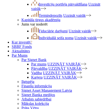
Investīciju portfeļa pārvaldīšana
Uzzināt
vairāk
Termiņdepozīts
Uzzināt vairāk
Kapitāla tirgus akadēmija
Jums var noderēt
Fiduciārie darījumi
Uzzināt vairāk
Individuālā seifa noma
Uzzināt vairāk
Kur investēt
?
SBBF Fonds
Aktualitātes
Par Mums
Par Signet Bank
Par mums
UZZINĀT VAIRĀK
Pārvaldība
UZZINĀT VAIRĀK
Vadība
UZZINĀT VAIRĀK
Karjera
UZZINĀT VAIRĀK
Ilgtspēja
Finanšu informācija
Signet Asset Management Latvia
Signet Banka medijos
Atbalsts sabiedrībai
Mākslas kolekcija
Prāta Vētra