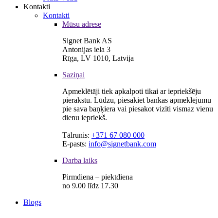
Kontakti
Kontakti
Mūsu adrese
Signet Bank AS
Antonijas iela 3
Rīga, LV 1010, Latvija
Saziņai
Apmeklētāji tiek apkalpoti tikai ar iepriekšēju
pierakstu. Lūdzu, piesakiet bankas apmeklējumu
pie sava baņķiera vai piesakot vizīti vismaz vienu
dienu iepriekš.
Tālrunis:
+371 67 080 000
E-pasts:
info@signetbank.com
Darba laiks
Pirmdiena – piektdiena
no 9.00 līdz 17.30
Blogs