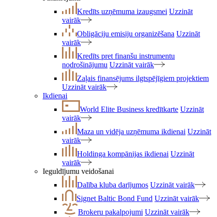
Kredīts uzņēmuma izaugsmei
Uzzināt
vairāk
Obligāciju emisiju organizēšana
Uzzināt
vairāk
Kredīts pret finanšu instrumentu
nodrošinājumu
Uzzināt vairāk
Zaļais finansējums ilgtspējīgiem projektiem
Uzzināt vairāk
Ikdienai
World Elite Business kredītkarte
Uzzināt
vairāk
Maza un vidēja uzņēmuma ikdienai
Uzzināt
vairāk
Holdinga kompānijas ikdienai
Uzzināt
vairāk
Ieguldījumu veidošanai
Dalība kluba darījumos
Uzzināt vairāk
Signet Baltic Bond Fund
Uzzināt vairāk
Brokeru pakalpojumi
Uzzināt vairāk