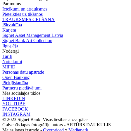
Par mums
Ieteikumi un atsauksmes
Pieteikties uz tikšanos
TRAUKSMES CELŠANA
Pārvaldība
Karjera
Signet Asset Management Latvia
Signet Bank Art Collection
Ilgtspēja
Noderīgi
Tarifi
Noteikumi
MIFID
Personas datu apstrāde
Open Banking
Piekļūstamība
Partneru piedāvājumi
Mēs sociālajos tīklos
LINKEDIN
YOUTUBE
FACEBOOK
INSTAGRAM
© 2023 Signet Bank. Visas tiesības aizsargātas
Galvenās lapas fotogrāfiju autors -
ARTŪRS DAUKULIS
Mājas lapas izstrāde -
Overpriced
x
Mediapark