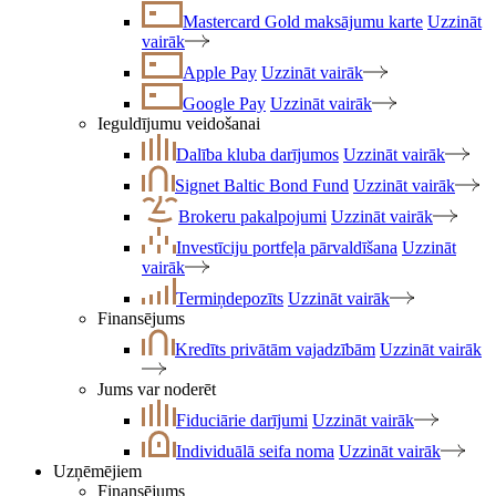
Mastercard Gold maksājumu karte
Uzzināt
vairāk
Apple Pay
Uzzināt vairāk
Google Pay
Uzzināt vairāk
Ieguldījumu veidošanai
Dalība kluba darījumos
Uzzināt vairāk
Signet Baltic Bond Fund
Uzzināt vairāk
Brokeru pakalpojumi
Uzzināt vairāk
Investīciju portfeļa pārvaldīšana
Uzzināt
vairāk
Termiņdepozīts
Uzzināt vairāk
Finansējums
Kredīts privātām vajadzībām
Uzzināt vairāk
Jums var noderēt
Fiduciārie darījumi
Uzzināt vairāk
Individuālā seifa noma
Uzzināt vairāk
Uzņēmējiem
Finansējums