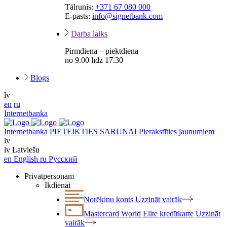
Tālrunis:
+371 67 080 000
E-pasts:
info@signetbank.com
Darba laiks
Pirmdiena – piektdiena
no 9.00 līdz 17.30
Blogs
lv
en
ru
Internetbanka
Internetbanka
PIETEIKTIES SARUNAI
Pierakstīties jaunumiem
lv
lv
Latviešu
en
English
ru
Русский
Privātpersonām
Ikdienai
Norēķinu konts
Uzzināt vairāk
Mastercard World Elite kredītkarte
Uzzināt
vairāk