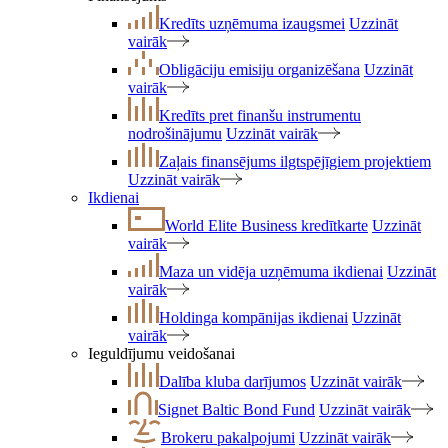
Kredīts uzņēmuma izaugsmei
Uzzināt
vairāk
Obligāciju emisiju organizēšana
Uzzināt
vairāk
Kredīts pret finanšu instrumentu
nodrošinājumu
Uzzināt vairāk
Zaļais finansējums ilgtspējīgiem projektiem
Uzzināt vairāk
Ikdienai
World Elite Business kredītkarte
Uzzināt
vairāk
Maza un vidēja uzņēmuma ikdienai
Uzzināt
vairāk
Holdinga kompānijas ikdienai
Uzzināt
vairāk
Ieguldījumu veidošanai
Dalība kluba darījumos
Uzzināt vairāk
Signet Baltic Bond Fund
Uzzināt vairāk
Brokeru pakalpojumi
Uzzināt vairāk