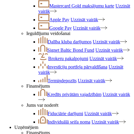
Mastercard Gold maksājumu karte
Uzzināt
vairāk
Apple Pay
Uzzināt vairāk
Google Pay
Uzzināt vairāk
Ieguldījumu veidošanai
Dalība kluba darījumos
Uzzināt vairāk
Signet Baltic Bond Fund
Uzzināt vairāk
Brokeru pakalpojumi
Uzzināt vairāk
Investīciju portfeļa pārvaldīšana
Uzzināt
vairāk
Termiņdepozīts
Uzzināt vairāk
Finansējums
Kredīts privātām vajadzībām
Uzzināt vairāk
Jums var noderēt
Fiduciārie darījumi
Uzzināt vairāk
Individuālā seifa noma
Uzzināt vairāk
Uzņēmējiem
Finansējums