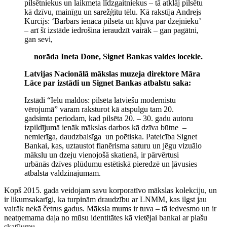
pilsētniekus un laikmeta līdzgaitniekus – tā atklāj pilsētu
kā dzīvu, mainīgu un sarežģītu tēlu. Kā rakstīja Andrejs
Kurcijs: ‘Barbars ienāca pilsētā un kļuva par dzejnieku’
– arī šī izstāde iedrošina ieraudzīt vairāk – gan pagātni,
gan sevi,
norāda Ineta Done, Signet Bankas valdes locekle.
Latvijas Nacionālā mākslas muzeja direktore Māra
Lāce par izstādi un Signet Bankas atbalstu saka:
Izstādi “Ielu maldos: pilsēta latviešu modernistu
vērojumā” varam raksturot kā atspulgu tam 20.
gadsimta periodam, kad pilsēta 20. – 30. gadu autoru
izpildījumā ienāk mākslas darbos kā dzīva būtne –
nemierīga, daudzbalsīga un poētiska. Pateicība Signet
Bankai, kas, uztaustot flanērisma saturu un jēgu vizuālo
mākslu un dzeju vienojošā skatienā, ir pārvērtusi
urbānās dzīves plūdumu estētiskā pieredzē un ļāvusies
atbalsta valdzinājumam.
Kopš 2015. gada veidojam savu korporatīvo mākslas kolekciju, un
ir likumsakarīgi, ka turpinām draudzību ar LNMM, kas ilgst jau
vairāk nekā četrus gadus. Māksla mums ir tuva – tā iedvesmo un ir
neatņemama daļa no mūsu identitātes kā vietējai bankai ar plašu
skatījumu.