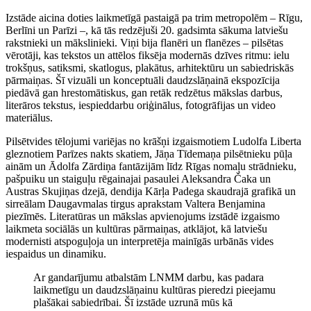
Izstāde aicina doties laikmetīgā pastaigā pa trim metropolēm – Rīgu,
Berlīni un Parīzi –, kā tās redzējuši 20. gadsimta sākuma latviešu
rakstnieki un mākslinieki. Viņi bija flanēri un flanēzes – pilsētas
vērotāji, kas tekstos un attēlos fiksēja modernās dzīves ritmu: ielu
trokšņus, satiksmi, skatlogus, plakātus, arhitektūru un sabiedriskās
pārmaiņas. Šī vizuāli un konceptuāli daudzslāņainā ekspozīcija
piedāvā gan hrestomātiskus, gan retāk redzētus mākslas darbus,
literāros tekstus, iespieddarbu oriģinālus, fotogrāfijas un video
materiālus.
Pilsētvides tēlojumi variējas no krāšņi izgaismotiem Ludolfa Liberta
gleznotiem Parīzes nakts skatiem, Jāņa Tīdemaņa pilsētnieku pūļa
ainām un Ādolfa Zārdiņa fantāzijām līdz Rīgas nomaļu strādnieku,
pašpuiku un staiguļu rēgainajai pasaulei Aleksandra Čaka un
Austras Skujiņas dzejā, dendija Kārļa Padega skaudrajā grafikā un
sirreālam Daugavmalas tirgus aprakstam Valtera Benjamina
piezīmēs. Literatūras un mākslas apvienojums izstādē izgaismo
laikmeta sociālās un kultūras pārmaiņas, atklājot, kā latviešu
modernisti atspoguļoja un interpretēja mainīgās urbānās vides
iespaidus un dinamiku.
Ar gandarījumu atbalstām LNMM darbu, kas padara
laikmetīgu un daudzslāņainu kultūras pieredzi pieejamu
plašākai sabiedrībai. Šī izstāde uzrunā mūs kā