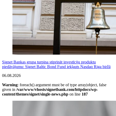
Signet Bankas grupa turpina stiprināt investīciju produktu
piedāvājumu: Signet Baltic Bond Fund iekļauts Nasdaq Riga biržā
06.08.2026
Warning
: foreach() argument must be of type array|object, false
given in
/var/www/vhosts/signetbank.com/httpdocs/wp-
content/themes/signet/single-news.php
on line
187