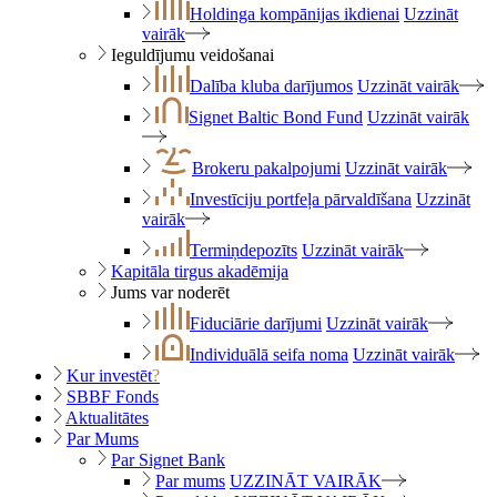
Holdinga kompānijas ikdienai
Uzzināt
vairāk
Ieguldījumu veidošanai
Dalība kluba darījumos
Uzzināt vairāk
Signet Baltic Bond Fund
Uzzināt vairāk
Brokeru pakalpojumi
Uzzināt vairāk
Investīciju portfeļa pārvaldīšana
Uzzināt
vairāk
Termiņdepozīts
Uzzināt vairāk
Kapitāla tirgus akadēmija
Jums var noderēt
Fiduciārie darījumi
Uzzināt vairāk
Individuālā seifa noma
Uzzināt vairāk
Kur investēt
?
SBBF Fonds
Aktualitātes
Par Mums
Par Signet Bank
Par mums
UZZINĀT VAIRĀK