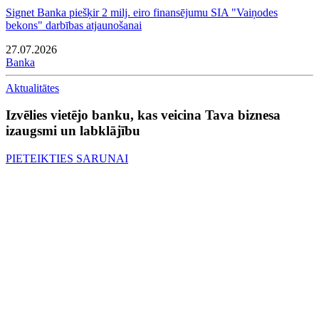
Signet Banka piešķir 2 milj. eiro finansējumu SIA "Vaiņodes
bekons" darbības atjaunošanai
27.07.2026
Banka
Aktualitātes
Izvēlies vietējo banku, kas veicina Tava biznesa
izaugsmi un labklājību
PIETEIKTIES SARUNAI