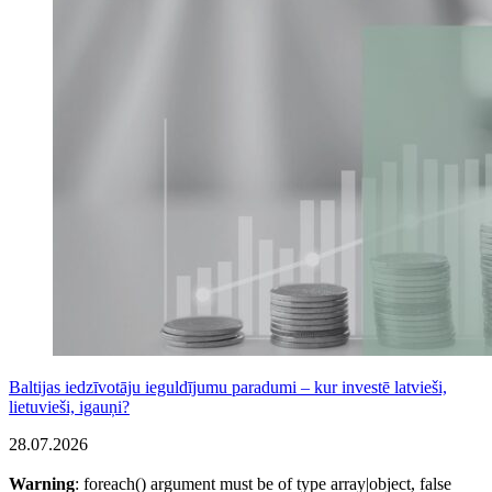
Baltijas iedzīvotāju ieguldījumu paradumi – kur investē latvieši,
lietuvieši, igauņi?
28.07.2026
Warning
: foreach() argument must be of type array|object, false