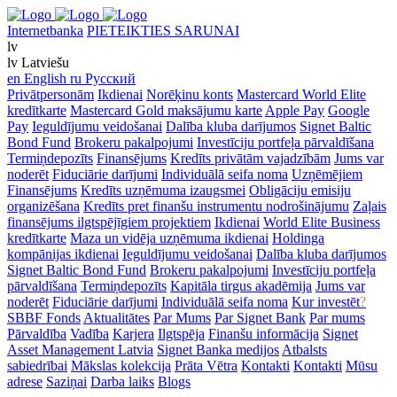
Internetbanka
PIETEIKTIES SARUNAI
lv
lv
Latviešu
en
English
ru
Русский
Privātpersonām
Ikdienai
Norēķinu konts
Mastercard World Elite
kredītkarte
Mastercard Gold maksājumu karte
Apple Pay
Google
Pay
Ieguldījumu veidošanai
Dalība kluba darījumos
Signet Baltic
Bond Fund
Brokeru pakalpojumi
Investīciju portfeļa pārvaldīšana
Termiņdepozīts
Finansējums
Kredīts privātām vajadzībām
Jums var
noderēt
Fiduciārie darījumi
Individuālā seifa noma
Uzņēmējiem
Finansējums
Kredīts uzņēmuma izaugsmei
Obligāciju emisiju
organizēšana
Kredīts pret finanšu instrumentu nodrošinājumu
Zaļais
finansējums ilgtspējīgiem projektiem
Ikdienai
World Elite Business
kredītkarte
Maza un vidēja uzņēmuma ikdienai
Holdinga
kompānijas ikdienai
Ieguldījumu veidošanai
Dalība kluba darījumos
Signet Baltic Bond Fund
Brokeru pakalpojumi
Investīciju portfeļa
pārvaldīšana
Termiņdepozīts
Kapitāla tirgus akadēmija
Jums var
noderēt
Fiduciārie darījumi
Individuālā seifa noma
Kur investēt
?
SBBF Fonds
Aktualitātes
Par Mums
Par Signet Bank
Par mums
Pārvaldība
Vadība
Karjera
Ilgtspēja
Finanšu informācija
Signet
Asset Management Latvia
Signet Banka medijos
Atbalsts
sabiedrībai
Mākslas kolekcija
Prāta Vētra
Kontakti
Kontakti
Mūsu
adrese
Saziņai
Darba laiks
Blogs