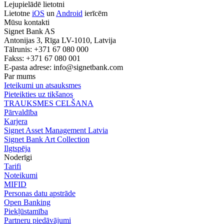
Lejupielādē lietotni
Lietotne
iOS
un
Android
ierīcēm
Mūsu kontakti
Signet Bank AS
Antonijas 3, Rīga LV-1010, Latvija
Tālrunis: +371 67 080 000
Fakss: +371 67 080 001
E-pasta adrese:
info@signetbank.com
Par mums
Ieteikumi un atsauksmes
Pieteikties uz tikšanos
TRAUKSMES CELŠANA
Pārvaldība
Karjera
Signet Asset Management Latvia
Signet Bank Art Collection
Ilgtspēja
Noderīgi
Tarifi
Noteikumi
MIFID
Personas datu apstrāde
Open Banking
Piekļūstamība
Partneru piedāvājumi