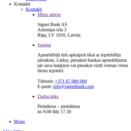
Kontakti
Kontakti
Mūsu adrese
Signet Bank AS
Antonijas iela 3
Rīga, LV 1010, Latvija
Saziņai
Apmeklētāji tiek apkalpoti tikai ar iepriekšēju
pierakstu. Lūdzu, piesakiet bankas apmeklējumu
pie sava baņķiera vai piesakot vizīti vismaz vienu
dienu iepriekš.
Tālrunis:
+371 67 080 000
E-pasts:
info@signetbank.com
Darba laiks
Pirmdiena – piektdiena
no 9.00 līdz 17.30
Blogs