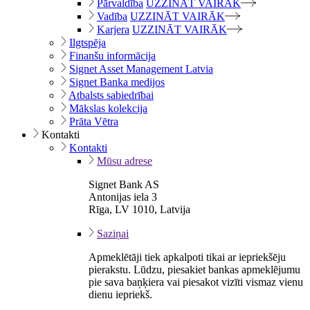
Pārvaldība
UZZINĀT VAIRĀK
Vadība
UZZINĀT VAIRĀK
Karjera
UZZINĀT VAIRĀK
Ilgtspēja
Finanšu informācija
Signet Asset Management Latvia
Signet Banka medijos
Atbalsts sabiedrībai
Mākslas kolekcija
Prāta Vētra
Kontakti
Kontakti
Mūsu adrese
Signet Bank AS
Antonijas iela 3
Rīga, LV 1010, Latvija
Saziņai
Apmeklētāji tiek apkalpoti tikai ar iepriekšēju
pierakstu. Lūdzu, piesakiet bankas apmeklējumu
pie sava baņķiera vai piesakot vizīti vismaz vienu
dienu iepriekš.