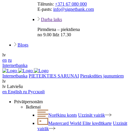
Tālrunis:
+371 67 080 000
E-pasts:
info@signetbank.com
Darba laiks
Pirmdiena – piektdiena
no 9.00 līdz 17.30
Blogs
lv
en
ru
Internetbanka
Internetbanka
PIETEIKTIES SARUNAI
Pierakstīties jaunumiem
lv
lv
Latviešu
en
English
ru
Русский
Privātpersonām
Ikdienai
Norēķinu konts
Uzzināt vairāk
Mastercard World Elite kredītkarte
Uzzināt
vairāk