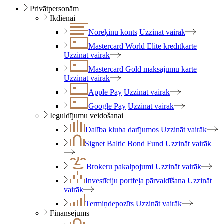
Privātpersonām
Ikdienai
Norēķinu konts
Uzzināt vairāk
Mastercard World Elite kredītkarte
Uzzināt vairāk
Mastercard Gold maksājumu karte
Uzzināt vairāk
Apple Pay
Uzzināt vairāk
Google Pay
Uzzināt vairāk
Ieguldījumu veidošanai
Dalība kluba darījumos
Uzzināt vairāk
Signet Baltic Bond Fund
Uzzināt vairāk
Brokeru pakalpojumi
Uzzināt vairāk
Investīciju portfeļa pārvaldīšana
Uzzināt
vairāk
Termiņdepozīts
Uzzināt vairāk
Finansējums