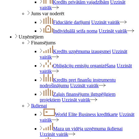
Kredīts privātām vajadzībām
Uzzināt
vairāk
Jums var noderēt
Fiduciārie darījumi
Uzzināt vairāk
Individuālā seifa noma
Uzzināt vairāk
Uzņēmējiem
Finansējums
Kredīts uzņēmuma izaugsmei
Uzzināt
vairāk
Obligāciju emisiju organizēšana
Uzzināt
vairāk
Kredīts pret finanšu instrumentu
nodrošinājumu
Uzzināt vairāk
Zaļais finansējums ilgtspējīgiem
projektiem
Uzzināt vairāk
Ikdienai
World Elite Business kredītkarte
Uzzināt
vairāk
Maza un vidēja uzņēmuma ikdienai
Uzzināt vairāk