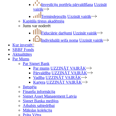
Investīciju portfeļa pārvaldīšana
Uzzināt
vairāk
Termiņdepozīts
Uzzināt vairāk
Kapitāla tirgus akadēmija
Jums var noderēt
Fiduciārie darījumi
Uzzināt vairāk
Individuālā seifa noma
Uzzināt vairāk
Kur investēt
?
SBBF Fonds
Aktualitātes
Par Mums
Par Signet Bank
Par mums
UZZINĀT VAIRĀK
Pārvaldība
UZZINĀT VAIRĀK
Vadība
UZZINĀT VAIRĀK
Karjera
UZZINĀT VAIRĀK
Ilgtspēja
Finanšu informācija
Signet Asset Management Latvia
Signet Banka medijos
Atbalsts sabiedrībai
Mākslas kolekcija
Prāta Vētra