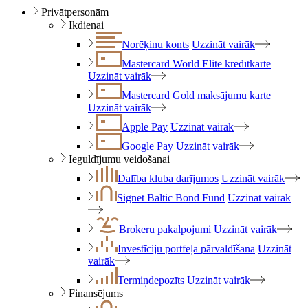
Privātpersonām
Ikdienai
Norēķinu konts
Uzzināt vairāk
Mastercard World Elite kredītkarte
Uzzināt vairāk
Mastercard Gold maksājumu karte
Uzzināt vairāk
Apple Pay
Uzzināt vairāk
Google Pay
Uzzināt vairāk
Ieguldījumu veidošanai
Dalība kluba darījumos
Uzzināt vairāk
Signet Baltic Bond Fund
Uzzināt vairāk
Brokeru pakalpojumi
Uzzināt vairāk
Investīciju portfeļa pārvaldīšana
Uzzināt
vairāk
Termiņdepozīts
Uzzināt vairāk
Finansējums