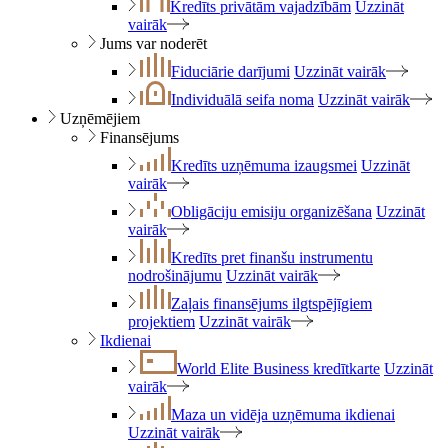
Kredīts privātām vajadzībām
Uzzināt
vairāk
Jums var noderēt
Fiduciārie darījumi
Uzzināt vairāk
Individuālā seifa noma
Uzzināt vairāk
Uzņēmējiem
Finansējums
Kredīts uzņēmuma izaugsmei
Uzzināt
vairāk
Obligāciju emisiju organizēšana
Uzzināt
vairāk
Kredīts pret finanšu instrumentu
nodrošinājumu
Uzzināt vairāk
Zaļais finansējums ilgtspējīgiem
projektiem
Uzzināt vairāk
Ikdienai
World Elite Business kredītkarte
Uzzināt
vairāk
Maza un vidēja uzņēmuma ikdienai
Uzzināt vairāk