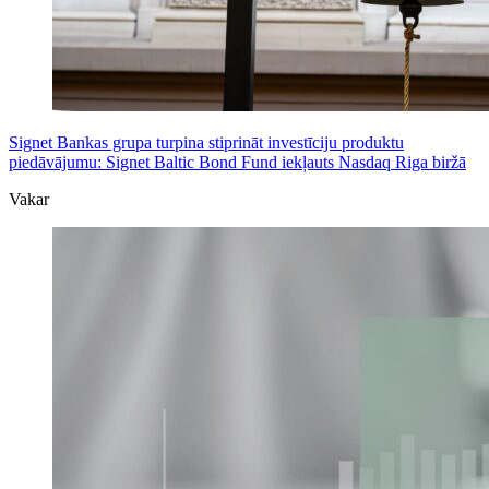
Signet Bankas grupa turpina stiprināt investīciju produktu
piedāvājumu: Signet Baltic Bond Fund iekļauts Nasdaq Riga biržā
Vakar