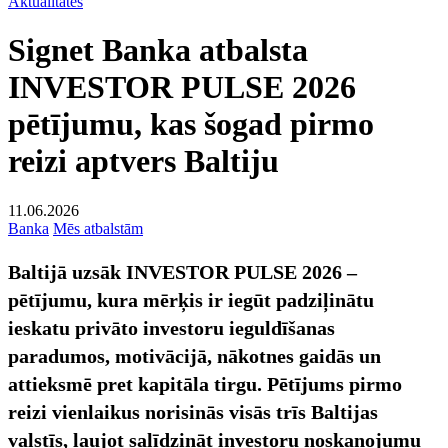
Aktualitātes
Signet Banka atbalsta
INVESTOR PULSE 2026
pētījumu, kas šogad pirmo
reizi aptvers Baltiju
11.06.2026
Banka
Mēs atbalstām
Baltijā uzsāk INVESTOR PULSE 2026 –
pētījumu, kura mērķis ir iegūt padziļinātu
ieskatu privāto investoru ieguldīšanas
paradumos, motivācijā, nākotnes gaidās un
attieksmē pret kapitāla tirgu. Pētījums pirmo
reizi vienlaikus norisinās visās trīs Baltijas
valstīs, ļaujot salīdzināt investoru noskaņojumu