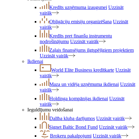
Kredīts uzņēmuma izaugsmei
Uzzināt
vairāk
Obligāciju emisiju organizēšana
Uzzināt
vairāk
Kredīts pret finanšu instrumentu
nodrošinājumu
Uzzināt vairāk
Zaļais finansējums ilgtspējīgiem projektiem
Uzzināt vairāk
Ikdienai
World Elite Business kredītkarte
Uzzināt
vairāk
Maza un vidēja uzņēmuma ikdienai
Uzzināt
vairāk
Holdinga kompānijas ikdienai
Uzzināt
vairāk
Ieguldījumu veidošanai
Dalība kluba darījumos
Uzzināt vairāk
Signet Baltic Bond Fund
Uzzināt vairāk
Brokeru pakalpojumi
Uzzināt vairāk