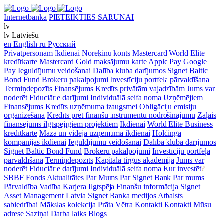
Internetbanka
PIETEIKTIES SARUNAI
lv
lv
Latviešu
en
English
ru
Русский
Privātpersonām
Ikdienai
Norēķinu konts
Mastercard World Elite
kredītkarte
Mastercard Gold maksājumu karte
Apple Pay
Google
Pay
Ieguldījumu veidošanai
Dalība kluba darījumos
Signet Baltic
Bond Fund
Brokeru pakalpojumi
Investīciju portfeļa pārvaldīšana
Termiņdepozīts
Finansējums
Kredīts privātām vajadzībām
Jums var
noderēt
Fiduciārie darījumi
Individuālā seifa noma
Uzņēmējiem
Finansējums
Kredīts uzņēmuma izaugsmei
Obligāciju emisiju
organizēšana
Kredīts pret finanšu instrumentu nodrošinājumu
Zaļais
finansējums ilgtspējīgiem projektiem
Ikdienai
World Elite Business
kredītkarte
Maza un vidēja uzņēmuma ikdienai
Holdinga
kompānijas ikdienai
Ieguldījumu veidošanai
Dalība kluba darījumos
Signet Baltic Bond Fund
Brokeru pakalpojumi
Investīciju portfeļa
pārvaldīšana
Termiņdepozīts
Kapitāla tirgus akadēmija
Jums var
noderēt
Fiduciārie darījumi
Individuālā seifa noma
Kur investēt
?
SBBF Fonds
Aktualitātes
Par Mums
Par Signet Bank
Par mums
Pārvaldība
Vadība
Karjera
Ilgtspēja
Finanšu informācija
Signet
Asset Management Latvia
Signet Banka medijos
Atbalsts
sabiedrībai
Mākslas kolekcija
Prāta Vētra
Kontakti
Kontakti
Mūsu
adrese
Saziņai
Darba laiks
Blogs