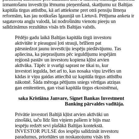
izmantošanu investīciju lēmumu pieņemšanā, skatījumu uz Baltijas
kapitāla tirgus attīstību, kā arī attieksme pret otrā pensiju līmeņa
reformām, kas jau notikušas Igaunijā un Lietuvā. Pētījuma anketa ir
sagatavota angļu valodā, lai nodrošinātu vienotu pieeju un
salīdzināmus rezultātus visās trīs Baltijas valstīs.
Pēdējo gadu laikā Baltijas kapitāla tirgū investoru
aktivitāte ir pieaugusi ļoti strauji, brīžiem pat
pārsniedzot jaunu investīciju iespēju piedāvājumu. Tas
apliecina, ka pieprasījums pēc ieguldījumu iespējām
reģionā pastāv un investoru kopiena kļūst arvien
aktīvāka. Tāpēc ir svarīgi saprast ne tikai to, kur
investori iegulda, bet arī to, kas nosaka viņu izvēles un
kādas ir viņu gaidas attiecībā uz kapitāla tirgus attīstību
nākotnē. Šāda mēroga pētījums sniegs vērtīgas atziņas
gan emitentiem, gan visai kapitāla tirgus ekosistēmai,
saka Kristiāna Janvare, Signet Bankas Investment
Banking pārvaldes vadītāja.
Privātie investori Baltijā kļūst arvien aktīvāki un
zinošāki, taču līdz šim viņiem pašiem ir bijis maz
iespēju redzēt sevi plašākā Baltijas kontekstā.
INVESTOR PULSE dos iespēju salīdzināt investoru
paradumus, prioritātes un noskaņojumu visās trīs