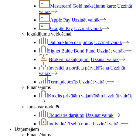
Mastercard Gold maksājumu karte
Uzzināt
vairāk
Apple Pay
Uzzināt vairāk
Google Pay
Uzzināt vairāk
Ieguldījumu veidošanai
Dalība kluba darījumos
Uzzināt vairāk
Signet Baltic Bond Fund
Uzzināt vairāk
Brokeru pakalpojumi
Uzzināt vairāk
Investīciju portfeļa pārvaldīšana
Uzzināt
vairāk
Termiņdepozīts
Uzzināt vairāk
Finansējums
Kredīts privātām vajadzībām
Uzzināt vairāk
Jums var noderēt
Fiduciārie darījumi
Uzzināt vairāk
Individuālā seifa noma
Uzzināt vairāk
Uzņēmējiem
Finansējums