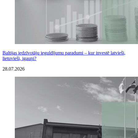
Baltijas iedzīvotāju ieguldījumu paradumi – kur investē latvieši,
lietuvieši, igauņi?
28.07.2026