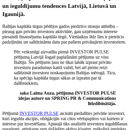
un ieguldījumu tendences Latvijā, Lietuvā un
Igaunijā.
Baltijas kapitāla tirgus pēdējos gados piedzīvo strauju attīstību –
pieaug gan privāto investoru aktivitāte, gan uzņēmumu interese
piesaistīt finansējumu kapitāla tirgū. Vienlaikus līdz šim ir pietrūcis
padziļinātu un salīdzināmu datu par pašiem privātajiem investoriem.
Pēc veiksmīgi aizvadīta pirmā INVESTOR PULSE
pētījuma Latvijā šogad paplašinām pētījumu uz visu
Baltiju. Šis pētījums ļaus ne tikai labāk izprast privāto
investoru paradumus katrā valstī, bet arī pirmo reizi
salīdzināt investoru noskaņojumu Baltijas mērogā. Ticu,
ka spēcīgs kapitāla tirgus sākas ar izpratni par tā
dalībniekiem,
saka Laima Auza, pētījuma INVESTOR PULSE
idejas autore un SPRING PR & Communications
līdzdibinātāja.
Pētījumā
INVESTOR PULSE
aicināti piedalīties privātie investori,
kuri iegulda akcijās, obligācijās vai citos vērtspapīros vai kuriem ir
interese par investēšanu. Aptaujā tiks analizēti investoru ieguldīšanas
paradumi, attieksme pret dažādām aktīvu klasēm, mākslīgā intelekta