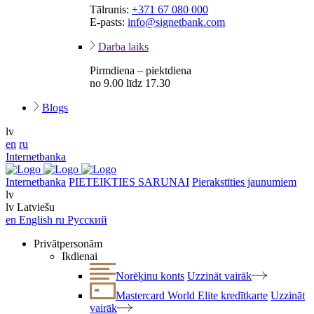
Tālrunis:
+371 67 080 000
E-pasts:
info@signetbank.com
Darba laiks
Pirmdiena – piektdiena
no 9.00 līdz 17.30
Blogs
lv
en
ru
Internetbanka
Internetbanka
PIETEIKTIES SARUNAI
Pierakstīties jaunumiem
lv
lv
Latviešu
en
English
ru
Русский
Privātpersonām
Ikdienai
Norēķinu konts
Uzzināt vairāk
Mastercard World Elite kredītkarte
Uzzināt
vairāk