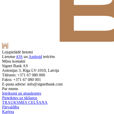
Lejupielādē lietotni
Lietotne
iOS
un
Android
ierīcēm
Mūsu kontakti
Signet Bank AS
Antonijas 3, Rīga LV-1010, Latvija
Tālrunis: +371 67 080 000
Fakss: +371 67 080 001
E-pasta adrese:
info@signetbank.com
Par mums
Ieteikumi un atsauksmes
Pieteikties uz tikšanos
TRAUKSMES CELŠANA
Pārvaldība
Karjera