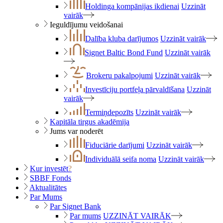
Holdinga kompānijas ikdienai
Uzzināt
vairāk
Ieguldījumu veidošanai
Dalība kluba darījumos
Uzzināt vairāk
Signet Baltic Bond Fund
Uzzināt vairāk
Brokeru pakalpojumi
Uzzināt vairāk
Investīciju portfeļa pārvaldīšana
Uzzināt
vairāk
Termiņdepozīts
Uzzināt vairāk
Kapitāla tirgus akadēmija
Jums var noderēt
Fiduciārie darījumi
Uzzināt vairāk
Individuālā seifa noma
Uzzināt vairāk
Kur investēt
?
SBBF Fonds
Aktualitātes
Par Mums
Par Signet Bank
Par mums
UZZINĀT VAIRĀK