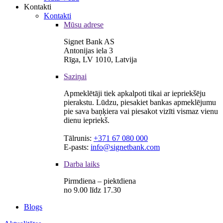
Kontakti
Kontakti
Mūsu adrese
Signet Bank AS
Antonijas iela 3
Rīga, LV 1010, Latvija
Saziņai
Apmeklētāji tiek apkalpoti tikai ar iepriekšēju
pierakstu. Lūdzu, piesakiet bankas apmeklējumu
pie sava baņķiera vai piesakot vizīti vismaz vienu
dienu iepriekš.
Tālrunis:
+371 67 080 000
E-pasts:
info@signetbank.com
Darba laiks
Pirmdiena – piektdiena
no 9.00 līdz 17.30
Blogs