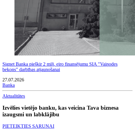
Signet Banka piešķir 2 milj. eiro finansējumu SIA "Vaiņodes
bekons" darbības atjaunošanai
27.07.2026
Banka
Aktualitātes
Izvēlies vietējo banku, kas veicina Tava biznesa
izaugsmi un labklājību
PIETEIKTIES SARUNAI