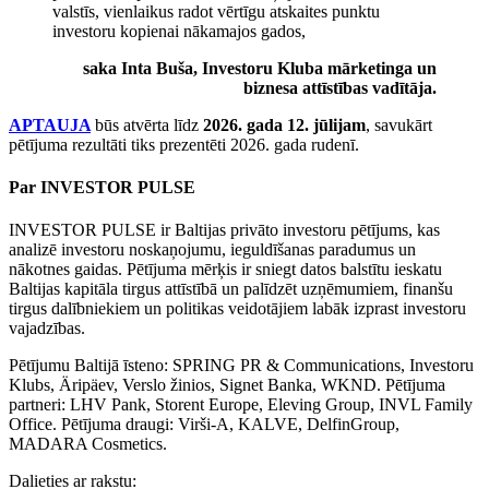
valstīs, vienlaikus radot vērtīgu atskaites punktu
investoru kopienai nākamajos gados,
saka Inta Buša, Investoru Kluba mārketinga un
biznesa attīstības vadītāja.
APTAUJA
būs atvērta līdz
2026. gada 12. jūlijam
, savukārt
pētījuma rezultāti tiks prezentēti 2026. gada rudenī.
Par INVESTOR PULSE
INVESTOR PULSE ir Baltijas privāto investoru pētījums, kas
analizē investoru noskaņojumu, ieguldīšanas paradumus un
nākotnes gaidas. Pētījuma mērķis ir sniegt datos balstītu ieskatu
Baltijas kapitāla tirgus attīstībā un palīdzēt uzņēmumiem, finanšu
tirgus dalībniekiem un politikas veidotājiem labāk izprast investoru
vajadzības.
Pētījumu Baltijā īsteno: SPRING PR & Communications, Investoru
Klubs, Äripäev, Verslo žinios, Signet Banka, WKND. Pētījuma
partneri: LHV Pank, Storent Europe, Eleving Group, INVL Family
Office. Pētījuma draugi: Virši-A, KALVE, DelfinGroup,
MADARA Cosmetics.
Dalieties ar rakstu: