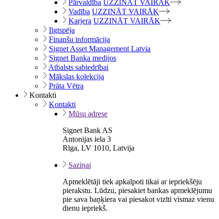
Pārvaldība
UZZINĀT VAIRĀK
Vadība
UZZINĀT VAIRĀK
Karjera
UZZINĀT VAIRĀK
Ilgtspēja
Finanšu informācija
Signet Asset Management Latvia
Signet Banka medijos
Atbalsts sabiedrībai
Mākslas kolekcija
Prāta Vētra
Kontakti
Kontakti
Mūsu adrese
Signet Bank AS
Antonijas iela 3
Rīga, LV 1010, Latvija
Saziņai
Apmeklētāji tiek apkalpoti tikai ar iepriekšēju
pierakstu. Lūdzu, piesakiet bankas apmeklējumu
pie sava baņķiera vai piesakot vizīti vismaz vienu
dienu iepriekš.