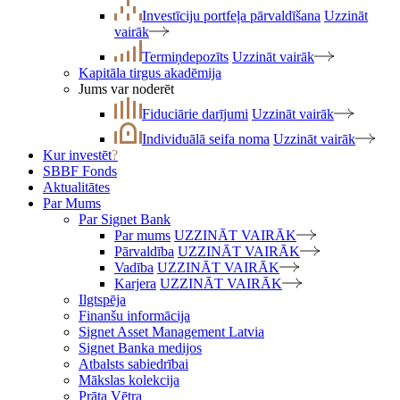
Investīciju portfeļa pārvaldīšana
Uzzināt
vairāk
Termiņdepozīts
Uzzināt vairāk
Kapitāla tirgus akadēmija
Jums var noderēt
Fiduciārie darījumi
Uzzināt vairāk
Individuālā seifa noma
Uzzināt vairāk
Kur investēt
?
SBBF Fonds
Aktualitātes
Par Mums
Par Signet Bank
Par mums
UZZINĀT VAIRĀK
Pārvaldība
UZZINĀT VAIRĀK
Vadība
UZZINĀT VAIRĀK
Karjera
UZZINĀT VAIRĀK
Ilgtspēja
Finanšu informācija
Signet Asset Management Latvia
Signet Banka medijos
Atbalsts sabiedrībai
Mākslas kolekcija
Prāta Vētra