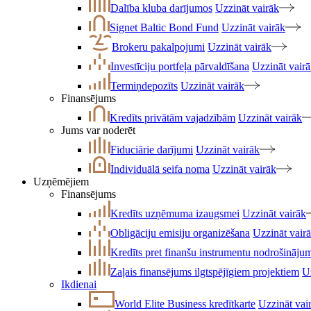
Dalība kluba darījumos
Uzzināt vairāk
Signet Baltic Bond Fund
Uzzināt vairāk
Brokeru pakalpojumi
Uzzināt vairāk
Investīciju portfeļa pārvaldīšana
Uzzināt vair
Termiņdepozīts
Uzzināt vairāk
Finansējums
Kredīts privātām vajadzībām
Uzzināt vairāk
Jums var noderēt
Fiduciārie darījumi
Uzzināt vairāk
Individuālā seifa noma
Uzzināt vairāk
Uzņēmējiem
Finansējums
Kredīts uzņēmuma izaugsmei
Uzzināt vairāk
Obligāciju emisiju organizēšana
Uzzināt vair
Kredīts pret finanšu instrumentu nodrošināju
Zaļais finansējums ilgtspējīgiem projektiem
U
Ikdienai
World Elite Business kredītkarte
Uzzināt vai