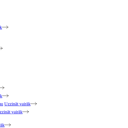
āk
āk
mu
Uzzināt vairāk
zzināt vairāk
rāk