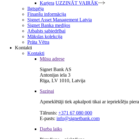
Karjera
UZZINĀT VAIRĀK
Ilgtspēja
Finanšu informācija
Signet Asset Management Latvia
Signet Banka medijos
Atbalsts sabiedrībai
Mākslas kolekcija
Prāta Vētra
Kontakti
Kontakti
Mūsu adrese
Signet Bank AS
Antonijas iela 3
Rīga, LV 1010, Latvija
Saziņai
Apmeklētāji tiek apkalpoti tikai ar iepriekšēju pie
Tālrunis:
+371 67 080 000
E-pasts:
info@signetbank.com
Darba laiks