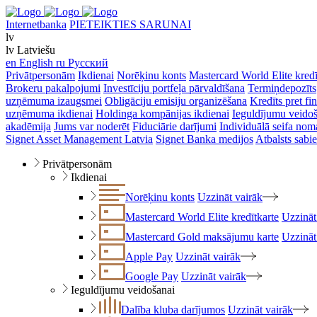
Internetbanka
PIETEIKTIES SARUNAI
lv
lv
Latviešu
en
English
ru
Русский
Privātpersonām
Ikdienai
Norēķinu konts
Mastercard World Elite kredī
Brokeru pakalpojumi
Investīciju portfeļa pārvaldīšana
Termiņdepozīts
uzņēmuma izaugsmei
Obligāciju emisiju organizēšana
Kredīts pret f
uzņēmuma ikdienai
Holdinga kompānijas ikdienai
Ieguldījumu veido
akadēmija
Jums var noderēt
Fiduciārie darījumi
Individuālā seifa nom
Signet Asset Management Latvia
Signet Banka medijos
Atbalsts sabie
Privātpersonām
Ikdienai
Norēķinu konts
Uzzināt vairāk
Mastercard World Elite kredītkarte
Uzzināt
Mastercard Gold maksājumu karte
Uzzināt
Apple Pay
Uzzināt vairāk
Google Pay
Uzzināt vairāk
Ieguldījumu veidošanai
Dalība kluba darījumos
Uzzināt vairāk