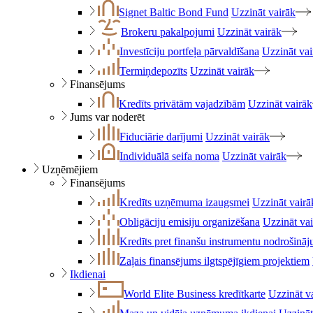
Signet Baltic Bond Fund
Uzzināt vairāk
Brokeru pakalpojumi
Uzzināt vairāk
Investīciju portfeļa pārvaldīšana
Uzzināt vai
Termiņdepozīts
Uzzināt vairāk
Finansējums
Kredīts privātām vajadzībām
Uzzināt vairāk
Jums var noderēt
Fiduciārie darījumi
Uzzināt vairāk
Individuālā seifa noma
Uzzināt vairāk
Uzņēmējiem
Finansējums
Kredīts uzņēmuma izaugsmei
Uzzināt vairā
Obligāciju emisiju organizēšana
Uzzināt va
Kredīts pret finanšu instrumentu nodrošinā
Zaļais finansējums ilgtspējīgiem projektiem
Ikdienai
World Elite Business kredītkarte
Uzzināt v