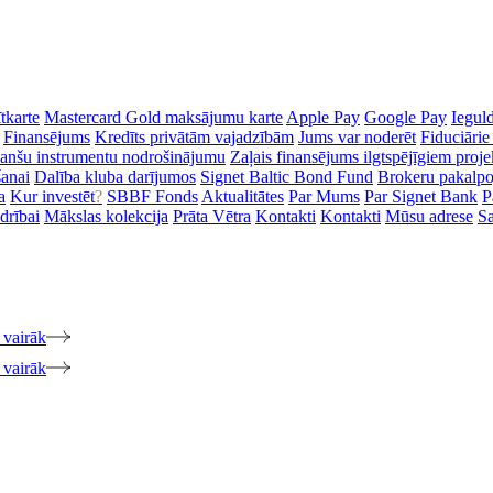
tkarte
Mastercard Gold maksājumu karte
Apple Pay
Google Pay
Iegul
Finansējums
Kredīts privātām vajadzībām
Jums var noderēt
Fiduciārie
inanšu instrumentu nodrošinājumu
Zaļais finansējums ilgtspējīgiem proj
šanai
Dalība kluba darījumos
Signet Baltic Bond Fund
Brokeru pakalp
a
Kur investēt
?
SBBF Fonds
Aktualitātes
Par Mums
Par Signet Bank
P
drībai
Mākslas kolekcija
Prāta Vētra
Kontakti
Kontakti
Mūsu adrese
Sa
 vairāk
 vairāk