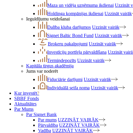
Maza un vidēja uzņēmuma ikdienai
Uzzināt v
Holdinga kompānijas ikdienai
Uzzināt vairāk
Ieguldījumu veidošanai
Dalība kluba darījumos
Uzzināt vairāk
Signet Baltic Bond Fund
Uzzināt vairāk
Brokeru pakalpojumi
Uzzināt vairāk
Investīciju portfeļa pārvaldīšana
Uzzināt vair
Termiņdepozīts
Uzzināt vairāk
Kapitāla tirgus akadēmija
Jums var noderēt
Fiduciārie darījumi
Uzzināt vairāk
Individuālā seifa noma
Uzzināt vairāk
Kur investēt
?
SBBF Fonds
Aktualitātes
Par Mums
Par Signet Bank
Par mums
UZZINĀT VAIRĀK
Pārvaldība
UZZINĀT VAIRĀK
Vadība
UZZINĀT VAIRĀK