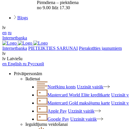
Pirmdiena – piektdiena
no 9.00 līdz 17.30
Blogs
lv
en
ru
Internetbanka
Internetbanka
PIETEIKTIES SARUNAI
Pierakstīties jaunumiem
lv
lv
Latviešu
en
English
ru
Русский
Privātpersonām
Ikdienai
Norēķinu konts
Uzzināt vairāk
Mastercard World Elite kredītkarte
Uzzināt v
Mastercard Gold maksājumu karte
Uzzināt v
Apple Pay
Uzzināt vairāk
Google Pay
Uzzināt vairāk
Ieguldījumu veidošanai