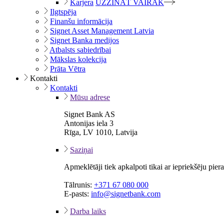
Karjera
UZZINĀT VAIRĀK
Ilgtspēja
Finanšu informācija
Signet Asset Management Latvia
Signet Banka medijos
Atbalsts sabiedrībai
Mākslas kolekcija
Prāta Vētra
Kontakti
Kontakti
Mūsu adrese
Signet Bank AS
Antonijas iela 3
Rīga, LV 1010, Latvija
Saziņai
Apmeklētāji tiek apkalpoti tikai ar iepriekšēju pie
Tālrunis:
+371 67 080 000
E-pasts:
info@signetbank.com
Darba laiks