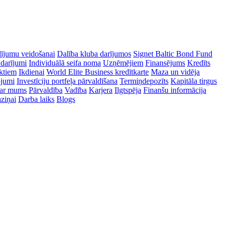
dījumu veidošanai
Dalība kluba darījumos
Signet Baltic Bond Fund
 darījumi
Individuālā seifa noma
Uzņēmējiem
Finansējums
Kredīts
ektiem
Ikdienai
World Elite Business kredītkarte
Maza un vidēja
ojumi
Investīciju portfeļa pārvaldīšana
Termiņdepozīts
Kapitāla tirgus
ar mums
Pārvaldība
Vadība
Karjera
Ilgtspēja
Finanšu informācija
ziņai
Darba laiks
Blogs