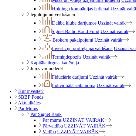
Maza un vidēja uzņēmuma ikdienai
Uzzināt
Holdinga kompānijas ikdienai
Uzzināt vair
Ieguldījumu veidošanai
Dalība kluba darījumos
Uzzināt vairāk
Signet Baltic Bond Fund
Uzzināt vairāk
Brokeru pakalpojumi
Uzzināt vairāk
Investīciju portfeļa pārvaldīšana
Uzzināt vai
Termiņdepozīts
Uzzināt vairāk
Kapitāla tirgus akadēmija
Jums var noderēt
Fiduciārie darījumi
Uzzināt vairāk
Individuālā seifa noma
Uzzināt vairāk
Kur investēt
?
SBBF Fonds
Aktualitātes
Par Mums
Par Signet Bank
Par mums
UZZINĀT VAIRĀK
Pārvaldība
UZZINĀT VAIRĀK
Vadība
UZZINĀT VAIRĀK