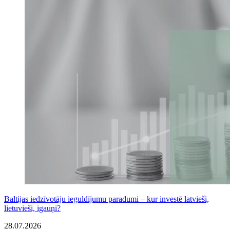
Baltijas iedzīvotāju ieguldījumu paradumi – kur investē latvieši,
lietuvieši, igauņi?
28.07.2026