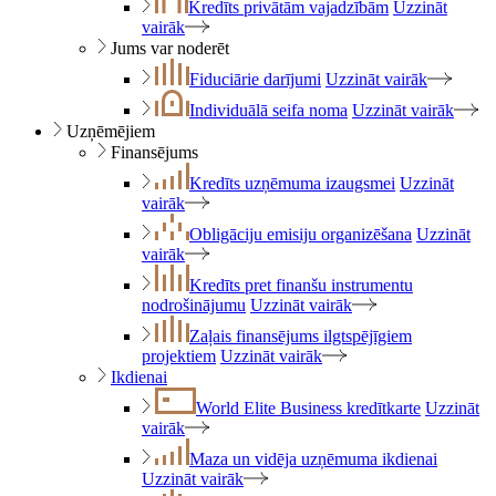
Kredīts privātām vajadzībām
Uzzināt
vairāk
Jums var noderēt
Fiduciārie darījumi
Uzzināt vairāk
Individuālā seifa noma
Uzzināt vairāk
Uzņēmējiem
Finansējums
Kredīts uzņēmuma izaugsmei
Uzzināt
vairāk
Obligāciju emisiju organizēšana
Uzzināt
vairāk
Kredīts pret finanšu instrumentu
nodrošinājumu
Uzzināt vairāk
Zaļais finansējums ilgtspējīgiem
projektiem
Uzzināt vairāk
Ikdienai
World Elite Business kredītkarte
Uzzināt
vairāk
Maza un vidēja uzņēmuma ikdienai
Uzzināt vairāk