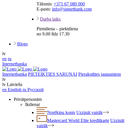
Tālrunis:
+371 67 080 000
E-pasts:
info@signetbank.com
Darba laiks
Pirmdiena – piektdiena
no 9.00 līdz 17.30
Blogs
lv
en
ru
Internetbanka
Internetbanka
PIETEIKTIES SARUNAI
Pierakstīties jaunumiem
lv
lv
Latviešu
en
English
ru
Русский
Privātpersonām
Ikdienai
Norēķinu konts
Uzzināt vairāk
Mastercard World Elite kredītkarte
Uzzināt
vairāk