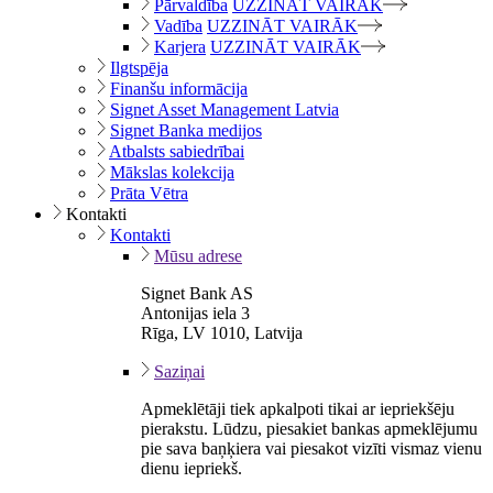
Pārvaldība
UZZINĀT VAIRĀK
Vadība
UZZINĀT VAIRĀK
Karjera
UZZINĀT VAIRĀK
Ilgtspēja
Finanšu informācija
Signet Asset Management Latvia
Signet Banka medijos
Atbalsts sabiedrībai
Mākslas kolekcija
Prāta Vētra
Kontakti
Kontakti
Mūsu adrese
Signet Bank AS
Antonijas iela 3
Rīga, LV 1010, Latvija
Saziņai
Apmeklētāji tiek apkalpoti tikai ar iepriekšēju
pierakstu. Lūdzu, piesakiet bankas apmeklējumu
pie sava baņķiera vai piesakot vizīti vismaz vienu
dienu iepriekš.