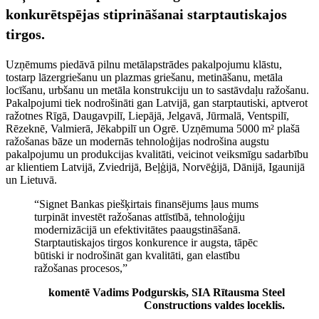
konkurētspējas stiprināšanai starptautiskajos
tirgos.
Uzņēmums piedāvā pilnu metālapstrādes pakalpojumu klāstu,
tostarp lāzergriešanu un plazmas griešanu, metināšanu, metāla
locīšanu, urbšanu un metāla konstrukciju un to sastāvdaļu ražošanu.
Pakalpojumi tiek nodrošināti gan Latvijā, gan starptautiski, aptverot
ražotnes Rīgā, Daugavpilī, Liepājā, Jelgavā, Jūrmalā, Ventspilī,
Rēzeknē, Valmierā, Jēkabpilī un Ogrē. Uzņēmuma 5000 m² plašā
ražošanas bāze un modernās tehnoloģijas nodrošina augstu
pakalpojumu un produkcijas kvalitāti, veicinot veiksmīgu sadarbību
ar klientiem Latvijā, Zviedrijā, Beļģijā, Norvēģijā, Dānijā, Igaunijā
un Lietuvā.
“Signet Bankas piešķirtais finansējums ļaus mums
turpināt investēt ražošanas attīstībā, tehnoloģiju
modernizācijā un efektivitātes paaugstināšanā.
Starptautiskajos tirgos konkurence ir augsta, tāpēc
būtiski ir nodrošināt gan kvalitāti, gan elastību
ražošanas procesos,”
komentē Vadims Podgurskis, SIA Rītausma Steel
Constructions valdes loceklis.