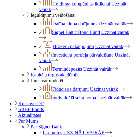
Holdinga kompānijas ikdienai
Uzzināt
vairāk
Ieguldījumu veidošanai
Dalība kluba darījumos
Uzzināt vairāk
Signet Baltic Bond Fund
Uzzināt vairāk
Brokeru pakalpojumi
Uzzināt vairāk
Investīciju portfeļa pārvaldīšana
Uzzināt
vairāk
Termiņdepozīts
Uzzināt vairāk
Kapitāla tirgus akadēmija
Jums var noderēt
Fiduciārie darījumi
Uzzināt vairāk
Individuālā seifa noma
Uzzināt vairāk
Kur investēt
?
SBBF Fonds
Aktualitātes
Par Mums
Par Signet Bank
Par mums
UZZINĀT VAIRĀK