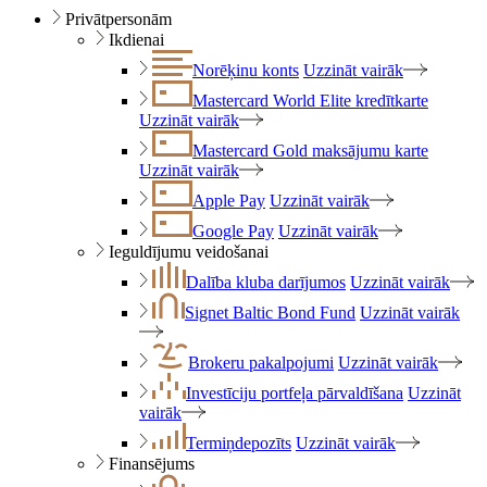
Privātpersonām
Ikdienai
Norēķinu konts
Uzzināt vairāk
Mastercard World Elite kredītkarte
Uzzināt vairāk
Mastercard Gold maksājumu karte
Uzzināt vairāk
Apple Pay
Uzzināt vairāk
Google Pay
Uzzināt vairāk
Ieguldījumu veidošanai
Dalība kluba darījumos
Uzzināt vairāk
Signet Baltic Bond Fund
Uzzināt vairāk
Brokeru pakalpojumi
Uzzināt vairāk
Investīciju portfeļa pārvaldīšana
Uzzināt
vairāk
Termiņdepozīts
Uzzināt vairāk
Finansējums