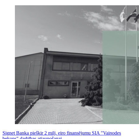
Signet Banka piešķir 2 milj. eiro finansējumu SIA "Vaiņodes
bekons" darbības atjaunošanai