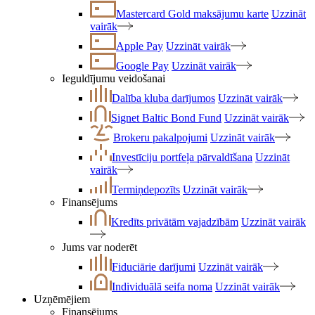
Mastercard Gold maksājumu karte
Uzzināt
vairāk
Apple Pay
Uzzināt vairāk
Google Pay
Uzzināt vairāk
Ieguldījumu veidošanai
Dalība kluba darījumos
Uzzināt vairāk
Signet Baltic Bond Fund
Uzzināt vairāk
Brokeru pakalpojumi
Uzzināt vairāk
Investīciju portfeļa pārvaldīšana
Uzzināt
vairāk
Termiņdepozīts
Uzzināt vairāk
Finansējums
Kredīts privātām vajadzībām
Uzzināt vairāk
Jums var noderēt
Fiduciārie darījumi
Uzzināt vairāk
Individuālā seifa noma
Uzzināt vairāk
Uzņēmējiem
Finansējums