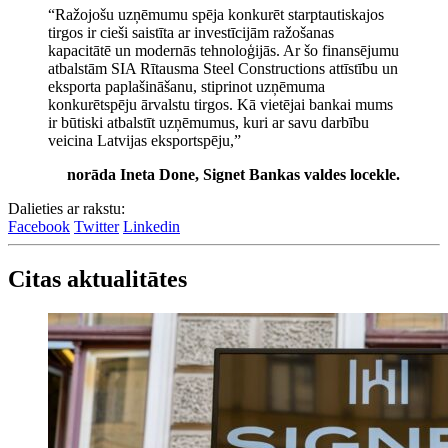
“Ražojošu uzņēmumu spēja konkurēt starptautiskajos
tirgos ir cieši saistīta ar investīcijām ražošanas
kapacitātē un modernās tehnoloģijās. Ar šo finansējumu
atbalstām SIA Rītausma Steel Constructions attīstību un
eksporta paplašināšanu, stiprinot uzņēmuma
konkurētspēju ārvalstu tirgos. Kā vietējai bankai mums
ir būtiski atbalstīt uzņēmumus, kuri ar savu darbību
veicina Latvijas eksportspēju,”
norāda Ineta Done, Signet Bankas valdes locekle.
Dalieties ar rakstu:
Facebook
Twitter
Linkedin
Citas aktualitātes