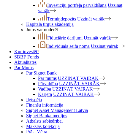
Investīciju portfeļa pārvaldīšana
Uzzināt
vairāk
Termiņdepozīts
Uzzināt vairāk
Kapitāla tirgus akadēmija
Jums var noderēt
Fiduciārie darījumi
Uzzināt vairāk
Individuālā seifa noma
Uzzināt vairāk
Kur investēt
?
SBBF Fonds
Aktualitātes
Par Mums
Par Signet Bank
Par mums
UZZINĀT VAIRĀK
Pārvaldība
UZZINĀT VAIRĀK
Vadība
UZZINĀT VAIRĀK
Karjera
UZZINĀT VAIRĀK
Ilgtspēja
Finanšu informācija
Signet Asset Management Latvia
Signet Banka medijos
Atbalsts sabiedrībai
Mākslas kolekcija
Prāta Vētra