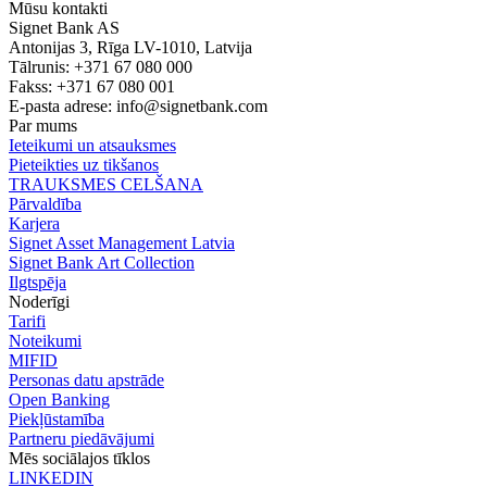
Mūsu kontakti
Signet Bank AS
Antonijas 3, Rīga LV-1010, Latvija
Tālrunis: +371 67 080 000
Fakss: +371 67 080 001
E-pasta adrese:
info@signetbank.com
Par mums
Ieteikumi un atsauksmes
Pieteikties uz tikšanos
TRAUKSMES CELŠANA
Pārvaldība
Karjera
Signet Asset Management Latvia
Signet Bank Art Collection
Ilgtspēja
Noderīgi
Tarifi
Noteikumi
MIFID
Personas datu apstrāde
Open Banking
Piekļūstamība
Partneru piedāvājumi
Mēs sociālajos tīklos
LINKEDIN