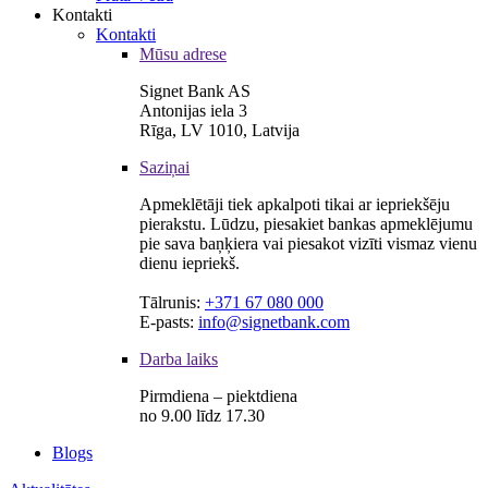
Kontakti
Kontakti
Mūsu adrese
Signet Bank AS
Antonijas iela 3
Rīga, LV 1010, Latvija
Saziņai
Apmeklētāji tiek apkalpoti tikai ar iepriekšēju
pierakstu. Lūdzu, piesakiet bankas apmeklējumu
pie sava baņķiera vai piesakot vizīti vismaz vienu
dienu iepriekš.
Tālrunis:
+371 67 080 000
E-pasts:
info@signetbank.com
Darba laiks
Pirmdiena – piektdiena
no 9.00 līdz 17.30
Blogs