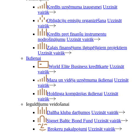
Kredīts uzņēmuma izaugsmei
Uzzināt
vairāk
Obligāciju emisiju organizēšana
Uzzināt
vairāk
Kredīts pret finanšu instrumentu
nodrošinājumu
Uzzināt vairāk
Zaļais finansējums ilgtspējīgiem projektiem
Uzzināt vairāk
Ikdienai
World Elite Business kredītkarte
Uzzināt
vairāk
Maza un vidēja uzņēmuma ikdienai
Uzzināt
vairāk
Holdinga kompānijas ikdienai
Uzzināt
vairāk
Ieguldījumu veidošanai
Dalība kluba darījumos
Uzzināt vairāk
Signet Baltic Bond Fund
Uzzināt vairāk
Brokeru pakalpojumi
Uzzināt vairāk