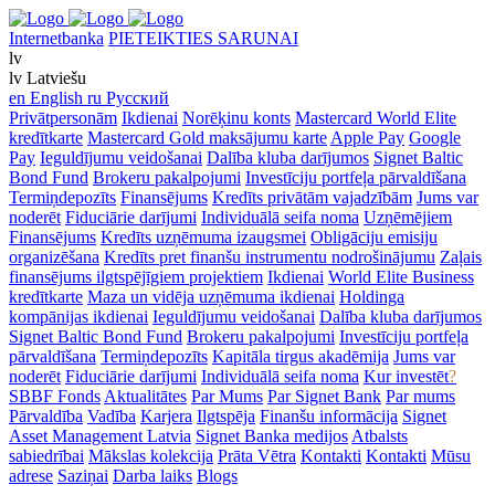
Internetbanka
PIETEIKTIES SARUNAI
lv
lv
Latviešu
en
English
ru
Русский
Privātpersonām
Ikdienai
Norēķinu konts
Mastercard World Elite
kredītkarte
Mastercard Gold maksājumu karte
Apple Pay
Google
Pay
Ieguldījumu veidošanai
Dalība kluba darījumos
Signet Baltic
Bond Fund
Brokeru pakalpojumi
Investīciju portfeļa pārvaldīšana
Termiņdepozīts
Finansējums
Kredīts privātām vajadzībām
Jums var
noderēt
Fiduciārie darījumi
Individuālā seifa noma
Uzņēmējiem
Finansējums
Kredīts uzņēmuma izaugsmei
Obligāciju emisiju
organizēšana
Kredīts pret finanšu instrumentu nodrošinājumu
Zaļais
finansējums ilgtspējīgiem projektiem
Ikdienai
World Elite Business
kredītkarte
Maza un vidēja uzņēmuma ikdienai
Holdinga
kompānijas ikdienai
Ieguldījumu veidošanai
Dalība kluba darījumos
Signet Baltic Bond Fund
Brokeru pakalpojumi
Investīciju portfeļa
pārvaldīšana
Termiņdepozīts
Kapitāla tirgus akadēmija
Jums var
noderēt
Fiduciārie darījumi
Individuālā seifa noma
Kur investēt
?
SBBF Fonds
Aktualitātes
Par Mums
Par Signet Bank
Par mums
Pārvaldība
Vadība
Karjera
Ilgtspēja
Finanšu informācija
Signet
Asset Management Latvia
Signet Banka medijos
Atbalsts
sabiedrībai
Mākslas kolekcija
Prāta Vētra
Kontakti
Kontakti
Mūsu
adrese
Saziņai
Darba laiks
Blogs