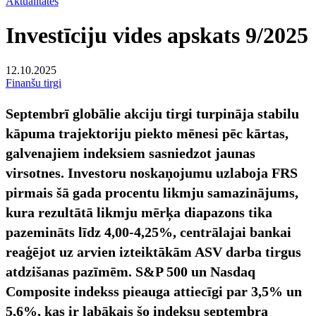
Aktualitātes
Investīciju vides apskats 9/2025
12.10.2025
Finanšu tirgi
Septembrī globālie akciju tirgi turpināja stabilu
kāpuma trajektoriju piekto mēnesi pēc kārtas,
galvenajiem indeksiem sasniedzot jaunas
virsotnes. Investoru noskaņojumu uzlaboja FRS
pirmais šā gada procentu likmju samazinājums,
kura rezultātā likmju mērķa diapazons tika
pazemināts līdz 4,00-4,25%, centrālajai bankai
reaģējot uz arvien izteiktākām ASV darba tirgus
atdzišanas pazīmēm. S&P 500 un Nasdaq
Composite indekss pieauga attiecīgi par 3,5% un
5,6%, kas ir labākais šo indeksu septembra