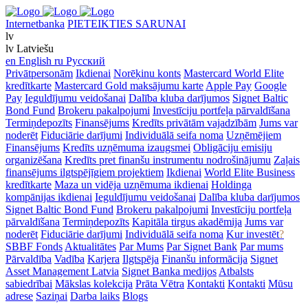
Internetbanka
PIETEIKTIES SARUNAI
lv
lv
Latviešu
en
English
ru
Русский
Privātpersonām
Ikdienai
Norēķinu konts
Mastercard World Elite
kredītkarte
Mastercard Gold maksājumu karte
Apple Pay
Google
Pay
Ieguldījumu veidošanai
Dalība kluba darījumos
Signet Baltic
Bond Fund
Brokeru pakalpojumi
Investīciju portfeļa pārvaldīšana
Termiņdepozīts
Finansējums
Kredīts privātām vajadzībām
Jums var
noderēt
Fiduciārie darījumi
Individuālā seifa noma
Uzņēmējiem
Finansējums
Kredīts uzņēmuma izaugsmei
Obligāciju emisiju
organizēšana
Kredīts pret finanšu instrumentu nodrošinājumu
Zaļais
finansējums ilgtspējīgiem projektiem
Ikdienai
World Elite Business
kredītkarte
Maza un vidēja uzņēmuma ikdienai
Holdinga
kompānijas ikdienai
Ieguldījumu veidošanai
Dalība kluba darījumos
Signet Baltic Bond Fund
Brokeru pakalpojumi
Investīciju portfeļa
pārvaldīšana
Termiņdepozīts
Kapitāla tirgus akadēmija
Jums var
noderēt
Fiduciārie darījumi
Individuālā seifa noma
Kur investēt
?
SBBF Fonds
Aktualitātes
Par Mums
Par Signet Bank
Par mums
Pārvaldība
Vadība
Karjera
Ilgtspēja
Finanšu informācija
Signet
Asset Management Latvia
Signet Banka medijos
Atbalsts
sabiedrībai
Mākslas kolekcija
Prāta Vētra
Kontakti
Kontakti
Mūsu
adrese
Saziņai
Darba laiks
Blogs