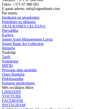
Fakss: +371 67 080 001
E-pasta adrese:
info@signetbank.com
Par mums
Ieteikumi un atsauksmes
Pieteikties uz tikšanos
TRAUKSMES CELŠANA
Pārvaldība
Karjera
Signet Asset Management Latvia
Signet Bank Art Collection
Ilgtspēja
Noderīgi
Tarifi
Noteikumi
MIFID
Personas datu apstrāde
Open Banking
Piekļūstamība
Partneru piedāvājumi
Mēs sociālajos tīklos
LINKEDIN
YOUTUBE
FACEBOOK
INSTAGRAM