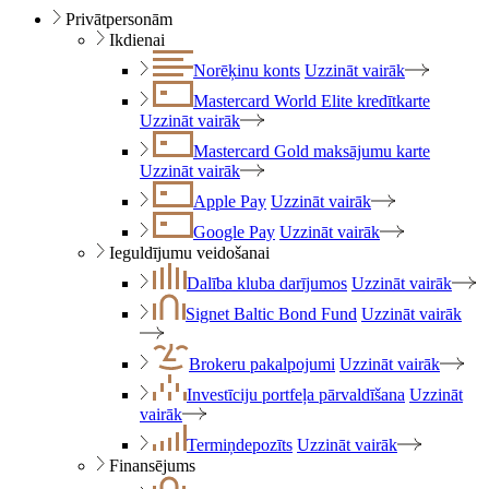
Privātpersonām
Ikdienai
Norēķinu konts
Uzzināt vairāk
Mastercard World Elite kredītkarte
Uzzināt vairāk
Mastercard Gold maksājumu karte
Uzzināt vairāk
Apple Pay
Uzzināt vairāk
Google Pay
Uzzināt vairāk
Ieguldījumu veidošanai
Dalība kluba darījumos
Uzzināt vairāk
Signet Baltic Bond Fund
Uzzināt vairāk
Brokeru pakalpojumi
Uzzināt vairāk
Investīciju portfeļa pārvaldīšana
Uzzināt
vairāk
Termiņdepozīts
Uzzināt vairāk
Finansējums