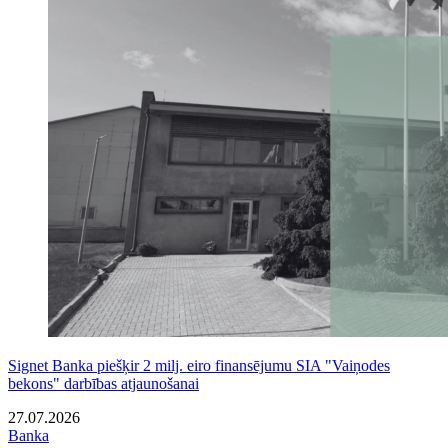
Signet Banka piešķir 2 milj. eiro finansējumu SIA "Vaiņodes
bekons" darbības atjaunošanai
27.07.2026
Banka