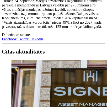
Tikmēr, 24. septembrī Vācijas aizsardzības uzņēmums Rheinmetall
parakstīja memorandu ar Latvijas valdību par 275 miljonu eiro
vērtas artilērijas munīcijas ražotnes izveidi, apliecinot Eiropas
aizsardzības uzņēmumu turpinātu paplašināšanos Baltijas valstīs.
Kopuzņēmums, kurā Rheinmetall pieder 51% kapitāldaļu un SIA
“Valsts aizsardzības korporācija” pieder 49%, sākot no 2027. gada
pavasara, ražos desmitiem tūkstošu 155 mm artilērijas lādiņu gadā.
Dalieties ar rakstu:
Facebook
Twitter
Linkedin
Citas aktualitātes