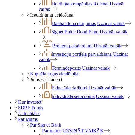
Holdinga kompānijas ikdienai
Uzzināt
vairāk
Ieguldījumu veidošanai
Dalība kluba darījumos
Uzzināt vairāk
Signet Baltic Bond Fund
Uzzināt vairāk
Brokeru pakalpojumi
Uzzināt vairāk
Investīciju portfeļa pārvaldīšana
Uzzināt
vairāk
Termiņdepozīts
Uzzināt vairāk
Kapitāla tirgus akadēmija
Jums var noderēt
Fiduciārie darījumi
Uzzināt vairāk
Individuālā seifa noma
Uzzināt vairāk
Kur investēt
?
SBBF Fonds
Aktualitātes
Par Mums
Par Signet Bank
Par mums
UZZINĀT VAIRĀK