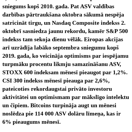
sniegums kopš 2010. gada. Pat ASV valdības
darbības pārtraukšana oktobra sākumā nespēja
satricināt tirgu, un Nasdaq Composite indekss 2.
oktobrī sasniedza jaunu rekordu, kamēr S&P 500
indekss tam sekoja dienu vēlāk.
Eiropas akcijas
arī uzrādīja labāko septembra sniegumu kopš
2019. gada, ko veicināja optimisms par iespējamu
turpmāku procentu likmju samazināšanu ASV,
STOXX 600 indeksam mēnesī pieaugot par 1,2%.
CSI 300 indekss mēnesī pieauga par 2,6%,
pateicoties rekordaugstai privāto investoru
aktivitātei un optimismam par mākslīgo intelektu
un čipiem. Bitcoins turpināja augt un mēnesi
noslēdza pie 114 000 ASV dolāru līmeņa, kas ir
6% pieaugums mēnesī.