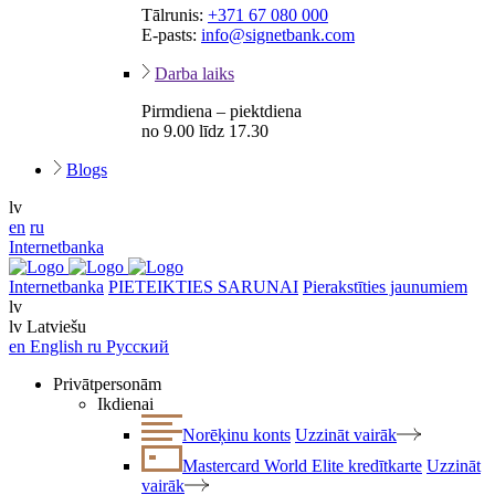
Tālrunis:
+371 67 080 000
E-pasts:
info@signetbank.com
Darba laiks
Pirmdiena – piektdiena
no 9.00 līdz 17.30
Blogs
lv
en
ru
Internetbanka
Internetbanka
PIETEIKTIES SARUNAI
Pierakstīties jaunumiem
lv
lv
Latviešu
en
English
ru
Русский
Privātpersonām
Ikdienai
Norēķinu konts
Uzzināt vairāk
Mastercard World Elite kredītkarte
Uzzināt
vairāk