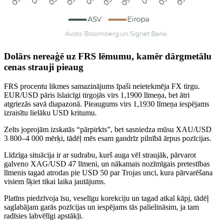
Dolārs nereaģē uz FRS lēmumu, kamēr dārgmetālu
cenas strauji pieaug
FRS procentu likmes samazinājums īpaši neietekmēja FX tirgu.
EUR/USD pāris īslaicīgi tirgojās virs 1,1900 līmeņa, bet ātri
atgriezās savā diapazonā. Pieaugums virs 1,1930 līmeņa iespējams
izraisītu lielāku USD kritumu.
Zelts joprojām izskatās “pārpirkts”, bet sasniedza mūsu XAU/USD
3 800–4 000 mērķi, tādēļ mēs esam gandrīz pilnībā ārpus pozīcijas.
Līdzīga situācija ir ar sudrabu, kurš auga vēl straujāk, pārvarot
galveno XAG/USD 47 līmeni, un nākamais nozīmīgais pretestības
līmenis tagad atrodas pie USD 50 par Trojas unci, kura pārvarēšana
visiem šķiet tikai laika jautājums.
Platīns piedzīvoja īsu, veselīgu korekciju un tagad atkal kāpj, tādēļ
saglabājam garās pozīcijas un iespējams tās palielināsim, ja tam
radīsies labvēlīgi apstākļi.