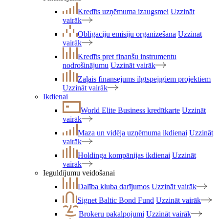
Kredīts uzņēmuma izaugsmei
Uzzināt
vairāk
Obligāciju emisiju organizēšana
Uzzināt
vairāk
Kredīts pret finanšu instrumentu
nodrošinājumu
Uzzināt vairāk
Zaļais finansējums ilgtspējīgiem projektiem
Uzzināt vairāk
Ikdienai
World Elite Business kredītkarte
Uzzināt
vairāk
Maza un vidēja uzņēmuma ikdienai
Uzzināt
vairāk
Holdinga kompānijas ikdienai
Uzzināt
vairāk
Ieguldījumu veidošanai
Dalība kluba darījumos
Uzzināt vairāk
Signet Baltic Bond Fund
Uzzināt vairāk
Brokeru pakalpojumi
Uzzināt vairāk