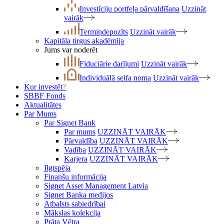
Investīciju portfeļa pārvaldīšana
Uzzināt
vairāk
Termiņdepozīts
Uzzināt vairāk
Kapitāla tirgus akadēmija
Jums var noderēt
Fiduciārie darījumi
Uzzināt vairāk
Individuālā seifa noma
Uzzināt vairāk
Kur investēt
?
SBBF Fonds
Aktualitātes
Par Mums
Par Signet Bank
Par mums
UZZINĀT VAIRĀK
Pārvaldība
UZZINĀT VAIRĀK
Vadība
UZZINĀT VAIRĀK
Karjera
UZZINĀT VAIRĀK
Ilgtspēja
Finanšu informācija
Signet Asset Management Latvia
Signet Banka medijos
Atbalsts sabiedrībai
Mākslas kolekcija
Prāta Vētra