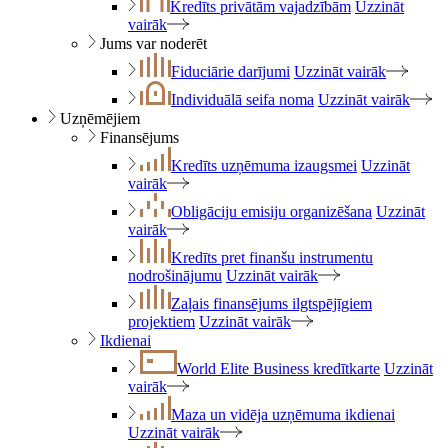
Kredīts privātām vajadzībām
Uzzināt
vairāk
Jums var noderēt
Fiduciārie darījumi
Uzzināt vairāk
Individuālā seifa noma
Uzzināt vairāk
Uzņēmējiem
Finansējums
Kredīts uzņēmuma izaugsmei
Uzzināt
vairāk
Obligāciju emisiju organizēšana
Uzzināt
vairāk
Kredīts pret finanšu instrumentu
nodrošinājumu
Uzzināt vairāk
Zaļais finansējums ilgtspējīgiem
projektiem
Uzzināt vairāk
Ikdienai
World Elite Business kredītkarte
Uzzināt
vairāk
Maza un vidēja uzņēmuma ikdienai
Uzzināt vairāk