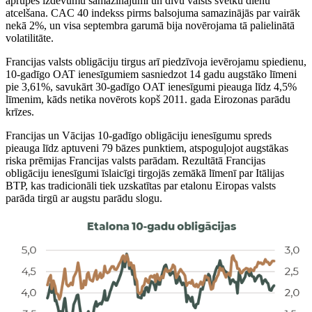
aprūpes izdevumu samazinājumi un divu valsts svētku dienu
atcelšana. CAC 40 indekss pirms balsojuma samazinājās par vairāk
nekā 2%, un visa septembra garumā bija novērojama tā palielinātā
volatilitāte.
Francijas valsts obligāciju tirgus arī piedzīvoja ievērojamu spiedienu,
10-gadīgo OAT ienesīgumiem sasniedzot 14 gadu augstāko līmeni
pie 3,61%, savukārt 30-gadīgo OAT ienesīgumi pieauga līdz 4,5%
līmenim, kāds netika novērots kopš 2011. gada Eirozonas parādu
krīzes.
Francijas un Vācijas 10-gadīgo obligāciju ienesīgumu spreds
pieauga līdz aptuveni 79 bāzes punktiem, atspoguļojot augstākas
riska prēmijas Francijas valsts parādam. Rezultātā Francijas
obligāciju ienesīgumi īslaicīgi tirgojās zemākā līmenī par Itālijas
BTP, kas tradicionāli tiek uzskatītas par etalonu Eiropas valsts
parāda tirgū ar augstu parādu slogu.