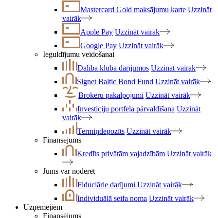
Mastercard Gold maksājumu karte
Uzzināt
vairāk
Apple Pay
Uzzināt vairāk
Google Pay
Uzzināt vairāk
Ieguldījumu veidošanai
Dalība kluba darījumos
Uzzināt vairāk
Signet Baltic Bond Fund
Uzzināt vairāk
Brokeru pakalpojumi
Uzzināt vairāk
Investīciju portfeļa pārvaldīšana
Uzzināt
vairāk
Termiņdepozīts
Uzzināt vairāk
Finansējums
Kredīts privātām vajadzībām
Uzzināt vairāk
Jums var noderēt
Fiduciārie darījumi
Uzzināt vairāk
Individuālā seifa noma
Uzzināt vairāk
Uzņēmējiem
Finansējums