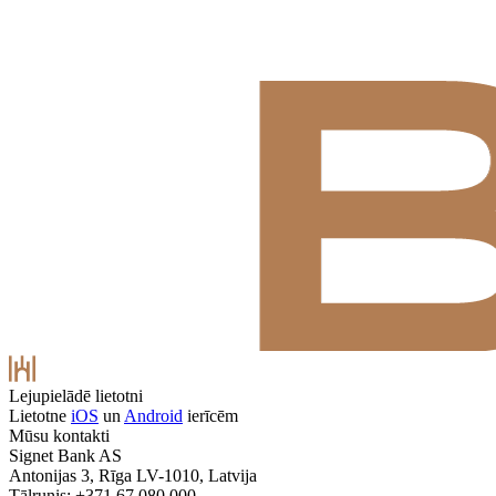
Lejupielādē lietotni
Lietotne
iOS
un
Android
ierīcēm
Mūsu kontakti
Signet Bank AS
Antonijas 3, Rīga LV-1010, Latvija
Tālrunis: +371 67 080 000