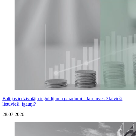
Baltijas iedzīvotāju ieguldījumu paradumi – kur investē latvieši,
lietuvieši, igauņi?
28.07.2026