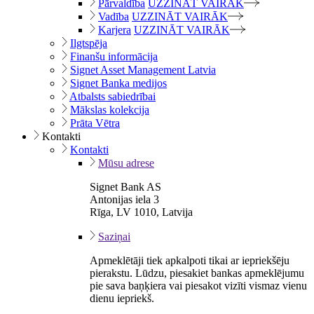
Pārvaldība
UZZINĀT VAIRĀK
Vadība
UZZINĀT VAIRĀK
Karjera
UZZINĀT VAIRĀK
Ilgtspēja
Finanšu informācija
Signet Asset Management Latvia
Signet Banka medijos
Atbalsts sabiedrībai
Mākslas kolekcija
Prāta Vētra
Kontakti
Kontakti
Mūsu adrese
Signet Bank AS
Antonijas iela 3
Rīga, LV 1010, Latvija
Saziņai
Apmeklētāji tiek apkalpoti tikai ar iepriekšēju
pierakstu. Lūdzu, piesakiet bankas apmeklējumu
pie sava baņķiera vai piesakot vizīti vismaz vienu
dienu iepriekš.