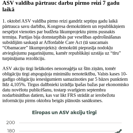
ASV valdība pārtrauc darbu pirmo reizi 7 gadu
laikā
1. oktobrī ASV valdība pirmo reizi gandrīz septiņu gadu laikā
pārtrauca savu darbību, Kongresa demokrātiem un republikāņiem
nespējot vienoties par budžeta likumprojektu pirms pusnakts
termiņa. Partijas bija domstarpībās par veselības apdrošināšanas
subsīdijām saskaņā ar Affordable Care Act (tā saucamais
“Obamacare” likumprojekts): demokrāti pieprasīja nodokļu
atvieglojumu pagarinājumu, kamēr republikāņi uzstāja uz “tīru”
turpinājuma rezolūciju.
ASV akciju tirgi lielākoties nenoreaģēja uz šīm ziņām, tomēr
obligāciju tirgi atspoguļoja minimālu nenoteiktību, Valsts kases 10-
gadīgo obligāciju ienesīgumiem samazinoties par 5 bāzes punktiem
līdz 4,105%. Tirgus dalībnieki izrādīja īpašas bažas par ekonomisko
datu novēlotu publicēšanu, tostarp svarīgiem septembra
nodarbinātības datiem, kas var likt FRS strādāt ar ierobežotu
informāciju pirms oktobra beigās plānotās sanāksmes.