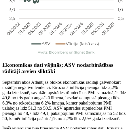
Ekonomikas dati vājinās; ASV nodarbinātības
rādītāji arvien sliktāki
Septembrī abos Atlantijas blokos ekonomikas rādītāji galvenokārt
uzrādīja negatīvu tendenci. Eirozonā inflācija pieauga līdz 2,2%
gada izteiksmē, savukārt apstrādes rūpniecības PMI samazinājās līdz
49,8 no trīs gadu augstākā līmeņa, bezdarbs augustā pieauga līdz
6,3% no rekordzemā 6,2% līmeņa, kamēr pakalpojumu PMI
uzlabojās līdz 51,3 no 50,5. ASV apstrādes rūpniecības PMI
pieauga no 48,7 līdz 49,1, pakalpojumu PMI samazinājās no 52 līdz
50, kamēr inflācija paātrinājās no 2,7% līdz 2,9% gada izteiksmē.
Īpaši ievērojami bija briesmīgie ASV nodarbinātības dati. Privātajā