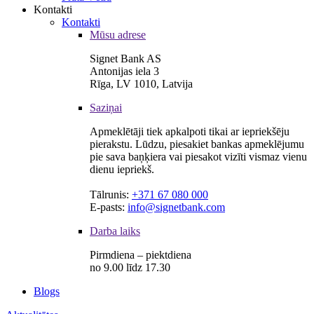
Kontakti
Kontakti
Mūsu adrese
Signet Bank AS
Antonijas iela 3
Rīga, LV 1010, Latvija
Saziņai
Apmeklētāji tiek apkalpoti tikai ar iepriekšēju
pierakstu. Lūdzu, piesakiet bankas apmeklējumu
pie sava baņķiera vai piesakot vizīti vismaz vienu
dienu iepriekš.
Tālrunis:
+371 67 080 000
E-pasts:
info@signetbank.com
Darba laiks
Pirmdiena – piektdiena
no 9.00 līdz 17.30
Blogs