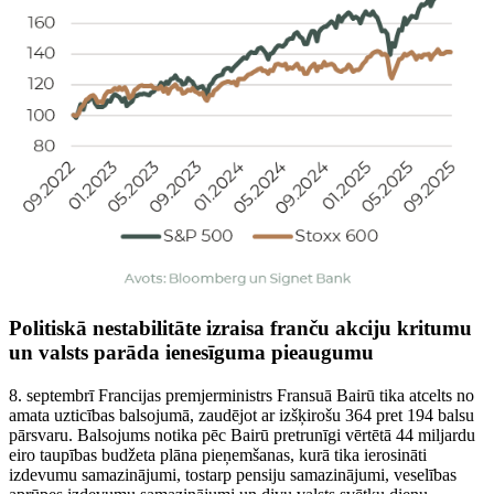
Politiskā nestabilitāte izraisa franču akciju kritumu
un valsts parāda ienesīguma pieaugumu
8. septembrī Francijas premjerministrs Fransuā Bairū tika atcelts no
amata uzticības balsojumā, zaudējot ar izšķirošu 364 pret 194 balsu
pārsvaru. Balsojums notika pēc Bairū pretrunīgi vērtētā 44 miljardu
eiro taupības budžeta plāna pieņemšanas, kurā tika ierosināti
izdevumu samazinājumi, tostarp pensiju samazinājumi, veselības