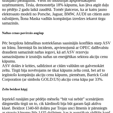
straujāko pieaugumu. Viens no industrijas apspriestākajiem
uzņēmumiem, Tesla, demonstrēja 18% kāpumu, kas ļāva atgūt daļu
no pēdējo 2 gadu laikā zaudētā. Tomēr jāatceras, ka ar katru jauno
elektroauto modeli no Porsche, Jaguar, BMW, AUDI un citiem auto
ražotājiem, Īlona Maska vadītās kompānijas izredzes iekarot tirgu
samazinās.
Naftas cenas pavirzās augšup
Pēc bezpilota lidmašīnas notriekšanas saasinājās konflikts starp ASV
un Irānu. Īstermiņā šis incidents, apvienojumā ar OPEC dalībvalstu
draudiem samazināt naftas ieguvi, kā arī ASV rezervju
samazinājumu ir izraisījis naftas un enerģētikas sektora akciju cenu
kāpumu.
ASV dolārs ir krities, salīdzinot ar citām valūtām un galvenokārt
zeltu. Tirgū bija novērojams ne tikai kāpums zelta cenā, bet arī to
iegūstošo kompāniju akciju cenu kāpums, piemēram, Barrick Gold
Corporation (ar simbolu GOLD:US) akciju cena kāpa par 33%.
Zelts beidzot kāpj
Iepriekš runājām par pēdējo mēnešu “būt vai nebūt” scenārijiem
dārgmetālu tirgū un to, cik kārdinoši bija būt garam šajā aktīvu
klasē. Beidzot 1340-60 dolāru par Trojas unci līmenis ir pārsniegts
ar strauju kāpumu līdz 1435 dolāriem, kas ir augstākais rādītājs kopš