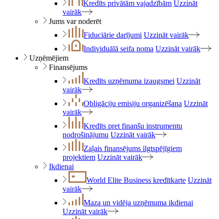
Kredīts privātām vajadzībām
Uzzināt
vairāk
Jums var noderēt
Fiduciārie darījumi
Uzzināt vairāk
Individuālā seifa noma
Uzzināt vairāk
Uzņēmējiem
Finansējums
Kredīts uzņēmuma izaugsmei
Uzzināt
vairāk
Obligāciju emisiju organizēšana
Uzzināt
vairāk
Kredīts pret finanšu instrumentu
nodrošinājumu
Uzzināt vairāk
Zaļais finansējums ilgtspējīgiem
projektiem
Uzzināt vairāk
Ikdienai
World Elite Business kredītkarte
Uzzināt
vairāk
Maza un vidēja uzņēmuma ikdienai
Uzzināt vairāk