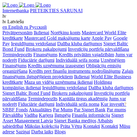
Internetbanka
PIETEIKTIES SARUNAI
lv
lv
Latviešu
en
English
ru
Русский
Privātpersonām
Ikdienai
Norēķinu konts
Mastercard World Elite
kredītkarte
Mastercard Gold maksājumu karte
Apple Pay
Google
Pay
Ieguldījumu veidošanai
Dalība kluba darījumos
Signet Baltic
Bond Fund
Brokeru pakalpojumi
Investīciju portfeļa pārvaldīšana
Termiņdepozīts
Finansējums
Kredīts privātām vajadzībām
Jums var
noderēt
Fiduciārie darījumi
Individuālā seifa noma
Uzņēmējiem
Finansējums
Kredīts uzņēmuma izaugsmei
Obligāciju emisiju
organizēšana
Kredīts pret finanšu instrumentu nodrošinājumu
Zaļais
finansējums ilgtspējīgiem projektiem
Ikdienai
World Elite Business
kredītkarte
Maza un vidēja uzņēmuma ikdienai
Holdinga
kompānijas ikdienai
Ieguldījumu veidošanai
Dalība kluba darījumos
Signet Baltic Bond Fund
Brokeru pakalpojumi
Investīciju portfeļa
pārvaldīšana
Termiņdepozīts
Kapitāla tirgus akadēmija
Jums var
noderēt
Fiduciārie darījumi
Individuālā seifa noma
Kur investēt
?
SBBF Fonds
Aktualitātes
Par Mums
Par Signet Bank
Par mums
Pārvaldība
Vadība
Karjera
Ilgtspēja
Finanšu informācija
Signet
Asset Management Latvia
Signet Banka medijos
Atbalsts
sabiedrībai
Mākslas kolekcija
Prāta Vētra
Kontakti
Kontakti
Mūsu
adrese
Saziņai
Darba laiks
Blogs