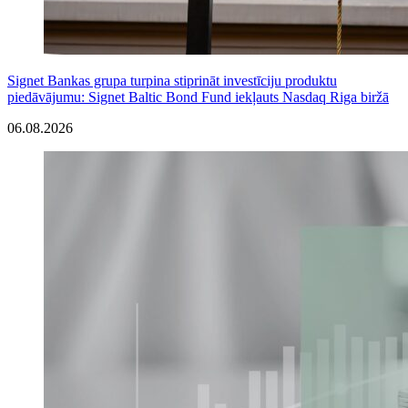
Signet Bankas grupa turpina stiprināt investīciju produktu
piedāvājumu: Signet Baltic Bond Fund iekļauts Nasdaq Riga biržā
06.08.2026