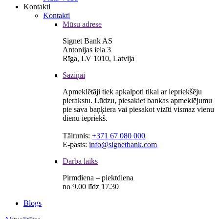
Kontakti
Kontakti
Mūsu adrese
Signet Bank AS
Antonijas iela 3
Rīga, LV 1010, Latvija
Saziņai
Apmeklētāji tiek apkalpoti tikai ar iepriekšēju
pierakstu. Lūdzu, piesakiet bankas apmeklējumu
pie sava baņķiera vai piesakot vizīti vismaz vienu
dienu iepriekš.
Tālrunis:
+371 67 080 000
E-pasts:
info@signetbank.com
Darba laiks
Pirmdiena – piektdiena
no 9.00 līdz 17.30
Blogs