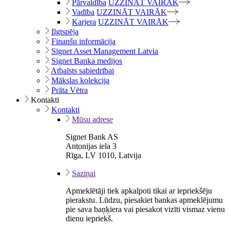
Pārvaldība
UZZINĀT VAIRĀK
Vadība
UZZINĀT VAIRĀK
Karjera
UZZINĀT VAIRĀK
Ilgtspēja
Finanšu informācija
Signet Asset Management Latvia
Signet Banka medijos
Atbalsts sabiedrībai
Mākslas kolekcija
Prāta Vētra
Kontakti
Kontakti
Mūsu adrese
Signet Bank AS
Antonijas iela 3
Rīga, LV 1010, Latvija
Saziņai
Apmeklētāji tiek apkalpoti tikai ar iepriekšēju
pierakstu. Lūdzu, piesakiet bankas apmeklējumu
pie sava baņķiera vai piesakot vizīti vismaz vienu
dienu iepriekš.