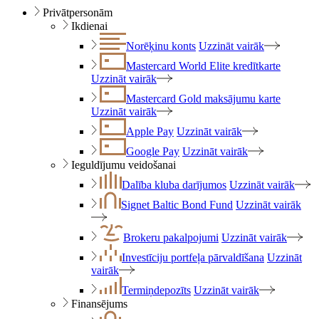
Privātpersonām
Ikdienai
Norēķinu konts
Uzzināt vairāk
Mastercard World Elite kredītkarte
Uzzināt vairāk
Mastercard Gold maksājumu karte
Uzzināt vairāk
Apple Pay
Uzzināt vairāk
Google Pay
Uzzināt vairāk
Ieguldījumu veidošanai
Dalība kluba darījumos
Uzzināt vairāk
Signet Baltic Bond Fund
Uzzināt vairāk
Brokeru pakalpojumi
Uzzināt vairāk
Investīciju portfeļa pārvaldīšana
Uzzināt
vairāk
Termiņdepozīts
Uzzināt vairāk
Finansējums