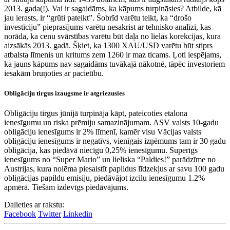
2013. gada(!). Vai ir sagaidāms, ka kāpums turpināsies? Atbilde, kā
jau ierasts, ir “grūti pateikt”. Šobrīd varētu teikt, ka “drošo
investīciju” pieprasījums varētu nesakrist ar tehnisko analīzi, kas
norāda, ka cenu svārstības varētu būt daļa no lielas korekcijas, kura
aizsākās 2013. gadā. Šķiet, ka 1300 XAU/USD varētu būt stiprs
atbalsta līmenis un kritums zem 1260 ir maz ticams. Ļoti iespējams,
ka jauns kāpums nav sagaidāms tuvākajā nākotnē, tāpēc investoriem
iesakām bruņoties ar pacietību.
Obligāciju tirgus izaugsme ir atgriezusies
Obligāciju tirgus jūnijā turpināja kāpt, pateicoties etalona
ienesīgumu un riska prēmiju samazinājumam. ASV valsts 10-gadu
obligāciju ienesīgums ir 2% līmenī, kamēr visu Vācijas valsts
obligāciju ienesīgums ir negatīvs, vienīgais izņēmums tam ir 30 gadu
obligācija, kas piedāvā niecīgu 0,25% ienesīgumu. Superīgs
ienesīgums no “Super Mario” un lieliska “Paldies!” parādzīme no
Austrijas, kura nolēma piesaistīt papildus līdzekļus ar savu 100 gadu
obligācijas papildu emisiju, piedāvājot izcilu ienesīgumu 1.2%
apmērā. Tiešām izdevīgs piedāvājums.
Dalieties ar rakstu:
Facebook
Twitter
Linkedin