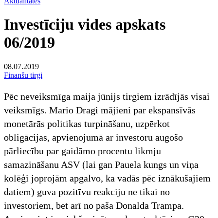
Aktualitātes
Investīciju vides apskats
06/2019
08.07.2019
Finanšu tirgi
Pēc neveiksmīga maija jūnijs tirgiem izrādījās visai
veiksmīgs. Mario Dragi mājieni par ekspansīvās
monetārās politikas turpināšanu, uzpērkot
obligācijas, apvienojumā ar investoru augošo
pārliecību par gaidāmo procentu likmju
samazināšanu ASV (lai gan Pauela kungs un viņa
kolēģi joprojām apgalvo, ka vadās pēc iznākušajiem
datiem) guva pozitīvu reakciju ne tikai no
investoriem, bet arī no paša Donalda Trampa.