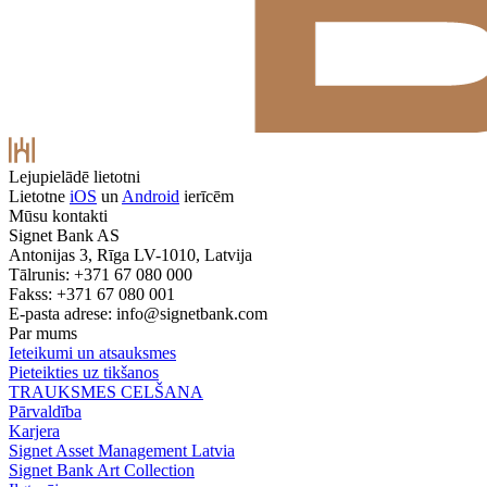
Lejupielādē lietotni
Lietotne
iOS
un
Android
ierīcēm
Mūsu kontakti
Signet Bank AS
Antonijas 3, Rīga LV-1010, Latvija
Tālrunis: +371 67 080 000
Fakss: +371 67 080 001
E-pasta adrese:
info@signetbank.com
Par mums
Ieteikumi un atsauksmes
Pieteikties uz tikšanos
TRAUKSMES CELŠANA
Pārvaldība
Karjera
Signet Asset Management Latvia
Signet Bank Art Collection