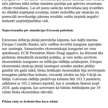
taču pārrunu laikā nebija manāmu pazīmju par galveno nesaskaņu
cēloņu risināšanu. Lai arī jaunu sankciju neieviešana ļauj izvairīties
no sliktākā iespējamā scenārija, tomēr nedrošība par situāciju un
potenciāli neveiksmīgs pārrunu rezultāts varētu turpināt negatīvi
ietekmēt uzņēmējdarbības vidi.
Nepieciešamība pēc stimulācijas Eirozonā palielinās
Eirozonas inflācija jūnijā pieredzēja kāpumu, kas daļēji mierina
Eiropas Centrālo Banku, taču vadības iecerētā izaugsme joprojām
nav sasniegta. Samazinoties ekonomiskajai izaugsmei un cenu
spiedienam, ECB Prezidents Mario Dragi apgalvo, ka drīzumā tiks
pielietota stimulējošā monetārā politika, ja vien netiks novērots
ekonomiskās izaugsmes un inflācijas rādītāju uzlabojums. Eiropas
ekonomiskā situācija jūnijā sasniegusi zemāko punktu pēdējo
gandrīz trīs gadu laikā, bloka lielākajās ekonomikās bija novērojams
ieraugāms pārliecības kritums, visvairāk izteikts tas bija Vācijā un
Itālijā. Galvenais rādītājs piedzīvoja kritumu līdz 103.3 punktiem,
salīdzinot ar 105.2 mēnesi iepriekš, kas ir zemākais līmenis kopš
2016. gada augusta, kas uztverams kā būtisks brīdinājums par 19
valstu bloka ekonomikas stāvokli.
Pekina cīnās ar tirdzniecības kara sekām