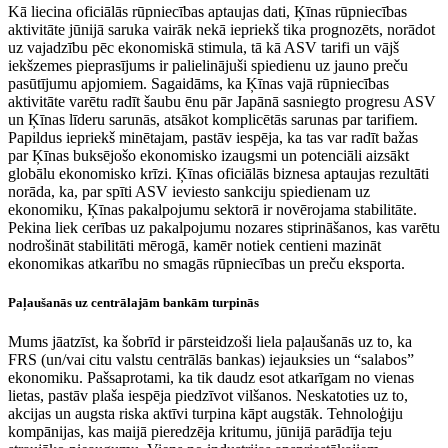
Kā liecina oficiālās rūpniecības aptaujas dati, Ķīnas rūpniecības
aktivitāte jūnijā saruka vairāk nekā iepriekš tika prognozēts, norādot
uz vajadzību pēc ekonomiskā stimula, tā kā ASV tarifi un vājš
iekšzemes pieprasījums ir palielinājuši spiedienu uz jauno preču
pasūtījumu apjomiem. Sagaidāms, ka Ķīnas vajā rūpniecības
aktivitāte varētu radīt šaubu ēnu pār Japānā sasniegto progresu ASV
un Ķīnas līderu sarunās, atsākot komplicētās sarunas par tarifiem.
Papildus iepriekš minētajam, pastāv iespēja, ka tas var radīt bažas
par Ķīnas buksējošo ekonomisko izaugsmi un potenciāli aizsākt
globālu ekonomisko krīzi. Ķīnas oficiālās biznesa aptaujas rezultāti
norāda, ka, par spīti ASV ieviesto sankciju spiedienam uz
ekonomiku, Ķīnas pakalpojumu sektorā ir novērojama stabilitāte.
Pekina liek cerības uz pakalpojumu nozares stiprināšanos, kas varētu
nodrošināt stabilitāti mērogā, kamēr notiek centieni mazināt
ekonomikas atkarību no smagās rūpniecības un preču eksporta.
Paļaušanās uz centrālajām bankām turpinās
Mums jāatzīst, ka šobrīd ir pārsteidzoši liela paļaušanās uz to, ka
FRS (un/vai citu valstu centrālās bankas) iejauksies un “salabos”
ekonomiku. Pašsaprotami, ka tik daudz esot atkarīgam no vienas
lietas, pastāv plaša iespēja piedzīvot vilšanos. Neskatoties uz to,
akcijas un augsta riska aktīvi turpina kāpt augstāk. Tehnoloģiju
kompānijas, kas maijā pieredzēja kritumu, jūnijā parādīja teju