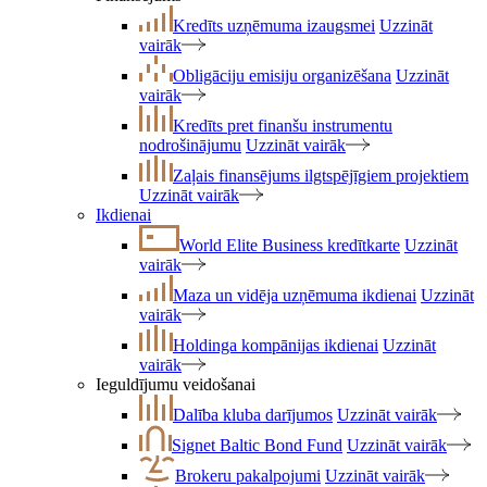
Kredīts uzņēmuma izaugsmei
Uzzināt
vairāk
Obligāciju emisiju organizēšana
Uzzināt
vairāk
Kredīts pret finanšu instrumentu
nodrošinājumu
Uzzināt vairāk
Zaļais finansējums ilgtspējīgiem projektiem
Uzzināt vairāk
Ikdienai
World Elite Business kredītkarte
Uzzināt
vairāk
Maza un vidēja uzņēmuma ikdienai
Uzzināt
vairāk
Holdinga kompānijas ikdienai
Uzzināt
vairāk
Ieguldījumu veidošanai
Dalība kluba darījumos
Uzzināt vairāk
Signet Baltic Bond Fund
Uzzināt vairāk
Brokeru pakalpojumi
Uzzināt vairāk