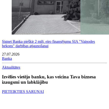
Signet Banka piešķir 2 milj. eiro finansējumu SIA "Vaiņodes
bekons" darbības atjaunošanai
27.07.2026
Banka
Aktualitātes
Izvēlies vietējo banku, kas veicina Tava biznesa
izaugsmi un labklājību
PIETEIKTIES SARUNAI