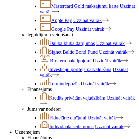
Mastercard Gold maksājumu karte
Uzzināt
vairāk
Apple Pay
Uzzināt vairāk
Google Pay
Uzzināt vairāk
Ieguldījumu veidošanai
Dalība kluba darījumos
Uzzināt vairāk
Signet Baltic Bond Fund
Uzzināt vairāk
Brokeru pakalpojumi
Uzzināt vairāk
Investīciju portfeļa pārvaldīšana
Uzzināt
vairāk
Termiņdepozīts
Uzzināt vairāk
Finansējums
Kredīts privātām vajadzībām
Uzzināt vairāk
Jums var noderēt
Fiduciārie darījumi
Uzzināt vairāk
Individuālā seifa noma
Uzzināt vairāk
Uzņēmējiem
Finansējums