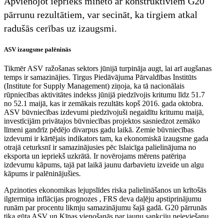
Apvienojot iepriekš minēto ar konstruktīviem G20
pārrunu rezultātiem, var secināt, ka tirgiem atkal
radušās cerības uz izaugsmi.
ASV izaugsme palēninās
Tikmēr ASV ražošanas sektors jūnijā turpināja augt, lai arī augšanas
temps ir samazinājies. Tirgus Piedāvājuma Pārvaldības Institūts
(Institute for Supply Management) ziņoja, ka tā nacionālais
rūpniecības aktivitātes indekss jūnijā piedzīvojis kritumu līdz 51.7
no 52.1 maijā, kas ir zemākais rezultāts kopš 2016. gada oktobra.
ASV būvniecības izdevumi piedzīvojuši negaidītu kritumu maijā,
investīcijām privātajos būvniecības projektos sasniedzot zemāko
līmeni gandrīz pēdējo divarpus gadu laikā. Zemie būvniecības
izdevumi ir kārtējais indikators tam, ka ekonomiskā izaugsme gada
otrajā ceturksnī ir samazinājusies pēc īslaicīga palielinājuma no
eksporta un iepriekš uzkrātā. Ir novērojams mērens patēriņa
izdevumu kāpums, tajā pat laikā jaunu darbavietu izveide un algu
kāpums ir palēninājušies.
Apzinoties ekonomikas lejupslīdes riska palielināšanos un krītošās
ilgtermiņa inflācijas prognozes , FRS deva daļēju apstiprinājumu
runām par procentu likmju samazinājumu šajā gadā. G20 pārrunās
tika gūta ASV un Ķīnas vienošanās par jaunu sankciju neieviešanu,