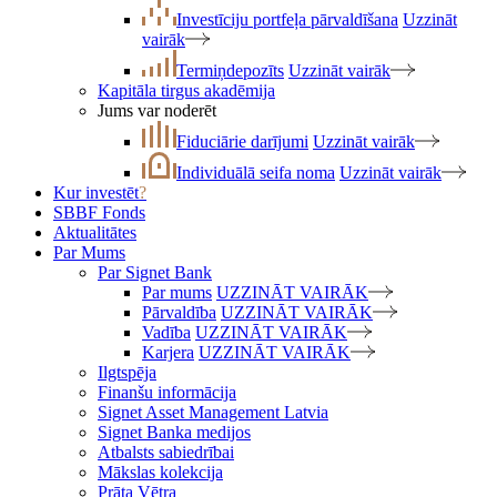
Investīciju portfeļa pārvaldīšana
Uzzināt
vairāk
Termiņdepozīts
Uzzināt vairāk
Kapitāla tirgus akadēmija
Jums var noderēt
Fiduciārie darījumi
Uzzināt vairāk
Individuālā seifa noma
Uzzināt vairāk
Kur investēt
?
SBBF Fonds
Aktualitātes
Par Mums
Par Signet Bank
Par mums
UZZINĀT VAIRĀK
Pārvaldība
UZZINĀT VAIRĀK
Vadība
UZZINĀT VAIRĀK
Karjera
UZZINĀT VAIRĀK
Ilgtspēja
Finanšu informācija
Signet Asset Management Latvia
Signet Banka medijos
Atbalsts sabiedrībai
Mākslas kolekcija
Prāta Vētra