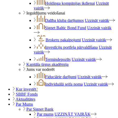
Holdinga kompānijas ikdienai
Uzzināt
vairāk
Ieguldījumu veidošanai
Dalība kluba darījumos
Uzzināt vairāk
Signet Baltic Bond Fund
Uzzināt vairāk
Brokeru pakalpojumi
Uzzināt vairāk
Investīciju portfeļa pārvaldīšana
Uzzināt
vairāk
Termiņdepozīts
Uzzināt vairāk
Kapitāla tirgus akadēmija
Jums var noderēt
Fiduciārie darījumi
Uzzināt vairāk
Individuālā seifa noma
Uzzināt vairāk
Kur investēt
?
SBBF Fonds
Aktualitātes
Par Mums
Par Signet Bank
Par mums
UZZINĀT VAIRĀK