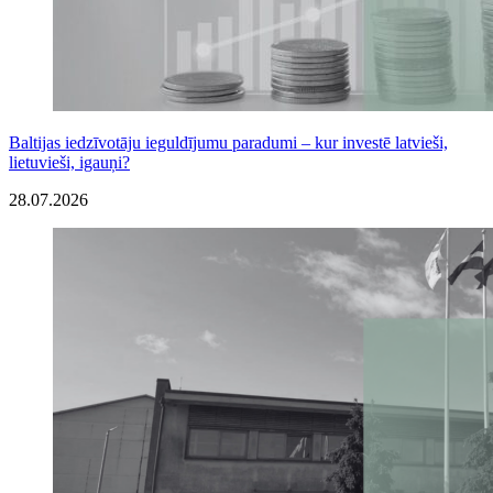
Baltijas iedzīvotāju ieguldījumu paradumi – kur investē latvieši,
lietuvieši, igauņi?
28.07.2026