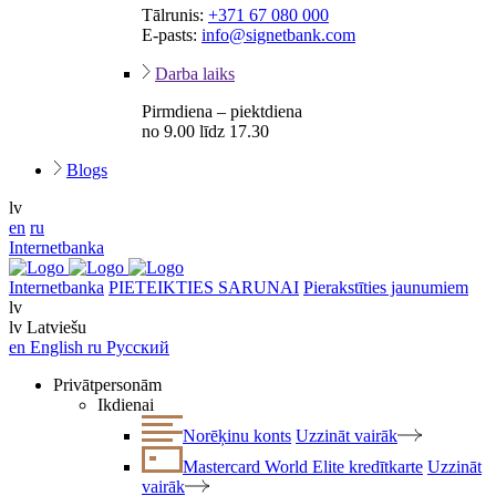
Tālrunis:
+371 67 080 000
E-pasts:
info@signetbank.com
Darba laiks
Pirmdiena – piektdiena
no 9.00 līdz 17.30
Blogs
lv
en
ru
Internetbanka
Internetbanka
PIETEIKTIES SARUNAI
Pierakstīties jaunumiem
lv
lv
Latviešu
en
English
ru
Русский
Privātpersonām
Ikdienai
Norēķinu konts
Uzzināt vairāk
Mastercard World Elite kredītkarte
Uzzināt
vairāk