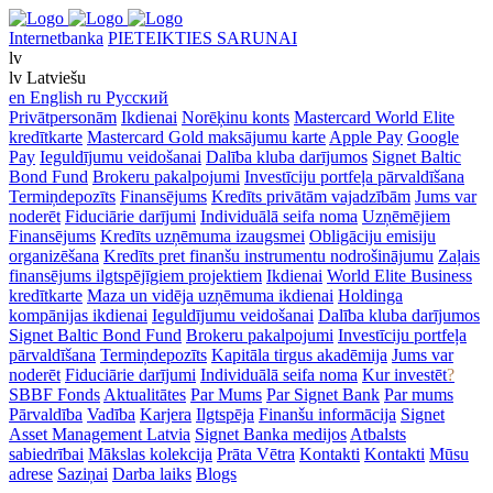
Internetbanka
PIETEIKTIES SARUNAI
lv
lv
Latviešu
en
English
ru
Русский
Privātpersonām
Ikdienai
Norēķinu konts
Mastercard World Elite
kredītkarte
Mastercard Gold maksājumu karte
Apple Pay
Google
Pay
Ieguldījumu veidošanai
Dalība kluba darījumos
Signet Baltic
Bond Fund
Brokeru pakalpojumi
Investīciju portfeļa pārvaldīšana
Termiņdepozīts
Finansējums
Kredīts privātām vajadzībām
Jums var
noderēt
Fiduciārie darījumi
Individuālā seifa noma
Uzņēmējiem
Finansējums
Kredīts uzņēmuma izaugsmei
Obligāciju emisiju
organizēšana
Kredīts pret finanšu instrumentu nodrošinājumu
Zaļais
finansējums ilgtspējīgiem projektiem
Ikdienai
World Elite Business
kredītkarte
Maza un vidēja uzņēmuma ikdienai
Holdinga
kompānijas ikdienai
Ieguldījumu veidošanai
Dalība kluba darījumos
Signet Baltic Bond Fund
Brokeru pakalpojumi
Investīciju portfeļa
pārvaldīšana
Termiņdepozīts
Kapitāla tirgus akadēmija
Jums var
noderēt
Fiduciārie darījumi
Individuālā seifa noma
Kur investēt
?
SBBF Fonds
Aktualitātes
Par Mums
Par Signet Bank
Par mums
Pārvaldība
Vadība
Karjera
Ilgtspēja
Finanšu informācija
Signet
Asset Management Latvia
Signet Banka medijos
Atbalsts
sabiedrībai
Mākslas kolekcija
Prāta Vētra
Kontakti
Kontakti
Mūsu
adrese
Saziņai
Darba laiks
Blogs