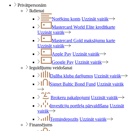
Privātpersonām
Ikdienai
Norēķinu konts
Uzzināt vairāk
Mastercard World Elite kredītkarte
Uzzināt vairāk
Mastercard Gold maksājumu karte
Uzzināt vairāk
Apple Pay
Uzzināt vairāk
Google Pay
Uzzināt vairāk
Ieguldījumu veidošanai
Dalība kluba darījumos
Uzzināt vairāk
Signet Baltic Bond Fund
Uzzināt vairāk
Brokeru pakalpojumi
Uzzināt vairāk
Investīciju portfeļa pārvaldīšana
Uzzināt
vairāk
Termiņdepozīts
Uzzināt vairāk
Finansējums