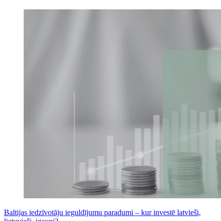
Baltijas iedzīvotāju ieguldījumu paradumi – kur investē latvieši,