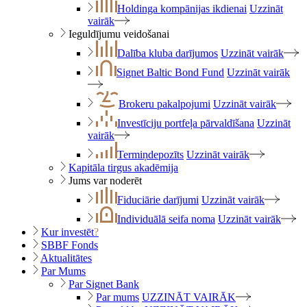
Holdinga kompānijas ikdienai
Uzzināt
vairāk
Ieguldījumu veidošanai
Dalība kluba darījumos
Uzzināt vairāk
Signet Baltic Bond Fund
Uzzināt vairāk
Brokeru pakalpojumi
Uzzināt vairāk
Investīciju portfeļa pārvaldīšana
Uzzināt
vairāk
Termiņdepozīts
Uzzināt vairāk
Kapitāla tirgus akadēmija
Jums var noderēt
Fiduciārie darījumi
Uzzināt vairāk
Individuālā seifa noma
Uzzināt vairāk
Kur investēt
?
SBBF Fonds
Aktualitātes
Par Mums
Par Signet Bank
Par mums
UZZINĀT VAIRĀK