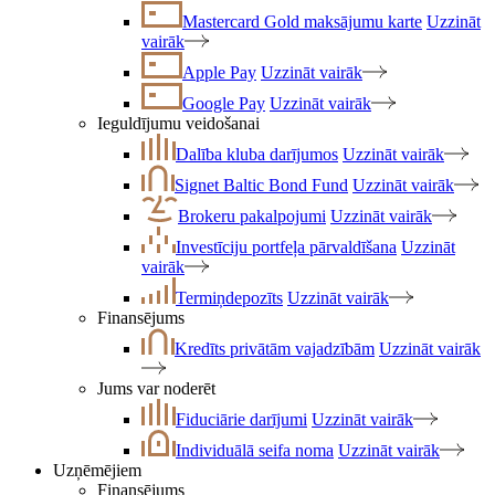
Mastercard Gold maksājumu karte
Uzzināt
vairāk
Apple Pay
Uzzināt vairāk
Google Pay
Uzzināt vairāk
Ieguldījumu veidošanai
Dalība kluba darījumos
Uzzināt vairāk
Signet Baltic Bond Fund
Uzzināt vairāk
Brokeru pakalpojumi
Uzzināt vairāk
Investīciju portfeļa pārvaldīšana
Uzzināt
vairāk
Termiņdepozīts
Uzzināt vairāk
Finansējums
Kredīts privātām vajadzībām
Uzzināt vairāk
Jums var noderēt
Fiduciārie darījumi
Uzzināt vairāk
Individuālā seifa noma
Uzzināt vairāk
Uzņēmējiem
Finansējums