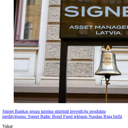
Signet Bankas grupa turpina stiprināt investīciju produktu
piedāvājumu: Signet Baltic Bond Fund iekļauts Nasdaq Riga biržā
Vakar