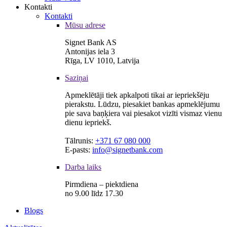
Kontakti
Kontakti
Mūsu adrese
Signet Bank AS
Antonijas iela 3
Rīga, LV 1010, Latvija
Saziņai
Apmeklētāji tiek apkalpoti tikai ar iepriekšēju
pierakstu. Lūdzu, piesakiet bankas apmeklējumu
pie sava baņķiera vai piesakot vizīti vismaz vienu
dienu iepriekš.
Tālrunis:
+371 67 080 000
E-pasts:
info@signetbank.com
Darba laiks
Pirmdiena – piektdiena
no 9.00 līdz 17.30
Blogs