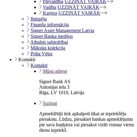
Pārvaldība
UZZINĀT VAIRĀK
Vadība
UZZINĀT VAIRĀK
Karjera
UZZINĀT VAIRĀK
Ilgtspēja
Finanšu informācija
Signet Asset Management Latvia
Signet Banka medijos
Atbalsts sabiedrībai
Mākslas kolekcija
Prāta Vētra
Kontakti
Kontakti
Mūsu adrese
Signet Bank AS
Antonijas iela 3
Rīga, LV 1010, Latvija
Saziņai
Apmeklētāji tiek apkalpoti tikai ar iepriekšēju
pierakstu. Lūdzu, piesakiet bankas apmeklējumu
pie sava baņķiera vai piesakot vizīti vismaz vienu
dienu iepriekš.