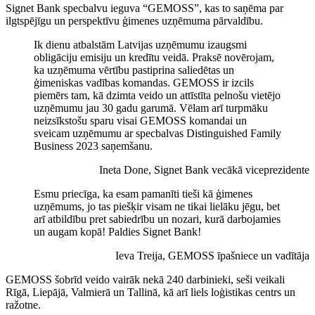
Signet Bank specbalvu ieguva “GEMOSS”, kas to saņēma par
ilgtspējīgu un perspektīvu ģimenes uzņēmuma pārvaldību.
Ik dienu atbalstām Latvijas uzņēmumu izaugsmi
obligāciju emisiju un kredītu veidā. Praksē novērojam,
ka uzņēmuma vērtību pastiprina saliedētas un
ģimeniskas vadības komandas. GEMOSS ir izcils
piemērs tam, kā dzimta veido un attīstīta pelnošu vietējo
uzņēmumu jau 30 gadu garumā. Vēlam arī turpmāku
neizsīkstošu sparu visai GEMOSS komandai un
sveicam uzņēmumu ar specbalvas Distinguished Family
Business 2023 saņemšanu.
Ineta Done, Signet Bank vecākā viceprezidente
Esmu priecīga, ka esam pamanīti tieši kā ģimenes
uzņēmums, jo tas piešķir visam ne tikai lielāku jēgu, bet
arī atbildību pret sabiedrību un nozari, kurā darbojamies
un augam kopā! Paldies Signet Bank!
Ieva Treija, GEMOSS īpašniece un vadītāja
GEMOSS šobrīd veido vairāk nekā 240 darbinieki, seši veikali
Rīgā, Liepājā, Valmierā un Tallinā, kā arī liels loģistikas centrs un
ražotne.