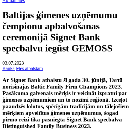
Aktualitātes
Baltijas ģimenes uzņēmumu
čempionu apbalvošanas
ceremonijā Signet Bank
specbalvu iegūst GEMOSS
03.07.2023
Banka
Mēs atbalstām
Ar Signet Bank atbalstu šī gada 30. jūnijā, Tartū
norisinājās Baltic Family Firm Champions 2023.
Pasākuma galvenais mērķis ir veicināt izpratni par
ģimenes uzņēmumiem un to nozīmi reģionā. Izceļot
paaudzēs lolotus, spēcīgām tradīcijām un tālejošiem
mērķiem apveltītus ģimenes uzņēmumus, šogad
pirmo reizi tika pasniegta Signet Bank specbalva
Distinguished Family Business 2023.