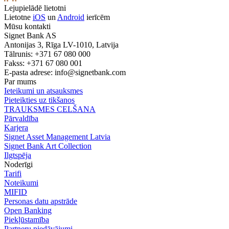
Lejupielādē lietotni
Lietotne
iOS
un
Android
ierīcēm
Mūsu kontakti
Signet Bank AS
Antonijas 3, Rīga LV-1010, Latvija
Tālrunis: +371 67 080 000
Fakss: +371 67 080 001
E-pasta adrese:
info@signetbank.com
Par mums
Ieteikumi un atsauksmes
Pieteikties uz tikšanos
TRAUKSMES CELŠANA
Pārvaldība
Karjera
Signet Asset Management Latvia
Signet Bank Art Collection
Ilgtspēja
Noderīgi
Tarifi
Noteikumi
MIFID
Personas datu apstrāde
Open Banking
Piekļūstamība
Partneru piedāvājumi