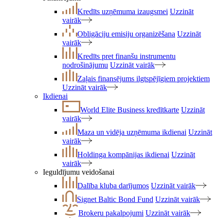
Kredīts uzņēmuma izaugsmei
Uzzināt
vairāk
Obligāciju emisiju organizēšana
Uzzināt
vairāk
Kredīts pret finanšu instrumentu
nodrošinājumu
Uzzināt vairāk
Zaļais finansējums ilgtspējīgiem projektiem
Uzzināt vairāk
Ikdienai
World Elite Business kredītkarte
Uzzināt
vairāk
Maza un vidēja uzņēmuma ikdienai
Uzzināt
vairāk
Holdinga kompānijas ikdienai
Uzzināt
vairāk
Ieguldījumu veidošanai
Dalība kluba darījumos
Uzzināt vairāk
Signet Baltic Bond Fund
Uzzināt vairāk
Brokeru pakalpojumi
Uzzināt vairāk