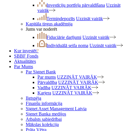
Investīciju portfeļa pārvaldīšana
Uzzināt
vairāk
Termiņdepozīts
Uzzināt vairāk
Kapitāla tirgus akadēmija
Jums var noderēt
Fiduciārie darījumi
Uzzināt vairāk
Individuālā seifa noma
Uzzināt vairāk
Kur investēt
?
SBBF Fonds
Aktualitātes
Par Mums
Par Signet Bank
Par mums
UZZINĀT VAIRĀK
Pārvaldība
UZZINĀT VAIRĀK
Vadība
UZZINĀT VAIRĀK
Karjera
UZZINĀT VAIRĀK
Ilgtspēja
Finanšu informācija
Signet Asset Management Latvia
Signet Banka medijos
Atbalsts sabiedrībai
Mākslas kolekcija
Prāta Vētra