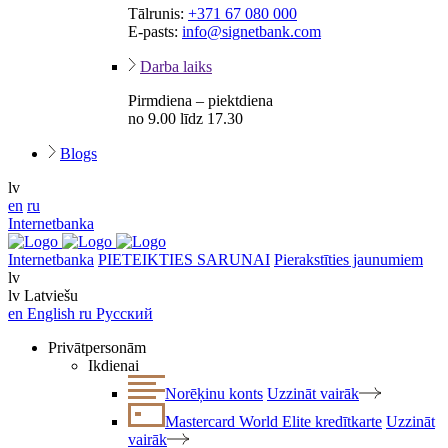
Tālrunis:
+371 67 080 000
E-pasts:
info@signetbank.com
Darba laiks
Pirmdiena – piektdiena
no 9.00 līdz 17.30
Blogs
lv
en
ru
Internetbanka
Internetbanka
PIETEIKTIES SARUNAI
Pierakstīties jaunumiem
lv
lv
Latviešu
en
English
ru
Русский
Privātpersonām
Ikdienai
Norēķinu konts
Uzzināt vairāk
Mastercard World Elite kredītkarte
Uzzināt
vairāk