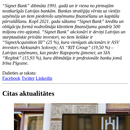
“Signet Bank” dibināta 1991. gadā un ir viena no pirmajām
neatkarīgās Latvijas bankām. Bankas stratēģija vērsta uz vietējo
uzņēmēju un tiem piederošo uzņēmumu finansēšanu un kapitāla
pārvaldīšanu. Kopš 2021. gada sākuma “Signet Bank” kredītu un
obligāciju formā nodrošināja klientiem finansējumu gandrīz 500
miljonu eiro apjomā. “Signet Bank” akcionāri ir deviņi Latvijas un
starptautiskie privātie investori, no tiem lielākie ir
“SignetAcquisition III” (25 %), kura vienīgais akcionārs ir ASV
investors Aleksandrs Solovejs; AS “RIT Group” (19,50 %) –
Latvijas uzņēmums, kas pieder Rapoportu ģimenei, un SIA
“Reglink” (15,93 %), kura dibinātāja ir profesionāle banku jomā
Irīna Pīgozne.
Dalieties ar rakstu:
Facebook
Twitter
Linkedin
Citas aktualitātes