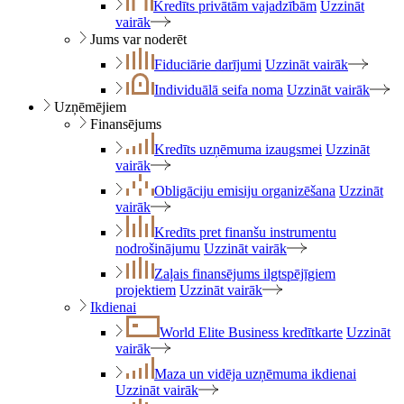
Kredīts privātām vajadzībām
Uzzināt
vairāk
Jums var noderēt
Fiduciārie darījumi
Uzzināt vairāk
Individuālā seifa noma
Uzzināt vairāk
Uzņēmējiem
Finansējums
Kredīts uzņēmuma izaugsmei
Uzzināt
vairāk
Obligāciju emisiju organizēšana
Uzzināt
vairāk
Kredīts pret finanšu instrumentu
nodrošinājumu
Uzzināt vairāk
Zaļais finansējums ilgtspējīgiem
projektiem
Uzzināt vairāk
Ikdienai
World Elite Business kredītkarte
Uzzināt
vairāk
Maza un vidēja uzņēmuma ikdienai
Uzzināt vairāk