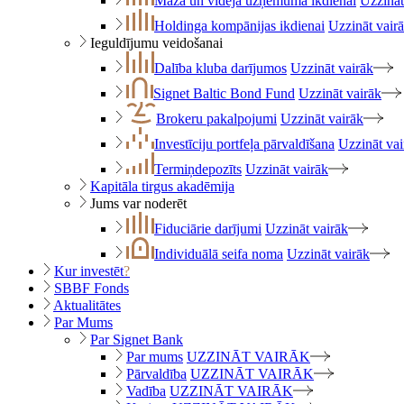
Maza un vidēja uzņēmuma ikdienai
Uzzināt
Holdinga kompānijas ikdienai
Uzzināt vair
Ieguldījumu veidošanai
Dalība kluba darījumos
Uzzināt vairāk
Signet Baltic Bond Fund
Uzzināt vairāk
Brokeru pakalpojumi
Uzzināt vairāk
Investīciju portfeļa pārvaldīšana
Uzzināt vai
Termiņdepozīts
Uzzināt vairāk
Kapitāla tirgus akadēmija
Jums var noderēt
Fiduciārie darījumi
Uzzināt vairāk
Individuālā seifa noma
Uzzināt vairāk
Kur investēt
?
SBBF Fonds
Aktualitātes
Par Mums
Par Signet Bank
Par mums
UZZINĀT VAIRĀK
Pārvaldība
UZZINĀT VAIRĀK
Vadība
UZZINĀT VAIRĀK