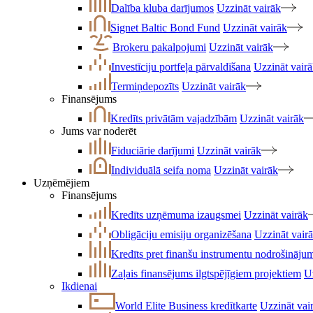
Dalība kluba darījumos
Uzzināt vairāk
Signet Baltic Bond Fund
Uzzināt vairāk
Brokeru pakalpojumi
Uzzināt vairāk
Investīciju portfeļa pārvaldīšana
Uzzināt vair
Termiņdepozīts
Uzzināt vairāk
Finansējums
Kredīts privātām vajadzībām
Uzzināt vairāk
Jums var noderēt
Fiduciārie darījumi
Uzzināt vairāk
Individuālā seifa noma
Uzzināt vairāk
Uzņēmējiem
Finansējums
Kredīts uzņēmuma izaugsmei
Uzzināt vairāk
Obligāciju emisiju organizēšana
Uzzināt vair
Kredīts pret finanšu instrumentu nodrošināju
Zaļais finansējums ilgtspējīgiem projektiem
U
Ikdienai
World Elite Business kredītkarte
Uzzināt vai