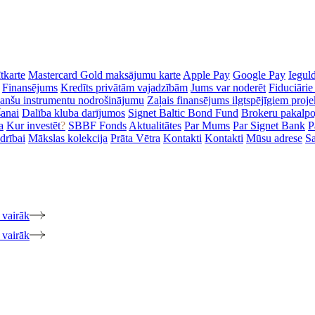
tkarte
Mastercard Gold maksājumu karte
Apple Pay
Google Pay
Iegul
Finansējums
Kredīts privātām vajadzībām
Jums var noderēt
Fiduciārie
inanšu instrumentu nodrošinājumu
Zaļais finansējums ilgtspējīgiem proj
šanai
Dalība kluba darījumos
Signet Baltic Bond Fund
Brokeru pakalp
a
Kur investēt
?
SBBF Fonds
Aktualitātes
Par Mums
Par Signet Bank
P
drībai
Mākslas kolekcija
Prāta Vētra
Kontakti
Kontakti
Mūsu adrese
Sa
 vairāk
 vairāk