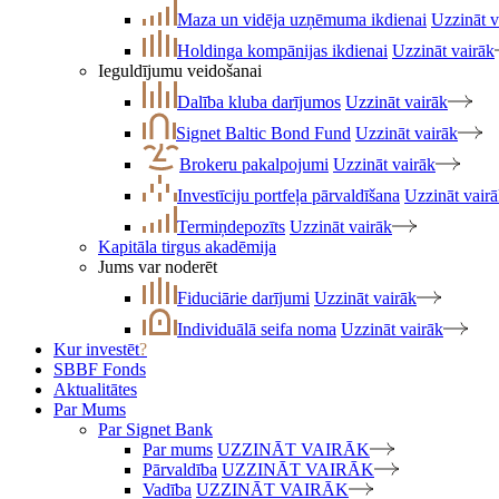
Maza un vidēja uzņēmuma ikdienai
Uzzināt v
Holdinga kompānijas ikdienai
Uzzināt vairāk
Ieguldījumu veidošanai
Dalība kluba darījumos
Uzzināt vairāk
Signet Baltic Bond Fund
Uzzināt vairāk
Brokeru pakalpojumi
Uzzināt vairāk
Investīciju portfeļa pārvaldīšana
Uzzināt vair
Termiņdepozīts
Uzzināt vairāk
Kapitāla tirgus akadēmija
Jums var noderēt
Fiduciārie darījumi
Uzzināt vairāk
Individuālā seifa noma
Uzzināt vairāk
Kur investēt
?
SBBF Fonds
Aktualitātes
Par Mums
Par Signet Bank
Par mums
UZZINĀT VAIRĀK
Pārvaldība
UZZINĀT VAIRĀK
Vadība
UZZINĀT VAIRĀK