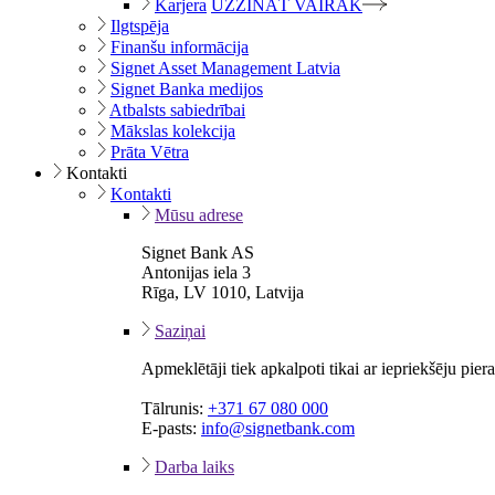
Karjera
UZZINĀT VAIRĀK
Ilgtspēja
Finanšu informācija
Signet Asset Management Latvia
Signet Banka medijos
Atbalsts sabiedrībai
Mākslas kolekcija
Prāta Vētra
Kontakti
Kontakti
Mūsu adrese
Signet Bank AS
Antonijas iela 3
Rīga, LV 1010, Latvija
Saziņai
Apmeklētāji tiek apkalpoti tikai ar iepriekšēju pie
Tālrunis:
+371 67 080 000
E-pasts:
info@signetbank.com
Darba laiks