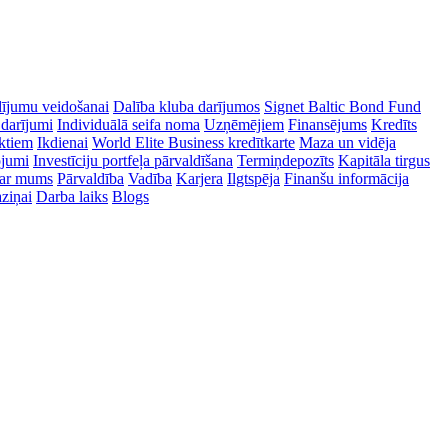
dījumu veidošanai
Dalība kluba darījumos
Signet Baltic Bond Fund
 darījumi
Individuālā seifa noma
Uzņēmējiem
Finansējums
Kredīts
ektiem
Ikdienai
World Elite Business kredītkarte
Maza un vidēja
ojumi
Investīciju portfeļa pārvaldīšana
Termiņdepozīts
Kapitāla tirgus
ar mums
Pārvaldība
Vadība
Karjera
Ilgtspēja
Finanšu informācija
ziņai
Darba laiks
Blogs