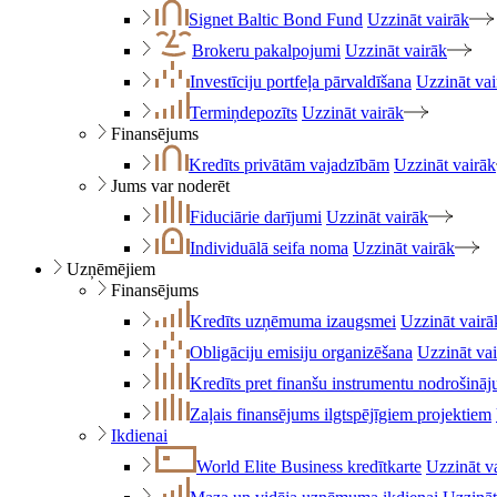
Signet Baltic Bond Fund
Uzzināt vairāk
Brokeru pakalpojumi
Uzzināt vairāk
Investīciju portfeļa pārvaldīšana
Uzzināt vai
Termiņdepozīts
Uzzināt vairāk
Finansējums
Kredīts privātām vajadzībām
Uzzināt vairāk
Jums var noderēt
Fiduciārie darījumi
Uzzināt vairāk
Individuālā seifa noma
Uzzināt vairāk
Uzņēmējiem
Finansējums
Kredīts uzņēmuma izaugsmei
Uzzināt vairā
Obligāciju emisiju organizēšana
Uzzināt va
Kredīts pret finanšu instrumentu nodrošinā
Zaļais finansējums ilgtspējīgiem projektiem
Ikdienai
World Elite Business kredītkarte
Uzzināt v