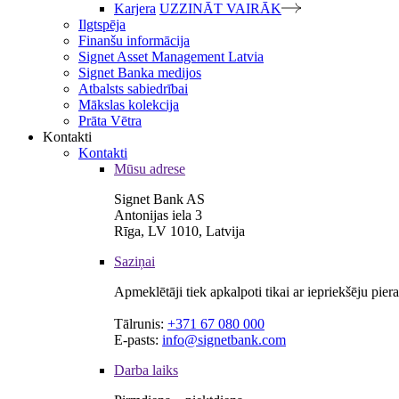
Karjera
UZZINĀT VAIRĀK
Ilgtspēja
Finanšu informācija
Signet Asset Management Latvia
Signet Banka medijos
Atbalsts sabiedrībai
Mākslas kolekcija
Prāta Vētra
Kontakti
Kontakti
Mūsu adrese
Signet Bank AS
Antonijas iela 3
Rīga, LV 1010, Latvija
Saziņai
Apmeklētāji tiek apkalpoti tikai ar iepriekšēju pie
Tālrunis:
+371 67 080 000
E-pasts:
info@signetbank.com
Darba laiks