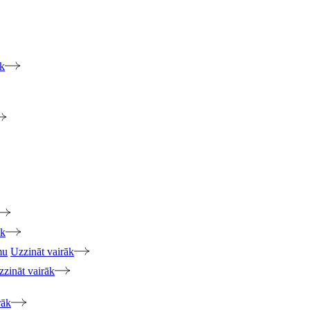
āk
āk
mu
Uzzināt vairāk
zzināt vairāk
rāk