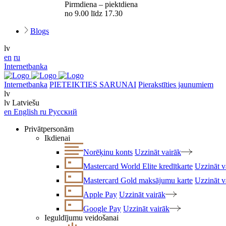
Pirmdiena – piektdiena
no 9.00 līdz 17.30
Blogs
lv
en
ru
Internetbanka
Internetbanka
PIETEIKTIES SARUNAI
Pierakstīties jaunumiem
lv
lv
Latviešu
en
English
ru
Русский
Privātpersonām
Ikdienai
Norēķinu konts
Uzzināt vairāk
Mastercard World Elite kredītkarte
Uzzināt v
Mastercard Gold maksājumu karte
Uzzināt v
Apple Pay
Uzzināt vairāk
Google Pay
Uzzināt vairāk
Ieguldījumu veidošanai