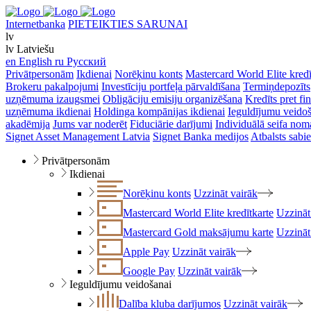
Internetbanka
PIETEIKTIES SARUNAI
lv
lv
Latviešu
en
English
ru
Русский
Privātpersonām
Ikdienai
Norēķinu konts
Mastercard World Elite kredī
Brokeru pakalpojumi
Investīciju portfeļa pārvaldīšana
Termiņdepozīts
uzņēmuma izaugsmei
Obligāciju emisiju organizēšana
Kredīts pret f
uzņēmuma ikdienai
Holdinga kompānijas ikdienai
Ieguldījumu veido
akadēmija
Jums var noderēt
Fiduciārie darījumi
Individuālā seifa nom
Signet Asset Management Latvia
Signet Banka medijos
Atbalsts sabie
Privātpersonām
Ikdienai
Norēķinu konts
Uzzināt vairāk
Mastercard World Elite kredītkarte
Uzzināt
Mastercard Gold maksājumu karte
Uzzināt
Apple Pay
Uzzināt vairāk
Google Pay
Uzzināt vairāk
Ieguldījumu veidošanai
Dalība kluba darījumos
Uzzināt vairāk