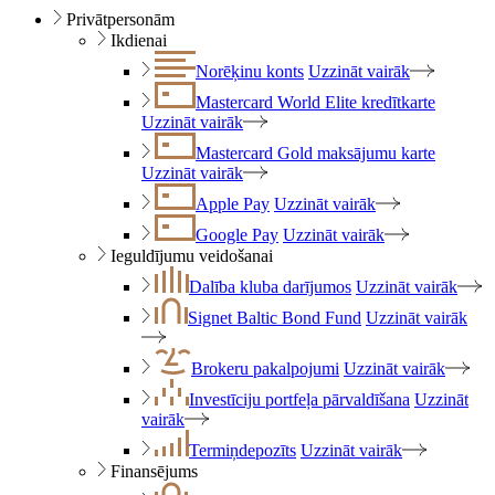
Privātpersonām
Ikdienai
Norēķinu konts
Uzzināt vairāk
Mastercard World Elite kredītkarte
Uzzināt vairāk
Mastercard Gold maksājumu karte
Uzzināt vairāk
Apple Pay
Uzzināt vairāk
Google Pay
Uzzināt vairāk
Ieguldījumu veidošanai
Dalība kluba darījumos
Uzzināt vairāk
Signet Baltic Bond Fund
Uzzināt vairāk
Brokeru pakalpojumi
Uzzināt vairāk
Investīciju portfeļa pārvaldīšana
Uzzināt
vairāk
Termiņdepozīts
Uzzināt vairāk
Finansējums