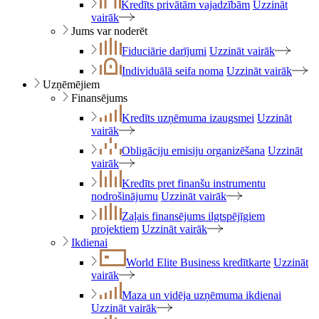
Kredīts privātām vajadzībām
Uzzināt
vairāk
Jums var noderēt
Fiduciārie darījumi
Uzzināt vairāk
Individuālā seifa noma
Uzzināt vairāk
Uzņēmējiem
Finansējums
Kredīts uzņēmuma izaugsmei
Uzzināt
vairāk
Obligāciju emisiju organizēšana
Uzzināt
vairāk
Kredīts pret finanšu instrumentu
nodrošinājumu
Uzzināt vairāk
Zaļais finansējums ilgtspējīgiem
projektiem
Uzzināt vairāk
Ikdienai
World Elite Business kredītkarte
Uzzināt
vairāk
Maza un vidēja uzņēmuma ikdienai
Uzzināt vairāk