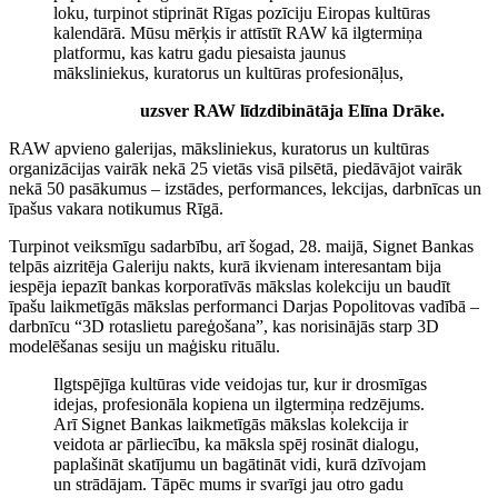
loku, turpinot stiprināt Rīgas pozīciju Eiropas kultūras
kalendārā. Mūsu mērķis ir attīstīt RAW kā ilgtermiņa
platformu, kas katru gadu piesaista jaunus
māksliniekus, kuratorus un kultūras profesionāļus,
uzsver RAW līdzdibinātāja Elīna Drāke.
RAW apvieno galerijas, māksliniekus, kuratorus un kultūras
organizācijas vairāk nekā 25 vietās visā pilsētā, piedāvājot vairāk
nekā 50 pasākumus – izstādes, performances, lekcijas, darbnīcas un
īpašus vakara notikumus Rīgā.
Turpinot veiksmīgu sadarbību, arī šogad, 28. maijā, Signet Bankas
telpās aizritēja Galeriju nakts, kurā ikvienam interesantam bija
iespēja iepazīt bankas korporatīvās mākslas kolekciju un baudīt
īpašu laikmetīgās mākslas performanci Darjas Popolitovas vadībā –
darbnīcu “3D rotaslietu pareģošana”, kas norisinājās starp 3D
modelēšanas sesiju un maģisku rituālu.
Ilgtspējīga kultūras vide veidojas tur, kur ir drosmīgas
idejas, profesionāla kopiena un ilgtermiņa redzējums.
Arī Signet Bankas laikmetīgās mākslas kolekcija ir
veidota ar pārliecību, ka māksla spēj rosināt dialogu,
paplašināt skatījumu un bagātināt vidi, kurā dzīvojam
un strādājam. Tāpēc mums ir svarīgi jau otro gadu