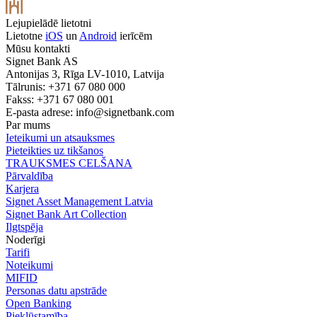
Lejupielādē lietotni
Lietotne
iOS
un
Android
ierīcēm
Mūsu kontakti
Signet Bank AS
Antonijas 3, Rīga LV-1010, Latvija
Tālrunis: +371 67 080 000
Fakss: +371 67 080 001
E-pasta adrese:
info@signetbank.com
Par mums
Ieteikumi un atsauksmes
Pieteikties uz tikšanos
TRAUKSMES CELŠANA
Pārvaldība
Karjera
Signet Asset Management Latvia
Signet Bank Art Collection
Ilgtspēja
Noderīgi
Tarifi
Noteikumi
MIFID
Personas datu apstrāde
Open Banking
Piekļūstamība