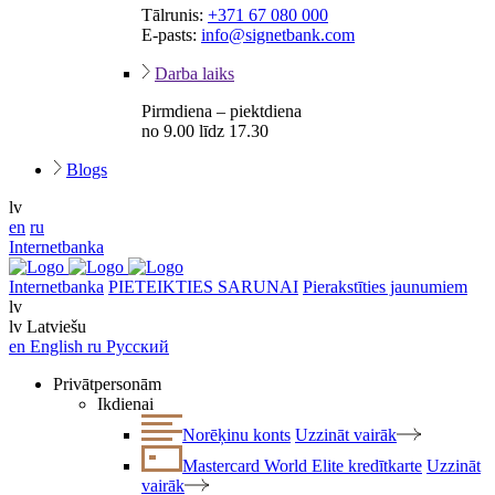
Tālrunis:
+371 67 080 000
E-pasts:
info@signetbank.com
Darba laiks
Pirmdiena – piektdiena
no 9.00 līdz 17.30
Blogs
lv
en
ru
Internetbanka
Internetbanka
PIETEIKTIES SARUNAI
Pierakstīties jaunumiem
lv
lv
Latviešu
en
English
ru
Русский
Privātpersonām
Ikdienai
Norēķinu konts
Uzzināt vairāk
Mastercard World Elite kredītkarte
Uzzināt
vairāk