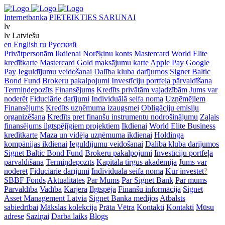
Internetbanka
PIETEIKTIES SARUNAI
lv
lv
Latviešu
en
English
ru
Русский
Privātpersonām
Ikdienai
Norēķinu konts
Mastercard World Elite
kredītkarte
Mastercard Gold maksājumu karte
Apple Pay
Google
Pay
Ieguldījumu veidošanai
Dalība kluba darījumos
Signet Baltic
Bond Fund
Brokeru pakalpojumi
Investīciju portfeļa pārvaldīšana
Termiņdepozīts
Finansējums
Kredīts privātām vajadzībām
Jums var
noderēt
Fiduciārie darījumi
Individuālā seifa noma
Uzņēmējiem
Finansējums
Kredīts uzņēmuma izaugsmei
Obligāciju emisiju
organizēšana
Kredīts pret finanšu instrumentu nodrošinājumu
Zaļais
finansējums ilgtspējīgiem projektiem
Ikdienai
World Elite Business
kredītkarte
Maza un vidēja uzņēmuma ikdienai
Holdinga
kompānijas ikdienai
Ieguldījumu veidošanai
Dalība kluba darījumos
Signet Baltic Bond Fund
Brokeru pakalpojumi
Investīciju portfeļa
pārvaldīšana
Termiņdepozīts
Kapitāla tirgus akadēmija
Jums var
noderēt
Fiduciārie darījumi
Individuālā seifa noma
Kur investēt
?
SBBF Fonds
Aktualitātes
Par Mums
Par Signet Bank
Par mums
Pārvaldība
Vadība
Karjera
Ilgtspēja
Finanšu informācija
Signet
Asset Management Latvia
Signet Banka medijos
Atbalsts
sabiedrībai
Mākslas kolekcija
Prāta Vētra
Kontakti
Kontakti
Mūsu
adrese
Saziņai
Darba laiks
Blogs