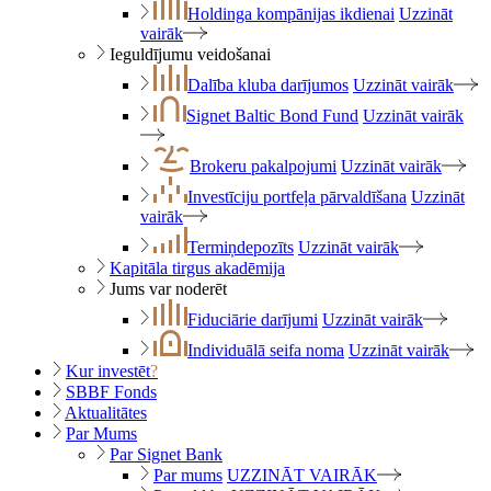
Holdinga kompānijas ikdienai
Uzzināt
vairāk
Ieguldījumu veidošanai
Dalība kluba darījumos
Uzzināt vairāk
Signet Baltic Bond Fund
Uzzināt vairāk
Brokeru pakalpojumi
Uzzināt vairāk
Investīciju portfeļa pārvaldīšana
Uzzināt
vairāk
Termiņdepozīts
Uzzināt vairāk
Kapitāla tirgus akadēmija
Jums var noderēt
Fiduciārie darījumi
Uzzināt vairāk
Individuālā seifa noma
Uzzināt vairāk
Kur investēt
?
SBBF Fonds
Aktualitātes
Par Mums
Par Signet Bank
Par mums
UZZINĀT VAIRĀK