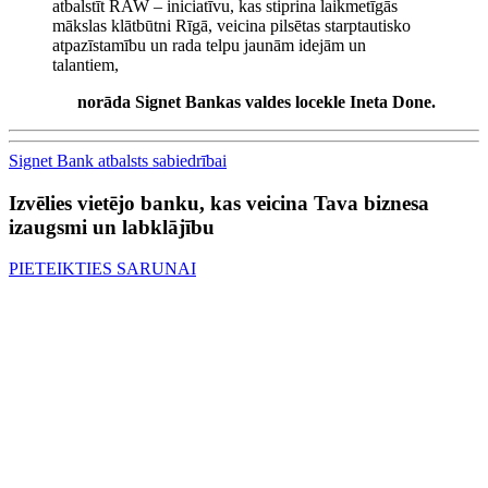
atbalstīt RAW – iniciatīvu, kas stiprina laikmetīgās
mākslas klātbūtni Rīgā, veicina pilsētas starptautisko
atpazīstamību un rada telpu jaunām idejām un
talantiem,
norāda Signet Bankas valdes locekle Ineta Done.
Signet Bank atbalsts sabiedrībai
Izvēlies vietējo banku, kas veicina Tava biznesa
izaugsmi un labklājību
PIETEIKTIES SARUNAI