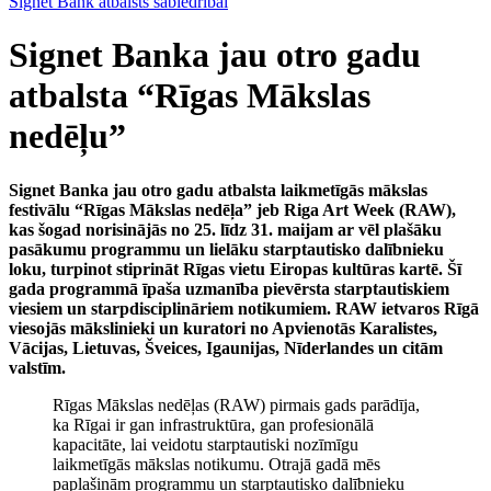
Signet Bank atbalsts sabiedrībai
Signet Banka jau otro gadu
atbalsta “Rīgas Mākslas
nedēļu”
Signet Banka jau otro gadu atbalsta laikmetīgās mākslas
festivālu “Rīgas Mākslas nedēļa” jeb Riga Art Week (RAW),
kas šogad norisinājās no 25. līdz 31. maijam ar vēl plašāku
pasākumu programmu un lielāku starptautisko dalībnieku
loku, turpinot stiprināt Rīgas vietu Eiropas kultūras kartē. Šī
gada programmā īpaša uzmanība pievērsta starptautiskiem
viesiem un starpdisciplināriem notikumiem. RAW ietvaros Rīgā
viesojās mākslinieki un kuratori no Apvienotās Karalistes,
Vācijas, Lietuvas, Šveices, Igaunijas, Nīderlandes un citām
valstīm.
Rīgas Mākslas nedēļas (RAW) pirmais gads parādīja,
ka Rīgai ir gan infrastruktūra, gan profesionālā
kapacitāte, lai veidotu starptautiski nozīmīgu
laikmetīgās mākslas notikumu. Otrajā gadā mēs
paplašinām programmu un starptautisko dalībnieku