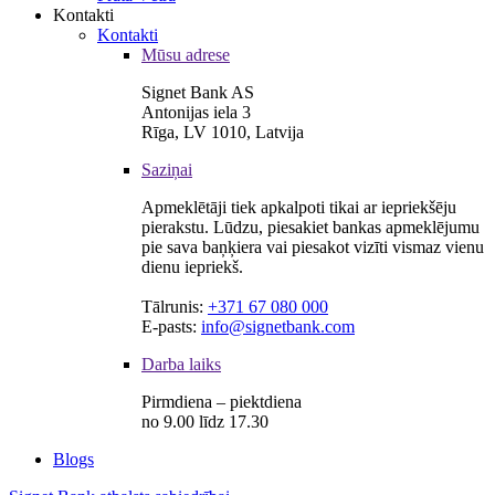
Kontakti
Kontakti
Mūsu adrese
Signet Bank AS
Antonijas iela 3
Rīga, LV 1010, Latvija
Saziņai
Apmeklētāji tiek apkalpoti tikai ar iepriekšēju
pierakstu. Lūdzu, piesakiet bankas apmeklējumu
pie sava baņķiera vai piesakot vizīti vismaz vienu
dienu iepriekš.
Tālrunis:
+371 67 080 000
E-pasts:
info@signetbank.com
Darba laiks
Pirmdiena – piektdiena
no 9.00 līdz 17.30
Blogs