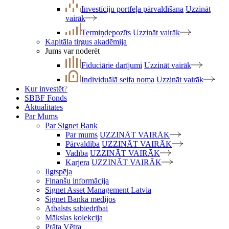
Investīciju portfeļa pārvaldīšana
Uzzināt
vairāk
Termiņdepozīts
Uzzināt vairāk
Kapitāla tirgus akadēmija
Jums var noderēt
Fiduciārie darījumi
Uzzināt vairāk
Individuālā seifa noma
Uzzināt vairāk
Kur investēt
?
SBBF Fonds
Aktualitātes
Par Mums
Par Signet Bank
Par mums
UZZINĀT VAIRĀK
Pārvaldība
UZZINĀT VAIRĀK
Vadība
UZZINĀT VAIRĀK
Karjera
UZZINĀT VAIRĀK
Ilgtspēja
Finanšu informācija
Signet Asset Management Latvia
Signet Banka medijos
Atbalsts sabiedrībai
Mākslas kolekcija
Prāta Vētra