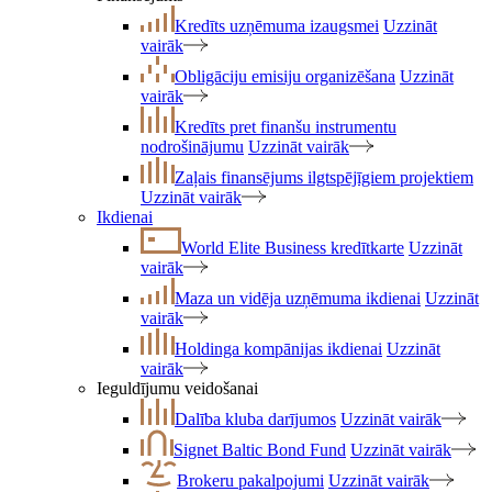
Kredīts uzņēmuma izaugsmei
Uzzināt
vairāk
Obligāciju emisiju organizēšana
Uzzināt
vairāk
Kredīts pret finanšu instrumentu
nodrošinājumu
Uzzināt vairāk
Zaļais finansējums ilgtspējīgiem projektiem
Uzzināt vairāk
Ikdienai
World Elite Business kredītkarte
Uzzināt
vairāk
Maza un vidēja uzņēmuma ikdienai
Uzzināt
vairāk
Holdinga kompānijas ikdienai
Uzzināt
vairāk
Ieguldījumu veidošanai
Dalība kluba darījumos
Uzzināt vairāk
Signet Baltic Bond Fund
Uzzināt vairāk
Brokeru pakalpojumi
Uzzināt vairāk