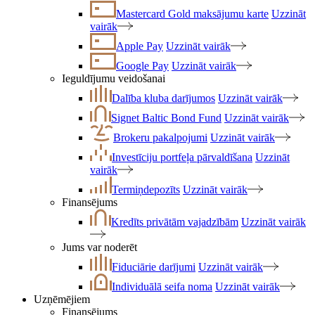
Mastercard Gold maksājumu karte
Uzzināt
vairāk
Apple Pay
Uzzināt vairāk
Google Pay
Uzzināt vairāk
Ieguldījumu veidošanai
Dalība kluba darījumos
Uzzināt vairāk
Signet Baltic Bond Fund
Uzzināt vairāk
Brokeru pakalpojumi
Uzzināt vairāk
Investīciju portfeļa pārvaldīšana
Uzzināt
vairāk
Termiņdepozīts
Uzzināt vairāk
Finansējums
Kredīts privātām vajadzībām
Uzzināt vairāk
Jums var noderēt
Fiduciārie darījumi
Uzzināt vairāk
Individuālā seifa noma
Uzzināt vairāk
Uzņēmējiem
Finansējums