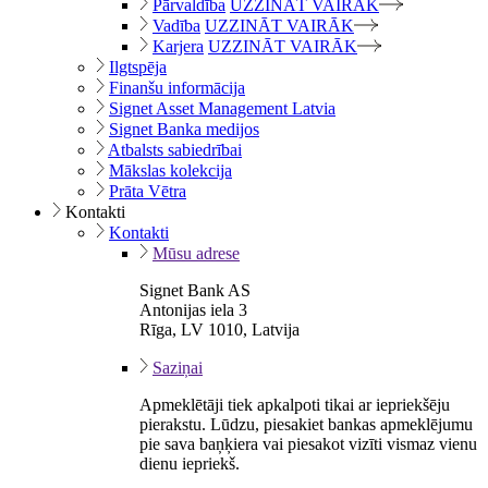
Pārvaldība
UZZINĀT VAIRĀK
Vadība
UZZINĀT VAIRĀK
Karjera
UZZINĀT VAIRĀK
Ilgtspēja
Finanšu informācija
Signet Asset Management Latvia
Signet Banka medijos
Atbalsts sabiedrībai
Mākslas kolekcija
Prāta Vētra
Kontakti
Kontakti
Mūsu adrese
Signet Bank AS
Antonijas iela 3
Rīga, LV 1010, Latvija
Saziņai
Apmeklētāji tiek apkalpoti tikai ar iepriekšēju
pierakstu. Lūdzu, piesakiet bankas apmeklējumu
pie sava baņķiera vai piesakot vizīti vismaz vienu
dienu iepriekš.