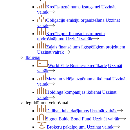
Kredīts uzņēmuma izaugsmei
Uzzināt
vairāk
Obligāciju emisiju organizēšana
Uzzināt
vairāk
Kredīts pret finanšu instrumentu
nodrošinājumu
Uzzināt vairāk
Zaļais finansējums ilgtspējīgiem projektiem
Uzzināt vairāk
Ikdienai
World Elite Business kredītkarte
Uzzināt
vairāk
Maza un vidēja uzņēmuma ikdienai
Uzzināt
vairāk
Holdinga kompānijas ikdienai
Uzzināt
vairāk
Ieguldījumu veidošanai
Dalība kluba darījumos
Uzzināt vairāk
Signet Baltic Bond Fund
Uzzināt vairāk
Brokeru pakalpojumi
Uzzināt vairāk