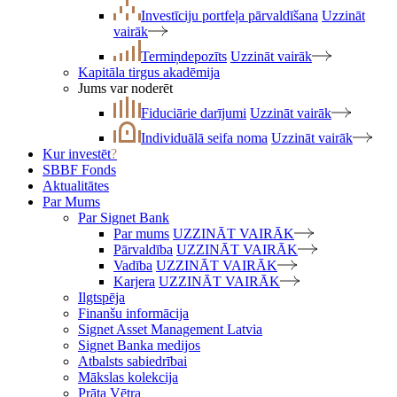
Investīciju portfeļa pārvaldīšana
Uzzināt
vairāk
Termiņdepozīts
Uzzināt vairāk
Kapitāla tirgus akadēmija
Jums var noderēt
Fiduciārie darījumi
Uzzināt vairāk
Individuālā seifa noma
Uzzināt vairāk
Kur investēt
?
SBBF Fonds
Aktualitātes
Par Mums
Par Signet Bank
Par mums
UZZINĀT VAIRĀK
Pārvaldība
UZZINĀT VAIRĀK
Vadība
UZZINĀT VAIRĀK
Karjera
UZZINĀT VAIRĀK
Ilgtspēja
Finanšu informācija
Signet Asset Management Latvia
Signet Banka medijos
Atbalsts sabiedrībai
Mākslas kolekcija
Prāta Vētra