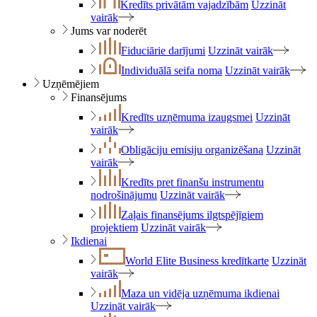
Kredīts privātām vajadzībām
Uzzināt
vairāk
Jums var noderēt
Fiduciārie darījumi
Uzzināt vairāk
Individuālā seifa noma
Uzzināt vairāk
Uzņēmējiem
Finansējums
Kredīts uzņēmuma izaugsmei
Uzzināt
vairāk
Obligāciju emisiju organizēšana
Uzzināt
vairāk
Kredīts pret finanšu instrumentu
nodrošinājumu
Uzzināt vairāk
Zaļais finansējums ilgtspējīgiem
projektiem
Uzzināt vairāk
Ikdienai
World Elite Business kredītkarte
Uzzināt
vairāk
Maza un vidēja uzņēmuma ikdienai
Uzzināt vairāk