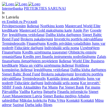
Internetbanka
PIETEIKTIES SARUNAI
lv
lv
Latviešu
en
English
ru
Русский
Privātpersonām
Ikdienai
Norēķinu konts
Mastercard World Elite
kredītkarte
Mastercard Gold maksājumu karte
Apple Pay
Google
Pay
Ieguldījumu veidošanai
Dalība kluba darījumos
Signet Baltic
Bond Fund
Brokeru pakalpojumi
Investīciju portfeļa pārvaldīšana
Termiņdepozīts
Finansējums
Kredīts privātām vajadzībām
Jums var
noderēt
Fiduciārie darījumi
Individuālā seifa noma
Uzņēmējiem
Finansējums
Kredīts uzņēmuma izaugsmei
Obligāciju emisiju
organizēšana
Kredīts pret finanšu instrumentu nodrošinājumu
Zaļais
finansējums ilgtspējīgiem projektiem
Ikdienai
World Elite Business
kredītkarte
Maza un vidēja uzņēmuma ikdienai
Holdinga
kompānijas ikdienai
Ieguldījumu veidošanai
Dalība kluba darījumos
Signet Baltic Bond Fund
Brokeru pakalpojumi
Investīciju portfeļa
pārvaldīšana
Termiņdepozīts
Kapitāla tirgus akadēmija
Jums var
noderēt
Fiduciārie darījumi
Individuālā seifa noma
Kur investēt
?
SBBF Fonds
Aktualitātes
Par Mums
Par Signet Bank
Par mums
Pārvaldība
Vadība
Karjera
Ilgtspēja
Finanšu informācija
Signet
Asset Management Latvia
Signet Banka medijos
Atbalsts
sabiedrībai
Mākslas kolekcija
Prāta Vētra
Kontakti
Kontakti
Mūsu
adrese
Saziņai
Darba laiks
Blogs