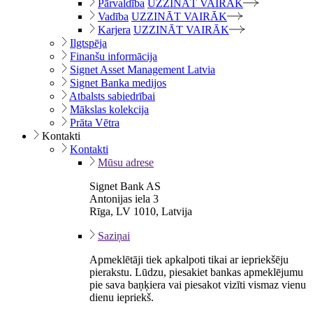
Pārvaldība
UZZINĀT VAIRĀK
Vadība
UZZINĀT VAIRĀK
Karjera
UZZINĀT VAIRĀK
Ilgtspēja
Finanšu informācija
Signet Asset Management Latvia
Signet Banka medijos
Atbalsts sabiedrībai
Mākslas kolekcija
Prāta Vētra
Kontakti
Kontakti
Mūsu adrese
Signet Bank AS
Antonijas iela 3
Rīga, LV 1010, Latvija
Saziņai
Apmeklētāji tiek apkalpoti tikai ar iepriekšēju
pierakstu. Lūdzu, piesakiet bankas apmeklējumu
pie sava baņķiera vai piesakot vizīti vismaz vienu
dienu iepriekš.