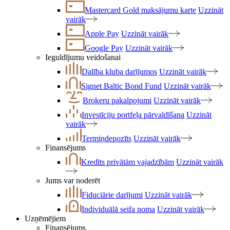
Mastercard Gold maksājumu karte
Uzzināt
vairāk
Apple Pay
Uzzināt vairāk
Google Pay
Uzzināt vairāk
Ieguldījumu veidošanai
Dalība kluba darījumos
Uzzināt vairāk
Signet Baltic Bond Fund
Uzzināt vairāk
Brokeru pakalpojumi
Uzzināt vairāk
Investīciju portfeļa pārvaldīšana
Uzzināt
vairāk
Termiņdepozīts
Uzzināt vairāk
Finansējums
Kredīts privātām vajadzībām
Uzzināt vairāk
Jums var noderēt
Fiduciārie darījumi
Uzzināt vairāk
Individuālā seifa noma
Uzzināt vairāk
Uzņēmējiem
Finansējums