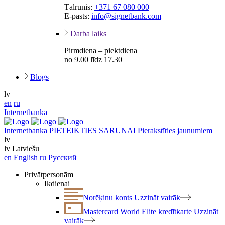
Tālrunis:
+371 67 080 000
E-pasts:
info@signetbank.com
Darba laiks
Pirmdiena – piektdiena
no 9.00 līdz 17.30
Blogs
lv
en
ru
Internetbanka
Internetbanka
PIETEIKTIES SARUNAI
Pierakstīties jaunumiem
lv
lv
Latviešu
en
English
ru
Русский
Privātpersonām
Ikdienai
Norēķinu konts
Uzzināt vairāk
Mastercard World Elite kredītkarte
Uzzināt
vairāk