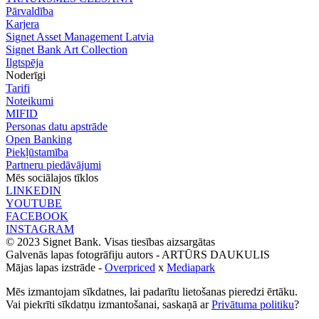
Pārvaldība
Karjera
Signet Asset Management Latvia
Signet Bank Art Collection
Ilgtspēja
Noderīgi
Tarifi
Noteikumi
MIFID
Personas datu apstrāde
Open Banking
Piekļūstamība
Partneru piedāvājumi
Mēs sociālajos tīklos
LINKEDIN
YOUTUBE
FACEBOOK
INSTAGRAM
© 2023 Signet Bank. Visas tiesības aizsargātas
Galvenās lapas fotogrāfiju autors -
ARTŪRS DAUKULIS
Mājas lapas izstrāde -
Overpriced
x
Mediapark
Mēs izmantojam sīkdatnes, lai padarītu lietošanas pieredzi ērtāku.
Vai piekrīti sīkdatņu izmantošanai, saskaņā ar
Privātuma politiku
?