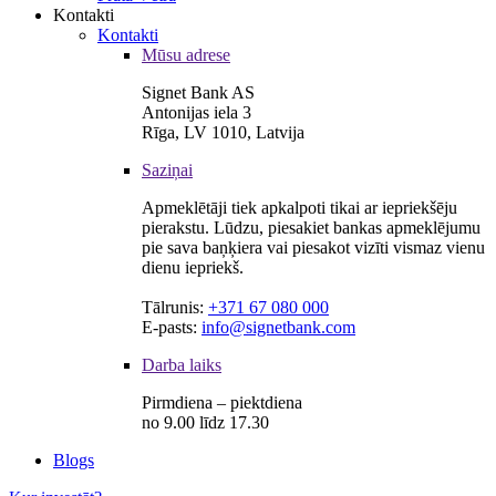
Kontakti
Kontakti
Mūsu adrese
Signet Bank AS
Antonijas iela 3
Rīga, LV 1010, Latvija
Saziņai
Apmeklētāji tiek apkalpoti tikai ar iepriekšēju
pierakstu. Lūdzu, piesakiet bankas apmeklējumu
pie sava baņķiera vai piesakot vizīti vismaz vienu
dienu iepriekš.
Tālrunis:
+371 67 080 000
E-pasts:
info@signetbank.com
Darba laiks
Pirmdiena – piektdiena
no 9.00 līdz 17.30
Blogs