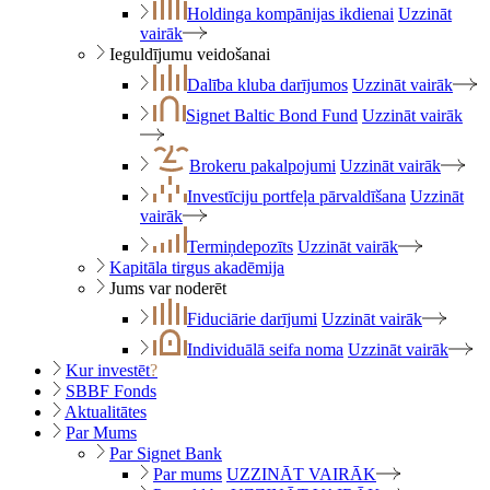
Holdinga kompānijas ikdienai
Uzzināt
vairāk
Ieguldījumu veidošanai
Dalība kluba darījumos
Uzzināt vairāk
Signet Baltic Bond Fund
Uzzināt vairāk
Brokeru pakalpojumi
Uzzināt vairāk
Investīciju portfeļa pārvaldīšana
Uzzināt
vairāk
Termiņdepozīts
Uzzināt vairāk
Kapitāla tirgus akadēmija
Jums var noderēt
Fiduciārie darījumi
Uzzināt vairāk
Individuālā seifa noma
Uzzināt vairāk
Kur investēt
?
SBBF Fonds
Aktualitātes
Par Mums
Par Signet Bank
Par mums
UZZINĀT VAIRĀK