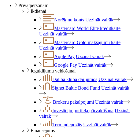
Privātpersonām
Ikdienai
Norēķinu konts
Uzzināt vairāk
Mastercard World Elite kredītkarte
Uzzināt vairāk
Mastercard Gold maksājumu karte
Uzzināt vairāk
Apple Pay
Uzzināt vairāk
Google Pay
Uzzināt vairāk
Ieguldījumu veidošanai
Dalība kluba darījumos
Uzzināt vairāk
Signet Baltic Bond Fund
Uzzināt vairāk
Brokeru pakalpojumi
Uzzināt vairāk
Investīciju portfeļa pārvaldīšana
Uzzināt
vairāk
Termiņdepozīts
Uzzināt vairāk
Finansējums