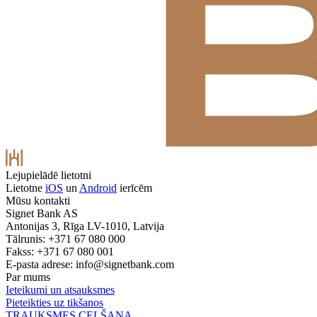
Lejupielādē lietotni
Lietotne
iOS
un
Android
ierīcēm
Mūsu kontakti
Signet Bank AS
Antonijas 3, Rīga LV-1010, Latvija
Tālrunis: +371 67 080 000
Fakss: +371 67 080 001
E-pasta adrese:
info@signetbank.com
Par mums
Ieteikumi un atsauksmes
Pieteikties uz tikšanos
TRAUKSMES CELŠANA