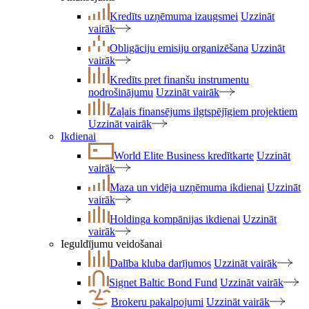
Kredīts uzņēmuma izaugsmei
Uzzināt
vairāk
Obligāciju emisiju organizēšana
Uzzināt
vairāk
Kredīts pret finanšu instrumentu
nodrošinājumu
Uzzināt vairāk
Zaļais finansējums ilgtspējīgiem projektiem
Uzzināt vairāk
Ikdienai
World Elite Business kredītkarte
Uzzināt
vairāk
Maza un vidēja uzņēmuma ikdienai
Uzzināt
vairāk
Holdinga kompānijas ikdienai
Uzzināt
vairāk
Ieguldījumu veidošanai
Dalība kluba darījumos
Uzzināt vairāk
Signet Baltic Bond Fund
Uzzināt vairāk
Brokeru pakalpojumi
Uzzināt vairāk