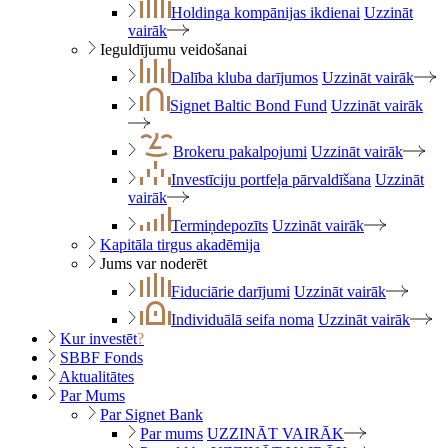
Holdinga kompānijas ikdienai
Uzzināt
vairāk
Ieguldījumu veidošanai
Dalība kluba darījumos
Uzzināt vairāk
Signet Baltic Bond Fund
Uzzināt vairāk
Brokeru pakalpojumi
Uzzināt vairāk
Investīciju portfeļa pārvaldīšana
Uzzināt
vairāk
Termiņdepozīts
Uzzināt vairāk
Kapitāla tirgus akadēmija
Jums var noderēt
Fiduciārie darījumi
Uzzināt vairāk
Individuālā seifa noma
Uzzināt vairāk
Kur investēt
?
SBBF Fonds
Aktualitātes
Par Mums
Par Signet Bank
Par mums
UZZINĀT VAIRĀK