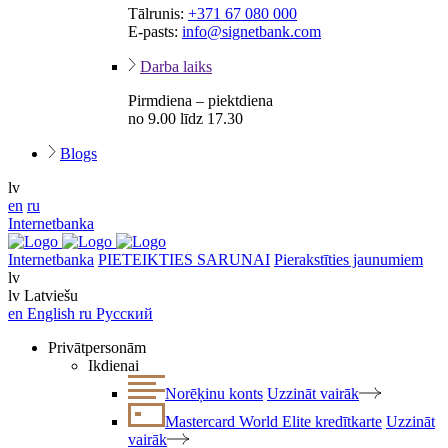
Tālrunis:
+371 67 080 000
E-pasts:
info@signetbank.com
Darba laiks
Pirmdiena – piektdiena
no 9.00 līdz 17.30
Blogs
lv
en
ru
Internetbanka
Internetbanka
PIETEIKTIES SARUNAI
Pierakstīties jaunumiem
lv
lv
Latviešu
en
English
ru
Русский
Privātpersonām
Ikdienai
Norēķinu konts
Uzzināt vairāk
Mastercard World Elite kredītkarte
Uzzināt
vairāk