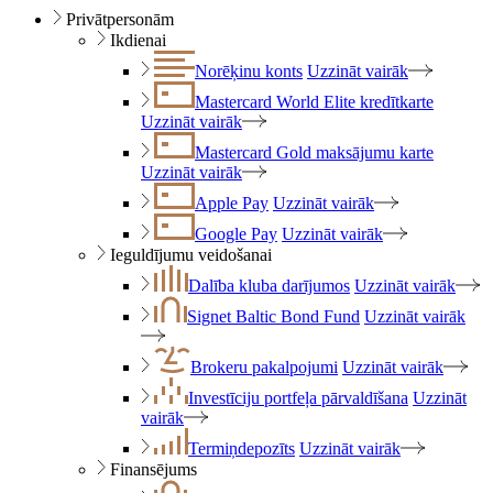
Privātpersonām
Ikdienai
Norēķinu konts
Uzzināt vairāk
Mastercard World Elite kredītkarte
Uzzināt vairāk
Mastercard Gold maksājumu karte
Uzzināt vairāk
Apple Pay
Uzzināt vairāk
Google Pay
Uzzināt vairāk
Ieguldījumu veidošanai
Dalība kluba darījumos
Uzzināt vairāk
Signet Baltic Bond Fund
Uzzināt vairāk
Brokeru pakalpojumi
Uzzināt vairāk
Investīciju portfeļa pārvaldīšana
Uzzināt
vairāk
Termiņdepozīts
Uzzināt vairāk
Finansējums