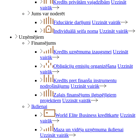
Kredīts privātām vajadzībām
Uzzināt
vairāk
Jums var noderēt
Fiduciārie darījumi
Uzzināt vairāk
Individuālā seifa noma
Uzzināt vairāk
Uzņēmējiem
Finansējums
Kredīts uzņēmuma izaugsmei
Uzzināt
vairāk
Obligāciju emisiju organizēšana
Uzzināt
vairāk
Kredīts pret finanšu instrumentu
nodrošinājumu
Uzzināt vairāk
Zaļais finansējums ilgtspējīgiem
projektiem
Uzzināt vairāk
Ikdienai
World Elite Business kredītkarte
Uzzināt
vairāk
Maza un vidēja uzņēmuma ikdienai
Uzzināt vairāk