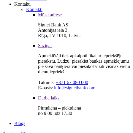
Kontakti
Kontakti
Mūsu adrese
Signet Bank AS
Antonijas iela 3
Rīga, LV 1010, Latvija
Saziņai
Apmeklētāji tiek apkalpoti tikai ar iepriekšēju
pierakstu. Lūdzu, piesakiet bankas apmeklējumu
pie sava baņķiera vai piesakot vizīti vismaz vienu
dienu iepriekš.
Tālrunis:
+371 67 080 000
E-pasts:
info@signetbank.com
Darba laiks
Pirmdiena – piektdiena
no 9.00 līdz 17.30
Blogs