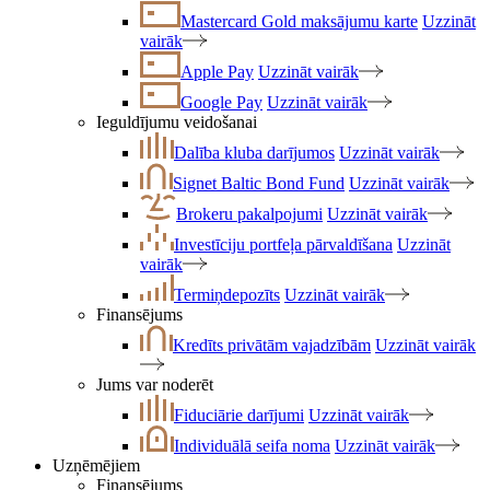
Mastercard Gold maksājumu karte
Uzzināt
vairāk
Apple Pay
Uzzināt vairāk
Google Pay
Uzzināt vairāk
Ieguldījumu veidošanai
Dalība kluba darījumos
Uzzināt vairāk
Signet Baltic Bond Fund
Uzzināt vairāk
Brokeru pakalpojumi
Uzzināt vairāk
Investīciju portfeļa pārvaldīšana
Uzzināt
vairāk
Termiņdepozīts
Uzzināt vairāk
Finansējums
Kredīts privātām vajadzībām
Uzzināt vairāk
Jums var noderēt
Fiduciārie darījumi
Uzzināt vairāk
Individuālā seifa noma
Uzzināt vairāk
Uzņēmējiem
Finansējums