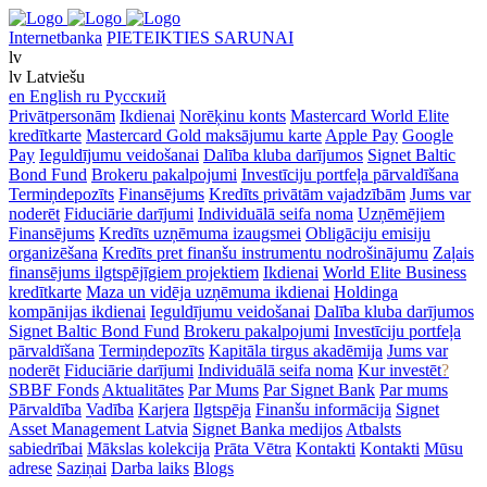
Internetbanka
PIETEIKTIES SARUNAI
lv
lv
Latviešu
en
English
ru
Русский
Privātpersonām
Ikdienai
Norēķinu konts
Mastercard World Elite
kredītkarte
Mastercard Gold maksājumu karte
Apple Pay
Google
Pay
Ieguldījumu veidošanai
Dalība kluba darījumos
Signet Baltic
Bond Fund
Brokeru pakalpojumi
Investīciju portfeļa pārvaldīšana
Termiņdepozīts
Finansējums
Kredīts privātām vajadzībām
Jums var
noderēt
Fiduciārie darījumi
Individuālā seifa noma
Uzņēmējiem
Finansējums
Kredīts uzņēmuma izaugsmei
Obligāciju emisiju
organizēšana
Kredīts pret finanšu instrumentu nodrošinājumu
Zaļais
finansējums ilgtspējīgiem projektiem
Ikdienai
World Elite Business
kredītkarte
Maza un vidēja uzņēmuma ikdienai
Holdinga
kompānijas ikdienai
Ieguldījumu veidošanai
Dalība kluba darījumos
Signet Baltic Bond Fund
Brokeru pakalpojumi
Investīciju portfeļa
pārvaldīšana
Termiņdepozīts
Kapitāla tirgus akadēmija
Jums var
noderēt
Fiduciārie darījumi
Individuālā seifa noma
Kur investēt
?
SBBF Fonds
Aktualitātes
Par Mums
Par Signet Bank
Par mums
Pārvaldība
Vadība
Karjera
Ilgtspēja
Finanšu informācija
Signet
Asset Management Latvia
Signet Banka medijos
Atbalsts
sabiedrībai
Mākslas kolekcija
Prāta Vētra
Kontakti
Kontakti
Mūsu
adrese
Saziņai
Darba laiks
Blogs