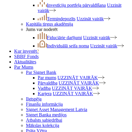
Investīciju portfeļa pārvaldīšana
Uzzināt
vairāk
Termiņdepozīts
Uzzināt vairāk
Kapitāla tirgus akadēmija
Jums var noderēt
Fiduciārie darījumi
Uzzināt vairāk
Individuālā seifa noma
Uzzināt vairāk
Kur investēt
?
SBBF Fonds
Aktualitātes
Par Mums
Par Signet Bank
Par mums
UZZINĀT VAIRĀK
Pārvaldība
UZZINĀT VAIRĀK
Vadība
UZZINĀT VAIRĀK
Karjera
UZZINĀT VAIRĀK
Ilgtspēja
Finanšu informācija
Signet Asset Management Latvia
Signet Banka medijos
Atbalsts sabiedrībai
Mākslas kolekcija
Prāta Vētra