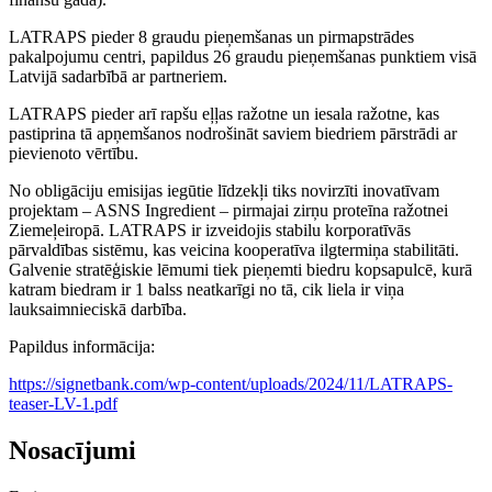
LATRAPS pieder 8 graudu pieņemšanas un pirmapstrādes
pakalpojumu centri, papildus 26 graudu pieņemšanas punktiem visā
Latvijā sadarbībā ar partneriem.
LATRAPS pieder arī rapšu eļļas ražotne un iesala ražotne, kas
pastiprina tā apņemšanos nodrošināt saviem biedriem pārstrādi ar
pievienoto vērtību.
No obligāciju emisijas iegūtie līdzekļi tiks novirzīti inovatīvam
projektam – ASNS Ingredient – pirmajai zirņu proteīna ražotnei
Ziemeļeiropā. LATRAPS ir izveidojis stabilu korporatīvās
pārvaldības sistēmu, kas veicina kooperatīva ilgtermiņa stabilitāti.
Galvenie stratēģiskie lēmumi tiek pieņemti biedru kopsapulcē, kurā
katram biedram ir 1 balss neatkarīgi no tā, cik liela ir viņa
lauksaimnieciskā darbība.
Papildus informācija:
https://signetbank.com/wp-content/uploads/2024/11/LATRAPS-
teaser-LV-1.pdf
Nosacījumi