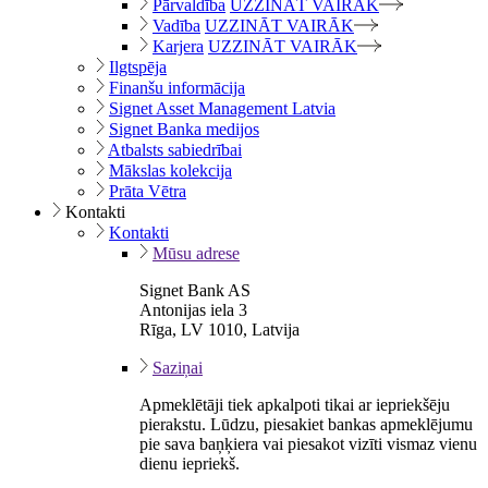
Pārvaldība
UZZINĀT VAIRĀK
Vadība
UZZINĀT VAIRĀK
Karjera
UZZINĀT VAIRĀK
Ilgtspēja
Finanšu informācija
Signet Asset Management Latvia
Signet Banka medijos
Atbalsts sabiedrībai
Mākslas kolekcija
Prāta Vētra
Kontakti
Kontakti
Mūsu adrese
Signet Bank AS
Antonijas iela 3
Rīga, LV 1010, Latvija
Saziņai
Apmeklētāji tiek apkalpoti tikai ar iepriekšēju
pierakstu. Lūdzu, piesakiet bankas apmeklējumu
pie sava baņķiera vai piesakot vizīti vismaz vienu
dienu iepriekš.