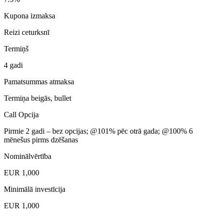
Kupona izmaksa
Reizi ceturksnī
Termiņš
4 gadi
Pamatsummas atmaksa
Termiņa beigās, bullet
Call Opcija
Pirmie 2 gadi – bez opcijas; @101% pēc otrā gada; @100% 6
mēnešus pirms dzēšanas
Nominālvērtība
EUR 1,000
Minimālā investīcija
EUR 1,000