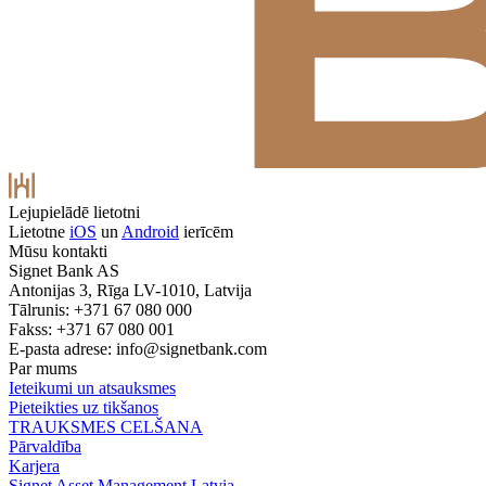
Lejupielādē lietotni
Lietotne
iOS
un
Android
ierīcēm
Mūsu kontakti
Signet Bank AS
Antonijas 3, Rīga LV-1010, Latvija
Tālrunis: +371 67 080 000
Fakss: +371 67 080 001
E-pasta adrese:
info@signetbank.com
Par mums
Ieteikumi un atsauksmes
Pieteikties uz tikšanos
TRAUKSMES CELŠANA
Pārvaldība
Karjera
Signet Asset Management Latvia