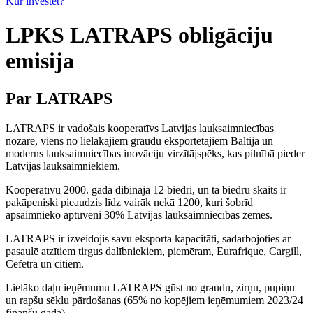
Kur investēt?
LPKS LATRAPS obligāciju
emisija
Par LATRAPS
LATRAPS ir vadošais kooperatīvs Latvijas lauksaimniecības
nozarē, viens no lielākajiem graudu eksportētājiem Baltijā un
moderns lauksaimniecības inovāciju virzītājspēks, kas pilnībā pieder
Latvijas lauksaimniekiem.
Kooperatīvu 2000. gadā dibināja 12 biedri, un tā biedru skaits ir
pakāpeniski pieaudzis līdz vairāk nekā 1200, kuri šobrīd
apsaimnieko aptuveni 30% Latvijas lauksaimniecības zemes.
LATRAPS ir izveidojis savu eksporta kapacitāti, sadarbojoties ar
pasaulē atzītiem tirgus dalībniekiem, piemēram, Eurafrique, Cargill,
Cefetra un citiem.
Lielāko daļu ieņēmumu LATRAPS gūst no graudu, zirņu, pupiņu
un rapšu sēklu pārdošanas (65% no kopējiem ieņēmumiem 2023/24
finanšu gadā).