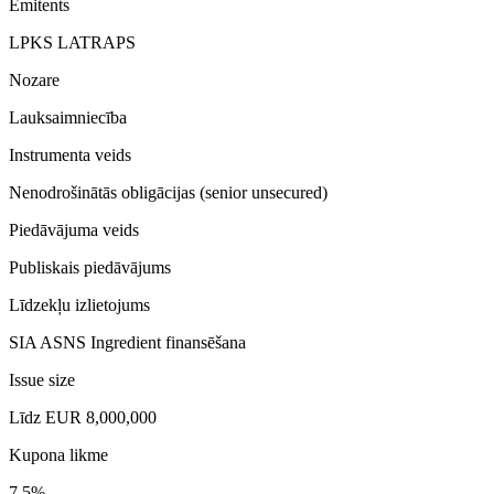
Emitents
LPKS LATRAPS
Nozare
Lauksaimniecība
Instrumenta veids
Nenodrošinātās obligācijas (senior unsecured)
Piedāvājuma veids
Publiskais piedāvājums
Līdzekļu izlietojums
SIA ASNS Ingredient finansēšana
Issue size
Līdz EUR 8,000,000
Kupona likme
7.5%