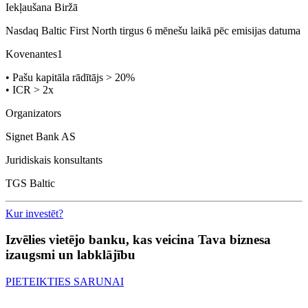
Iekļaušana Biržā
Nasdaq Baltic First North tirgus 6 mēnešu laikā pēc emisijas datuma
Kovenantes1
• Pašu kapitāla rādītājs > 20%
• ICR > 2x
Organizators
Signet Bank AS
Juridiskais konsultants
TGS Baltic
Kur investēt?
Izvēlies vietējo banku, kas veicina Tava biznesa
izaugsmi un labklājību
PIETEIKTIES SARUNAI