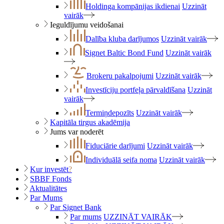
Holdinga kompānijas ikdienai
Uzzināt
vairāk
Ieguldījumu veidošanai
Dalība kluba darījumos
Uzzināt vairāk
Signet Baltic Bond Fund
Uzzināt vairāk
Brokeru pakalpojumi
Uzzināt vairāk
Investīciju portfeļa pārvaldīšana
Uzzināt
vairāk
Termiņdepozīts
Uzzināt vairāk
Kapitāla tirgus akadēmija
Jums var noderēt
Fiduciārie darījumi
Uzzināt vairāk
Individuālā seifa noma
Uzzināt vairāk
Kur investēt
?
SBBF Fonds
Aktualitātes
Par Mums
Par Signet Bank
Par mums
UZZINĀT VAIRĀK