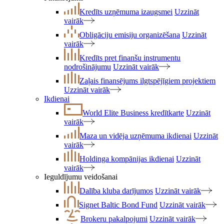
Kredīts uzņēmuma izaugsmei
Uzzināt
vairāk
Obligāciju emisiju organizēšana
Uzzināt
vairāk
Kredīts pret finanšu instrumentu
nodrošinājumu
Uzzināt vairāk
Zaļais finansējums ilgtspējīgiem projektiem
Uzzināt vairāk
Ikdienai
World Elite Business kredītkarte
Uzzināt
vairāk
Maza un vidēja uzņēmuma ikdienai
Uzzināt
vairāk
Holdinga kompānijas ikdienai
Uzzināt
vairāk
Ieguldījumu veidošanai
Dalība kluba darījumos
Uzzināt vairāk
Signet Baltic Bond Fund
Uzzināt vairāk
Brokeru pakalpojumi
Uzzināt vairāk