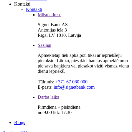
Kontakti
Kontakti
Mūsu adrese
Signet Bank AS
Antonijas iela 3
Rīga, LV 1010, Latvija
Saziņai
Apmeklētāji tiek apkalpoti tikai ar iepriekšēju
pierakstu. Lūdzu, piesakiet bankas apmeklējumu
pie sava baņķiera vai piesakot vizīti vismaz vienu
dienu iepriekš.
Tālrunis:
+371 67 080 000
E-pasts:
info@signetbank.com
Darba laiks
Pirmdiena – piektdiena
no 9.00 līdz 17.30
Blogs