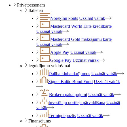
Privātpersonām
Ikdienai
Norēķinu konts
Uzzināt vairāk
Mastercard World Elite kredītkarte
Uzzināt vairāk
Mastercard Gold maksājumu karte
Uzzināt vairāk
Apple Pay
Uzzināt vairāk
Google Pay
Uzzināt vairāk
Ieguldījumu veidošanai
Dalība kluba darījumos
Uzzināt vairāk
Signet Baltic Bond Fund
Uzzināt vairāk
Brokeru pakalpojumi
Uzzināt vairāk
Investīciju portfeļa pārvaldīšana
Uzzināt
vairāk
Termiņdepozīts
Uzzināt vairāk
Finansējums