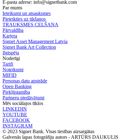
E-pasta adrese:
info@signetbank.com
Par mums
Ieteikumi un atsauksmes
Pieteikties uz tikšanos
TRAUKSMES CELŠANA
Pārvaldība
Karjera
Signet Asset Management Latvia
Signet Bank Art Collection
Ilgtspēja
Noderīgi
Tarifi
Noteikumi
MIFID
Personas datu apstrāde
Open Banking
Piekļūstamība
Partneru piedāvājumi
Mēs sociālajos tīklos
LINKEDIN
YOUTUBE
FACEBOOK
INSTAGRAM
© 2023 Signet Bank. Visas tiesības aizsargātas
Galvenās lapas fotogrāfiju autors -
ARTŪRS DAUKULIS