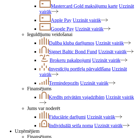
Mastercard Gold maksājumu karte
Uzzināt
vairāk
Apple Pay
Uzzināt vairāk
Google Pay
Uzzināt vairāk
Ieguldījumu veidošanai
Dalība kluba darījumos
Uzzināt vairāk
Signet Baltic Bond Fund
Uzzināt vairāk
Brokeru pakalpojumi
Uzzināt vairāk
Investīciju portfeļa pārvaldīšana
Uzzināt
vairāk
Termiņdepozīts
Uzzināt vairāk
Finansējums
Kredīts privātām vajadzībām
Uzzināt vairāk
Jums var noderēt
Fiduciārie darījumi
Uzzināt vairāk
Individuālā seifa noma
Uzzināt vairāk
Uzņēmējiem
Finansējums