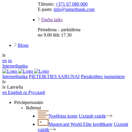
Tālrunis:
+371 67 080 000
E-pasts:
info@signetbank.com
Darba laiks
Pirmdiena – piektdiena
no 9.00 līdz 17.30
Blogs
lv
en
ru
Internetbanka
Internetbanka
PIETEIKTIES SARUNAI
Pierakstīties jaunumiem
lv
lv
Latviešu
en
English
ru
Русский
Privātpersonām
Ikdienai
Norēķinu konts
Uzzināt vairāk
Mastercard World Elite kredītkarte
Uzzināt
vairāk