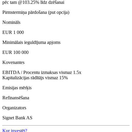
pēc tam @103.25% līdz dzēšanai
Pirmstermiņa pārdošana (put opcija)
Nomināls
EUR 1 000
Minimālais ieguldījuma apjoms
EUR 100 000
Kovenantes
EBITDA / Procentu izmaksas vismaz 1.5x
Kapitalizācijas rādītājs vismaz 15%
Emisijas mērķis
Refinansēšana
Organizators
Signet Bank AS
Kur investēt?