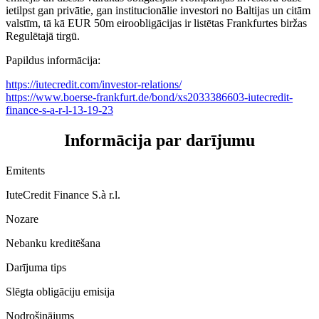
ietilpst gan privātie, gan institucionālie investori no Baltijas un citām
valstīm, tā kā EUR 50m eiroobligācijas ir listētas Frankfurtes biržas
Regulētajā tirgū.
Papildus informācija:
https://iutecredit.com/investor-relations/
https://www.boerse-frankfurt.de/bond/xs2033386603-iutecredit-
finance-s-a-r-l-13-19-23
Informācija par darījumu
Emitents
IuteCredit Finance S.à r.l.
Nozare
Nebanku kreditēšana
Darījuma tips
Slēgta obligāciju emisija
Nodrošinājums