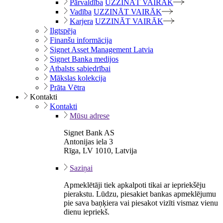
Pārvaldība
UZZINĀT VAIRĀK
Vadība
UZZINĀT VAIRĀK
Karjera
UZZINĀT VAIRĀK
Ilgtspēja
Finanšu informācija
Signet Asset Management Latvia
Signet Banka medijos
Atbalsts sabiedrībai
Mākslas kolekcija
Prāta Vētra
Kontakti
Kontakti
Mūsu adrese
Signet Bank AS
Antonijas iela 3
Rīga, LV 1010, Latvija
Saziņai
Apmeklētāji tiek apkalpoti tikai ar iepriekšēju
pierakstu. Lūdzu, piesakiet bankas apmeklējumu
pie sava baņķiera vai piesakot vizīti vismaz vienu
dienu iepriekš.