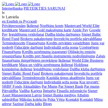
Internetbanka
PIETEIKTIES SARUNAI
lv
lv
Latviešu
en
English
ru
Русский
Privātpersonām
Ikdienai
Norēķinu konts
Mastercard World Elite
kredītkarte
Mastercard Gold maksājumu karte
Apple Pay
Google
Pay
Ieguldījumu veidošanai
Dalība kluba darījumos
Signet Baltic
Bond Fund
Brokeru pakalpojumi
Investīciju portfeļa pārvaldīšana
Termiņdepozīts
Finansējums
Kredīts privātām vajadzībām
Jums var
noderēt
Fiduciārie darījumi
Individuālā seifa noma
Uzņēmējiem
Finansējums
Kredīts uzņēmuma izaugsmei
Obligāciju emisiju
organizēšana
Kredīts pret finanšu instrumentu nodrošinājumu
Zaļais
finansējums ilgtspējīgiem projektiem
Ikdienai
World Elite Business
kredītkarte
Maza un vidēja uzņēmuma ikdienai
Holdinga
kompānijas ikdienai
Ieguldījumu veidošanai
Dalība kluba darījumos
Signet Baltic Bond Fund
Brokeru pakalpojumi
Investīciju portfeļa
pārvaldīšana
Termiņdepozīts
Kapitāla tirgus akadēmija
Jums var
noderēt
Fiduciārie darījumi
Individuālā seifa noma
Kur investēt
?
SBBF Fonds
Aktualitātes
Par Mums
Par Signet Bank
Par mums
Pārvaldība
Vadība
Karjera
Ilgtspēja
Finanšu informācija
Signet
Asset Management Latvia
Signet Banka medijos
Atbalsts
sabiedrībai
Mākslas kolekcija
Prāta Vētra
Kontakti
Kontakti
Mūsu
adrese
Saziņai
Darba laiks
Blogs