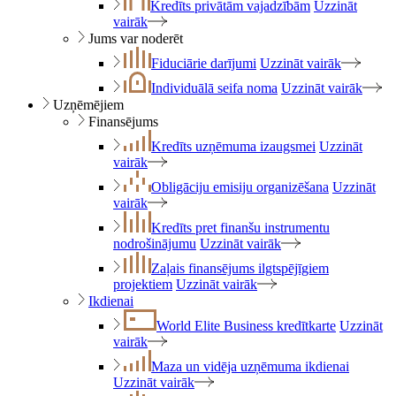
Kredīts privātām vajadzībām
Uzzināt
vairāk
Jums var noderēt
Fiduciārie darījumi
Uzzināt vairāk
Individuālā seifa noma
Uzzināt vairāk
Uzņēmējiem
Finansējums
Kredīts uzņēmuma izaugsmei
Uzzināt
vairāk
Obligāciju emisiju organizēšana
Uzzināt
vairāk
Kredīts pret finanšu instrumentu
nodrošinājumu
Uzzināt vairāk
Zaļais finansējums ilgtspējīgiem
projektiem
Uzzināt vairāk
Ikdienai
World Elite Business kredītkarte
Uzzināt
vairāk
Maza un vidēja uzņēmuma ikdienai
Uzzināt vairāk