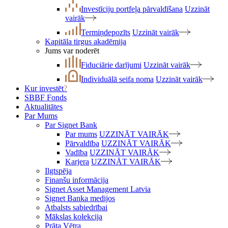
Investīciju portfeļa pārvaldīšana
Uzzināt
vairāk
Termiņdepozīts
Uzzināt vairāk
Kapitāla tirgus akadēmija
Jums var noderēt
Fiduciārie darījumi
Uzzināt vairāk
Individuālā seifa noma
Uzzināt vairāk
Kur investēt
?
SBBF Fonds
Aktualitātes
Par Mums
Par Signet Bank
Par mums
UZZINĀT VAIRĀK
Pārvaldība
UZZINĀT VAIRĀK
Vadība
UZZINĀT VAIRĀK
Karjera
UZZINĀT VAIRĀK
Ilgtspēja
Finanšu informācija
Signet Asset Management Latvia
Signet Banka medijos
Atbalsts sabiedrībai
Mākslas kolekcija
Prāta Vētra