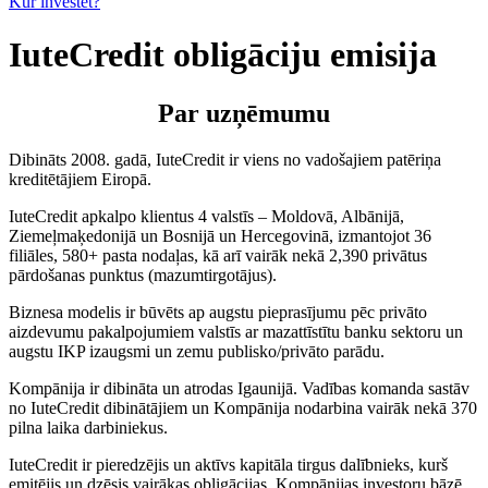
Kur investēt?
IuteCredit obligāciju emisija
Par uzņēmumu
Dibināts 2008. gadā, IuteCredit ir viens no vadošajiem patēriņa
kreditētājiem Eiropā.
IuteCredit apkalpo klientus 4 valstīs – Moldovā, Albānijā,
Ziemeļmaķedonijā un Bosnijā un Hercegovinā, izmantojot 36
filiāles, 580+ pasta nodaļas, kā arī vairāk nekā 2,390 privātus
pārdošanas punktus (mazumtirgotājus).
Biznesa modelis ir būvēts ap augstu pieprasījumu pēc privāto
aizdevumu pakalpojumiem valstīs ar mazattīstītu banku sektoru un
augstu IKP izaugsmi un zemu publisko/privāto parādu.
Kompānija ir dibināta un atrodas Igaunijā. Vadības komanda sastāv
no IuteCredit dibinātājiem un Kompānija nodarbina vairāk nekā 370
pilna laika darbiniekus.
IuteCredit ir pieredzējis un aktīvs kapitāla tirgus dalībnieks, kurš
emitējis un dzēsis vairākas obligācijas. Kompānijas investoru bāzē