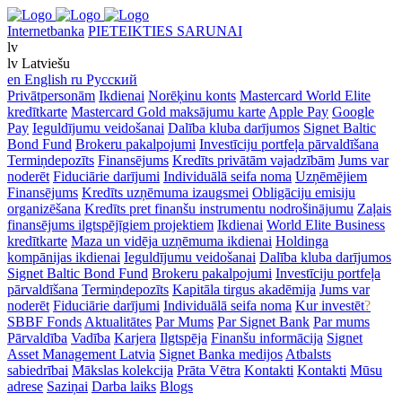
Internetbanka
PIETEIKTIES SARUNAI
lv
lv
Latviešu
en
English
ru
Русский
Privātpersonām
Ikdienai
Norēķinu konts
Mastercard World Elite
kredītkarte
Mastercard Gold maksājumu karte
Apple Pay
Google
Pay
Ieguldījumu veidošanai
Dalība kluba darījumos
Signet Baltic
Bond Fund
Brokeru pakalpojumi
Investīciju portfeļa pārvaldīšana
Termiņdepozīts
Finansējums
Kredīts privātām vajadzībām
Jums var
noderēt
Fiduciārie darījumi
Individuālā seifa noma
Uzņēmējiem
Finansējums
Kredīts uzņēmuma izaugsmei
Obligāciju emisiju
organizēšana
Kredīts pret finanšu instrumentu nodrošinājumu
Zaļais
finansējums ilgtspējīgiem projektiem
Ikdienai
World Elite Business
kredītkarte
Maza un vidēja uzņēmuma ikdienai
Holdinga
kompānijas ikdienai
Ieguldījumu veidošanai
Dalība kluba darījumos
Signet Baltic Bond Fund
Brokeru pakalpojumi
Investīciju portfeļa
pārvaldīšana
Termiņdepozīts
Kapitāla tirgus akadēmija
Jums var
noderēt
Fiduciārie darījumi
Individuālā seifa noma
Kur investēt
?
SBBF Fonds
Aktualitātes
Par Mums
Par Signet Bank
Par mums
Pārvaldība
Vadība
Karjera
Ilgtspēja
Finanšu informācija
Signet
Asset Management Latvia
Signet Banka medijos
Atbalsts
sabiedrībai
Mākslas kolekcija
Prāta Vētra
Kontakti
Kontakti
Mūsu
adrese
Saziņai
Darba laiks
Blogs