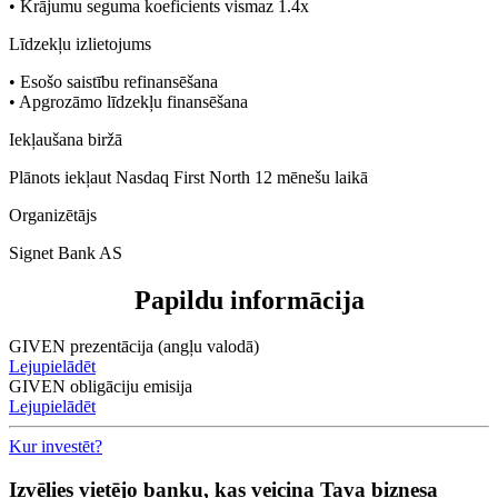
• Krājumu seguma koeficients vismaz 1.4x
Līdzekļu izlietojums
• Esošo saistību refinansēšana
• Apgrozāmo līdzekļu finansēšana
Iekļaušana biržā
Plānots iekļaut Nasdaq First North 12 mēnešu laikā
Organizētājs
Signet Bank AS
Papildu informācija
GIVEN prezentācija (angļu valodā)
Lejupielādēt
GIVEN obligāciju emisija
Lejupielādēt
Kur investēt?
Izvēlies vietējo banku, kas veicina Tava biznesa