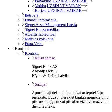
Pārvaldība
UZZINĀT VAIRĀK
Vadība
UZZINĀT VAIRĀK
Karjera
UZZINĀT VAIRĀK
Ilgtspēja
Finanšu informācija
Signet Asset Management Latvia
Signet Banka medijos
Atbalsts sabiedrībai
Mākslas kolekcija
Prāta Vētra
Kontakti
Kontakti
Mūsu adrese
Signet Bank AS
Antonijas iela 3
Rīga, LV 1010, Latvija
Saziņai
Apmeklētāji tiek apkalpoti tikai ar iepriekšēju
pierakstu. Lūdzu, piesakiet bankas apmeklējumu
pie sava baņķiera vai piesakot vizīti vismaz vienu
dienu iepriekš.