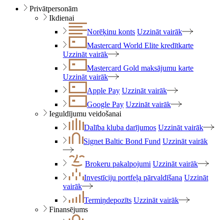
Privātpersonām
Ikdienai
Norēķinu konts
Uzzināt vairāk
Mastercard World Elite kredītkarte
Uzzināt vairāk
Mastercard Gold maksājumu karte
Uzzināt vairāk
Apple Pay
Uzzināt vairāk
Google Pay
Uzzināt vairāk
Ieguldījumu veidošanai
Dalība kluba darījumos
Uzzināt vairāk
Signet Baltic Bond Fund
Uzzināt vairāk
Brokeru pakalpojumi
Uzzināt vairāk
Investīciju portfeļa pārvaldīšana
Uzzināt
vairāk
Termiņdepozīts
Uzzināt vairāk
Finansējums