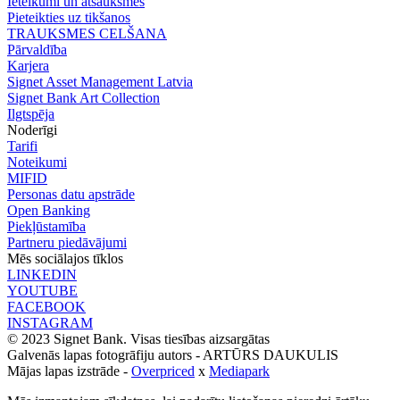
Ieteikumi un atsauksmes
Pieteikties uz tikšanos
TRAUKSMES CELŠANA
Pārvaldība
Karjera
Signet Asset Management Latvia
Signet Bank Art Collection
Ilgtspēja
Noderīgi
Tarifi
Noteikumi
MIFID
Personas datu apstrāde
Open Banking
Piekļūstamība
Partneru piedāvājumi
Mēs sociālajos tīklos
LINKEDIN
YOUTUBE
FACEBOOK
INSTAGRAM
© 2023 Signet Bank. Visas tiesības aizsargātas
Galvenās lapas fotogrāfiju autors -
ARTŪRS DAUKULIS
Mājas lapas izstrāde -
Overpriced
x
Mediapark