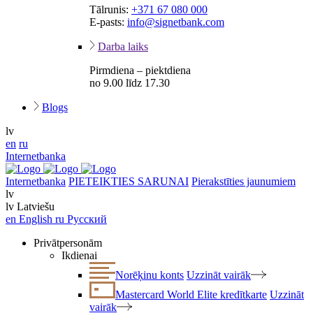
Tālrunis:
+371 67 080 000
E-pasts:
info@signetbank.com
Darba laiks
Pirmdiena – piektdiena
no 9.00 līdz 17.30
Blogs
lv
en
ru
Internetbanka
Internetbanka
PIETEIKTIES SARUNAI
Pierakstīties jaunumiem
lv
lv
Latviešu
en
English
ru
Русский
Privātpersonām
Ikdienai
Norēķinu konts
Uzzināt vairāk
Mastercard World Elite kredītkarte
Uzzināt
vairāk