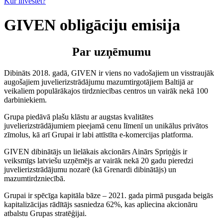
Kur investēt?
GIVEN obligāciju emisija
Par uzņēmumu
Dibināts 2018. gadā, GIVEN ir viens no vadošajiem un visstraujāk
augošajiem juvelierizstrādājumu mazumtirgotājiem Baltijā ar
veikaliem populārākajos tirdzniecības centros un vairāk nekā 100
darbiniekiem.
Grupa piedāvā plašu klāstu ar augstas kvalitātes
juvelierizstrādājumiem pieejamā cenu līmenī un unikālus privātos
zīmolus, kā arī Grupai ir labi attīstīta e-komercijas platforma.
GIVEN dibinātājs un lielākais akcionārs Ainārs Spriņģis ir
veiksmīgs latviešu uzņēmējs ar vairāk nekā 20 gadu pieredzi
juvelierizstrādājumu nozarē (kā Grenardi dibinātājs) un
mazumtirdzniecībā.
Grupai ir spēcīga kapitāla bāze – 2021. gada pirmā pusgada beigās
kapitalizācijas rādītājs sasniedza 62%, kas apliecina akcionāru
atbalstu Grupas stratēģijai.