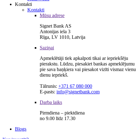
Kontakti
Kontakti
Mūsu adrese
Signet Bank AS
Antonijas iela 3
Rīga, LV 1010, Latvija
Saziņai
Apmeklētāji tiek apkalpoti tikai ar iepriekšēju
pierakstu. Lūdzu, piesakiet bankas apmeklējumu
pie sava baņķiera vai piesakot vizīti vismaz vienu
dienu iepriekš.
Tālrunis:
+371 67 080 000
E-pasts:
info@signetbank.com
Darba laiks
Pirmdiena – piektdiena
no 9.00 līdz 17.30
Blogs