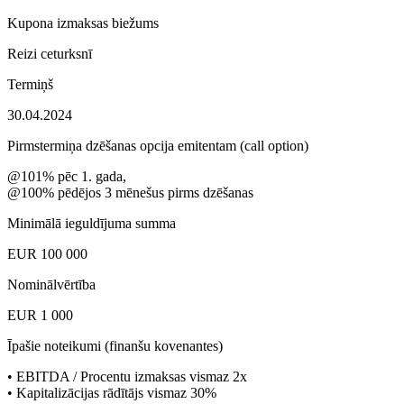
Kupona izmaksas biežums
Reizi ceturksnī
Termiņš
30.04.2024
Pirmstermiņa dzēšanas opcija emitentam (call option)
@101% pēc 1. gada,
@100% pēdējos 3 mēnešus pirms dzēšanas
Minimālā ieguldījuma summa
EUR 100 000
Nominālvērtība
EUR 1 000
Īpašie noteikumi (finanšu kovenantes)
• EBITDA / Procentu izmaksas vismaz 2x
• Kapitalizācijas rādītājs vismaz 30%