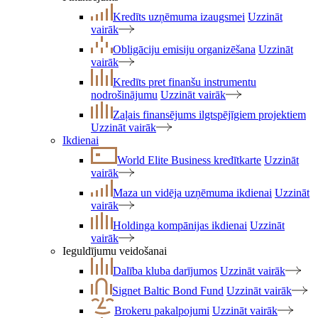
Kredīts uzņēmuma izaugsmei
Uzzināt
vairāk
Obligāciju emisiju organizēšana
Uzzināt
vairāk
Kredīts pret finanšu instrumentu
nodrošinājumu
Uzzināt vairāk
Zaļais finansējums ilgtspējīgiem projektiem
Uzzināt vairāk
Ikdienai
World Elite Business kredītkarte
Uzzināt
vairāk
Maza un vidēja uzņēmuma ikdienai
Uzzināt
vairāk
Holdinga kompānijas ikdienai
Uzzināt
vairāk
Ieguldījumu veidošanai
Dalība kluba darījumos
Uzzināt vairāk
Signet Baltic Bond Fund
Uzzināt vairāk
Brokeru pakalpojumi
Uzzināt vairāk