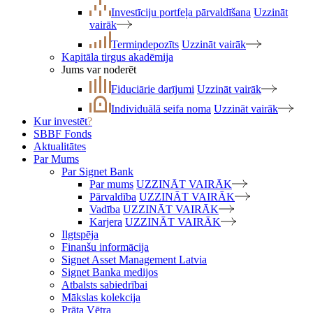
Investīciju portfeļa pārvaldīšana
Uzzināt
vairāk
Termiņdepozīts
Uzzināt vairāk
Kapitāla tirgus akadēmija
Jums var noderēt
Fiduciārie darījumi
Uzzināt vairāk
Individuālā seifa noma
Uzzināt vairāk
Kur investēt
?
SBBF Fonds
Aktualitātes
Par Mums
Par Signet Bank
Par mums
UZZINĀT VAIRĀK
Pārvaldība
UZZINĀT VAIRĀK
Vadība
UZZINĀT VAIRĀK
Karjera
UZZINĀT VAIRĀK
Ilgtspēja
Finanšu informācija
Signet Asset Management Latvia
Signet Banka medijos
Atbalsts sabiedrībai
Mākslas kolekcija
Prāta Vētra