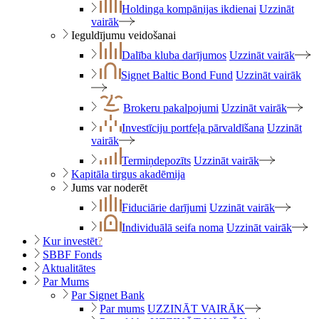
Holdinga kompānijas ikdienai
Uzzināt
vairāk
Ieguldījumu veidošanai
Dalība kluba darījumos
Uzzināt vairāk
Signet Baltic Bond Fund
Uzzināt vairāk
Brokeru pakalpojumi
Uzzināt vairāk
Investīciju portfeļa pārvaldīšana
Uzzināt
vairāk
Termiņdepozīts
Uzzināt vairāk
Kapitāla tirgus akadēmija
Jums var noderēt
Fiduciārie darījumi
Uzzināt vairāk
Individuālā seifa noma
Uzzināt vairāk
Kur investēt
?
SBBF Fonds
Aktualitātes
Par Mums
Par Signet Bank
Par mums
UZZINĀT VAIRĀK