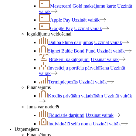
Mastercard Gold maksājumu karte
Uzzināt
vairāk
Apple Pay
Uzzināt vairāk
Google Pay
Uzzināt vairāk
Ieguldījumu veidošanai
Dalība kluba darījumos
Uzzināt vairāk
Signet Baltic Bond Fund
Uzzināt vairāk
Brokeru pakalpojumi
Uzzināt vairāk
Investīciju portfeļa pārvaldīšana
Uzzināt
vairāk
Termiņdepozīts
Uzzināt vairāk
Finansējums
Kredīts privātām vajadzībām
Uzzināt vairāk
Jums var noderēt
Fiduciārie darījumi
Uzzināt vairāk
Individuālā seifa noma
Uzzināt vairāk
Uzņēmējiem
Finansējums