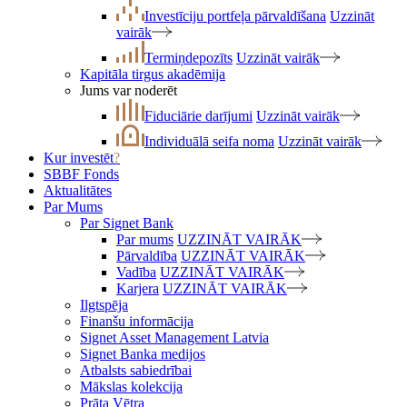
Investīciju portfeļa pārvaldīšana
Uzzināt
vairāk
Termiņdepozīts
Uzzināt vairāk
Kapitāla tirgus akadēmija
Jums var noderēt
Fiduciārie darījumi
Uzzināt vairāk
Individuālā seifa noma
Uzzināt vairāk
Kur investēt
?
SBBF Fonds
Aktualitātes
Par Mums
Par Signet Bank
Par mums
UZZINĀT VAIRĀK
Pārvaldība
UZZINĀT VAIRĀK
Vadība
UZZINĀT VAIRĀK
Karjera
UZZINĀT VAIRĀK
Ilgtspēja
Finanšu informācija
Signet Asset Management Latvia
Signet Banka medijos
Atbalsts sabiedrībai
Mākslas kolekcija
Prāta Vētra