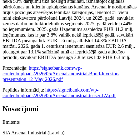
nekā 50% darījumu tika noslēgti attālināti, izmantojot digitālās
pārdošanas un klientu apkalpošanas kanālus. Arsenal ir nostiprinātas
tirgus pozīcijas atsevišķās tehnikas kategorijās, ieņemot #1 vietu
mini ekskavatoru pārdošanā Latvijā 2024. un 2025. gadā, savukārt
zemes darbu un traktortehnikas segments 2025. gadā veidoja 44%
no ieņēmumiem. 2025. gadā Uzņēmums sasniedza EUR 11.2 milj.
ieņēmumus, kas ir par 3.8% vairāk nekā iepriekšējā gadā, savukārt
EBITDA pieauga līdz EUR 1.6 milj., atbilstot 14.3% EBITDA
maržai. 2026. gada 1. ceturksnī ieņēmumi sasniedza EUR 2.6 milj.,
pieaugot par 13.1% salīdzinājumā ar iepriekšējā gada attiecīgo
periodu, savukārt EBITDA pieauga 3.8 reizes līdz EUR 0.3 milj.
Prezentācija:
https://signetbank.com/wp-
content/uploads/2026/05/Arsenal-Industrial-Bond-Investor-
presentation-12-May-2026.pdf
Papildus informācija:
https://signetbank.com/wp-
content/uploads/2026/05/Arsenal-Industrial-teaser-LV.pdf
Nosacījumi
Emitents
SIA Arsenal Industrial (Latvija)