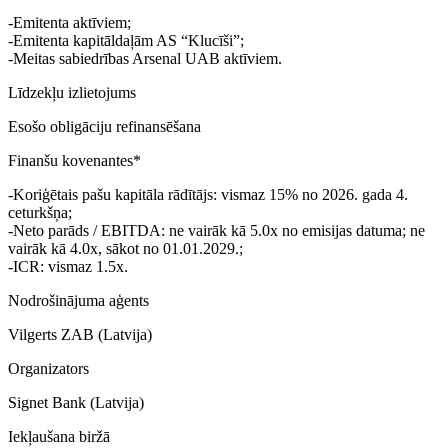
-Emitenta aktīviem;
-Emitenta kapitāldaļām AS “Klucīši”;
-Meitas sabiedrības Arsenal UAB aktīviem.
Līdzekļu izlietojums
Esošo obligāciju refinansēšana
Finanšu kovenantes*
-Koriģētais pašu kapitāla rādītājs: vismaz 15% no 2026. gada 4.
ceturkšņa;
-Neto parāds / EBITDA: ne vairāk kā 5.0x no emisijas datuma; ne
vairāk kā 4.0x, sākot no 01.01.2029.;
-ICR: vismaz 1.5x.
Nodrošinājuma aģents
Vilgerts ZAB (Latvija)
Organizators
Signet Bank (Latvija)
Iekļaušana biržā