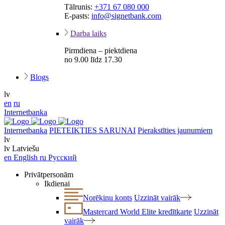
Tālrunis:
+371 67 080 000
E-pasts:
info@signetbank.com
Darba laiks
Pirmdiena – piektdiena
no 9.00 līdz 17.30
Blogs
lv
en
ru
Internetbanka
Internetbanka
PIETEIKTIES SARUNAI
Pierakstīties jaunumiem
lv
lv
Latviešu
en
English
ru
Русский
Privātpersonām
Ikdienai
Norēķinu konts
Uzzināt vairāk
Mastercard World Elite kredītkarte
Uzzināt
vairāk