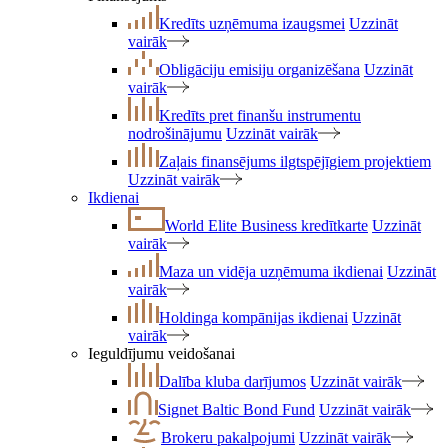
Kredīts uzņēmuma izaugsmei
Uzzināt
vairāk
Obligāciju emisiju organizēšana
Uzzināt
vairāk
Kredīts pret finanšu instrumentu
nodrošinājumu
Uzzināt vairāk
Zaļais finansējums ilgtspējīgiem projektiem
Uzzināt vairāk
Ikdienai
World Elite Business kredītkarte
Uzzināt
vairāk
Maza un vidēja uzņēmuma ikdienai
Uzzināt
vairāk
Holdinga kompānijas ikdienai
Uzzināt
vairāk
Ieguldījumu veidošanai
Dalība kluba darījumos
Uzzināt vairāk
Signet Baltic Bond Fund
Uzzināt vairāk
Brokeru pakalpojumi
Uzzināt vairāk