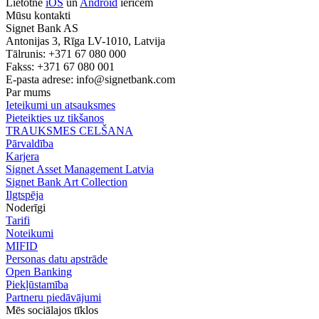
Lietotne
iOS
un
Android
ierīcēm
Mūsu kontakti
Signet Bank AS
Antonijas 3, Rīga LV-1010, Latvija
Tālrunis: +371 67 080 000
Fakss: +371 67 080 001
E-pasta adrese:
info@signetbank.com
Par mums
Ieteikumi un atsauksmes
Pieteikties uz tikšanos
TRAUKSMES CELŠANA
Pārvaldība
Karjera
Signet Asset Management Latvia
Signet Bank Art Collection
Ilgtspēja
Noderīgi
Tarifi
Noteikumi
MIFID
Personas datu apstrāde
Open Banking
Piekļūstamība
Partneru piedāvājumi
Mēs sociālajos tīklos