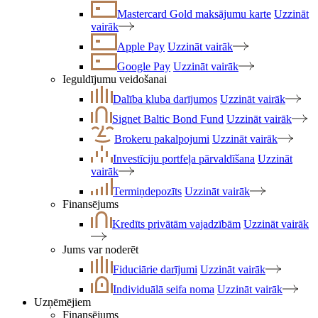
Mastercard Gold maksājumu karte
Uzzināt
vairāk
Apple Pay
Uzzināt vairāk
Google Pay
Uzzināt vairāk
Ieguldījumu veidošanai
Dalība kluba darījumos
Uzzināt vairāk
Signet Baltic Bond Fund
Uzzināt vairāk
Brokeru pakalpojumi
Uzzināt vairāk
Investīciju portfeļa pārvaldīšana
Uzzināt
vairāk
Termiņdepozīts
Uzzināt vairāk
Finansējums
Kredīts privātām vajadzībām
Uzzināt vairāk
Jums var noderēt
Fiduciārie darījumi
Uzzināt vairāk
Individuālā seifa noma
Uzzināt vairāk
Uzņēmējiem
Finansējums