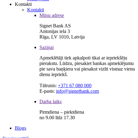
Kontakti
Kontakti
Mūsu adrese
Signet Bank AS
Antonijas iela 3
Rīga, LV 1010, Latvija
Saziņai
Apmeklētāji tiek apkalpoti tikai ar iepriekšēju
pierakstu. Lūdzu, piesakiet bankas apmeklējumu
pie sava baņķiera vai piesakot vizīti vismaz vienu
dienu iepriekš.
Tālrunis:
+371 67 080 000
E-pasts:
info@signetbank.com
Darba laiks
Pirmdiena – piektdiena
no 9.00 līdz 17.30
Blogs