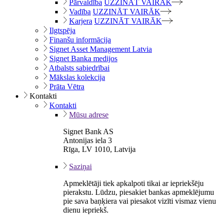
Pārvaldība
UZZINĀT VAIRĀK
Vadība
UZZINĀT VAIRĀK
Karjera
UZZINĀT VAIRĀK
Ilgtspēja
Finanšu informācija
Signet Asset Management Latvia
Signet Banka medijos
Atbalsts sabiedrībai
Mākslas kolekcija
Prāta Vētra
Kontakti
Kontakti
Mūsu adrese
Signet Bank AS
Antonijas iela 3
Rīga, LV 1010, Latvija
Saziņai
Apmeklētāji tiek apkalpoti tikai ar iepriekšēju
pierakstu. Lūdzu, piesakiet bankas apmeklējumu
pie sava baņķiera vai piesakot vizīti vismaz vienu
dienu iepriekš.