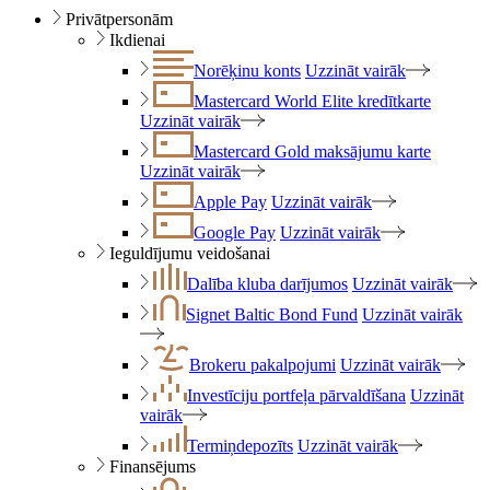
Privātpersonām
Ikdienai
Norēķinu konts
Uzzināt vairāk
Mastercard World Elite kredītkarte
Uzzināt vairāk
Mastercard Gold maksājumu karte
Uzzināt vairāk
Apple Pay
Uzzināt vairāk
Google Pay
Uzzināt vairāk
Ieguldījumu veidošanai
Dalība kluba darījumos
Uzzināt vairāk
Signet Baltic Bond Fund
Uzzināt vairāk
Brokeru pakalpojumi
Uzzināt vairāk
Investīciju portfeļa pārvaldīšana
Uzzināt
vairāk
Termiņdepozīts
Uzzināt vairāk
Finansējums