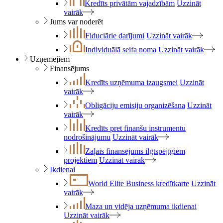
Kredīts privātām vajadzībām
Uzzināt
vairāk
Jums var noderēt
Fiduciārie darījumi
Uzzināt vairāk
Individuālā seifa noma
Uzzināt vairāk
Uzņēmējiem
Finansējums
Kredīts uzņēmuma izaugsmei
Uzzināt
vairāk
Obligāciju emisiju organizēšana
Uzzināt
vairāk
Kredīts pret finanšu instrumentu
nodrošinājumu
Uzzināt vairāk
Zaļais finansējums ilgtspējīgiem
projektiem
Uzzināt vairāk
Ikdienai
World Elite Business kredītkarte
Uzzināt
vairāk
Maza un vidēja uzņēmuma ikdienai
Uzzināt vairāk