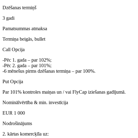
Dzēšanas termiņš
3 gadi
Pamatsummas atmaksa
Termiņa beigās, bullet
Call Opcija
-Pēc 1. gada – par 102%;
-Pēc 2. gada – par 101%;
-6 mēnešus pirms dzēšanas termiņa – par 100%.
Put Opcija
Par 101% kontroles maiņas un / vai FlyCap iziešanas gadījumā.
Nominālvērtība & min. investīcija
EUR 1 000
Nodrošinājums
2. kārtas komercķīla uz: