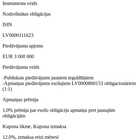
Instrumenta veids
Nodrošinātas obligācijas
ISIN
LV0000111623
Piedāvājuma apjoms
EUR 3 000 000
Piedāvājuma veids
-Publiskais piedāvājums jauniem ieguldītājiem
-Apmaiņas piedāvājums esošajiem LV0000860153 obligacionāriem
(1:1)
Apmaiņas prēmija
1,0% prēmija par esošo obligāciju apmaiņu pret jaunajām
obligācijām
Kupona likme, Kupona izmaksa
12.0%, izmaksa reizi mēnesī