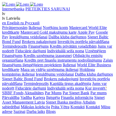
Internetbanka
PIETEIKTIES SARUNAI
lv
lv
Latviešu
en
English
ru
Русский
Privātpersonām
Ikdienai
Norēķinu konts
Mastercard World Elite
kredītkarte
Mastercard Gold maksājumu karte
Apple Pay
Google
Pay
Ieguldījumu veidošanai
Dalība kluba darījumos
Signet Baltic
Bond Fund
Brokeru pakalpojumi
Investīciju portfeļa pārvaldīšana
Termiņdepozīts
Finansējums
Kredīts privātām vajadzībām
Jums var
noderēt
Fiduciārie darījumi
Individuālā seifa noma
Uzņēmējiem
Finansējums
Kredīts uzņēmuma izaugsmei
Obligāciju emisiju
organizēšana
Kredīts pret finanšu instrumentu nodrošinājumu
Zaļais
finansējums ilgtspējīgiem projektiem
Ikdienai
World Elite Business
kredītkarte
Maza un vidēja uzņēmuma ikdienai
Holdinga
kompānijas ikdienai
Ieguldījumu veidošanai
Dalība kluba darījumos
Signet Baltic Bond Fund
Brokeru pakalpojumi
Investīciju portfeļa
pārvaldīšana
Termiņdepozīts
Kapitāla tirgus akadēmija
Jums var
noderēt
Fiduciārie darījumi
Individuālā seifa noma
Kur investēt
?
SBBF Fonds
Aktualitātes
Par Mums
Par Signet Bank
Par mums
Pārvaldība
Vadība
Karjera
Ilgtspēja
Finanšu informācija
Signet
Asset Management Latvia
Signet Banka medijos
Atbalsts
sabiedrībai
Mākslas kolekcija
Prāta Vētra
Kontakti
Kontakti
Mūsu
adrese
Saziņai
Darba laiks
Blogs