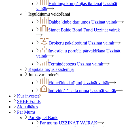
Holdinga kompānijas ikdienai
Uzzināt
vairāk
Ieguldījumu veidošanai
Dalība kluba darījumos
Uzzināt vairāk
Signet Baltic Bond Fund
Uzzināt vairāk
Brokeru pakalpojumi
Uzzināt vairāk
Investīciju portfeļa pārvaldīšana
Uzzināt
vairāk
Termiņdepozīts
Uzzināt vairāk
Kapitāla tirgus akadēmija
Jums var noderēt
Fiduciārie darījumi
Uzzināt vairāk
Individuālā seifa noma
Uzzināt vairāk
Kur investēt
?
SBBF Fonds
Aktualitātes
Par Mums
Par Signet Bank
Par mums
UZZINĀT VAIRĀK