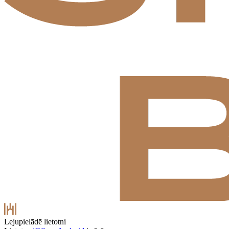
Lejupielādē lietotni