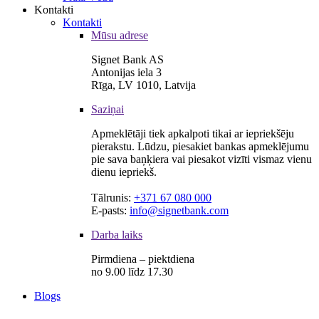
Kontakti
Kontakti
Mūsu adrese
Signet Bank AS
Antonijas iela 3
Rīga, LV 1010, Latvija
Saziņai
Apmeklētāji tiek apkalpoti tikai ar iepriekšēju
pierakstu. Lūdzu, piesakiet bankas apmeklējumu
pie sava baņķiera vai piesakot vizīti vismaz vienu
dienu iepriekš.
Tālrunis:
+371 67 080 000
E-pasts:
info@signetbank.com
Darba laiks
Pirmdiena – piektdiena
no 9.00 līdz 17.30
Blogs