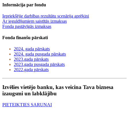
Informācija par fondu
Iepriekšējie darbības rezultātu scenārija aprēķini
Ar ieguldījumiem saistītās izmaksas
Fonda pastāvīgās izmaksas
Fonda finanšu pārskati
2024. gada pārskats
2024. gada pusgada pārskats
2023.gada pārskats
2023.gada pusgada pārskats
2022.gada pārskats
Izvēlies vietējo banku, kas veicina Tava biznesa
izaugsmi un labklājību
PIETEIKTIES SARUNAI