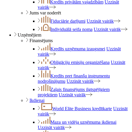
Kredīts privātām vajadzībām
Uzzināt
vairāk
Jums var noderēt
Fiduciārie darījumi
Uzzināt vairāk
Individuālā seifa noma
Uzzināt vairāk
Uzņēmējiem
Finansējums
Kredīts uzņēmuma izaugsmei
Uzzināt
vairāk
Obligāciju emisiju organizēšana
Uzzināt
vairāk
Kredīts pret finanšu instrumentu
nodrošinājumu
Uzzināt vairāk
Zaļais finansējums ilgtspējīgiem
projektiem
Uzzināt vairāk
Ikdienai
World Elite Business kredītkarte
Uzzināt
vairāk
Maza un vidēja uzņēmuma ikdienai
Uzzināt vairāk