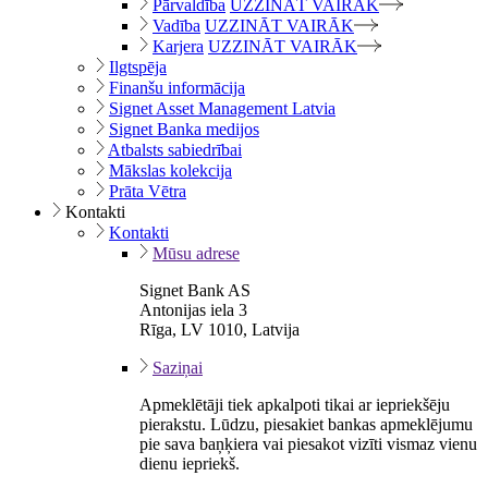
Pārvaldība
UZZINĀT VAIRĀK
Vadība
UZZINĀT VAIRĀK
Karjera
UZZINĀT VAIRĀK
Ilgtspēja
Finanšu informācija
Signet Asset Management Latvia
Signet Banka medijos
Atbalsts sabiedrībai
Mākslas kolekcija
Prāta Vētra
Kontakti
Kontakti
Mūsu adrese
Signet Bank AS
Antonijas iela 3
Rīga, LV 1010, Latvija
Saziņai
Apmeklētāji tiek apkalpoti tikai ar iepriekšēju
pierakstu. Lūdzu, piesakiet bankas apmeklējumu
pie sava baņķiera vai piesakot vizīti vismaz vienu
dienu iepriekš.