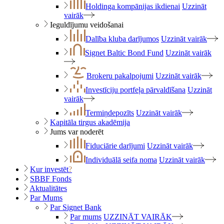
Holdinga kompānijas ikdienai
Uzzināt
vairāk
Ieguldījumu veidošanai
Dalība kluba darījumos
Uzzināt vairāk
Signet Baltic Bond Fund
Uzzināt vairāk
Brokeru pakalpojumi
Uzzināt vairāk
Investīciju portfeļa pārvaldīšana
Uzzināt
vairāk
Termiņdepozīts
Uzzināt vairāk
Kapitāla tirgus akadēmija
Jums var noderēt
Fiduciārie darījumi
Uzzināt vairāk
Individuālā seifa noma
Uzzināt vairāk
Kur investēt
?
SBBF Fonds
Aktualitātes
Par Mums
Par Signet Bank
Par mums
UZZINĀT VAIRĀK