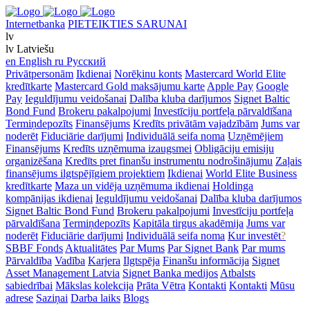
Internetbanka
PIETEIKTIES SARUNAI
lv
lv
Latviešu
en
English
ru
Русский
Privātpersonām
Ikdienai
Norēķinu konts
Mastercard World Elite
kredītkarte
Mastercard Gold maksājumu karte
Apple Pay
Google
Pay
Ieguldījumu veidošanai
Dalība kluba darījumos
Signet Baltic
Bond Fund
Brokeru pakalpojumi
Investīciju portfeļa pārvaldīšana
Termiņdepozīts
Finansējums
Kredīts privātām vajadzībām
Jums var
noderēt
Fiduciārie darījumi
Individuālā seifa noma
Uzņēmējiem
Finansējums
Kredīts uzņēmuma izaugsmei
Obligāciju emisiju
organizēšana
Kredīts pret finanšu instrumentu nodrošinājumu
Zaļais
finansējums ilgtspējīgiem projektiem
Ikdienai
World Elite Business
kredītkarte
Maza un vidēja uzņēmuma ikdienai
Holdinga
kompānijas ikdienai
Ieguldījumu veidošanai
Dalība kluba darījumos
Signet Baltic Bond Fund
Brokeru pakalpojumi
Investīciju portfeļa
pārvaldīšana
Termiņdepozīts
Kapitāla tirgus akadēmija
Jums var
noderēt
Fiduciārie darījumi
Individuālā seifa noma
Kur investēt
?
SBBF Fonds
Aktualitātes
Par Mums
Par Signet Bank
Par mums
Pārvaldība
Vadība
Karjera
Ilgtspēja
Finanšu informācija
Signet
Asset Management Latvia
Signet Banka medijos
Atbalsts
sabiedrībai
Mākslas kolekcija
Prāta Vētra
Kontakti
Kontakti
Mūsu
adrese
Saziņai
Darba laiks
Blogs