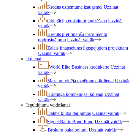
Kredīts uzņēmuma izaugsmei
Uzzināt
vairāk
Obligāciju emisiju organizēšana
Uzzināt
vairāk
Kredīts pret finanšu instrumentu
nodrošinājumu
Uzzināt vairāk
Zaļais finansējums ilgtspējīgiem projektiem
Uzzināt vairāk
Ikdienai
World Elite Business kredītkarte
Uzzināt
vairāk
Maza un vidēja uzņēmuma ikdienai
Uzzināt
vairāk
Holdinga kompānijas ikdienai
Uzzināt
vairāk
Ieguldījumu veidošanai
Dalība kluba darījumos
Uzzināt vairāk
Signet Baltic Bond Fund
Uzzināt vairāk
Brokeru pakalpojumi
Uzzināt vairāk