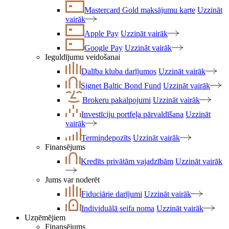
Mastercard Gold maksājumu karte
Uzzināt
vairāk
Apple Pay
Uzzināt vairāk
Google Pay
Uzzināt vairāk
Ieguldījumu veidošanai
Dalība kluba darījumos
Uzzināt vairāk
Signet Baltic Bond Fund
Uzzināt vairāk
Brokeru pakalpojumi
Uzzināt vairāk
Investīciju portfeļa pārvaldīšana
Uzzināt
vairāk
Termiņdepozīts
Uzzināt vairāk
Finansējums
Kredīts privātām vajadzībām
Uzzināt vairāk
Jums var noderēt
Fiduciārie darījumi
Uzzināt vairāk
Individuālā seifa noma
Uzzināt vairāk
Uzņēmējiem
Finansējums