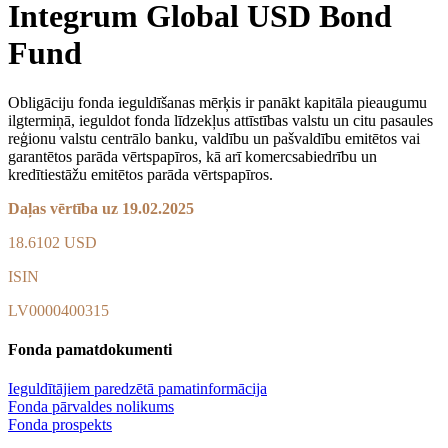
Integrum Global USD Bond
Fund
Obligāciju fonda ieguldīšanas mērķis ir panākt kapitāla pieaugumu
ilgtermiņā, ieguldot fonda līdzekļus attīstības valstu un citu pasaules
reģionu valstu centrālo banku, valdību un pašvaldību emitētos vai
garantētos parāda vērtspapīros, kā arī komercsabiedrību un
kredītiestāžu emitētos parāda vērtspapīros.
Daļas vērtība uz 19.02.2025
18.6102 USD
ISIN
LV0000400315
Fonda pamatdokumenti
Ieguldītājiem paredzētā pamatinformācija
Fonda pārvaldes nolikums
Fonda prospekts