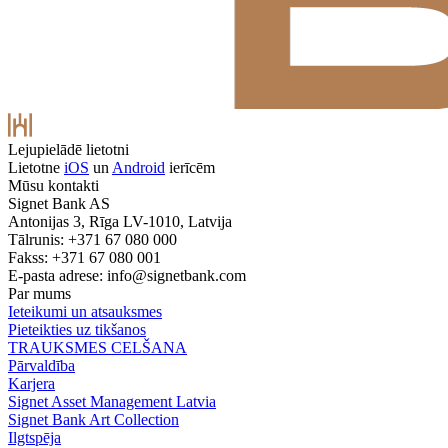
Lejupielādē lietotni
Lietotne
iOS
un
Android
ierīcēm
Mūsu kontakti
Signet Bank AS
Antonijas 3, Rīga LV-1010, Latvija
Tālrunis: +371 67 080 000
Fakss: +371 67 080 001
E-pasta adrese:
info@signetbank.com
Par mums
Ieteikumi un atsauksmes
Pieteikties uz tikšanos
TRAUKSMES CELŠANA
Pārvaldība
Karjera
Signet Asset Management Latvia
Signet Bank Art Collection
Ilgtspēja