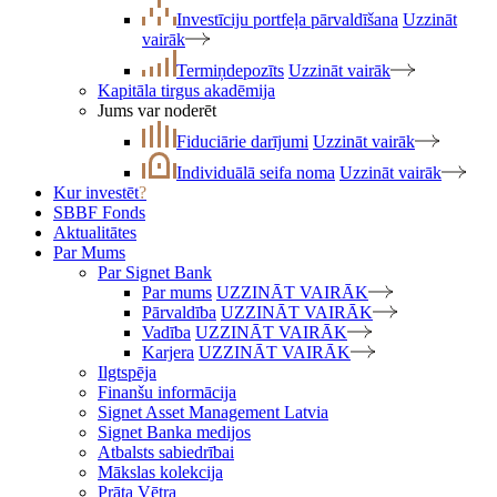
Investīciju portfeļa pārvaldīšana
Uzzināt
vairāk
Termiņdepozīts
Uzzināt vairāk
Kapitāla tirgus akadēmija
Jums var noderēt
Fiduciārie darījumi
Uzzināt vairāk
Individuālā seifa noma
Uzzināt vairāk
Kur investēt
?
SBBF Fonds
Aktualitātes
Par Mums
Par Signet Bank
Par mums
UZZINĀT VAIRĀK
Pārvaldība
UZZINĀT VAIRĀK
Vadība
UZZINĀT VAIRĀK
Karjera
UZZINĀT VAIRĀK
Ilgtspēja
Finanšu informācija
Signet Asset Management Latvia
Signet Banka medijos
Atbalsts sabiedrībai
Mākslas kolekcija
Prāta Vētra