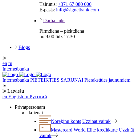
Tālrunis:
+371 67 080 000
E-pasts:
info@signetbank.com
Darba laiks
Pirmdiena – piektdiena
no 9.00 līdz 17.30
Blogs
lv
en
ru
Internetbanka
Internetbanka
PIETEIKTIES SARUNAI
Pierakstīties jaunumiem
lv
lv
Latviešu
en
English
ru
Русский
Privātpersonām
Ikdienai
Norēķinu konts
Uzzināt vairāk
Mastercard World Elite kredītkarte
Uzzināt
vairāk