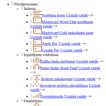
Privātpersonām
Ikdienai
Norēķinu konts
Uzzināt vairāk
Mastercard World Elite kredītkarte
Uzzināt vairāk
Mastercard Gold maksājumu karte
Uzzināt vairāk
Apple Pay
Uzzināt vairāk
Google Pay
Uzzināt vairāk
Ieguldījumu veidošanai
Dalība kluba darījumos
Uzzināt vairāk
Signet Baltic Bond Fund
Uzzināt vairāk
Brokeru pakalpojumi
Uzzināt vairāk
Investīciju portfeļa pārvaldīšana
Uzzināt
vairāk
Termiņdepozīts
Uzzināt vairāk
Finansējums