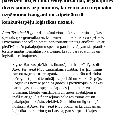
paredzēts uzņēmuma reorganizācijai, iegādājoties
divus jaunus uzņēmumus, lai veicinātu turpmāko
uzņēmuma izaugsmi un stiprinātu tā
konkurētspēju loģistikas nozarē.
Agro Terminal Riga
ir daudzfunkcionāls kravu terminālis, kas
specializējas ģenerālkravu, konteineru un beramkravu apstrādē.
Uzņēmums nodrošina preču pārkraušanu un uzglabāšanu, kā arī
piedāvā plašu pakalpojumu spektru gan Latvijā, gan starptautiski,
tostarp muitas formalitāšu kārtošanu, kravu pārvadājumus un
loģistikas risinājumus.
Signet Bankas piešķirtais finansējums ir nozīmīgs solis
Agro Terminal Riga
turpmākajā attīstībā. Tas ļauj mums
īstenot uzņēmuma reorganizāciju un paplašināt darbības
mērogu, stiprinot termināļa kapacitāti un konkurētspēju.
Loģistikas nozare pēdējos gados ir piedzīvojusi būtiskas
pārmaiņas, tāpēc spēja pielāgoties jaunām kravu
plūsmām, klientu vajadzībām un tirgus apstākļiem ir
īpaši svarīga. Šis finansējums palīdzēs mums attīstīt
pakalpojumu klāstu, efektivizēt darbību un ilgtermiņā
nostiprināt
Agro Terminal Riga
pozīcijas kā uzticamam
loģistikas partnerim gan Latvijā, gan starptautiskajos