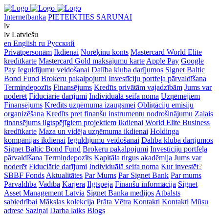
Internetbanka
PIETEIKTIES SARUNAI
lv
lv
Latviešu
en
English
ru
Русский
Privātpersonām
Ikdienai
Norēķinu konts
Mastercard World Elite
kredītkarte
Mastercard Gold maksājumu karte
Apple Pay
Google
Pay
Ieguldījumu veidošanai
Dalība kluba darījumos
Signet Baltic
Bond Fund
Brokeru pakalpojumi
Investīciju portfeļa pārvaldīšana
Termiņdepozīts
Finansējums
Kredīts privātām vajadzībām
Jums var
noderēt
Fiduciārie darījumi
Individuālā seifa noma
Uzņēmējiem
Finansējums
Kredīts uzņēmuma izaugsmei
Obligāciju emisiju
organizēšana
Kredīts pret finanšu instrumentu nodrošinājumu
Zaļais
finansējums ilgtspējīgiem projektiem
Ikdienai
World Elite Business
kredītkarte
Maza un vidēja uzņēmuma ikdienai
Holdinga
kompānijas ikdienai
Ieguldījumu veidošanai
Dalība kluba darījumos
Signet Baltic Bond Fund
Brokeru pakalpojumi
Investīciju portfeļa
pārvaldīšana
Termiņdepozīts
Kapitāla tirgus akadēmija
Jums var
noderēt
Fiduciārie darījumi
Individuālā seifa noma
Kur investēt
?
SBBF Fonds
Aktualitātes
Par Mums
Par Signet Bank
Par mums
Pārvaldība
Vadība
Karjera
Ilgtspēja
Finanšu informācija
Signet
Asset Management Latvia
Signet Banka medijos
Atbalsts
sabiedrībai
Mākslas kolekcija
Prāta Vētra
Kontakti
Kontakti
Mūsu
adrese
Saziņai
Darba laiks
Blogs