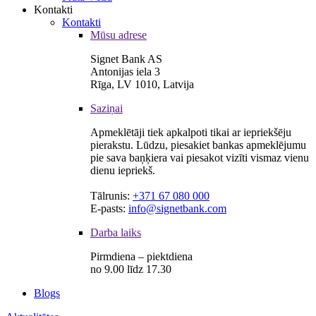
Kontakti
Kontakti
Mūsu adrese
Signet Bank AS
Antonijas iela 3
Rīga, LV 1010, Latvija
Saziņai
Apmeklētāji tiek apkalpoti tikai ar iepriekšēju
pierakstu. Lūdzu, piesakiet bankas apmeklējumu
pie sava baņķiera vai piesakot vizīti vismaz vienu
dienu iepriekš.
Tālrunis:
+371 67 080 000
E-pasts:
info@signetbank.com
Darba laiks
Pirmdiena – piektdiena
no 9.00 līdz 17.30
Blogs