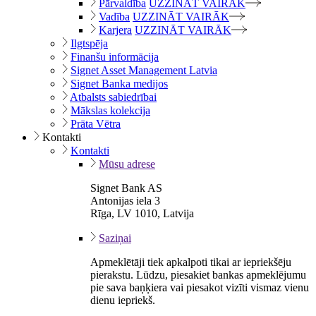
Pārvaldība
UZZINĀT VAIRĀK
Vadība
UZZINĀT VAIRĀK
Karjera
UZZINĀT VAIRĀK
Ilgtspēja
Finanšu informācija
Signet Asset Management Latvia
Signet Banka medijos
Atbalsts sabiedrībai
Mākslas kolekcija
Prāta Vētra
Kontakti
Kontakti
Mūsu adrese
Signet Bank AS
Antonijas iela 3
Rīga, LV 1010, Latvija
Saziņai
Apmeklētāji tiek apkalpoti tikai ar iepriekšēju
pierakstu. Lūdzu, piesakiet bankas apmeklējumu
pie sava baņķiera vai piesakot vizīti vismaz vienu
dienu iepriekš.