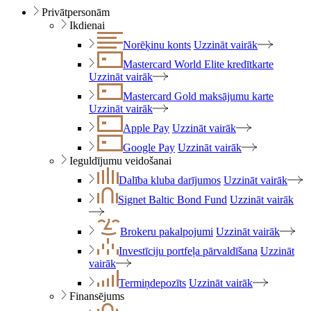
Privātpersonām
Ikdienai
Norēķinu konts
Uzzināt vairāk
Mastercard World Elite kredītkarte
Uzzināt vairāk
Mastercard Gold maksājumu karte
Uzzināt vairāk
Apple Pay
Uzzināt vairāk
Google Pay
Uzzināt vairāk
Ieguldījumu veidošanai
Dalība kluba darījumos
Uzzināt vairāk
Signet Baltic Bond Fund
Uzzināt vairāk
Brokeru pakalpojumi
Uzzināt vairāk
Investīciju portfeļa pārvaldīšana
Uzzināt
vairāk
Termiņdepozīts
Uzzināt vairāk
Finansējums