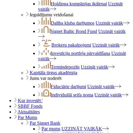
Holdinga kompānijas ikdienai
Uzzināt
vairāk
Ieguldījumu veidošanai
Dalība kluba darījumos
Uzzināt vairāk
Signet Baltic Bond Fund
Uzzināt vairāk
Brokeru pakalpojumi
Uzzināt vairāk
Investīciju portfeļa pārvaldīšana
Uzzināt
vairāk
Termiņdepozīts
Uzzināt vairāk
Kapitāla tirgus akadēmija
Jums var noderēt
Fiduciārie darījumi
Uzzināt vairāk
Individuālā seifa noma
Uzzināt vairāk
Kur investēt
?
SBBF Fonds
Aktualitātes
Par Mums
Par Signet Bank
Par mums
UZZINĀT VAIRĀK