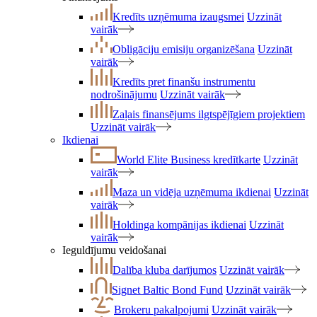
Kredīts uzņēmuma izaugsmei
Uzzināt
vairāk
Obligāciju emisiju organizēšana
Uzzināt
vairāk
Kredīts pret finanšu instrumentu
nodrošinājumu
Uzzināt vairāk
Zaļais finansējums ilgtspējīgiem projektiem
Uzzināt vairāk
Ikdienai
World Elite Business kredītkarte
Uzzināt
vairāk
Maza un vidēja uzņēmuma ikdienai
Uzzināt
vairāk
Holdinga kompānijas ikdienai
Uzzināt
vairāk
Ieguldījumu veidošanai
Dalība kluba darījumos
Uzzināt vairāk
Signet Baltic Bond Fund
Uzzināt vairāk
Brokeru pakalpojumi
Uzzināt vairāk