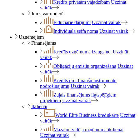
Kredīts privātām vajadzībām
Uzzināt
vairāk
Jums var noderēt
Fiduciārie darījumi
Uzzināt vairāk
Individuālā seifa noma
Uzzināt vairāk
Uzņēmējiem
Finansējums
Kredīts uzņēmuma izaugsmei
Uzzināt
vairāk
Obligāciju emisiju organizēšana
Uzzināt
vairāk
Kredīts pret finanšu instrumentu
nodrošinājumu
Uzzināt vairāk
Zaļais finansējums ilgtspējīgiem
projektiem
Uzzināt vairāk
Ikdienai
World Elite Business kredītkarte
Uzzināt
vairāk
Maza un vidēja uzņēmuma ikdienai
Uzzināt vairāk