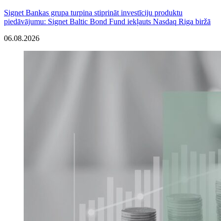
Signet Bankas grupa turpina stiprināt investīciju produktu
piedāvājumu: Signet Baltic Bond Fund iekļauts Nasdaq Riga biržā
06.08.2026