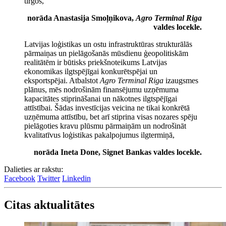
tirgos,
norāda Anastasija Smoļņikova,
Agro Terminal Riga
valdes locekle.
Latvijas loģistikas un ostu infrastruktūras strukturālās
pārmaiņas un pielāgošanās mūsdienu ģeopolitiskām
realitātēm ir būtisks priekšnoteikums Latvijas
ekonomikas ilgtspējīgai konkurētspējai un
eksportspējai. Atbalstot
Agro Terminal Riga
izaugsmes
plānus, mēs nodrošinām finansējumu uzņēmuma
kapacitātes stiprināšanai un nākotnes ilgtspējīgai
attīstībai. Šādas investīcijas veicina ne tikai konkrētā
uzņēmuma attīstību, bet arī stiprina visas nozares spēju
pielāgoties kravu plūsmu pārmaiņām un nodrošināt
kvalitatīvus loģistikas pakalpojumus ilgtermiņā,
norāda Ineta Done, Signet Bankas valdes locekle.
Dalieties ar rakstu:
Facebook
Twitter
Linkedin
Citas aktualitātes