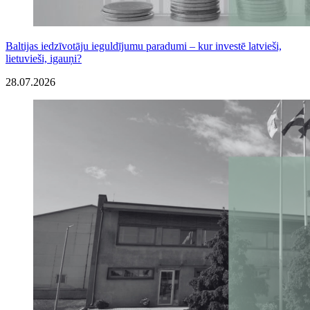
Baltijas iedzīvotāju ieguldījumu paradumi – kur investē latvieši,
lietuvieši, igauņi?
28.07.2026