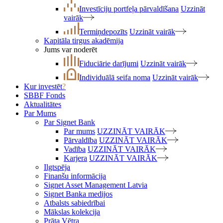
Investīciju portfeļa pārvaldīšana
Uzzināt
vairāk
Termiņdepozīts
Uzzināt vairāk
Kapitāla tirgus akadēmija
Jums var noderēt
Fiduciārie darījumi
Uzzināt vairāk
Individuālā seifa noma
Uzzināt vairāk
Kur investēt
?
SBBF Fonds
Aktualitātes
Par Mums
Par Signet Bank
Par mums
UZZINĀT VAIRĀK
Pārvaldība
UZZINĀT VAIRĀK
Vadība
UZZINĀT VAIRĀK
Karjera
UZZINĀT VAIRĀK
Ilgtspēja
Finanšu informācija
Signet Asset Management Latvia
Signet Banka medijos
Atbalsts sabiedrībai
Mākslas kolekcija
Prāta Vētra