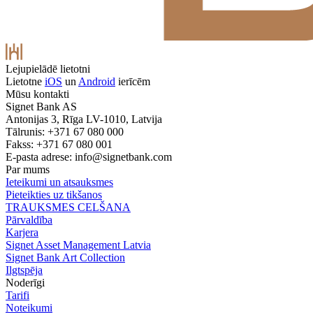
Lejupielādē lietotni
Lietotne
iOS
un
Android
ierīcēm
Mūsu kontakti
Signet Bank AS
Antonijas 3, Rīga LV-1010, Latvija
Tālrunis: +371 67 080 000
Fakss: +371 67 080 001
E-pasta adrese:
info@signetbank.com
Par mums
Ieteikumi un atsauksmes
Pieteikties uz tikšanos
TRAUKSMES CELŠANA
Pārvaldība
Karjera
Signet Asset Management Latvia
Signet Bank Art Collection
Ilgtspēja
Noderīgi
Tarifi
Noteikumi