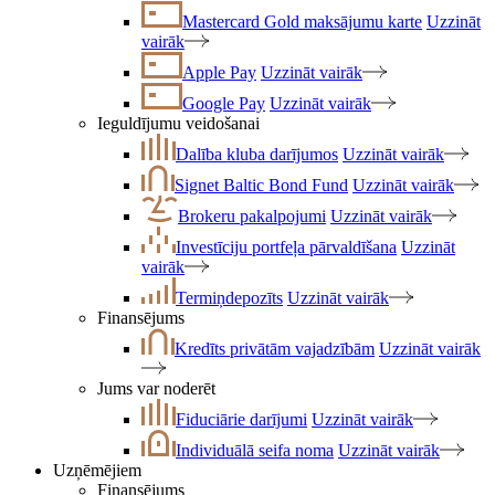
Mastercard Gold maksājumu karte
Uzzināt
vairāk
Apple Pay
Uzzināt vairāk
Google Pay
Uzzināt vairāk
Ieguldījumu veidošanai
Dalība kluba darījumos
Uzzināt vairāk
Signet Baltic Bond Fund
Uzzināt vairāk
Brokeru pakalpojumi
Uzzināt vairāk
Investīciju portfeļa pārvaldīšana
Uzzināt
vairāk
Termiņdepozīts
Uzzināt vairāk
Finansējums
Kredīts privātām vajadzībām
Uzzināt vairāk
Jums var noderēt
Fiduciārie darījumi
Uzzināt vairāk
Individuālā seifa noma
Uzzināt vairāk
Uzņēmējiem
Finansējums