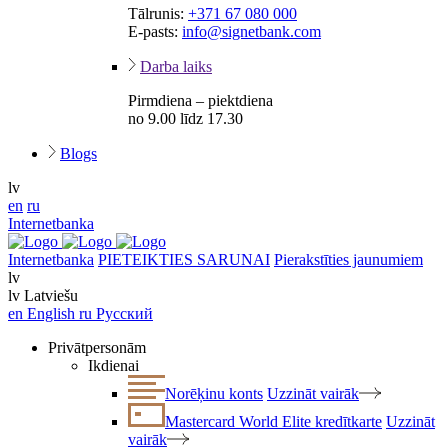
Tālrunis:
+371 67 080 000
E-pasts:
info@signetbank.com
Darba laiks
Pirmdiena – piektdiena
no 9.00 līdz 17.30
Blogs
lv
en
ru
Internetbanka
Internetbanka
PIETEIKTIES SARUNAI
Pierakstīties jaunumiem
lv
lv
Latviešu
en
English
ru
Русский
Privātpersonām
Ikdienai
Norēķinu konts
Uzzināt vairāk
Mastercard World Elite kredītkarte
Uzzināt
vairāk