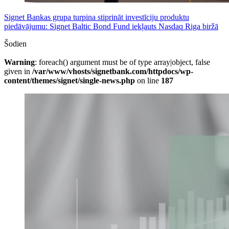
Signet Bankas grupa turpina stiprināt investīciju produktu
piedāvājumu: Signet Baltic Bond Fund iekļauts Nasdaq Riga biržā
Šodien
Warning
: foreach() argument must be of type array|object, false
given in
/var/www/vhosts/signetbank.com/httpdocs/wp-
content/themes/signet/single-news.php
on line
187