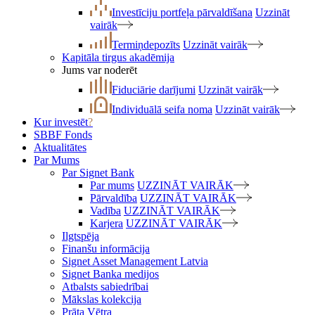
Investīciju portfeļa pārvaldīšana
Uzzināt
vairāk
Termiņdepozīts
Uzzināt vairāk
Kapitāla tirgus akadēmija
Jums var noderēt
Fiduciārie darījumi
Uzzināt vairāk
Individuālā seifa noma
Uzzināt vairāk
Kur investēt
?
SBBF Fonds
Aktualitātes
Par Mums
Par Signet Bank
Par mums
UZZINĀT VAIRĀK
Pārvaldība
UZZINĀT VAIRĀK
Vadība
UZZINĀT VAIRĀK
Karjera
UZZINĀT VAIRĀK
Ilgtspēja
Finanšu informācija
Signet Asset Management Latvia
Signet Banka medijos
Atbalsts sabiedrībai
Mākslas kolekcija
Prāta Vētra