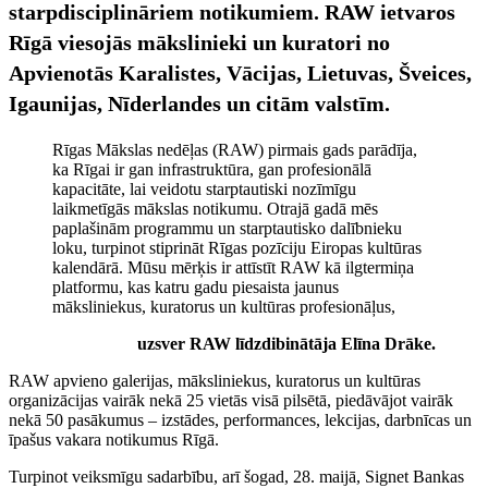
starpdisciplināriem notikumiem. RAW ietvaros
Rīgā viesojās mākslinieki un kuratori no
Apvienotās Karalistes, Vācijas, Lietuvas, Šveices,
Igaunijas, Nīderlandes un citām valstīm.
Rīgas Mākslas nedēļas (RAW) pirmais gads parādīja,
ka Rīgai ir gan infrastruktūra, gan profesionālā
kapacitāte, lai veidotu starptautiski nozīmīgu
laikmetīgās mākslas notikumu. Otrajā gadā mēs
paplašinām programmu un starptautisko dalībnieku
loku, turpinot stiprināt Rīgas pozīciju Eiropas kultūras
kalendārā. Mūsu mērķis ir attīstīt RAW kā ilgtermiņa
platformu, kas katru gadu piesaista jaunus
māksliniekus, kuratorus un kultūras profesionāļus,
uzsver RAW līdzdibinātāja Elīna Drāke.
RAW apvieno galerijas, māksliniekus, kuratorus un kultūras
organizācijas vairāk nekā 25 vietās visā pilsētā, piedāvājot vairāk
nekā 50 pasākumus – izstādes, performances, lekcijas, darbnīcas un
īpašus vakara notikumus Rīgā.
Turpinot veiksmīgu sadarbību, arī šogad, 28. maijā, Signet Bankas