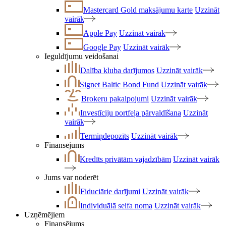
Mastercard Gold maksājumu karte
Uzzināt
vairāk
Apple Pay
Uzzināt vairāk
Google Pay
Uzzināt vairāk
Ieguldījumu veidošanai
Dalība kluba darījumos
Uzzināt vairāk
Signet Baltic Bond Fund
Uzzināt vairāk
Brokeru pakalpojumi
Uzzināt vairāk
Investīciju portfeļa pārvaldīšana
Uzzināt
vairāk
Termiņdepozīts
Uzzināt vairāk
Finansējums
Kredīts privātām vajadzībām
Uzzināt vairāk
Jums var noderēt
Fiduciārie darījumi
Uzzināt vairāk
Individuālā seifa noma
Uzzināt vairāk
Uzņēmējiem
Finansējums