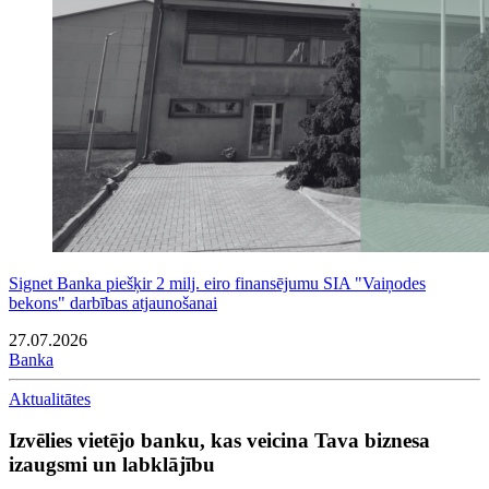
Signet Banka piešķir 2 milj. eiro finansējumu SIA "Vaiņodes
bekons" darbības atjaunošanai
27.07.2026
Banka
Aktualitātes
Izvēlies vietējo banku, kas veicina Tava biznesa
izaugsmi un labklājību