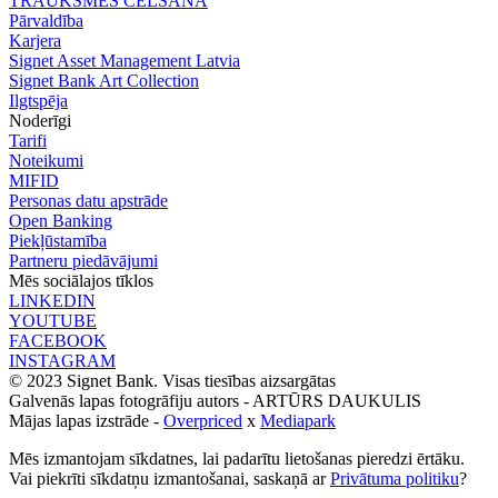
TRAUKSMES CELŠANA
Pārvaldība
Karjera
Signet Asset Management Latvia
Signet Bank Art Collection
Ilgtspēja
Noderīgi
Tarifi
Noteikumi
MIFID
Personas datu apstrāde
Open Banking
Piekļūstamība
Partneru piedāvājumi
Mēs sociālajos tīklos
LINKEDIN
YOUTUBE
FACEBOOK
INSTAGRAM
© 2023 Signet Bank. Visas tiesības aizsargātas
Galvenās lapas fotogrāfiju autors -
ARTŪRS DAUKULIS
Mājas lapas izstrāde -
Overpriced
x
Mediapark
Mēs izmantojam sīkdatnes, lai padarītu lietošanas pieredzi ērtāku.
Vai piekrīti sīkdatņu izmantošanai, saskaņā ar
Privātuma politiku
?