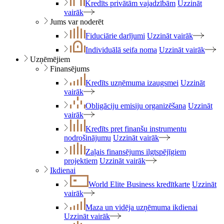
Kredīts privātām vajadzībām
Uzzināt
vairāk
Jums var noderēt
Fiduciārie darījumi
Uzzināt vairāk
Individuālā seifa noma
Uzzināt vairāk
Uzņēmējiem
Finansējums
Kredīts uzņēmuma izaugsmei
Uzzināt
vairāk
Obligāciju emisiju organizēšana
Uzzināt
vairāk
Kredīts pret finanšu instrumentu
nodrošinājumu
Uzzināt vairāk
Zaļais finansējums ilgtspējīgiem
projektiem
Uzzināt vairāk
Ikdienai
World Elite Business kredītkarte
Uzzināt
vairāk
Maza un vidēja uzņēmuma ikdienai
Uzzināt vairāk