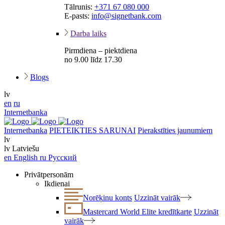
Tālrunis:
+371 67 080 000
E-pasts:
info@signetbank.com
Darba laiks
Pirmdiena – piektdiena
no 9.00 līdz 17.30
Blogs
lv
en
ru
Internetbanka
Internetbanka
PIETEIKTIES SARUNAI
Pierakstīties jaunumiem
lv
lv
Latviešu
en
English
ru
Русский
Privātpersonām
Ikdienai
Norēķinu konts
Uzzināt vairāk
Mastercard World Elite kredītkarte
Uzzināt
vairāk