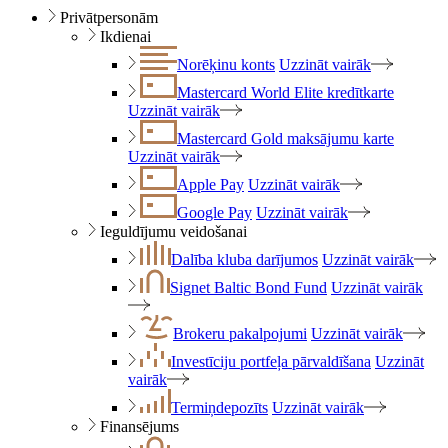
Privātpersonām
Ikdienai
Norēķinu konts
Uzzināt vairāk
Mastercard World Elite kredītkarte
Uzzināt vairāk
Mastercard Gold maksājumu karte
Uzzināt vairāk
Apple Pay
Uzzināt vairāk
Google Pay
Uzzināt vairāk
Ieguldījumu veidošanai
Dalība kluba darījumos
Uzzināt vairāk
Signet Baltic Bond Fund
Uzzināt vairāk
Brokeru pakalpojumi
Uzzināt vairāk
Investīciju portfeļa pārvaldīšana
Uzzināt
vairāk
Termiņdepozīts
Uzzināt vairāk
Finansējums