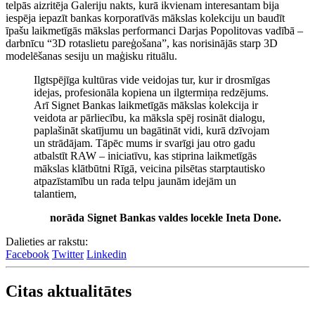
telpās aizritēja Galeriju nakts, kurā ikvienam interesantam bija
iespēja iepazīt bankas korporatīvās mākslas kolekciju un baudīt
īpašu laikmetīgās mākslas performanci Darjas Popolitovas vadībā –
darbnīcu “3D rotaslietu pareģošana”, kas norisinājās starp 3D
modelēšanas sesiju un maģisku rituālu.
Ilgtspējīga kultūras vide veidojas tur, kur ir drosmīgas
idejas, profesionāla kopiena un ilgtermiņa redzējums.
Arī Signet Bankas laikmetīgās mākslas kolekcija ir
veidota ar pārliecību, ka māksla spēj rosināt dialogu,
paplašināt skatījumu un bagātināt vidi, kurā dzīvojam
un strādājam. Tāpēc mums ir svarīgi jau otro gadu
atbalstīt RAW – iniciatīvu, kas stiprina laikmetīgās
mākslas klātbūtni Rīgā, veicina pilsētas starptautisko
atpazīstamību un rada telpu jaunām idejām un
talantiem,
norāda Signet Bankas valdes locekle Ineta Done.
Dalieties ar rakstu:
Facebook
Twitter
Linkedin
Citas aktualitātes