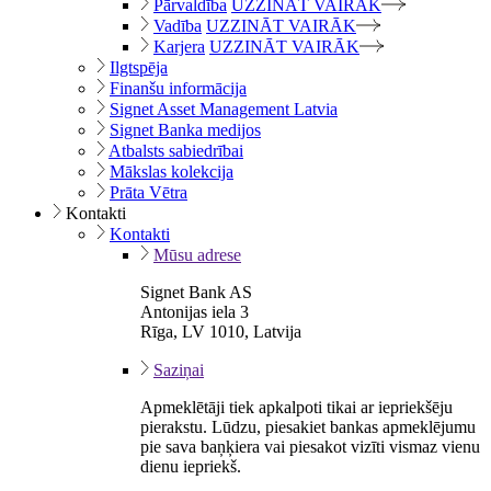
Pārvaldība
UZZINĀT VAIRĀK
Vadība
UZZINĀT VAIRĀK
Karjera
UZZINĀT VAIRĀK
Ilgtspēja
Finanšu informācija
Signet Asset Management Latvia
Signet Banka medijos
Atbalsts sabiedrībai
Mākslas kolekcija
Prāta Vētra
Kontakti
Kontakti
Mūsu adrese
Signet Bank AS
Antonijas iela 3
Rīga, LV 1010, Latvija
Saziņai
Apmeklētāji tiek apkalpoti tikai ar iepriekšēju
pierakstu. Lūdzu, piesakiet bankas apmeklējumu
pie sava baņķiera vai piesakot vizīti vismaz vienu
dienu iepriekš.