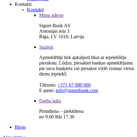
Kontakti
Kontakti
Mūsu adrese
Signet Bank AS
Antonijas iela 3
Rīga, LV 1010, Latvija
Saziņai
Apmeklētāji tiek apkalpoti tikai ar iepriekšēju
pierakstu. Lūdzu, piesakiet bankas apmeklējumu
pie sava baņķiera vai piesakot vizīti vismaz vienu
dienu iepriekš.
Tālrunis:
+371 67 080 000
E-pasts:
info@signetbank.com
Darba laiks
Pirmdiena – piektdiena
no 9.00 līdz 17.30
Blogs