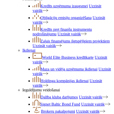
Kredīts uzņēmuma izaugsmei
Uzzināt
vairāk
Obligāciju emisiju organizēšana
Uzzināt
vairāk
Kredīts pret finanšu instrumentu
nodrošinājumu
Uzzināt vairāk
Zaļais finansējums ilgtspējīgiem projektiem
Uzzināt vairāk
Ikdienai
World Elite Business kredītkarte
Uzzināt
vairāk
Maza un vidēja uzņēmuma ikdienai
Uzzināt
vairāk
Holdinga kompānijas ikdienai
Uzzināt
vairāk
Ieguldījumu veidošanai
Dalība kluba darījumos
Uzzināt vairāk
Signet Baltic Bond Fund
Uzzināt vairāk
Brokeru pakalpojumi
Uzzināt vairāk