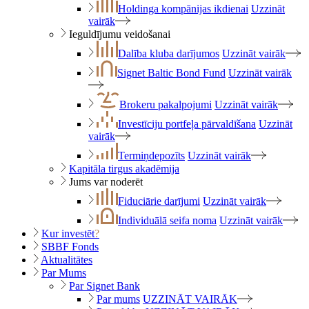
Holdinga kompānijas ikdienai
Uzzināt
vairāk
Ieguldījumu veidošanai
Dalība kluba darījumos
Uzzināt vairāk
Signet Baltic Bond Fund
Uzzināt vairāk
Brokeru pakalpojumi
Uzzināt vairāk
Investīciju portfeļa pārvaldīšana
Uzzināt
vairāk
Termiņdepozīts
Uzzināt vairāk
Kapitāla tirgus akadēmija
Jums var noderēt
Fiduciārie darījumi
Uzzināt vairāk
Individuālā seifa noma
Uzzināt vairāk
Kur investēt
?
SBBF Fonds
Aktualitātes
Par Mums
Par Signet Bank
Par mums
UZZINĀT VAIRĀK