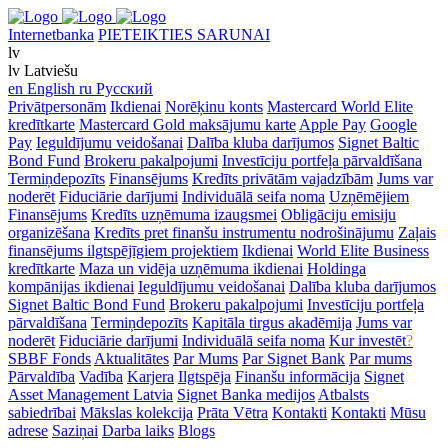
Internetbanka
PIETEIKTIES SARUNAI
lv
lv
Latviešu
en
English
ru
Русский
Privātpersonām
Ikdienai
Norēķinu konts
Mastercard World Elite
kredītkarte
Mastercard Gold maksājumu karte
Apple Pay
Google
Pay
Ieguldījumu veidošanai
Dalība kluba darījumos
Signet Baltic
Bond Fund
Brokeru pakalpojumi
Investīciju portfeļa pārvaldīšana
Termiņdepozīts
Finansējums
Kredīts privātām vajadzībām
Jums var
noderēt
Fiduciārie darījumi
Individuālā seifa noma
Uzņēmējiem
Finansējums
Kredīts uzņēmuma izaugsmei
Obligāciju emisiju
organizēšana
Kredīts pret finanšu instrumentu nodrošinājumu
Zaļais
finansējums ilgtspējīgiem projektiem
Ikdienai
World Elite Business
kredītkarte
Maza un vidēja uzņēmuma ikdienai
Holdinga
kompānijas ikdienai
Ieguldījumu veidošanai
Dalība kluba darījumos
Signet Baltic Bond Fund
Brokeru pakalpojumi
Investīciju portfeļa
pārvaldīšana
Termiņdepozīts
Kapitāla tirgus akadēmija
Jums var
noderēt
Fiduciārie darījumi
Individuālā seifa noma
Kur investēt
?
SBBF Fonds
Aktualitātes
Par Mums
Par Signet Bank
Par mums
Pārvaldība
Vadība
Karjera
Ilgtspēja
Finanšu informācija
Signet
Asset Management Latvia
Signet Banka medijos
Atbalsts
sabiedrībai
Mākslas kolekcija
Prāta Vētra
Kontakti
Kontakti
Mūsu
adrese
Saziņai
Darba laiks
Blogs