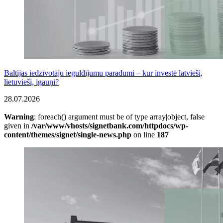
Baltijas iedzīvotāju ieguldījumu paradumi – kur investē latvieši,
lietuvieši, igauņi?
28.07.2026
Warning
: foreach() argument must be of type array|object, false
given in
/var/www/vhosts/signetbank.com/httpdocs/wp-
content/themes/signet/single-news.php
on line
187