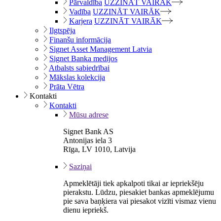
Pārvaldība
UZZINĀT VAIRĀK
Vadība
UZZINĀT VAIRĀK
Karjera
UZZINĀT VAIRĀK
Ilgtspēja
Finanšu informācija
Signet Asset Management Latvia
Signet Banka medijos
Atbalsts sabiedrībai
Mākslas kolekcija
Prāta Vētra
Kontakti
Kontakti
Mūsu adrese
Signet Bank AS
Antonijas iela 3
Rīga, LV 1010, Latvija
Saziņai
Apmeklētāji tiek apkalpoti tikai ar iepriekšēju
pierakstu. Lūdzu, piesakiet bankas apmeklējumu
pie sava baņķiera vai piesakot vizīti vismaz vienu
dienu iepriekš.