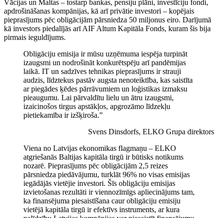
Vācijas un Maltas – tostarp bankas, pensiju plāni, investīciju fondi,
apdrošināšanas kompānijas, kā arī privātie investori – kopējais
pieprasījums pēc obligācijām pārsniedza 50 miljonus eiro. Darījumā
kā investors piedalījās arī AIF Altum Kapitāla Fonds, kuram šis bija
pirmais ieguldījums.
Obligāciju emisija ir mūsu uzņēmuma iespēja turpināt
izaugsmi un nodrošināt konkurētspēju arī pandēmijas
laikā. IT un sadzīves tehnikas pieprasījums ir strauji
audzis, līdztekus pastāv augsta nenoteiktība, kas saistīta
ar piegādes ķēdes pārrāvumiem un loģistikas izmaksu
pieaugumu. Lai pārvaldītu lielu un ātru izaugsmi,
izaicinošos tirgus apstākļos, apgrozāmo līdzekļu
pietiekamība ir izšķiroša.”
Svens Dinsdorfs, ELKO Grupa direktors
Viena no Latvijas ekonomikas flagmaņu – ELKO
atgriešanās Baltijas kapitāla tirgū ir būtisks notikums
nozarē. Pieprasījums pēc obligācijām 2,5 reizes
pārsniedza piedāvājumu, turklāt 96% no visas emisijas
iegādājās vietējie investori. Šīs obligāciju emisijas
izvietošanas rezultāti ir viennozīmīgs apliecinājums tam,
ka finansējuma piesaistīšana caur obligāciju emisiju
vietējā kapitāla tirgū ir efektīvs instruments, ar kura