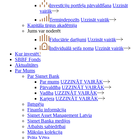
Investīciju portfeļa pārvaldīšana
Uzzināt
vairāk
Termiņdepozīts
Uzzināt vairāk
Kapitāla tirgus akadēmija
Jums var noderēt
Fiduciārie darījumi
Uzzināt vairāk
Individuālā seifa noma
Uzzināt vairāk
Kur investēt
?
SBBF Fonds
Aktualitātes
Par Mums
Par Signet Bank
Par mums
UZZINĀT VAIRĀK
Pārvaldība
UZZINĀT VAIRĀK
Vadība
UZZINĀT VAIRĀK
Karjera
UZZINĀT VAIRĀK
Ilgtspēja
Finanšu informācija
Signet Asset Management Latvia
Signet Banka medijos
Atbalsts sabiedrībai
Mākslas kolekcija
Prāta Vētra