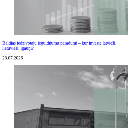
Baltijas iedzīvotāju ieguldījumu paradumi – kur investē latvieši,
lietuvieši, igauņi?
28.07.2026