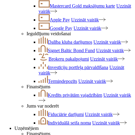
Mastercard Gold maksājumu karte
Uzzināt
vairāk
Apple Pay
Uzzināt vairāk
Google Pay
Uzzināt vairāk
Ieguldījumu veidošanai
Dalība kluba darījumos
Uzzināt vairāk
Signet Baltic Bond Fund
Uzzināt vairāk
Brokeru pakalpojumi
Uzzināt vairāk
Investīciju portfeļa pārvaldīšana
Uzzināt
vairāk
Termiņdepozīts
Uzzināt vairāk
Finansējums
Kredīts privātām vajadzībām
Uzzināt vairāk
Jums var noderēt
Fiduciārie darījumi
Uzzināt vairāk
Individuālā seifa noma
Uzzināt vairāk
Uzņēmējiem
Finansējums