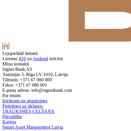
Lejupielādē lietotni
Lietotne
iOS
un
Android
ierīcēm
Mūsu kontakti
Signet Bank AS
Antonijas 3, Rīga LV-1010, Latvija
Tālrunis: +371 67 080 000
Fakss: +371 67 080 001
E-pasta adrese:
info@signetbank.com
Par mums
Ieteikumi un atsauksmes
Pieteikties uz tikšanos
TRAUKSMES CELŠANA
Pārvaldība
Karjera
Signet Asset Management Latvia