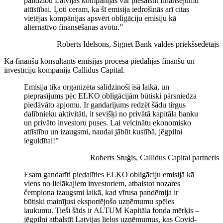
palīdzību Latvijas kompānijas var piesaistīt finansējumu
attīstībai. Ļoti ceram, ka šī emisija iedrošinās arī citas
vietējas kompānijas apsvērt obligāciju emisiju kā
alternatīvo finansēšanas avotu.”
Roberts Idelsons, Signet Bank valdes priekšsēdētājs
Kā finanšu konsultants emisijas procesā piedalījās finanšu un
investīciju kompānija Callidus Capital.
Emisija tika organizēta salīdzinoši īsā laikā, un
pieprasījums pēc ELKO obligācijām būtiski pārsniedza
piedāvāto apjomu. Ir gandarījums redzēt šādu tirgus
dalībnieku aktivitāti, it sevišķi no privātā kapitāla banku
un privāto investoru puses. Lai veicinātu ekonomisko
attīstību un izaugsmi, naudai jābūt kustībā, jēgpilni
ieguldītai!”
Roberts Stuģis, Callidus Capital partneris
Esam gandarīti piedalīties ELKO obligāciju emisijā kā
viens no lielākajiem investoriem, atbalstot nozares
čempiona izaugsmi laikā, kad vīrusa pandēmija ir
būtiski mainījusi eksportējošo uzņēmumu spēles
laukumu. Tieši šāds ir ALTUM Kapitāla fonda mērķis –
jēgpilni atbalstīt Latvijas lielos uzņēmumus, kas Covid-