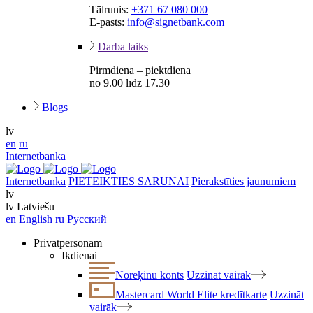
Tālrunis:
+371 67 080 000
E-pasts:
info@signetbank.com
Darba laiks
Pirmdiena – piektdiena
no 9.00 līdz 17.30
Blogs
lv
en
ru
Internetbanka
Internetbanka
PIETEIKTIES SARUNAI
Pierakstīties jaunumiem
lv
lv
Latviešu
en
English
ru
Русский
Privātpersonām
Ikdienai
Norēķinu konts
Uzzināt vairāk
Mastercard World Elite kredītkarte
Uzzināt
vairāk