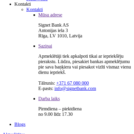
Kontakti
Kontakti
Mūsu adrese
Signet Bank AS
Antonijas iela 3
Rīga, LV 1010, Latvija
Saziņai
Apmeklētāji tiek apkalpoti tikai ar iepriekšēju
pierakstu. Lūdzu, piesakiet bankas apmeklējumu
pie sava baņķiera vai piesakot vizīti vismaz vienu
dienu iepriekš.
Tālrunis:
+371 67 080 000
E-pasts:
info@signetbank.com
Darba laiks
Pirmdiena – piektdiena
no 9.00 līdz 17.30
Blogs