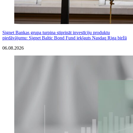
Signet Bankas grupa turpina stiprināt investīciju produktu
piedāvājumu: Signet Baltic Bond Fund iekļauts Nasdaq Riga biržā
06.08.2026