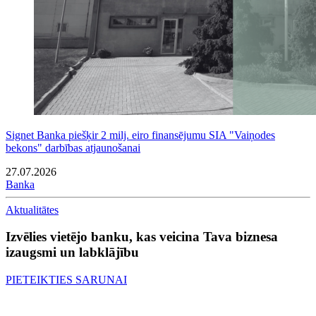
Signet Banka piešķir 2 milj. eiro finansējumu SIA "Vaiņodes
bekons" darbības atjaunošanai
27.07.2026
Banka
Aktualitātes
Izvēlies vietējo banku, kas veicina Tava biznesa
izaugsmi un labklājību
PIETEIKTIES SARUNAI