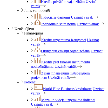
Kredīts privātām vajadzībām
Uzzināt
vairāk
Jums var noderēt
Fiduciārie darījumi
Uzzināt vairāk
Individuālā seifa noma
Uzzināt vairāk
Uzņēmējiem
Finansējums
Kredīts uzņēmuma izaugsmei
Uzzināt
vairāk
Obligāciju emisiju organizēšana
Uzzināt
vairāk
Kredīts pret finanšu instrumentu
nodrošinājumu
Uzzināt vairāk
Zaļais finansējums ilgtspējīgiem
projektiem
Uzzināt vairāk
Ikdienai
World Elite Business kredītkarte
Uzzināt
vairāk
Maza un vidēja uzņēmuma ikdienai
Uzzināt vairāk