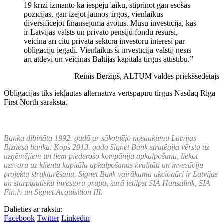
19 krīzi izmanto kā iespēju laiku, stiprinot gan esošās
pozīcijas, gan izejot jaunos tirgos, vienlaikus
diversificējot finansējuma avotus. Mūsu investīcija, kas
ir Latvijas valsts un privāto pensiju fondu resursi,
veicina arī citu privātā sektora investoru interesi par
obligāciju iegādi. Vienlaikus šī investīcija valstij nesīs
arī atdevi un veicinās Baltijas kapitāla tirgus attīstību.”
Reinis Bērziņš, ALTUM valdes priekšsēdētājs
Obligācijas tiks iekļautas alternatīvā vērtspapīru tirgus Nasdaq Riga
First North sarakstā.
Banka dibināta 1992. gadā ar sākotnējo nosaukumu Latvijas
Biznesa banka. Kopš 2013. gada Signet Bank stratēģija vērsta uz
uzņēmējiem un tiem piederošo kompāniju apkalpošanu, liekot
uzsvaru uz klientu kapitāla apkalpošanas kvalitāti un investīciju
projektu strukturēšanu. Signet Bank vairākuma akcionāri ir Latvijas
un starptautisku investoru grupa, kurā ietilpst SIA Hansalink, SIA
Fin.lv un Signet Acquisition III.
Dalieties ar rakstu:
Facebook
Twitter
Linkedin