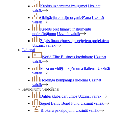
Kredīts uzņēmuma izaugsmei
Uzzināt
vairāk
Obligāciju emisiju organizēšana
Uzzināt
vairāk
Kredīts pret finanšu instrumentu
nodrošinājumu
Uzzināt vairāk
Zaļais finansējums ilgtspējīgiem projektiem
Uzzināt vairāk
Ikdienai
World Elite Business kredītkarte
Uzzināt
vairāk
Maza un vidēja uzņēmuma ikdienai
Uzzināt
vairāk
Holdinga kompānijas ikdienai
Uzzināt
vairāk
Ieguldījumu veidošanai
Dalība kluba darījumos
Uzzināt vairāk
Signet Baltic Bond Fund
Uzzināt vairāk
Brokeru pakalpojumi
Uzzināt vairāk