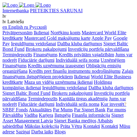
Internetbanka
PIETEIKTIES SARUNAI
lv
lv
Latviešu
en
English
ru
Русский
Privātpersonām
Ikdienai
Norēķinu konts
Mastercard World Elite
kredītkarte
Mastercard Gold maksājumu karte
Apple Pay
Google
Pay
Ieguldījumu veidošanai
Dalība kluba darījumos
Signet Baltic
Bond Fund
Brokeru pakalpojumi
Investīciju portfeļa pārvaldīšana
Termiņdepozīts
Finansējums
Kredīts privātām vajadzībām
Jums var
noderēt
Fiduciārie darījumi
Individuālā seifa noma
Uzņēmējiem
Finansējums
Kredīts uzņēmuma izaugsmei
Obligāciju emisiju
organizēšana
Kredīts pret finanšu instrumentu nodrošinājumu
Zaļais
finansējums ilgtspējīgiem projektiem
Ikdienai
World Elite Business
kredītkarte
Maza un vidēja uzņēmuma ikdienai
Holdinga
kompānijas ikdienai
Ieguldījumu veidošanai
Dalība kluba darījumos
Signet Baltic Bond Fund
Brokeru pakalpojumi
Investīciju portfeļa
pārvaldīšana
Termiņdepozīts
Kapitāla tirgus akadēmija
Jums var
noderēt
Fiduciārie darījumi
Individuālā seifa noma
Kur investēt
?
SBBF Fonds
Aktualitātes
Par Mums
Par Signet Bank
Par mums
Pārvaldība
Vadība
Karjera
Ilgtspēja
Finanšu informācija
Signet
Asset Management Latvia
Signet Banka medijos
Atbalsts
sabiedrībai
Mākslas kolekcija
Prāta Vētra
Kontakti
Kontakti
Mūsu
adrese
Saziņai
Darba laiks
Blogs