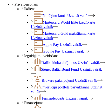
Privātpersonām
Ikdienai
Norēķinu konts
Uzzināt vairāk
Mastercard World Elite kredītkarte
Uzzināt vairāk
Mastercard Gold maksājumu karte
Uzzināt vairāk
Apple Pay
Uzzināt vairāk
Google Pay
Uzzināt vairāk
Ieguldījumu veidošanai
Dalība kluba darījumos
Uzzināt vairāk
Signet Baltic Bond Fund
Uzzināt vairāk
Brokeru pakalpojumi
Uzzināt vairāk
Investīciju portfeļa pārvaldīšana
Uzzināt
vairāk
Termiņdepozīts
Uzzināt vairāk
Finansējums