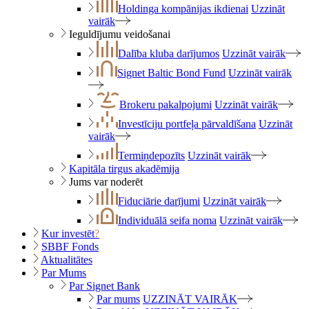
Holdinga kompānijas ikdienai
Uzzināt
vairāk
Ieguldījumu veidošanai
Dalība kluba darījumos
Uzzināt vairāk
Signet Baltic Bond Fund
Uzzināt vairāk
Brokeru pakalpojumi
Uzzināt vairāk
Investīciju portfeļa pārvaldīšana
Uzzināt
vairāk
Termiņdepozīts
Uzzināt vairāk
Kapitāla tirgus akadēmija
Jums var noderēt
Fiduciārie darījumi
Uzzināt vairāk
Individuālā seifa noma
Uzzināt vairāk
Kur investēt
?
SBBF Fonds
Aktualitātes
Par Mums
Par Signet Bank
Par mums
UZZINĀT VAIRĀK