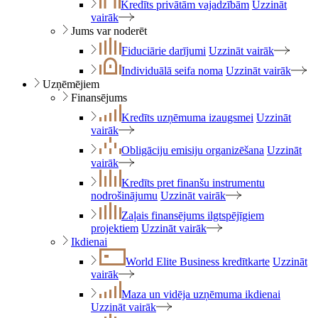
Kredīts privātām vajadzībām
Uzzināt
vairāk
Jums var noderēt
Fiduciārie darījumi
Uzzināt vairāk
Individuālā seifa noma
Uzzināt vairāk
Uzņēmējiem
Finansējums
Kredīts uzņēmuma izaugsmei
Uzzināt
vairāk
Obligāciju emisiju organizēšana
Uzzināt
vairāk
Kredīts pret finanšu instrumentu
nodrošinājumu
Uzzināt vairāk
Zaļais finansējums ilgtspējīgiem
projektiem
Uzzināt vairāk
Ikdienai
World Elite Business kredītkarte
Uzzināt
vairāk
Maza un vidēja uzņēmuma ikdienai
Uzzināt vairāk