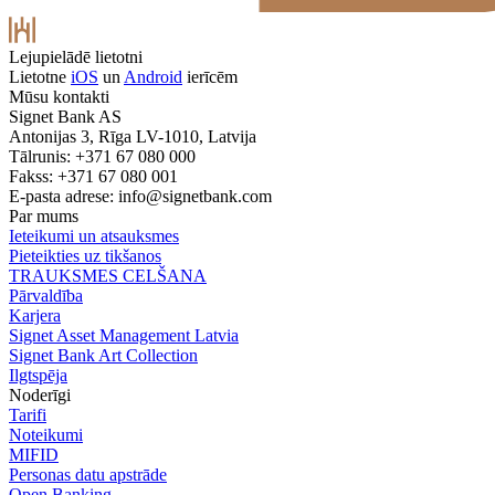
Lejupielādē lietotni
Lietotne
iOS
un
Android
ierīcēm
Mūsu kontakti
Signet Bank AS
Antonijas 3, Rīga LV-1010, Latvija
Tālrunis: +371 67 080 000
Fakss: +371 67 080 001
E-pasta adrese:
info@signetbank.com
Par mums
Ieteikumi un atsauksmes
Pieteikties uz tikšanos
TRAUKSMES CELŠANA
Pārvaldība
Karjera
Signet Asset Management Latvia
Signet Bank Art Collection
Ilgtspēja
Noderīgi
Tarifi
Noteikumi
MIFID
Personas datu apstrāde
Open Banking