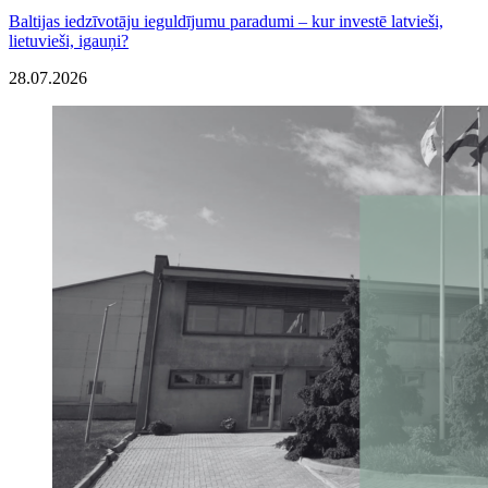
Baltijas iedzīvotāju ieguldījumu paradumi – kur investē latvieši,
lietuvieši, igauņi?
28.07.2026