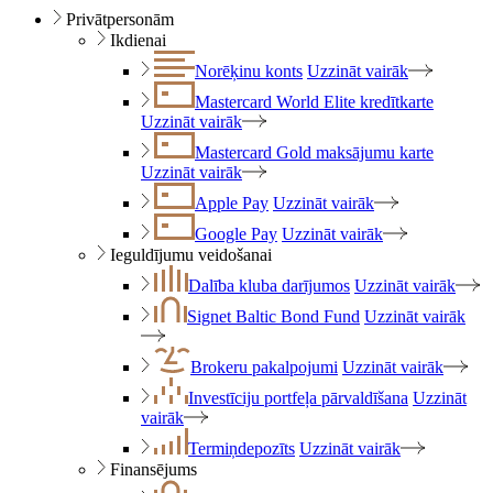
Privātpersonām
Ikdienai
Norēķinu konts
Uzzināt vairāk
Mastercard World Elite kredītkarte
Uzzināt vairāk
Mastercard Gold maksājumu karte
Uzzināt vairāk
Apple Pay
Uzzināt vairāk
Google Pay
Uzzināt vairāk
Ieguldījumu veidošanai
Dalība kluba darījumos
Uzzināt vairāk
Signet Baltic Bond Fund
Uzzināt vairāk
Brokeru pakalpojumi
Uzzināt vairāk
Investīciju portfeļa pārvaldīšana
Uzzināt
vairāk
Termiņdepozīts
Uzzināt vairāk
Finansējums