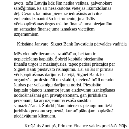
avots, taču Latvijā līdz šim netika veiktas, galvenokārt
sarežģītības, kā arī nesakārtotās vietējās likumdošanas
dēļ. Ceram, ka mūsu pieredze iedrošinās arī citus
emitentus izmantot šo instrumentu, jo attīstīts
vērtspapīrošanas tirgus uzlabo finansējuma pieejamību
un samazina finansējuma izmaksas vietējiem
uzņēmumiem.
Kristiāna Janvare, Signet Bank Investīciju pārvaldes vadītāja
Mēs vienmēr tiecamies uz attīstību, bet tam ir
nepieciešams kapitāls. Šobrīd kapitāla pieejamība
finanšu tirgos ir mazinājusies, tāpēc patiesi priecājos par
Signet Bank piedāvāto risinājumu. Lai arī šis ir pirmais
vērtspapīrošanas darījums Latvijā, Signet Bank to
organizēja profesionāli un skaidri, nevienā brīdī neradot
šaubas par veiksmīgu darījuma norisi. Piesaistīto
kapitālu plānots izmantot jaunu aizdevumu izsniegšanas
nodrošināšanai gan privātpersonām, gan juridiskām
personām, kā arī uzņēmuma esošo saistību
samazināšanai. Šobrīd jūtam intereses pieaugumu tieši
juridisko personu segmentā, kur arī plānojam paplašināt
piedāvājumu klientiem.
Krišjānis Znotiņš, Primero Finance valdes priekšsēdētājs