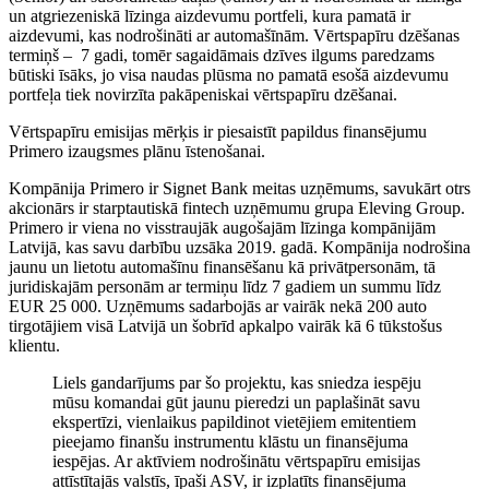
un atgriezeniskā līzinga aizdevumu portfeli, kura pamatā ir
aizdevumi, kas nodrošināti ar automašīnām. Vērtspapīru dzēšanas
termiņš – 7 gadi, tomēr sagaidāmais dzīves ilgums paredzams
būtiski īsāks, jo visa naudas plūsma no pamatā esošā aizdevumu
portfeļa tiek novirzīta pakāpeniskai vērtspapīru dzēšanai.
Vērtspapīru emisijas mērķis ir piesaistīt papildus finansējumu
Primero izaugsmes plānu īstenošanai.
Kompānija Primero ir Signet Bank meitas uzņēmums, savukārt otrs
akcionārs ir starptautiskā fintech uzņēmumu grupa Eleving Group.
Primero ir viena no visstraujāk augošajām līzinga kompānijām
Latvijā, kas savu darbību uzsāka 2019. gadā. Kompānija nodrošina
jaunu un lietotu automašīnu finansēšanu kā privātpersonām, tā
juridiskajām personām ar termiņu līdz 7 gadiem un summu līdz
EUR 25 000. Uzņēmums sadarbojās ar vairāk nekā 200 auto
tirgotājiem visā Latvijā un šobrīd apkalpo vairāk kā 6 tūkstošus
klientu.
Liels gandarījums par šo projektu, kas sniedza iespēju
mūsu komandai gūt jaunu pieredzi un paplašināt savu
ekspertīzi, vienlaikus papildinot vietējiem emitentiem
pieejamo finanšu instrumentu klāstu un finansējuma
iespējas. Ar aktīviem nodrošinātu vērtspapīru emisijas
attīstītajās valstīs, īpaši ASV, ir izplatīts finansējuma