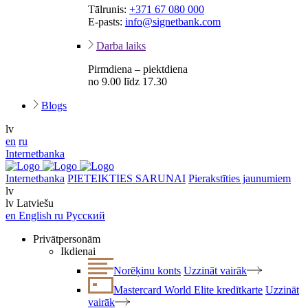
Tālrunis:
+371 67 080 000
E-pasts:
info@signetbank.com
Darba laiks
Pirmdiena – piektdiena
no 9.00 līdz 17.30
Blogs
lv
en
ru
Internetbanka
Internetbanka
PIETEIKTIES SARUNAI
Pierakstīties jaunumiem
lv
lv
Latviešu
en
English
ru
Русский
Privātpersonām
Ikdienai
Norēķinu konts
Uzzināt vairāk
Mastercard World Elite kredītkarte
Uzzināt
vairāk