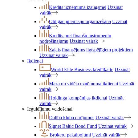
Kredīts uzņēmuma izaugsmei
Uzzināt
vairāk
Obligāciju emisiju organizēšana
Uzzināt
vairāk
Kredīts pret finanšu instrumentu
nodrošinājumu
Uzzināt vairāk
Zaļais finansējums ilgtspējīgiem projektiem
Uzzināt vairāk
Ikdienai
World Elite Business kredītkarte
Uzzināt
vairāk
Maza un vidēja uzņēmuma ikdienai
Uzzināt
vairāk
Holdinga kompānijas ikdienai
Uzzināt
vairāk
Ieguldījumu veidošanai
Dalība kluba darījumos
Uzzināt vairāk
Signet Baltic Bond Fund
Uzzināt vairāk
Brokeru pakalpojumi
Uzzināt vairāk