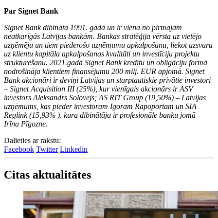
Par Signet Bank
Signet Bank dibināta 1991. gadā un ir viena no pirmajām
neatkarīgās Latvijas bankām. Bankas stratēģija vērsta uz vietējo
uzņēmēju un tiem piederošo uzņēmumu apkalpošanu, liekot uzsvaru
uz klientu kapitāla apkalpošanas kvalitāti un investīciju projektu
strukturēšanu. 2021.gadā Signet Bank kredītu un obligāciju formā
nodrošināja klientiem finansējumu 200 milj. EUR apjomā. Signet
Bank akcionāri ir deviņi Latvijas un starptautiskie privātie investori
– Signet Acquisition III (25%), kur vienīgais akcionārs ir ASV
investors Aleksandrs Solovejs; AS RIT Group (19,50%) – Latvijas
uzņēmums, kas pieder investoram Igoram Rapoportam un SIA
Reglink (15,93% ), kura dibinātāja ir profesionāle banku jomā –
Irīna Pīgozne.
Dalieties ar rakstu:
Facebook
Twitter
Linkedin
Citas aktualitātes