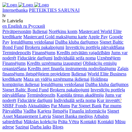
Internetbanka
PIETEIKTIES SARUNAI
lv
lv
Latviešu
en
English
ru
Русский
Privātpersonām
Ikdienai
Norēķinu konts
Mastercard World Elite
kredītkarte
Mastercard Gold maksājumu karte
Apple Pay
Google
Pay
Ieguldījumu veidošanai
Dalība kluba darījumos
Signet Baltic
Bond Fund
Brokeru pakalpojumi
Investīciju portfeļa pārvaldīšana
Termiņdepozīts
Finansējums
Kredīts privātām vajadzībām
Jums var
noderēt
Fiduciārie darījumi
Individuālā seifa noma
Uzņēmējiem
Finansējums
Kredīts uzņēmuma izaugsmei
Obligāciju emisiju
organizēšana
Kredīts pret finanšu instrumentu nodrošinājumu
Zaļais
finansējums ilgtspējīgiem projektiem
Ikdienai
World Elite Business
kredītkarte
Maza un vidēja uzņēmuma ikdienai
Holdinga
kompānijas ikdienai
Ieguldījumu veidošanai
Dalība kluba darījumos
Signet Baltic Bond Fund
Brokeru pakalpojumi
Investīciju portfeļa
pārvaldīšana
Termiņdepozīts
Kapitāla tirgus akadēmija
Jums var
noderēt
Fiduciārie darījumi
Individuālā seifa noma
Kur investēt
?
SBBF Fonds
Aktualitātes
Par Mums
Par Signet Bank
Par mums
Pārvaldība
Vadība
Karjera
Ilgtspēja
Finanšu informācija
Signet
Asset Management Latvia
Signet Banka medijos
Atbalsts
sabiedrībai
Mākslas kolekcija
Prāta Vētra
Kontakti
Kontakti
Mūsu
adrese
Saziņai
Darba laiks
Blogs