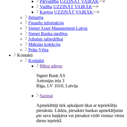
Pārvaldība
UZZINĀT VAIRĀK
Vadība
UZZINĀT VAIRĀK
Karjera
UZZINĀT VAIRĀK
Ilgtspēja
Finanšu informācija
Signet Asset Management Latvia
Signet Banka medijos
Atbalsts sabiedrībai
Mākslas kolekcija
Prāta Vētra
Kontakti
Kontakti
Mūsu adrese
Signet Bank AS
Antonijas iela 3
Rīga, LV 1010, Latvija
Saziņai
Apmeklētāji tiek apkalpoti tikai ar iepriekšēju
pierakstu. Lūdzu, piesakiet bankas apmeklējumu
pie sava baņķiera vai piesakot vizīti vismaz vienu
dienu iepriekš.