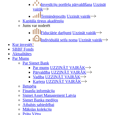
Investīciju portfeļa pārvaldīšana
Uzzināt
vairāk
Termiņdepozīts
Uzzināt vairāk
Kapitāla tirgus akadēmija
Jums var noderēt
Fiduciārie darījumi
Uzzināt vairāk
Individuālā seifa noma
Uzzināt vairāk
Kur investēt
?
SBBF Fonds
Aktualitātes
Par Mums
Par Signet Bank
Par mums
UZZINĀT VAIRĀK
Pārvaldība
UZZINĀT VAIRĀK
Vadība
UZZINĀT VAIRĀK
Karjera
UZZINĀT VAIRĀK
Ilgtspēja
Finanšu informācija
Signet Asset Management Latvia
Signet Banka medijos
Atbalsts sabiedrībai
Mākslas kolekcija
Prāta Vētra