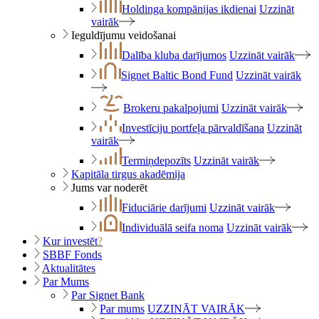
Holdinga kompānijas ikdienai
Uzzināt
vairāk
Ieguldījumu veidošanai
Dalība kluba darījumos
Uzzināt vairāk
Signet Baltic Bond Fund
Uzzināt vairāk
Brokeru pakalpojumi
Uzzināt vairāk
Investīciju portfeļa pārvaldīšana
Uzzināt
vairāk
Termiņdepozīts
Uzzināt vairāk
Kapitāla tirgus akadēmija
Jums var noderēt
Fiduciārie darījumi
Uzzināt vairāk
Individuālā seifa noma
Uzzināt vairāk
Kur investēt
?
SBBF Fonds
Aktualitātes
Par Mums
Par Signet Bank
Par mums
UZZINĀT VAIRĀK