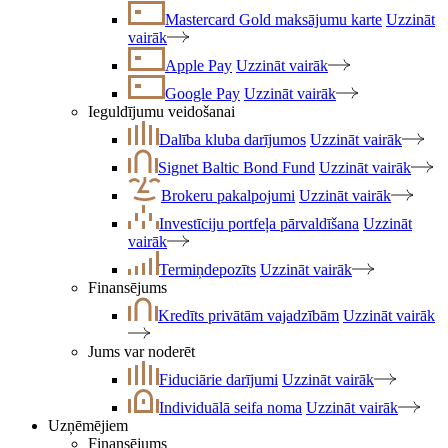
Mastercard Gold maksājumu karte
Uzzināt
vairāk
Apple Pay
Uzzināt vairāk
Google Pay
Uzzināt vairāk
Ieguldījumu veidošanai
Dalība kluba darījumos
Uzzināt vairāk
Signet Baltic Bond Fund
Uzzināt vairāk
Brokeru pakalpojumi
Uzzināt vairāk
Investīciju portfeļa pārvaldīšana
Uzzināt
vairāk
Termiņdepozīts
Uzzināt vairāk
Finansējums
Kredīts privātām vajadzībām
Uzzināt vairāk
Jums var noderēt
Fiduciārie darījumi
Uzzināt vairāk
Individuālā seifa noma
Uzzināt vairāk
Uzņēmējiem
Finansējums