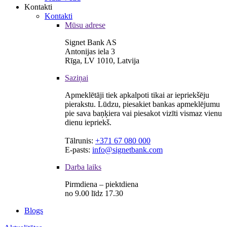
Kontakti
Kontakti
Mūsu adrese
Signet Bank AS
Antonijas iela 3
Rīga, LV 1010, Latvija
Saziņai
Apmeklētāji tiek apkalpoti tikai ar iepriekšēju
pierakstu. Lūdzu, piesakiet bankas apmeklējumu
pie sava baņķiera vai piesakot vizīti vismaz vienu
dienu iepriekš.
Tālrunis:
+371 67 080 000
E-pasts:
info@signetbank.com
Darba laiks
Pirmdiena – piektdiena
no 9.00 līdz 17.30
Blogs