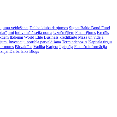
dījumu veidošanai
Dalība kluba darījumos
Signet Baltic Bond Fund
 darījumi
Individuālā seifa noma
Uzņēmējiem
Finansējums
Kredīts
ektiem
Ikdienai
World Elite Business kredītkarte
Maza un vidēja
ojumi
Investīciju portfeļa pārvaldīšana
Termiņdepozīts
Kapitāla tirgus
ar mums
Pārvaldība
Vadība
Karjera
Ilgtspēja
Finanšu informācija
ziņai
Darba laiks
Blogs