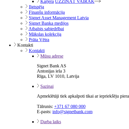
Karjera
UZZINĀT VAIRĀK
Ilgtspēja
Finanšu informācija
Signet Asset Management Latvia
Signet Banka medijos
Atbalsts sabiedrībai
Mākslas kolekcija
Prāta Vētra
Kontakti
Kontakti
Mūsu adrese
Signet Bank AS
Antonijas iela 3
Rīga, LV 1010, Latvija
Saziņai
Apmeklētāji tiek apkalpoti tikai ar iepriekšēju pie
Tālrunis:
+371 67 080 000
E-pasts:
info@signetbank.com
Darba laiks