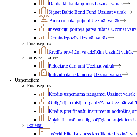
Dalība kluba darījumos
Uzzināt vairāk
Signet Baltic Bond Fund
Uzzināt vairāk
Brokeru pakalpojumi
Uzzināt vairāk
Investīciju portfeļa pārvaldīšana
Uzzināt vair
Termiņdepozīts
Uzzināt vairāk
Finansējums
Kredīts privātām vajadzībām
Uzzināt vairāk
Jums var noderēt
Fiduciārie darījumi
Uzzināt vairāk
Individuālā seifa noma
Uzzināt vairāk
Uzņēmējiem
Finansējums
Kredīts uzņēmuma izaugsmei
Uzzināt vairāk
Obligāciju emisiju organizēšana
Uzzināt vair
Kredīts pret finanšu instrumentu nodrošināju
Zaļais finansējums ilgtspējīgiem projektiem
U
Ikdienai
World Elite Business kredītkarte
Uzzināt vai