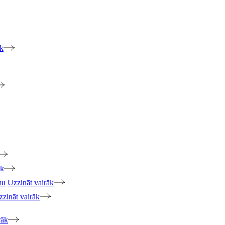
āk
āk
mu
Uzzināt vairāk
zzināt vairāk
rāk