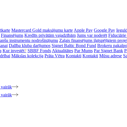
tkarte
Mastercard Gold maksājumu karte
Apple Pay
Google Pay
Iegul
Finansējums
Kredīts privātām vajadzībām
Jums var noderēt
Fiduciārie
inanšu instrumentu nodrošinājumu
Zaļais finansējums ilgtspējīgiem proj
šanai
Dalība kluba darījumos
Signet Baltic Bond Fund
Brokeru pakalp
a
Kur investēt
?
SBBF Fonds
Aktualitātes
Par Mums
Par Signet Bank
P
drībai
Mākslas kolekcija
Prāta Vētra
Kontakti
Kontakti
Mūsu adrese
Sa
 vairāk
 vairāk