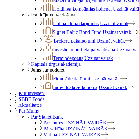
Maza un vidēja uzņēmuma ikdienai
Uzzināt
Holdinga kompānijas ikdienai
Uzzināt vair
Ieguldījumu veidošanai
Dalība kluba darījumos
Uzzināt vairāk
Signet Baltic Bond Fund
Uzzināt vairāk
Brokeru pakalpojumi
Uzzināt vairāk
Investīciju portfeļa pārvaldīšana
Uzzināt vai
Termiņdepozīts
Uzzināt vairāk
Kapitāla tirgus akadēmija
Jums var noderēt
Fiduciārie darījumi
Uzzināt vairāk
Individuālā seifa noma
Uzzināt vairāk
Kur investēt
?
SBBF Fonds
Aktualitātes
Par Mums
Par Signet Bank
Par mums
UZZINĀT VAIRĀK
Pārvaldība
UZZINĀT VAIRĀK
Vadība
UZZINĀT VAIRĀK