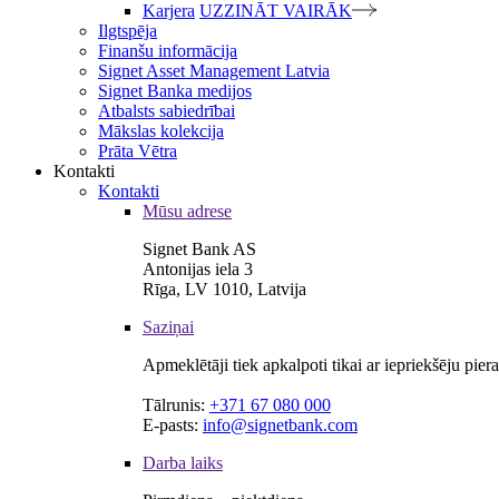
Karjera
UZZINĀT VAIRĀK
Ilgtspēja
Finanšu informācija
Signet Asset Management Latvia
Signet Banka medijos
Atbalsts sabiedrībai
Mākslas kolekcija
Prāta Vētra
Kontakti
Kontakti
Mūsu adrese
Signet Bank AS
Antonijas iela 3
Rīga, LV 1010, Latvija
Saziņai
Apmeklētāji tiek apkalpoti tikai ar iepriekšēju pie
Tālrunis:
+371 67 080 000
E-pasts:
info@signetbank.com
Darba laiks