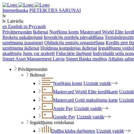
Internetbanka
PIETEIKTIES SARUNAI
lv
lv
Latviešu
en
English
ru
Русский
Privātpersonām
Ikdienai
Norēķinu konts
Mastercard World Elite kredī
Brokeru pakalpojumi
Investīciju portfeļa pārvaldīšana
Termiņdepozīts
uzņēmuma izaugsmei
Obligāciju emisiju organizēšana
Kredīts pret f
uzņēmuma ikdienai
Holdinga kompānijas ikdienai
Ieguldījumu veido
akadēmija
Jums var noderēt
Fiduciārie darījumi
Individuālā seifa nom
Signet Asset Management Latvia
Signet Banka medijos
Atbalsts sabie
Privātpersonām
Ikdienai
Norēķinu konts
Uzzināt vairāk
Mastercard World Elite kredītkarte
Uzzināt
Mastercard Gold maksājumu karte
Uzzināt
Apple Pay
Uzzināt vairāk
Google Pay
Uzzināt vairāk
Ieguldījumu veidošanai
Dalība kluba darījumos
Uzzināt vairāk