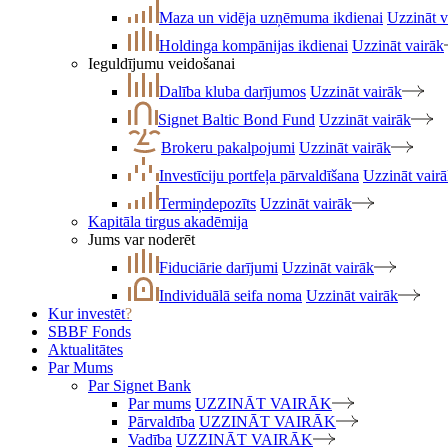
Maza un vidēja uzņēmuma ikdienai
Uzzināt v
Holdinga kompānijas ikdienai
Uzzināt vairāk
Ieguldījumu veidošanai
Dalība kluba darījumos
Uzzināt vairāk
Signet Baltic Bond Fund
Uzzināt vairāk
Brokeru pakalpojumi
Uzzināt vairāk
Investīciju portfeļa pārvaldīšana
Uzzināt vair
Termiņdepozīts
Uzzināt vairāk
Kapitāla tirgus akadēmija
Jums var noderēt
Fiduciārie darījumi
Uzzināt vairāk
Individuālā seifa noma
Uzzināt vairāk
Kur investēt
?
SBBF Fonds
Aktualitātes
Par Mums
Par Signet Bank
Par mums
UZZINĀT VAIRĀK
Pārvaldība
UZZINĀT VAIRĀK
Vadība
UZZINĀT VAIRĀK