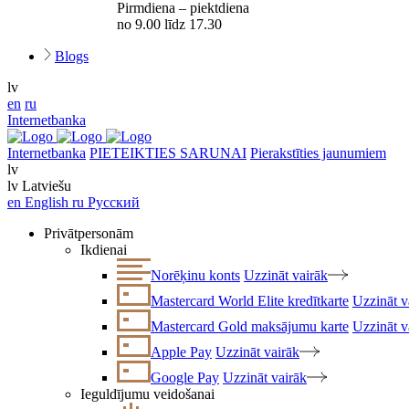
Pirmdiena – piektdiena
no 9.00 līdz 17.30
Blogs
lv
en
ru
Internetbanka
Internetbanka
PIETEIKTIES SARUNAI
Pierakstīties jaunumiem
lv
lv
Latviešu
en
English
ru
Русский
Privātpersonām
Ikdienai
Norēķinu konts
Uzzināt vairāk
Mastercard World Elite kredītkarte
Uzzināt v
Mastercard Gold maksājumu karte
Uzzināt v
Apple Pay
Uzzināt vairāk
Google Pay
Uzzināt vairāk
Ieguldījumu veidošanai