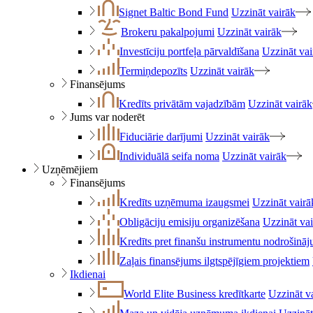
Signet Baltic Bond Fund
Uzzināt vairāk
Brokeru pakalpojumi
Uzzināt vairāk
Investīciju portfeļa pārvaldīšana
Uzzināt vai
Termiņdepozīts
Uzzināt vairāk
Finansējums
Kredīts privātām vajadzībām
Uzzināt vairāk
Jums var noderēt
Fiduciārie darījumi
Uzzināt vairāk
Individuālā seifa noma
Uzzināt vairāk
Uzņēmējiem
Finansējums
Kredīts uzņēmuma izaugsmei
Uzzināt vairā
Obligāciju emisiju organizēšana
Uzzināt va
Kredīts pret finanšu instrumentu nodrošinā
Zaļais finansējums ilgtspējīgiem projektiem
Ikdienai
World Elite Business kredītkarte
Uzzināt v