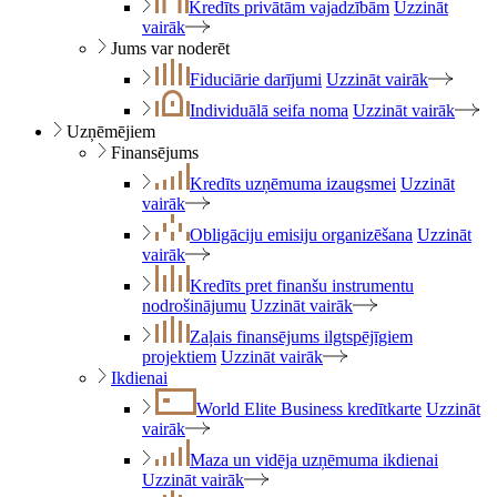
Kredīts privātām vajadzībām
Uzzināt
vairāk
Jums var noderēt
Fiduciārie darījumi
Uzzināt vairāk
Individuālā seifa noma
Uzzināt vairāk
Uzņēmējiem
Finansējums
Kredīts uzņēmuma izaugsmei
Uzzināt
vairāk
Obligāciju emisiju organizēšana
Uzzināt
vairāk
Kredīts pret finanšu instrumentu
nodrošinājumu
Uzzināt vairāk
Zaļais finansējums ilgtspējīgiem
projektiem
Uzzināt vairāk
Ikdienai
World Elite Business kredītkarte
Uzzināt
vairāk
Maza un vidēja uzņēmuma ikdienai
Uzzināt vairāk