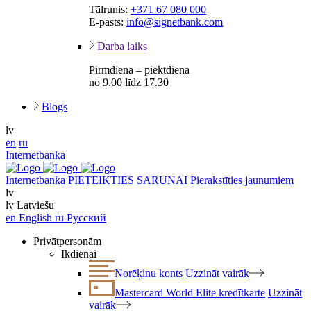
Tālrunis:
+371 67 080 000
E-pasts:
info@signetbank.com
Darba laiks
Pirmdiena – piektdiena
no 9.00 līdz 17.30
Blogs
lv
en
ru
Internetbanka
Internetbanka
PIETEIKTIES SARUNAI
Pierakstīties jaunumiem
lv
lv
Latviešu
en
English
ru
Русский
Privātpersonām
Ikdienai
Norēķinu konts
Uzzināt vairāk
Mastercard World Elite kredītkarte
Uzzināt
vairāk