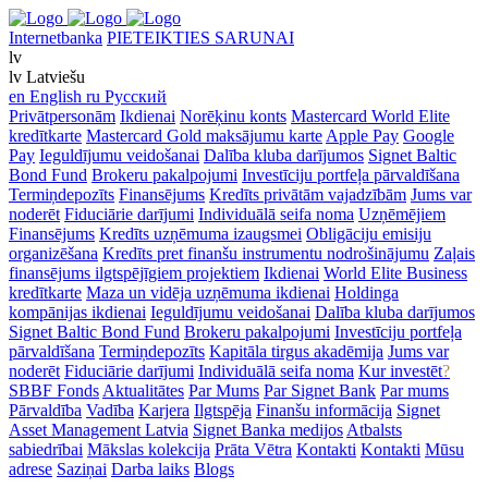
Internetbanka
PIETEIKTIES SARUNAI
lv
lv
Latviešu
en
English
ru
Русский
Privātpersonām
Ikdienai
Norēķinu konts
Mastercard World Elite
kredītkarte
Mastercard Gold maksājumu karte
Apple Pay
Google
Pay
Ieguldījumu veidošanai
Dalība kluba darījumos
Signet Baltic
Bond Fund
Brokeru pakalpojumi
Investīciju portfeļa pārvaldīšana
Termiņdepozīts
Finansējums
Kredīts privātām vajadzībām
Jums var
noderēt
Fiduciārie darījumi
Individuālā seifa noma
Uzņēmējiem
Finansējums
Kredīts uzņēmuma izaugsmei
Obligāciju emisiju
organizēšana
Kredīts pret finanšu instrumentu nodrošinājumu
Zaļais
finansējums ilgtspējīgiem projektiem
Ikdienai
World Elite Business
kredītkarte
Maza un vidēja uzņēmuma ikdienai
Holdinga
kompānijas ikdienai
Ieguldījumu veidošanai
Dalība kluba darījumos
Signet Baltic Bond Fund
Brokeru pakalpojumi
Investīciju portfeļa
pārvaldīšana
Termiņdepozīts
Kapitāla tirgus akadēmija
Jums var
noderēt
Fiduciārie darījumi
Individuālā seifa noma
Kur investēt
?
SBBF Fonds
Aktualitātes
Par Mums
Par Signet Bank
Par mums
Pārvaldība
Vadība
Karjera
Ilgtspēja
Finanšu informācija
Signet
Asset Management Latvia
Signet Banka medijos
Atbalsts
sabiedrībai
Mākslas kolekcija
Prāta Vētra
Kontakti
Kontakti
Mūsu
adrese
Saziņai
Darba laiks
Blogs