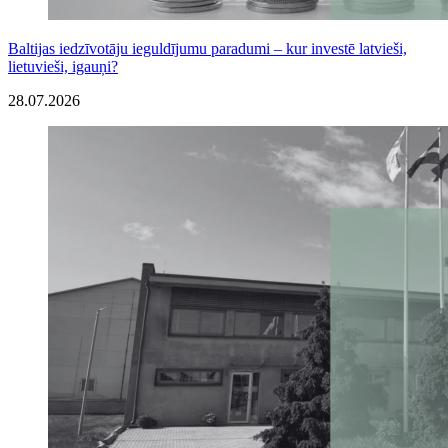
Baltijas iedzīvotāju ieguldījumu paradumi – kur investē latvieši,
lietuvieši, igauņi?
28.07.2026