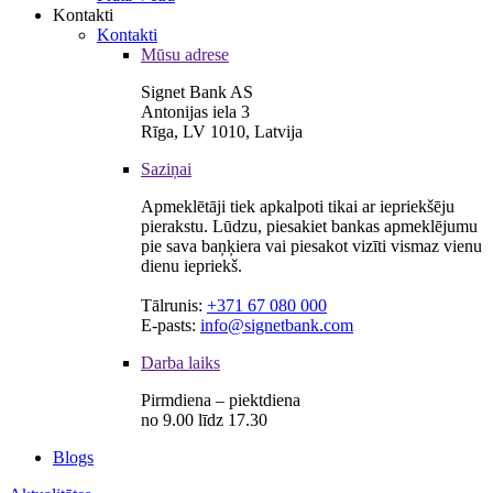
Kontakti
Kontakti
Mūsu adrese
Signet Bank AS
Antonijas iela 3
Rīga, LV 1010, Latvija
Saziņai
Apmeklētāji tiek apkalpoti tikai ar iepriekšēju
pierakstu. Lūdzu, piesakiet bankas apmeklējumu
pie sava baņķiera vai piesakot vizīti vismaz vienu
dienu iepriekš.
Tālrunis:
+371 67 080 000
E-pasts:
info@signetbank.com
Darba laiks
Pirmdiena – piektdiena
no 9.00 līdz 17.30
Blogs