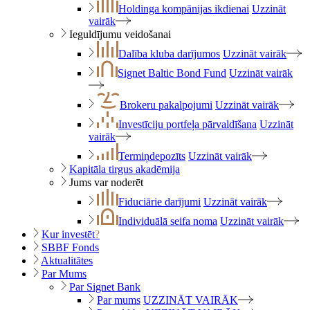
Holdinga kompānijas ikdienai
Uzzināt
vairāk
Ieguldījumu veidošanai
Dalība kluba darījumos
Uzzināt vairāk
Signet Baltic Bond Fund
Uzzināt vairāk
Brokeru pakalpojumi
Uzzināt vairāk
Investīciju portfeļa pārvaldīšana
Uzzināt
vairāk
Termiņdepozīts
Uzzināt vairāk
Kapitāla tirgus akadēmija
Jums var noderēt
Fiduciārie darījumi
Uzzināt vairāk
Individuālā seifa noma
Uzzināt vairāk
Kur investēt
?
SBBF Fonds
Aktualitātes
Par Mums
Par Signet Bank
Par mums
UZZINĀT VAIRĀK