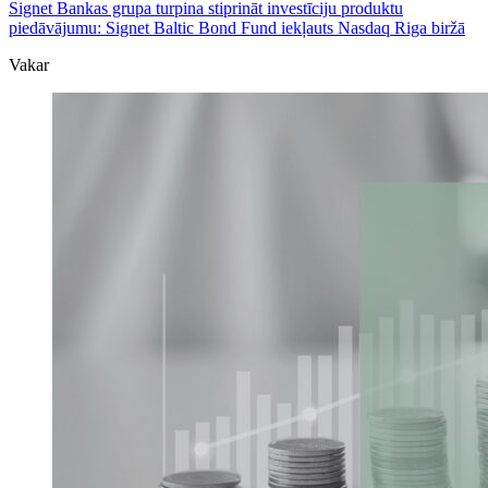
Signet Bankas grupa turpina stiprināt investīciju produktu
piedāvājumu: Signet Baltic Bond Fund iekļauts Nasdaq Riga biržā
Vakar