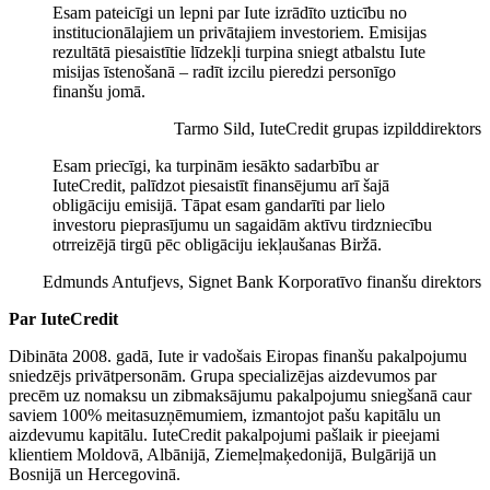
Esam pateicīgi un lepni par Iute izrādīto uzticību no
institucionālajiem un privātajiem investoriem. Emisijas
rezultātā piesaistītie līdzekļi turpina sniegt atbalstu Iute
misijas īstenošanā – radīt izcilu pieredzi personīgo
finanšu jomā.
Tarmo Sild, IuteCredit grupas izpilddirektors
Esam priecīgi, ka turpinām iesākto sadarbību ar
IuteCredit, palīdzot piesaistīt finansējumu arī šajā
obligāciju emisijā. Tāpat esam gandarīti par lielo
investoru pieprasījumu un sagaidām aktīvu tirdzniecību
otrreizējā tirgū pēc obligāciju iekļaušanas Biržā.
Edmunds Antufjevs, Signet Bank Korporatīvo finanšu direktors
Par IuteCredit
Dibināta 2008. gadā, Iute ir vadošais Eiropas finanšu pakalpojumu
sniedzējs privātpersonām. Grupa specializējas aizdevumos par
precēm uz nomaksu un zibmaksājumu pakalpojumu sniegšanā caur
saviem 100% meitasuzņēmumiem, izmantojot pašu kapitālu un
aizdevumu kapitālu. IuteCredit pakalpojumi pašlaik ir pieejami
klientiem Moldovā, Albānijā, Ziemeļmaķedonijā, Bulgārijā un
Bosnijā un Hercegovinā.