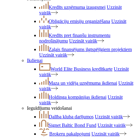
Kredīts uzņēmuma izaugsmei
Uzzināt
vairāk
Obligāciju emisiju organizēšana
Uzzināt
vairāk
Kredīts pret finanšu instrumentu
nodrošinājumu
Uzzināt vairāk
Zaļais finansējums ilgtspējīgiem projektiem
Uzzināt vairāk
Ikdienai
World Elite Business kredītkarte
Uzzināt
vairāk
Maza un vidēja uzņēmuma ikdienai
Uzzināt
vairāk
Holdinga kompānijas ikdienai
Uzzināt
vairāk
Ieguldījumu veidošanai
Dalība kluba darījumos
Uzzināt vairāk
Signet Baltic Bond Fund
Uzzināt vairāk
Brokeru pakalpojumi
Uzzināt vairāk