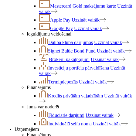
Mastercard Gold maksājumu karte
Uzzināt
vairāk
Apple Pay
Uzzināt vairāk
Google Pay
Uzzināt vairāk
Ieguldījumu veidošanai
Dalība kluba darījumos
Uzzināt vairāk
Signet Baltic Bond Fund
Uzzināt vairāk
Brokeru pakalpojumi
Uzzināt vairāk
Investīciju portfeļa pārvaldīšana
Uzzināt
vairāk
Termiņdepozīts
Uzzināt vairāk
Finansējums
Kredīts privātām vajadzībām
Uzzināt vairāk
Jums var noderēt
Fiduciārie darījumi
Uzzināt vairāk
Individuālā seifa noma
Uzzināt vairāk
Uzņēmējiem
Finansējums