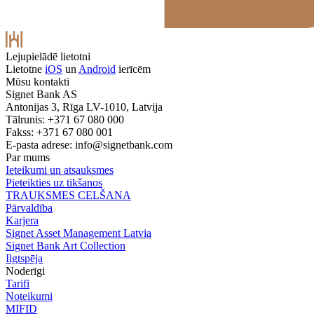
Lejupielādē lietotni
Lietotne
iOS
un
Android
ierīcēm
Mūsu kontakti
Signet Bank AS
Antonijas 3, Rīga LV-1010, Latvija
Tālrunis: +371 67 080 000
Fakss: +371 67 080 001
E-pasta adrese:
info@signetbank.com
Par mums
Ieteikumi un atsauksmes
Pieteikties uz tikšanos
TRAUKSMES CELŠANA
Pārvaldība
Karjera
Signet Asset Management Latvia
Signet Bank Art Collection
Ilgtspēja
Noderīgi
Tarifi
Noteikumi
MIFID