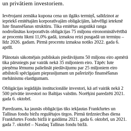
un privātiem investoriem.
Ievērojami zemāka kupona cena un ilgāks termiņš, salīdzinot ar
iepriekš emitētajām korporatīvajām obligācijām, labvēlīgi ietekmē
Iute finansēšanas struktūru. Tika emitētas augstākā ranga
nodrošinātas korporatīvās obligācijas 75 miljonu eironominālvērtībā
ar procentu likmi 11,0% gadā, izmaksu reizi pusgadā un termiņu –
līdz 2026. gadam. Pirmā procentu izmaksa notiks 2022. gada 6.
aprīlī.
Plānotais sākotnējais publiskais piedāvājums 50 miljonu eiro apmērā
tika pārsniegts par vairāk nekā 35 miljoniem eiro. Tāpēc Iute
pieņēma lēmumu palielināt piedāvājumu par 25 miljoniem eiro
atbilstoši spēcīgajam pieprasījumam un pašreizējo finansēšanas
mehānismu elastīgumam.
Obligācijas iegādājās institucionālie investori, kā arī vairāk nekā 2
500 privātie investori no Baltijas valstīm. Norēķini paredzēti 2021.
gada 6. oktobrī.
Paredzams, ka jaunās obligācijas tiks iekļautas Frankfurtes un
Tallinas fondu biržu regulētajos tirgos. Pirmā tirdzniecības diena
Frankfurtes Fondu biržā ir gaidāma 2021. gada 6. oktobrī, un 2021.
gada 7. oktobrī – Nasdaq Tallinas fondu biržā.