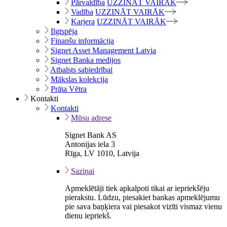
Pārvaldība
UZZINĀT VAIRĀK
Vadība
UZZINĀT VAIRĀK
Karjera
UZZINĀT VAIRĀK
Ilgtspēja
Finanšu informācija
Signet Asset Management Latvia
Signet Banka medijos
Atbalsts sabiedrībai
Mākslas kolekcija
Prāta Vētra
Kontakti
Kontakti
Mūsu adrese
Signet Bank AS
Antonijas iela 3
Rīga, LV 1010, Latvija
Saziņai
Apmeklētāji tiek apkalpoti tikai ar iepriekšēju
pierakstu. Lūdzu, piesakiet bankas apmeklējumu
pie sava baņķiera vai piesakot vizīti vismaz vienu
dienu iepriekš.