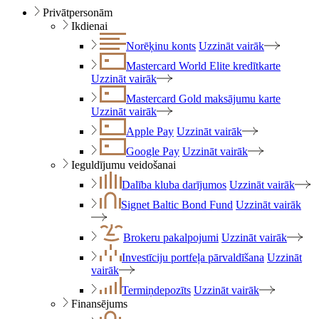
Privātpersonām
Ikdienai
Norēķinu konts
Uzzināt vairāk
Mastercard World Elite kredītkarte
Uzzināt vairāk
Mastercard Gold maksājumu karte
Uzzināt vairāk
Apple Pay
Uzzināt vairāk
Google Pay
Uzzināt vairāk
Ieguldījumu veidošanai
Dalība kluba darījumos
Uzzināt vairāk
Signet Baltic Bond Fund
Uzzināt vairāk
Brokeru pakalpojumi
Uzzināt vairāk
Investīciju portfeļa pārvaldīšana
Uzzināt
vairāk
Termiņdepozīts
Uzzināt vairāk
Finansējums