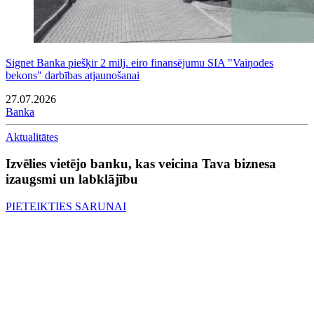
Signet Banka piešķir 2 milj. eiro finansējumu SIA "Vaiņodes
bekons" darbības atjaunošanai
27.07.2026
Banka
Aktualitātes
Izvēlies vietējo banku, kas veicina Tava biznesa
izaugsmi un labklājību
PIETEIKTIES SARUNAI