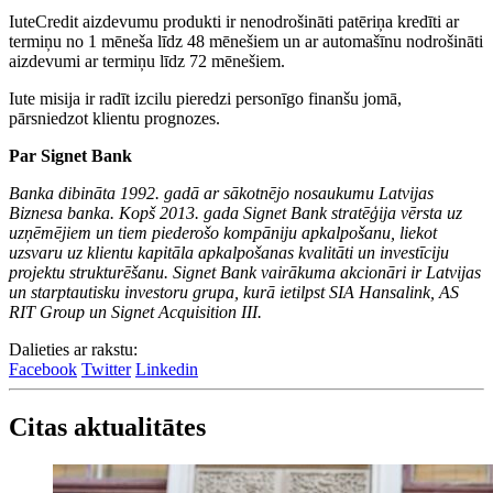
IuteCredit aizdevumu produkti ir nenodrošināti patēriņa kredīti ar
termiņu no 1 mēneša līdz 48 mēnešiem un ar automašīnu nodrošināti
aizdevumi ar termiņu līdz 72 mēnešiem.
Iute misija ir radīt izcilu pieredzi personīgo finanšu jomā,
pārsniedzot klientu prognozes.
Par Signet Bank
Banka dibināta 1992. gadā ar sākotnējo nosaukumu Latvijas
Biznesa banka. Kopš 2013. gada Signet Bank stratēģija vērsta uz
uzņēmējiem un tiem piederošo kompāniju apkalpošanu, liekot
uzsvaru uz klientu kapitāla apkalpošanas kvalitāti un investīciju
projektu strukturēšanu. Signet Bank vairākuma akcionāri ir Latvijas
un starptautisku investoru grupa, kurā ietilpst SIA Hansalink, AS
RIT Group un Signet Acquisition III.
Dalieties ar rakstu:
Facebook
Twitter
Linkedin
Citas aktualitātes