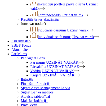
Investīciju portfeļa pārvaldīšana
Uzzināt
vairāk
Termiņdepozīts
Uzzināt vairāk
Kapitāla tirgus akadēmija
Jums var noderēt
Fiduciārie darījumi
Uzzināt vairāk
Individuālā seifa noma
Uzzināt vairāk
Kur investēt
?
SBBF Fonds
Aktualitātes
Par Mums
Par Signet Bank
Par mums
UZZINĀT VAIRĀK
Pārvaldība
UZZINĀT VAIRĀK
Vadība
UZZINĀT VAIRĀK
Karjera
UZZINĀT VAIRĀK
Ilgtspēja
Finanšu informācija
Signet Asset Management Latvia
Signet Banka medijos
Atbalsts sabiedrībai
Mākslas kolekcija
Prāta Vētra